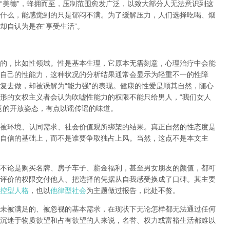
“
美德
”
，蜂拥而至，压制范围愈发广泛，以致大部分人无法意识到这
什么，能感觉到的只是郁闷不满。为了缓解压力，人们选择吃喝、烟
却自认为是在
“
享受生活
”
。
的，比如性领域。性是基本生理，它原本无需刻意，心理治疗中会能
自己的性能力，这种状况的分析结果通常会显示为轻重不一的性障
复去做，却被误解为
“
能力强
”
的表现。健康的性爱是顺其自然，随心
形的女权主义者会认为吹嘘性能力的权限不能只给男人，
“
我们女人
意的开放姿态，有点以谣传谣的味道。
被环境、认同需求、社会价值观所绑架的结果。真正自然的性态度是
自信的基础上，而不是谁要争取独占上风。当然，这点不是本文主
不论是购买名牌、房子车子、薪金福利，甚至男女朋友的颜值，都可
评价的权限交付他人、把选择的凭据从自我感受换成了口碑。其主要
控型人格
，也以
他律型社会
为主题做过报告，此处不赘。
未被满足的、被忽视的基本需求，在现状下无论怎样都无法通过任何
沉迷于物质欲望和占有欲望的人来说，名誉、权力或富裕生活都难以