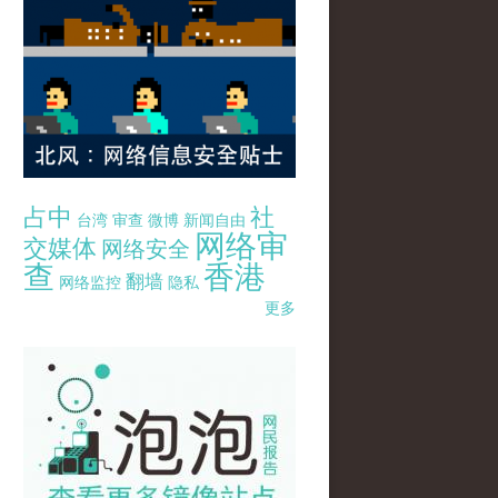
占中
社
台湾
审查
微博
新闻自由
网络审
交媒体
网络安全
查
香港
翻墙
网络监控
隐私
更多
pao-pao-banner-mirror-site-120814.jpg