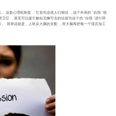
活
。这套心理机制是
：它首先迫使人们相信
，这个外表的
“
自我
”
就
捍卫它
，甚至可以援引貌似无懈可击的论据为这个伪
“
自我
”
进行辩
能
。
简单说就是，
人听从大脑的支配
，而大脑再把每一个谎言加工