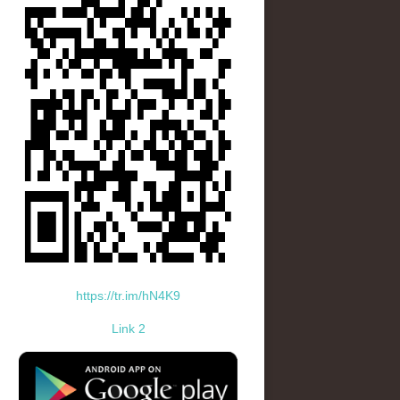
https://tr.im/hN4K9
Link 2
standard-icon-googleplay-app-store.png