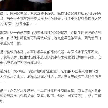
借口、民间的调侃，其实这并不好笑。极权社会的抑郁症发病比例高
是，当全社会都沉浸于庞大压力中的时候，往往更不易察觉程度之轻
的
“
杀医
”
、校园命案
……
渴望）这一自然节奏逐渐变成持续的紧张状态，而医生用来缓解这种
每一种替代性药物都可能导致成瘾，这点也早已被证实。因为使用替
续重复地干预。
是个骗钱的木马，甚至披着羊皮的维稳机器，与医术水平关系不大。
，就能了解，医生对国家罪恶阴谋的参与之程度远比想象中要多。心
审讯中协助当权者获取口供。
灌鸡汤、大
v
网红一篇篇地拼凑
“
正能量
”
，它们的那些被点赞和转发
为什么压力山大、消极悲观充斥社会，虚无主义在政治异议群体内弥
……
是一个永久的压制过程
。一旦这种压抑变成由良知、自我道德和意识
些外部高压（包括父母、家庭、政府、领导、国宝等等），成为了最
呢。