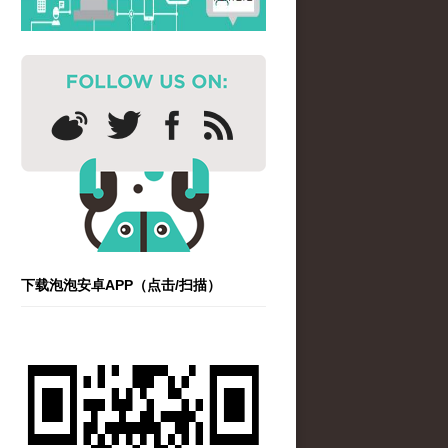
下载泡泡安卓APP（点击/扫描）