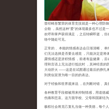
曾经畸形繁荣的体育竞技就是一种心理防御
企盼
，虽然这种
“
爱
”
的体现最多也不过是一
欢呼和掌声获得满足
，之后转瞬即逝
，但
络中随处可见。
正常的
、本能的情感表达会日渐清晰
、单
们无法选择是否要去感觉
，只能决定是将
露情感还是淤积情感
，前者有益健康
，后
理和言语上无法进行抵抗时
，其神经质的
大动肝火
——
这是在试图通过最后的挣扎
到类似宣泄为唯一目的的表达。
对于经验和世界观来说
，在判断对错
、真
各种教育手段都被用来抑制情感，用道德威
伤痛和悲哀。这方面学校、父母和国家结为
极权社会将克己复礼当做一种美德，每个人