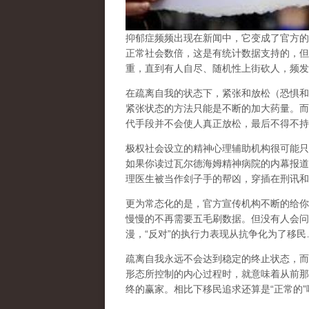
抑郁症频频出现在新闻中，它变成了官方的
正常社会数倍，这是有统计数据支持的，但
重，直到有人自尽、随机性上街砍人，频发
在
疏离自我
的状态下，紧张和放松（恐惧和
紧张状态的方法只能是不断的加大药量。而
代手段并不会使人真正放松，最后不得不持
极权社会设立的精神心理辅助机构很可能只
如果你读过瓦尔德海姆精神病院的内幕报道
理医生被当作刽子手的帮凶，穿插在刑讯和
更为常态化的是，官方宣传机构不断的给你
慢慢的不再需要五毛刷数据。但没有人会问
漫，
“
反对
”
的执行力表现从抗争化为了移民
疏离自我永远不会达到稳定的终止状态，而
形态所控制的内心过程时，就意味着从前那
终的赢家。相比下移民追求还算是
“
正常的
”