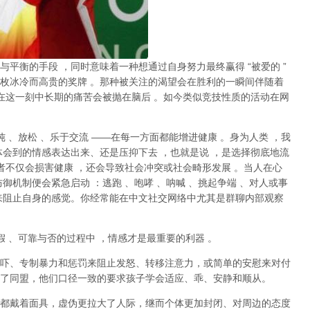
与平衡的手段
，同时意味着一种想通过自身努力最终赢得
“
被爱的
”
枚冰冷而高贵的奖牌
。那种
被关注的渴望
会在胜利的一瞬间伴随着
在这一刻中长期的痛苦会被抛在脑后
。如今类似竞技性质的活动在网
纯
、放松
、乐于交流
——
在每一方面都能增进健康
。身为人类
，我
体会到的情感表达出来、还是压抑下去
，也就是说
，
是选择彻底地流
者不仅会损害健康
，还会导致社会冲突或社会畸形发展
。当人在心
防御机制便会紧急启动
：逃跑
、咆哮
、呐喊
、挑起争端
、对人或事
来阻止自身的感觉。你经常能在中文社交网络中尤其是群聊内部观察
假
、可靠与否的过程中
，情感才是最重要的利器
。
吓、专制暴力和惩罚来阻止发怒、转移注意力，或简单的安慰来对付
了同盟，他们口径一致的要求孩子学会适应、乖、安静和顺从。
都戴着面具，虚伪更拉大了人际，继而个体更加封闭、对周边的态度