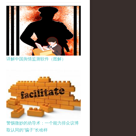
详解中国舆情监测软件（图解）
警惕微妙的劝导术：一个能力排众议博
取认同的“骗子”长啥样