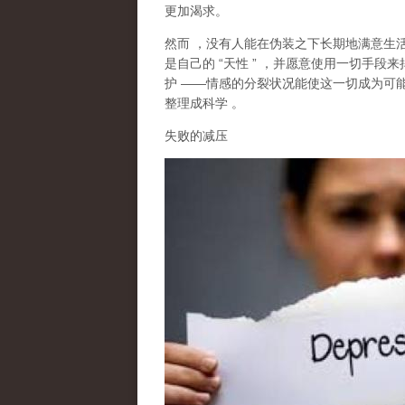
更加渴求。
然而
，没有人能在伪装之下长期地满意生
是自己的
“
天性
”
，并愿意使用一切手段来
护
——
情感的分裂状况能使这一切成为可
整理成科学
。
失败的减压