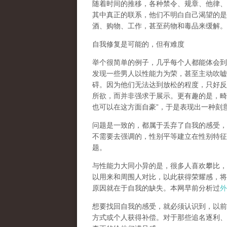
随着时间的推移，各种禁令、规章、他律、
其中真正的联系，他们不明白自己渴望的是
酒、购物、工作，甚至药物和毒品来缓解。
自我修复是可能的，但有难度
举个很简单的例子，几乎每个人都能体会到
发现一些男人以性能力为荣，甚至主动吹嘘
碍。因为他们无法达到放松的程度，只好反
所欲，而并非强求于展示。更有趣的是，畸
也可以在这方面自豪
”
，于是表现出一种刻
问题是一致的，都属于丢弃了自我的感受，
不需要去强调的，性别平等建立在性别特征
题。
与性能力大同小异的是，很多人喜欢攀比，
以用来和周围人对比，以此获得荣耀感，将
原因就在于自我的缺失。本网早前分析过
外
想要找回自我的感受，就
必须认识到，以前
方式或个人获得补偿
。对于那些追名逐利、