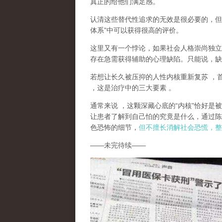
真正的给他们满足感。
认清这些替代性追求的无效是很必要的，但
体系
”
中可以获得很高的评价。
这里又有一个悖论，如果社会人格崇尚独立
存在急需获得辅助的心理缺陷。只能说，
缺
若想让长久被压抑的人性内核重新复苏
，
，这是治疗中的三大要素
。
通常来说
，这颗深藏心底的
“
内核
”
恰好是被
让患者了解到自己怕的究竟是什么，通过陈
色恐怖的细节，
但不擅长消解社会恐慌，整
——
未完待续
——