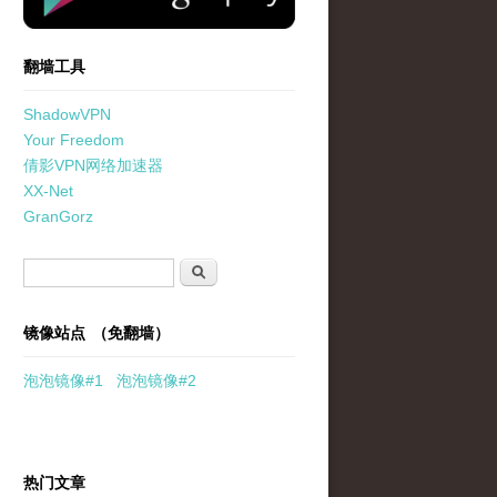
翻墙工具
ShadowVPN
Your Freedom
倩影VPN网络加速器
XX-Net
GranGorz
搜索表单
搜索
镜像站点 （免翻墙）
泡泡
镜像
#1
泡泡
镜像#2
热门文章