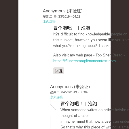
Anonymous (未验证)
星期二, 04/23/2019 - 04:29
永久连接
冒个泡吧！ | 泡泡
It?s difficult to find knowledgeable people on
this subject, however, you seem like you kn
what you?re talking about! Thanks
Also visit my web page - Top Shelf Bread -
https://Superexamplenoncontext.com
回复
Anonymous (未验证)
星期二, 04/23/2019 - 05:04
永久连接
冒个泡吧！ | 泡泡
When someone writes an article he/she m
thought of a user
in his/her mind that how a user can under
So that's why this piece of writing is am