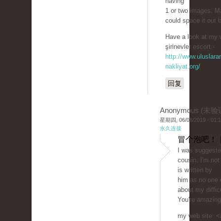
having
1 or two images. 
could space it out 
Have a look at my 
şirinevler escort -
http://www.uluslarar
nakliyat.org/
回复
Anonymous (未验
星期四, 06/06/2019 - 01:
永久连接
冒个泡吧！ 
I was suggeste
cousin. I'm not
is written by
him as no one 
about my difficu
You're amazing
my web site: <