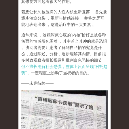
其修复方面起着很大的作用。
若想让长久被压抑的人性内核重新复苏
，首先要
逐步治愈分裂
，重新与情感连接
，并将之尽可
能地表达出来
，这是治疗中的三大要素
。
通常来说
，这颗深藏心底的
“
内核
”
恰好是被各种
负面的情感所包围着
，其中首当其冲的就是恐惧
。协助者需要让患者了解到自己怕的究竟是什
么，通过陈述、分析，逐步理解其内情。目前很
多时政观察者擅长揭露和批判白色恐怖的细节，
但不擅长消解社会恐慌，整体上反而呈现
“
衬托趋
势
”
，一定程度上协助了当权者的目的。
——
未完待续
——