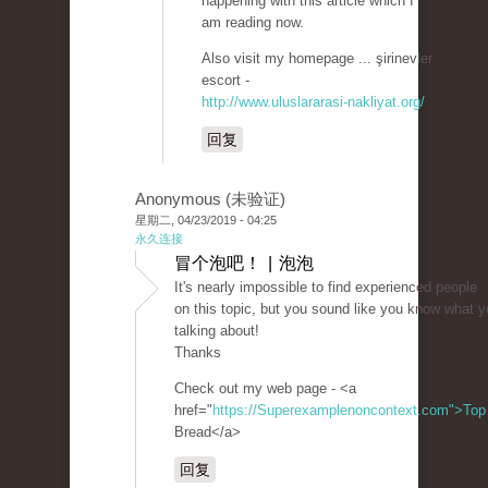
happening with this article which I
am reading now.
Also visit my homepage ... şirinevler
escort -
http://www.uluslararasi-nakliyat.org/
回复
Anonymous (未验证)
星期二, 04/23/2019 - 04:25
永久连接
冒个泡吧！ | 泡泡
It's nearly impossible to find experienced people
on this topic, but you sound like you know what y
talking about!
Thanks
Check out my web page - <a
href="
https://Superexamplenoncontext.com">Top
Bread</a>
回复