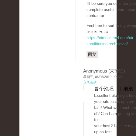
I'll be sure you consider you
complete useful informatio
contractor.
Feel free to surf to my webp
טכנאי מזגנים -
https://airconisrael.com/air-
conditioning-technician/
回复
Anonymous (未验证)
星期三, 06/05/2019 - 09:27
永久连接
冒个泡吧！ | 泡泡
Excellent blog right here
your site loads up very
fast! What web host are
of? Can I am getting your
for
your host? I desire my 
up as fast