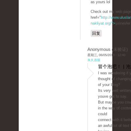
as yours lol
Check out my web page
href="
http://www.uluslar
nakliyat.org/">
şirinevle
回复
Anonymous (未验证)
星期三, 06/05/2019 - 12:40
永久连接
冒个泡吧！ | 
I was wondering if 
thought of changing
of your blog?
Its very well writte
youve got to say.
But maybe you could
in the way of conte
could
connect with it bett
an awful lot of text 