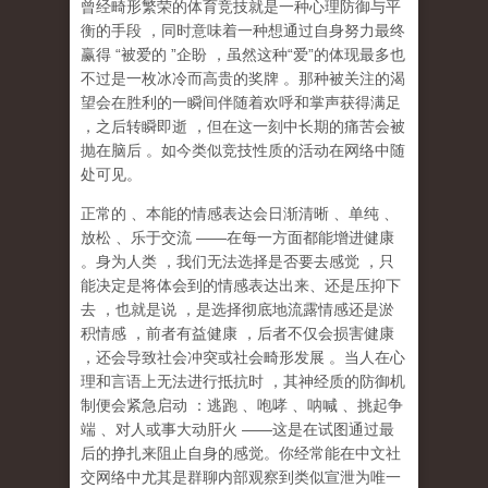
曾经畸形繁荣的体育竞技就是一种心理防御与平
衡的手段
，同时意味着一种想通过自身努力最终
赢得
“
被爱的
”
企盼
，虽然这种
“
爱
”
的体现最多也
不过是一枚冰冷而高贵的奖牌
。那种
被关注的渴
望
会在胜利的一瞬间伴随着欢呼和掌声获得满足
，之后转瞬即逝
，但在这一刻中长期的痛苦会被
抛在脑后
。如今类似竞技性质的活动在网络中随
处可见。
正常的
、本能的情感表达会日渐清晰
、单纯
、
放松
、乐于交流
——
在每一方面都能增进健康
。身为人类
，我们无法选择是否要去感觉
，只
能决定是将体会到的情感表达出来、还是压抑下
去
，也就是说
，
是选择彻底地流露情感还是淤
积情感
，前者有益健康
，后者不仅会损害健康
，还会导致社会冲突或社会畸形发展
。当人在心
理和言语上无法进行抵抗时
，其神经质的防御机
制便会紧急启动
：逃跑
、咆哮
、呐喊
、挑起争
端
、对人或事大动肝火
——
这是在试图通过最
后的挣扎来阻止自身的感觉。你经常能在中文社
交网络中尤其是群聊内部观察到类似宣泄为唯一