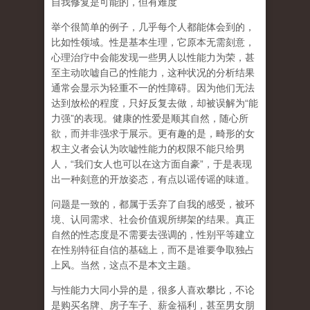
自我修复是可能的，但有难度
举个很简单的例子，几乎每个人都能体会到的，
比如性领域。性是基本生理，它原本无需刻意，
心理治疗中会能发现一些男人以性能力为荣，甚
至主动吹嘘自己的性能力，这种状况的分析结果
通常会显示为轻重不一的性障碍。因为他们无法
达到放松的程度，只好反复去做，却被误解为
“
能
力强
”
的表现。健康的性爱是顺其自然，随心所
欲，而并非强求于展示。更有趣的是，畸形的女
权主义者会认为吹嘘性能力的权限不能只给男
人，
“
我们女人也可以在这方面自豪
”
，于是表现
出一种刻意的开放姿态，有点以谣传谣的味道。
问题是一致的，都属于丢弃了自我的感受，被环
境、认同需求、社会价值观所绑架的结果。真正
自然的性态度是不需要去强调的，性别平等建立
在性别特征自信的基础上，而不是谁要争取独占
上风。当然，这点不是本文主题。
与性能力大同小异的是，很多人喜欢攀比，不论
是购买名牌、房子车子、薪金福利，甚至男女朋