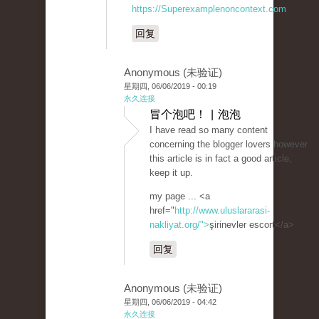
https://Superexamplenoncontext.com
回复
Anonymous (未验证)
星期四, 06/06/2019 - 00:19
永久连接
冒个泡吧！ | 泡泡
I have read so many content
concerning the blogger lovers however
this article is in fact a good article,
keep it up.
my page ... <a
href="
http://www.uluslararasi-
nakliyat.org/">
şirinevler escort</a>
回复
Anonymous (未验证)
星期四, 06/06/2019 - 04:42
永久连接