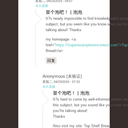
星期二, 04/23/2019 - 04:07
永久连接
冒个泡吧！ | 泡泡
It?s nearly impossible to find knowledgeable peop
subject, but you seem like you know what you?re
talking about! Thanks
my homepage: <a
href="
https://Superexamplenoncontext.com">Top
Bread</a>
回复
Anonymous (未验证)
星期二, 04/23/2019 - 07:33
永久连接
冒个泡吧！ | 泡泡
It?s hard to come by well-informed people ab
this subject, but you sound like you know wh
you?re talking about!
Thanks
Also visit my site: Top Shelf Bread -