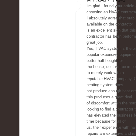
I'm glad I found your article
choosing an HVAC contracto
I absolutely agree that stabil
available on the contractor
is an excellent sign that this
contractor has been perform
great job.
Yes, HVAC system is the on
popular expensive equipmen
better half bought for
the house, so it will be imp
to merely work with a
reputable HVAC company. 
heating system does
not produce enough heat a
this produces a great deal
of discomfort within the hou
looking to find a contractor 
has elevated the business 
time because for all of
us, their experience with ha
repairs are extensive and rel