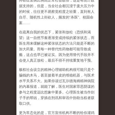
抑郁症发病比例高正常社会数倍，这是有统计数
据支持的，但是，当全社会都沉浸于庞大压力中
的时候，往往更不易察觉程度之轻重，直到有人
自尽、随机性上街砍人，频发的
“
杀医
”
、校园命
案
……
在
疏离自我
的状态下，紧张和放松（恐惧和渴
望）这一自然节奏逐渐变成持续的紧张状态，而
医生用来缓解这种紧张状态的方法只能是不断的
加大药量。而每一种替代性药物都可能导致成
瘾，这点也早已被证实。因为使用替代手段并不
会使人真正放松，最后不得不持续重复地干预。
极权社会设立的精神心理辅助机构很可能只是个
骗钱的木马，甚至披着羊皮的维稳机器，与医术
水平关系不大。如果你读过瓦尔德海姆精神病院
的内幕报道，就能了解，医生对国家罪恶阴谋的
参与之程度远比想象中要多。心理医生被当作刽
子手的帮凶，穿插在刑讯和审讯中协助当权者获
取口供。
更为常态化的是，官方宣传机构不断的给你灌鸡