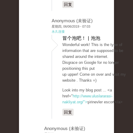
回复
Anonymous (未验证)
星期四, 06/06/2019 - 07:03
永久连接
冒个泡吧！ | 泡泡
Wonderful work! This is the type of
information that are supposed to be
shared around the internet.
Disgrace on Google for no longer
positioning this put
up upper! Come on over and visit my
website . Thanks =)
Look into my blog post ... <a
href="
http://www.uluslararasi-
nakliyat.org/">
şirinevler escort</a>
回复
Anonymous (未验证)