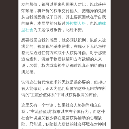
友的颜值，都可以用来和周围人对比，以此获得
荣耀感，将评价的权限交付他人、把选择的凭据
从自我感受换成了口碑。其主要原因就在于自我
的缺失。本网早前分析过
外控型人格
，也以
他律
型社会
为主题做过报告，此处不赘。
想要找回自我的感受，就
必须认识到，以前未被
满足的、被忽视的基本需求，在现状下无论怎样
都无法通过任何方式或个人获得补偿
。对于那些
追名逐利、沉迷于物质欲望和占有欲望的人来
说，名誉、权力或富裕生活都难以真正的给他们
满足感。
认清这些替代性追求的无效是很必要的，但却少
有人能做到，正因为他们所做的这些无用功在所
谓的
“
主流价值体系
”
中可以获得很高的评价。
这里又有一个悖论，如果社会人格崇尚独立自
我，
“
主流价值观
”
就难以左右个体行为，而这种
社会环境里又较少存在急需获得辅助的心理缺
陷。只能说，
缺陷状态所处的社会环境在对抑制