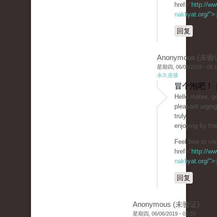
href="
http://ww
nakliyat.org/">
回复
Anonymous (未验
星期四, 06/06/2019 - 06:
永久连接
冒个泡吧！ 
Hello mates, go
pleasant urgin
truly
enjoying by th
Feel free to vi
href="
http://ww
nakliyat.org/">
回复
Anonymous (未验证)
星期四, 06/06/2019 - 02:33