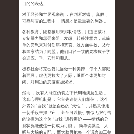
目的的表达。
对于经验和世界观来说
，在判断对错
、真假
、
可靠与否的过程中
，情感才是最重要的利器
。
各种教育手段都被用来抑制情感，用道德威吓、
专制暴力和惩罚来阻止发怒、转移注意力，或简
单的安慰来对付伤痛和悲哀。这方面学校、父母
和国家结为了同盟，他们口径一致的要求孩子学
会适应、乖、安静和顺从。
极权社会将克己复礼当做一种美德，每个人都戴
着面具，虚伪更拉大了人际，继而个体更加封
闭、对周边的态度更加渴求。
然而
，没有人能在伪装之下长期地满意生活
。
这套心理机制是
：它首先迫使人们相信
，这个
外表的
“
自我
”
就是自己的
“
天性
”
，并愿意使用
一切手段来捍卫它
，甚至可以援引貌似无懈可击
的论据为这个伪
“
自我
”
进行辩护
——
情感的分
裂状况能使这一切成为可能
。
简单说就是，
人
听从大脑的支配
，而大脑再把每一个谎言加工整