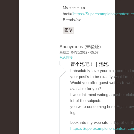
My site :: <a
href="
https://Superexamplenoncontext.
Bread</a>
回复
Anonymous (未验证)
星期二, 04/23/2019 - 05:57
永久连接
冒个泡吧！ | 泡泡
I absolutely love your blog and find 
your post's to be exactly what I'm loo
Would you offer guest writers to writ
available for you?
I wouldn't mind writing a post or elab
lot of the subjects
you write concerning here. Again, 
log!
Look into my web-site :: Top Shelf B
https://Superexamplenoncontext.co