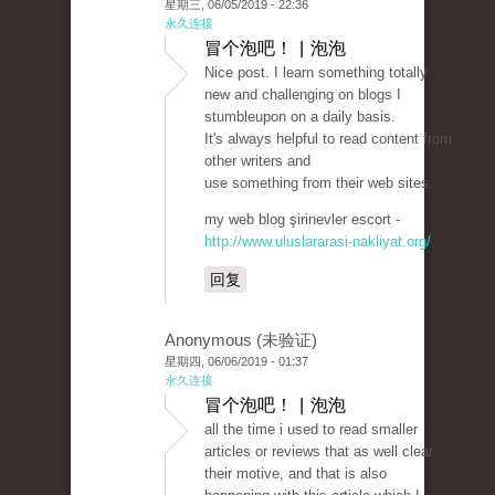
星期三, 06/05/2019 - 22:36
永久连接
冒个泡吧！ | 泡泡
Nice post. I learn something totally
new and challenging on blogs I
stumbleupon on a daily basis.
It's always helpful to read content from
other writers and
use something from their web sites.
my web blog şirinevler escort -
http://www.uluslararasi-nakliyat.org/
回复
Anonymous (未验证)
星期四, 06/06/2019 - 01:37
永久连接
冒个泡吧！ | 泡泡
all the time i used to read smaller
articles or reviews that as well clear
their motive, and that is also