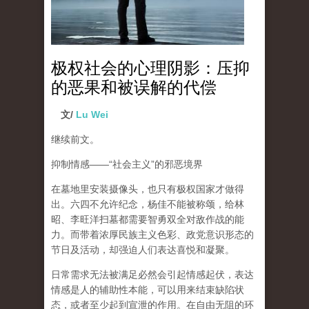
极权社会的心理阴影：压抑
的恶果和被误解的代偿
文/
Lu Wei
继续前文。
抑制情感
——“
社会主义
”
的邪恶境界
在墓地里安装摄像头，也只有极权国家才做得
出。六四不允许纪念，杨佳不能被称颂，给林
昭、李旺洋扫墓都需要智勇双全对敌作战的能
力。而带着浓厚民族主义色彩、政党意识形态的
节日及活动，却强迫人们表达喜悦和凝聚。
日常需求无法被满足必然会引起情感起伏，
表达
情感是人的辅助性本能，可以用来结束缺陷状
态，或者至少起到宣泄的作用
。在自由无阻的环