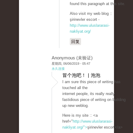
found this paragraph at this site.
Also visit my web blog ::
şirinevler escort -
http://www.uluslararasi-
nakliyat.org/
回复
Anonymous (未验证)
星期四, 06/06/2019 - 05:47
永久连接
冒个泡吧！ | 泡泡
I am sure this piece of writing has
touched all the
internet people, its really really
fastidious piece of writing on building
up new weblog.
Here is my site :: <a
href="
http://www.uluslararasi-
nakliyat.org/">
şirinevler escort</a>