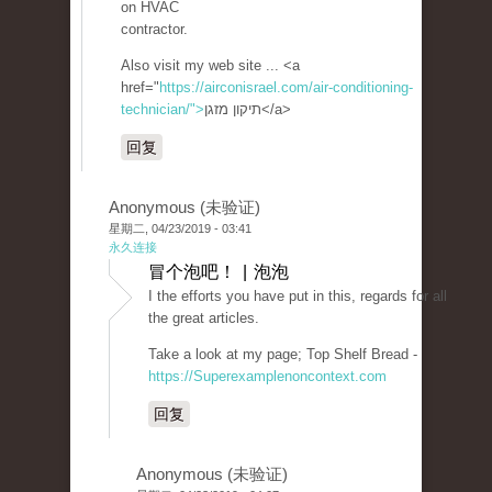
on HVAC
contractor.
Also visit my web site ... <a
href="
https://airconisrael.com/air-conditioning-
technician/">
תיקון מזגן</a>
回复
Anonymous (未验证)
星期二, 04/23/2019 - 03:41
永久连接
冒个泡吧！ | 泡泡
I the efforts you have put in this, regards for all
the great articles.
Take a look at my page; Top Shelf Bread -
https://Superexamplenoncontext.com
回复
Anonymous (未验证)