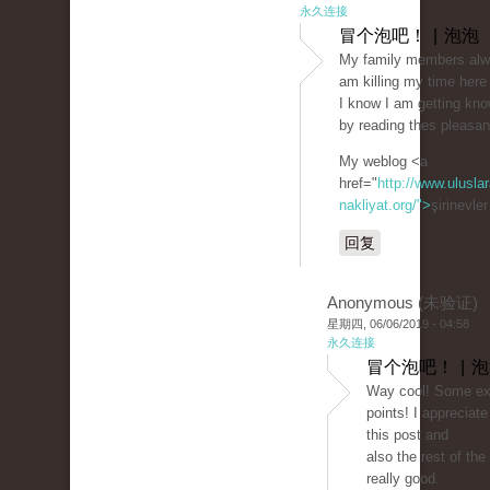
永久连接
冒个泡吧！ | 泡泡
My family members alwa
am killing my time here
I know I am getting kn
by reading thes pleasan
My weblog <a
href="
http://www.uluslar
nakliyat.org/">
şirinevle
回复
Anonymous (未验证)
星期四, 06/06/2019 - 04:58
永久连接
冒个泡吧！ | 
Way cool! Some ext
points! I appreciat
this post and
also the rest of the 
really good.