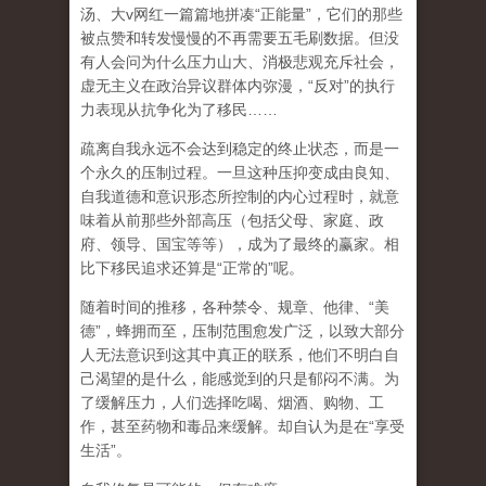
汤、大
v
网红一篇篇地拼凑
“
正能量
”
，它们的那些
被点赞和转发慢慢的不再需要五毛刷数据。但没
有人会问为什么压力山大、消极悲观充斥社会，
虚无主义在政治异议群体内弥漫，
“
反对
”
的执行
力表现从抗争化为了移民
……
疏离自我永远不会达到稳定的终止状态，而是一
个永久的压制过程
。一旦这种压抑变成由良知、
自我道德和意识形态所控制的内心过程时，就意
味着从前那些外部高压（包括父母、家庭、政
府、领导、国宝等等），成为了最终的赢家。相
比下移民追求还算是
“
正常的
”
呢。
随着时间的推移，各种禁令、规章、他律、
“
美
德
”
，蜂拥而至，压制范围愈发广泛，以致大部分
人无法意识到这其中真正的联系，他们不明白自
己渴望的是什么，能感觉到的只是郁闷不满。为
了缓解压力，人们选择吃喝、烟酒、购物、工
作，甚至药物和毒品来缓解。却自认为是在
“
享受
生活
”
。