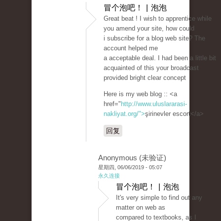
冒个泡吧！ | 泡泡
Great beat ! I wish to apprentice while
you amend your site, how could
i subscribe for a blog web site? The
account helped me
a acceptable deal. I had been a little bit
acquainted of this your broadcast
provided bright clear concept
Here is my web blog :: <a
href="
http://www.uluslararasi-
nakliyat.org/">
şirinevler escort</a>
回复
Anonymous (未验证)
星期四, 06/06/2019 - 05:07
永久连接
冒个泡吧！ | 泡泡
It's very simple to find out any
matter on web as
compared to textbooks, as I