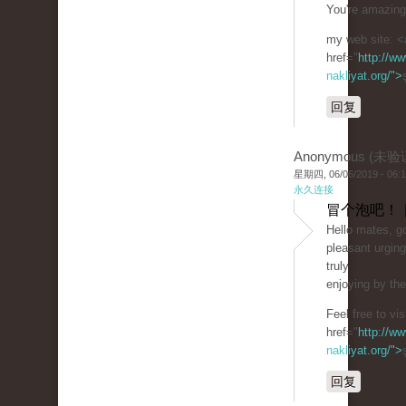
You're amazing
my web site: <
href="
http://ww
nakliyat.org/">
回复
Anonymous (未验
星期四, 06/06/2019 - 06:
永久连接
冒个泡吧！ 
Hello mates, go
pleasant urgin
truly
enjoying by th
Feel free to vi
href="
http://ww
nakliyat.org/">
回复