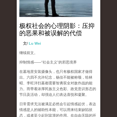
极权社会的心理阴影：压抑
的恶果和被误解的代偿
文/
Lu Wei
继续前文。
抑制情感
——“
社会主义
”
的邪恶境界
在墓地里安装摄像头，也只有极权国家才做得
出。六四不允许纪念，杨佳不能被称颂，给林
昭、李旺洋扫墓都需要智勇双全对敌作战的能
力。而带着浓厚民族主义色彩、政党意识形态的
节日及活动，却强迫人们表达喜悦和凝聚。
日常需求无法被满足必然会引起情感起伏，
表达
情感是人的辅助性本能，可以用来结束缺陷状
态，或者至少起到宣泄的作用
。在自由无阻的环