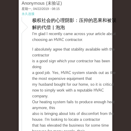
Anonymous (未验证)
星期一, 04/22/2019 - 08:15
永久连接
极权社会的心理阴影：压抑的恶果和被误
解的代偿 | 泡泡
I'm glad I recently came across your article about
choosing an HVAC contractor.
I absolutely agree that stability available with the
contractor
is a good sign which your contractor has been
doing
a good job. Yes, HVAC system stands out as the
the most expensive equipment that
my husband bought for our home, so it is critical
now to simply work with a reputable HVAC
company.
Our heating system fails to produce enough heat
anymore, this
also is bringing about lots of discomfort from the
house. I'm looking to locate a contractor
that has elevated the business for some time