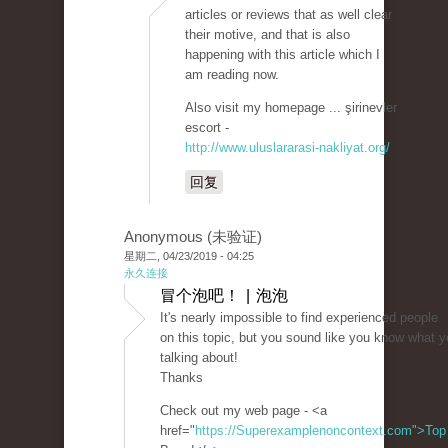
articles or reviews that as well clear
their motive, and that is also
happening with this article which I
am reading now.
Also visit my homepage ... şirinevler
escort -
http://www.uluslararasi-nakliyat.org/
回复
Anonymous (未验证)
星期二, 04/23/2019 - 04:25
永久连接
冒个泡吧！ | 泡泡
It's nearly impossible to find experienced people
on this topic, but you sound like you know what y
talking about!
Thanks
Check out my web page - <a
href="
https://Superexamplenoncontext.com">Top