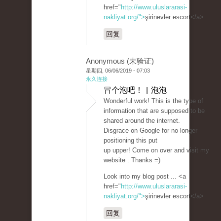
href="
http://www.uluslararasi-
nakliyat.org/">
şirinevler escort</a>
回复
Anonymous (未验证)
星期四, 06/06/2019 - 07:03
永久连接
冒个泡吧！ | 泡泡
Wonderful work! This is the type of
information that are supposed to be
shared around the internet.
Disgrace on Google for no longer
positioning this put
up upper! Come on over and visit my
website . Thanks =)
Look into my blog post ... <a
href="
http://www.uluslararasi-
nakliyat.org/">
şirinevler escort</a>
回复