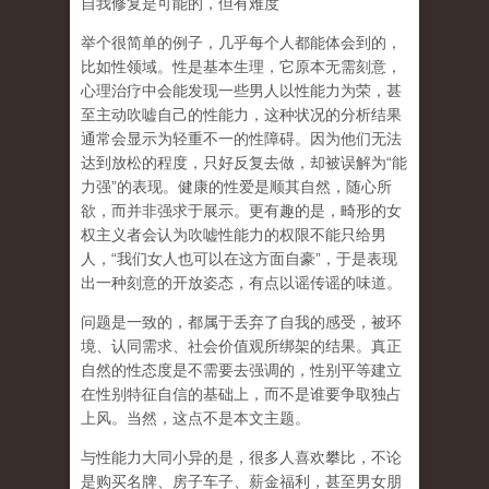
自我修复是可能的，但有难度
举个很简单的例子，几乎每个人都能体会到的，
比如性领域。性是基本生理，它原本无需刻意，
心理治疗中会能发现一些男人以性能力为荣，甚
至主动吹嘘自己的性能力，这种状况的分析结果
通常会显示为轻重不一的性障碍。因为他们无法
达到放松的程度，只好反复去做，却被误解为
“
能
力强
”
的表现。健康的性爱是顺其自然，随心所
欲，而并非强求于展示。更有趣的是，畸形的女
权主义者会认为吹嘘性能力的权限不能只给男
人，
“
我们女人也可以在这方面自豪
”
，于是表现
出一种刻意的开放姿态，有点以谣传谣的味道。
问题是一致的，都属于丢弃了自我的感受，被环
境、认同需求、社会价值观所绑架的结果。真正
自然的性态度是不需要去强调的，性别平等建立
在性别特征自信的基础上，而不是谁要争取独占
上风。当然，这点不是本文主题。
与性能力大同小异的是，很多人喜欢攀比，不论
是购买名牌、房子车子、薪金福利，甚至男女朋