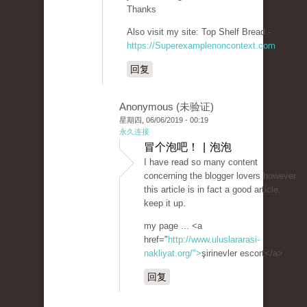
Thanks
Also visit my site: Top Shelf Bread -
https://Superexamplenoncontext.com
回复
Anonymous (未验证)
星期四, 06/06/2019 - 00:19
永久连接
冒个泡吧！ | 泡泡
I have read so many content
concerning the blogger lovers however
this article is in fact a good article,
keep it up.
my page ... <a
href="
http://www.uluslararasi-
nakliyat.org/">
şirinevler escort</a>
回复