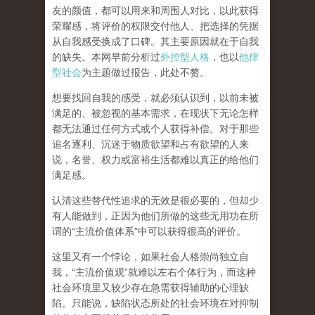
友的颜值，都可以用来和周围人对比，以此获得
荣耀感，将评价的权限交付他人、把选择的凭据
从自我感受换成了口碑。其主要原因就在于自我
的缺失。本网早前分析过
外控型人格
，也以
他律
型社会
为主题做过报告，此处不赘。
想要找回自我的感受，就
必须认识到，以前未被
满足的、被忽视的基本需求，在现状下无论怎样
都无法通过任何方式或个人获得补偿
。对于那些
追名逐利、沉迷于物质欲望和占有欲望的人来
说，名誉、权力或富裕生活都难以真正的给他们
满足感。
认清这些替代性追求的无效是很必要的，但却少
有人能做到，正因为他们所做的这些无用功在所
谓的
“
主流价值体系
”
中可以获得很高的评价。
这里又有一个悖论，如果社会人格崇尚独立自
我，
“
主流价值观
”
就难以左右个体行为，而这种
社会环境里又较少存在急需获得辅助的心理缺
陷。只能说，
缺陷状态所处的社会环境在对抑制