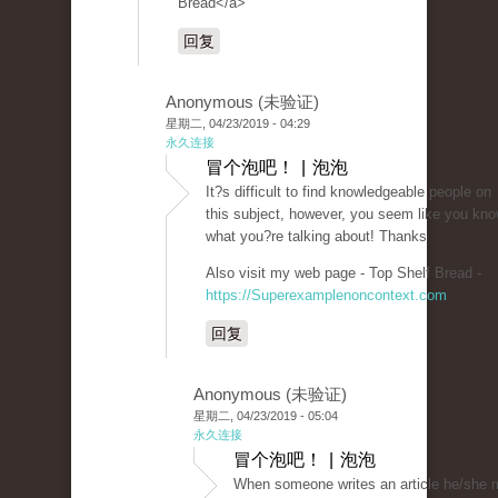
Bread</a>
回复
Anonymous (未验证)
星期二, 04/23/2019 - 04:29
永久连接
冒个泡吧！ | 泡泡
It?s difficult to find knowledgeable people on
this subject, however, you seem like you kn
what you?re talking about! Thanks
Also visit my web page - Top Shelf Bread -
https://Superexamplenoncontext.com
回复
Anonymous (未验证)
星期二, 04/23/2019 - 05:04
永久连接
冒个泡吧！ | 泡泡
When someone writes an article he/she m