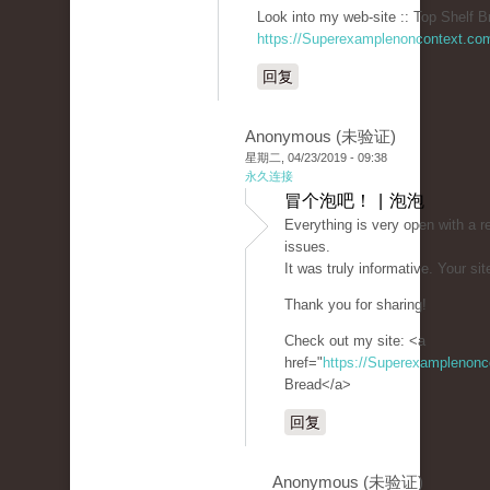
Look into my web-site :: Top Shelf B
https://Superexamplenoncontext.co
回复
Anonymous (未验证)
星期二, 04/23/2019 - 09:38
永久连接
冒个泡吧！ | 泡泡
Everything is very open with a re
issues.
It was truly informative. Your sit
Thank you for sharing!
Check out my site: <a
href="
https://Superexamplenon
Bread</a>
回复
Anonymous (未验证)