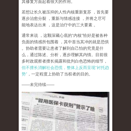
其修复方面起着很大的作用。
若想让长久被压抑的人性内核重新复苏
，首先要
逐步治愈分裂
，重新与情感连接
，并将之尽可
能地表达出来
，这是治疗中的三大要素
。
通常来说
，这颗深藏心底的
“
内核
”
恰好是被各种
负面的情感所包围着
，其中首当其冲的就是恐惧
。协助者需要让患者了解到自己怕的究竟是什
么，通过陈述、分析，逐步理解其内情。目前很
多时政观察者擅长揭露和批判白色恐怖的细节，
但不擅长消解社会恐慌，整体上反而呈现
“
衬托趋
势
”
，一定程度上协助了当权者的目的。
——
未完待续
——