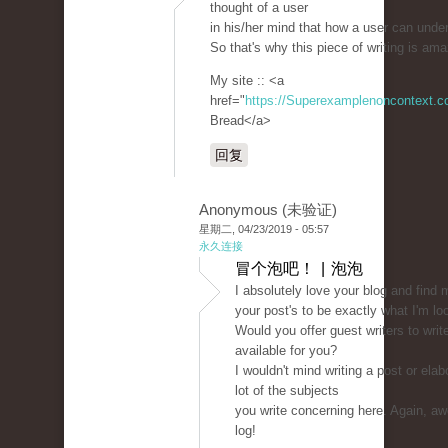
thought of a user
in his/her mind that how a user can under
So that's why this piece of writing is am
My site :: <a
href="
https://Superexamplenoncontext.
Bread</a>
回复
Anonymous (未验证)
星期二, 04/23/2019 - 05:57
永久连接
冒个泡吧！ | 泡泡
I absolutely love your blog and find 
your post's to be exactly what I'm loo
Would you offer guest writers to writ
available for you?
I wouldn't mind writing a post or elab
lot of the subjects
you write concerning here. Again, 
log!