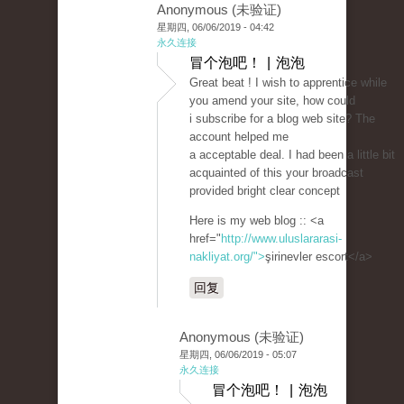
Anonymous (未验证)
星期四, 06/06/2019 - 04:42
永久连接
冒个泡吧！ | 泡泡
Great beat ! I wish to apprentice while
you amend your site, how could
i subscribe for a blog web site? The
account helped me
a acceptable deal. I had been a little bit
acquainted of this your broadcast
provided bright clear concept
Here is my web blog :: <a
href="
http://www.uluslararasi-
nakliyat.org/">
şirinevler escort</a>
回复
Anonymous (未验证)
星期四, 06/06/2019 - 05:07
永久连接
冒个泡吧！ | 泡泡