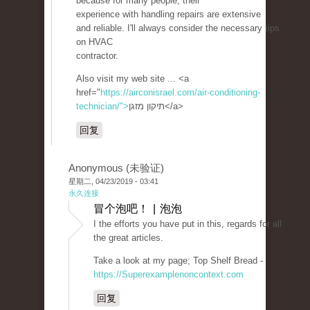
because for many people, their
experience with handling repairs are extensive
and reliable. I'll always consider the necessary tips
on HVAC
contractor.
Also visit my web site ... <a
href="
https://airconisrael.com/air-conditioning-
technician/">
תיקון מזגן</a>
回复
Anonymous (未验证)
星期二, 04/23/2019 - 03:41
永久连接
冒个泡吧！ | 泡泡
I the efforts you have put in this, regards for all
the great articles.
Take a look at my page; Top Shelf Bread -
https://Superexamplenoncontext.com
回复