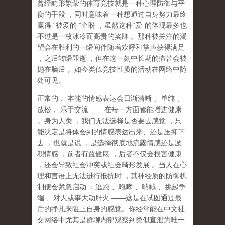
曾经畸形繁荣的体育竞技就是一种心理防御与平
衡的手段
，同时意味着一种想通过自身努力最终
赢得
“
被爱的
”
企盼
，虽然这种
“
爱
”
的体现最多也
不过是一枚冰冷而高贵的奖牌
。那种
被关注的渴
望
会在胜利的一瞬间伴随着欢呼和掌声获得满足
，之后转瞬即逝
，但在这一刻中长期的痛苦会被
抛在脑后
。如今类似竞技性质的活动在网络中随
处可见。
正常的
、本能的情感表达会日渐清晰
、单纯
、
放松
、乐于交流
——
在每一方面都能增进健康
。身为人类
，我们无法选择是否要去感觉
，只
能决定是将体会到的情感表达出来、还是压抑下
去
，也就是说
，
是选择彻底地流露情感还是淤
积情感
，前者有益健康
，后者不仅会损害健康
，还会导致社会冲突或社会畸形发展
。当人在心
理和言语上无法进行抵抗时
，其神经质的防御机
制便会紧急启动
：逃跑
、咆哮
、呐喊
、挑起争
端
、对人或事大动肝火
——
这是在试图通过最
后的挣扎来阻止自身的感觉。你经常能在中文社
交网络中尤其是群聊内部观察到类似宣泄为唯一