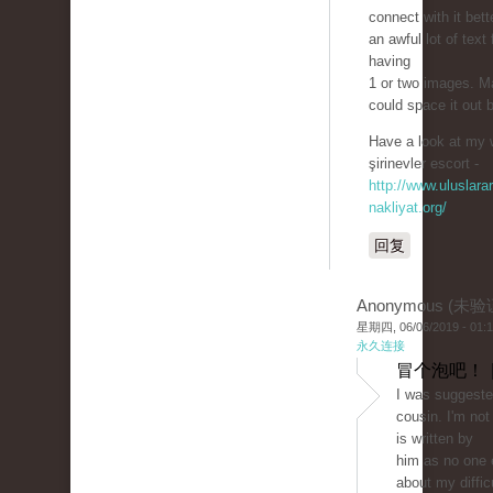
connect with it bett
an awful lot of text 
having
1 or two images. 
could space it out 
Have a look at my 
şirinevler escort -
http://www.uluslarar
nakliyat.org/
回复
Anonymous (未验
星期四, 06/06/2019 - 01:
永久连接
冒个泡吧！ 
I was suggeste
cousin. I'm not
is written by
him as no one 
about my difficu