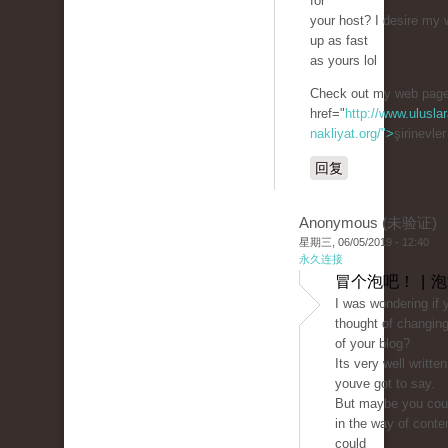
for
your host? I desire my 
up as fast
as yours lol
Check out my web page
href="
http://www.uluslar
nakliyat.org/">
şirinevle
回复
Anonymous (未验证)
星期三, 06/05/2019 - 12:40
永久连接
冒个泡吧！ | 
I was wondering if 
thought of changing
of your blog?
Its very well writte
youve got to say.
But maybe you could
in the way of conte
could