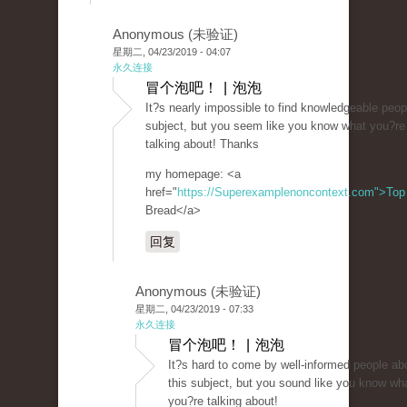
Anonymous (未验证)
星期二, 04/23/2019 - 04:07
永久连接
冒个泡吧！ | 泡泡
It?s nearly impossible to find knowledgeable peop
subject, but you seem like you know what you?re
talking about! Thanks
my homepage: <a
href="
https://Superexamplenoncontext.com">Top
Bread</a>
回复
Anonymous (未验证)
星期二, 04/23/2019 - 07:33
永久连接
冒个泡吧！ | 泡泡
It?s hard to come by well-informed people ab
this subject, but you sound like you know wh
you?re talking about!