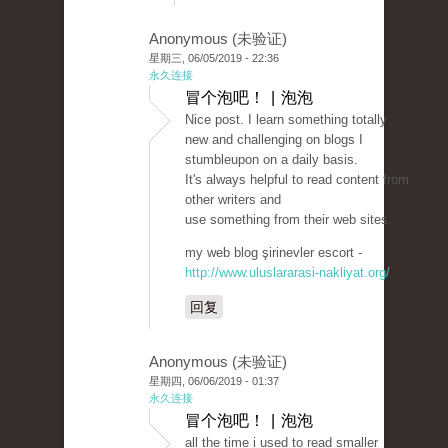
Anonymous (未验证)
星期三, 06/05/2019 - 22:36
永久连接
冒个泡吧！ | 泡泡
Nice post. I learn something totally
new and challenging on blogs I
stumbleupon on a daily basis.
It's always helpful to read content from
other writers and
use something from their web sites.
my web blog şirinevler escort -
http://www.uluslararasi-nakliyat.org/
回复
Anonymous (未验证)
星期四, 06/06/2019 - 01:37
永久连接
冒个泡吧！ | 泡泡
all the time i used to read smaller