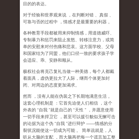
目的的表达。
对于经验和世界观来说
，在判断对错
、真假
、
可靠与否的过程中
，情感才是最重要的利器
。
各种教育手段都被用来抑制情感，用道德威吓、
专制暴力和惩罚来阻止发怒、转移注意力，或简
单的安慰来对付伤痛和悲哀。这方面学校、父母
和国家结为了同盟，他们口径一致的要求孩子学
会适应、乖、安静和顺从。
极权社会将克己复礼当做一种美德，每个人都戴
着面具，虚伪更拉大了人际，继而个体更加封
闭、对周边的态度更加渴求。
然而
，没有人能在伪装之下长期地满意生活
。
这套心理机制是
：它首先迫使人们相信
，这个
外表的
“
自我
”
就是自己的
“
天性
”
，并愿意使用
一切手段来捍卫它
，甚至可以援引貌似无懈可击
的论据为这个伪
“
自我
”
进行辩护
——
情感的分
裂状况能使这一切成为可能
。
简单说就是，
人
听从大脑的支配
，而大脑再把每一个谎言加工整