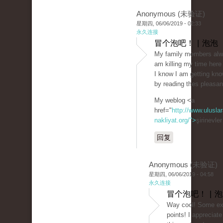
Anonymous (未验证)
星期四, 06/06/2019 - 02:33
永久连接
冒个泡吧！ | 泡泡
My family members alwa
am killing my time here
I know I am getting kn
by reading thes pleasan
My weblog <a
href="
http://www.uluslar
nakliyat.org/">
şirinevle
回复
Anonymous (未验证)
星期四, 06/06/2019 - 04:58
永久连接
冒个泡吧！ | 
Way cool! Some ext
points! I appreciat