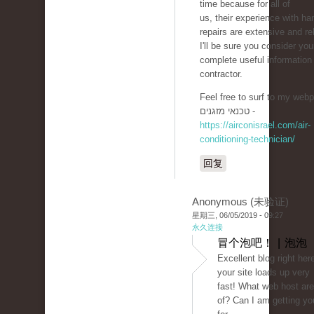
time because for all of
us, their experience with ha
repairs are extensive and rel
I'll be sure you consider you
complete useful informatio
contractor.
Feel free to surf to my webp
טכנאי מזגנים -
https://airconisrael.com/air-
conditioning-technician/
回复
Anonymous (未验证)
星期三, 06/05/2019 - 09:27
永久连接
冒个泡吧！ | 泡泡
Excellent blog right here
your site loads up very
fast! What web host are
of? Can I am getting your