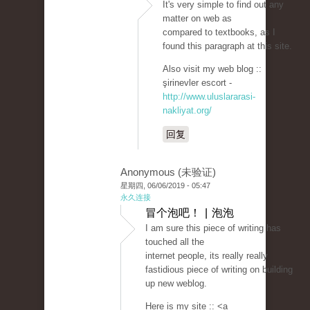
It's very simple to find out any
matter on web as
compared to textbooks, as I
found this paragraph at this site.
Also visit my web blog ::
şirinevler escort -
http://www.uluslararasi-
nakliyat.org/
回复
Anonymous (未验证)
星期四, 06/06/2019 - 05:47
永久连接
冒个泡吧！ | 泡泡
I am sure this piece of writing has
touched all the
internet people, its really really
fastidious piece of writing on building
up new weblog.
Here is my site :: <a