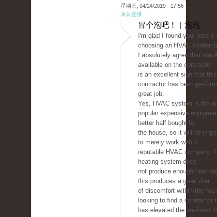
星期三, 04/24/2019 - 17:56
永久连接
冒个泡吧！ | 泡泡
I'm glad I found your article
choosing an HVAC contracto
I absolutely agree that stabil
available on the contractor
is an excellent sign that this
contractor has been perform
great job.
Yes, HVAC system is the on
popular expensive equipmen
better half bought for
the house, so it will be imp
to merely work with a
reputable HVAC company. 
heating system does
not produce enough heat a
this produces a great deal
of discomfort within the hou
looking to find a contractor 
has elevated the business 