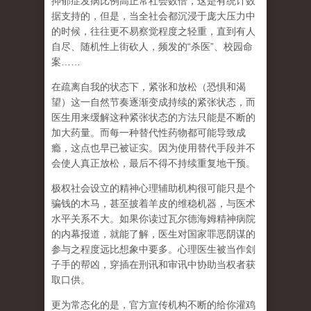
抑郁症发病比例高正常社会数倍，这是有统计数
据支持的，但是，当全社会都沉浸于庞大压力中
的时候，往往更不易察觉程度之轻重，直到有人
自尽、随机性上街砍人，频发的
“
杀医
”
、校园命
案
……
在
疏离自我
的状态下，紧张和放松（恐惧和渴
望）这一自然节奏逐渐变成持续的紧张状态，而
医生用来缓解这种紧张状态的方法只能是不断的
加大药量。而每一种替代性药物都可能导致成
瘾，这点也早已被证实。因为使用替代手段并不
会使人真正放松，最后不得不持续重复地干预。
极权社会设立的精神心理辅助机构很可能只是个
骗钱的木马，甚至披着羊皮的维稳机器，与医术
水平关系不大。如果你读过瓦尔德海姆精神病院
的内幕报道，就能了解，医生对国家罪恶阴谋的
参与之程度远比想象中要多。心理医生被当作刽
子手的帮凶，穿插在刑讯和审讯中协助当权者获
取口供。
更为常态化的是，官方宣传机构不断的给你灌鸡