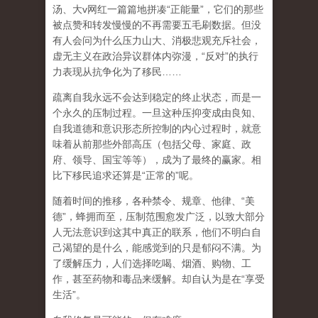
汤、大
v
网红一篇篇地拼凑
“
正能量
”
，它们的那些
被点赞和转发慢慢的不再需要五毛刷数据。但没
有人会问为什么压力山大、消极悲观充斥社会，
虚无主义在政治异议群体内弥漫，
“
反对
”
的执行
力表现从抗争化为了移民
……
疏离自我永远不会达到稳定的终止状态，而是一
个永久的压制过程
。一旦这种压抑变成由良知、
自我道德和意识形态所控制的内心过程时，就意
味着从前那些外部高压（包括父母、家庭、政
府、领导、国宝等等），成为了最终的赢家。相
比下移民追求还算是
“
正常的
”
呢。
随着时间的推移，各种禁令、规章、他律、
“
美
德
”
，蜂拥而至，压制范围愈发广泛，以致大部分
人无法意识到这其中真正的联系，他们不明白自
己渴望的是什么，能感觉到的只是郁闷不满。为
了缓解压力，人们选择吃喝、烟酒、购物、工
作，甚至药物和毒品来缓解。却自认为是在
“
享受
生活
”
。