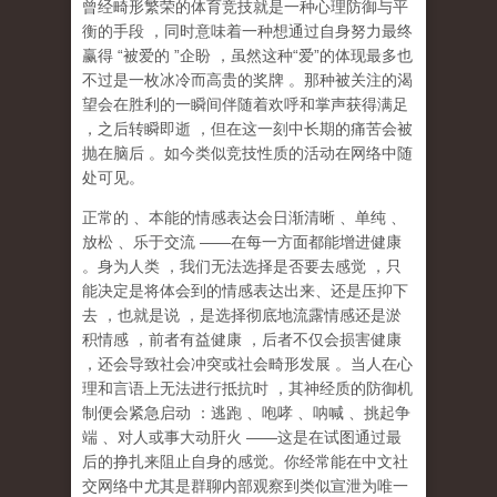
曾经畸形繁荣的体育竞技就是一种心理防御与平
衡的手段
，同时意味着一种想通过自身努力最终
赢得
“
被爱的
”
企盼
，虽然这种
“
爱
”
的体现最多也
不过是一枚冰冷而高贵的奖牌
。那种
被关注的渴
望
会在胜利的一瞬间伴随着欢呼和掌声获得满足
，之后转瞬即逝
，但在这一刻中长期的痛苦会被
抛在脑后
。如今类似竞技性质的活动在网络中随
处可见。
正常的
、本能的情感表达会日渐清晰
、单纯
、
放松
、乐于交流
——
在每一方面都能增进健康
。身为人类
，我们无法选择是否要去感觉
，只
能决定是将体会到的情感表达出来、还是压抑下
去
，也就是说
，
是选择彻底地流露情感还是淤
积情感
，前者有益健康
，后者不仅会损害健康
，还会导致社会冲突或社会畸形发展
。当人在心
理和言语上无法进行抵抗时
，其神经质的防御机
制便会紧急启动
：逃跑
、咆哮
、呐喊
、挑起争
端
、对人或事大动肝火
——
这是在试图通过最
后的挣扎来阻止自身的感觉。你经常能在中文社
交网络中尤其是群聊内部观察到类似宣泄为唯一