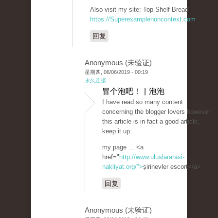
Also visit my site: Top Shelf Bread -
https://Superexamplenoncontext.com
回复
Anonymous (未验证)
星期四, 06/06/2019 - 00:19
永久连接
冒个泡吧！ | 泡泡
I have read so many content
concerning the blogger lovers however
this article is in fact a good article,
keep it up.
my page ... <a
href="
http://www.uluslararasi-
nakliyat.org/">
şirinevler escort</a>
回复
Anonymous (未验证)