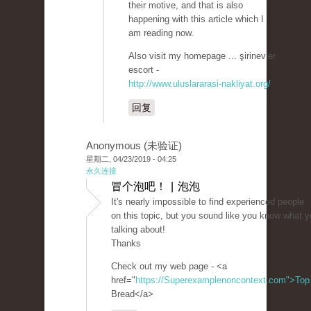
their motive, and that is also
happening with this article which I
am reading now.
Also visit my homepage ... şirinevler
escort -
http://www.uluslararasi-nakliyat.org/
回复
Anonymous (未验证)
星期二, 04/23/2019 - 04:25
永久连接
冒个泡吧！ | 泡泡
It's nearly impossible to find experienced people
on this topic, but you sound like you know what y
talking about!
Thanks
Check out my web page - <a
href="
https://Superexamplenoncontext.com">Top
Bread</a>