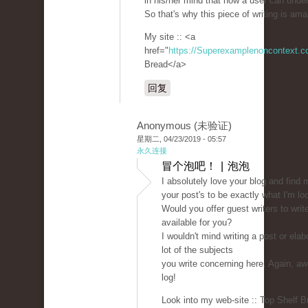
in his/her mind that how a user can under
So that's why this piece of writing is am
My site :: <a
href="
https://Superexamplenoncontext.
Bread</a>
回复
Anonymous (未验证)
星期二, 04/23/2019 - 05:57
永久连接
冒个泡吧！ | 泡泡
I absolutely love your blog and find 
your post's to be exactly what I'm loo
Would you offer guest writers to writ
available for you?
I wouldn't mind writing a post or elab
lot of the subjects
you write concerning here. Again, 
log!
Look into my web-site :: Top Shelf B