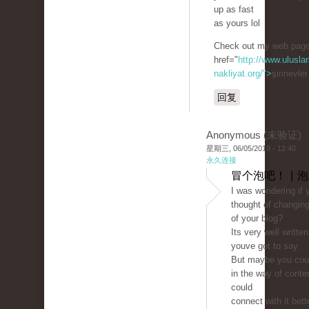
up as fast
as yours lol
Check out my web page
href="
http://www.uluslar
nakliyat.org/">
şirinevle
回复
Anonymous (未验证)
星期三, 06/05/2019 - 12:40
永久连接
冒个泡吧！ | 
I was wondering if 
thought of changing
of your blog?
Its very well writte
youve got to say.
But maybe you could
in the way of conte
could
connect with it bett