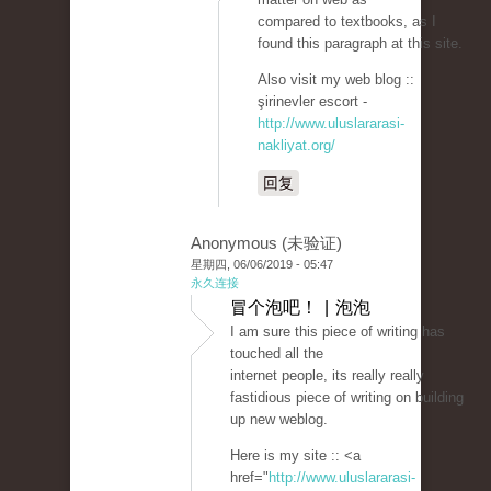
compared to textbooks, as I
found this paragraph at this site.
Also visit my web blog ::
şirinevler escort -
http://www.uluslararasi-
nakliyat.org/
回复
Anonymous (未验证)
星期四, 06/06/2019 - 05:47
永久连接
冒个泡吧！ | 泡泡
I am sure this piece of writing has
touched all the
internet people, its really really
fastidious piece of writing on building
up new weblog.
Here is my site :: <a
href="
http://www.uluslararasi-