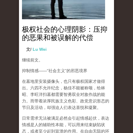
极权社会的心理阴影：压抑
的恶果和被误解的代偿
文/
Lu Wei
继续前文。
抑制情感
——“
社会主义
”
的邪恶境界
在墓地里安装摄像头，也只有极权国家才做得
出。六四不允许纪念，杨佳不能被称颂，给林
昭、李旺洋扫墓都需要智勇双全对敌作战的能
力。而带着浓厚民族主义色彩、政党意识形态的
节日及活动，却强迫人们表达喜悦和凝聚。
日常需求无法被满足必然会引起情感起伏，
表达
情感是人的辅助性本能，可以用来结束缺陷状
态，或者至少起到宣泄的作用
。在自由无阻的环