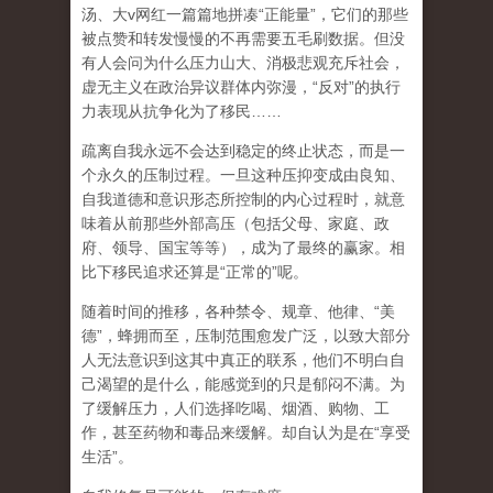
汤、大
v
网红一篇篇地拼凑
“
正能量
”
，它们的那些
被点赞和转发慢慢的不再需要五毛刷数据。但没
有人会问为什么压力山大、消极悲观充斥社会，
虚无主义在政治异议群体内弥漫，
“
反对
”
的执行
力表现从抗争化为了移民
……
疏离自我永远不会达到稳定的终止状态，而是一
个永久的压制过程
。一旦这种压抑变成由良知、
自我道德和意识形态所控制的内心过程时，就意
味着从前那些外部高压（包括父母、家庭、政
府、领导、国宝等等），成为了最终的赢家。相
比下移民追求还算是
“
正常的
”
呢。
随着时间的推移，各种禁令、规章、他律、
“
美
德
”
，蜂拥而至，压制范围愈发广泛，以致大部分
人无法意识到这其中真正的联系，他们不明白自
己渴望的是什么，能感觉到的只是郁闷不满。为
了缓解压力，人们选择吃喝、烟酒、购物、工
作，甚至药物和毒品来缓解。却自认为是在
“
享受
生活
”
。