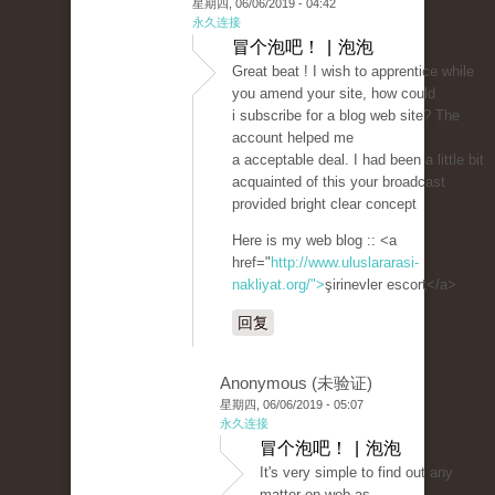
星期四, 06/06/2019 - 04:42
永久连接
冒个泡吧！ | 泡泡
Great beat ! I wish to apprentice while
you amend your site, how could
i subscribe for a blog web site? The
account helped me
a acceptable deal. I had been a little bit
acquainted of this your broadcast
provided bright clear concept
Here is my web blog :: <a
href="
http://www.uluslararasi-
nakliyat.org/">
şirinevler escort</a>
回复
Anonymous (未验证)
星期四, 06/06/2019 - 05:07
永久连接
冒个泡吧！ | 泡泡
It's very simple to find out any
matter on web as