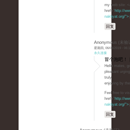
my web site: <
href="
http://ww
nakliyat.org/">
回复
Anonymous (未验
星期四, 06/06/2019 - 06:
永久连接
冒个泡吧！ 
Hello mates, go
pleasant urgin
truly
enjoying by th
Feel free to vi
href="
http://ww
nakliyat.org/">
回复