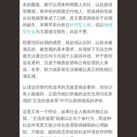
友的颜值，都可以用来和周围人对比，以此获得
荣耀感，将评价的权限交付他人、把选择的凭据
从自我感受换成了口碑。其主要原因就在于自我
的缺失。本网早前分析过
外控型人格
，也以
他律
型社会
为主题做过报告，此处不赘。
想要找回自我的感受，就
必须认识到，以前未被
满足的、被忽视的基本需求，在现状下无论怎样
都无法通过任何方式或个人获得补偿
。对于那些
追名逐利、沉迷于物质欲望和占有欲望的人来
说，名誉、权力或富裕生活都难以真正的给他们
满足感。
认清这些替代性追求的无效是很必要的，但却少
有人能做到，正因为他们所做的这些无用功在所
谓的
“
主流价值体系
”
中可以获得很高的评价。
这里又有一个悖论，如果社会人格崇尚独立自
我，
“
主流价值观
”
就难以左右个体行为，而这种
社会环境里又较少存在急需获得辅助的心理缺
陷。只能说，
缺陷状态所处的社会环境在对抑制