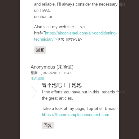
and reliable. I'll always consider the necessary tips
on HVAC
contractor.
Also visit my web site ... <a
href="
https://airconisrael.com/air-conditioning-
technician/">
תיקון מזגן</a>
回复
Anonymous (未验证)
星期二, 04/23/2019 - 03:41
永久连接
冒个泡吧！ | 泡泡
I the efforts you have put in this, regards for all
the great articles.
Take a look at my page; Top Shelf Bread -
https://Superexamplenoncontext.com
回复