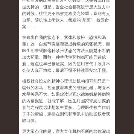
抑郁症发病比例高正常社会数倍，这是有统计数
据支持的，但是，当全社会都沉浸于庞大压力中
的时候，往往更不易察觉程度之轻重，直到有人
自尽、随机性上街砍人，频发的
“
杀医
”
、校园命
案
……
在
疏离自我
的状态下，紧张和放松（恐惧和渴
望）这一自然节奏逐渐变成持续的紧张状态，而
医生用来缓解这种紧张状态的方法只能是不断的
加大药量。而每一种替代性药物都可能导致成
瘾，这点也早已被证实。因为使用替代手段并不
会使人真正放松，最后不得不持续重复地干预。
极权社会设立的精神心理辅助机构很可能只是个
骗钱的木马，甚至披着羊皮的维稳机器，与医术
水平关系不大。如果你读过瓦尔德海姆精神病院
的内幕报道，就能了解，医生对国家罪恶阴谋的
参与之程度远比想象中要多。心理医生被当作刽
子手的帮凶，穿插在刑讯和审讯中协助当权者获
取口供。
更为常态化的是，官方宣传机构不断的给你灌鸡