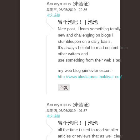
Anonymous (未验证)
星期三, 06/05/2019 - 22:36
永久连接
冒个泡吧！ | 泡泡
Nice post. I learn something totally
new and challenging on blogs I
stumbleupon on a daily basis.
It's always helpful to read content from
other writers and
use something from their web sites.
my web blog şirinevler escort -
http://www.uluslararasi-nakliyat.org/
回复
Anonymous (未验证)
星期四, 06/06/2019 - 01:37
永久连接
冒个泡吧！ | 泡泡
all the time i used to read smaller
articles or reviews that as well clear