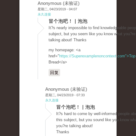
Anonymous (未验证)
星期二, 04/23/2019 - 04:07
永久连接
冒个泡吧！ | 泡泡
It?s nearly impossible to find knowledgeable peop
subject, but you seem like you know what you?re
talking about! Thanks
my homepage: <a
href="
https://Superexamplenoncontext.com">Top
Bread</a>
回复
Anonymous (未验证)
星期二, 04/23/2019 - 07:33
永久连接
冒个泡吧！ | 泡泡
It?s hard to come by well-informed people ab
this subject, but you sound like you know wh
you?re talking about!
Thanks