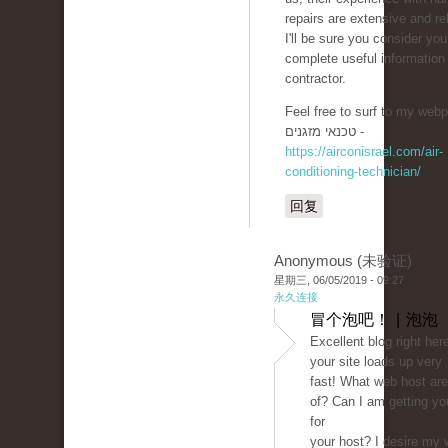
repairs are extensive and rel
I'll be sure you consider you
complete useful informatio
contractor.
Feel free to surf to my webp
טכנאי מזגנים -
https://airconisrael.com/air-
conditioning-technician/
回复
Anonymous (未验证)
星期三, 06/05/2019 - 09:27
永久连接
冒个泡吧！ | 泡泡
Excellent blog right here
your site loads up very
fast! What web host are
of? Can I am getting your
for
your host? I desire my 