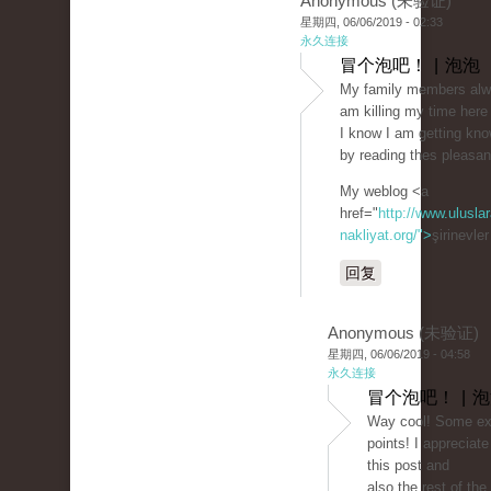
Anonymous (未验证)
星期四, 06/06/2019 - 02:33
永久连接
冒个泡吧！ | 泡泡
My family members alwa
am killing my time here
I know I am getting kn
by reading thes pleasan
My weblog <a
href="
http://www.uluslar
nakliyat.org/">
şirinevle
回复
Anonymous (未验证)
星期四, 06/06/2019 - 04:58
永久连接
冒个泡吧！ | 
Way cool! Some ext
points! I appreciat
this post and
also the rest of the 