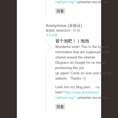
nakliyat.org/">
şirinevler escort</a>
回复
Anonymous (未验证)
星期四, 06/06/2019 - 07:03
永久连接
冒个泡吧！ | 泡泡
Wonderful work! This is the type of
information that are supposed to be
shared around the internet.
Disgrace on Google for no longer
positioning this put
up upper! Come on over and visit my
website . Thanks =)
Look into my blog post ... <a
href="
http://www.uluslararasi-
nakliyat.org/">
şirinevler escort</a>
回复