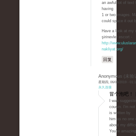
an awful lot of text 
having
1 or two images. 
could space it out 
Have a look at my 
şirinevler escort -
http://www.uluslarar
nakliyat.org/
回复
Anonymous (未验
星期四, 06/06/2019 - 01:
永久连接
冒个泡吧！ 
I was suggeste
cousin. I'm not
is written by
him as no one 
about my difficu
You're amazing