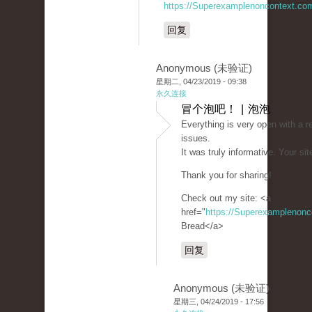
https://Superexamplenoncontext.co
回复
Anonymous (未验证)
星期二, 04/23/2019 - 09:38
永久连接
冒个泡吧！ | 泡泡
Everything is very open with a re
issues.
It was truly informative. Your sit
Thank you for sharing!
Check out my site: <a
href="
https://Superexamplenon
Bread</a>
回复
Anonymous (未验证)
星期三, 04/24/2019 - 17:56