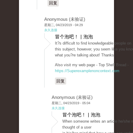
回复
Anonymous (未验证)
星期二, 04/23/2019 - 04:29
永久连接
冒个泡吧！ | 泡泡
It?s difficult to find knowledgeable people on
this subject, however, you seem like you kn
what you?re talking about! Thanks
Also visit my web page - Top Shelf Bread -
https://Superexamplenoncontext.com
回复
Anonymous (未验证)
星期二, 04/23/2019 - 05:04
永久连接
冒个泡吧！ | 泡泡
When someone writes an article he/she m
thought of a user