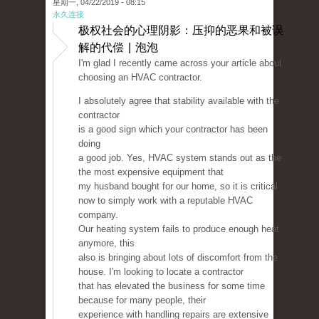
星期一, 04/22/2019 - 08:15
永久连接
极权社会的心理阴影：压抑的恶果和被误
解的代偿 | 泡泡
I'm glad I recently came across your article about
choosing an HVAC contractor.
I absolutely agree that stability available with the
contractor
is a good sign which your contractor has been
doing
a good job. Yes, HVAC system stands out as the
the most expensive equipment that
my husband bought for our home, so it is critical
now to simply work with a reputable HVAC
company.
Our heating system fails to produce enough heat
anymore, this
also is bringing about lots of discomfort from the
house. I'm looking to locate a contractor
that has elevated the business for some time
because for many people, their
experience with handling repairs are extensive