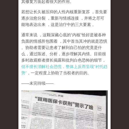
其修复方面起着很大的作用。
若想让长久被压抑的人性内核重新复苏
，首先要
逐步治愈分裂
，重新与情感连接
，并将之尽可
能地表达出来
，这是治疗中的三大要素
。
通常来说
，这颗深藏心底的
“
内核
”
恰好是被各种
负面的情感所包围着
，其中首当其冲的就是恐惧
。协助者需要让患者了解到自己怕的究竟是什
么，通过陈述、分析，逐步理解其内情。目前很
多时政观察者擅长揭露和批判白色恐怖的细节，
但不擅长消解社会恐慌，整体上反而呈现
“
衬托趋
势
”
，一定程度上协助了当权者的目的。
——
未完待续
——