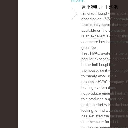
永久连接
冒个泡吧！ | 泡泡
I'm glad I found your article
choosing an HVAC contracto
I absolutely agree that stabil
available on the contractor
is an excellent sign that this
contractor has been perform
great job.
Yes, HVAC system is the on
popular expensive equipmen
better half bought for
the house, so it will be imp
to merely work with a
reputable HVAC company. 
heating system does
not produce enough heat a
this produces a great deal
of discomfort within the hou
looking to find a contractor 
has elevated the business 
time because for all of
us, their experience with ha