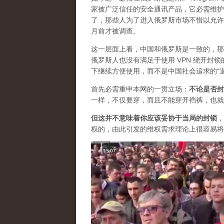
家被广泛信任的安全通讯产品，它必需维护自
了，那些人为了进入俄罗斯市场不惜以允许
月前才被调查。
这一层面上看，中国和俄罗斯是一致的，那
俄罗斯人也没有满足于使用 VPN 绕开
下继续方便使用，而不是中国社会追求的“
首先必需重申本网的一贯立场：
不论是否封
一样，不仅要穿，而且不能穿开裆裤，也就
但这并不意味着你应该妥协于当局的封锁
，
权的，由此引发的维权需求理论上很容易将