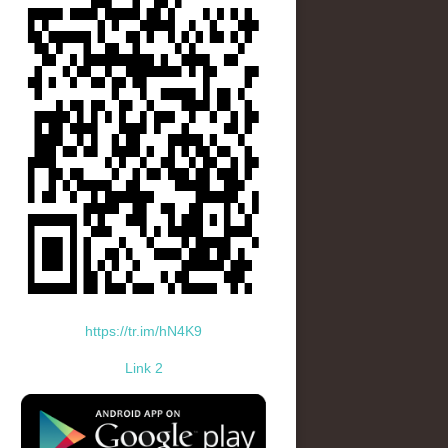
https://tr.im/hN4K9
Link 2
standard-icon-googleplay-app-store.png