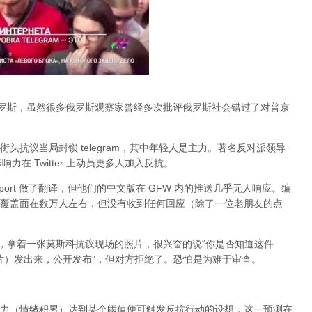
俄罗斯，虽然很多俄罗斯观察家曾经多次批评俄罗斯社会错过了对普京
头抗议当局封锁 telegram，其中年轻人是主力。著名反对派领导
的影响力在 Twitter 上动员更多人加入反抗。
port 做了翻译，但他们的中文版在 GFW 内的推送几乎无人响应。编
，大约覆盖面在数万人左右，但没有收到任何回应（除了一位老朋友的点
an，拿着一张莫斯科抗议现场的照片，很兴奋的说“你是否知道这件
张照片）发出来，公开发布”，但对方拒绝了。恐怕是为难于审查。
力（情绪积累）达到某个阈值便可触发反抗行动的设想，这一预测在