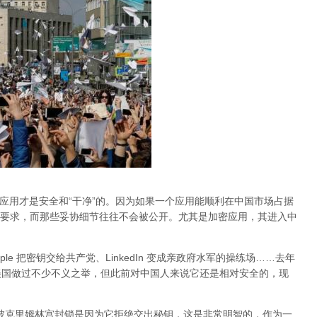
的应用才是安全和“干净”的。因为如果一个应用能顺利在中国市场占据
要求，而那些妥协细节往往不会被公开。尤其是加密应用，其进入中
Apple 把密钥交给共产党、LinkedIn 变成亲政府水军的操练场……去年
al 在美国做过不少不义之举，但此前对中国人来说它还是相对安全的，现
am 被克里姆林宫封锁是因为它拒绝交出秘钥，这是非常明智的，作为一