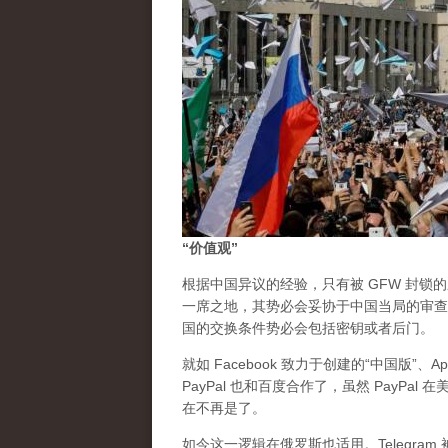
“价值观”
根据中国异议的经验，只有被 GFW 封锁
一席之地，其势必会妥协于中国当局的审查
国的交换条件势必会包括密钥或者后门。
就如 Facebook 致力于创建的“中国版”、
PayPal 也和百度合作了，虽然 PayP
在不再是了。
如今这一逻辑在俄罗斯也适用。Telegr