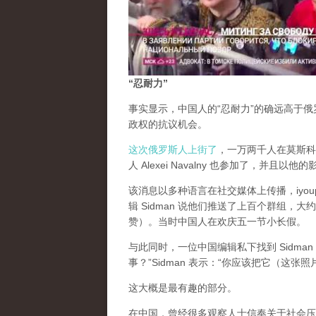
“忍耐力”
事实显示，中国人的“忍耐力”的确远高于
政权的抗议机会。
这次俄罗斯人上街了
，一万两千人在莫斯科街
人 Alexei Navalny 也参加了，并且以他
该消息以多种语言在社交媒体上传播，iyou
辑 Sidman 说他们推送了上百个群组
赞）。当时中国人在欢庆五一节小长假。
与此同时，一位中国编辑私下找到 Sidm
事？”Sidman 表示：“你应该把它（这
这大概是最有趣的部分。
在中国，曾经很多观察人士信奉关于社会压