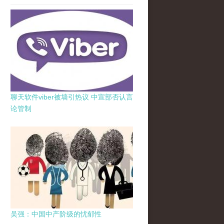
聊天软件viber被墙引热议 中宣部否认言
论管制
吴强：中国中产阶级的忧郁性