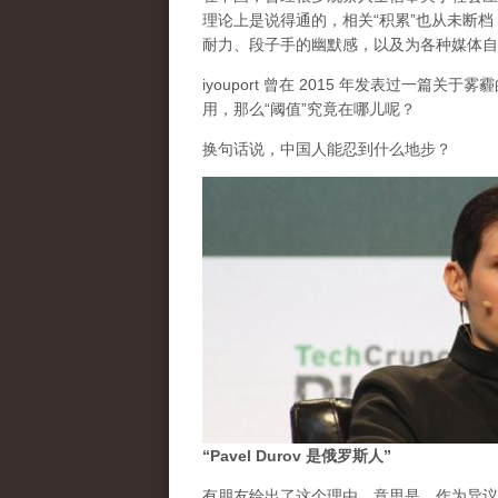
理论上是说得通的，相关“积累”也从未断
耐力、段子手的幽默感，以及为各种媒体自
iyouport 曾在 2015 年发表过一篇
用，那么“阈值”究竟在哪儿呢？
换句话说，中国人能忍到什么地步？
“Pavel Durov 是俄罗斯人”
有朋友给出了这个理由。意思是，作为异议的 