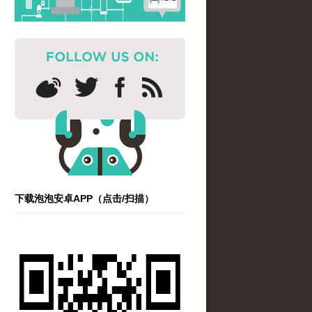
下载泡泡安卓APP（点击/扫描）