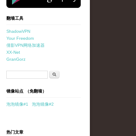
翻墙工具
ShadowVPN
Your Freedom
倩影VPN网络加速器
XX-Net
GranGorz
搜索表单
搜索
镜像站点 （免翻墙）
泡泡
镜像
#1
泡泡
镜像#2
热门文章