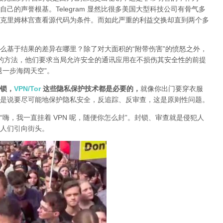
己的声誉根基。Telegram 显然比很多美国大型科技公司有骨气多
克里姆林宫查看源代码为条件。而如此严重的利益交换却直到两个多
么基于结果的差异在哪里？除了对大面积的“附带伤害”的愤怒之外，
封锁的方法，他们要求当局允许安全的通讯应用在不损伤其安全性的前提
退一步海阔天空”。
锁，
VPN/Tor
这些隐私保护技术都是必要的，
就像你出门要穿衣服
是说要尽可能地保护隐私安全，反追踪、反审查，这是原则性问题。
“嗨，我一直挂着 VPN 呢，随便你怎么封”。封锁、审查就是侵犯人
人们引向街头。