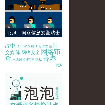
占中
社
台湾
审查
微博
新闻自由
网络审
交媒体
网络安全
查
香港
翻墙
网络监控
隐私
更多
pao-pao-banner-mirror-site-120814.jpg