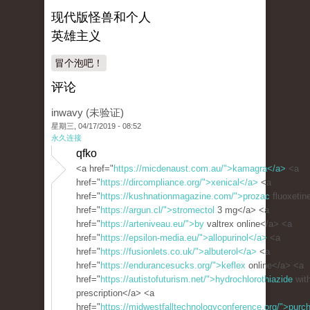
现代版怪兽和个人
英雄主义
冒个泡吧！
评论
inwavy (未验证)
星期三, 04/17/2019 - 08:52
永久连接
qfko
<a href="
https://micdenaust.com.au/">kamagra</a>
<a
href="
https://dircompliance.org/">xenical</a>
<a
href="
https://kushnationmagazine.com/">prozac
fluoxetin
href="
https://argun.cl/">stromectol
3 mg</a> <a
href="
https://arteniveau.eu/">by
valtrex online</a> <a
href="
https://epsilon-media.eu/">allopurinol</a>
<a
href="
https://fusionlets.co.uk/">albuterol</a>
<a
href="
https://endurancesucks.org/">keflex
online</a> <a
href="
https://autistofuturism.net/">hydrochlorothiazide
with
prescription</a> <a
href="
https://midwestfalltechnologyconference.org/">purc