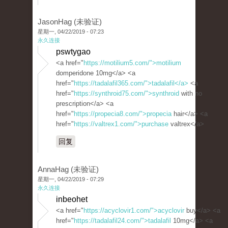
JasonHag (未验证)
星期一, 04/22/2019 - 07:23
永久连接
pswtygao
<a href="
https://motilium5.com/">motilium
domperidone 10mg</a> <a
href="
https://tadalafil365.com/">tadalafil</a>
<a
href="
https://synthroid75.com/">synthroid
with no
prescription</a> <a
href="
https://propecia8.com/">propecia
hair</a> <a
href="
https://valtrex1.com/">purchase
valtrex</a>
回复
AnnaHag (未验证)
星期一, 04/22/2019 - 07:29
永久连接
inbeohet
<a href="
https://acyclovir1.com/">acyclovir
buy</a> <a
href="
https://tadalafil24.com/">tadalafil
10mg</a> <a