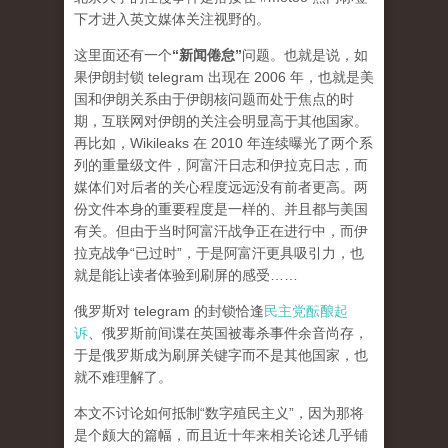
下才进入英文媒体关注视野的。
这里面还有一个
“新闻倦怠”
问题。也就是说，如
果伊朗封锁 telegram 出现在 2006 年，也就是美
国和伊朗关系由于伊朗核问题而处于焦点的时
期，互联网对伊朗的关注会明显高于其他国家。
再比如，Wikileaks 在 2010 年连续曝光了两个系
列的重量级文件，阿富汗日志和伊拉克日志，而
媒体们对后者的关心程度
远远
没有前者更高。两
份文件本身的重要程度是一样的、并且都与美国
有关。但由于当时阿富汗战争正在进行中，而伊
拉克战争“已过时”，于是阿富汗更具吸引力，也
就是能让读者体验到刷屏的感受……
俄罗斯对 telegram 的封锁恰逢
民主党酝酿起
诉
、俄罗斯前间谍在英国被毒杀事件余音尚存，
于是俄罗斯成为刷屏关键字而不是其他国家，也
就不难理解了。
本文不讨论如何抵制“数字殖民主义”，因为那将
是个颇大的篇幅，而且近十年来相关论述几乎铺