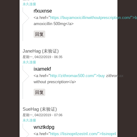
永久连接
rfxuxnse
<a href="
https://buyamoxicillinwithoutprescription.com/">
amoxicillin 500mg</a>
回复
JaneHag (未验证)
星期一, 04/22/2019 - 06:35
永久连接
ixarnekf
<a href="
http://zithromax500.com/">buy
zithromax
without prescription</a>
回复
SueHag (未验证)
星期一, 04/22/2019 - 07:06
永久连接
wnztkdpg
<a href="
https://lisinoprilzestril.com/">lisinopril