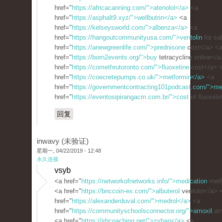
href="
https://africacanning.com/">atenolol</a>
<a
href="
https://asphalt9.xyz/">wellbutrin</a>
<a
href="
https://kelseysworld.com/">albenza</a>
<a
href="
https://hangoutcommunityusa.com/">ventolin
for sa
href="
https://anewgreenlife.com/">prednisone
cost</a> <
href="
https://born2events.org/">buy
tetracycline online</
href="
https://comethrutoronto.com/">fluoxetine
cost</a> 
href="
https://coecretepumps.co.uk/">metformin</a>
<a
href="
https://governmentcontracting101podcast.com/">me
href="
https://eventosipirangacm.com.br/">cost
of fluoxeti
回复
inwavy (未验证)
星期一, 04/22/2019 - 12:48
永久连接
vsyb
<a href="
https://networkofnetworks.info/">medication
metf
<a href="
https://bnccoin-ex.com/">albuterol
ventolin</a> 
href="
https://alexanderduval.com/">medrol</a>
<a
href="
https://communityschoolsconnector.org/">amoxil
amo
<a href="
https://jrhcoaching.net/">zyban</a>
<a