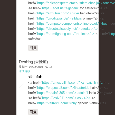
href="
https://chicagospremieracousticmichaeljacksoncove
<a href="
https://acef.us/">generic
for estrace</a> <a
href="
https://arqfuturi.com/">order
baclofen</a> <a
href="
https://giroditaliai.de/">sildalis
online</a> <a
href="
https://computercomponentsonline.co.uk/">buy
fluo
href="
https://directnailsupply.net/">avodart</a>
<a
href="
https://ammfighting.com/">celexa</a>
<a href="
htt
soft</a>
回复
DenHag (未验证)
星期一, 04/22/2019 - 07:15
永久连接
xfclufab
<a href="
https://amoxicillin5.com/">amoxicillin</a>
<a
href="
https://propecia8.com/">finasteride
hair</a> <a
href="
https://tadalafil365.com/">tadalafil
india 20mg</a>
<a href="
https://lasix911.com/">lasix</a>
<a
href="
https://valtrex1.com/">buy
generic valtrex</a>
回复