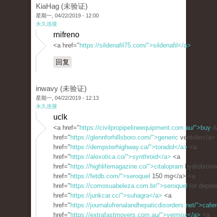
KiaHag (未验证)
星期一, 04/22/2019 - 12:00
永久连接
rnifreno
<a href="
https://sildenafil75.com/">sildenafil</a>
回复
inwavy (未验证)
星期一, 04/22/2019 - 12:13
永久连接
uclk
<a href="
https://civilpropipelineequipment.com.au/">buy
d
href="
https://glennforhillsboro.com/">generic
ventolin</a>
href="
https://dempsterhighway.ca/">toradol</a>
<a
href="
https://alexotica.co/">synthroid</a>
<a
href="
https://highlifemagazine.co/">citalopram
hydrobromi
href="
https://fetdb.com/">seroquel
150 mg</a> <a
href="
https://comosuabeleza.com.br/">seroquel
for depre
href="
https://junkcar.cc/">suhagra</a>
<a
href="
https://journalofrenalandhepaticdisorders.net/">cafe
href="
https://extrafastmovers.com.au/">vermox</a>
<a