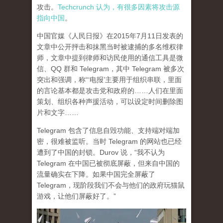
攻击。
Techcrunch 认为，有很多因素将攻击源
指向中国
。
中国官媒《人民日报》在2015年7月11日发表的
文章中公开抨击和抹黑当时被逮捕的多名维权律
师，文章中提到律师和访民使用的通信工具是微
信、QQ 群和 Telegram，其中 Telegram 被多次
突出和强调，称“‘电报’主要用于组织串联，里面
的言论基本都是攻击党和政府的……人们在里面
策划、组织各种声援活动，可以设定时间删除图
片和文字……
Telegram 包含了信息自毁功能、支持端对端加
密，很难被监听。当时 Telegram 的网站也已经
遭到了中国的封锁。Durov 说，“我不认为
Telegram 在中国已被彻底屏蔽，但来自中国的
流量确实在下降。如果中国完全屏蔽了
Telegram，现阶段我们不会与他们的政府玩猫鼠
游戏，让他们屏蔽好了。”