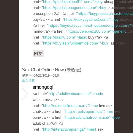
href="
https://prednisolone911.com/">buy
cheap prednisol
href="
https://prednisonegeneric.com/">buy
prednisone wit
prescription</a> <a href="
https://buypropeciafinasteride.c
buy</a> <a href="
https://doxycycline2.com/">buy
doxycyc
<a href="
https://buydoxycyclinewithoutprescription.com/"
mono</a> <a href="
https://celebrex100.com/">generic
cel
href="
https://lasix0.com/">lasix
buy</a> <a
href="
https://buylasixfurosemide.com/">buy
lasix</a>
回复
Sex Chat Online Now (未验证)
星期一, 04/22/2019 - 08:04
永久连接
smongoql
<a href="
http://adultwebcams.icu/">nude
webcams</a> <a
href="
http://sexchatfree.stream/">free
live sex
chat</a> <a href="
http://freeliveporn.icu/">free
live
porn</a> <a href="
http://adultchatrooms.icu/">free
adult chat</a> <a
href="
http://interactiveporn.ga/">best
sex