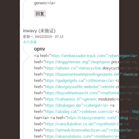
generic</a>
回复
inwavy (未验证)
星期一, 04/22/2019 - 07:13
永久连接
opnv
<a href="
https://ambassador-track.com/">phenergan</a>
href="
https://doggyheroes.org/">bupropion
prices</a> <a
href="
https://allures.co/">tetracycline
doxycycline</a> <a
href="
https://basementwaterproofingexperts.net/">benicar
href="
https://gadgetgirls.ca/">zithromax</a>
<a
href="
https://designyourlife.website/">elimite
cream cost<
href="
https://buysellrentranchi.com/">metformin
sr</a> <
href="
https://cafearoos.ir/">generic
moduretic</a> <a
href="
https://ditaliagiro.de/">cafergot</a>
<a
href="
https://atoday.cat/">celebrex.com</a>
<a href="
htt
hair</a> <a href="
https://classyceramic.com/">drug
lexap
href="
https://vans4ubolton.co.uk/">synthroid</a>
<a
href="
https://armedcitizensafecitizen.us/">robaxin</a>
<a
href="
https://akarsolutions.com/">motilium</a>
<a