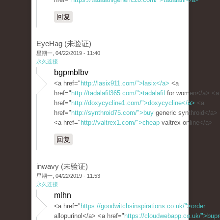
回复
EyeHag (未验证)
星期一, 04/22/2019 - 11:40
永久连接
bgpmblbv
<a href="
http://lasix911.com/">lasix</a>
<a
href="
http://tadalafil365.com/">tadalafil
for women</a> <a
href="
http://doxycycline1.com/">doxycycline</a>
<a
href="
http://synthroid75.com/">buy
generic synthroid</a>
<a href="
http://valtrex1.com/">cheap
valtrex online</a>
回复
inwavy (未验证)
星期一, 04/22/2019 - 11:53
永久连接
mlhn
<a href="
https://goodwitchsinspirations.co.uk/">order
allopurinol</a> <a href="
https://cloudwebapp.co.uk/">bupr