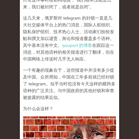
讨论这件事时很郁闷地说，“我们根本没能走出
来，我们被封闭了，或者就是自闭”。
这几天来，俄罗斯对 telegram 的封锁一直是几
大社交媒体平台上的热门消息，国际人权组织、
隐私保护组织、技术热心人士、活动家们纷纷发
帖和撰文加以谴责，舆论和报道覆盖多个语种。
其中基本没有中文。
iyouport 的博客
在跟踪这一
消息，对其他语种的相关报道进行了翻译，但在
中国网络上传送时几乎无人响应。
一个有趣的现象在于，这些报道中并没有多少提
及中国。众所周知，中国在三年多前就已经封锁
了 telegram。似乎当时也没有今天这样的横跨多
语种的广泛关注。与中国政府的其他封锁和审查
被披露的结果近似。
为什么会这样？