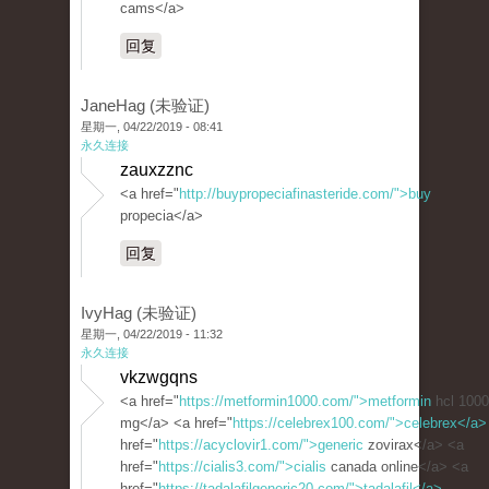
cams</a>
回复
JaneHag (未验证)
星期一, 04/22/2019 - 08:41
永久连接
zauxzznc
<a href="
http://buypropeciafinasteride.com/">buy
propecia</a>
回复
IvyHag (未验证)
星期一, 04/22/2019 - 11:32
永久连接
vkzwgqns
<a href="
https://metformin1000.com/">metformin
hcl 1000
mg</a> <a href="
https://celebrex100.com/">celebrex</a>
href="
https://acyclovir1.com/">generic
zovirax</a> <a
href="
https://cialis3.com/">cialis
canada online</a> <a
href="
https://tadalafilgeneric20.com/">tadalafil</a>