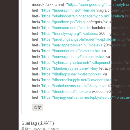
medrol</a> <a href="
https://open-good.org/">amitriptyline
href="
https://fingersprint.net/">female
viagra cream</a> <
href="
https://elmbridgetrainingacademy.co.uk/">celexa
bu
href="
https://goodlove.pe/">buy
cafergot</a> <a
href="
https://coinsceo.com/">order
baclofen online</a> <
href="
https://friendlyway.org/">celebrex
200 mg</a> <a
href="
https://pruefungsangst-hilfe.de/">cephalexin
drug</a
href="
https://aardappelzakken.nl/">celexa
20mg</a> <a
href="
https://iranantiques.ir/">levitra</a>
<a
href="
https://convergence.tv/">cleocin</a>
<a
href="
https://cybersaftyharbor.net/">allopurinol
tablets</a
href="
https://blueberrybytes.com/">buy
tetracycline onlin
href="
https://ditaliagiro.de/">cafergot</a>
<a
href="
https://directnailsupply.net/">avodart</a>
<a
href="
https://isabelaevans.co.uk/">acyclovir
400mg</a> 
href="
https://directree.ca/">lexapro
wellbutrin</a> <a
href="
https://buyingyourfirsthomestepbystep.ca/">proscar
回复
SueHag (未验证)
星期一, 04/22/2019 - 05:55