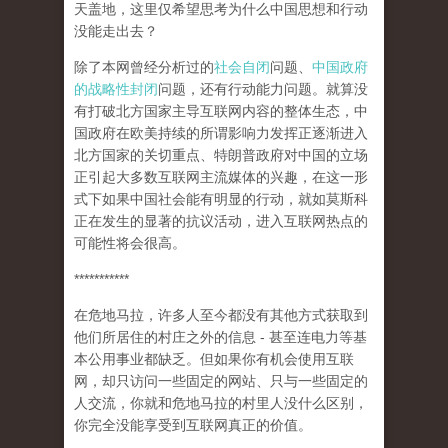
天盖地，这里仅希望思考为什么中国思想和行动
没能走出去？
除了本网曾经分析过的
社会自闭
问题、
中国政府
的战略性封闭
问题，还有行动能力问题。就算没
有打破北方国家主导互联网内容的整体生态，中
国政府在欧美持续的所谓影响力发挥正逐渐进入
北方国家的关切重点、特朗普政府对中国的立场
正引起大多数互联网主流媒体的兴趣，在这一形
式下如果中国社会能有明显的行动，就如莫斯科
正在发生的显著的抗议活动，进入互联网热点的
可能性将会很高。
***********
在危地马拉，许多人至今都没有其他方式获取到
他们所居住的村庄之外的信息 - 甚至连电力等基
本公用事业都缺乏。但如果你有机会使用互联
网，却只访问一些固定的网站、只与一些固定的
人交流，你就和危地马拉的村里人没什么区别，
你完全没能享受到互联网真正的价值。