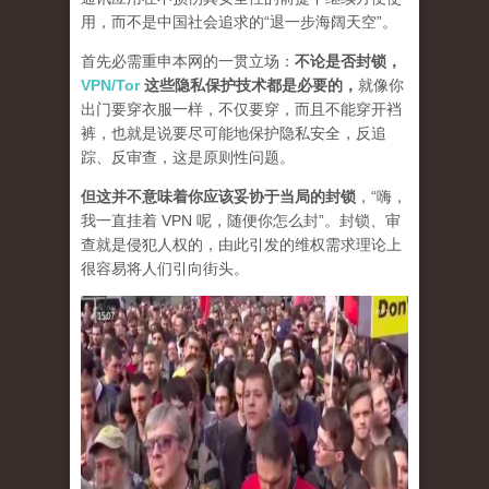
用，而不是中国社会追求的“退一步海阔天空”。
首先必需重申本网的一贯立场：
不论是否封锁，
VPN/Tor
这些隐私保护技术都是必要的，
就像你
出门要穿衣服一样，不仅要穿，而且不能穿开裆
裤，也就是说要尽可能地保护隐私安全，反追
踪、反审查，这是原则性问题。
但这并不意味着你应该妥协于当局的封锁
，“嗨，
我一直挂着 VPN 呢，随便你怎么封”。封锁、审
查就是侵犯人权的，由此引发的维权需求理论上
很容易将人们引向街头。