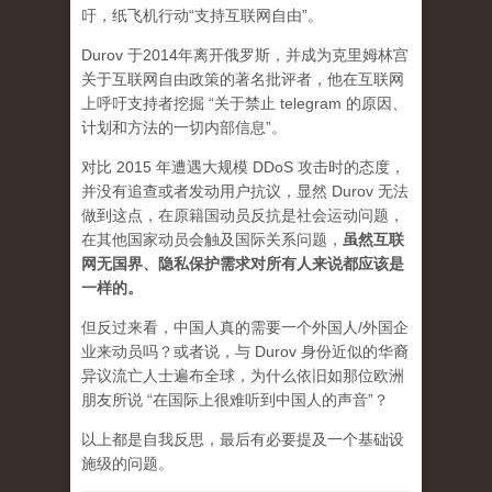
吁，纸飞机行动“支持互联网自由”。
Durov 于2014年离开俄罗斯，并成为克里姆林宫
关于互联网自由政策的著名批评者，他在互联网
上呼吁支持者挖掘 “关于禁止 telegram 的原因、
计划和方法的一切内部信息”。
对比 2015 年遭遇大规模 DDoS 攻击时的态度，
并没有追查或者发动用户抗议，显然 Durov 无法
做到这点，在原籍国动员反抗是社会运动问题，
在其他国家动员会触及国际关系问题，
虽然互联
网无国界、隐私保护需求对所有人来说都应该是
一样的。
但反过来看，中国人真的需要一个外国人/外国企
业来动员吗？或者说，与 Durov 身份近似的华裔
异议流亡人士遍布全球，为什么依旧如那位欧洲
朋友所说 “在国际上很难听到中国人的声音”？
以上都是自我反思，最后有必要提及一个基础设
施级的问题。