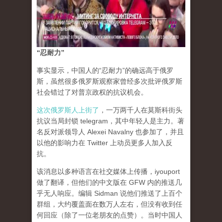
“忍耐力”
事实显示，中国人的“忍耐力”的确远高于俄罗
斯，虽然很多俄罗斯观察家曾经多次批评俄罗斯
社会错过了对普京政权的抗议机会。
这次俄罗斯人上街了
，一万两千人在莫斯科街头
抗议当局封锁 telegram，其中年轻人是主力。著
名反对派领导人 Alexei Navalny 也参加了，并且
以他的影响力在 Twitter 上动员更多人加入反
抗。
该消息以多种语言在社交媒体上传播，iyouport
做了翻译，但他们的中文版在 GFW 内的推送几
乎无人响应。编辑 Sidman 说他们推送了上百个
群组，大约覆盖面在数万人左右，但没有收到任
何回应（除了一位老朋友的点赞）。当时中国人