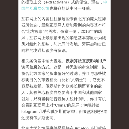
的攫取主义（extractivism）式的侵蚀。现在，
中
国的互联网公司
也拼命想从中分一杯羹。
互联网上的内容往往被这些来自北方的庞大过滤
器所筛选，最终互联网人所能看到的内容基本符
合“北方叙事”的需求。仅举一例，2016年的飓
风，互联网上最频繁出现的消息基本都显示为飓
风对纽约的影响，与此同时海地、牙买加和古巴
同样的境遇却很少有资讯。
相关案例基本铺天盖地。
搜索算法直接影响用户
访问信息的方式
。
这是一种无形的审查制度，以
符合北方国家的叙事偏好的过滤，并且与那些被
标明目的的审查相比（比如“六骑士”），它更不
容易被发觉。俄罗斯作为欧美长期而著名的敌
人，其被关心程度自然要高于中国和其他国家，
就如，只有当特朗普宣称关税计划时，你才有机
会看到互联网上对“China”的刷屏；伊朗封锁
telegram 几乎和俄罗斯前后脚，但显然相关报道
远没有俄罗斯更高。
北京大学的性侵事件是搭接在 #metoo 热门标签