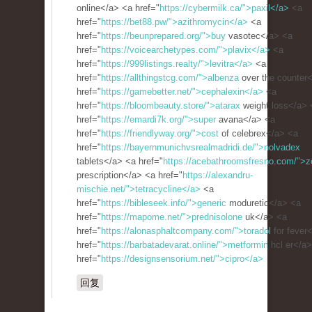
online</a> <a href="
https://cybermilk.ca/">paxil</a>
<a
href="
https://bet88.pw/">azithromycin</a>
<a
href="
https://beunprepared.org/">buy
vasotec</a> <a
href="
https://voicearchetypes.com/">plavix</a>
<a
href="
https://999listings.realty/">levitra</a>
<a
href="
https://allthingstcg.com/">albenza
over the counter
href="
https://gamebetter.net/">cephalexin</a>
<a
href="
https://bloombeauty.store/">atarax
weight loss</a> 
href="
https://emardi7k.org/">super
avana</a> <a
href="
https://friendlyway.org/">cost
of celebrex</a> <a
href="
https://bayernmunichvsrealmadridi.de/">nolvadex
tablets</a> <a href="
https://acebathroomsfresno.com/">zo
prescription</a> <a href="
https://alexandru-
mischie.net/">tetracycline</a>
<a
href="
https://bibleseek.info/">generic
moduretic</a> <a
href="
https://mapome.net/">prednisolone
uk</a> <a
href="
https://alonasphaltcompany.com/">toradol
for fever
href="
https://barbatadevarat.online/">metformin
hcl er</a
href="
https://designsensorium.net/">cipro</a>
回复