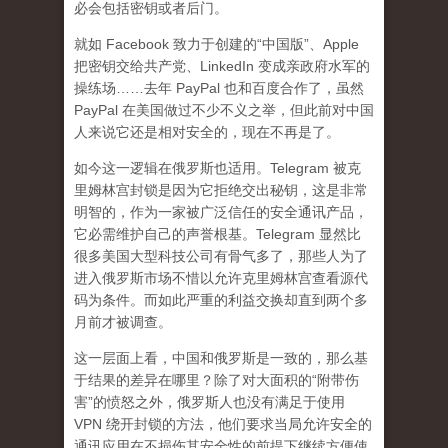
必会包括密钥或者后门。
就如 Facebook 致力于创建的“中国版”、Apple
把密钥交给共产党、LinkedIn 变成亲政府水军的
操练场……去年 PayPal 也和百度合作了，虽然
PayPal 在美国做过不少不义之举，但此前对中国
人来说它还是相对安全的，现在不再是了。
如今这一逻辑在俄罗斯也适用。Telegram 被克
里姆林宫封锁是因为它拒绝交出秘钥，这是非常
明智的，作为一家被广泛信任的安全通讯产品，
它必需维护自己的声誉根基。Telegram 显然比
很多美国大型科技公司有骨气多了，那些人为了
进入俄罗斯市场不惜以允许克里姆林宫查看源代
码为条件。而如此严重的利益交换却直到两个多
月前才被调查。
这一层面上看，中国和俄罗斯是一致的，那么基
于结果的差异在哪里？除了对大面积的“附带伤
害”的愤怒之外，俄罗斯人也没有满足于使用
VPN 绕开封锁的方法，他们要求当局允许安全的
通讯应用在不损伤其安全性的前提下继续方便使