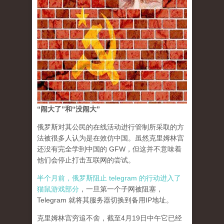
“闹大了”和“没闹大”
俄罗斯对其公民的在线活动进行管制所采取的方
法被很多人认为是在效仿中国。虽然克里姆林宫
还没有完全学到中国的 GFW，但这并不意味着
他们会停止打击互联网的尝试。
半个月前，俄罗斯阻止 telegram 的行动进入了
猫鼠游戏部分
，一旦第一个子网被阻塞，
Telegram 就将其服务器切换到备用IP地址。
克里姆林宫穷追不舍，截至4月19日中午它已经