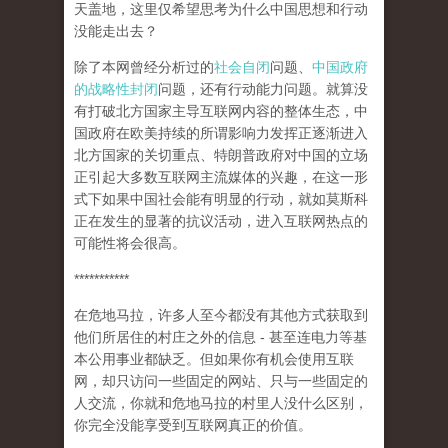
天盖地，这里仅希望思考为什么中国思想和行动
没能走出去？
除了本网曾经分析过的
社会自闭
问题、
中国政府
的战略性封闭
问题，还有行动能力问题。就算没
有打破北方国家主导互联网内容的整体生态，中
国政府在欧美持续的所谓影响力发挥正逐渐进入
北方国家的关切重点、特朗普政府对中国的立场
正引起大多数互联网主流媒体的兴趣，在这一形
式下如果中国社会能有明显的行动，就如莫斯科
正在发生的显著的抗议活动，进入互联网热点的
可能性将会很高。
***********
在危地马拉，许多人至今都没有其他方式获取到
他们所居住的村庄之外的信息 - 甚至连电力等基
本公用事业都缺乏。但如果你有机会使用互联
网，却只访问一些固定的网站、只与一些固定的
人交流，你就和危地马拉的村里人没什么区别，
你完全没能享受到互联网真正的价值。