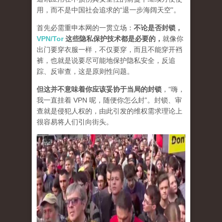
用，而不是中国社会追求的“退一步海阔天空”。
首先必需重申本网的一贯立场：
不论是否封锁，
VPN/Tor
这些隐私保护技术都是必要的，
就像你
出门要穿衣服一样，不仅要穿，而且不能穿开裆
裤，也就是说要尽可能地保护隐私安全，反追
踪、反审查，这是原则性问题。
但这并不意味着你应该妥协于当局的封锁
，“嗨，
我一直挂着 VPN 呢，随便你怎么封”。封锁、审
查就是侵犯人权的，由此引发的维权需求理论上
很容易将人们引向街头。