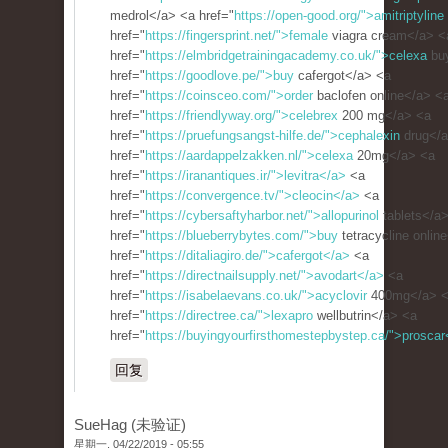
medrol</a> <a href="
https://open-good.org/">amitriptyline
href="
https://fingersprint.net/">female
viagra cream</a> <
href="
https://elmbridgetrainingacademy.co.uk/">celexa
bu
href="
https://goodlove.pe/">buy
cafergot</a> <a
href="
https://coinsceo.com/">order
baclofen online</a> <
href="
https://friendlyway.org/">celebrex
200 mg</a> <a
href="
https://pruefungsangst-hilfe.de/">cephalexin
drug</a
href="
https://aardappelzakken.nl/">celexa
20mg</a> <a
href="
https://iranantiques.ir/">levitra</a>
<a
href="
https://convergence.tv/">cleocin</a>
<a
href="
https://cybersaftyharbor.net/">allopurinol
tablets</a
href="
https://blueberrybytes.com/">buy
tetracycline onlin
href="
https://ditaliagiro.de/">cafergot</a>
<a
href="
https://directnailsupply.net/">avodart</a>
<a
href="
https://isabelaevans.co.uk/">acyclovir
400mg</a> 
href="
https://directree.ca/">lexapro
wellbutrin</a> <a
href="
https://buyingyourfirsthomestepbystep.ca/">proscar
回复
SueHag (未验证)
星期一, 04/22/2019 - 05:55