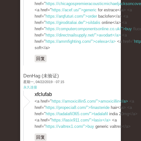
href="
https://chicagospremieracousticmichaeljacksoncove
<a href="
https://acef.us/">generic
for estrace</a> <a
href="
https://arqfuturi.com/">order
baclofen</a> <a
href="
https://giroditaliai.de/">sildalis
online</a> <a
href="
https://computercomponentsonline.co.uk/">buy
fluo
href="
https://directnailsupply.net/">avodart</a>
<a
href="
https://ammfighting.com/">celexa</a>
<a href="
htt
soft</a>
回复
DenHag (未验证)
星期一, 04/22/2019 - 07:15
永久连接
xfclufab
<a href="
https://amoxicillin5.com/">amoxicillin</a>
<a
href="
https://propecia8.com/">finasteride
hair</a> <a
href="
https://tadalafil365.com/">tadalafil
india 20mg</a>
<a href="
https://lasix911.com/">lasix</a>
<a
href="
https://valtrex1.com/">buy
generic valtrex</a>
回复