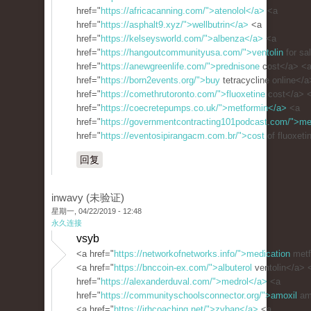
href="
https://africacanning.com/">atenolol</a>
<a
href="
https://asphalt9.xyz/">wellbutrin</a>
<a
href="
https://kelseysworld.com/">albenza</a>
<a
href="
https://hangoutcommunityusa.com/">ventolin
for sa
href="
https://anewgreenlife.com/">prednisone
cost</a> <
href="
https://born2events.org/">buy
tetracycline online</
href="
https://comethrutoronto.com/">fluoxetine
cost</a> 
href="
https://coecretepumps.co.uk/">metformin</a>
<a
href="
https://governmentcontracting101podcast.com/">me
href="
https://eventosipirangacm.com.br/">cost
of fluoxeti
回复
inwavy (未验证)
星期一, 04/22/2019 - 12:48
永久连接
vsyb
<a href="
https://networkofnetworks.info/">medication
metf
<a href="
https://bnccoin-ex.com/">albuterol
ventolin</a> 
href="
https://alexanderduval.com/">medrol</a>
<a
href="
https://communityschoolsconnector.org/">amoxil
amo
<a href="
https://jrhcoaching.net/">zyban</a>
<a