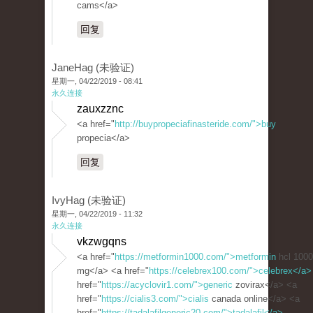
cams</a>
回复
JaneHag (未验证)
星期一, 04/22/2019 - 08:41
永久连接
zauxzznc
<a href="
http://buypropeciafinasteride.com/">buy
propecia</a>
回复
IvyHag (未验证)
星期一, 04/22/2019 - 11:32
永久连接
vkzwgqns
<a href="
https://metformin1000.com/">metformin
hcl 1000
mg</a> <a href="
https://celebrex100.com/">celebrex</a>
href="
https://acyclovir1.com/">generic
zovirax</a> <a
href="
https://cialis3.com/">cialis
canada online</a> <a
href="
https://tadalafilgeneric20.com/">tadalafil</a>