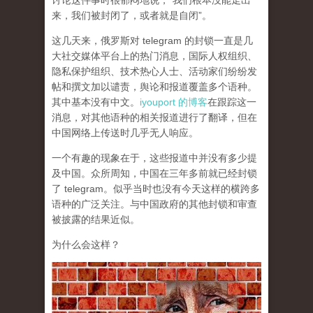
讨论这件事时很郁闷地说，“我们根本没能走出
来，我们被封闭了，或者就是自闭”。
这几天来，俄罗斯对 telegram 的封锁一直是几
大社交媒体平台上的热门消息，国际人权组织、
隐私保护组织、技术热心人士、活动家们纷纷发
帖和撰文加以谴责，舆论和报道覆盖多个语种。
其中基本没有中文。
iyouport 的博客
在跟踪这一
消息，对其他语种的相关报道进行了翻译，但在
中国网络上传送时几乎无人响应。
一个有趣的现象在于，这些报道中并没有多少提
及中国。众所周知，中国在三年多前就已经封锁
了 telegram。似乎当时也没有今天这样的横跨多
语种的广泛关注。与中国政府的其他封锁和审查
被披露的结果近似。
为什么会这样？