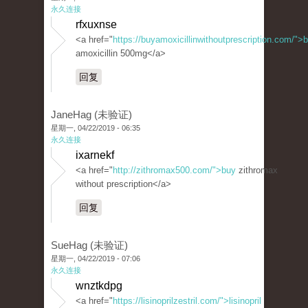
永久连接
rfxuxnse
<a href="
https://buyamoxicillinwithoutprescription.com/">
amoxicillin 500mg</a>
回复
JaneHag (未验证)
星期一, 04/22/2019 - 06:35
永久连接
ixarnekf
<a href="
http://zithromax500.com/">buy
zithromax
without prescription</a>
回复
SueHag (未验证)
星期一, 04/22/2019 - 07:06
永久连接
wnztkdpg
<a href="
https://lisinoprilzestril.com/">lisinopril