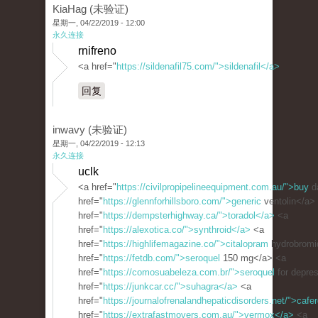
KiaHag (未验证)
星期一, 04/22/2019 - 12:00
永久连接
rnifreno
<a href="
https://sildenafil75.com/">sildenafil</a>
回复
inwavy (未验证)
星期一, 04/22/2019 - 12:13
永久连接
uclk
<a href="
https://civilpropipelineequipment.com.au/">buy
d
href="
https://glennforhillsboro.com/">generic
ventolin</a>
href="
https://dempsterhighway.ca/">toradol</a>
<a
href="
https://alexotica.co/">synthroid</a>
<a
href="
https://highlifemagazine.co/">citalopram
hydrobromi
href="
https://fetdb.com/">seroquel
150 mg</a> <a
href="
https://comosuabeleza.com.br/">seroquel
for depre
href="
https://junkcar.cc/">suhagra</a>
<a
href="
https://journalofrenalandhepaticdisorders.net/">cafe
href="
https://extrafastmovers.com.au/">vermox</a>
<a