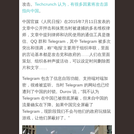
攻击。
Techcrunch 认为，有很多因素将攻击源
指向中国
。
中国官媒《人民日报》在2015年7月11日发表的
文章中公开抨击和抹黑当时被逮捕的多名维权律
师，文章中提到律师和访民使用的通信工具是微
信、QQ 群和 Telegram，其中 Telegram 被多次
突出和强调，称“‘电报’主要用于组织串联，里面
的言论基本都是攻击党和政府的……人们在里面
策划、组织各种声援活动，可以设定时间删除图
片和文字……
Telegram 包含了信息自毁功能、支持端对端加
密，很难被监听。当时 Telegram 的网站也已经
遭到了中国的封锁。Durov 说，“我不认为
Telegram 在中国已被彻底屏蔽，但来自中国的
流量确实在下降。如果中国完全屏蔽了
Telegram，现阶段我们不会与他们的政府玩猫鼠
游戏，让他们屏蔽好了。”