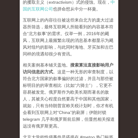
的攫取主义（extractivism）式的侵蚀。现在，
中
国的互联网公司
也拼命想从中分一杯羹。
互联网上的内容往往被这些来自北方的庞大过滤
器所筛选，最终互联网人所能看到的内容基本符
合“北方叙事”的需求。仅举一例，2016年的飓
风，互联网上最频繁出现的消息基本都显示为飓
风对纽约的影响，与此同时海地、牙买加和古巴
同样的境遇却很少有资讯。
相关案例基本铺天盖地。
搜索算法直接影响用户
访问信息的方式
。
这是一种无形的审查制度，以
符合北方国家的叙事偏好的过滤，并且与那些被
标明目的的审查相比（比如“六骑士”），它更不
容易被发觉。俄罗斯作为欧美长期而著名的敌
人，其被关心程度自然要高于中国和其他国家，
就如，只有当特朗普宣称关税计划时，你才有机
会看到互联网上对“China”的刷屏；伊朗封锁
telegram 几乎和俄罗斯前后脚，但显然相关报道
远没有俄罗斯更高。
北京大学的性侵事件是搭接在 #metoo 热门标签