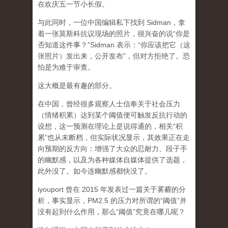
在欢庆五一节小长假。
与此同时，一位中国编辑私下找到 Sidman，拿
着一张莫斯科抗议现场的照片，很兴奋的说“你是
否知道这件事？”Sidman 表示：“你应该把它（这
张照片）发出来，公开发布”，但对方拒绝了。恐
怕是为难于审查。
这大概是最有趣的部分。
在中国，曾经很多观察人士信奉关于社会压力
（情绪积累）达到某个阈值便可触发反抗行动的
设想，这一预测在理论上是说得通的，相关“积
累”也从未断档，但实际状况显示，其效果正在走
向预期的反方向：增强了大众的忍耐力、段子手
的幽默感，以及为各种媒体自媒体提供了选题，
此外没了。如今连幽默感都快没了。
iyouport 曾在 2015 年发表过一篇关于雾霾的分
析，事实显示，PM2.5 的压力对所谓的“阈值”并
没有起到什么作用，那么“阈值”究竟在哪儿呢？