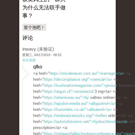
为什么无法联手做
事？
冒个泡吧！
评论
inwavy (未验证)
星期三, 04/17/2019 - 08:52
永久连接
qfko
<a href="
https://micdenaust.com.au/">kamagra</a>
<a
href="
https://dircompliance.org/">xenical</a>
<a
href="
https://kushnationmagazine.com/">prozac
fluoxetin
href="
https://argun.cl/">stromectol
3 mg</a> <a
href="
https://arteniveau.eu/">by
valtrex online</a> <a
href="
https://epsilon-media.eu/">allopurinol</a>
<a
href="
https://fusionlets.co.uk/">albuterol</a>
<a
href="
https://endurancesucks.org/">keflex
online</a> <a
href="
https://autistofuturism.net/">hydrochlorothiazide
with
prescription</a> <a
href="
https://midwestfalltechnologyconference.org/">purc