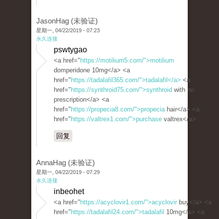
JasonHag (未验证)
星期一, 04/22/2019 - 07:23
永久连接
pswtygao
<a href="
https://motilium5.com/">motilium
domperidone 10mg</a> <a
href="
https://tadalafil365.com/">tadalafil</a>
<a
href="
https://synthroid75.com/">synthroid
with no
prescription</a> <a
href="
https://propecia8.com/">propecia
hair</a> <a
href="
https://valtrex1.com/">purchase
valtrex</a>
回复
AnnaHag (未验证)
星期一, 04/22/2019 - 07:29
永久连接
inbeohet
<a href="
https://acyclovir1.com/">acyclovir
buy</a> <a
href="
https://tadalafil24.com/">tadalafil
10mg</a> <a