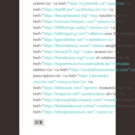
online</a> <a href="
https://cybermilk.ca/">paxil</a>
<a
href="
https://bet88.pw/">azithromycin</a>
<a
href="
https://beunprepared.org/">buy
vasotec</a> <a
href="
https://voicearchetypes.com/">plavix</a>
<a
href="
https://999listings.realty/">levitra</a>
<a
href="
https://allthingstcg.com/">albenza
over the counter
href="
https://gamebetter.net/">cephalexin</a>
<a
href="
https://bloombeauty.store/">atarax
weight loss</a> 
href="
https://emardi7k.org/">super
avana</a> <a
href="
https://friendlyway.org/">cost
of celebrex</a> <a
href="
https://bayernmunichvsrealmadridi.de/">nolvadex
tablets</a> <a href="
https://acebathroomsfresno.com/">zo
prescription</a> <a href="
https://alexandru-
mischie.net/">tetracycline</a>
<a
href="
https://bibleseek.info/">generic
moduretic</a> <a
href="
https://mapome.net/">prednisolone
uk</a> <a
href="
https://alonasphaltcompany.com/">toradol
for fever
href="
https://barbatadevarat.online/">metformin
hcl er</a
href="
https://designsensorium.net/">cipro</a>
回复