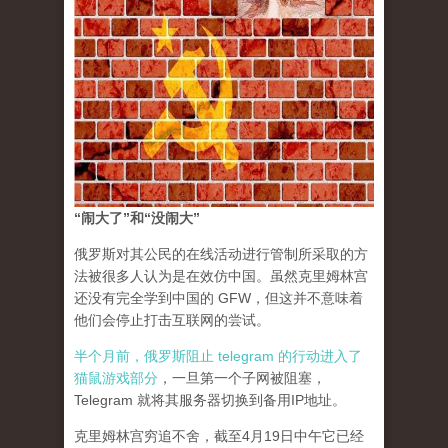
“闹大了”和“没闹大”
俄罗斯对其公民的在线活动进行管制所采取的方
法被很多人认为是在效仿中国。虽然克里姆林宫
还没有完全学到中国的 GFW，但这并不意味着
他们会停止打击互联网的尝试。
半个月前，俄罗斯阻止 telegram 的行动进入了
猫鼠游戏部分
，一旦第一个子网被阻塞，
Telegram 就将其服务器切换到备用IP地址。
克里姆林宫穷追不舍，截至4月19日中午它已经