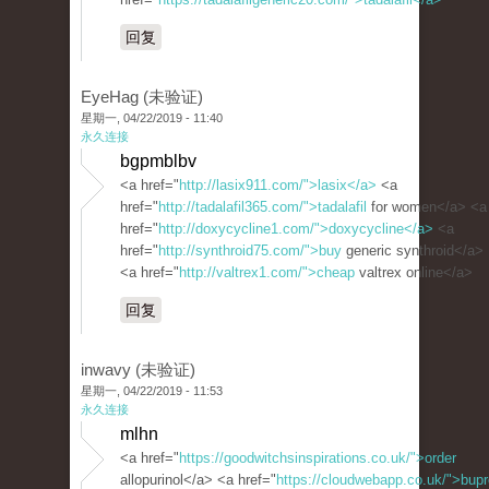
回复
EyeHag (未验证)
星期一, 04/22/2019 - 11:40
永久连接
bgpmblbv
<a href="
http://lasix911.com/">lasix</a>
<a
href="
http://tadalafil365.com/">tadalafil
for women</a> <a
href="
http://doxycycline1.com/">doxycycline</a>
<a
href="
http://synthroid75.com/">buy
generic synthroid</a>
<a href="
http://valtrex1.com/">cheap
valtrex online</a>
回复
inwavy (未验证)
星期一, 04/22/2019 - 11:53
永久连接
mlhn
<a href="
https://goodwitchsinspirations.co.uk/">order
allopurinol</a> <a href="
https://cloudwebapp.co.uk/">bupr