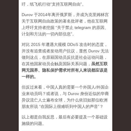
吁，纸飞机行动“支持互联网自由”。
Durov 于2014年离开俄罗斯，并成为克里姆林宫
关于互联网自由政策的著名批评者，他在互联网
上呼吁支持者挖掘 “关于禁止 telegram 的原因、
计划和方法的一切内部信息”。
对比 2015 年遭遇大规模 DDoS 攻击时的态度，
并没有追查或者发动用户抗议，显然 Durov 无法
做到这点，在原籍国动员反抗是社会运动问题，
在其他国家动员会触及国际关系问题，
虽然互联
网无国界、隐私保护需求对所有人来说都应该是
一样的。
但反过来看，中国人真的需要一个外国人/外国企
业来动员吗？或者说，与 Durov 身份近似的华裔
异议流亡人士遍布全球，为什么依旧如那位欧洲
朋友所说 “在国际上很难听到中国人的声音”？
以上都是自我反思，最后有必要提及一个基础设
施级的问题。