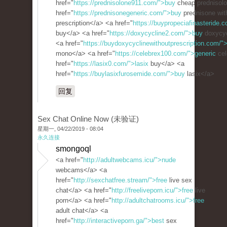
href="
https://prednisolone911.com/">buy
cheap prednisol
href="
https://prednisonegeneric.com/">buy
prednisone wit
prescription</a> <a href="
https://buypropeciafinasteride.c
buy</a> <a href="
https://doxycycline2.com/">buy
doxycyc
<a href="
https://buydoxycyclinewithoutprescription.com/"
mono</a> <a href="
https://celebrex100.com/">generic
cel
href="
https://lasix0.com/">lasix
buy</a> <a
href="
https://buylasixfurosemide.com/">buy
lasix</a>
回复
Sex Chat Online Now (未验证)
星期一, 04/22/2019 - 08:04
永久连接
smongoql
<a href="
http://adultwebcams.icu/">nude
webcams</a> <a
href="
http://sexchatfree.stream/">free
live sex
chat</a> <a href="
http://freeliveporn.icu/">free
live
porn</a> <a href="
http://adultchatrooms.icu/">free
adult chat</a> <a
href="
http://interactiveporn.ga/">best
sex