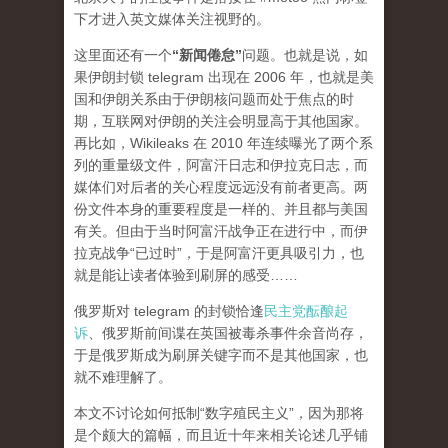
下才进入英文媒体关注视野的。
这里面还有一个
“新闻倦怠”
问题。也就是说，如
果伊朗封锁 telegram 出现在 2006 年，也就是美
国和伊朗关系由于伊朗核问题而处于焦点的时
期，互联网对伊朗的关注会明显高于其他国家。
再比如，Wikileaks 在 2010 年连续曝光了两个系
列的重量级文件，阿富汗日志和伊拉克日志，而
媒体们对后者的关心程度
远远
没有前者更高。两
份文件本身的重要程度是一样的、并且都与美国
有关。但由于当时阿富汗战争正在进行中，而伊
拉克战争“已过时”，于是阿富汗更具吸引力，也
就是能让读者体验到刷屏的感受……
俄罗斯对 telegram 的封锁恰逢
民主党酝酿起
诉
、俄罗斯前间谍在英国被毒杀事件余音尚存，
于是俄罗斯成为刷屏关键字而不是其他国家，也
就不难理解了。
本文不讨论如何抵制“数字殖民主义”，因为那将
是个颇大的篇幅，而且近十年来相关论述几乎铺