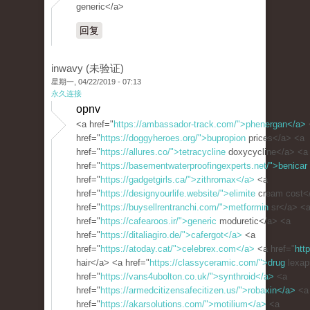
generic</a>
回复
inwavy (未验证)
星期一, 04/22/2019 - 07:13
永久连接
opnv
<a href="
https://ambassador-track.com/">phenergan</a>
href="
https://doggyheroes.org/">bupropion
prices</a> <a
href="
https://allures.co/">tetracycline
doxycycline</a> <a
href="
https://basementwaterproofingexperts.net/">benicar
href="
https://gadgetgirls.ca/">zithromax</a>
<a
href="
https://designyourlife.website/">elimite
cream cost<
href="
https://buysellrentranchi.com/">metformin
sr</a> <
href="
https://cafearoos.ir/">generic
moduretic</a> <a
href="
https://ditaliagiro.de/">cafergot</a>
<a
href="
https://atoday.cat/">celebrex.com</a>
<a href="
htt
hair</a> <a href="
https://classyceramic.com/">drug
lexap
href="
https://vans4ubolton.co.uk/">synthroid</a>
<a
href="
https://armedcitizensafecitizen.us/">robaxin</a>
<a
href="
https://akarsolutions.com/">motilium</a>
<a