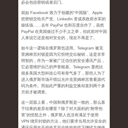
必会包括密钥或者后门。
就如 Facebook 致力于创建的“中国版”、Apple
把密钥交给共产党、LinkedIn 变成亲政府水军的
操练场……去年 PayPal 也和百度合作了，虽然
PayPal 在美国做过不少不义之举，但此前对中国
人来说它还是相对安全的，现在不再是了。
如今这一逻辑在俄罗斯也适用。Telegram 被克
里姆林宫封锁是因为它拒绝交出秘钥，这是非常
明智的，作为一家被广泛信任的安全通讯产品，
它必需维护自己的声誉根基。Telegram 显然比
很多美国大型科技公司有骨气多了，那些人为了
进入俄罗斯市场不惜以允许克里姆林宫查看源代
码为条件。而如此严重的利益交换却直到两个多
月前才被调查。
这一层面上看，中国和俄罗斯是一致的，那么基
于结果的差异在哪里？除了对大面积的“附带伤
害”的愤怒之外，俄罗斯人也没有满足于使用
VPN 绕开封锁的方法，他们要求当局允许安全的
通讯应用在不损伤其安全性的前提下继续方便使