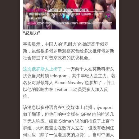
“忍耐力”
事实显示，中国人的“忍耐力”的确远高于俄罗
斯，虽然很多俄罗斯观察家曾经多次批评俄罗斯
社会错过了对普京政权的抗议机会。
这次俄罗斯人上街了
，一万两千人在莫斯科街头
抗议当局封锁 telegram，其中年轻人是主力。著
名反对派领导人 Alexei Navalny 也参加了，并且
以他的影响力在 Twitter 上动员更多人加入反
抗。
该消息以多种语言在社交媒体上传播，iyouport
做了翻译，但他们的中文版在 GFW 内的推送几
乎无人响应。编辑 Sidman 说他们推送了上百个
群组，大约覆盖面在数万人左右，但没有收到任
何回应（除了一位老朋友的点赞）。当时中国人