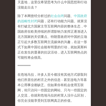
天盖地，这里仅希望思考为什么中国思想和行动
没能走出去？
除了本网曾经分析过的
社会自闭
问题、
中国政府
的战略性封闭
问题，还有行动能力问题。就算没
有打破北方国家主导互联网内容的整体生态，中
国政府在欧美持续的所谓影响力发挥正逐渐进入
北方国家的关切重点、特朗普政府对中国的立场
正引起大多数互联网主流媒体的兴趣，在这一形
式下如果中国社会能有明显的行动，就如莫斯科
正在发生的显著的抗议活动，进入互联网热点的
可能性将会很高。
***********
在危地马拉，许多人至今都没有其他方式获取到
他们所居住的村庄之外的信息 - 甚至连电力等基
本公用事业都缺乏。但如果你有机会使用互联
网，却只访问一些固定的网站、只与一些固定的
人交流，你就和危地马拉的村里人没什么区别，
你完全没能享受到互联网真正的价值。