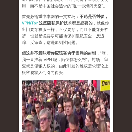
用，而不是中国社会追求的“退一步海阔天空”。
首先必需重申本网的一贯立场：
不论是否封锁，
VPN/Tor
这些隐私保护技术都是必要的，
就像你
出门要穿衣服一样，不仅要穿，而且不能穿开裆
裤，也就是说要尽可能地保护隐私安全，反追
踪、反审查，这是原则性问题。
但这并不意味着你应该妥协于当局的封锁
，“嗨，
我一直挂着 VPN 呢，随便你怎么封”。封锁、审
查就是侵犯人权的，由此引发的维权需求理论上
很容易将人们引向街头。