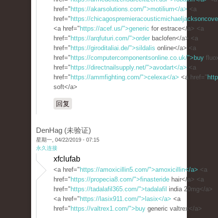
href="
https://akarsolutions.com/">motilium</a>
<a
href="
https://chicagospremieracousticmichaeljacksoncove
<a href="
https://acef.us/">generic
for estrace</a> <a
href="
https://arqfuturi.com/">order
baclofen</a> <a
href="
https://giroditaliai.de/">sildalis
online</a> <a
href="
https://computercomponentsonline.co.uk/">buy
fluo
href="
https://directnailsupply.net/">avodart</a>
<a
href="
https://ammfighting.com/">celexa</a>
<a href="
htt
soft</a>
回复
DenHag (未验证)
星期一, 04/22/2019 - 07:15
永久连接
xfclufab
<a href="
https://amoxicillin5.com/">amoxicillin</a>
<a
href="
https://propecia8.com/">finasteride
hair</a> <a
href="
https://tadalafil365.com/">tadalafil
india 20mg</a>
<a href="
https://lasix911.com/">lasix</a>
<a
href="
https://valtrex1.com/">buy
generic valtrex</a>