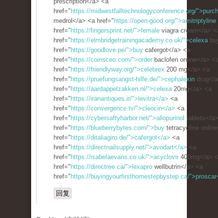
prescription</a> <a
href="
https://midwestfalltechnologyconference.org/">purc
medrol</a> <a href="
https://open-good.org/">amitriptyline
href="
https://fingersprint.net/">female
viagra cream</a> <
href="
https://elmbridgetrainingacademy.co.uk/">celexa
bu
href="
https://goodlove.pe/">buy
cafergot</a> <a
href="
https://coinsceo.com/">order
baclofen online</a> <
href="
https://friendlyway.org/">celebrex
200 mg</a> <a
href="
https://pruefungsangst-hilfe.de/">cephalexin
drug</a
href="
https://aardappelzakken.nl/">celexa
20mg</a> <a
href="
https://iranantiques.ir/">levitra</a>
<a
href="
https://convergence.tv/">cleocin</a>
<a
href="
https://cybersaftyharbor.net/">allopurinol
tablets</a
href="
https://blueberrybytes.com/">buy
tetracycline onlin
href="
https://ditaliagiro.de/">cafergot</a>
<a
href="
https://directnailsupply.net/">avodart</a>
<a
href="
https://isabelaevans.co.uk/">acyclovir
400mg</a> 
href="
https://directree.ca/">lexapro
wellbutrin</a> <a
href="
https://buyingyourfirsthomestepbystep.ca/">proscar
回复