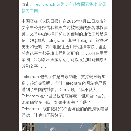
攻击。
Techcrunch 认为，有很多因素将攻击源
指向中国
。
中国官媒《人民日报》在2015年7月11日发表的
文章中公开抨击和抹黑当时被逮捕的多名维权律
师，文章中提到律师和访民使用的通信工具是微
信、QQ 群和 Telegram，其中 Telegram 被多次
突出和强调，称“‘电报’主要用于组织串联，里面
的言论基本都是攻击党和政府的……人们在里面
策划、组织各种声援活动，可以设定时间删除图
片和文字……
Telegram 包含了信息自毁功能、支持端对端加
密，很难被监听。当时 Telegram 的网站也已经
遭到了中国的封锁。Durov 说，“我不认为
Telegram 在中国已被彻底屏蔽，但来自中国的
流量确实在下降。如果中国完全屏蔽了
Telegram，现阶段我们不会与他们的政府玩猫鼠
游戏，让他们屏蔽好了。”