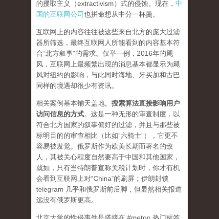
的攫取主义（extractivism）式的侵蚀。现在，
中
国的互联网公司
也拼命想从中分一杯羹。
互联网上的内容往往被这些来自北方的庞大过滤
器所筛选，最终互联网人所能看到的内容基本符
合“北方叙事”的需求。仅举一例，2016年的飓
风，互联网上最频繁出现的消息基本都显示为飓
风对纽约的影响，与此同时海地、牙买加和古巴
同样的境遇却很少有资讯。
相关案例基本铺天盖地。
搜索算法直接影响用户
访问信息的方式
。
这是一种无形的审查制度，以
符合北方国家的叙事偏好的过滤，并且与那些被
标明目的的审查相比（比如“六骑士”），它更不
容易被发觉。俄罗斯作为欧美长期而著名的敌
人，其被关心程度自然要高于中国和其他国家，
就如，只有当特朗普宣称关税计划时，你才有机
会看到互联网上对“China”的刷屏；伊朗封锁
telegram 几乎和俄罗斯前后脚，但显然相关报道
远没有俄罗斯更高。
北京大学的性侵事件是搭接在 #metoo 热门标签