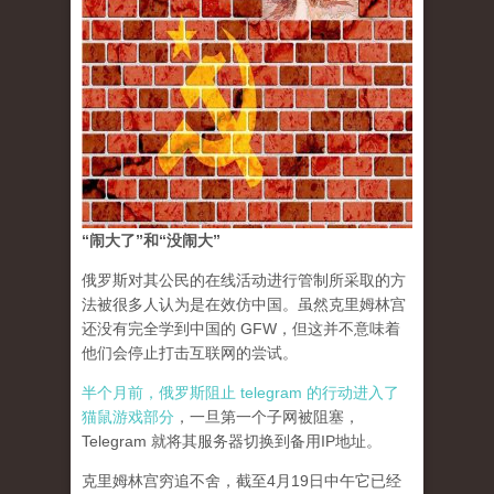
“闹大了”和“没闹大”
俄罗斯对其公民的在线活动进行管制所采取的方
法被很多人认为是在效仿中国。虽然克里姆林宫
还没有完全学到中国的 GFW，但这并不意味着
他们会停止打击互联网的尝试。
半个月前，俄罗斯阻止 telegram 的行动进入了
猫鼠游戏部分
，一旦第一个子网被阻塞，
Telegram 就将其服务器切换到备用IP地址。
克里姆林宫穷追不舍，截至4月19日中午它已经