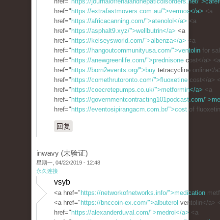
href="
https://journalofrenalandhepaticdisorders.net/">cafe
href="
https://extrafastmovers.com.au/">vermox</a>
<a
href="
https://africacanning.com/">atenolol</a>
<a
href="
https://asphalt9.xyz/">wellbutrin</a>
<a
href="
https://kelseysworld.com/">albenza</a>
<a
href="
https://hangoutcommunityusa.com/">ventolin
for sa
href="
https://anewgreenlife.com/">prednisone
cost</a> <
href="
https://born2events.org/">buy
tetracycline online</
href="
https://comethrutoronto.com/">fluoxetine
cost</a> 
href="
https://coecretepumps.co.uk/">metformin</a>
<a
href="
https://governmentcontracting101podcast.com/">me
href="
https://eventosipirangacm.com.br/">cost
of fluoxeti
回复
inwavy (未验证)
星期一, 04/22/2019 - 12:48
永久连接
vsyb
<a href="
https://networkofnetworks.info/">medication
metf
<a href="
https://bnccoin-ex.com/">albuterol
ventolin</a> 
href="
https://alexanderduval.com/">medrol</a>
<a