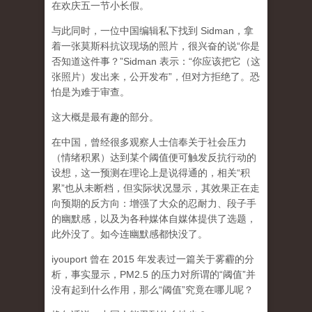
在欢庆五一节小长假。
与此同时，一位中国编辑私下找到 Sidman，拿
着一张莫斯科抗议现场的照片，很兴奋的说“你是
否知道这件事？”Sidman 表示：“你应该把它（这
张照片）发出来，公开发布”，但对方拒绝了。恐
怕是为难于审查。
这大概是最有趣的部分。
在中国，曾经很多观察人士信奉关于社会压力
（情绪积累）达到某个阈值便可触发反抗行动的
设想，这一预测在理论上是说得通的，相关“积
累”也从未断档，但实际状况显示，其效果正在走
向预期的反方向：增强了大众的忍耐力、段子手
的幽默感，以及为各种媒体自媒体提供了选题，
此外没了。如今连幽默感都快没了。
iyouport 曾在 2015 年发表过一篇关于雾霾的分
析，事实显示，PM2.5 的压力对所谓的“阈值”并
没有起到什么作用，那么“阈值”究竟在哪儿呢？