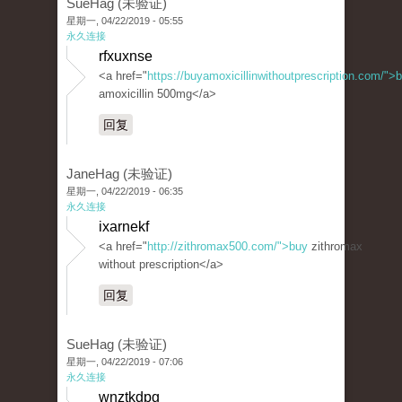
SueHag (未验证)
星期一, 04/22/2019 - 05:55
永久连接
rfxuxnse
<a href="
https://buyamoxicillinwithoutprescription.com/">
amoxicillin 500mg</a>
回复
JaneHag (未验证)
星期一, 04/22/2019 - 06:35
永久连接
ixarnekf
<a href="
http://zithromax500.com/">buy
zithromax
without prescription</a>
回复
SueHag (未验证)
星期一, 04/22/2019 - 07:06
永久连接
wnztkdpg