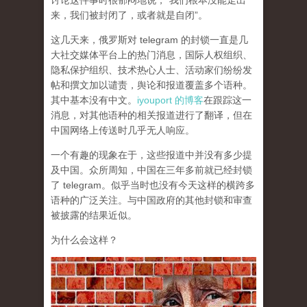
讨论这件事时很郁闷地说，“我们根本没能走出
来，我们被封闭了，或者就是自闭”。
这几天来，俄罗斯对 telegram 的封锁一直是几
大社交媒体平台上的热门消息，国际人权组织、
隐私保护组织、技术热心人士、活动家们纷纷发
帖和撰文加以谴责，舆论和报道覆盖多个语种。
其中基本没有中文。
iyouport 的博客
在跟踪这一
消息，对其他语种的相关报道进行了翻译，但在
中国网络上传送时几乎无人响应。
一个有趣的现象在于，这些报道中并没有多少提
及中国。众所周知，中国在三年多前就已经封锁
了 telegram。似乎当时也没有今天这样的横跨多
语种的广泛关注。与中国政府的其他封锁和审查
被披露的结果近似。
为什么会这样？