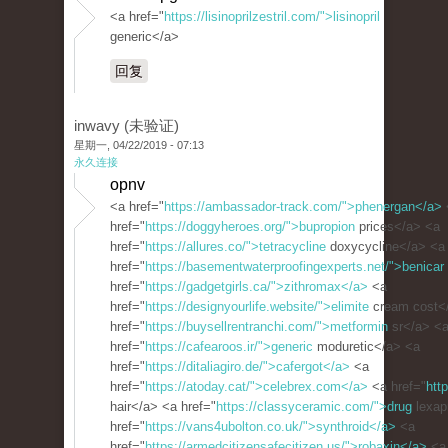
<a href="
https://lisinoprilzestril.com/">lisinopril
generic</a>
回复
inwavy (未验证)
星期一, 04/22/2019 - 07:13
永久连接
opnv
<a href="
https://ambassador-track.com/">phenergan</a>
href="
https://doggyheroes.org/">bupropion
prices</a> <a
href="
https://allures.co/">tetracycline
doxycycline</a> <a
href="
https://basementwaterproofingexperts.net/">benicar
href="
https://gadgetgirls.ca/">zithromax</a>
<a
href="
https://designyourlife.website/">elimite
cream cost<
href="
https://buysellrentranchi.com/">metformin
sr</a> <
href="
https://cafearoos.ir/">generic
moduretic</a> <a
href="
https://ditaliagiro.de/">cafergot</a>
<a
href="
https://atoday.cat/">celebrex.com</a>
<a href="
htt
hair</a> <a href="
https://classyceramic.com/">drug
lexap
href="
https://vans4ubolton.co.uk/">synthroid</a>
<a
href="
https://armedcitizensafecitizen.us/">robaxin</a>
<a