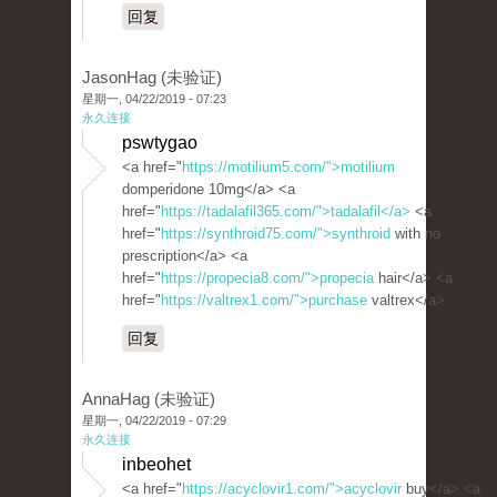
回复
JasonHag (未验证)
星期一, 04/22/2019 - 07:23
永久连接
pswtygao
<a href="
https://motilium5.com/">motilium
domperidone 10mg</a> <a
href="
https://tadalafil365.com/">tadalafil</a>
<a
href="
https://synthroid75.com/">synthroid
with no
prescription</a> <a
href="
https://propecia8.com/">propecia
hair</a> <a
href="
https://valtrex1.com/">purchase
valtrex</a>
回复
AnnaHag (未验证)
星期一, 04/22/2019 - 07:29
永久连接
inbeohet
<a href="
https://acyclovir1.com/">acyclovir
buy</a> <a