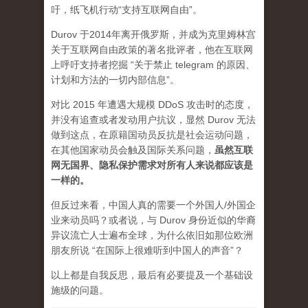
吁，纸飞机行动“支持互联网自由”。
Durov 于2014年离开俄罗斯，并成为克里姆林宫
关于互联网自由政策的著名批评者，他在互联网
上呼吁支持者挖掘 “关于禁止 telegram 的原因、
计划和方法的一切内部信息”。
对比 2015 年遭遇大规模 DDoS 攻击时的态度，
并没有追查或者发动用户抗议，显然 Durov 无法
做到这点，在原籍国动员反抗是社会运动问题，
在其他国家动员会触及国际关系问题，
虽然互联
网无国界、隐私保护需求对所有人来说都应该是
一样的。
但反过来看，中国人真的需要一个外国人/外国企
业来动员吗？或者说，与 Durov 身份近似的华裔
异议流亡人士遍布全球，为什么依旧如那位欧洲
朋友所说 “在国际上很难听到中国人的声音”？
以上都是自我反思，最后有必要提及一个基础设
施级的问题。