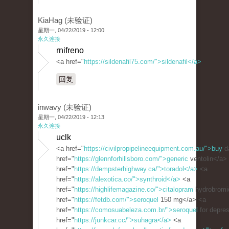
KiaHag (未验证)
星期一, 04/22/2019 - 12:00
永久连接
rnifreno
<a href="
https://sildenafil75.com/">sildenafil</a>
回复
inwavy (未验证)
星期一, 04/22/2019 - 12:13
永久连接
uclk
<a href="
https://civilpropipelineequipment.com.au/">buy
d
href="
https://glennforhillsboro.com/">generic
ventolin</a>
href="
https://dempsterhighway.ca/">toradol</a>
<a
href="
https://alexotica.co/">synthroid</a>
<a
href="
https://highlifemagazine.co/">citalopram
hydrobromi
href="
https://fetdb.com/">seroquel
150 mg</a> <a
href="
https://comosuabeleza.com.br/">seroquel
for depre
href="
https://junkcar.cc/">suhagra</a>
<a