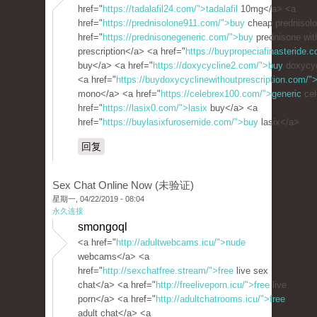
href="
https://tadalafil24.com/">tadalafil
10mg</a> <a
href="
https://prednisolone911.com/">buy
cheap prednisol
href="
https://prednisonegeneric.com/">buy
prednisone wit
prescription</a> <a href="
https://buypropeciafinasteride.c
buy</a> <a href="
https://doxycycline2.com/">buy
doxycyc
<a href="
https://buydoxycyclinewithoutprescription.com/"
mono</a> <a href="
https://celebrex100.com/">generic
cel
href="
https://lasix0.com/">lasix
buy</a> <a
href="
https://buylasixfurosemide.com/">buy
lasix</a>
回复
Sex Chat Online Now (未验证)
星期一, 04/22/2019 - 08:04
永久连接
smongoql
<a href="
http://adultwebcams.icu/">nude
webcams</a> <a
href="
http://sexchatfree.stream/">free
live sex
chat</a> <a href="
http://freeliveporn.icu/">free
live
porn</a> <a href="
http://adultchatrooms.icu/">free
adult chat</a> <a