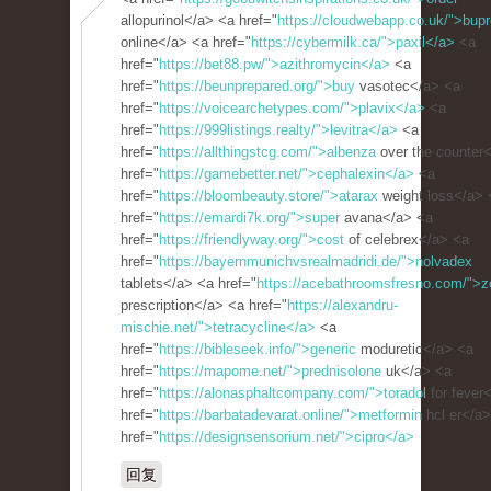
allopurinol</a> <a href="
https://cloudwebapp.co.uk/">bupr
online</a> <a href="
https://cybermilk.ca/">paxil</a>
<a
href="
https://bet88.pw/">azithromycin</a>
<a
href="
https://beunprepared.org/">buy
vasotec</a> <a
href="
https://voicearchetypes.com/">plavix</a>
<a
href="
https://999listings.realty/">levitra</a>
<a
href="
https://allthingstcg.com/">albenza
over the counter
href="
https://gamebetter.net/">cephalexin</a>
<a
href="
https://bloombeauty.store/">atarax
weight loss</a> 
href="
https://emardi7k.org/">super
avana</a> <a
href="
https://friendlyway.org/">cost
of celebrex</a> <a
href="
https://bayernmunichvsrealmadridi.de/">nolvadex
tablets</a> <a href="
https://acebathroomsfresno.com/">zo
prescription</a> <a href="
https://alexandru-
mischie.net/">tetracycline</a>
<a
href="
https://bibleseek.info/">generic
moduretic</a> <a
href="
https://mapome.net/">prednisolone
uk</a> <a
href="
https://alonasphaltcompany.com/">toradol
for fever
href="
https://barbatadevarat.online/">metformin
hcl er</a
href="
https://designsensorium.net/">cipro</a>
回复