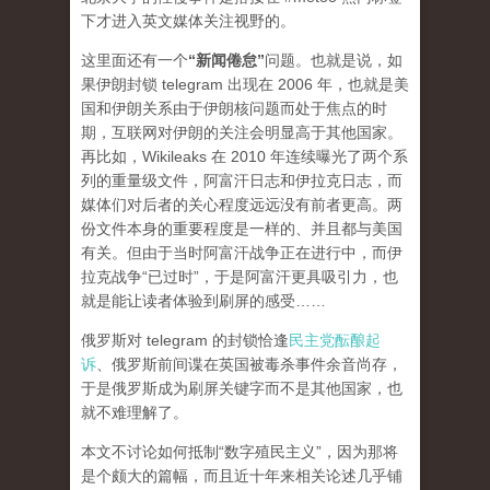
下才进入英文媒体关注视野的。
这里面还有一个
“新闻倦怠”
问题。也就是说，如
果伊朗封锁 telegram 出现在 2006 年，也就是美
国和伊朗关系由于伊朗核问题而处于焦点的时
期，互联网对伊朗的关注会明显高于其他国家。
再比如，Wikileaks 在 2010 年连续曝光了两个系
列的重量级文件，阿富汗日志和伊拉克日志，而
媒体们对后者的关心程度
远远
没有前者更高。两
份文件本身的重要程度是一样的、并且都与美国
有关。但由于当时阿富汗战争正在进行中，而伊
拉克战争“已过时”，于是阿富汗更具吸引力，也
就是能让读者体验到刷屏的感受……
俄罗斯对 telegram 的封锁恰逢
民主党酝酿起
诉
、俄罗斯前间谍在英国被毒杀事件余音尚存，
于是俄罗斯成为刷屏关键字而不是其他国家，也
就不难理解了。
本文不讨论如何抵制“数字殖民主义”，因为那将
是个颇大的篇幅，而且近十年来相关论述几乎铺