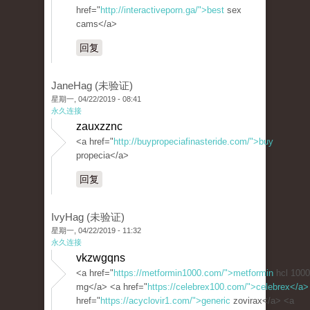
href="
http://interactiveporn.ga/">best
sex
cams</a>
回复
JaneHag (未验证)
星期一, 04/22/2019 - 08:41
永久连接
zauxzznc
<a href="
http://buypropeciafinasteride.com/">buy
propecia</a>
回复
IvyHag (未验证)
星期一, 04/22/2019 - 11:32
永久连接
vkzwgqns
<a href="
https://metformin1000.com/">metformin
hcl 1000
mg</a> <a href="
https://celebrex100.com/">celebrex</a>
href="
https://acyclovir1.com/">generic
zovirax</a> <a