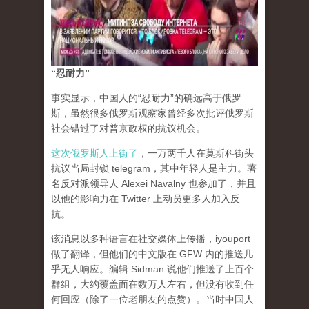
“忍耐力”
事实显示，中国人的“忍耐力”的确远高于俄罗
斯，虽然很多俄罗斯观察家曾经多次批评俄罗斯
社会错过了对普京政权的抗议机会。
这次俄罗斯人上街了
，一万两千人在莫斯科街头
抗议当局封锁 telegram，其中年轻人是主力。著
名反对派领导人 Alexei Navalny 也参加了，并且
以他的影响力在 Twitter 上动员更多人加入反
抗。
该消息以多种语言在社交媒体上传播，iyouport
做了翻译，但他们的中文版在 GFW 内的推送几
乎无人响应。编辑 Sidman 说他们推送了上百个
群组，大约覆盖面在数万人左右，但没有收到任
何回应（除了一位老朋友的点赞）。当时中国人