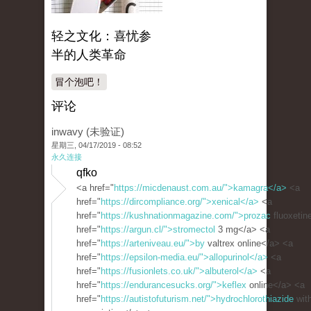
轻之文化：喜忧参
半的人类革命
冒个泡吧！
评论
inwavy (未验证)
星期三, 04/17/2019 - 08:52
永久连接
qfko
<a href="
https://micdenaust.com.au/">kamagra</a>
<a
href="
https://dircompliance.org/">xenical</a>
<a
href="
https://kushnationmagazine.com/">prozac
fluoxetin
href="
https://argun.cl/">stromectol
3 mg</a> <a
href="
https://arteniveau.eu/">by
valtrex online</a> <a
href="
https://epsilon-media.eu/">allopurinol</a>
<a
href="
https://fusionlets.co.uk/">albuterol</a>
<a
href="
https://endurancesucks.org/">keflex
online</a> <a
href="
https://autistofuturism.net/">hydrochlorothiazide
with