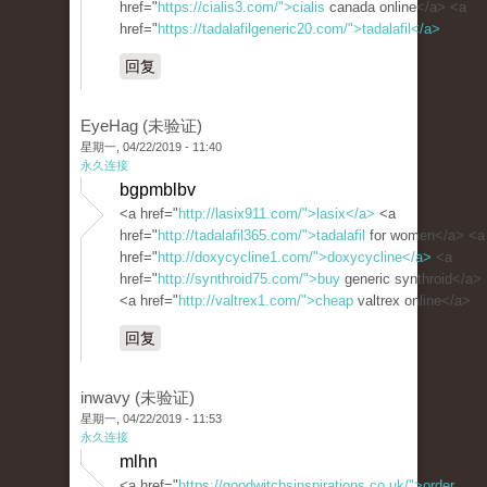
href="
https://cialis3.com/">cialis
canada online</a> <a
href="
https://tadalafilgeneric20.com/">tadalafil</a>
回复
EyeHag (未验证)
星期一, 04/22/2019 - 11:40
永久连接
bgpmblbv
<a href="
http://lasix911.com/">lasix</a>
<a
href="
http://tadalafil365.com/">tadalafil
for women</a> <a
href="
http://doxycycline1.com/">doxycycline</a>
<a
href="
http://synthroid75.com/">buy
generic synthroid</a>
<a href="
http://valtrex1.com/">cheap
valtrex online</a>
回复
inwavy (未验证)
星期一, 04/22/2019 - 11:53
永久连接
mlhn
<a href="
https://goodwitchsinspirations.co.uk/">order