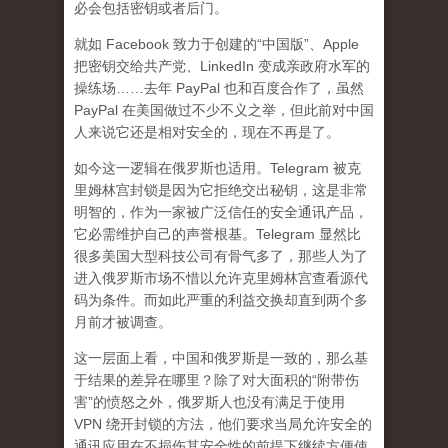
必会包括密钥或者后门。
就如 Facebook 致力于创建的“中国版”、Apple
把密钥交给共产党、LinkedIn 变成亲政府水军的
操练场……去年 PayPal 也和百度合作了，虽然
PayPal 在美国做过不少不义之举，但此前对中国
人来说它还是相对安全的，现在不再是了。
如今这一逻辑在俄罗斯也适用。Telegram 被克
里姆林宫封锁是因为它拒绝交出秘钥，这是非常
明智的，作为一家被广泛信任的安全通讯产品，
它必需维护自己的声誉根基。Telegram 显然比
很多美国大型科技公司有骨气多了，那些人为了
进入俄罗斯市场不惜以允许克里姆林宫查看源代
码为条件。而如此严重的利益交换却直到两个多
月前才被调查。
这一层面上看，中国和俄罗斯是一致的，那么基
于结果的差异在哪里？除了对大面积的“附带伤
害”的愤怒之外，俄罗斯人也没有满足于使用
VPN 绕开封锁的方法，他们要求当局允许安全的
通讯应用在不损伤其安全性的前提下继续方便使