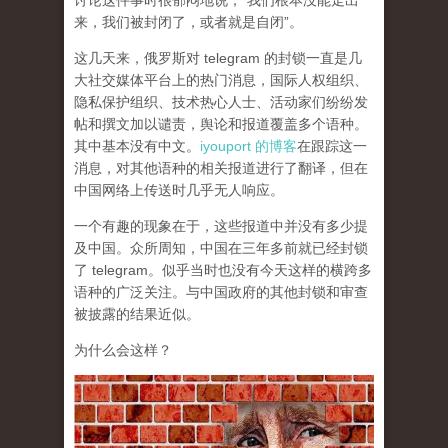
讨论这件事时很郁闷地说，“我们根本没能走出
来，我们被封闭了，或者就是自闭”。
这几天来，俄罗斯对 telegram 的封锁一直是几
大社交媒体平台上的热门消息，国际人权组织、
隐私保护组织、技术热心人士、活动家们纷纷发
帖和撰文加以谴责，舆论和报道覆盖多个语种。
其中基本没有中文。
iyouport 的博客
在跟踪这一
消息，对其他语种的相关报道进行了翻译，但在
中国网络上传送时几乎无人响应。
一个有趣的现象在于，这些报道中并没有多少提
及中国。众所周知，中国在三年多前就已经封锁
了 telegram。似乎当时也没有今天这样的横跨多
语种的广泛关注。与中国政府的其他封锁和审查
被披露的结果近似。
为什么会这样？