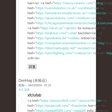
hair</a> <a href="
https://classyceramic.com/">drug
lexap
href="
https://vans4ubolton.co.uk/">synthroid</a>
<a
href="
https://armedcitizensafecitizen.us/">robaxin</a>
<a
href="
https://akarsolutions.com/">motilium</a>
<a
href="
https://chicagospremieracousticmichaeljacksoncove
<a href="
https://acef.us/">generic
for estrace</a> <a
href="
https://arqfuturi.com/">order
baclofen</a> <a
href="
https://giroditaliai.de/">sildalis
online</a> <a
href="
https://computercomponentsonline.co.uk/">buy
fluo
href="
https://directnailsupply.net/">avodart</a>
<a
href="
https://ammfighting.com/">celexa</a>
<a href="
htt
soft</a>
回复
DenHag (未验证)
星期一, 04/22/2019 - 07:15
永久连接
xfclufab
<a href="
https://amoxicillin5.com/">amoxicillin</a>
<a
href="
https://propecia8.com/">finasteride
hair</a> <a
href="
https://tadalafil365.com/">tadalafil
india 20mg</a>