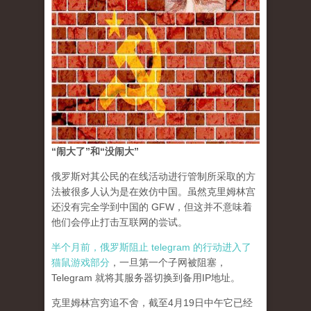
“闹大了”和“没闹大”
俄罗斯对其公民的在线活动进行管制所采取的方
法被很多人认为是在效仿中国。虽然克里姆林宫
还没有完全学到中国的 GFW，但这并不意味着
他们会停止打击互联网的尝试。
半个月前，俄罗斯阻止 telegram 的行动进入了
猫鼠游戏部分
，一旦第一个子网被阻塞，
Telegram 就将其服务器切换到备用IP地址。
克里姆林宫穷追不舍，截至4月19日中午它已经