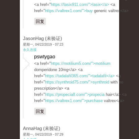
<a href="
https://lasix911.com/">lasix</a>
<a
href="
https://valtrex1.com/">buy
generic valtrex</a>
回复
JasonHag (未验证)
星期一, 04/22/2019 - 07:23
永久连接
pswtygao
<a href="
https://motilium5.com/">motilium
domperidone 10mg</a> <a
href="
https://tadalafil365.com/">tadalafil</a>
<a
href="
https://synthroid75.com/">synthroid
with no
prescription</a> <a
href="
https://propecia8.com/">propecia
hair</a> <a
href="
https://valtrex1.com/">purchase
valtrex</a>
回复
AnnaHag (未验证)
星期一, 04/22/2019 - 07:29