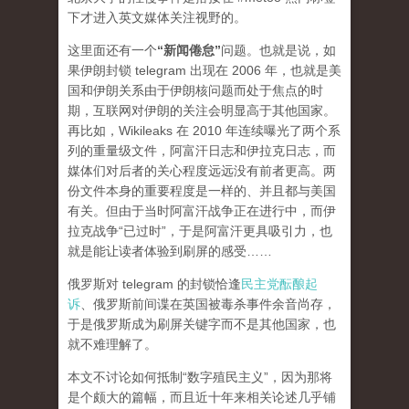
下才进入英文媒体关注视野的。
这里面还有一个
“新闻倦怠”
问题。也就是说，如
果伊朗封锁 telegram 出现在 2006 年，也就是美
国和伊朗关系由于伊朗核问题而处于焦点的时
期，互联网对伊朗的关注会明显高于其他国家。
再比如，Wikileaks 在 2010 年连续曝光了两个系
列的重量级文件，阿富汗日志和伊拉克日志，而
媒体们对后者的关心程度
远远
没有前者更高。两
份文件本身的重要程度是一样的、并且都与美国
有关。但由于当时阿富汗战争正在进行中，而伊
拉克战争“已过时”，于是阿富汗更具吸引力，也
就是能让读者体验到刷屏的感受……
俄罗斯对 telegram 的封锁恰逢
民主党酝酿起
诉
、俄罗斯前间谍在英国被毒杀事件余音尚存，
于是俄罗斯成为刷屏关键字而不是其他国家，也
就不难理解了。
本文不讨论如何抵制“数字殖民主义”，因为那将
是个颇大的篇幅，而且近十年来相关论述几乎铺