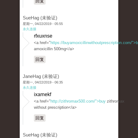
回复
SueHag (未验证)
星期一, 04/22/2019 - 05:55
永久连接
rfxuxnse
<a href="
https://buyamoxicillinwithoutprescription.com/">
amoxicillin 500mg</a>
回复
JaneHag (未验证)
星期一, 04/22/2019 - 06:35
永久连接
ixarnekf
<a href="
http://zithromax500.com/">buy
zithromax
without prescription</a>
回复
SueHag (未验证)