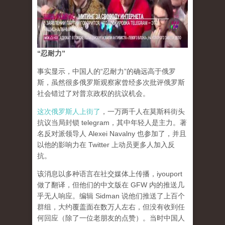
“忍耐力”
事实显示，中国人的“忍耐力”的确远高于俄罗
斯，虽然很多俄罗斯观察家曾经多次批评俄罗斯
社会错过了对普京政权的抗议机会。
这次俄罗斯人上街了
，一万两千人在莫斯科街头
抗议当局封锁 telegram，其中年轻人是主力。著
名反对派领导人 Alexei Navalny 也参加了，并且
以他的影响力在 Twitter 上动员更多人加入反
抗。
该消息以多种语言在社交媒体上传播，iyouport
做了翻译，但他们的中文版在 GFW 内的推送几
乎无人响应。编辑 Sidman 说他们推送了上百个
群组，大约覆盖面在数万人左右，但没有收到任
何回应（除了一位老朋友的点赞）。当时中国人