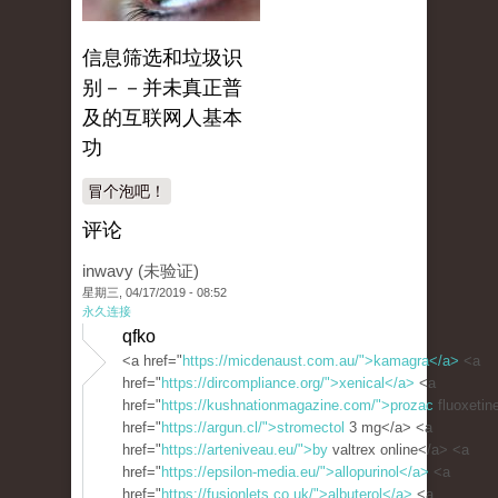
信息筛选和垃圾识
别－－并未真正普
及的互联网人基本
功
冒个泡吧！
评论
inwavy (未验证)
星期三, 04/17/2019 - 08:52
永久连接
qfko
<a href="
https://micdenaust.com.au/">kamagra</a>
<a
href="
https://dircompliance.org/">xenical</a>
<a
href="
https://kushnationmagazine.com/">prozac
fluoxetin
href="
https://argun.cl/">stromectol
3 mg</a> <a
href="
https://arteniveau.eu/">by
valtrex online</a> <a
href="
https://epsilon-media.eu/">allopurinol</a>
<a
href="
https://fusionlets.co.uk/">albuterol</a>
<a