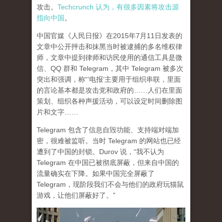
攻击。
Techcrunch 认为，有很多因素将攻击源
指向中国
。
中国官媒《人民日报》在2015年7月11日发表的
文章中公开抨击和抹黑当时被逮捕的多名维权律
师，文章中提到律师和访民使用的通信工具是微
信、QQ 群和 Telegram，其中 Telegram 被多次
突出和强调，称“‘电报’主要用于组织串联，里面
的言论基本都是攻击党和政府的……人们在里面
策划、组织各种声援活动，可以设定时间删除图
片和文字……
Telegram 包含了信息自毁功能、支持端对端加
密，很难被监听。当时 Telegram 的网站也已经
遭到了中国的封锁。Durov 说，“我不认为
Telegram 在中国已被彻底屏蔽，但来自中国的
流量确实在下降。如果中国完全屏蔽了
Telegram，现阶段我们不会与他们的政府玩猫鼠
游戏，让他们屏蔽好了。”