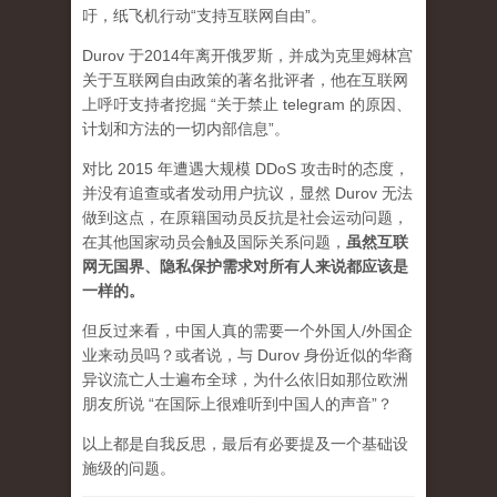
吁，纸飞机行动“支持互联网自由”。
Durov 于2014年离开俄罗斯，并成为克里姆林宫
关于互联网自由政策的著名批评者，他在互联网
上呼吁支持者挖掘 “关于禁止 telegram 的原因、
计划和方法的一切内部信息”。
对比 2015 年遭遇大规模 DDoS 攻击时的态度，
并没有追查或者发动用户抗议，显然 Durov 无法
做到这点，在原籍国动员反抗是社会运动问题，
在其他国家动员会触及国际关系问题，
虽然互联
网无国界、隐私保护需求对所有人来说都应该是
一样的。
但反过来看，中国人真的需要一个外国人/外国企
业来动员吗？或者说，与 Durov 身份近似的华裔
异议流亡人士遍布全球，为什么依旧如那位欧洲
朋友所说 “在国际上很难听到中国人的声音”？
以上都是自我反思，最后有必要提及一个基础设
施级的问题。