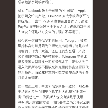
必会包括密钥或者后门。
就如 Facebook 致力于创建的“中国版”、Apple
把密钥交给共产党、LinkedIn 变成亲政府水军的
操练场……去年 PayPal 也和百度合作了，虽然
PayPal 在美国做过不少不义之举，但此前对中国
人来说它还是相对安全的，现在不再是了。
如今这一逻辑在俄罗斯也适用。Telegram 被克
里姆林宫封锁是因为它拒绝交出秘钥，这是非常
明智的，作为一家被广泛信任的安全通讯产品，
它必需维护自己的声誉根基。Telegram 显然比
很多美国大型科技公司有骨气多了，那些人为了
进入俄罗斯市场不惜以允许克里姆林宫查看源代
码为条件。而如此严重的利益交换却直到两个多
月前才被调查。
这一层面上看，中国和俄罗斯是一致的，那么基
于结果的差异在哪里？除了对大面积的“附带伤
害”的愤怒之外，俄罗斯人也没有满足于使用
VPN 绕开封锁的方法，他们要求当局允许安全的
通讯应用在不损伤其安全性的前提下继续方便使