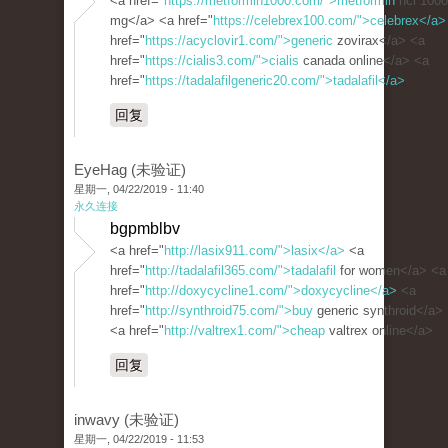
<a href="
https://metformin1000.com/">metformin
hcl 1000
mg</a> <a href="
https://celebrex100.com/">celebrex</a>
href="
https://acyclovir1.com/">generic
zovirax</a> <a
href="
https://cialis3.com/">cialis
canada online</a> <a
href="
https://tadalafilgeneric20.com/">tadalafil</a>
回复
EyeHag (未验证)
星期一, 04/22/2019 - 11:40
永久连接
bgpmblbv
<a href="
http://lasix911.com/">lasix</a>
<a
href="
http://tadalafil365.com/">tadalafil
for women</a> <a
href="
http://doxycycline1.com/">doxycycline</a>
<a
href="
http://synthroid75.com/">buy
generic synthroid</a>
<a href="
http://valtrex1.com/">cheap
valtrex online</a>
回复
inwavy (未验证)
星期一, 04/22/2019 - 11:53