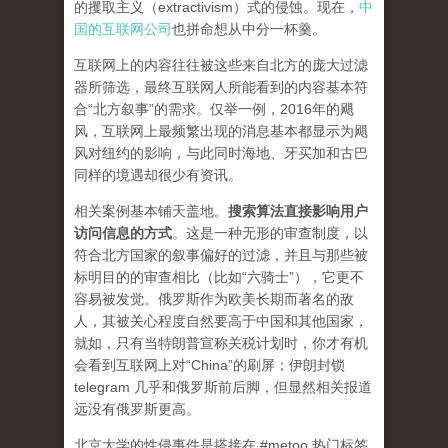
的攫取主义（extractivism）式的侵蚀。现在，
中
国的互联网公司
也拼命想从中分一杯羹。
互联网上的内容往往被这些来自北方的庞大过滤
器所筛选，最终互联网人所能看到的内容基本符
合“北方叙事”的需求。仅举一例，2016年的飓
风，互联网上最频繁出现的消息基本都显示为飓
风对纽约的影响，与此同时海地、牙买加和古巴
同样的境遇却很少有资讯。
相关案例基本铺天盖地。
搜索算法直接影响用户
访问信息的方式
。
这是一种无形的审查制度，以
符合北方国家的叙事偏好的过滤，并且与那些被
标明目的的审查相比（比如“六骑士”），它更不
容易被发觉。俄罗斯作为欧美长期而著名的敌
人，其被关心程度自然要高于中国和其他国家，
就如，只有当特朗普宣称关税计划时，你才有机
会看到互联网上对“China”的刷屏；伊朗封锁
telegram 几乎和俄罗斯前后脚，但显然相关报道
远没有俄罗斯更高。
北京大学的性侵事件是搭接在 #metoo 热门标签