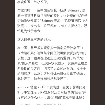
在欢庆五一节小长假。
与此同时，一位中国编辑私下找到 Sidman，拿
着一张莫斯科抗议现场的照片，很兴奋的说“你是
否知道这件事？”Sidman 表示：“你应该把它（这
张照片）发出来，公开发布”，但对方拒绝了。恐
怕是为难于审查。
这大概是最有趣的部分。
在中国，曾经很多观察人士信奉关于社会压力
（情绪积累）达到某个阈值便可触发反抗行动的
设想，这一预测在理论上是说得通的，相关“积
累”也从未断档，但实际状况显示，其效果正在走
向预期的反方向：增强了大众的忍耐力、段子手
的幽默感，以及为各种媒体自媒体提供了选题，
此外没了。如今连幽默感都快没了。
iyouport 曾在 2015 年发表过一篇关于雾霾的分
析，事实显示，PM2.5 的压力对所谓的“阈值”并
没有起到什么作用，那么“阈值”究竟在哪儿呢？