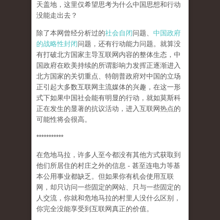
天盖地，这里仅希望思考为什么中国思想和行动
没能走出去？
除了本网曾经分析过的
社会自闭
问题、
中国政府
的战略性封闭
问题，还有行动能力问题。就算没
有打破北方国家主导互联网内容的整体生态，中
国政府在欧美持续的所谓影响力发挥正逐渐进入
北方国家的关切重点、特朗普政府对中国的立场
正引起大多数互联网主流媒体的兴趣，在这一形
式下如果中国社会能有明显的行动，就如莫斯科
正在发生的显著的抗议活动，进入互联网热点的
可能性将会很高。
***********
在危地马拉，许多人至今都没有其他方式获取到
他们所居住的村庄之外的信息 - 甚至连电力等基
本公用事业都缺乏。但如果你有机会使用互联
网，却只访问一些固定的网站、只与一些固定的
人交流，你就和危地马拉的村里人没什么区别，
你完全没能享受到互联网真正的价值。