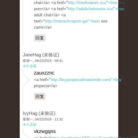
chat</a> <a href="
http://freeliveporn.icu/">free
live
porn</a> <a href="
http://adultchatrooms.icu/">free
adult chat</a> <a
href="
http://interactiveporn.ga/">best
sex
cams</a>
回复
JaneHag (未验证)
星期一, 04/22/2019 - 08:41
永久连接
zauxzznc
<a href="
http://buypropeciafinasteride.com/">buy
propecia</a>
回复
IvyHag (未验证)
星期一, 04/22/2019 - 11:32
永久连接
vkzwgqns