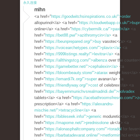
永久连接
mlhn
<a href="
https://goodwitchsinspirations.co.uk/">order
allopurinol</a> <a href="
https://cloudwebapp.co.uk/">bupr
online</a> <a href="
https://cybermilk.ca/">paxil</a>
<a
href="
https://bet88.pw/">azithromycin</a>
<a
href="
https://beunprepared.org/">buy
vasotec</a> <a
href="
https://voicearchetypes.com/">plavix</a>
<a
href="
https://999listings.realty/">levitra</a>
<a
href="
https://allthingstcg.com/">albenza
over the counter
href="
https://gamebetter.net/">cephalexin</a>
<a
href="
https://bloombeauty.store/">atarax
weight loss</a> 
href="
https://emardi7k.org/">super
avana</a> <a
href="
https://friendlyway.org/">cost
of celebrex</a> <a
href="
https://bayernmunichvsrealmadridi.de/">nolvadex
tablets</a> <a href="
https://acebathroomsfresno.com/">zo
prescription</a> <a href="
https://alexandru-
mischie.net/">tetracycline</a>
<a
href="
https://bibleseek.info/">generic
moduretic</a> <a
href="
https://mapome.net/">prednisolone
uk</a> <a
href="
https://alonasphaltcompany.com/">toradol
for fever
href="
https://barbatadevarat.online/">metformin
hcl er</a