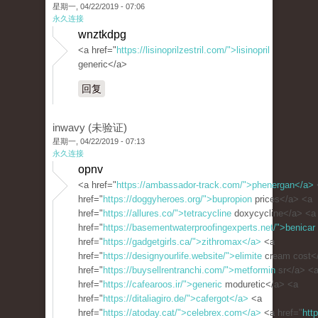
星期一, 04/22/2019 - 07:06
永久连接
wnztkdpg
<a href="
https://lisinoprilzestril.com/">lisinopril
generic</a>
回复
inwavy (未验证)
星期一, 04/22/2019 - 07:13
永久连接
opnv
<a href="
https://ambassador-track.com/">phenergan</a>
href="
https://doggyheroes.org/">bupropion
prices</a> <a
href="
https://allures.co/">tetracycline
doxycycline</a> <a
href="
https://basementwaterproofingexperts.net/">benicar
href="
https://gadgetgirls.ca/">zithromax</a>
<a
href="
https://designyourlife.website/">elimite
cream cost<
href="
https://buysellrentranchi.com/">metformin
sr</a> <
href="
https://cafearoos.ir/">generic
moduretic</a> <a
href="
https://ditaliagiro.de/">cafergot</a>
<a
href="
https://atoday.cat/">celebrex.com</a>
<a href="
htt