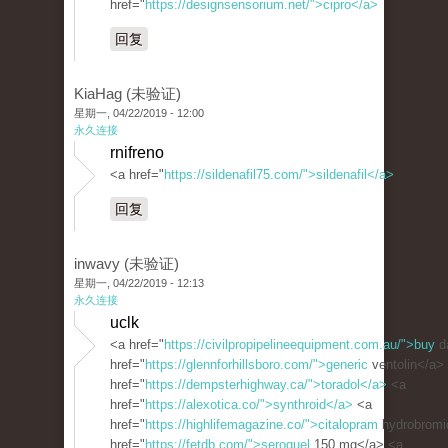
href="
https://designsensorium.net/">cipro</a>
回复
KiaHag (未验证)
星期一, 04/22/2019 - 12:00
永久连接
rnifreno
<a href="
https://sildenafil75.com/">sildenafil</a>
回复
inwavy (未验证)
星期一, 04/22/2019 - 12:13
永久连接
uclk
<a href="
https://civilpropipelineequipment.com.au/">buy
d
href="
https://glennforhillsboro.com/">generic
ventolin</a>
href="
https://dempsterhighway.ca/">toradol</a>
<a
href="
https://alexotica.co/">synthroid</a>
<a
href="
https://highlifemagazine.co/">citalopram
hydrobromi
href="
https://fetdb.com/">seroquel
150 mg</a> <a