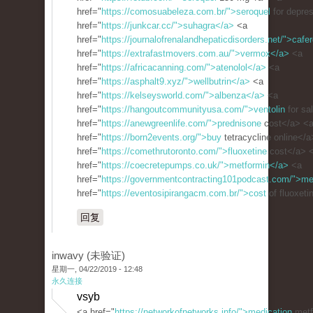
href="
https://comosuabeleza.com.br/">seroquel
for depre
href="
https://junkcar.cc/">suhagra</a>
<a
href="
https://journalofrenalandhepaticdisorders.net/">cafe
href="
https://extrafastmovers.com.au/">vermox</a>
<a
href="
https://africacanning.com/">atenolol</a>
<a
href="
https://asphalt9.xyz/">wellbutrin</a>
<a
href="
https://kelseysworld.com/">albenza</a>
<a
href="
https://hangoutcommunityusa.com/">ventolin
for sa
href="
https://anewgreenlife.com/">prednisone
cost</a> <
href="
https://born2events.org/">buy
tetracycline online</
href="
https://comethrutoronto.com/">fluoxetine
cost</a> 
href="
https://coecretepumps.co.uk/">metformin</a>
<a
href="
https://governmentcontracting101podcast.com/">me
href="
https://eventosipirangacm.com.br/">cost
of fluoxeti
回复
inwavy (未验证)
星期一, 04/22/2019 - 12:48
永久连接
vsyb
<a href="
https://networkofnetworks.info/">medication
metf