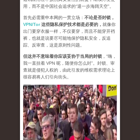
用，而不是中国社会追求的“退一步海阔天空”。
首先必需重申本网的一贯立场：
不论是否封锁，
VPN/Tor
这些隐私保护技术都是必要的，
就像你
出门要穿衣服一样，不仅要穿，而且不能穿开裆
裤，也就是说要尽可能地保护隐私安全，反追
踪、反审查，这是原则性问题。
但这并不意味着你应该妥协于当局的封锁
，“嗨，
我一直挂着 VPN 呢，随便你怎么封”。封锁、审
查就是侵犯人权的，由此引发的维权需求理论上
很容易将人们引向街头。