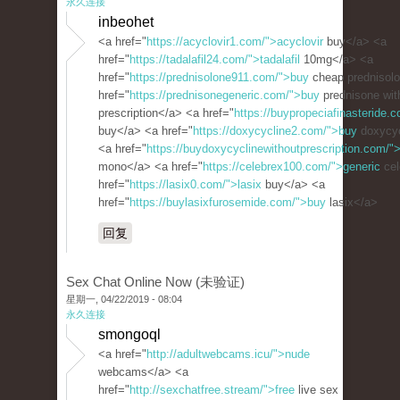
永久连接
inbeohet
<a href="
https://acyclovir1.com/">acyclovir
buy</a> <a
href="
https://tadalafil24.com/">tadalafil
10mg</a> <a
href="
https://prednisolone911.com/">buy
cheap prednisol
href="
https://prednisonegeneric.com/">buy
prednisone wit
prescription</a> <a href="
https://buypropeciafinasteride.c
buy</a> <a href="
https://doxycycline2.com/">buy
doxycyc
<a href="
https://buydoxycyclinewithoutprescription.com/"
mono</a> <a href="
https://celebrex100.com/">generic
cel
href="
https://lasix0.com/">lasix
buy</a> <a
href="
https://buylasixfurosemide.com/">buy
lasix</a>
回复
Sex Chat Online Now (未验证)
星期一, 04/22/2019 - 08:04
永久连接
smongoql
<a href="
http://adultwebcams.icu/">nude
webcams</a> <a
href="
http://sexchatfree.stream/">free
live sex