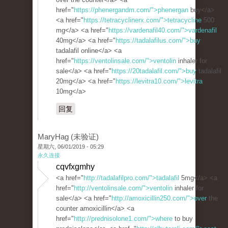
href="
https://phenergandm.com/">phenergan
buy</a>
<a href="
https://tetracyclinerx.com/">tetracycline
500
mg</a> <a href="
https://vardenafil40.com/">vardenafil
40mg</a> <a href="
https://tadalafilus.com/">buy
tadalafil online</a> <a
href="
https://ventolinsale.com/">ventolin
inhaler for
sale</a> <a href="
https://20tadalafil.com/">buy
tadalafil
20mg</a> <a href="
https://levitra10.com/">levitra
10mg</a>
回复
MaryHag (未验证)
星期六, 06/01/2019 - 05:29
永久连接
cqvfxgmhy
<a href="
http://tadalafilpro.com/">tadalafil
5mg</a> <a
href="
http://ventolinsale.com/">ventolin
inhaler for
sale</a> <a href="
http://amoxicillin250.com/">over
the
counter amoxicillin</a> <a
href="
http://prednisolone1.com/">where
to buy