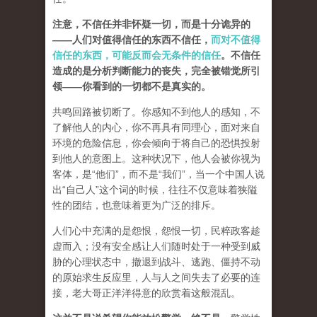
注意，不信任并非怀疑一切，而是十分诡异的
——人们对值得信任的东西不信任，
而对不值得
信任的东西，可能反而会无条件的信任
。不信任
造成的是分析判断能力的丧失，完全被错觉所引
领——你看到的一切都不是真实的。
共鸣回路被切断了。你感知不到他人的感知，不
了解他人的内心，你不再具有同理心，面对来自
环境的危险信息，你会倾向于将自己的恐惧投射
到他人的意图上。这种状况下，他人会被你视为
客体，是“他们”，而不是“我们”，
当一个中国人说
出“自己人”这个词的时候，往往不仅意味着狭隘
性的团结，也意味着更为广泛的排斥。
人们心中充满的是怨恨，怨恨一切，民粹政客趁
虚而入；没有安全感让人们随时处于一种受到威
胁的心理状态中，撤退到战斗、逃跑、僵持不动
的原始求生反应里，人与人之间失去了必要的连
接，老大哥正洋洋得意的欣赏着这般混乱。