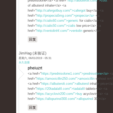
prednisolone</a> <a href="
http://albuteroli.com/">cost
of albuterol inhaler</a> <a
href="
http://cafergotbuy.com/">cafergot
buy</a> <a
href="
http://propecia5mg.com/">propecia</a>
<a
href="
http://cialis60.com/">generic
for cialis</a> <a
href="
http://cialis50.com/">cialis
low price</a> <a
href="
http://ventolinhf.com/">ventolin
generic</a>
回复
JimHag (未验证)
星期六, 06/01/2019 - 05:31
永久连接
pheiuzrt
<a href="
https://prednisolone1.com/">prednisolone</a>
<
href="
https://amoxicillin250.com/">amoxicillin
without rx<
<a href="
https://albuteroli.com/">albuterol
inhaler price</a
href="
https://20tadalafil.com/">tadalafil
tablets</a> <a
href="
https://acyclovir200.com/">buy
acyclovir</a> <a
href="
https://allopurinol300.com/">allopurinol
300</a>
回复