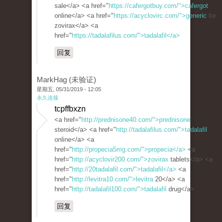
sale</a> <a href="
https://cafergotbuy.com/">cafergot
online</a> <a href="
https://acyclovirc.com/">generic
for
zovirax</a> <a
href="
https://tadalafilus.com/">tadalafil</a>
回复
MarkHag (未验证)
星期五, 05/31/2019 - 12:05
永久连接
tcpffbxzn
<a href="
http://prednisone40.com/">prednisone
steroid</a> <a href="
http://tadalafilus.com/">tadalafil
online</a> <a
href="
http://propecia5mg.com/">propecia</a>
<a
href="
http://acyclovir200.com/">zovirax
tablets</a> <a
href="
http://20tadalafil.com/">tadalafil</a>
<a
href="
http://levitra10.com/">levitra
20</a> <a
href="
http://tadalafil100.com/">tadalafil
drug</a>
回复