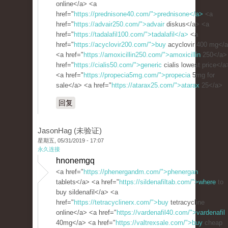
online</a> <a
href="
https://prednisone40.com/">prednisone</a>
<a
href="
https://advair250.com/">advair
diskus</a> <a
href="
https://tadalafil100.com/">tadalafil</a>
<a
href="
https://acyclovir200.com/">buy
acyclovir 400 mg</
<a href="
https://amoxicillin250.com/">amoxicillin
250</a>
href="
https://cialis50.com/">generic
cialis lowest price</a
<a href="
https://propecia5mg.com/">propecia
5mg for
sale</a> <a href="
https://atarax25.com/">atarax
25</a>
回复
JasonHag (未验证)
星期五, 05/31/2019 - 17:07
永久连接
hnonemgq
<a href="
https://phenergandm.com/">phenergan
tablets</a> <a href="
https://sildenafiltab.com/">where
to
buy sildenafil</a> <a
href="
https://tetracyclinerx.com/">buy
tetracycline
online</a> <a href="
https://vardenafil40.com/">vardenafil
40mg</a> <a href="
https://valtrexsale.com/">buy
cheap