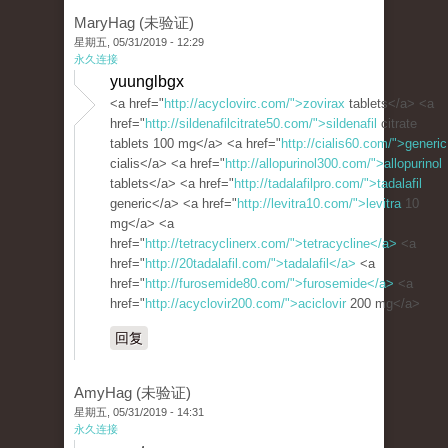
MaryHag (未验证)
星期五, 05/31/2019 - 12:29
永久连接
yuunglbgx
<a href="
http://acyclovirc.com/">zovirax
tablets</a> <a
href="
http://sildenafilcitrate50.com/">sildenafil
citrate
tablets 100 mg</a> <a href="
http://cialis60.com/">generic
cialis</a> <a href="
http://allopurinol300.com/">allopurinol
tablets</a> <a href="
http://tadalafilpro.com/">tadalafil
generic</a> <a href="
http://levitra10.com/">levitra
10
mg</a> <a
href="
http://tetracyclinerx.com/">tetracycline</a>
<a
href="
http://20tadalafil.com/">tadalafil</a>
<a
href="
http://furosemide80.com/">furosemide</a>
<a
href="
http://acyclovir200.com/">aciclovir
200 mg</a>
回复
AmyHag (未验证)
星期五, 05/31/2019 - 14:31
永久连接