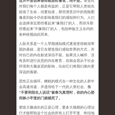
这并不是说希望你能放松警觉，绝不是
。
警觉性
对我们每个人都是有益的，正是它帮助人类祖先
延续了生命，但要知道，那些潜意识中的危险图
像直到如今仍在影响着我们的感知和行为。人们
会选择亲近那些看起来“像我们”的人，而排斥那
些看起来“不像我们”的人，包括种族主义在内的
各种歧视由此而来。
人际关系是一个人早期感知模式逐渐变得根深蒂
固的基础，是它在塑造我们感知世界的方式，并
对自己的内在叙述深信不疑。如果没人喊停、没
有及时进行反思的内在教育，你就会屈从于社会
环境和大脑皮层的影响，任由它们将我们推向更
深远的孤僻。
恶性正在循环。糟糕的模式在一种文化的人群中
会高速传递，并遗传给下一代的人类社会。
当
“不要和陌生人说话”被奉为真理时，你的内心那
间狭小牢笼的门就锁死了。
塑造大脑成长的正是心理，要多大规模的心理治
疗才能帮助这个社会的所有人打开牢笼、终结地