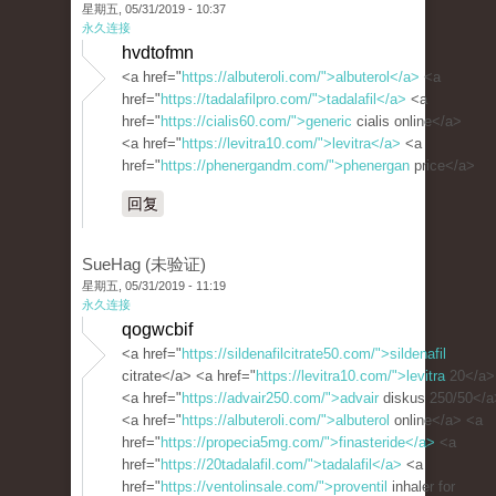
星期五, 05/31/2019 - 10:37
永久连接
hvdtofmn
<a href="
https://albuteroli.com/">albuterol</a>
<a
href="
https://tadalafilpro.com/">tadalafil</a>
<a
href="
https://cialis60.com/">generic
cialis online</a>
<a href="
https://levitra10.com/">levitra</a>
<a
href="
https://phenergandm.com/">phenergan
price</a>
回复
SueHag (未验证)
星期五, 05/31/2019 - 11:19
永久连接
qogwcbif
<a href="
https://sildenafilcitrate50.com/">sildenafil
citrate</a> <a href="
https://levitra10.com/">levitra
20</a>
<a href="
https://advair250.com/">advair
diskus 250/50</a
<a href="
https://albuteroli.com/">albuterol
online</a> <a
href="
https://propecia5mg.com/">finasteride</a>
<a
href="
https://20tadalafil.com/">tadalafil</a>
<a
href="
https://ventolinsale.com/">proventil
inhaler for