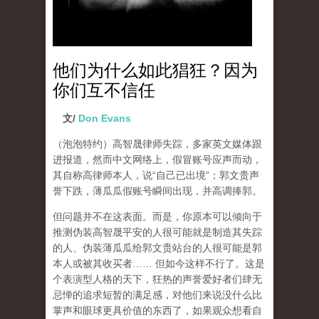
他们为什么如此猖狂？因为
你们互不信任
文/
Don Evans
（泡泡特约）
高智晟律师失踪，多家英文媒体跟
进报道，然而中文网络上，假冒账号应声而动，
其自称高律师本人，说“自己已出境”；郭文贵声
誉下跌，薄瓜瓜假账号瞬间出现，并高调捧郭。
但问题并不在这表面。而是，你原本可以倾向于
推测伪装高智晟平安的人很可能就是制造其失踪
的人、伪装薄瓜瓜给郭文贵站台的人很可能是郭
本人或被其收买者…… 但如今这样不行了。这是
个表演型人格的天下，狂热的声誉爱好者们肆无
忌惮的追求短暂的满足感，对他们来说没什么比
掌声和眼球更具价值的东西了，如果观众想看自