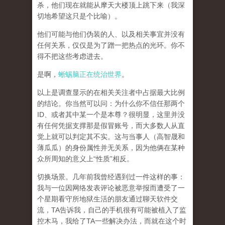
杀，他们现在就能从摩天大楼顶上跳下来（我深
切地希望这只是个比喻）。
他们可能与他们伪装的人、以及相关事宜并没有
任何关系，仅仅是为了蹭一把热点的光环。你不
得不把这些考虑进去。
是啊，
蜥蜴脑正在统治世界
。
以上是调查显示的在相关关注者中占据最大比例
的结论。你当然可以问：为什么你不信任那两个
ID、或者其中某一个是本尊？很明显，这里并没
有任何凭据支撑那是假冒账号，而大多数人从直
觉上就可以判定其不实。这与当事人（高智晟和
薄瓜瓜）的身份属性并无关系，因为他俩在某种
众所周知的意义上“性质”相反。
切换场景。几年前我曾经遇到过一件这样的事：
我与一位因网络发表评论被恶意举报而遭受了一
个星期看守所地狱生活的朋友通过聊天软件交
流，TA告诉我，自己的手机很有可能被植入了监
控木马，我给了TA一些解决办法，而就在这个时