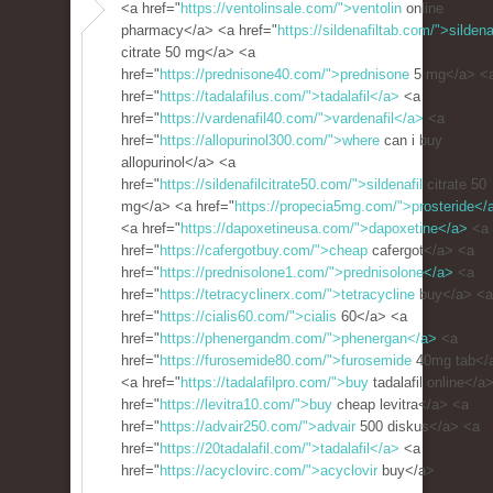
<a href="
https://ventolinsale.com/">ventolin
online
pharmacy</a> <a href="
https://sildenafiltab.com/">sildena
citrate 50 mg</a> <a
href="
https://prednisone40.com/">prednisone
5 mg</a> <
href="
https://tadalafilus.com/">tadalafil</a>
<a
href="
https://vardenafil40.com/">vardenafil</a>
<a
href="
https://allopurinol300.com/">where
can i buy
allopurinol</a> <a
href="
https://sildenafilcitrate50.com/">sildenafil
citrate 50
mg</a> <a href="
https://propecia5mg.com/">prosteride</
<a href="
https://dapoxetineusa.com/">dapoxetine</a>
<a
href="
https://cafergotbuy.com/">cheap
cafergot</a> <a
href="
https://prednisolone1.com/">prednisolone</a>
<a
href="
https://tetracyclinerx.com/">tetracycline
buy</a> <a
href="
https://cialis60.com/">cialis
60</a> <a
href="
https://phenergandm.com/">phenergan</a>
<a
href="
https://furosemide80.com/">furosemide
40mg tab</
<a href="
https://tadalafilpro.com/">buy
tadalafil online</a
href="
https://levitra10.com/">buy
cheap levitra</a> <a
href="
https://advair250.com/">advair
500 diskus</a> <a
href="
https://20tadalafil.com/">tadalafil</a>
<a
href="
https://acyclovirc.com/">acyclovir
buy</a>