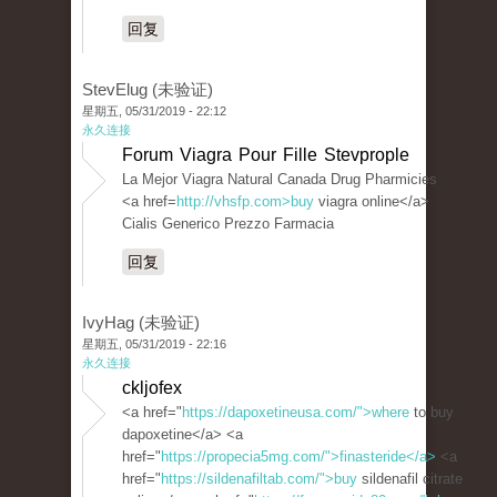
回复
StevElug (未验证)
星期五, 05/31/2019 - 22:12
永久连接
Forum Viagra Pour Fille Stevprople
La Mejor Viagra Natural Canada Drug Pharmicies
<a href=
http://vhsfp.com>buy
viagra online</a>
Cialis Generico Prezzo Farmacia
回复
IvyHag (未验证)
星期五, 05/31/2019 - 22:16
永久连接
ckljofex
<a href="
https://dapoxetineusa.com/">where
to buy
dapoxetine</a> <a
href="
https://propecia5mg.com/">finasteride</a>
<a
href="
https://sildenafiltab.com/">buy
sildenafil citrate