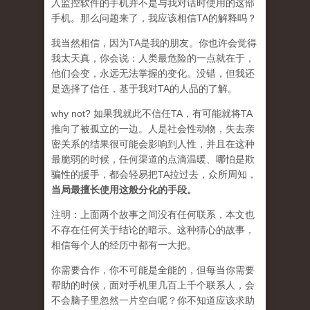
入监控软件的手机并不是与我对话时使用的这部
手机。那么问题来了，我应该相信TA的解释吗？
我当然相信，因为TA是我的朋友。你也许会觉得
我太天真，你会说：人类最危险的一点就在于，
他们会变，永远无法掌握的变化。没错，但我还
是选择了信任，基于我对TA的人品的了解。
why not? 如果我就此不信任TA，有可能就将TA
推向了被孤立的一边。人是社会性动物，失去亲
密关系的结果很可能会影响到人性，并且在这种
最脆弱的时候，任何渠道的点滴温暖、哪怕是欺
骗性的援手，都会轻易把TA拉过去，众所周知，
当局最擅长使用这般分化的手段。
注明：上面两个故事之间没有任何联系，本文也
不存在任何关于结论的暗示。这种猜心的故事，
相信每个人的经历中都有一大把。
你需要合作，你不可能是全能的，但每当你需要
帮助的时候，面对手机里几百上千个联系人，会
不会脑子里忽然一片空白呢？你不知道应该求助