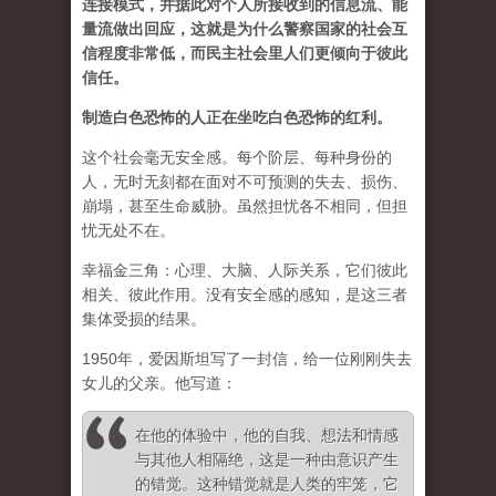
连接模式，并据此对个人所接收到的信息流、能
量流做出回应，这就是为什么警察国家的社会互
信程度非常低，而民主社会里人们更倾向于彼此
信任。
制造白色恐怖的人正在坐吃白色恐怖的红利。
这个社会毫无安全感。每个阶层、每种身份的
人，无时无刻都在面对不可预测的失去、损伤、
崩塌，甚至生命威胁。虽然担忧各不相同，但担
忧无处不在。
幸福金三角：心理、大脑、人际关系，它们彼此
相关、彼此作用。没有安全感的感知，是这三者
集体受损的结果。
1950年，爱因斯坦写了一封信，给一位刚刚失去
女儿的父亲。他写道：
在他的体验中，他的自我、想法和情感
与其他人相隔绝，这是一种由意识产生
的错觉。这种错觉就是人类的牢笼，它