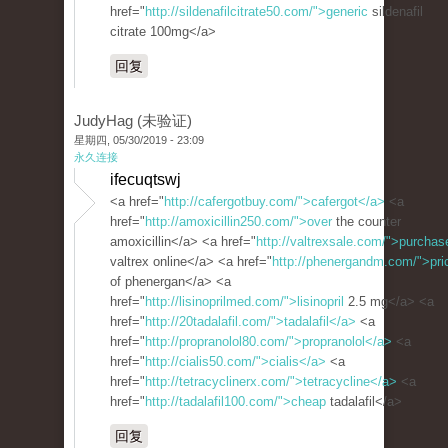
href="
http://sildenafilcitrate50.com/">generic
sildenafil
citrate 100mg</a>
回复
JudyHag (未验证)
星期四, 05/30/2019 - 23:09
永久连接
ifecuqtswj
<a href="
http://cafergotbuy.com/">cafergot</a>
<a
href="
http://amoxicillin250.com/">over
the counter
amoxicillin</a> <a href="
http://valtrexsale.com/">purchas
valtrex online</a> <a href="
http://phenergandm.com/">pri
of phenergan</a> <a
href="
http://lisinoprilmed.com/">lisinopril
2.5 mg</a> <a
href="
http://20tadalafil.com/">tadalafil</a>
<a
href="
http://propranolol80.com/">propranolol</a>
<a
href="
http://cialis50.com/">cialis</a>
<a
href="
http://tetracyclinerx.com/">tetracycline</a>
<a
href="
http://tadalafil100.com/">cheap
tadalafil</a>
回复