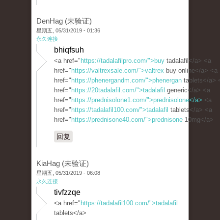
DenHag (未验证)
星期五, 05/31/2019 - 01:36
永久连接
bhiqfsuh
<a href="
https://tadalafilpro.com/">buy
tadalafil</a> <a
href="
https://valtrexsale.com/">valtrex
buy online</a> <a
href="
https://phenergandm.com/">phenergan
tablets</a> 
href="
https://20tadalafil.com/">tadalafil
generic</a> <a
href="
https://prednisolone1.com/">prednisolone</a>
<a
href="
https://tadalafil100.com/">tadalafil
tablets</a> <a
href="
https://prednisone40.com/">prednisone
10mg</a>
回复
KiaHag (未验证)
星期五, 05/31/2019 - 06:08
永久连接
tivfzzqe
<a href="
https://tadalafil100.com/">tadalafil
tablets</a>