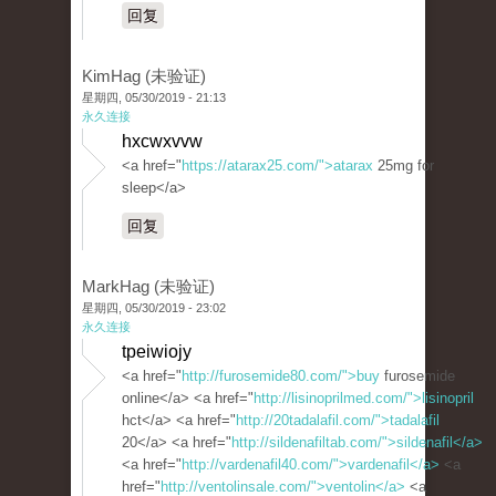
回复
KimHag (未验证)
星期四, 05/30/2019 - 21:13
永久连接
hxcwxvvw
<a href="
https://atarax25.com/">atarax
25mg for
sleep</a>
回复
MarkHag (未验证)
星期四, 05/30/2019 - 23:02
永久连接
tpeiwiojy
<a href="
http://furosemide80.com/">buy
furosemide
online</a> <a href="
http://lisinoprilmed.com/">lisinopril
hct</a> <a href="
http://20tadalafil.com/">tadalafil
20</a> <a href="
http://sildenafiltab.com/">sildenafil</a>
<a href="
http://vardenafil40.com/">vardenafil</a>
<a
href="
http://ventolinsale.com/">ventolin</a>
<a