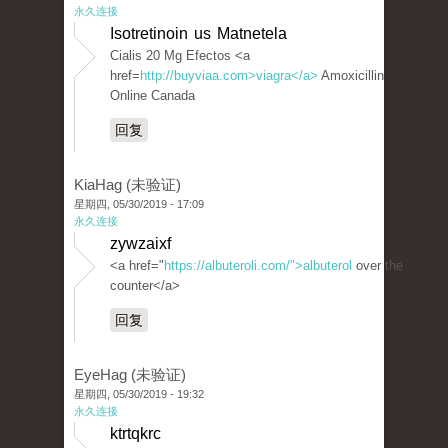
永久连接
Isotretinoin us Matnetela
Cialis 20 Mg Efectos <a
href=
http://buyviaa.com>viagra</a>
Amoxicillin
Online Canada
回复
KiaHag (未验证)
星期四, 05/30/2019 - 17:09
永久连接
zywzaixf
<a href="
https://albuteroli.com/">albuterol
over the
counter</a>
回复
EyeHag (未验证)
星期四, 05/30/2019 - 19:32
永久连接
ktrtqkrc