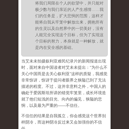
将我们局限在个人的欲望中，并只能对
极少数与我们亲近的人产生感情……我
们的任务是，扩大悲悯的范围，这样才
能将自我从牢笼中解放出来，拥抱所有
的生灵以及自然界中的一切美好，没有
人能完全实现这个目标，但为了实现这
个目标的努力，本身就是一种解放，就
是内在安全感的基础。
当艾未未拍摄叙利亚难民纪录片的新闻报道出现
时，面对来自中国读者对艾未未提出：“为什么不
关心中国而是去关心叙利亚”这样的质疑，我感觉
非常惊讶，惊讶于提问者眼界之狭隘已到了无法
描述的程度。不过，这并非意料之外，中国人的
确处于爱因斯坦所讲的错觉牢笼里，成长环境造
就了他们短浅的目光、向内的偏见，狭隘的悲
悯，以及最为严重的——不信任。
不信任的结果是自我孤立，你会感觉这个世界别
样阴冷，而这种阴冷反过来又会加强你的不信
任。