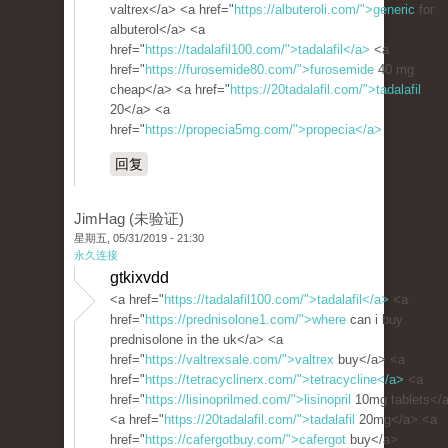
valtrex</a> <a href="
https://albuteroli.com/">generic
for
albuterol</a> <a
href="
https://tadalafil100.com/">tadalafil</a>
<a
href="
https://furosemide80.com/">furosemide
40 mg
cheap</a> <a href="
https://20tadalafil.com/">tadalafil
20</a> <a
href="
https://propecia5mg.com/">propecia</a>
回复
JimHag (未验证)
星期五, 05/31/2019 - 21:30
永久连接
gtkixvdd
<a href="
https://tadalafil100.com/">tadalafil</a>
<a
href="
https://prednisolone1.com/">where
can i buy
prednisolone in the uk</a> <a
href="
https://valtrexsale.com/">valtrex
buy</a> <a
href="
https://tetracyclinerx.com/">tetracycline</a>
<a
href="
https://lisinoprilmed.com/">lisinopril
10mg tablets</
<a href="
https://20tadalafil.com/">tadalafil
20mg</a> <a
href="
https://cafergotbuy.com/">cafergot
buy</a>