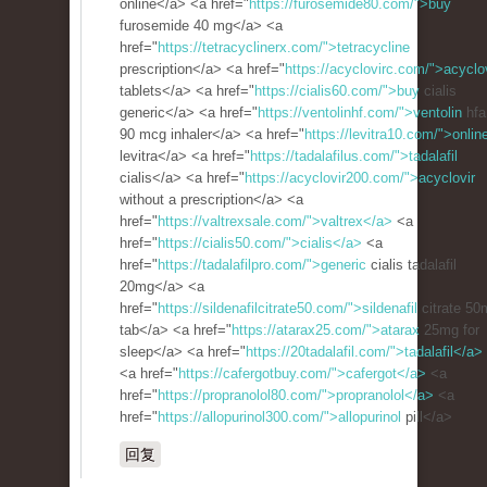
online</a> <a href="
https://furosemide80.com/">buy
furosemide 40 mg</a> <a
href="
https://tetracyclinerx.com/">tetracycline
prescription</a> <a href="
https://acyclovirc.com/">acyclo
tablets</a> <a href="
https://cialis60.com/">buy
cialis
generic</a> <a href="
https://ventolinhf.com/">ventolin
hfa
90 mcg inhaler</a> <a href="
https://levitra10.com/">onlin
levitra</a> <a href="
https://tadalafilus.com/">tadalafil
cialis</a> <a href="
https://acyclovir200.com/">acyclovir
without a prescription</a> <a
href="
https://valtrexsale.com/">valtrex</a>
<a
href="
https://cialis50.com/">cialis</a>
<a
href="
https://tadalafilpro.com/">generic
cialis tadalafil
20mg</a> <a
href="
https://sildenafilcitrate50.com/">sildenafil
citrate 50
tab</a> <a href="
https://atarax25.com/">atarax
25mg for
sleep</a> <a href="
https://20tadalafil.com/">tadalafil</a>
<a href="
https://cafergotbuy.com/">cafergot</a>
<a
href="
https://propranolol80.com/">propranolol</a>
<a
href="
https://allopurinol300.com/">allopurinol
pill</a>
回复