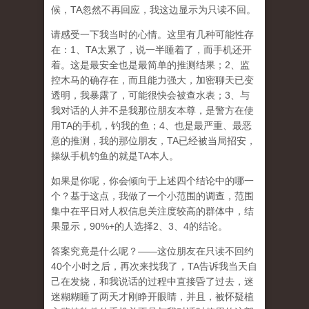
候，TA忽然不再回应，我这边显示为只读不回。
请感受一下我当时的心情。这里有几种可能性存
在：1、TA太累了，说一半睡着了，而手机还开
着。这是最安全也是最简单的推测结果；2、监
控木马的确存在，而且能力强大，加密聊天已变
透明，我暴露了，可能很快会被查水表；3、与
我对话的人并不是我那位朋友本尊，是警方在使
用TA的手机，钓我的鱼；4、也是最严重、最恶
意的推测，我的那位朋友，TA已经被当局招安，
操纵手机钓鱼的就是TA本人。
如果是你呢，你会倾向于上述四个结论中的哪一
个？基于这点，我做了一个小范围的调查，范围
集中在平日对人权信息关注度较高的群体中，结
果显示，90%+的人选择2、3、4的结论。
答案究竟是什么呢？——这位朋友在只读不回约
40个小时之后，再次来找我了，TA告诉我当天自
己在发烧，和我说话的过程中直接昏了过去，迷
迷糊糊睡了两天才刚睁开眼睛，并且，被怀疑植