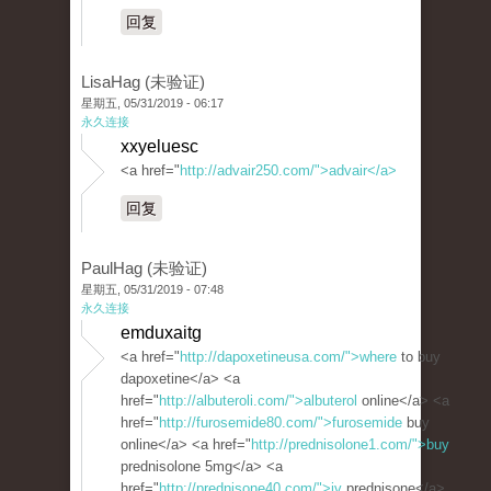
回复
LisaHag (未验证)
星期五, 05/31/2019 - 06:17
永久连接
xxyeluesc
<a href="
http://advair250.com/">advair</a>
回复
PaulHag (未验证)
星期五, 05/31/2019 - 07:48
永久连接
emduxaitg
<a href="
http://dapoxetineusa.com/">where
to buy
dapoxetine</a> <a
href="
http://albuteroli.com/">albuterol
online</a> <a
href="
http://furosemide80.com/">furosemide
buy
online</a> <a href="
http://prednisolone1.com/">buy
prednisolone 5mg</a> <a
href="
http://prednisone40.com/">iv
prednisone</a>