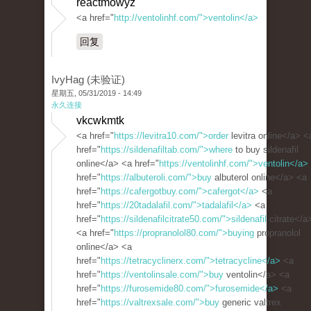
reactmowyz
<a href="
http://ventolinhf.com/">ventolin</a>
回复
IvyHag (未验证)
星期五, 05/31/2019 - 14:49
永久连接
vkcwkmtk
<a href="
https://levitra10.com/">order
levitra online</a> <
href="
https://sildenafiltab.com/">where
to buy sildenafil
online</a> <a href="
https://ventolinhf.com/">ventolin</a>
href="
https://albuteroli.com/">buy
albuterol online</a> <a
href="
https://cafergotbuy.com/">cafergot</a>
<a
href="
https://20tadalafil.com/">tadalafil</a>
<a
href="
https://sildenafilcitrate50.com/">sildenafil
citrate</a
<a href="
https://propranolol80.com/">buying
propranolol
online</a> <a
href="
https://tetracyclinerx.com/">tetracycline</a>
<a
href="
https://ventolinsale.com/">buy
ventolin</a> <a
href="
https://furosemide80.com/">furosemide</a>
<a
href="
https://valtrexsale.com/">buy
generic valtrex