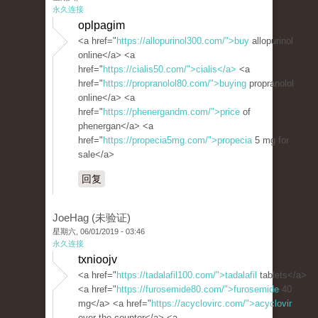
永久连接
oplpagim
<a href="
https://allopurinol300.com/">buy
allopurinol
online</a> <a
href="
https://cialis50.com/">cialis</a>
<a
href="
https://propranolol80.com/">buying
propranolol
online</a> <a
href="
https://phenergandm.com/">price
of
phenergan</a> <a
href="
https://propecia5mg.com/">propecia
5 mg for
sale</a>
回复
JoeHag (未验证)
星期六, 06/01/2019 - 03:46
永久连接
txnioojv
<a href="
https://tadalafil100.com/">tadalafil
tablets</a>
<a href="
https://furosemide80.com/">furosemide
40
mg</a> <a href="
https://acyclovirc.com/">acyclovir
over the counter</a> <a