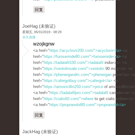
回复
JoeHag (未验证)
星期五, 05/31/2019 - 08:29
永久连接
wzojkgnw
<a href="
https://acyclovir200.com/">acyclovir</a>
<a
href="
https://furosemide80.com/">furosemide</a>
<a
href="
https://tadalafil100.com/">tadalafil
india</a> <a
href="
https://ventolinsale.com/">ventolin
90 mcg</a> <a
href="
https://phenergandm.com/">phenergan
price</a> <a
href="
https://cafergotbuy.com/">cafergot</a>
<a
href="
https://amoxicillin250.com/">price
of amoxicillin</a
<a href="
https://tadalafilpro.com/">tadalafil
canada</a> <
href="
https://cialis60.com/">where
to get cialis online</a>
<a href="
https://propranolol80.com/">propranolol</a>
回复
JackHag (未验证)