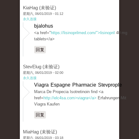
KiaHag (未验证)
星期六, 06/01/2019 - 01:12
永久连接
bjalohus
<a href="
https://lisinoprilmed.com/">lisinopril
40 mg
tablets</a>
回复
StevElug (未验证)
星期六, 06/01/2019 - 02:00
永久连接
Viagra Espagne Pharmacie Stevprople
Marca De Propecia Isotretinoin find <a
href=
http://elc4sa.com>viagra</a>
Erfahrungen Mit
Viagra Kaufen
回复
MiaHag (未验证)
星期六, 06/01/2019 - 03:18