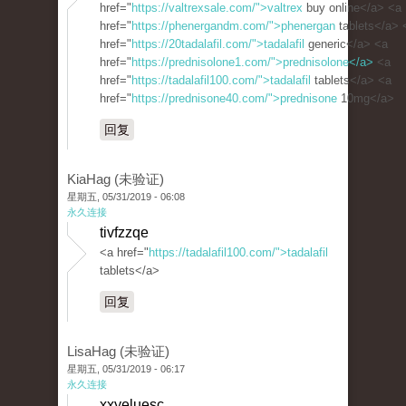
href="
https://valtrexsale.com/">valtrex
buy online</a> <a
href="
https://phenergandm.com/">phenergan
tablets</a> 
href="
https://20tadalafil.com/">tadalafil
generic</a> <a
href="
https://prednisolone1.com/">prednisolone</a>
<a
href="
https://tadalafil100.com/">tadalafil
tablets</a> <a
href="
https://prednisone40.com/">prednisone
10mg</a>
回复
KiaHag (未验证)
星期五, 05/31/2019 - 06:08
永久连接
tivfzzqe
<a href="
https://tadalafil100.com/">tadalafil
tablets</a>
回复
LisaHag (未验证)
星期五, 05/31/2019 - 06:17
永久连接
xxyeluesc