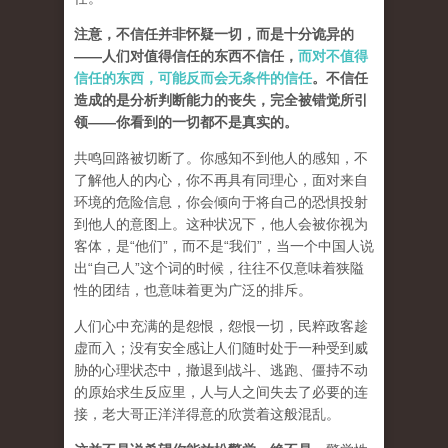
注意，不信任并非怀疑一切，而是十分诡异的
——人们对值得信任的东西不信任，
而对不值得
信任的东西，可能反而会无条件的信任
。不信任
造成的是分析判断能力的丧失，完全被错觉所引
领——你看到的一切都不是真实的。
共鸣回路被切断了。你感知不到他人的感知，不
了解他人的内心，你不再具有同理心，面对来自
环境的危险信息，你会倾向于将自己的恐惧投射
到他人的意图上。这种状况下，他人会被你视为
客体，是“他们”，而不是“我们”，
当一个中国人说
出“自己人”这个词的时候，往往不仅意味着狭隘
性的团结，也意味着更为广泛的排斥。
人们心中充满的是怨恨，怨恨一切，民粹政客趁
虚而入；没有安全感让人们随时处于一种受到威
胁的心理状态中，撤退到战斗、逃跑、僵持不动
的原始求生反应里，人与人之间失去了必要的连
接，老大哥正洋洋得意的欣赏着这般混乱。