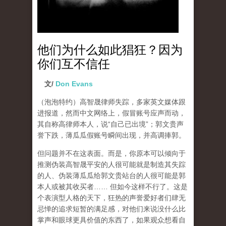
他们为什么如此猖狂？因为
你们互不信任
文/
Don Evans
（泡泡特约）
高智晟律师失踪，多家英文媒体跟
进报道，然而中文网络上，假冒账号应声而动，
其自称高律师本人，说“自己已出境”；郭文贵声
誉下跌，薄瓜瓜假账号瞬间出现，并高调捧郭。
但问题并不在这表面。而是，你原本可以倾向于
推测伪装高智晟平安的人很可能就是制造其失踪
的人、伪装薄瓜瓜给郭文贵站台的人很可能是郭
本人或被其收买者…… 但如今这样不行了。这是
个表演型人格的天下，狂热的声誉爱好者们肆无
忌惮的追求短暂的满足感，对他们来说没什么比
掌声和眼球更具价值的东西了，如果观众想看自