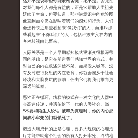
这并不是说希望你能放松警觉，绝不是
。
警觉性
对我们每个人都是有益的，正是它帮助人类祖先
延续了生命，但要知道，那些潜意识中的危险图
像直到如今仍在影响着我们的感知和行为。人们
会选择亲近那些看起来“像我们”的人，而排斥那
些看起来“不像我们”的人，包括种族主义在内的
各种歧视由此而来。
人际关系是一个人早期感知模式逐渐变得根深蒂
固的基础，是它在塑造我们感知世界的方式，并
对自己的内在叙述深信不疑。如果没人喊停、没
有及时进行反思的内在教育，你就会屈从于社会
环境和大脑皮层的影响，任由它们将我们推向更
深远的孤僻。
恶性正在循环。糟糕的模式在一种文化的人群中
会高速传递，并遗传给下一代的人类社会。
当
“不要和陌生人说话”被奉为真理时，你的内心那
间狭小牢笼的门就锁死了。
塑造大脑成长的正是心理，要多大规模的心理治
疗才能帮助这个社会的所有人打开牢笼、终结地