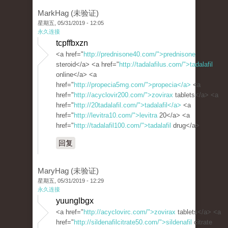
MarkHag (未验证)
星期五, 05/31/2019 - 12:05
永久连接
tcpffbxzn
<a href="
http://prednisone40.com/">prednisone
steroid</a> <a href="
http://tadalafilus.com/">tadalafil
online</a> <a
href="
http://propecia5mg.com/">propecia</a>
<a
href="
http://acyclovir200.com/">zovirax
tablets</a> <a
href="
http://20tadalafil.com/">tadalafil</a>
<a
href="
http://levitra10.com/">levitra
20</a> <a
href="
http://tadalafil100.com/">tadalafil
drug</a>
回复
MaryHag (未验证)
星期五, 05/31/2019 - 12:29
永久连接
yuunglbgx
<a href="
http://acyclovirc.com/">zovirax
tablets</a> <a
href="
http://sildenafilcitrate50.com/">sildenafil
citrate