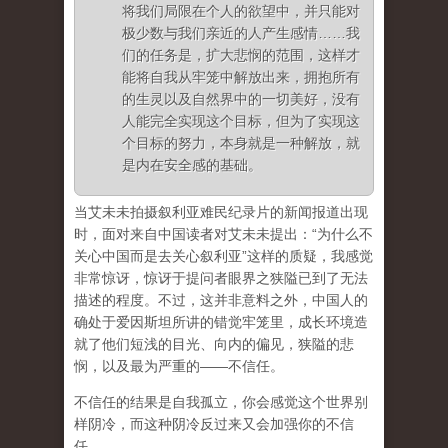
将我们局限在个人的欲望中，并只能对
极少数与我们亲近的人产生感情……我
们的任务是，扩大悲悯的范围，这样才
能将自我从牢笼中解放出来，拥抱所有
的生灵以及自然界中的一切美好，没有
人能完全实现这个目标，但为了实现这
个目标的努力，本身就是一种解放，就
是内在安全感的基础。
当艾未未拍摄叙利亚难民纪录片的新闻报道出现
时，面对来自中国读者对艾未未提出：“为什么不
关心中国而是去关心叙利亚”这样的质疑，我感觉
非常惊讶，惊讶于提问者眼界之狭隘已到了无法
描述的程度。不过，这并非意料之外，中国人的
确处于爱因斯坦所讲的错觉牢笼里，成长环境造
就了他们短浅的目光、向内的偏见，狭隘的悲
悯，以及最为严重的——不信任。
不信任的结果是自我孤立，你会感觉这个世界别
样阴冷，而这种阴冷反过来又会加强你的不信
任。