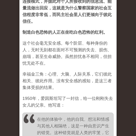
连接模式，并据此对个人所接收到的信息流、能
量流做出回应，这就是为什么警察国家的社会互
信程度非常低，而民主社会里人们更倾向于彼此
信任。
制造白色恐怖的人正在坐吃白色恐怖的红利。
这个社会毫无安全感。每个阶层、每种身份的
人，无时无刻都在面对不可预测的失去、损伤、
崩塌，甚至生命威胁。虽然担忧各不相同，但担
忧无处不在。
幸福金三角：心理、大脑、人际关系，它们彼此
相关、彼此作用。没有安全感的感知，是这三者
集体受损的结果。
1950年，爱因斯坦写了一封信，给一位刚刚失去
女儿的父亲。他写道：
在他的体验中，他的自我、想法和情感
与其他人相隔绝，这是一种由意识产生
的错觉。这种错觉就是人类的牢笼，它