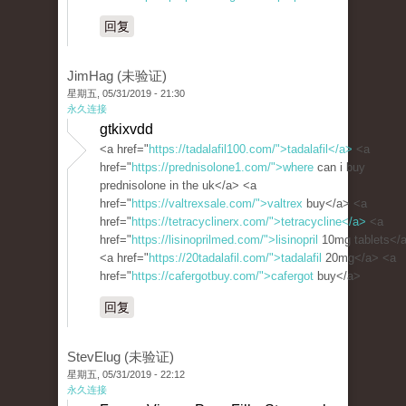
回复
JimHag (未验证)
星期五, 05/31/2019 - 21:30
永久连接
gtkixvdd
<a href="
https://tadalafil100.com/">tadalafil</a>
<a
href="
https://prednisolone1.com/">where
can i buy
prednisolone in the uk</a> <a
href="
https://valtrexsale.com/">valtrex
buy</a> <a
href="
https://tetracyclinerx.com/">tetracycline</a>
<a
href="
https://lisinoprilmed.com/">lisinopril
10mg tablets</
<a href="
https://20tadalafil.com/">tadalafil
20mg</a> <a
href="
https://cafergotbuy.com/">cafergot
buy</a>
回复
StevElug (未验证)
星期五, 05/31/2019 - 22:12
永久连接