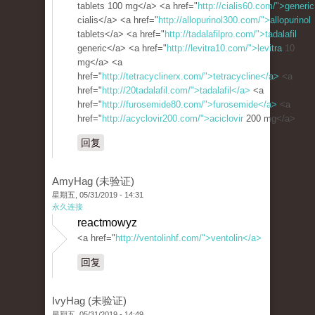
tablets 100 mg</a> <a href="
http://cialis60.com/">generic
cialis</a> <a href="
http://allopurinol300.com/">allopurinol
tablets</a> <a href="
http://tadalafilpro.com/">tadalafil
generic</a> <a href="
http://levitra10.com/">levitra
10
mg</a> <a
href="
http://tetracyclinerx.com/">tetracycline</a>
<a
href="
http://20tadalafil.com/">tadalafil</a>
<a
href="
http://furosemide80.com/">furosemide</a>
<a
href="
http://acyclovir200.com/">aciclovir
200 mg</a>
回复
AmyHag (未验证)
星期五, 05/31/2019 - 14:31
永久连接
reactmowyz
<a href="
http://ventolinhf.com/">ventolin</a>
回复
IvyHag (未验证)
星期五, 05/31/2019 - 14:49