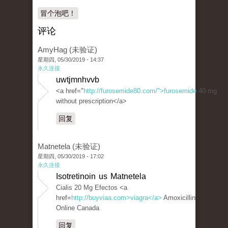
冒个泡吧！
评论
AmyHag (未验证)
星期四, 05/30/2019 - 14:37
永久连接
uwtjmnhvvb
<a href="
http://furosemide80.com/">furosemide
40 mg
without prescription</a>
回复
Matnetela (未验证)
星期四, 05/30/2019 - 17:02
永久连接
Isotretinoin us Matnetela
Cialis 20 Mg Efectos <a
href=
http://buyviaa.com>viagra</a>
Amoxicillin
Online Canada
回复