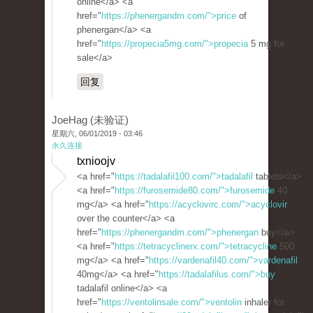
online</a> <a
href="
https://phenergandm.com/">price
of
phenergan</a> <a
href="
https://propecia5mg.com/">propecia
5 mg for
sale</a>
回复
JoeHag (未验证)
星期六, 06/01/2019 - 03:46
永久连接
txnioojv
<a href="
https://tadalafil100.com/">tadalafil
tablets</a>
<a href="
https://furosemide80.com/">furosemide
40
mg</a> <a href="
https://acyclovirc.com/">acyclovir
over the counter</a> <a
href="
https://phenergandm.com/">phenergan
buy</a>
<a href="
https://tetracyclinerx.com/">tetracycline
500
mg</a> <a href="
https://vardenafil40.com/">vardenafil
40mg</a> <a href="
https://tadalafilus.com/">buy
tadalafil online</a> <a
href="
https://ventolinsale.com/">ventolin
inhaler for