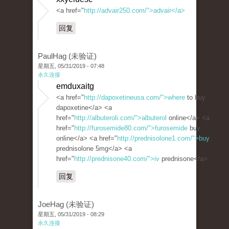
<a href="
http://advair250.com/">advair</a>
回复
PaulHag (未验证)
星期五, 05/31/2019 - 07:48
永久连接
emduxaitg
<a href="
http://dapoxetineusa.com/">where
to buy
dapoxetine</a> <a
href="
http://albuteroli.com/">albuterol
online</a> <a
href="
http://furosemide80.com/">furosemide
buy
online</a> <a href="
http://prednisolone1.com/">buy
prednisolone 5mg</a> <a
href="
http://prednisone40.com/">iv
prednisone</a>
回复
JoeHag (未验证)
星期五, 05/31/2019 - 08:29
永久连接