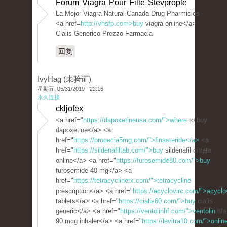
Forum Viagra Pour Fille Stevprople
La Mejor Viagra Natural Canada Drug Pharmicies
<a href=
http://vhsfp.com>buy
viagra online</a>
Cialis Generico Prezzo Farmacia
回复
IvyHag (未验证)
星期五, 05/31/2019 - 22:16
永久连接
ckljofex
<a href="
https://dapoxetineusa.com/">where
to buy
dapoxetine</a> <a
href="
https://propecia5mg.com/">finasteride</a>
<a
href="
https://sildenafiltab.com/">buy
sildenafil citrate
online</a> <a href="
https://furosemide80.com/">buy
furosemide 40 mg</a> <a
href="
https://tetracyclinerx.com/">tetracycline
prescription</a> <a href="
https://acyclovirc.com/">acyclo
tablets</a> <a href="
https://cialis60.com/">buy
cialis
generic</a> <a href="
https://ventolinhf.com/">ventolin
hfa
90 mcg inhaler</a> <a href="
https://levitra10.com/">onlin