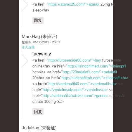
<a href="
https://atarax25.com/">atarax
25mg for
sleep</a>
回复
MarkHag (未验证)
星期四, 05/30/2019 - 23:02
永久连接
tpeiwiojy
<a href="
http://furosemide80.com/">buy
furosemide
online</a> <a href="
http://lisinoprilmed.com/">lisinopril
hct</a> <a href="
http://20tadalafil.com/">tadalafil
20</a> <a href="
http://sildenafiltab.com/">sildenafil</a>
<a href="
http://vardenafil40.com/">vardenafil</a>
<a
href="
http://ventolinsale.com/">ventolin</a>
<a
href="
http://sildenafilcitrate50.com/">generic
sildenafil
citrate 100mg</a>
回复
JudyHag (未验证)