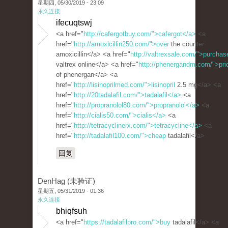
星期四, 05/30/2019 - 23:09
永久连接
ifecuqtswj
<a href="
http://cafergotbuy.com/">cafergot</a>
<a
href="
http://amoxicillin250.com/">over
the counter
amoxicillin</a> <a href="
http://valtrexsale.com/">purchas
valtrex online</a> <a href="
http://phenergandm.com/">pri
of phenergan</a> <a
href="
http://lisinoprilmed.com/">lisinopril
2.5 mg</a> <a
href="
http://20tadalafil.com/">tadalafil</a>
<a
href="
http://propranolol80.com/">propranolol</a>
<a
href="
http://cialis50.com/">cialis</a>
<a
href="
http://tetracyclinerx.com/">tetracycline</a>
<a
href="
http://tadalafil100.com/">cheap
tadalafil</a>
回复
DenHag (未验证)
星期五, 05/31/2019 - 01:36
永久连接
bhiqfsuh
<a href="
https://tadalafilpro.com/">buy
tadalafil</a> <a