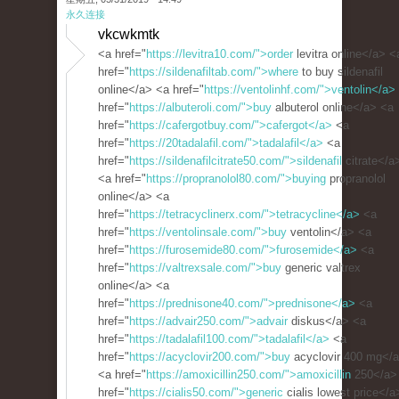
永久连接
vkcwkmtk
<a href="
https://levitra10.com/">order
levitra online</a> <
href="
https://sildenafiltab.com/">where
to buy sildenafil
online</a> <a href="
https://ventolinhf.com/">ventolin</a>
href="
https://albuteroli.com/">buy
albuterol online</a> <a
href="
https://cafergotbuy.com/">cafergot</a>
<a
href="
https://20tadalafil.com/">tadalafil</a>
<a
href="
https://sildenafilcitrate50.com/">sildenafil
citrate</a
<a href="
https://propranolol80.com/">buying
propranolol
online</a> <a
href="
https://tetracyclinerx.com/">tetracycline</a>
<a
href="
https://ventolinsale.com/">buy
ventolin</a> <a
href="
https://furosemide80.com/">furosemide</a>
<a
href="
https://valtrexsale.com/">buy
generic valtrex
online</a> <a
href="
https://prednisone40.com/">prednisone</a>
<a
href="
https://advair250.com/">advair
diskus</a> <a
href="
https://tadalafil100.com/">tadalafil</a>
<a
href="
https://acyclovir200.com/">buy
acyclovir 400 mg</
<a href="
https://amoxicillin250.com/">amoxicillin
250</a>
href="
https://cialis50.com/">generic
cialis lowest price</a