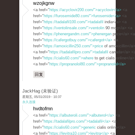
wzojkgnw
<a href="
https://acyclovir200.com/">acyclovir</a>
<a
href="
https://furosemide80.com/">furosemide</a>
<a
href="
https://tadalafil100.com/">tadalafil
india</a> <a
href="
https://ventolinsale.com/">ventolin
90 mcg</a> <a
href="
https://phenergandm.com/">phenergan
price</a> <a
href="
https://cafergotbuy.com/">cafergot</a>
<a
href="
https://amoxicillin250.com/">price
of amoxicillin</a
<a href="
https://tadalafilpro.com/">tadalafil
canada</a> <
href="
https://cialis60.com/">where
to get cialis online</a>
<a href="
https://propranolol80.com/">propranolol</a>
回复
JackHag (未验证)
星期五, 05/31/2019 - 10:37
永久连接
hvdtofmn
<a href="
https://albuteroli.com/">albuterol</a>
<a
href="
https://tadalafilpro.com/">tadalafil</a>
<a
href="
https://cialis60.com/">generic
cialis online</a>
<a href="
https://levitra10.com/">levitra</a>
<a