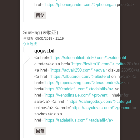
href="
https://phenergandm.com/">phenergan
price</a>
回复
SueHag (未验证)
星期五, 05/31/2019 - 11:19
永久连接
qogwcbif
<a href="
https://sildenafilcitrate50.com/">sildenafil
citrate</a> <a href="
https://levitra10.com/">levitra
20</a>
<a href="
https://advair250.com/">advair
diskus 250/50</a
<a href="
https://albuteroli.com/">albuterol
online</a> <a
href="
https://propecia5mg.com/">finasteride</a>
<a
href="
https://20tadalafil.com/">tadalafil</a>
<a
href="
https://ventolinsale.com/">proventil
inhaler for
sale</a> <a href="
https://cafergotbuy.com/">cafergot
online</a> <a href="
https://acyclovirc.com/">generic
for
zovirax</a> <a
href="
https://tadalafilus.com/">tadalafil</a>
回复