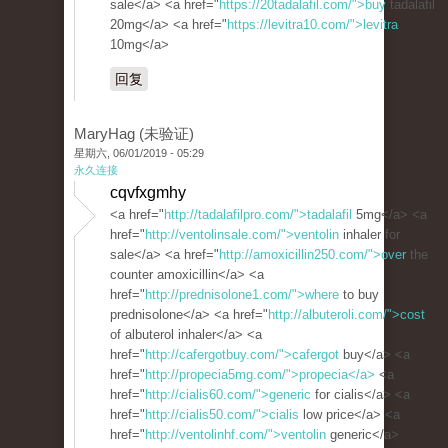
sale</a> <a href="
https://20tadalafil.com/">buy
tadalafil
20mg</a> <a href="
https://levitra10.com/">levitra
10mg</a>
回复
MaryHag (未验证)
星期六, 06/01/2019 - 05:29
永久连接
cqvfxgmhy
<a href="
http://tadalafilpro.com/">tadalafil
5mg</a> <a
href="
http://ventolinsale.com/">ventolin
inhaler for
sale</a> <a href="
http://amoxicillin250.com/">over
the
counter amoxicillin</a> <a
href="
http://prednisolone1.com/">where
to buy
prednisolone</a> <a href="
http://albuteroli.com/">cost
of albuterol inhaler</a> <a
href="
http://cafergotbuy.com/">cafergot
buy</a> <a
href="
http://propecia5mg.com/">propecia</a>
<a
href="
http://cialis60.com/">generic
for cialis</a> <a
href="
http://cialis50.com/">cialis
low price</a> <a
href="
http://ventolinhf.com/">ventolin
generic</a>