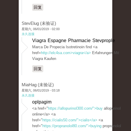
回复
StevElug (未验证)
星期六, 06/01/2019 - 02:00
永久连接
Viagra Espagne Pharmacie Stevprople
Marca De Propecia Isotretinoin find <a
href=
http://elc4sa.com>viagra</a>
Erfahrungen Mit
Viagra Kaufen
回复
MiaHag (未验证)
星期六, 06/01/2019 - 03:18
永久连接
oplpagim
<a href="
https://allopurinol300.com/">buy
allopurinol
online</a> <a
href="
https://cialis50.com/">cialis</a>
<a
href="
https://propranolol80.com/">buying
propranolol