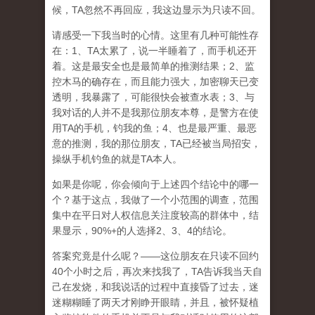
候，TA忽然不再回应，我这边显示为只读不回。
请感受一下我当时的心情。这里有几种可能性存
在：1、TA太累了，说一半睡着了，而手机还开
着。这是最安全也是最简单的推测结果；2、监
控木马的确存在，而且能力强大，加密聊天已变
透明，我暴露了，可能很快会被查水表；3、与
我对话的人并不是我那位朋友本尊，是警方在使
用TA的手机，钓我的鱼；4、也是最严重、最恶
意的推测，我的那位朋友，TA已经被当局招安，
操纵手机钓鱼的就是TA本人。
如果是你呢，你会倾向于上述四个结论中的哪一
个？基于这点，我做了一个小范围的调查，范围
集中在平日对人权信息关注度较高的群体中，结
果显示，90%+的人选择2、3、4的结论。
答案究竟是什么呢？——这位朋友在只读不回约
40个小时之后，再次来找我了，TA告诉我当天自
己在发烧，和我说话的过程中直接昏了过去，迷
迷糊糊睡了两天才刚睁开眼睛，并且，被怀疑植