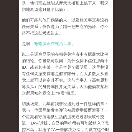
杀，他们现在就能从摩天大楼顶上跳下来（我深
切地希望这只是个比喻）。
他们可能与他们伪装的人、以及相关事宜并没有
任何关系，仅仅是为了蹭一把热点的光环。你不
得不把这些考虑进去。
是啊，
蜥蜴脑正在统治世界
。
以上是调查显示的在相关关注者中占据最大比例
的结论。你当然可以问：为什么你不信任那两个
ID、或者其中某一个是本尊？很明显，这里并没
有任何凭据支撑那是假冒账号，而大多数人从直
觉上就可以判定其不实。这与当事人（高智晟和
薄瓜瓜）的身份属性并无关系，因为他俩在某种
众所周知的意义上“性质”相反。
切换场景。几年前我曾经遇到过一件这样的事：
我与一位因网络发表评论被恶意举报而遭受了一
个星期看守所地狱生活的朋友通过聊天软件交
流，TA告诉我，自己的手机很有可能被植入了监
控木马，我给了TA一些解决办法，而就在这个时