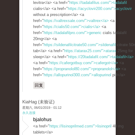
levitra</a> <a href="
https://tadalafilus.com/">tadalafil
cialis</a> <a href="
https://acyclovir200.com/">acyclovir
without a prescription</a> <a
href="
https://valtrexsale.com/">valtrex</a>
<a
href="
https://cialis50.com/">cialis</a>
<a
href="
https://tadalafilpro.com/">generic
cialis tadalafil
20mg</a> <a
href="
https://sildenafilcitrate50.com/">sildenafil
citrate 50
tab</a> <a href="
https://atarax25.com/">atarax
25mg for
sleep</a> <a href="
https://20tadalafil.com/">tadalafil</a>
<a href="
https://cafergotbuy.com/">cafergot</a>
<a
href="
https://propranolol80.com/">propranolol</a>
<a
href="
https://allopurinol300.com/">allopurinol
pill</a>
回复
KiaHag (未验证)
星期六, 06/01/2019 - 01:12
永久连接
bjalohus
<a href="
https://lisinoprilmed.com/">lisinopril
40 mg
tablets</a>