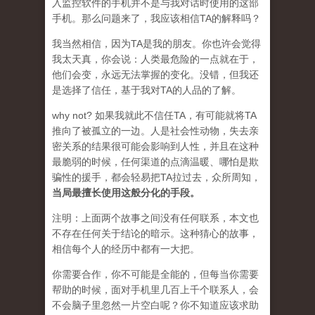
入监控软件的手机并不是与我对话时使用的这部
手机。那么问题来了，我应该相信TA的解释吗？
我当然相信，因为TA是我的朋友。你也许会觉得
我太天真，你会说：人类最危险的一点就在于，
他们会变，永远无法掌握的变化。没错，但我还
是选择了信任，基于我对TA的人品的了解。
why not? 如果我就此不信任TA，有可能就将TA
推向了被孤立的一边。人是社会性动物，失去亲
密关系的结果很可能会影响到人性，并且在这种
最脆弱的时候，任何渠道的点滴温暖、哪怕是欺
骗性的援手，都会轻易把TA拉过去，众所周知，
当局最擅长使用这般分化的手段。
注明：上面两个故事之间没有任何联系，本文也
不存在任何关于结论的暗示。这种猜心的故事，
相信每个人的经历中都有一大把。
你需要合作，你不可能是全能的，但每当你需要
帮助的时候，面对手机里几百上千个联系人，会
不会脑子里忽然一片空白呢？你不知道应该求助