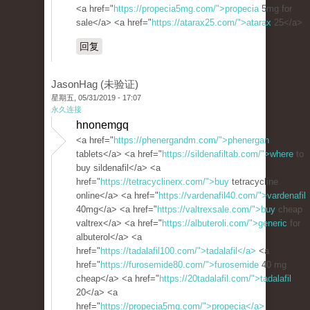
<a href="
https://propecia5mg.com/">propecia
5mg for
sale</a> <a href="
https://atarax25.com/">atarax
25</a>
回复
JasonHag (未验证)
星期五, 05/31/2019 - 17:07
永久连接
hnonemgq
<a href="
https://phenergandm.com/">phenergan
tablets</a> <a href="
https://sildenafiltab.com/">where
to
buy sildenafil</a> <a
href="
https://tetracyclinerx.com/">buy
tetracycline
online</a> <a href="
https://vardenafil40.com/">vardenafil
40mg</a> <a href="
https://valtrexsale.com/">buy
cheap
valtrex</a> <a href="
https://albuteroli.com/">generic
for
albuterol</a> <a
href="
https://tadalafil100.com/">tadalafil</a>
<a
href="
https://furosemide80.com/">furosemide
40 mg
cheap</a> <a href="
https://20tadalafil.com/">tadalafil
20</a> <a
href="
https://propecia5mg.com/">propecia</a>