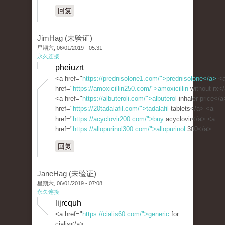
回复
JimHag (未验证)
星期六, 06/01/2019 - 05:31
永久连接
pheiuzrt
<a href="
https://prednisolone1.com/">prednisolone</a>
<
href="
https://amoxicillin250.com/">amoxicillin
without rx<
<a href="
https://albuteroli.com/">albuterol
inhaler price</a
href="
https://20tadalafil.com/">tadalafil
tablets</a> <a
href="
https://acyclovir200.com/">buy
acyclovir</a> <a
href="
https://allopurinol300.com/">allopurinol
300</a>
回复
JaneHag (未验证)
星期六, 06/01/2019 - 07:08
永久连接
lijrcquh
<a href="
https://cialis60.com/">generic
for
cialis</a>