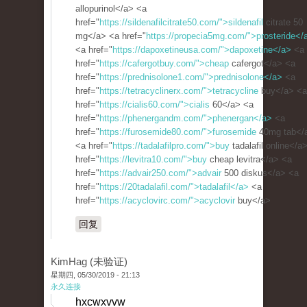
allopurinol</a> <a
href="
https://sildenafilcitrate50.com/">sildenafil
citrate 50
mg</a> <a href="
https://propecia5mg.com/">prosteride</
<a href="
https://dapoxetineusa.com/">dapoxetine</a>
<a
href="
https://cafergotbuy.com/">cheap
cafergot</a> <a
href="
https://prednisolone1.com/">prednisolone</a>
<a
href="
https://tetracyclinerx.com/">tetracycline
buy</a> <a
href="
https://cialis60.com/">cialis
60</a> <a
href="
https://phenergandm.com/">phenergan</a>
<a
href="
https://furosemide80.com/">furosemide
40mg tab</
<a href="
https://tadalafilpro.com/">buy
tadalafil online</a
href="
https://levitra10.com/">buy
cheap levitra</a> <a
href="
https://advair250.com/">advair
500 diskus</a> <a
href="
https://20tadalafil.com/">tadalafil</a>
<a
href="
https://acyclovirc.com/">acyclovir
buy</a>
回复
KimHag (未验证)
星期四, 05/30/2019 - 21:13
永久连接
hxcwxvvw