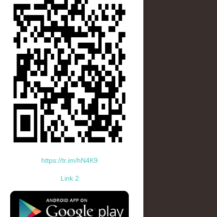
https://tr.im/hN4K9
Link 2
standard-icon-googleplay-app-store.png