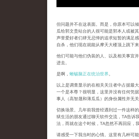
但问题并不在这表面。而是，你原本可以倾
瓜给郭文贵站台的人很可能是郭本人或被其
声誉爱好者们肆无忌惮的追求短暂的满足感
自杀，他们现在就能从摩天大楼顶上跳下来
他们可能与他们伪装的人、以及相关事宜并
进去。
是啊，
蜥蜴脑正在统治世界
。
以上是调查显示的在相关关注者中占据最大
一个是本尊？很明显，这里并没有任何凭据
事人（高智晟和薄瓜瓜）的身份属性并无关
切换场景。几年前我曾经遇到过一件这样的
狱生活的朋友通过聊天软件交流，TA告诉
法，而就在这个时候，TA忽然不再回应，
请感受一下我当时的心情。这里有几种可能