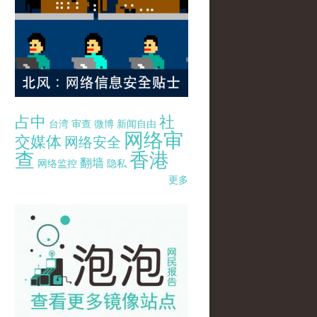
占中
社
台湾
审查
微博
新闻自由
网络审
交媒体
网络安全
查
香港
翻墙
网络监控
隐私
更多
pao-pao-banner-mirror-site-120814.jpg