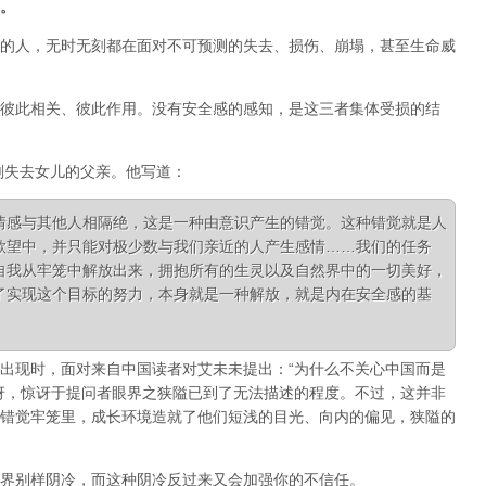
。
的人，无时无刻都在面对不可预测的失去、损伤、崩塌，甚至生命威
彼此相关、彼此作用。没有安全感的感知，是这三者集体受损的结
刚失去女儿的父亲。他写道：
情感与其他人相隔绝，这是一种由意识产生的错觉。这种错觉就是人
欲望中，并只能对极少数与我们亲近的人产生感情……我们的任务
自我从牢笼中解放出来，拥抱所有的生灵以及自然界中的一切美好，
了实现这个目标的努力，本身就是一种解放，就是内在安全感的基
出现时，面对来自中国读者对艾未未提出：“为什么不关心中国而是
讶，惊讶于提问者眼界之狭隘已到了无法描述的程度。不过，这并非
错觉牢笼里，成长环境造就了他们短浅的目光、向内的偏见，狭隘的
界别样阴冷，而这种阴冷反过来又会加强你的不信任。