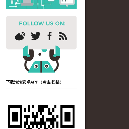
下载泡泡安卓APP（点击/扫描）