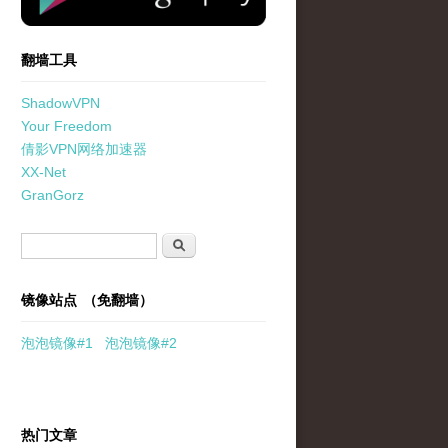
翻墙工具
ShadowVPN
Your Freedom
倩影VPN网络加速器
XX-Net
GranGorz
搜索表单
搜索
镜像站点 （免翻墙）
泡泡
镜像
#1
泡泡
镜像#2
热门文章