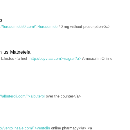
b
p://furosemide80.com/">furosemide
40 mg without prescription</a>
in us Matnetela
 Efectos <a href=
http://buyviaa.com>viagra</a>
Amoxicillin Online
//albuteroli.com/">albuterol
over the counter</a>
://ventolinsale.com/">ventolin
online pharmacy</a> <a