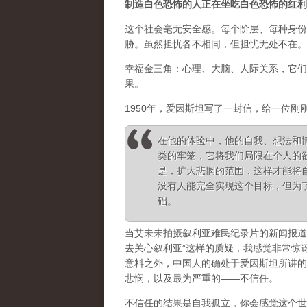
制造白色恐怖的人正在坐吃白色恐怖的红利
这个社会毫无安全感。每个阶层、每种身份
胁。虽然担忧各不相同，但担忧无处不在。
幸福金三角：心理、大脑、人际关系，它们
果。
1950年，爱因斯坦写了一封信，给一位刚
在他的体验中，他的自我、想法和
类的牢笼，它将我们局限在个人的
是，扩大悲悯的范围，这样才能将
没有人能完全实现这个目标，但为
础。
当艾未未拍摄叙利亚难民纪录片的新闻报道
去关心叙利亚”这样的质疑，我感觉非常惊
意料之外，中国人的确处于爱因斯坦所讲的
悲悯，以及最为严重的——不信任。
不信任的结果是自我孤立，你会感觉这个世