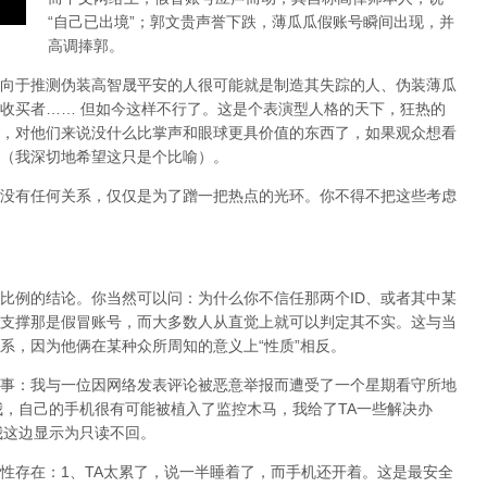
“自己已出境”；郭文贵声誉下跌，薄瓜瓜假账号瞬间出现，并
高调捧郭。
向于推测伪装高智晟平安的人很可能就是制造其失踪的人、伪装薄瓜
收买者…… 但如今这样不行了。这是个表演型人格的天下，狂热的
，对他们来说没什么比掌声和眼球更具价值的东西了，如果观众想看
（我深切地希望这只是个比喻）。
没有任何关系，仅仅是为了蹭一把热点的光环。你不得不把这些考虑
比例的结论。你当然可以问：为什么你不信任那两个ID、或者其中某
支撑那是假冒账号，而大多数人从直觉上就可以判定其不实。这与当
系，因为他俩在某种众所周知的意义上“性质”相反。
事：我与一位因网络发表评论被恶意举报而遭受了一个星期看守所地
我，自己的手机很有可能被植入了监控木马，我给了TA一些解决办
我这边显示为只读不回。
性存在：1、TA太累了，说一半睡着了，而手机还开着。这是最安全