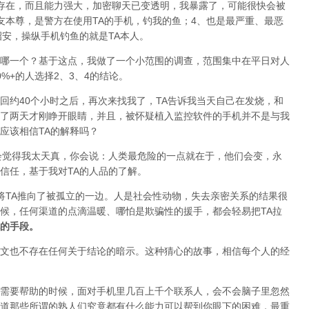
存在，而且能力强大，加密聊天已变透明，我暴露了，可能很快会被
友本尊，是警方在使用TA的手机，钓我的鱼；4、也是最严重、最恶
招安，操纵手机钓鱼的就是TA本人。
哪一个？基于这点，我做了一个小范围的调查，范围集中在平日对人
%+的人选择2、3、4的结论。
回约40个小时之后，再次来找我了，TA告诉我当天自己在发烧，和
了两天才刚睁开眼睛，并且，被怀疑植入监控软件的手机并不是与我
应该相信TA的解释吗？
会觉得我太天真，你会说：人类最危险的一点就在于，他们会变，永
信任，基于我对TA的人品的了解。
可能就将TA推向了被孤立的一边。人是社会性动物，失去亲密关系的结果很
候，任何渠道的点滴温暖、哪怕是欺骗性的援手，都会轻易把TA拉
的手段。
文也不存在任何关于结论的暗示。这种猜心的故事，相信每个人的经
需要帮助的时候，面对手机里几百上千个联系人，会不会脑子里忽然
道那些所谓的熟人们究竟都有什么能力可以帮到你眼下的困难，最重