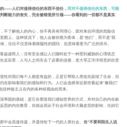
的——人们对值得信任的东西不信任，
而对不值得信任的东西，可能
判断能力的丧失，完全被错觉所引领——你看到的一切都不是真实
，不了解他人的内心，你不再具有同理心，面对来自环境的危险信
意图上。这种状况下，他人会被你视为客体，是“他们”，而不是“我
时候，往往不仅意味着狭隘性的团结，也意味着更为广泛的排斥。
客趁虚而入；没有安全感让人们随时处于一种受到威胁的心理状态
生反应里，人与人之间失去了必要的连接，老大哥正洋洋得意的欣赏
觉性对我们每个人都是有益的，正是它帮助人类祖先延续了生命，但
仍在影响着我们的感知和行为。人们会选择亲近那些看起来“像我们”
，包括种族主义在内的各种歧视由此而来。
深蒂固的基础，是它在塑造我们感知世界的方式，并对自己的内在叙
反思的内在教育，你就会屈从于社会环境和大脑皮层的影响，任由它
群中会高速传递，并遗传给下一代的人类社会。
当“不要和陌生人说