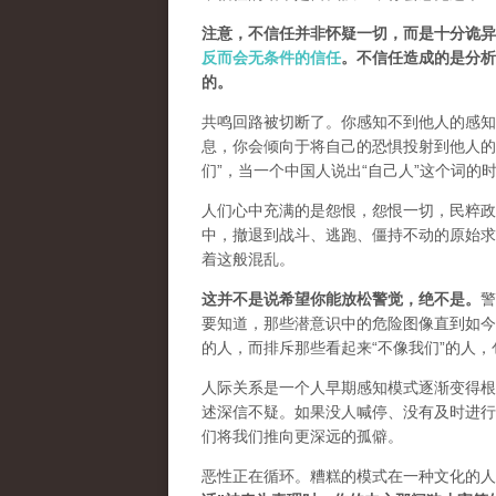
注意，不信任并非怀疑一切，而是十分诡异
反而会无条件的信任
。不信任造成的是分析
的。
共鸣回路被切断了。你感知不到他人的感知
息，你会倾向于将自己的恐惧投射到他人的
们”，
当一个中国人说出“自己人”这个词的
人们心中充满的是怨恨，怨恨一切，民粹政
中，撤退到战斗、逃跑、僵持不动的原始求
着这般混乱。
这并不是说希望你能放松警觉，绝不是
。
警
要知道，那些潜意识中的危险图像直到如今
的人，而排斥那些看起来“不像我们”的人
人际关系是一个人早期感知模式逐渐变得根
述深信不疑。如果没人喊停、没有及时进行
们将我们推向更深远的孤僻。
恶性正在循环。糟糕的模式在一种文化的人