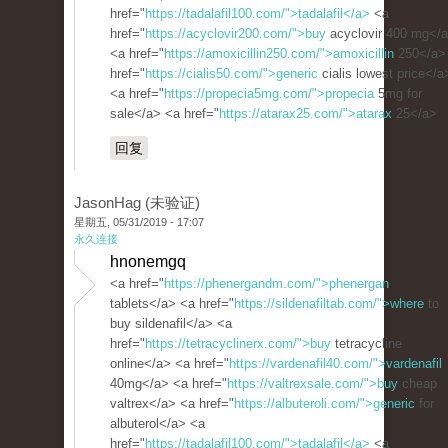
href="
https://tadalafil100.com/">tadalafil</a>
<a
href="
https://acyclovir200.com/">buy
acyclovir 400 mg</
<a href="
https://amoxicillin250.com/">amoxicillin
250</a>
href="
https://cialis50.com/">generic
cialis lowest price</a
<a href="
https://propecia5mg.com/">propecia
5mg for
sale</a> <a href="
https://atarax25.com/">atarax
25</a>
回复
JasonHag (未验证)
星期五, 05/31/2019 - 17:07
永久连接
hnonemgq
<a href="
https://phenergandm.com/">phenergan
tablets</a> <a href="
https://sildenafiltab.com/">where
to
buy sildenafil</a> <a
href="
https://tetracyclinerx.com/">buy
tetracycline
online</a> <a href="
https://vardenafil40.com/">vardenafil
40mg</a> <a href="
https://valtrexsale.com/">buy
cheap
valtrex</a> <a href="
https://albuteroli.com/">generic
for
albuterol</a> <a
href="
https://tadalafil100.com/">tadalafil</a>
<a