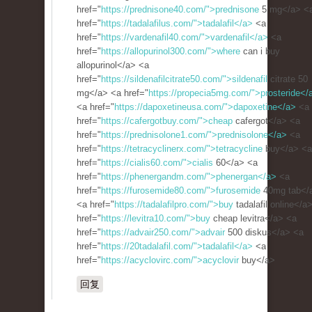
href="
https://prednisone40.com/">prednisone
5 mg</a> <
href="
https://tadalafilus.com/">tadalafil</a>
<a
href="
https://vardenafil40.com/">vardenafil</a>
<a
href="
https://allopurinol300.com/">where
can i buy
allopurinol</a> <a
href="
https://sildenafilcitrate50.com/">sildenafil
citrate 50
mg</a> <a href="
https://propecia5mg.com/">prosteride</
<a href="
https://dapoxetineusa.com/">dapoxetine</a>
<a
href="
https://cafergotbuy.com/">cheap
cafergot</a> <a
href="
https://prednisolone1.com/">prednisolone</a>
<a
href="
https://tetracyclinerx.com/">tetracycline
buy</a> <a
href="
https://cialis60.com/">cialis
60</a> <a
href="
https://phenergandm.com/">phenergan</a>
<a
href="
https://furosemide80.com/">furosemide
40mg tab</
<a href="
https://tadalafilpro.com/">buy
tadalafil online</a
href="
https://levitra10.com/">buy
cheap levitra</a> <a
href="
https://advair250.com/">advair
500 diskus</a> <a
href="
https://20tadalafil.com/">tadalafil</a>
<a
href="
https://acyclovirc.com/">acyclovir
buy</a>
回复