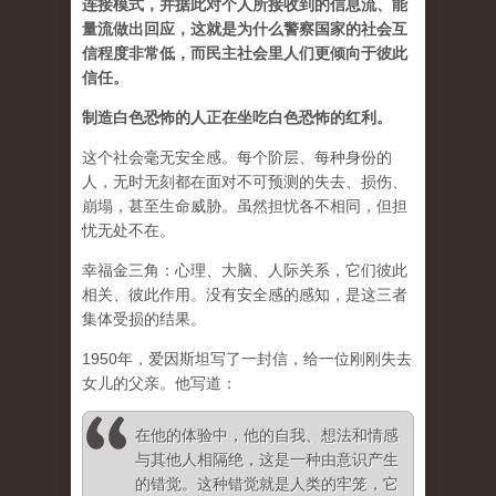
连接模式，并据此对个人所接收到的信息流、能
量流做出回应，这就是为什么警察国家的社会互
信程度非常低，而民主社会里人们更倾向于彼此
信任。
制造白色恐怖的人正在坐吃白色恐怖的红利。
这个社会毫无安全感。每个阶层、每种身份的
人，无时无刻都在面对不可预测的失去、损伤、
崩塌，甚至生命威胁。虽然担忧各不相同，但担
忧无处不在。
幸福金三角：心理、大脑、人际关系，它们彼此
相关、彼此作用。没有安全感的感知，是这三者
集体受损的结果。
1950年，爱因斯坦写了一封信，给一位刚刚失去
女儿的父亲。他写道：
在他的体验中，他的自我、想法和情感
与其他人相隔绝，这是一种由意识产生
的错觉。这种错觉就是人类的牢笼，它