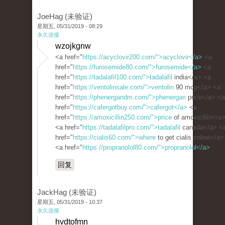
JoeHag (未验证)
星期五, 05/31/2019 - 08:29
永久连接
wzojkgnw
<a href="
https://acyclovir200.com/">acyclovir</a>
<a
href="
https://furosemide80.com/">furosemide</a>
<a
href="
https://tadalafil100.com/">tadalafil
india</a> <a
href="
https://ventolinsale.com/">ventolin
90 mcg</a> <a
href="
https://phenergandm.com/">phenergan
price</a> <a
href="
https://cafergotbuy.com/">cafergot</a>
<a
href="
https://amoxicillin250.com/">price
of amoxicillin</a
<a href="
https://tadalafilpro.com/">tadalafil
canada</a> <
href="
https://cialis60.com/">where
to get cialis online</a>
<a href="
https://propranolol80.com/">propranolol</a>
回复
JackHag (未验证)
星期五, 05/31/2019 - 10:37
永久连接
hvdtofmn