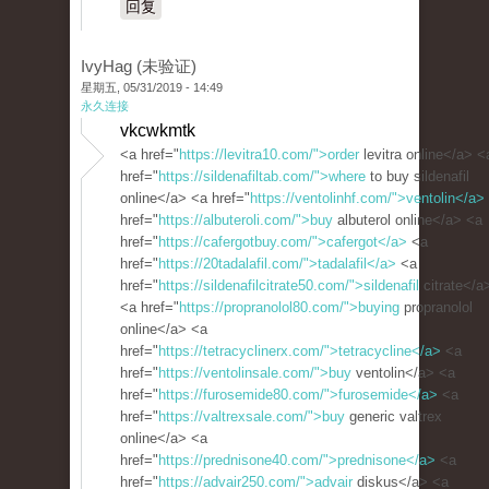
回复
IvyHag (未验证)
星期五, 05/31/2019 - 14:49
永久连接
vkcwkmtk
<a href="
https://levitra10.com/">order
levitra online</a> <
href="
https://sildenafiltab.com/">where
to buy sildenafil
online</a> <a href="
https://ventolinhf.com/">ventolin</a>
href="
https://albuteroli.com/">buy
albuterol online</a> <a
href="
https://cafergotbuy.com/">cafergot</a>
<a
href="
https://20tadalafil.com/">tadalafil</a>
<a
href="
https://sildenafilcitrate50.com/">sildenafil
citrate</a
<a href="
https://propranolol80.com/">buying
propranolol
online</a> <a
href="
https://tetracyclinerx.com/">tetracycline</a>
<a
href="
https://ventolinsale.com/">buy
ventolin</a> <a
href="
https://furosemide80.com/">furosemide</a>
<a
href="
https://valtrexsale.com/">buy
generic valtrex
online</a> <a
href="
https://prednisone40.com/">prednisone</a>
<a
href="
https://advair250.com/">advair
diskus</a> <a