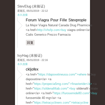
StevElug (未验证)
星期五, 05/31/2019 - 22:12
永久连接
Forum Viagra Pour Fille Stevprople
La Mejor Viagra Natural Canada Drug Pharmicies
<a href=
http://vhsfp.com>buy
viagra online</a>
Cialis Generico Prezzo Farmacia
回复
IvyHag (未验证)
星期五, 05/31/2019 - 22:16
永久连接
ckljofex
<a href="
https://dapoxetineusa.com/">where
to buy
dapoxetine</a> <a
href="
https://propecia5mg.com/">finasteride</a>
<a
href="
https://sildenafiltab.com/">buy
sildenafil citrate
online</a> <a href="
https://furosemide80.com/">buy
furosemide 40 mg</a> <a
href="
https://tetracyclinerx.com/">tetracycline