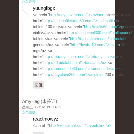
永久连接
yuunglbgx
<a href="
http://acyclovirc.com/">zovirax
tablets</a> <a
href="
http://sildenafilcitrate50.com/">sildenafil
citrate
tablets 100 mg</a> <a href="
http://cialis60.com/">generic
cialis</a> <a href="
http://allopurinol300.com/">allopurinol
tablets</a> <a href="
http://tadalafilpro.com/">tadalafil
generic</a> <a href="
http://levitra10.com/">levitra
10
mg</a> <a
href="
http://tetracyclinerx.com/">tetracycline</a>
<a
href="
http://20tadalafil.com/">tadalafil</a>
<a
href="
http://furosemide80.com/">furosemide</a>
<a
href="
http://acyclovir200.com/">aciclovir
200 mg</a>
回复
AmyHag (未验证)
星期五, 05/31/2019 - 14:31
永久连接
reactmowyz
<a href="
http://ventolinhf.com/">ventolin</a>