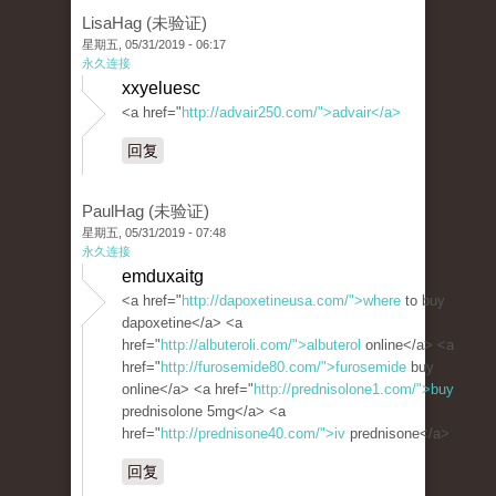
LisaHag (未验证)
星期五, 05/31/2019 - 06:17
永久连接
xxyeluesc
<a href="
http://advair250.com/">advair</a>
回复
PaulHag (未验证)
星期五, 05/31/2019 - 07:48
永久连接
emduxaitg
<a href="
http://dapoxetineusa.com/">where
to buy
dapoxetine</a> <a
href="
http://albuteroli.com/">albuterol
online</a> <a
href="
http://furosemide80.com/">furosemide
buy
online</a> <a href="
http://prednisolone1.com/">buy
prednisolone 5mg</a> <a
href="
http://prednisone40.com/">iv
prednisone</a>
回复