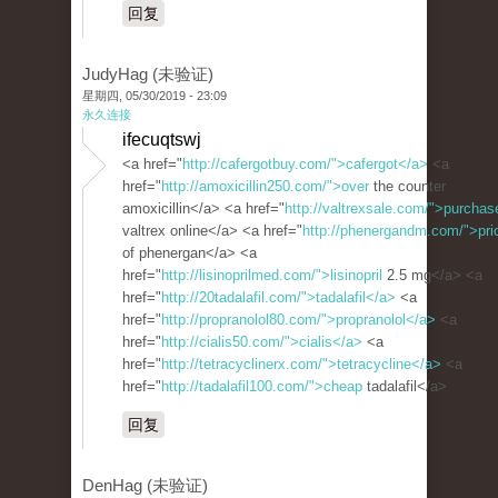
回复
JudyHag (未验证)
星期四, 05/30/2019 - 23:09
永久连接
ifecuqtswj
<a href="
http://cafergotbuy.com/">cafergot</a>
<a
href="
http://amoxicillin250.com/">over
the counter
amoxicillin</a> <a href="
http://valtrexsale.com/">purchas
valtrex online</a> <a href="
http://phenergandm.com/">pri
of phenergan</a> <a
href="
http://lisinoprilmed.com/">lisinopril
2.5 mg</a> <a
href="
http://20tadalafil.com/">tadalafil</a>
<a
href="
http://propranolol80.com/">propranolol</a>
<a
href="
http://cialis50.com/">cialis</a>
<a
href="
http://tetracyclinerx.com/">tetracycline</a>
<a
href="
http://tadalafil100.com/">cheap
tadalafil</a>
回复
DenHag (未验证)