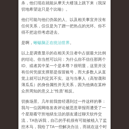
杀，他们现在就能从摩天大楼顶上跳下来（我深
切地希望这只是个比喻）。
他们可能与他们伪装的人、以及相关事宜并没有
任何关系，仅仅是为了蹭一把热点的光环。你不
得不把这些考虑进去。
是啊，
蜥蜴脑正在统治世界
。
以上是调查显示的在相关关注者中占据最大比例
的结论。你当然可以问：为什么你不信任那两个
ID、或者其中某一个是本尊？很明显，这里并没
有任何凭据支撑那是假冒账号，而大多数人从直
觉上就可以判定其不实。这与当事人（高智晟和
薄瓜瓜）的身份属性并无关系，因为他俩在某种
众所周知的意义上“性质”相反。
切换场景。几年前我曾经遇到过一件这样的事：
我与一位因网络发表评论被恶意举报而遭受了一
个星期看守所地狱生活的朋友通过聊天软件交
流，TA告诉我，自己的手机很有可能被植入了监
控木马，我给了TA一些解决办法，而就在这个时