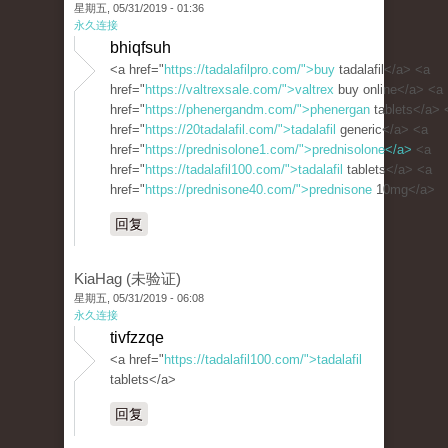
星期五, 05/31/2019 - 01:36
永久连接
bhiqfsuh
<a href="
https://tadalafilpro.com/">buy
tadalafil</a> <a
href="
https://valtrexsale.com/">valtrex
buy online</a> <a
href="
https://phenergandm.com/">phenergan
tablets</a> 
href="
https://20tadalafil.com/">tadalafil
generic</a> <a
href="
https://prednisolone1.com/">prednisolone</a>
<a
href="
https://tadalafil100.com/">tadalafil
tablets</a> <a
href="
https://prednisone40.com/">prednisone
10mg</a>
回复
KiaHag (未验证)
星期五, 05/31/2019 - 06:08
永久连接
tivfzzqe
<a href="
https://tadalafil100.com/">tadalafil
tablets</a>
回复