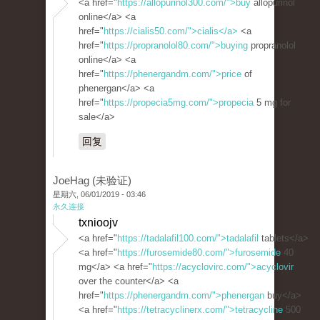
<a href="
https://allopurinol300.com/">buy
allopurinol
online</a> <a
href="
https://cialis50.com/">cialis</a>
<a
href="
https://propranolol80.com/">buying
propranolol
online</a> <a
href="
https://phenergandm.com/">price
of
phenergan</a> <a
href="
https://propecia5mg.com/">propecia
5 mg for
sale</a>
回复
JoeHag (未验证)
星期六, 06/01/2019 - 03:46
永久连接
txnioojv
<a href="
https://tadalafil100.com/">tadalafil
tablets</a>
<a href="
https://furosemide80.com/">furosemide
40
mg</a> <a href="
https://acyclovirc.com/">acyclovir
over the counter</a> <a
href="
https://phenergandm.com/">phenergan
buy</a>
<a href="
https://tetracyclinerx.com/">tetracycline
500