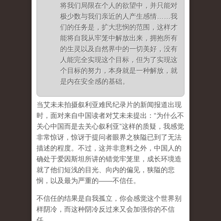
将我们局限在个人的欲望中，并只能对
极少数与我们亲近的人产生感情……我
们的任务是，扩大悲悯的范围，这样才
能将自我从牢笼中解放出来，拥抱所有
的生灵以及自然界中的一切美好，没有
人能完全实现这个目标，但为了实现这
个目标的努力，本身就是一种解放，就
是内在安全感的基础。
当艾未未拍摄叙利亚难民纪录片的新闻报道出现
时，面对来自中国读者对艾未未提出：“为什么不
关心中国而是去关心叙利亚”这样的质疑，我感觉
非常惊讶，惊讶于提问者眼界之狭隘已到了无法
描述的程度。不过，这并非意料之外，中国人的
确处于爱因斯坦所讲的错觉牢笼里，成长环境造
就了他们短浅的目光、向内的偏见，狭隘的悲
悯，以及最为严重的——不信任。
不信任的结果是自我孤立，你会感觉这个世界别
样阴冷，而这种阴冷反过来又会加强你的不信
任。