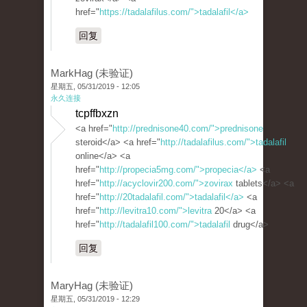
href="
https://tadalafilus.com/">tadalafil</a>
回复
MarkHag (未验证)
星期五, 05/31/2019 - 12:05
永久连接
tcpffbxzn
<a href="
http://prednisone40.com/">prednisone
steroid</a> <a href="
http://tadalafilus.com/">tadalafil
online</a> <a
href="
http://propecia5mg.com/">propecia</a>
<a
href="
http://acyclovir200.com/">zovirax
tablets</a> <a
href="
http://20tadalafil.com/">tadalafil</a>
<a
href="
http://levitra10.com/">levitra
20</a> <a
href="
http://tadalafil100.com/">tadalafil
drug</a>
回复
MaryHag (未验证)
星期五, 05/31/2019 - 12:29