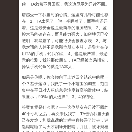
候，TA忽然不再回应，我这边显示为只读不回。
请感受一下我当时的心情。这里有几种可能性存
在：1、TA太累了，说一半睡着了，而手机还开
着。这是最安全也是最简单的推测结果；2、监
控木马的确存在，而且能力强大，加密聊天已变
透明，我暴露了，可能很快会被查水表；3、与
我对话的人并不是我那位朋友本尊，是警方在使
用TA的手机，钓我的鱼；4、也是最严重、最恶
意的推测，我的那位朋友，TA已经被当局招安，
操纵手机钓鱼的就是TA本人。
如果是你呢，你会倾向于上述四个结论中的哪一
个？基于这点，我做了一个小范围的调查，范围
集中在平日对人权信息关注度较高的群体中，结
果显示，90%+的人选择2、3、4的结论。
答案究竟是什么呢？——这位朋友在只读不回约
40个小时之后，再次来找我了，TA告诉我当天自
己在发烧，和我说话的过程中直接昏了过去，迷
迷糊糊睡了两天才刚睁开眼睛，并且，被怀疑植