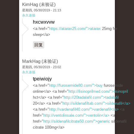
KimHag (未验证)
星期四, 05/30/2019 - 21:13
永久连接
hxcwxvvw
<a href="
https://atarax25.com/">atarax
25mg for
sleep</a>
回复
MarkHag (未验证)
星期四, 05/30/2019 - 23:02
永久连接
tpeiwiojy
<a href="
http://furosemide80.com/">buy
furosemide
online</a> <a href="
http://lisinoprilmed.com/">lisinopril
hct</a> <a href="
http://20tadalafil.com/">tadalafil
20</a> <a href="
http://sildenafiltab.com/">sildenafil</a>
<a href="
http://vardenafil40.com/">vardenafil</a>
<a
href="
http://ventolinsale.com/">ventolin</a>
<a
href="
http://sildenafilcitrate50.com/">generic
sildenafil
citrate 100mg</a>