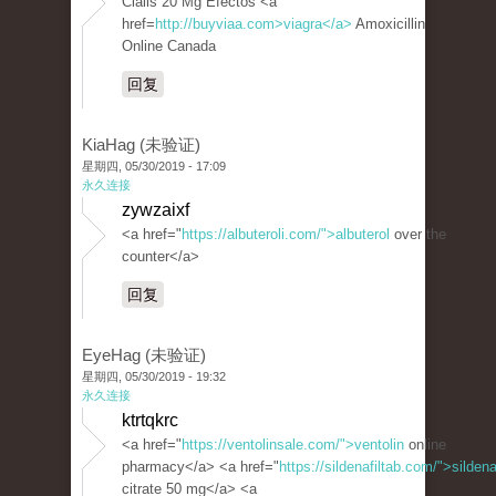
Cialis 20 Mg Efectos <a
href=
http://buyviaa.com>viagra</a>
Amoxicillin
Online Canada
回复
KiaHag (未验证)
星期四, 05/30/2019 - 17:09
永久连接
zywzaixf
<a href="
https://albuteroli.com/">albuterol
over the
counter</a>
回复
EyeHag (未验证)
星期四, 05/30/2019 - 19:32
永久连接
ktrtqkrc
<a href="
https://ventolinsale.com/">ventolin
online
pharmacy</a> <a href="
https://sildenafiltab.com/">sildena
citrate 50 mg</a> <a