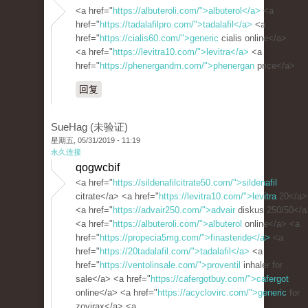
<a href="
https://albuteroli.com/">albuterol</a>
<a
href="
https://tadalafilpro.com/">tadalafil</a>
<a
href="
https://cialis60.com/">generic
cialis online</a>
<a href="
https://levitra10.com/">levitra</a>
<a
href="
https://phenergandm.com/">phenergan
price</a>
回复
SueHag (未验证)
星期五, 05/31/2019 - 11:19
永久连接
qogwcbif
<a href="
https://sildenafilcitrate50.com/">sildenafil
citrate</a> <a href="
https://levitra10.com/">levitra
20</a>
<a href="
https://advair250.com/">advair
diskus 250/50</a
<a href="
https://albuteroli.com/">albuterol
online</a> <a
href="
https://propecia5mg.com/">finasteride</a>
<a
href="
https://20tadalafil.com/">tadalafil</a>
<a
href="
https://ventolinsale.com/">proventil
inhaler for
sale</a> <a href="
https://cafergotbuy.com/">cafergot
online</a> <a href="
https://acyclovirc.com/">generic
for
zovirax</a> <a