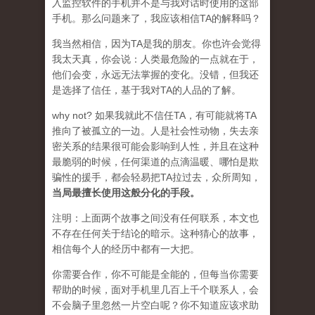
入监控软件的手机并不是与我对话时使用的这部
手机。那么问题来了，我应该相信TA的解释吗？
我当然相信，因为TA是我的朋友。你也许会觉得
我太天真，你会说：人类最危险的一点就在于，
他们会变，永远无法掌握的变化。没错，但我还
是选择了信任，基于我对TA的人品的了解。
why not? 如果我就此不信任TA，有可能就将TA
推向了被孤立的一边。人是社会性动物，失去亲
密关系的结果很可能会影响到人性，并且在这种
最脆弱的时候，任何渠道的点滴温暖、哪怕是欺
骗性的援手，都会轻易把TA拉过去，众所周知，
当局最擅长使用这般分化的手段。
注明：上面两个故事之间没有任何联系，本文也
不存在任何关于结论的暗示。这种猜心的故事，
相信每个人的经历中都有一大把。
你需要合作，你不可能是全能的，但每当你需要
帮助的时候，面对手机里几百上千个联系人，会
不会脑子里忽然一片空白呢？你不知道应该求助