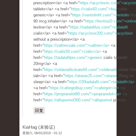
prescription</a> <a href="
https://acyclovirc.com/">acyclo
tablets</a> <a href="
https://cialis60.com/">buy
cialis
generic</a> <a href="
https://ventolinhf.com/">ventolin
hfa
90 mcg inhaler</a> <a href="
https://levitra10.com/">onlin
levitra</a> <a href="
https://tadalafilus.com/">tadalafil
cialis</a> <a href="
https://acyclovir200.com/">acyclovir
without a prescription</a> <a
href="
https://valtrexsale.com/">valtrex</a>
<a
href="
https://cialis50.com/">cialis</a>
<a
href="
https://tadalafilpro.com/">generic
cialis tadalafil
20mg</a> <a
href="
https://sildenafilcitrate50.com/">sildenafil
citrate 50
tab</a> <a href="
https://atarax25.com/">atarax
25mg for
sleep</a> <a href="
https://20tadalafil.com/">tadalafil</a>
<a href="
https://cafergotbuy.com/">cafergot</a>
<a
href="
https://propranolol80.com/">propranolol</a>
<a
href="
https://allopurinol300.com/">allopurinol
pill</a>
回复
KiaHag (未验证)
星期六, 06/01/2019 - 01:12