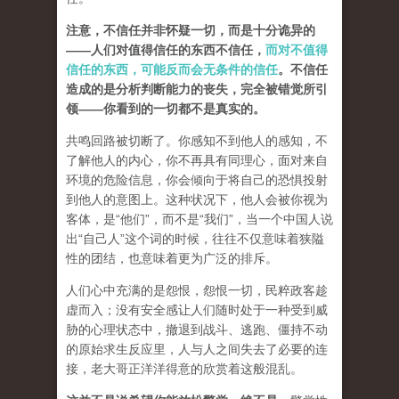
注意，不信任并非怀疑一切，而是十分诡异的
——人们对值得信任的东西不信任，
而对不值得
信任的东西，可能反而会无条件的信任
。不信任
造成的是分析判断能力的丧失，完全被错觉所引
领——你看到的一切都不是真实的。
共鸣回路被切断了。你感知不到他人的感知，不
了解他人的内心，你不再具有同理心，面对来自
环境的危险信息，你会倾向于将自己的恐惧投射
到他人的意图上。这种状况下，他人会被你视为
客体，是“他们”，而不是“我们”，
当一个中国人说
出“自己人”这个词的时候，往往不仅意味着狭隘
性的团结，也意味着更为广泛的排斥。
人们心中充满的是怨恨，怨恨一切，民粹政客趁
虚而入；没有安全感让人们随时处于一种受到威
胁的心理状态中，撤退到战斗、逃跑、僵持不动
的原始求生反应里，人与人之间失去了必要的连
接，老大哥正洋洋得意的欣赏着这般混乱。