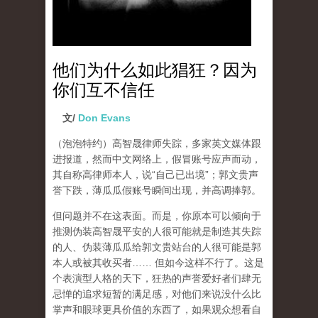
他们为什么如此猖狂？因为
你们互不信任
文/
Don Evans
（泡泡特约）
高智晟律师失踪，多家英文媒体跟
进报道，然而中文网络上，假冒账号应声而动，
其自称高律师本人，说“自己已出境”；郭文贵声
誉下跌，薄瓜瓜假账号瞬间出现，并高调捧郭。
但问题并不在这表面。而是，你原本可以倾向于
推测伪装高智晟平安的人很可能就是制造其失踪
的人、伪装薄瓜瓜给郭文贵站台的人很可能是郭
本人或被其收买者…… 但如今这样不行了。这是
个表演型人格的天下，狂热的声誉爱好者们肆无
忌惮的追求短暂的满足感，对他们来说没什么比
掌声和眼球更具价值的东西了，如果观众想看自