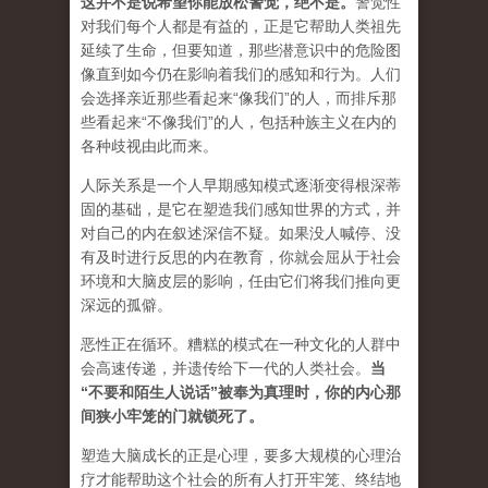
这并不是说希望你能放松警觉，绝不是
。
警觉性
对我们每个人都是有益的，正是它帮助人类祖先
延续了生命，但要知道，那些潜意识中的危险图
像直到如今仍在影响着我们的感知和行为。人们
会选择亲近那些看起来“像我们”的人，而排斥那
些看起来“不像我们”的人，包括种族主义在内的
各种歧视由此而来。
人际关系是一个人早期感知模式逐渐变得根深蒂
固的基础，是它在塑造我们感知世界的方式，并
对自己的内在叙述深信不疑。如果没人喊停、没
有及时进行反思的内在教育，你就会屈从于社会
环境和大脑皮层的影响，任由它们将我们推向更
深远的孤僻。
恶性正在循环。糟糕的模式在一种文化的人群中
会高速传递，并遗传给下一代的人类社会。
当
“不要和陌生人说话”被奉为真理时，你的内心那
间狭小牢笼的门就锁死了。
塑造大脑成长的正是心理，要多大规模的心理治
疗才能帮助这个社会的所有人打开牢笼、终结地