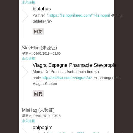
永久连接
bjalohus
<a href="
https://lisinoprilmed.com/">lisinopril
40 mg
tablets</a>
回复
StevElug (未验证)
星期六, 06/01/2019 - 02:00
永久连接
Viagra Espagne Pharmacie Stevprople
Marca De Propecia Isotretinoin find <a
href=
http://elc4sa.com>viagra</a>
Erfahrungen Mit
Viagra Kaufen
回复
MiaHag (未验证)
星期六, 06/01/2019 - 03:18
永久连接
oplpagim