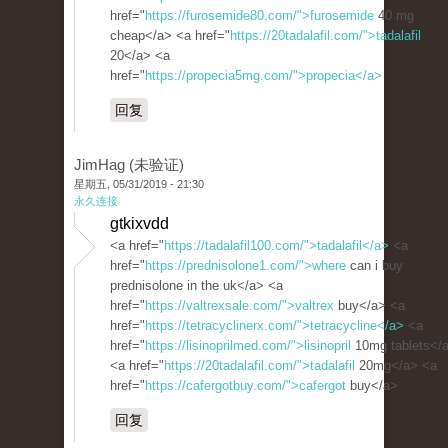
href="
https://furosemide80.com/">furosemide
40 mg
cheap</a> <a href="
https://20tadalafil.com/">tadalafil
20</a> <a
href="
https://propecia5mg.com/">propecia</a>
回复
JimHag (未验证)
星期五, 05/31/2019 - 21:30
永久连接
gtkixvdd
<a href="
https://tadalafil100.com/">tadalafil</a>
<a
href="
https://prednisolone1.com/">where
can i buy
prednisolone in the uk</a> <a
href="
https://valtrexsale.com/">valtrex
buy</a> <a
href="
https://tetracyclinerx.com/">tetracycline</a>
<a
href="
https://lisinoprilmed.com/">lisinopril
10mg tablets</
<a href="
https://20tadalafil.com/">tadalafil
20mg</a> <a
href="
https://cafergotbuy.com/">cafergot
buy</a>
回复