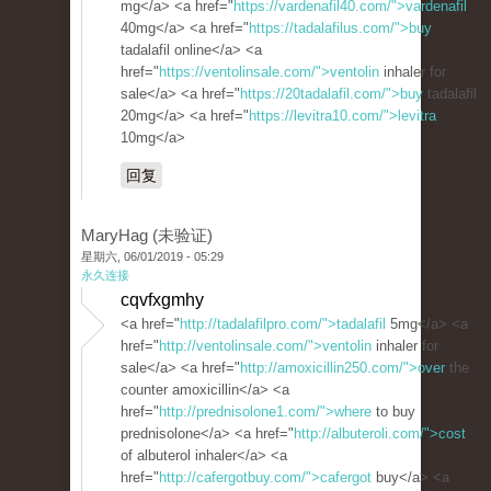
mg</a> <a href="
https://vardenafil40.com/">vardenafil
40mg</a> <a href="
https://tadalafilus.com/">buy
tadalafil online</a> <a
href="
https://ventolinsale.com/">ventolin
inhaler for
sale</a> <a href="
https://20tadalafil.com/">buy
tadalafil
20mg</a> <a href="
https://levitra10.com/">levitra
10mg</a>
回复
MaryHag (未验证)
星期六, 06/01/2019 - 05:29
永久连接
cqvfxgmhy
<a href="
http://tadalafilpro.com/">tadalafil
5mg</a> <a
href="
http://ventolinsale.com/">ventolin
inhaler for
sale</a> <a href="
http://amoxicillin250.com/">over
the
counter amoxicillin</a> <a
href="
http://prednisolone1.com/">where
to buy
prednisolone</a> <a href="
http://albuteroli.com/">cost
of albuterol inhaler</a> <a
href="
http://cafergotbuy.com/">cafergot
buy</a> <a