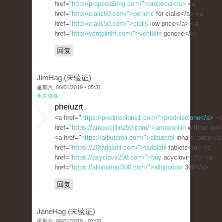
href="
http://propecia5mg.com/">propecia</a>
<a
href="
http://cialis60.com/">generic
for cialis</a> <a
href="
http://cialis50.com/">cialis
low price</a> <a
href="
http://ventolinhf.com/">ventolin
generic</a>
回复
JimHag (未验证)
星期六, 06/01/2019 - 05:31
永久连接
pheiuzrt
<a href="
https://prednisolone1.com/">prednisolone</a>
<
href="
https://amoxicillin250.com/">amoxicillin
without rx<
<a href="
https://albuteroli.com/">albuterol
inhaler price</a
href="
https://20tadalafil.com/">tadalafil
tablets</a> <a
href="
https://acyclovir200.com/">buy
acyclovir</a> <a
href="
https://allopurinol300.com/">allopurinol
300</a>
回复
JaneHag (未验证)
星期六, 06/01/2019 - 07:08