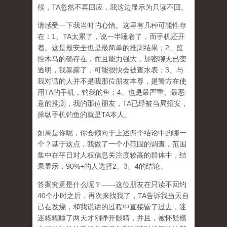
候，TA忽然不再回应，我这边显示为只读不回。
请感受一下我当时的心情。这里有几种可能性存
在：1、TA太累了，说一半睡着了，而手机还开
着。这是最安全也是最简单的推测结果；2、监
控木马的确存在，而且能力强大，加密聊天已变
透明，我暴露了，可能很快会被查水表；3、与
我对话的人并不是我那位朋友本尊，是警方在使
用TA的手机，钓我的鱼；4、也是最严重、最恶
意的推测，我的那位朋友，TA已经被当局招安，
操纵手机钓鱼的就是TA本人。
如果是你呢，你会倾向于上述四个结论中的哪一
个？基于这点，我做了一个小范围的调查，范围
集中在平日对人权信息关注度较高的群体中，结
果显示，90%+的人选择2、3、4的结论。
答案究竟是什么呢？——这位朋友在只读不回约
40个小时之后，再次来找我了，TA告诉我当天自
己在发烧，和我说话的过程中直接昏了过去，迷
迷糊糊睡了两天才刚睁开眼睛，并且，被怀疑植