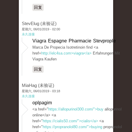
回复
StevElug (未验证)
星期六, 06/01/2019 - 02:00
永久连接
Viagra Espagne Pharmacie Stevprople
Marca De Propecia Isotretinoin find <a
href=
http://elc4sa.com>viagra</a>
Erfahrungen Mit
Viagra Kaufen
回复
MiaHag (未验证)
星期六, 06/01/2019 - 03:18
永久连接
oplpagim
<a href="
https://allopurinol300.com/">buy
allopurinol
online</a> <a
href="
https://cialis50.com/">cialis</a>
<a
href="
https://propranolol80.com/">buying
propranolol