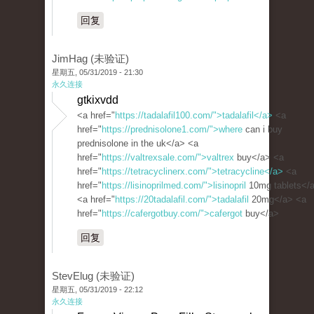
回复
JimHag (未验证)
星期五, 05/31/2019 - 21:30
永久连接
gtkixvdd
<a href="
https://tadalafil100.com/">tadalafil</a>
<a
href="
https://prednisolone1.com/">where
can i buy
prednisolone in the uk</a> <a
href="
https://valtrexsale.com/">valtrex
buy</a> <a
href="
https://tetracyclinerx.com/">tetracycline</a>
<a
href="
https://lisinoprilmed.com/">lisinopril
10mg tablets</
<a href="
https://20tadalafil.com/">tadalafil
20mg</a> <a
href="
https://cafergotbuy.com/">cafergot
buy</a>
回复
StevElug (未验证)
星期五, 05/31/2019 - 22:12
永久连接