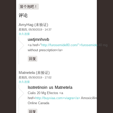
冒个泡吧！
评论
AmyHag (未验证)
星期四, 05/30/2019 - 14:37
永久连接
uwtjmnhvvb
<a href="
http://furosemide80.com/">furosemide
40 mg
without prescription</a>
回复
Matnetela (未验证)
星期四, 05/30/2019 - 17:02
永久连接
Isotretinoin us Matnetela
Cialis 20 Mg Efectos <a
href=
http://buyviaa.com>viagra</a>
Amoxicillin
Online Canada
回复