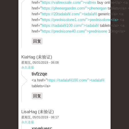
href="
https://valtrexsale.com/">valtrex
buy online</a> <a
href="
https://phenergandm.com/">phenergan
tablets</a> 
href="
https://20tadalafil.com/">tadalafil
generic</a> <a
href="
https://prednisolone1.com/">prednisolone</a>
<a
href="
https://tadalafil100.com/">tadalafil
tablets</a> <a
href="
https://prednisone40.com/">prednisone
10mg</a>
回复
KiaHag (未验证)
星期五, 05/31/2019 - 06:08
永久连接
tivfzzqe
<a href="
https://tadalafil100.com/">tadalafil
tablets</a>
回复
LisaHag (未验证)
星期五, 05/31/2019 - 06:17
永久连接
xxyeluesc