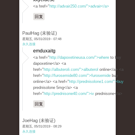
<a href="
http://advair250.com/">advair</a>
回复
PaulHag (未验证)
星期五, 05/31/2019 - 07:48
永久连接
emduxaitg
<a href="
http://dapoxetineusa.com/">where
to buy
dapoxetine</a> <a
href="
http://albuteroli.com/">albuterol
online</a> <a
href="
http://furosemide80.com/">furosemide
buy
online</a> <a href="
http://prednisolone1.com/">buy
prednisolone 5mg</a> <a
href="
http://prednisone40.com/">iv
prednisone</a>
回复
JoeHag (未验证)
星期五, 05/31/2019 - 08:29
永久连接