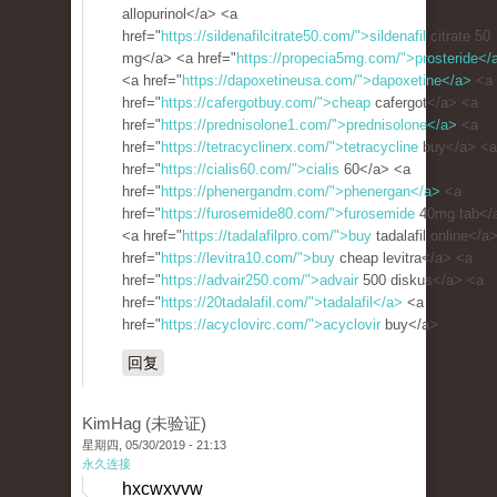
allopurinol</a> <a
href="
https://sildenafilcitrate50.com/">sildenafil
citrate 50
mg</a> <a href="
https://propecia5mg.com/">prosteride</
<a href="
https://dapoxetineusa.com/">dapoxetine</a>
<a
href="
https://cafergotbuy.com/">cheap
cafergot</a> <a
href="
https://prednisolone1.com/">prednisolone</a>
<a
href="
https://tetracyclinerx.com/">tetracycline
buy</a> <a
href="
https://cialis60.com/">cialis
60</a> <a
href="
https://phenergandm.com/">phenergan</a>
<a
href="
https://furosemide80.com/">furosemide
40mg tab</
<a href="
https://tadalafilpro.com/">buy
tadalafil online</a
href="
https://levitra10.com/">buy
cheap levitra</a> <a
href="
https://advair250.com/">advair
500 diskus</a> <a
href="
https://20tadalafil.com/">tadalafil</a>
<a
href="
https://acyclovirc.com/">acyclovir
buy</a>
回复
KimHag (未验证)
星期四, 05/30/2019 - 21:13
永久连接
hxcwxvvw