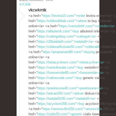
永久连接
vkcwkmtk
<a href="
https://levitra10.com/">order
levitra online</a> <
href="
https://sildenafiltab.com/">where
to buy sildenafil
online</a> <a href="
https://ventolinhf.com/">ventolin</a>
href="
https://albuteroli.com/">buy
albuterol online</a> <a
href="
https://cafergotbuy.com/">cafergot</a>
<a
href="
https://20tadalafil.com/">tadalafil</a>
<a
href="
https://sildenafilcitrate50.com/">sildenafil
citrate</a
<a href="
https://propranolol80.com/">buying
propranolol
online</a> <a
href="
https://tetracyclinerx.com/">tetracycline</a>
<a
href="
https://ventolinsale.com/">buy
ventolin</a> <a
href="
https://furosemide80.com/">furosemide</a>
<a
href="
https://valtrexsale.com/">buy
generic valtrex
online</a> <a
href="
https://prednisone40.com/">prednisone</a>
<a
href="
https://advair250.com/">advair
diskus</a> <a
href="
https://tadalafil100.com/">tadalafil</a>
<a
href="
https://acyclovir200.com/">buy
acyclovir 400 mg</
<a href="
https://amoxicillin250.com/">amoxicillin
250</a>
href="
https://cialis50.com/">generic
cialis lowest price</a