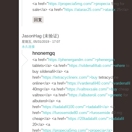
<a href="
https://propecia5mg.com/">propecia
5mg for
sale</a> <a href="
https://atarax25.com/">atarax
25</a>
回复
JasonHag (未验证)
星期五, 05/31/2019 - 17:07
永久连接
hnonemgq
<a href="
https://phenergandm.com/">phenergan
tablets</a> <a href="
https://sildenafiltab.com/">where
to
buy sildenafil</a> <a
href="
https://tetracyclinerx.com/">buy
tetracycline
online</a> <a href="
https://vardenafil40.com/">vardenafil
40mg</a> <a href="
https://valtrexsale.com/">buy
cheap
valtrex</a> <a href="
https://albuteroli.com/">generic
for
albuterol</a> <a
href="
https://tadalafil100.com/">tadalafil</a>
<a
href="
https://furosemide80.com/">furosemide
40 mg
cheap</a> <a href="
https://20tadalafil.com/">tadalafil
20</a> <a
href="
https://propecia5mg.com/">propecia</a>