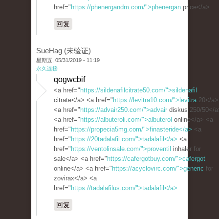
href="
https://phenergandm.com/">phenergan
price</a>
回复
SueHag (未验证)
星期五, 05/31/2019 - 11:19
永久连接
qogwcbif
<a href="
https://sildenafilcitrate50.com/">sildenafil
citrate</a> <a href="
https://levitra10.com/">levitra
20</a>
<a href="
https://advair250.com/">advair
diskus 250/50</a
<a href="
https://albuteroli.com/">albuterol
online</a> <a
href="
https://propecia5mg.com/">finasteride</a>
<a
href="
https://20tadalafil.com/">tadalafil</a>
<a
href="
https://ventolinsale.com/">proventil
inhaler for
sale</a> <a href="
https://cafergotbuy.com/">cafergot
online</a> <a href="
https://acyclovirc.com/">generic
for
zovirax</a> <a
href="
https://tadalafilus.com/">tadalafil</a>
回复