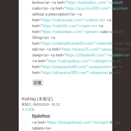
levitra</a> <a href="
https://tadalafilus.com/">tadalafil
cialis</a> <a href="
https://acyclovir200.com/">acyclovir
without a prescription</a> <a
href="
https://valtrexsale.com/">valtrex</a>
<a
href="
https://cialis50.com/">cialis</a>
<a
href="
https://tadalafilpro.com/">generic
cialis tadalafil
20mg</a> <a
href="
https://sildenafilcitrate50.com/">sildenafil
citrate 50
tab</a> <a href="
https://atarax25.com/">atarax
25mg for
sleep</a> <a href="
https://20tadalafil.com/">tadalafil</a>
<a href="
https://cafergotbuy.com/">cafergot</a>
<a
href="
https://propranolol80.com/">propranolol</a>
<a
href="
https://allopurinol300.com/">allopurinol
pill</a>
回复
KiaHag (未验证)
星期六, 06/01/2019 - 01:12
永久连接
bjalohus
<a href="
https://lisinoprilmed.com/">lisinopril
40 mg
tablets</a>