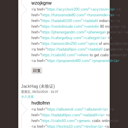
wzojkgnw
<a href="
https://acyclovir200.com/">acyclovir</a>
<a
href="
https://furosemide80.com/">furosemide</a>
<a
href="
https://tadalafil100.com/">tadalafil
india</a> <a
href="
https://ventolinsale.com/">ventolin
90 mcg</a> <a
href="
https://phenergandm.com/">phenergan
price</a> <a
href="
https://cafergotbuy.com/">cafergot</a>
<a
href="
https://amoxicillin250.com/">price
of amoxicillin</a
<a href="
https://tadalafilpro.com/">tadalafil
canada</a> <
href="
https://cialis60.com/">where
to get cialis online</a>
<a href="
https://propranolol80.com/">propranolol</a>
回复
JackHag (未验证)
星期五, 05/31/2019 - 10:37
永久连接
hvdtofmn
<a href="
https://albuteroli.com/">albuterol</a>
<a
href="
https://tadalafilpro.com/">tadalafil</a>
<a
href="
https://cialis60.com/">generic
cialis online</a>
<a href="
https://levitra10.com/">levitra</a>
<a