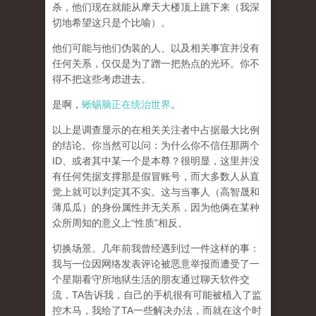
杀，他们现在就能从摩天大楼顶上跳下来（我深
切地希望这只是个比喻）。
他们可能与他们伪装的人、以及相关事宜并没有
任何关系，仅仅是为了蹭一把热点的光环。你不
得不把这些考虑进去。
是啊，
蜥蜴脑正在统治世界
。
以上是调查显示的在相关关注者中占据最大比例
的结论。你当然可以问：为什么你不信任那两个
ID、或者其中某一个是本尊？很明显，这里并没
有任何凭据支撑那是假冒账号，而大多数人从直
觉上就可以判定其不实。这与当事人（高智晟和
薄瓜瓜）的身份属性并无关系，因为他俩在某种
众所周知的意义上“性质”相反。
切换场景。几年前我曾经遇到过一件这样的事：
我与一位因网络发表评论被恶意举报而遭受了一
个星期看守所地狱生活的朋友通过聊天软件交
流，TA告诉我，自己的手机很有可能被植入了监
控木马，我给了TA一些解决办法，而就在这个时