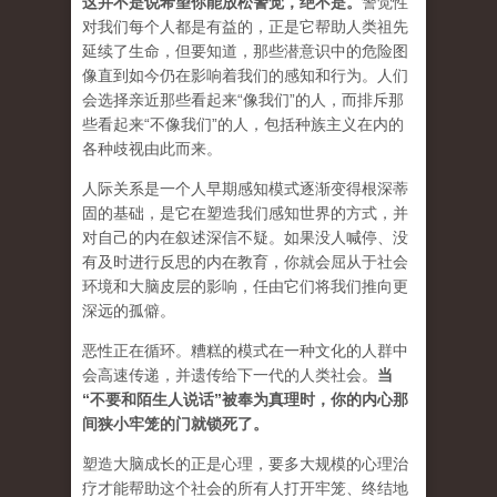
这并不是说希望你能放松警觉，绝不是
。
警觉性
对我们每个人都是有益的，正是它帮助人类祖先
延续了生命，但要知道，那些潜意识中的危险图
像直到如今仍在影响着我们的感知和行为。人们
会选择亲近那些看起来“像我们”的人，而排斥那
些看起来“不像我们”的人，包括种族主义在内的
各种歧视由此而来。
人际关系是一个人早期感知模式逐渐变得根深蒂
固的基础，是它在塑造我们感知世界的方式，并
对自己的内在叙述深信不疑。如果没人喊停、没
有及时进行反思的内在教育，你就会屈从于社会
环境和大脑皮层的影响，任由它们将我们推向更
深远的孤僻。
恶性正在循环。糟糕的模式在一种文化的人群中
会高速传递，并遗传给下一代的人类社会。
当
“不要和陌生人说话”被奉为真理时，你的内心那
间狭小牢笼的门就锁死了。
塑造大脑成长的正是心理，要多大规模的心理治
疗才能帮助这个社会的所有人打开牢笼、终结地