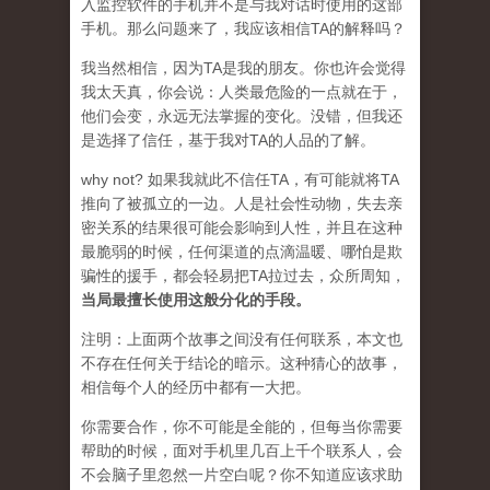
入监控软件的手机并不是与我对话时使用的这部
手机。那么问题来了，我应该相信TA的解释吗？
我当然相信，因为TA是我的朋友。你也许会觉得
我太天真，你会说：人类最危险的一点就在于，
他们会变，永远无法掌握的变化。没错，但我还
是选择了信任，基于我对TA的人品的了解。
why not? 如果我就此不信任TA，有可能就将TA
推向了被孤立的一边。人是社会性动物，失去亲
密关系的结果很可能会影响到人性，并且在这种
最脆弱的时候，任何渠道的点滴温暖、哪怕是欺
骗性的援手，都会轻易把TA拉过去，众所周知，
当局最擅长使用这般分化的手段。
注明：上面两个故事之间没有任何联系，本文也
不存在任何关于结论的暗示。这种猜心的故事，
相信每个人的经历中都有一大把。
你需要合作，你不可能是全能的，但每当你需要
帮助的时候，面对手机里几百上千个联系人，会
不会脑子里忽然一片空白呢？你不知道应该求助