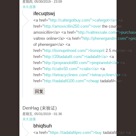
星期四, 05/30/2019 - 23:09
永久连接
ifecuqtswj
<a href="
http://cafergotbuy.com/">cafergot</a>
<a
href="
http://amoxicillin250.com/">over
the counter
amoxicillin</a> <a href="
http://valtrexsale.com/">purchas
valtrex online</a> <a href="
http://phenergandm.com/">pri
of phenergan</a> <a
href="
http://lisinoprilmed.com/">lisinopril
2.5 mg</a> <a
href="
http://20tadalafil.com/">tadalafil</a>
<a
href="
http://propranolol80.com/">propranolol</a>
<a
href="
http://cialis50.com/">cialis</a>
<a
href="
http://tetracyclinerx.com/">tetracycline</a>
<a
href="
http://tadalafil100.com/">cheap
tadalafil</a>
回复
DenHag (未验证)
星期五, 05/31/2019 - 01:36
永久连接
bhiqfsuh
<a href="
https://tadalafilpro.com/">buy
tadalafil</a> <a