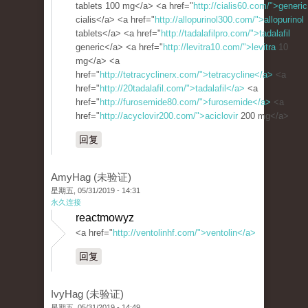
tablets 100 mg</a> <a href="
http://cialis60.com/">generic
cialis</a> <a href="
http://allopurinol300.com/">allopurinol
tablets</a> <a href="
http://tadalafilpro.com/">tadalafil
generic</a> <a href="
http://levitra10.com/">levitra
10
mg</a> <a
href="
http://tetracyclinerx.com/">tetracycline</a>
<a
href="
http://20tadalafil.com/">tadalafil</a>
<a
href="
http://furosemide80.com/">furosemide</a>
<a
href="
http://acyclovir200.com/">aciclovir
200 mg</a>
回复
AmyHag (未验证)
星期五, 05/31/2019 - 14:31
永久连接
reactmowyz
<a href="
http://ventolinhf.com/">ventolin</a>
回复
IvyHag (未验证)
星期五, 05/31/2019 - 14:49