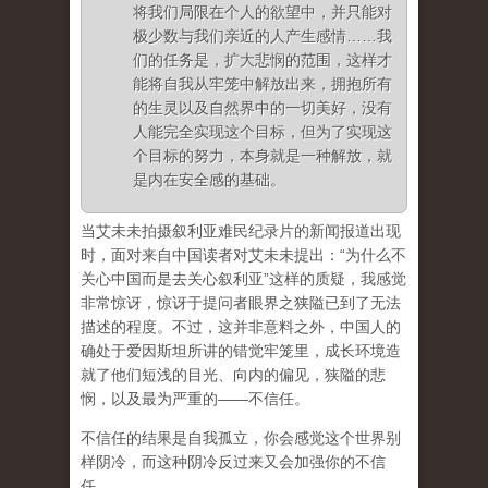
将我们局限在个人的欲望中，并只能对
极少数与我们亲近的人产生感情……我
们的任务是，扩大悲悯的范围，这样才
能将自我从牢笼中解放出来，拥抱所有
的生灵以及自然界中的一切美好，没有
人能完全实现这个目标，但为了实现这
个目标的努力，本身就是一种解放，就
是内在安全感的基础。
当艾未未拍摄叙利亚难民纪录片的新闻报道出现
时，面对来自中国读者对艾未未提出：“为什么不
关心中国而是去关心叙利亚”这样的质疑，我感觉
非常惊讶，惊讶于提问者眼界之狭隘已到了无法
描述的程度。不过，这并非意料之外，中国人的
确处于爱因斯坦所讲的错觉牢笼里，成长环境造
就了他们短浅的目光、向内的偏见，狭隘的悲
悯，以及最为严重的——不信任。
不信任的结果是自我孤立，你会感觉这个世界别
样阴冷，而这种阴冷反过来又会加强你的不信
任。