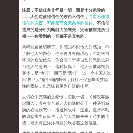
注意，不信任并非怀疑一切，而是十分诡异的
——人们对值得信任的东西不信任，
而对不值得
信任的东西，可能反而会无条件的信任
。不信任
造成的是分析判断能力的丧失，完全被错觉所引
领——你看到的一切都不是真实的。
共鸣回路被切断了。你感知不到他人的感知，不
了解他人的内心，你不再具有同理心，面对来自
环境的危险信息，你会倾向于将自己的恐惧投射
到他人的意图上。这种状况下，他人会被你视为
客体，是“他们”，而不是“我们”，
当一个中国人说
出“自己人”这个词的时候，往往不仅意味着狭隘
性的团结，也意味着更为广泛的排斥。
人们心中充满的是怨恨，怨恨一切，民粹政客趁
虚而入；没有安全感让人们随时处于一种受到威
胁的心理状态中，撤退到战斗、逃跑、僵持不动
的原始求生反应里，人与人之间失去了必要的连
接，老大哥正洋洋得意的欣赏着这般混乱。