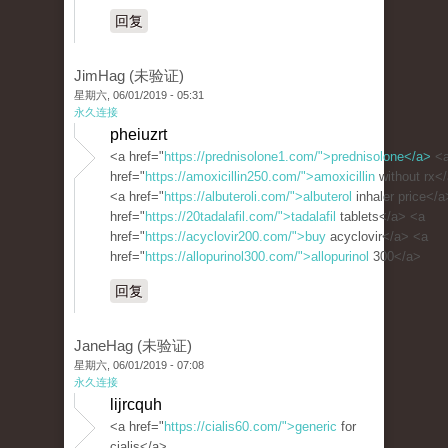
回复
JimHag (未验证)
星期六, 06/01/2019 - 05:31
永久连接
pheiuzrt
<a href="
https://prednisolone1.com/">prednisolone</a>
<
href="
https://amoxicillin250.com/">amoxicillin
without rx<
<a href="
https://albuteroli.com/">albuterol
inhaler price</a
href="
https://20tadalafil.com/">tadalafil
tablets</a> <a
href="
https://acyclovir200.com/">buy
acyclovir</a> <a
href="
https://allopurinol300.com/">allopurinol
300</a>
回复
JaneHag (未验证)
星期六, 06/01/2019 - 07:08
永久连接
lijrcquh
<a href="
https://cialis60.com/">generic
for
cialis</a>