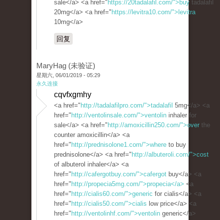
sale</a> <a href="
https://20tadalafil.com/">buy
tadalafil
20mg</a> <a href="
https://levitra10.com/">levitra
10mg</a>
回复
MaryHag (未验证)
星期六, 06/01/2019 - 05:29
永久连接
cqvfxgmhy
<a href="
http://tadalafilpro.com/">tadalafil
5mg</a> <a
href="
http://ventolinsale.com/">ventolin
inhaler for
sale</a> <a href="
http://amoxicillin250.com/">over
the
counter amoxicillin</a> <a
href="
http://prednisolone1.com/">where
to buy
prednisolone</a> <a href="
http://albuteroli.com/">cost
of albuterol inhaler</a> <a
href="
http://cafergotbuy.com/">cafergot
buy</a> <a
href="
http://propecia5mg.com/">propecia</a>
<a
href="
http://cialis60.com/">generic
for cialis</a> <a
href="
http://cialis50.com/">cialis
low price</a> <a
href="
http://ventolinhf.com/">ventolin
generic</a>