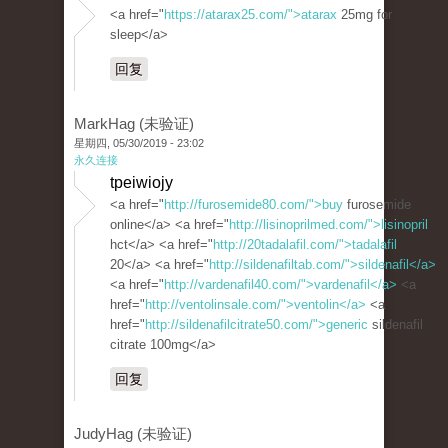
<a href="
https://atarax25.com/">atarax
25mg for
sleep</a>
回复
MarkHag (未验证)
星期四, 05/30/2019 - 23:02
永久连接
tpeiwiojy
<a href="
http://furosemide80.com/">buy
furosemide
online</a> <a href="
http://lisinoprilmed.com/">lisinopril
hct</a> <a href="
http://20tadalafil.com/">tadalafil
20</a> <a href="
http://sildenafiltab.com/">sildenafil</a>
<a href="
http://vardenafil40.com/">vardenafil</a>
<a
href="
http://ventolinsale.com/">ventolin</a>
<a
href="
http://sildenafilcitrate50.com/">generic
sildenafil
citrate 100mg</a>
回复
JudyHag (未验证)