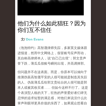
他们为什么如此猖狂？因为
你们互不信任
文/
Don Evans
（泡泡特约）
高智晟律师失踪，多家英文媒体跟
进报道，然而中文网络上，假冒账号应声而动，
其自称高律师本人，说“自己已出境”；郭文贵声
誉下跌，薄瓜瓜假账号瞬间出现，并高调捧郭。
但问题并不在这表面。而是，你原本可以倾向于
推测伪装高智晟平安的人很可能就是制造其失踪
的人、伪装薄瓜瓜给郭文贵站台的人很可能是郭
本人或被其收买者…… 但如今这样不行了。这是
个表演型人格的天下，狂热的声誉爱好者们肆无
忌惮的追求短暂的满足感，对他们来说没什么比
掌声和眼球更具价值的东西了，如果观众想看自