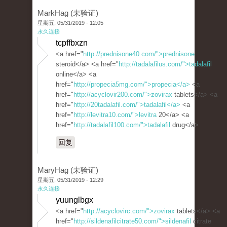
MarkHag (未验证)
星期五, 05/31/2019 - 12:05
永久连接
tcpffbxzn
<a href="
http://prednisone40.com/">prednisone
steroid</a> <a href="
http://tadalafilus.com/">tadalafil
online</a> <a
href="
http://propecia5mg.com/">propecia</a>
<a
href="
http://acyclovir200.com/">zovirax
tablets</a> <a
href="
http://20tadalafil.com/">tadalafil</a>
<a
href="
http://levitra10.com/">levitra
20</a> <a
href="
http://tadalafil100.com/">tadalafil
drug</a>
回复
MaryHag (未验证)
星期五, 05/31/2019 - 12:29
永久连接
yuunglbgx
<a href="
http://acyclovirc.com/">zovirax
tablets</a> <a
href="
http://sildenafilcitrate50.com/">sildenafil
citrate