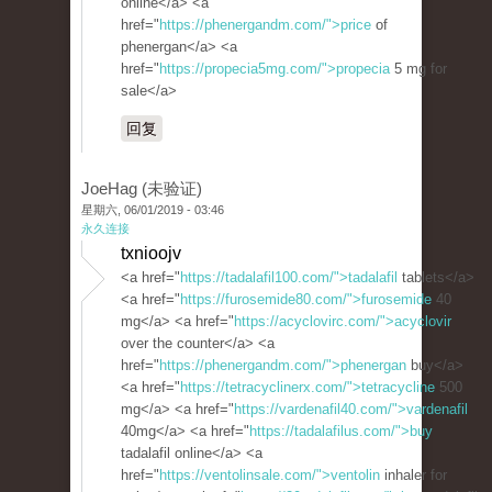
online</a> <a
href="
https://phenergandm.com/">price
of
phenergan</a> <a
href="
https://propecia5mg.com/">propecia
5 mg for
sale</a>
回复
JoeHag (未验证)
星期六, 06/01/2019 - 03:46
永久连接
txnioojv
<a href="
https://tadalafil100.com/">tadalafil
tablets</a>
<a href="
https://furosemide80.com/">furosemide
40
mg</a> <a href="
https://acyclovirc.com/">acyclovir
over the counter</a> <a
href="
https://phenergandm.com/">phenergan
buy</a>
<a href="
https://tetracyclinerx.com/">tetracycline
500
mg</a> <a href="
https://vardenafil40.com/">vardenafil
40mg</a> <a href="
https://tadalafilus.com/">buy
tadalafil online</a> <a
href="
https://ventolinsale.com/">ventolin
inhaler for