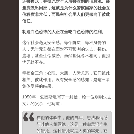
连接模式，并据此对个人所接收到的信息流、能
量流做出回应，这就是为什么警察国家的社会互
信程度非常低，而民主社会里人们更倾向于彼此
信任。
制造白色恐怖的人正在坐吃白色恐怖的红利。
这个社会毫无安全感。每个阶层、每种身份的
人，无时无刻都在面对不可预测的失去、损伤、
崩塌，甚至生命威胁。虽然担忧各不相同，但担
忧无处不在。
幸福金三角：心理、大脑、人际关系，它们彼此
相关、彼此作用。没有安全感的感知，是这三者
集体受损的结果。
1950年，爱因斯坦写了一封信，给一位刚刚失去
女儿的父亲。他写道：
在他的体验中，他的自我、想法和情感
与其他人相隔绝，这是一种由意识产生
的错觉。这种错觉就是人类的牢笼，它