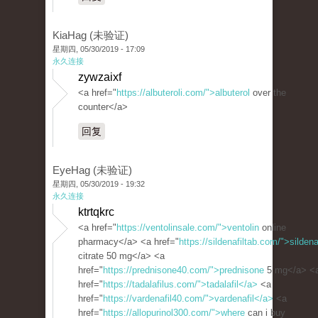
KiaHag (未验证)
星期四, 05/30/2019 - 17:09
永久连接
zywzaixf
<a href="
https://albuteroli.com/">albuterol
over the
counter</a>
回复
EyeHag (未验证)
星期四, 05/30/2019 - 19:32
永久连接
ktrtqkrc
<a href="
https://ventolinsale.com/">ventolin
online
pharmacy</a> <a href="
https://sildenafiltab.com/">sildena
citrate 50 mg</a> <a
href="
https://prednisone40.com/">prednisone
5 mg</a> <
href="
https://tadalafilus.com/">tadalafil</a>
<a
href="
https://vardenafil40.com/">vardenafil</a>
<a
href="
https://allopurinol300.com/">where
can i buy