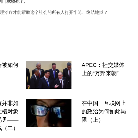
的门就锁死了。
理治疗才能帮助这个社会的所有人打开牢笼、终结地狱？
会被如何
APEC：社交媒体
上的“万邦来朝”
查并非如
在中国：互联网上
吐槽对象
的政治为何如此局
易见——
限（上）
战（二）