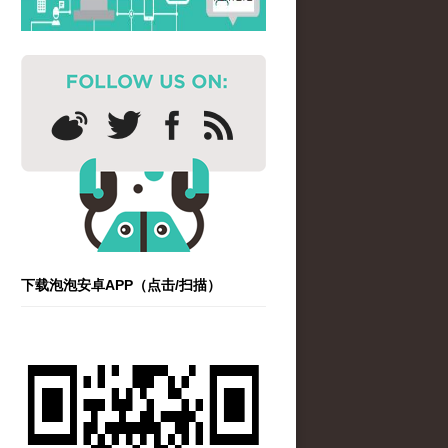
下载泡泡安卓APP（点击/扫描）