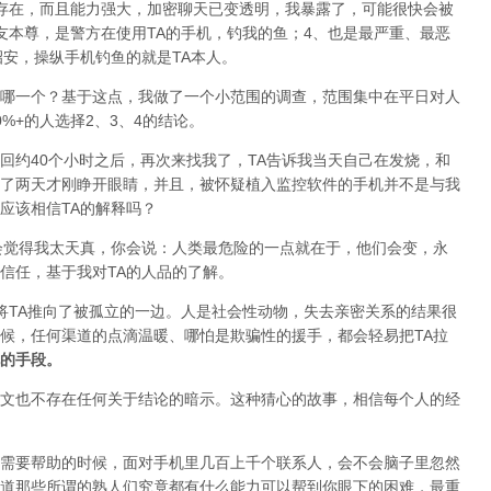
存在，而且能力强大，加密聊天已变透明，我暴露了，可能很快会被
友本尊，是警方在使用TA的手机，钓我的鱼；4、也是最严重、最恶
招安，操纵手机钓鱼的就是TA本人。
哪一个？基于这点，我做了一个小范围的调查，范围集中在平日对人
%+的人选择2、3、4的结论。
回约40个小时之后，再次来找我了，TA告诉我当天自己在发烧，和
了两天才刚睁开眼睛，并且，被怀疑植入监控软件的手机并不是与我
应该相信TA的解释吗？
会觉得我太天真，你会说：人类最危险的一点就在于，他们会变，永
信任，基于我对TA的人品的了解。
可能就将TA推向了被孤立的一边。人是社会性动物，失去亲密关系的结果很
候，任何渠道的点滴温暖、哪怕是欺骗性的援手，都会轻易把TA拉
的手段。
文也不存在任何关于结论的暗示。这种猜心的故事，相信每个人的经
需要帮助的时候，面对手机里几百上千个联系人，会不会脑子里忽然
道那些所谓的熟人们究竟都有什么能力可以帮到你眼下的困难，最重