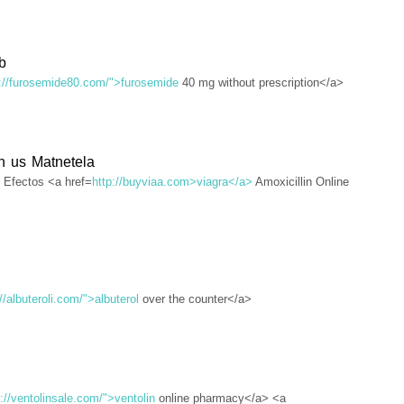
b
p://furosemide80.com/">furosemide
40 mg without prescription</a>
in us Matnetela
 Efectos <a href=
http://buyviaa.com>viagra</a>
Amoxicillin Online
//albuteroli.com/">albuterol
over the counter</a>
://ventolinsale.com/">ventolin
online pharmacy</a> <a