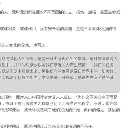
。
的人，无时无刻都在面对不可预测的失去、损伤、崩塌，甚至生命威
彼此相关、彼此作用。没有安全感的感知，是这三者集体受损的结
刚失去女儿的父亲。他写道：
情感与其他人相隔绝，这是一种由意识产生的错觉。这种错觉就是人
欲望中，并只能对极少数与我们亲近的人产生感情……我们的任务
自我从牢笼中解放出来，拥抱所有的生灵以及自然界中的一切美好，
了实现这个目标的努力，本身就是一种解放，就是内在安全感的基
出现时，面对来自中国读者对艾未未提出：“为什么不关心中国而是
讶，惊讶于提问者眼界之狭隘已到了无法描述的程度。不过，这并非
错觉牢笼里，成长环境造就了他们短浅的目光、向内的偏见，狭隘的
界别样阴冷，而这种阴冷反过来又会加强你的不信任。