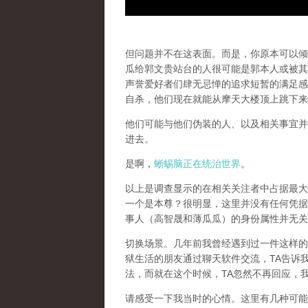
但问题并不在这表面。而是，你原本可以倾
瓜给郭文贵站台的人很可能是郭本人或被其
声誉爱好者们肆无忌惮的追求短暂的满足感
自杀，他们现在就能从摩天大楼顶上跳下来
他们可能与他们伪装的人、以及相关事宜并
进去。
是啊，
蜥蜴脑正在统治世界
。
以上是调查显示的在相关关注者中占据最大
一个是本尊？很明显，这里并没有任何凭据
事人（高智晟和薄瓜瓜）的身份属性并无关
切换场景。几年前我曾经遇到过一件这样的
狱生活的朋友通过聊天软件交流，TA告诉
法，而就在这个时候，TA忽然不再回应，
请感受一下我当时的心情。这里有几种可能