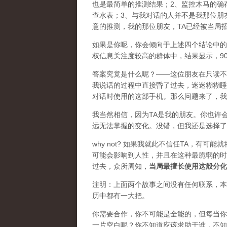
也是最简单的推测结果；2、监控木马的确
查水表；3、与我对话的人并不是我那位朋
意的推测，我的那位朋友，TA已经被当局
如果是你呢，你会倾向于上述四个结论中的
权信息关注度较高的群体中，结果显示，90
答案究竟是什么呢？——这位朋友在只读不
我说话的过程中直接昏了过去，迷迷糊糊睡
对话时使用的这部手机。那么问题来了，我
我当然相信，因为TA是我的朋友。你也许
远无法掌握的变化。没错，但我还是选择了
why not? 如果我就此不信任TA，有
可能会影响到人性，并且在这种最脆弱的时
过去，众所周知，
当局最擅长使用这般分化
注明：上面两个故事之间没有任何联系，本
历中都有一大把。
你需要合作，你不可能是全能的，但每当你
一片空白呢？你不知道应该求助于谁，不知