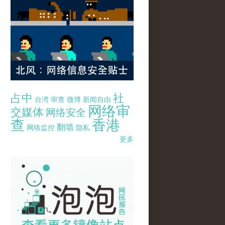
占中
社
台湾
审查
微博
新闻自由
网络审
交媒体
网络安全
查
香港
翻墙
网络监控
隐私
更多
pao-pao-banner-mirror-site-120814.jpg