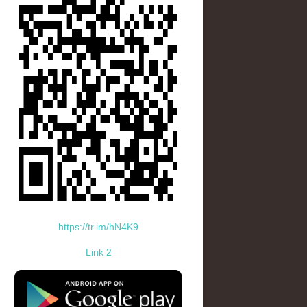
https://tr.im/hN4K9
Link 2
standard-icon-googleplay-app-store.png