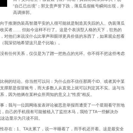
“自己已出境”；郭文贵声誉下跌，薄瓜瓜假账号瞬间出现，并
高调捧郭。
向于推测伪装高智晟平安的人很可能就是制造其失踪的人、伪装薄瓜
收买者…… 但如今这样不行了。这是个表演型人格的天下，狂热的
，对他们来说没什么比掌声和眼球更具价值的东西了，如果观众想看
（我深切地希望这只是个比喻）。
没有任何关系，仅仅是为了蹭一把热点的光环。你不得不把这些考虑
比例的结论。你当然可以问：为什么你不信任那两个ID、或者其中某
支撑那是假冒账号，而大多数人从直觉上就可以判定其不实。这与当
系，因为他俩在某种众所周知的意义上“性质”相反。
事：我与一位因网络发表评论被恶意举报而遭受了一个星期看守所地
我，自己的手机很有可能被植入了监控木马，我给了TA一些解决办
我这边显示为只读不回。
性存在：1、TA太累了，说一半睡着了，而手机还开着。这是最安全