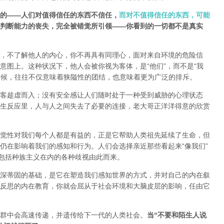
的——人们对值得信任的东西不信任，
而对不值得信任的东西，可能
判断能力的丧失，完全被错觉所引领——你看到的一切都不是真实
，不了解他人的内心，你不再具有同理心，面对来自环境的危险信
意图上。这种状况下，他人会被你视为客体，是“他们”，而不是“我
时候，往往不仅意味着狭隘性的团结，也意味着更为广泛的排斥。
客趁虚而入；没有安全感让人们随时处于一种受到威胁的心理状态
生反应里，人与人之间失去了必要的连接，老大哥正洋洋得意的欣赏
觉性对我们每个人都是有益的，正是它帮助人类祖先延续了生命，但
仍在影响着我们的感知和行为。人们会选择亲近那些看起来“像我们”
，包括种族主义在内的各种歧视由此而来。
深蒂固的基础，是它在塑造我们感知世界的方式，并对自己的内在叙
反思的内在教育，你就会屈从于社会环境和大脑皮层的影响，任由它
群中会高速传递，并遗传给下一代的人类社会。
当“不要和陌生人说