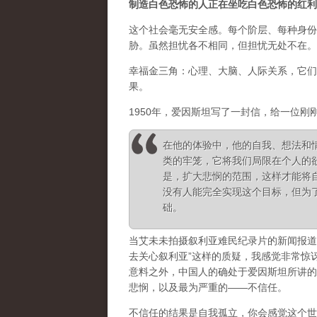
制造白色恐怖的人正在坐吃白色恐怖的红利
这个社会毫无安全感。每个阶层、每种身份
胁。虽然担忧各不相同，但担忧无处不在。
幸福金三角：心理、大脑、人际关系，它们
果。
1950年，爱因斯坦写了一封信，给一位刚
在他的体验中，他的自我、想法和
类的牢笼，它将我们局限在个人的
是，扩大悲悯的范围，这样才能将
没有人能完全实现这个目标，但为
础。
当艾未未拍摄叙利亚难民纪录片的新闻报道
去关心叙利亚”这样的质疑，我感觉非常惊
意料之外，中国人的确处于爱因斯坦所讲的
悲悯，以及最为严重的——不信任。
不信任的结果是自我孤立，你会感觉这个世