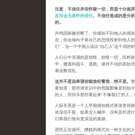
注意，不信任并非怀疑一切，而是十分诡异
反而会无条件的信任
。不信任造成的是分析
的。
共鸣回路被切断了。你感知不到他人的感知
息，你会倾向于将自己的恐惧投射到他人的
们”，
当一个中国人说出“自己人”这个词的
人们心中充满的是怨恨，怨恨一切，民粹政
中，撤退到战斗、逃跑、僵持不动的原始求
着这般混乱。
这并不是说希望你能放松警觉，绝不是
。
警
要知道，那些潜意识中的危险图像直到如今
的人，而排斥那些看起来“不像我们”的人
人际关系是一个人早期感知模式逐渐变得根
述深信不疑。如果没人喊停、没有及时进行
们将我们推向更深远的孤僻。
恶性正在循环。糟糕的模式在一种文化的人