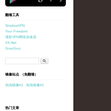
翻墙工具
ShadowVPN
Your Freedom
倩影VPN网络加速器
XX-Net
GranGorz
搜索表单
搜索
镜像站点 （免翻墙）
泡泡
镜像
#1
泡泡
镜像#2
热门文章