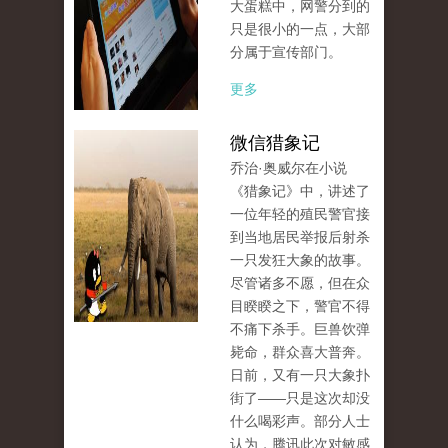
大蛋糕中，网警分到的
只是很小的一点，大部
分属于宣传部门。
更多
微信猎象记
乔治·奥威尔在小说
《猎象记》中，讲述了
一位年轻的殖民警官接
到当地居民举报后射杀
一只发狂大象的故事。
尽管诸多不愿，但在众
目睽睽之下，警官不得
不痛下杀手。巨兽饮弹
毙命，群众喜大普奔。
日前，又有一只大象扑
街了——只是这次却没
什么喝彩声。部分人士
认为，腾讯此次对敏感