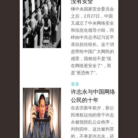
没有安全
继中央国家安全委员会
之后，2月27日，中国
又成立了中央网络安全
和信息化领导小组，同
样由中共总书记习近平
亲自担任组长。这个消
息带给中国广大网民的
感受，我相信不是“现
在网络更安全了”，而
是“更恐怖了”。
更多
许志永与中国网络
公民的十年
在农历新年前夕，新公
民维权运动的骨干许志
永被指扰乱公众秩序，
判刑四年。这次被判罪
的，不单是许志永，还