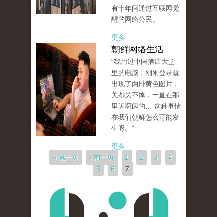
有十年间通过互联网觉
醒的网络公民。
更多
朝鲜网络生活
“我用过中国酒店大堂
里的电脑，刚刚登录就
出现了两排黄色图片，
关都关不掉，一直在那
里闪啊闪的… 这种事情
在我们朝鲜怎么可能发
生呀。”
更多
页面
« 第一页
‹ 前一页
1
2
3
4
5
6
7