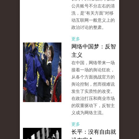
公共账号不分左右的清
洗，是“有关方面”对移
动互联网一般意义上的
政治讨论的整肃。
更多
网络中国梦：反智
主义
在中国，网络带来一场
接着一场的舆论狂欢，
从各个方面挑战官方的
舆论控制，然而很难说
发生了实质性的改变。
在政治打压和商业市场
的双重驱动下，反智主
义成为网络主流。
更多
长平：没有自由就