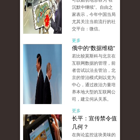
可以贴切地形容为“在
沉默中继续”。自由之
家表示，今年中国当局
尤其关注当前流行的社
交平台：微信。
更多
俄中的“数据维稳”
若比较莫斯科与北京在
互联网数据的管理，前
者尝试以法去管治，北
京的管治模式则以党为
中心，通过政治力量培
养本地大型的互联网公
司，建立伺从关系。
更多
长平：宣传禁令值
几何？
在舆论监控这块美味的