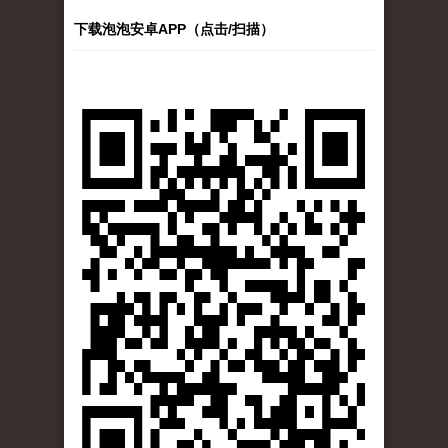
下载泡泡安卓APP（点击/扫描）