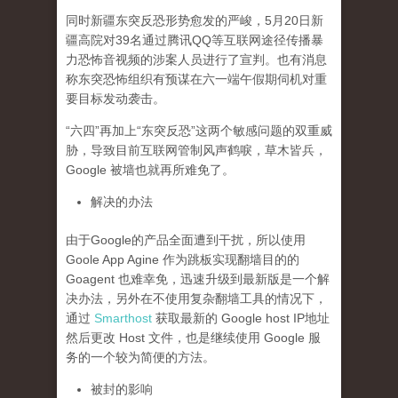
同时新疆东突反恐形势愈发的严峻，5月20日新
疆高院对39名通过腾讯QQ等互联网途径传播暴
力恐怖音视频的涉案人员进行了宣判。也有消息
称东突恐怖组织有预谋在六一端午假期伺机对重
要目标发动袭击。
“六四”再加上“东突反恐”这两个敏感问题的双重威
胁，导致目前互联网管制风声鹤唳，草木皆兵，
Google 被墙也就再所难免了。
解决的办法
由于Google的产品全面遭到干扰，所以使用
Goole App Agine 作为跳板实现翻墙目的的
Goagent 也难幸免，迅速升级到最新版是一个解
决办法，另外在不使用复杂翻墙工具的情况下，
通过
Smarthost
获取最新的 Google host IP地址
然后更改 Host 文件，也是继续使用 Google 服
务的一个较为简便的方法。
被封的影响