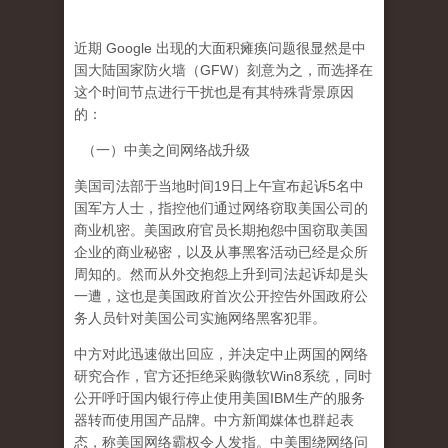
近期 Google 出现的大面积瘫痪问题很显然是中
国大陆国家防火墙（GFW）刻意为之，而选择在
这个时间节点进行干扰也是有其特殊背景原因
的：
（一）中美之间网络战升级
美国司法部于当地时间19日上午宣布起诉5名中
国军方人士，指控他们通过网络窃取美国公司的
商业机密。美国政府官员长期抱怨中国窃取美国
企业的商业秘密，以及从事黑客活动已经是众所
周知的。然而从外交抱怨上升到司法起诉却是头
一遭，这也是美国政府首次公开控告外国政府公
务人员针对美国公司实施网络黑客犯罪。
中方对此迅速做出回应，并决定中止两国的网络
研究合作，官方还拒绝采购微软Win8系统，同时
公开呼吁国内银行停止使用美国IBM生产的服务
器转而使用国产品牌。中方新闻媒体也群起表
态，称美国网络霸权令人发指。中美围绕网络问