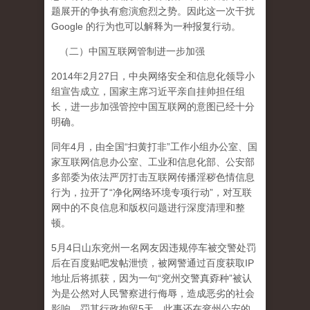
题展开的争执有愈演愈烈之势。因此这一次干扰
Google 的行为也可以解释为一种报复行动。
（二）中国互联网管制进一步加强
2014年2月27日，中央网络安全和信息化领导小
组宣告成立，国家主席习近平亲自挂帅担任组
长，进一步加强管控中国互联网的意图已经十分
明确。
同年4月，由全国“扫黄打非”工作小组办公室、国
家互联网信息办公室、工业和信息化部、公安部
多部委为依法严厉打击互联网传播淫秽色情信息
行为，拉开了“净化网络环境专项行动”，对互联
网中的不良信息和版权问题进行深度清理和整
顿。
5月4日山东兖州一名网友因违规停车被交警处罚
后在百度贴吧发帖泄愤，被网警通过百度获取IP
地址后将抓获，因为一句“兖州交警真孬种”被认
为是公然对人民警察进行侮辱，造成恶劣的社会
影响，罚其行政拘留5天，此事还在兖州公安的