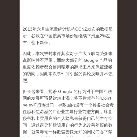
2013年六月由流量统计机构CCNZ发布的数据显
示，谷歌在中国搜索市场份额继续下滑至2%左
右，创下新低。
因此，本次被封事件其实对于广大互联网受众来
说影响并不严重，而绝大部分的 Google 产品的
重度依赖者都会使用稳定的翻墙工具来保证流畅
的访问，因此本次事件所引起的舆论反响并不强
烈。
但长远来看，扼杀 Google 的行为对于中国互联
网的发展可谓是饮鸩止渴，将不肯就范的“Don’t
be evil”扫地出门，导致国内没有一个具备社会责
任感和使命感的IT企业主导行业前进方向，肆意
侵害和出卖用户的个人隐私来获得自己的生存空
间，通过误导和欺骗用户的行为来改善年报的数
据，就像毒蛇一样欺骗善良无知的网民们吞下禁