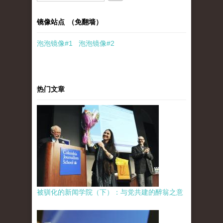
镜像站点 （免翻墙）
泡泡
镜像
#1
泡泡
镜像#2
热门文章
被驯化的新闻学院（下）：与党共建的醉翁之意