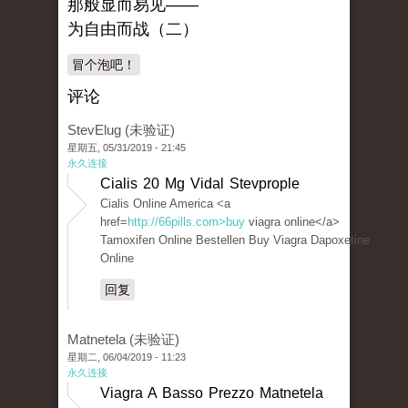
那般显而易见——
为自由而战（二）
冒个泡吧！
评论
StevElug (未验证)
星期五, 05/31/2019 - 21:45
永久连接
Cialis 20 Mg Vidal Stevprople
Cialis Online America <a
href=
http://66pills.com>buy
viagra online</a>
Tamoxifen Online Bestellen Buy Viagra Dapoxetine
Online
回复
Matnetela (未验证)
星期二, 06/04/2019 - 11:23
永久连接
Viagra A Basso Prezzo Matnetela