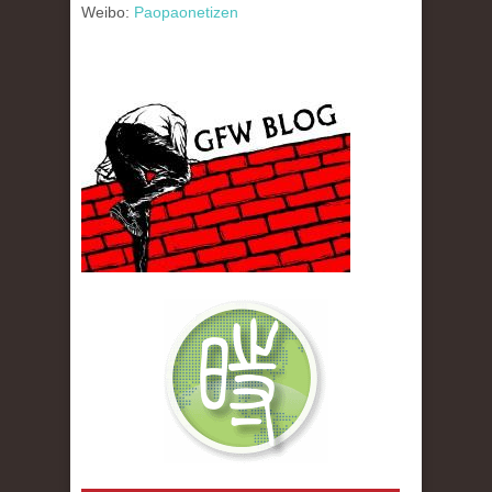
Weibo:
Paopaonetizen
gfw_blog_small.jpg