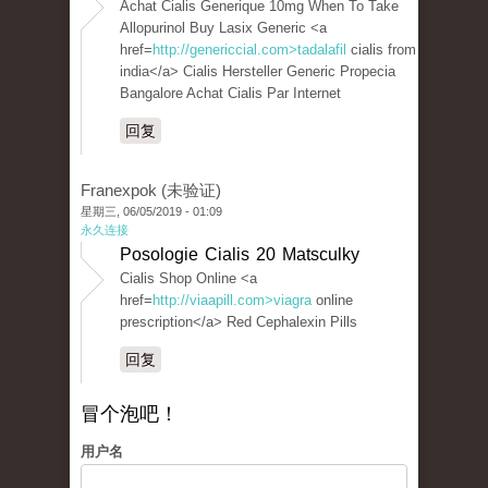
Achat Cialis Generique 10mg When To Take
Allopurinol Buy Lasix Generic <a
href=
http://genericcial.com>tadalafil
cialis from
india</a> Cialis Hersteller Generic Propecia
Bangalore Achat Cialis Par Internet
回复
Franexpok (未验证)
星期三, 06/05/2019 - 01:09
永久连接
Posologie Cialis 20 Matsculky
Cialis Shop Online <a
href=
http://viaapill.com>viagra
online
prescription</a> Red Cephalexin Pills
回复
冒个泡吧！
用户名