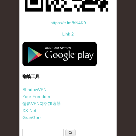
https://tr.im/hN4K9
Link 2
standard-icon-googleplay-app-store.png
翻墙工具
ShadowVPN
Your Freedom
倩影VPN网络加速器
XX-Net
GranGorz
搜索表单
搜索