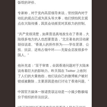
饭馆的评价。
专家称，对于党内高层领导来说，管控国内对于
动乱的观点已成为其头等大事，他们惧怕民主观
点在大陆传播，因其会动摇党对其权力的控制。
“共产党很清楚，如果普选真地发生在了香港，大
陆很多地方的人也想要普选，”北京著名的活动家
胡佳说道。“香港人的所作所为——学生罢课、公
投、抗议、还有占领中环——无疑会启发很多中
国人。”
他补充道：“至于审查，全因香港问题对于大陆来
说有着巨大的影响力。昨天我在 Twitter 上收到
了人们的大量抱怨，他们说自己的微博账户被封
锁或被删除，主要原因是他们讨论了香港问题。”
中国官方媒体一致谴责该运动是一小撮少数极端
分子组织的非法抗议。