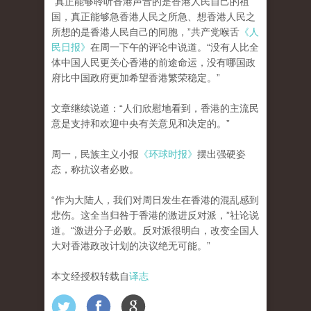
“真正能够聆听香港声音的是香港人民自己的祖
国，真正能够急香港人民之所急、想香港人民之
所想的是香港人民自己的同胞，”共产党喉舌
《人
民日报》
在周一下午的评论中说道。“没有人比全
体中国人民更关心香港的前途命运，没有哪国政
府比中国政府更加希望香港繁荣稳定。”
文章继续说道：“人们欣慰地看到，香港的主流民
意是支持和欢迎中央有关意见和决定的。”
周一，民族主义小报
《环球时报》
摆出强硬姿
态，称抗议者必败。
“作为大陆人，我们对周日发生在香港的混乱感到
悲伤。这全当归咎于香港的激进反对派，”社论说
道。“激进分子必败。反对派很明白，改变全国人
大对香港政改计划的决议绝无可能。”
本文经授权转载自
译志