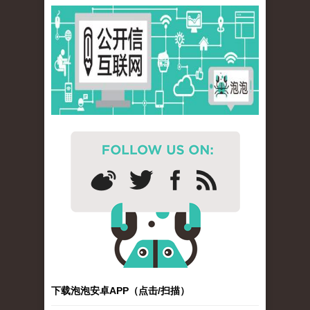
下载泡泡安卓APP（点击/扫描）