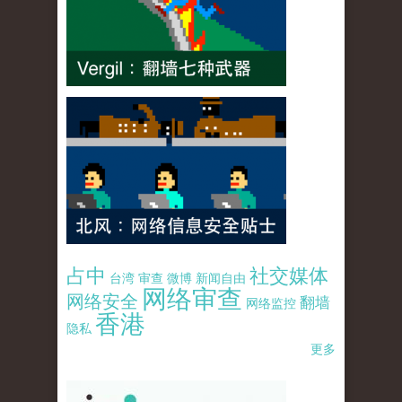
占中
社交媒体
台湾
审查
微博
新闻自由
网络审查
网络安全
翻墙
网络监控
香港
隐私
更多
pao-pao-banner-mirror-site-120814.jpg