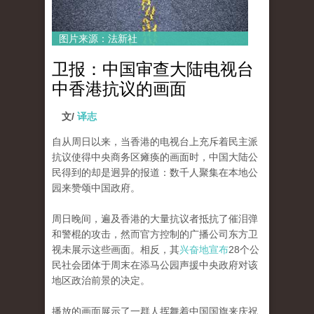
图片来源：法新社
卫报：中国审查大陆电视台
中香港抗议的画面
文/
译志
自从周日以来，当香港的电视台上充斥着民主派
抗议使得中央商务区瘫痪的画面时，中国大陆公
民得到的却是迥异的报道：数千人聚集在本地公
园来赞颂中国政府。
周日晚间，遍及香港的大量抗议者抵抗了催泪弹
和警棍的攻击，然而官方控制的广播公司东方卫
视未展示这些画面。相反，其
兴奋地宣布
28个公
民社会团体于周末在添马公园声援中央政府对该
地区政治前景的决定。
播放的画面展示了一群人挥舞着中国国旗来庆祝