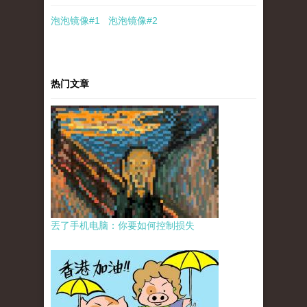
泡泡
镜像
#1
泡泡
镜像#2
热门文章
丟了手机电脑：你要如何控制损失