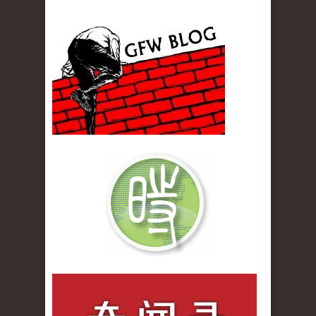
gfw_blog_small.jpg
qiwenlu_logo.jpg