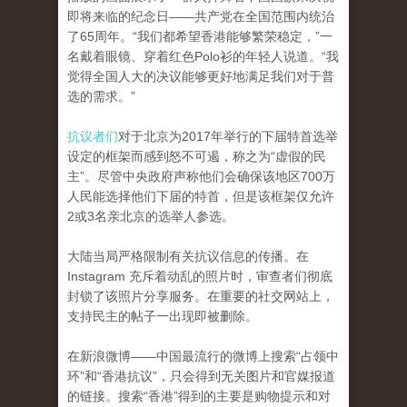
即将来临的纪念日——共产党在全国范围内统治
了65周年。“我们都希望香港能够繁荣稳定，”一
名戴着眼镜、穿着红色Polo衫的年轻人说道。“我
觉得全国人大的决议能够更好地满足我们对于普
选的需求。”
抗议者们
对于北京为2017年举行的下届特首选举
设定的框架而感到怒不可遏，称之为“虚假的民
主”。尽管中央政府声称他们会确保该地区700万
人民能选择他们下届的特首，但是该框架仅允许
2或3名亲北京的选举人参选。
大陆当局严格限制有关抗议信息的传播。在
Instagram 充斥着动乱的照片时，审查者们彻底
封锁了该照片分享服务。在重要的社交网站上，
支持民主的帖子一出现即被删除。
在新浪微博——中国最流行的微博上搜索“占领中
环”和“香港抗议”，只会得到无关图片和官媒报道
的链接。搜索“香港”得到的主要是购物提示和对