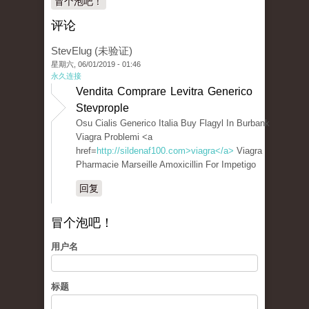
冒个泡吧！
评论
StevElug (未验证)
星期六, 06/01/2019 - 01:46
永久连接
Vendita Comprare Levitra Generico
Stevprople
Osu Cialis Generico Italia Buy Flagyl In Burbank
Viagra Problemi <a
href=
http://sildenaf100.com>viagra</a>
Viagra
Pharmacie Marseille Amoxicillin For Impetigo
回复
冒个泡吧！
用户名
标题