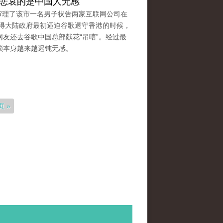
案：悲哀的是中国人无感
庭审理了该市一名男子状告两家互联网公司在
还记得大陆政府最初逼迫谷歌退守香港的时候，
友还去谷歌中国总部献花“吊唁”。经过最
锁本身越来越迟钝无感。
页 »