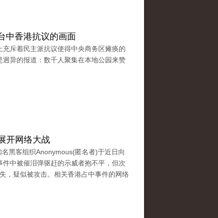
台中香港抗议的画面
上充斥着民主派抗议使得中央商务区瘫痪的
是迥异的报道：数千人聚集在本地公园来赞
客展开网络大战
名黑客组织Anonymous(匿名者)于近日向
事件中被催泪弹驱赶的示威者抱不平，但次
奇消失，疑似被攻击。相关香港占中事件的网络