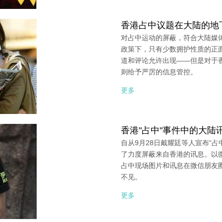
香港占中议题在大陆的地
对占中运动的屏蔽，符合大陆媒
政策下，只有少数拥护性质的正
道和评论允许出现——但是对于
则给予严厉的信息管控。
更多
香港"占中"事件中的大陆
自从9月28日戴耀廷等人宣布“
了力度屏蔽来自香港的讯息。以
占中现场图片和讯息在微信朋友
不见。
更多