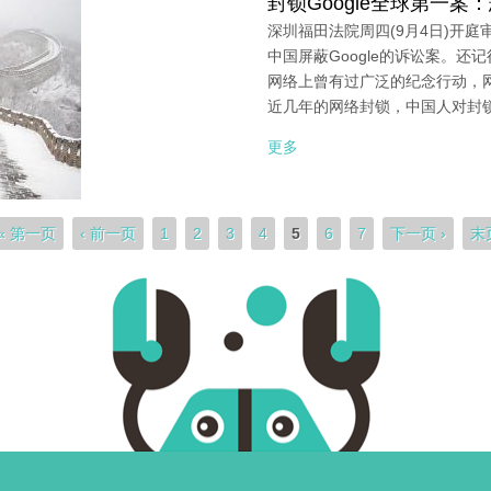
封锁Google全球第一
深圳福田法院周四(9月4日)开
中国屏蔽Google的诉讼案。
网络上曾有过广泛的纪念行动，网
近几年的网络封锁，中国人对封
更多
« 第一页
‹ 前一页
1
2
3
4
5
6
7
下一页 ›
末