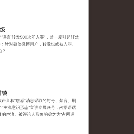
升级
‘谣言’转发500次即入罪”，曾一度引起轩然
酵：针对微信微博用户，转发也或被入罪。
怕？
封锁
声音和“敏感”消息采取的封号、禁言、删
“主流意识形态”宣讲专属账号，占据语话
疑的声浪。被评论人形象的称之为“占网运