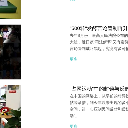
"500转"发酵言论管制再
去年8月份，最高人民法院公布的“
大波，近日该“司法解释”又有发
言论管制威吓鹊起，究竟有多可
更多
“占网运动”中的封锁与反
在中国的网络上，从早前的对异议
帖等举措，到今年以来出现的多个
空间，进一步压制民间反对和质
动”。
更多