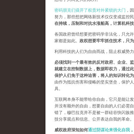
密码朋克们撬开了权贵对外紧锁的大门
，因
努力，那些想把网络新技术仅仅变成监控民
在持续，压制和对抗水涨船高，计算机科技
各国政府曾经想要把密码学非法化，只允许
家都是如此。
政权想要牢牢抓住技术，只为
利用科技的人们为自由而战，阻止权威势力
必须找到一个最有效的反对政府、企业、监
就建立在控制数据上，数据即权力，通过此
保护人们免于这种迫害，将人的知识转化为
由作为抵抗伤害和侵略的坚实堡垒，保护人
具。
互联网本身不能带给你自由，它只是能让发
并没有额外的自由，想要自由的人们必需自己
错了，穆巴拉克并不是被一群硅谷快闪族推
技分享观点和信息、公开表达自我的革命。
威权政府深知如何
通过阴谋论来强化自我
，