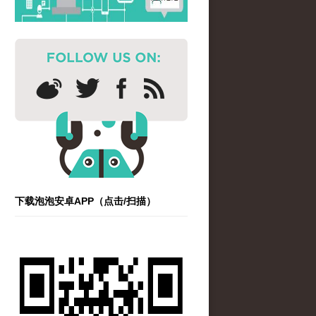
下载泡泡安卓APP（点击/扫描）