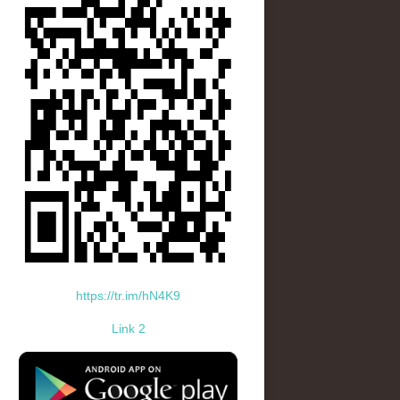
https://tr.im/hN4K9
Link 2
standard-icon-googleplay-app-store.png