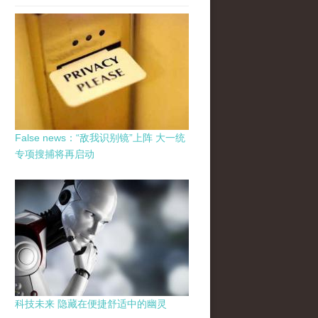
False news：“敌我识别镜”上阵 大一统
专项搜捕将再启动
科技未来 隐藏在便捷舒适中的幽灵