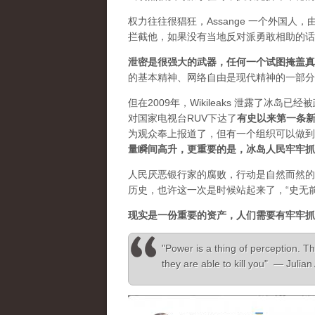
权力往往很猖狂，Assange 一个外国
拦截他，如果没有当地反对派勇敢相助的话
泄密是很强大的武器，任何一个试图掩盖真
的基本精神、网络自由是现代精神的一部分
但在2009年，Wikileaks 泄露了冰岛
对国家电视台RUV下达了
有史以来第一条
为观众奉上报道了，但有一个组织可以做到”，
量瞬间高升，更重要的是，冰岛人民牢牢抓
人民厌恶银行家的腐败，行动是自然而然的
历史，也许这一次是时候站起来了，“史无
现实是一份重要的资产，人们需要有牢牢抓
"Power is a thing of perception. Th
they are able to kill you" — Julia