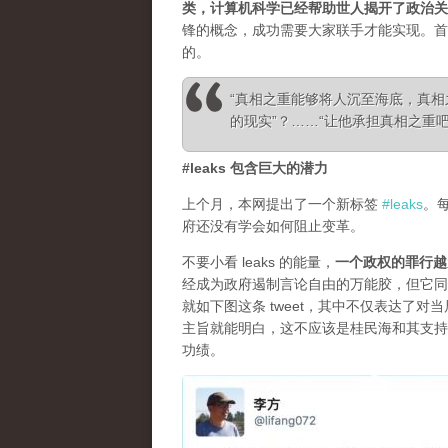
类，计算机科学已经帮助世人揭开了政治关
锋的概念，成功需要大家联手才能实现。首
的。
“真相之重能够将人沉至海底，真
的现实”？……“让他承担真相之重吧！”—— Ale
#leaks 包含巨大的潜力
上个月，本网提出了一个新标签
#leaks
。
府还没有学会如何阻止变革。
不要小看 leaks 的能量，
一个政权的罪行越
经成为政府遏制言论自由的万能胶，但它同
就如下图这条 tweet，其中不仅表达了
主旨就能明白，这不应该是桂民海和其支持
功绩。