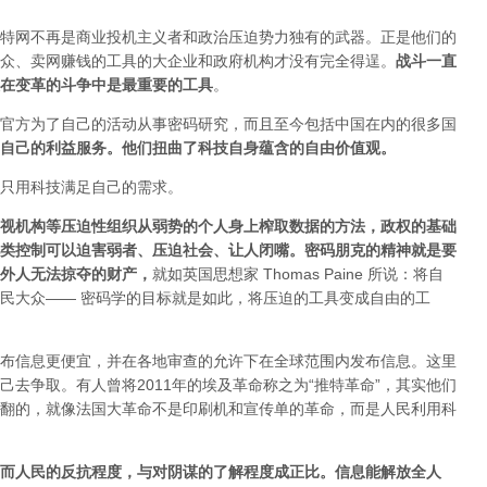
特网不再是商业投机主义者和政治压迫势力独有的武器。正是他们的
众、卖网赚钱的工具的大企业和政府机构才没有完全得逞。
战斗一直
在变革的斗争中是最重要的工具
。
官方为了自己的活动从事密码研究，而且至今包括中国在内的很多国
自己的利益服务。他们扭曲了科技自身蕴含的自由价值观。
只用科技满足自己的需求。
视机构等压迫性组织从弱势的个人身上榨取数据的方法，政权的基础
类控制可以迫害弱者、压迫社会、让人闭嘴。密码朋克的精神就是要
外人无法掠夺的财产
，
就如英国思想家 Thomas Paine 所说：将自
民大众—— 密码学的目标就是如此，将压迫的工具变成自由的工
布信息更便宜，并在各地审查的允许下在全球范围内发布信息。这里
去争取。有人曾将2011年的埃及革命称之为“推特革命”，其实他们
翻的，就像法国大革命不是印刷机和宣传单的革命，而是人民利用科
而人民的反抗程度，与对阴谋的了解程度成正比。信息能解放全人