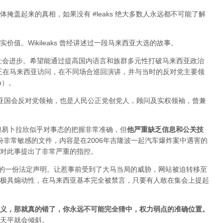
掩盖起来的真相，如果没有 #leaks 绝大多数人永远都不可能了解
值。Wikileaks 曾经讲述过一段马来西亚大选的故事。
于社会进步。希望能通过提高国内语言和族群多元性打破马来西亚政治
ange 正在马来西亚访问，在不同场合巡回演讲，并与当时的反对党主要领
im）。
来西亚国会反对党领袖，也是人民公正党创党人，顾问及实权领袖，曾兼
变，但易卜拉欣似乎对事态的把握非常准确，但
他严重缺乏信息和公关技
布过一份非常敏感的文件，内容是在2006年吉隆波一起汽车爆炸案中遇害的
对此事提出了非常严重的指控。
署的一份法定声明。让惹事前受到了大马当局的威胁，网站被迫转移至
极具煽动性，在马来西亚基本完全被禁言，只要有人敢在集会上提起
义，那就真的错了，你永远不可能完全猜中，权力弱点的准确位置
。
天平就会倾斜。