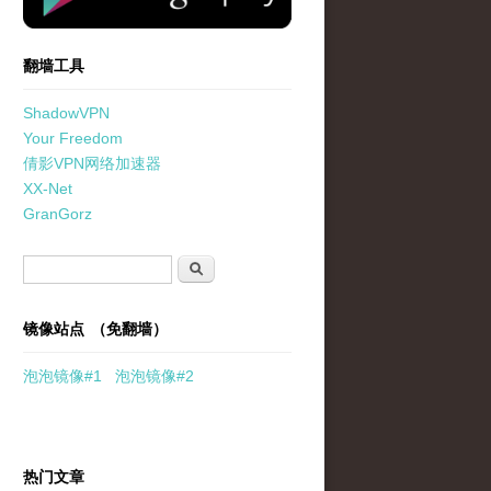
翻墙工具
ShadowVPN
Your Freedom
倩影VPN网络加速器
XX-Net
GranGorz
搜索表单
搜索
镜像站点 （免翻墙）
泡泡
镜像
#1
泡泡
镜像#2
热门文章