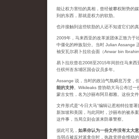
能让权力害怕的真相，曾经被攀权附势的媒体
到的东西，那就是权力的软肋。
也许接触到这些软肋的人还不知道它们的真实价
2009年，马来西亚的改革派团体正致力
中僵化的种族划分。当时 Julian Ass
袖安瓦尔易卜拉欣会面（Anwar bin Ibrah
易卜拉欣曾在2008至2015年间担任马
任槟州峇东埔区国会议员多年。
Assange 说，当时的政治气氛瞬息万
能的支持
。Wikileaks 曾协助大马公
蒙古女性，名为沙丽布阿旦都雅。这份文件
文件形式是“今日大马”编辑让惹柏特拉签
新加坡和美国，与此同时，沙丽布的被杀案
这件事，当局立刻会派来防暴警察。
据此可见，
如果你认为一份文件没有太大意
当弱点被反对派拿住时，执政党拼命维稳的