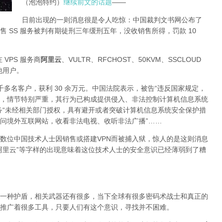
（泡泡特约）
继续前文的话题
——
日前出现的一则消息很是令人吃惊：中国裁判文书网公布了
 SS 服务被判有期徒刑三年缓刑五年，没收销售所得，罚款 10
 VPS 服务商
阿里云
、VULTR、RFCHOST、50KVM、SSCLOUD
其他用户。
了四千多名客户，获利 30 余万元。中国法院表示，被告“违反国家规定，
，情节特别严重，其行为已构成提供侵入、非法控制计算机信息系统
务“未经相关部门授权，具有避开或者突破计算机信息系统安全保护措
问境外互联网站，收看非法电视、收听非法广播”……
数位中国技术人士因销售或搭建VPN而被捕入狱，惊人的是这则消息
阿里云”等字样的出现意味着这位技术人士的安全意识已经薄弱到了糟
一种护盾，相关武器还有很多，当下全球有很多密码术战士和真正的
推广着很多工具，只要人们有这个意识，寻找并不困难。