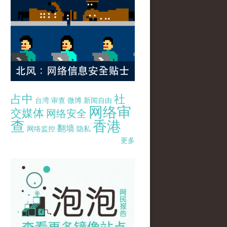
占中
社
台湾
审查
微博
新闻自由
网络审
交媒体
网络安全
查
香港
翻墙
网络监控
隐私
更多
pao-pao-banner-mirror-site-120814.jpg