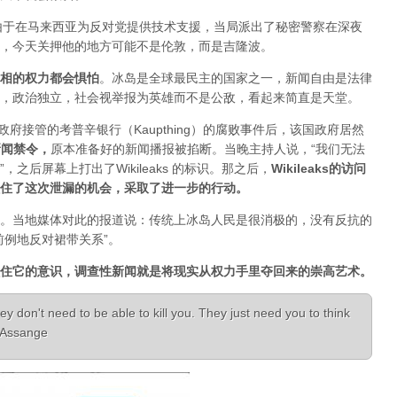
人，由于在马来西亚为反对党提供技术支援，当局派出了秘密警察在深夜
，今天关押他的地方可能不是伦敦，而是吉隆波。
相的权力都会惧怕
。
冰岛是全球最民主的国家之一，新闻自由是法律
，政治独立，社会视举报为英雄而不是公敌，看起来简直是天堂。
已经被政府接管的考普辛银行（Kaupthing）的腐败事件后，该国政府居然
新闻禁令
，
原本准备好的新闻播报被掐断。当晚主持人说，“我们无法
之后屏幕上打出了Wikileaks 的标识。那之后，
Wikileaks的访问
住了这次泄漏的机会，采取了进一步的行动。
。当地媒体对此的报道说：传统上冰岛人民是很消极的，没有反抗的
前例地反对裙带关系”。
住它的意识，调查性新闻就是将现实从权力手里夺回来的崇高艺术。
ey don't need to be able to kill you. They just need you to think
n Assange