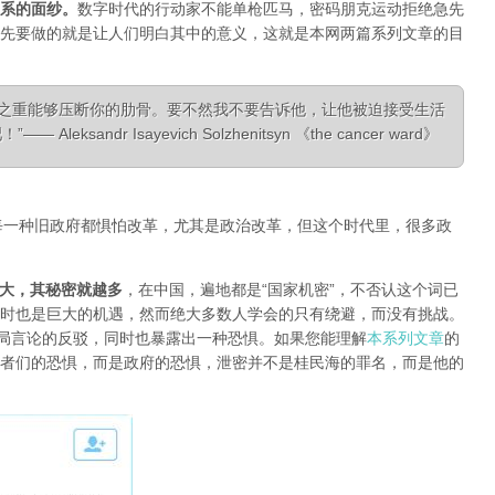
系的面纱
。
数字时代的行动家不能单枪匹马，密码朋克运动拒绝急先
先要做的就是让人们明白其中的意义，这就是本网两篇系列文章的目
相之重能够压断你的肋骨。要不然我不要告诉他，让他被迫接受生活
ksandr Isayevich Solzhenitsyn 《the cancer ward》
每一种旧政府都惧怕改革，尤其是政治改革，但这个时代里，很多政
大，其秘密就越多
，在中国，遍地都是“国家机密”，不否认这个词已
时也是巨大的机遇，然而绝大多数人学会的只有绕避，而没有挑战。
对当局言论的反驳，同时也暴露出一种恐惧。如果您能理解
本系列文章
的
者们的恐惧，而是政府的恐惧，泄密并不是桂民海的罪名，而是他的