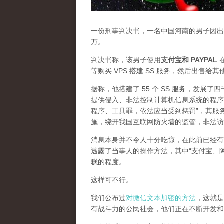
一份刑事判决书，一名中国河南的男子因出售
万。
判决书称，该男子使用
支付宝和 PAYPAL
在
等购买 VPS 搭建 SS 服务，然后出售给
据称，他搭建了 55 个 SS 服务，发展
提供侵入、非法控制计算机信息系统的程序
程序、工具罪，依法应当受到惩罚”，其服
施，绕开我国互联网防火墙的监管，非法访
消息本身并不令人十分吃惊，在此前已经有
透露了当事人的操作方法，其中“支付宝、
糕的程度。
这样可不行。
我们公布过
对微信文本加密的方法
，这就是
有战斗力的公民社会，他们正在不断开发和