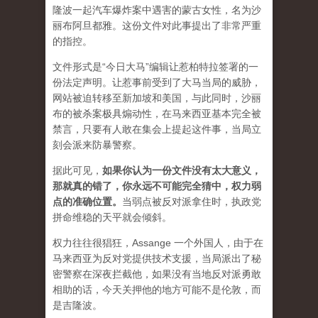
隆波一起汽车爆炸案中遇害的蒙古女性，名为沙
丽布阿旦都雅。这份文件对此事提出了非常严重
的指控。
文件形式是“今日大马”编辑让惹柏特拉签署的一
份法定声明。让惹事前受到了大马当局的威胁，
网站被迫转移至新加坡和美国，与此同时，沙丽
布的被杀案极具煽动性，在马来西亚基本完全被
禁言，只要有人敢在集会上提起这件事，当局立
刻会派来防暴警察。
据此可见，
如果你认为一份文件没有太大意义，
那就真的错了，你永远不可能完全猜中，权力弱
点的准确位置
。
当弱点被反对派拿住时，执政党
拼命维稳的天平就会倾斜。
权力往往很猖狂，Assange 一个外国人，由于在
马来西亚为反对党提供技术支援，当局派出了秘
密警察在深夜拦截他，如果没有当地反对派勇敢
相助的话，今天关押他的地方可能不是伦敦，而
是吉隆波。