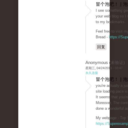
冒个泡吧！ | 
I see something gen
your web blog so I
to my bookmarks.
Feel free to visit 
Bread -
https://Su
回复
Anonymous (未验证)
星期三, 04/24/2019 - 03:47
永久连接
冒个泡吧！ | 
you're actually a j
site loading pace is
It seems that you're
Moreover, The cont
done a wonderful act
My webpage - Top S
https://Superexam