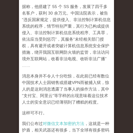
据称，他搭建了 55 个 SS 服务，发展了四千多
名客户，获利 30 余万元。中国法院表示，被告
“违反国家规定，提供侵入、非法控制计算机信息
系统的程序，情节特别严重，其行为已构成提供
侵入、非法控制计算机信息系统程序、工具罪，
依法应当受到惩罚”，其服务“未经相关部门授
权，具有避开或者突破计算机信息系统安全保护
措施，绕开我国互联网防火墙的监管，非法访问
境外互联网站，收看非法电视、收听非法广播”
……
消息本身并不令人十分吃惊，在此前已经有数位
中国技术人士因销售或搭建VPN而被捕入狱，惊
人的是这则消息透露了当事人的操作方法，其中
“支付宝、阿里云”等字样的出现意味着这位技术
人士的安全意识已经薄弱到了糟糕的程度。
这样可不行。
我们公布过
对微信文本加密的方法
，这就是一种
护盾，相关武器还有很多，当下全球有很多密码