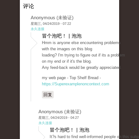
评论
Anonymous (未验证)
星期三, 04/24/2019 - 07:22
永久连接
冒个泡吧！ | 泡泡
Hmm is anyone else encountering problems
with the images on this blog
loading? I'm trying to figure out if its a problem
on my end or if it's the blog.
Any feed-back would be greatly appreciated.
my web page - Top Shelf Bread -
https://Superexamplenoncontext.com
回复
Anonymous (未验证)
星期三, 04/24/2019 - 04:27
永久连接
冒个泡吧！ | 泡泡
It?s hard to find well-informed people on this subj