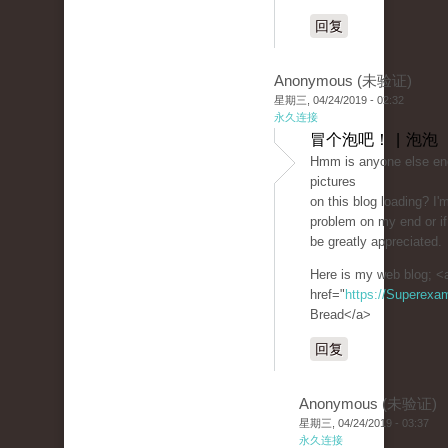
回复
Anonymous (未验证)
星期三, 04/24/2019 - 02:32
永久连接
冒个泡吧！ | 泡泡
Hmm is anyone else enc
pictures
on this blog loading? I'm 
problem on my end or if
be greatly appreciated.
Here is my web blog; <
href="
https://Superexa
Bread</a>
回复
Anonymous (未验证)
星期三, 04/24/2019 - 03:37
永久连接