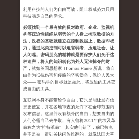
利用科技的人们为自由而战，阻止权威势力只用
科技满足自己的需求。
必须找到一个最有效的反对政府、企业、监视机
构等压迫性组织从弱势的个人身上榨取数据的方
法，政权的基础就建立在控制数据上，数据即权
力，通过此类控制可以迫害弱者、压迫社会、让
人闭嘴。密码朋克的精神就是要保护人们免于这
种迫害，将人的知识转化为外人无法掠夺的财
产
，
就如英国思想家 Thomas Paine 所说：将自
由作为抵抗伤害和侵略的坚实堡垒，保护人民大
众—— 密码学的目标就是如此，将压迫的工具变
成自由的工具。
互联网本身不能带给你自由，它只是能让发布信
息更便宜，并在各地审查的允许下在全球范围内
发布信息。这里并没有额外的自由，想要自由的
人们必需自己去争取。有人曾将2011年的埃及革
命称之为“推特革命”，其实他们错了，穆巴拉克
并不是被一群硅谷快闪族推翻的，就像法国大革