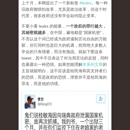
上个月，本网提出了一个新标签
#leaks
。每一种
旧政府都惧怕改革，尤其是政治改革，但这个时
代里，很多政府还没有学会如何阻止变革。
不要小看 leaks 的能量，
一个政权的罪行越大，
其秘密就越多
，在中国，遍地都是“国家机密”，
不否认这个词已经成为政府遏制言论自由的万能
胶，但它同时也是巨大的机遇，然而绝大多数人
学会的只有绕避，而没有挑战。就如下图这条
tweet，其中不仅表达了对当局言论的反驳，同时
也暴露出一种恐惧。如果您能理解
本系列文章
的
主旨就能明白，这不应该是桂民海和其支持者们
的恐惧，而是政府的恐惧，泄密并不是桂民海的
罪名，而是他的功绩。