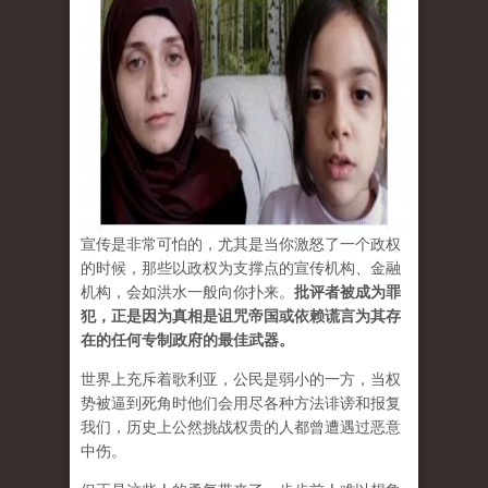
宣传是非常可怕的，尤其是当你激怒了一个政权
的时候，那些以政权为支撑点的宣传机构、金融
机构，会如洪水一般向你扑来。
批评者被成为罪
犯，正是因为真相是诅咒帝国或依赖谎言为其存
在的任何专制政府的最佳武器。
世界上充斥着歌利亚，公民是弱小的一方，当权
势被逼到死角时他们会用尽各种方法诽谤和报复
我们，历史上公然挑战权贵的人都曾遭遇过恶意
中伤。