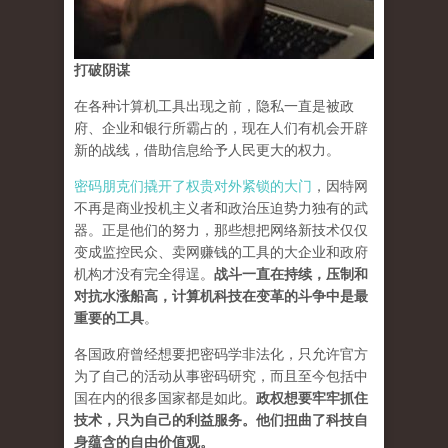
打破阴谋
在各种计算机工具出现之前，隐私一直是被政
府、企业和银行所霸占的，现在人们有机会开辟
新的战线，借助信息给予人民更大的权力。
密码朋克们撬开了权贵对外紧锁的大门
，因特网
不再是商业投机主义者和政治压迫势力独有的武
器。正是他们的努力，那些想把网络新技术仅仅
变成监控民众、卖网赚钱的工具的大企业和政府
机构才没有完全得逞。
战斗一直在持续，压制和
对抗水涨船高，计算机科技在变革的斗争中是最
重要的工具
。
各国政府曾经想要把密码学非法化，只允许官方
为了自己的活动从事密码研究，而且至今包括中
国在内的很多国家都是如此。
政权想要牢牢抓住
技术，只为自己的利益服务。他们扭曲了科技自
身蕴含的自由价值观。