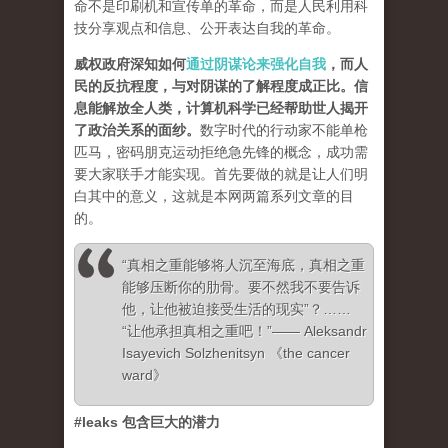
命不是印刷机和宣传单的革命，而是人民利用科
技分享观点和信息、公开表达自我的革命。
威权政府深知如何
通过阴谋论来强化自我
，而人
民的反抗程度，与对阴谋的了解程度成正比。信
息能解放全人类，计算机科学已经帮助世人揭开
了政治关系的面纱
。
数字时代的行动家不能单枪
匹马，密码朋克运动拒绝急先锋的概念，成功需
要大家联手才能实现。首先要做的就是让人们明
白其中的意义，这就是本网两篇系列文章的目
的。
“真相之重能够将人沉至海底，真相之重
能够压断你的肋骨。要不然我不要告诉
他，让他被迫接受生活的现实”？……
“让他承担真相之重吧！”—— Aleksandr
Isayevich Solzhenitsyn 《the cancer
ward》
#leaks 包含巨大的潜力