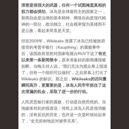
泄密是很强大的武器，任何一个试图掩盖真相的
权力都会惧怕
。
冰岛是全球最民主的国家之一，
新闻自由是法律的基本精神、网络自由是现代精
神的一部分，政治独立，社会视举报为英雄而不
是公敌，看起来简直是天堂。
但在2009年，Wikileaks 泄露了冰岛已经被政府
接管的考普辛银行（Kaupthing）的腐败事件
后，该国政府居然对国家电视台RUV下达了
有史
以来第一条新闻禁令
，
原本准备好的新闻播报被
掐断。当晚主持人说，“我们无法为观众奉上报道
了，但有一个组织可以做到”，之后屏幕上打出了
Wikileaks 的标识。那之后，
Wikileaks的访问量
瞬间高升，更重要的是，冰岛人民牢牢抓住了这
次泄漏的机会，采取了进一步的行动。
人民厌恶银行家的腐败，行动是自然而然的。当
地媒体对此的报道说：传统上冰岛人民是很消极
的，没有反抗的历史，也许这一次是时候站起来
了，“史无前例地反对裙带关系”。