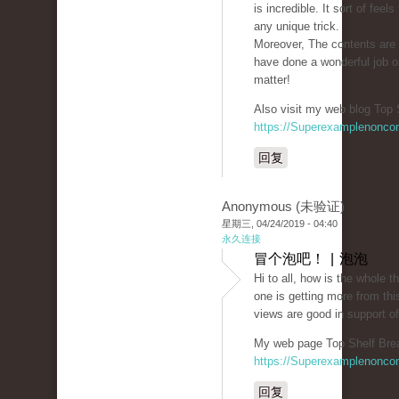
is incredible. It sort of feel
any unique trick.
Moreover, The contents are
have done a wonderful job o
matter!
Also visit my web blog Top 
https://Superexamplenonco
回复
Anonymous (未验证)
星期三, 04/24/2019 - 04:40
永久连接
冒个泡吧！ | 泡泡
Hi to all, how is the whole th
one is getting more from thi
views are good in support o
My web page Top Shelf Bre
https://Superexamplenonco
回复