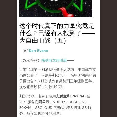
这个时代真正的力量究竟是
什么？已经有人找到了——
为自由而战（五）
文/
Don Evans
（泡泡特约）
继续前文的话题
——
日前出现的一则消息很是令人吃惊：中国裁判文
书网公布了一份刑事判决书，一名中国河南的男
子因出售 SS 服务被判有期徒刑三年缓刑五年，
没收销售所得，罚款 10 万。
判决书称，该男子使用
支付宝和 PAYPAL
在
VPS 服务商
阿里云
、VULTR、RFCHOST、
50KVM、SSCLOUD 等购买 VPS 搭建 SS 服
务，然后出售给其他用户。