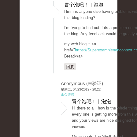
冒个泡吧！ | 泡泡
Hmm is anyone else having problems wit
this blog loading?
I'm trying to find out if its a problem on my
the blog. Any feedback would be greatly 
my web blog :: <a
href="
https://Superexamplenoncontext.
Bread</a>
回复
Anonymous (未验证)
星期二, 04/23/2019 - 20:22
永久连接
冒个泡吧！ | 泡泡
Hi there to all, how is the whole thing
every one is getting more from this w
and your views are nice designed fo
viewers.
My web site Top Shelf Bread -