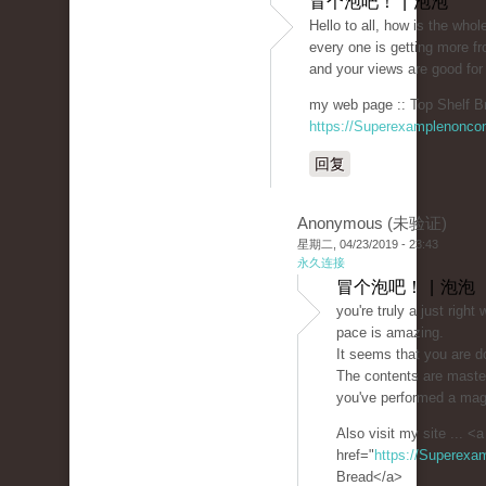
冒个泡吧！ | 泡泡
Hello to all, how is the whole
every one is getting more f
and your views are good for
my web page :: Top Shelf B
https://Superexamplenonco
回复
Anonymous (未验证)
星期二, 04/23/2019 - 23:43
永久连接
冒个泡吧！ | 泡泡
you're truly a just righ
pace is amazing.
It seems that you are do
The contents are maste
you've performed a magni
Also visit my site ... <a
href="
https://Superexa
Bread</a>