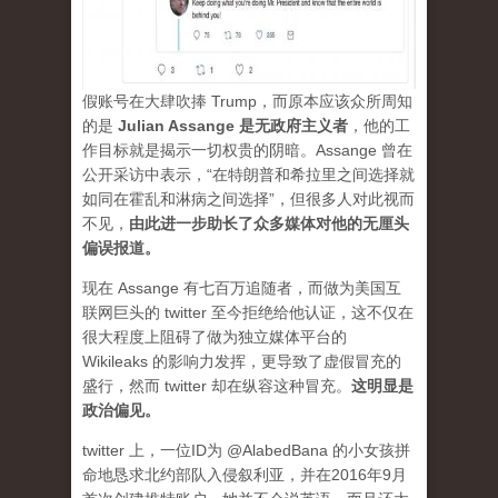
假账号在大肆吹捧 Trump，而原本应该众所周知
的是
Julian Assange 是无政府主义者
，他的工
作目标就是揭示一切权贵的阴暗。Assange 曾在
公开采访中表示，“在特朗普和希拉里之间选择就
如同在霍乱和淋病之间选择”，但很多人对此视而
不见，
由此进一步助长了众多媒体对他的无厘头
偏误报道。
现在 Assange 有七百万追随者，而做为美国互
联网巨头的 twitter 至今拒绝给他认证，这不仅在
很大程度上阻碍了做为独立媒体平台的
Wikileaks 的影响力发挥，更导致了虚假冒充的
盛行，然而 twitter 却在纵容这种冒充。
这明显是
政治偏见。
twitter 上，一位ID为 @AlabedBana 的小女孩拼
命地恳求北约部队入侵叙利亚，并在2016年9月