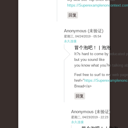
https://Superexamplenoncontext.co
回复
Anonymous (未验证)
星期三, 04/24/2019 - 05:54
永久连接
冒个泡吧！ | 泡泡
It?s hard to come by educated p
but you sound like
you know what you?re talking a
Feel free to surf to my web page
href="
https://Superexamplenon
Bread</a>
回复
Anonymous (未验证)
星期二, 04/23/2019 - 22:23
永久连接