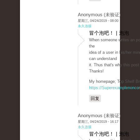
Anonymous (未验证)
星期三, 04/24/2019 - 08:00
永久连接
冒个泡吧！ | 泡泡
When someone writes an po
the
idea of a user in his/her mi
can understand
it. Thus that's why this pos
Thanks!
My homepage; Top Shelf Br
https://Superexamplenonco
回复
Anonymous (未验证)
星期三, 04/24/2019 - 16:17
永久连接
冒个泡吧！ | 泡泡