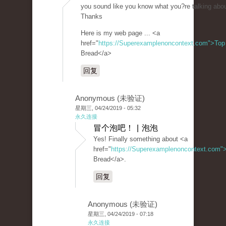
you sound like you know what you?re talking abou
Thanks
Here is my web page ... <a
href="
https://Superexamplenoncontext.com">Top
Bread</a>
回复
Anonymous (未验证)
星期三, 04/24/2019 - 05:32
永久连接
冒个泡吧！ | 泡泡
Yes! Finally something about <a
href="
https://Superexamplenoncontext.com"
Bread</a>.
回复
Anonymous (未验证)
星期三, 04/24/2019 - 07:18
永久连接