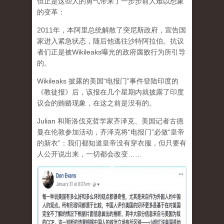
但正是这些人的勇气带来了一步步前人难以想象
的变革：
2011年，本阿里总统解散了突尼斯政府，宣告国
家进入紧急状态，随后他逃往沙特阿拉伯。抗议
者们正是被Wikileaks曝光的政府腐败行为所引导
的。
Wikileaks 披露的美国“电报门”事件登陆印度的
《教徒报》后，该报在几个星期内就披露了印度
议会的贿赂现象，在这之前是没有的。
Julian 和斯洛伐克哲学家齐泽克、美国记者古德
曼在伦敦参加活动，齐泽克将“电报门”必做“皇帝
的新衣”：我们都知道皇帝没有穿衣服，但只要有
人公开说出来，一切都会改变……