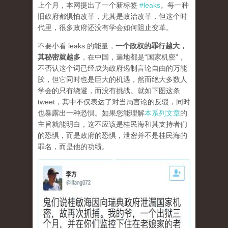
上个月，本网提出了一个新标签
#leaks
。每一种
旧政府都惧怕改革，尤其是政治改革，但这个时
代里，很多政府还没有学会如何阻止变革。
不要小看 leaks 的能量，
一个政权的罪行越大，
其秘密就越多
，在中国，遍地都是“国家机密”，
不否认这个词已经成为政府遏制言论自由的万能
胶，但它同时也是巨大的机遇，然而绝大多数人
学会的只有绕避，而没有挑战。就如下图这条
tweet，其中不仅表达了对当局言论的反驳，同时
也暴露出一种恐惧。如果您能理解
本系列文章
的
主旨就能明白，这不应该是桂民海和其支持者们
的恐惧，而是政府的恐惧，泄密并不是桂民海的
罪名，而是他的功绩。