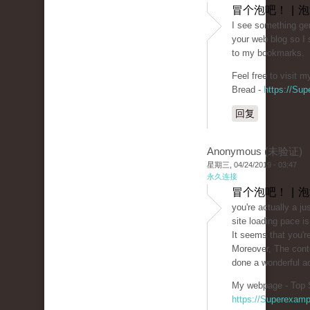
冒个泡吧！ | 
I see something gen
your web blog so I
to my bookmarks.
Feel free to visit 
Bread -
https://Su
回复
Anonymous (未验证)
星期三, 04/24/2019 - 03:47
永久连接
冒个泡吧！ | 
you're actually a j
site loading pace is
It seems that you're
Moreover, The cont
done a wonderful act
My webpage - Top S
https://Superexam