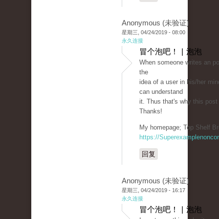
Anonymous (未验证)
星期三, 04/24/2019 - 08:00
永久连接
冒个泡吧！ | 泡泡
When someone writes an po
the
idea of a user in his/her mi
can understand
it. Thus that's why this pos
Thanks!
My homepage; Top Shelf Br
https://Superexamplenonco
回复
Anonymous (未验证)
星期三, 04/24/2019 - 16:17
永久连接
冒个泡吧！ | 泡泡