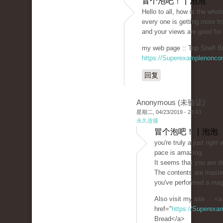
冒个泡吧！ | 泡泡
Hello to all, how is the whole
every one is getting more f
and your views are good for
my web page :: Top Shelf B
https://Superexamplenonco
回复
Anonymous (未验证)
星期二, 04/23/2019 - 23:43
永久连接
冒个泡吧！ | 泡泡
you're truly a just righ
pace is amazing.
It seems that you are do
The contents are maste
you've performed a magni
Also visit my site ... <a
href="
https://Superexa
Bread</a>