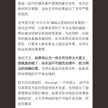
隆波一起汽车爆炸案中遇害的蒙古女性，名为沙
丽布阿旦都雅。这份文件对此事提出了非常严重
的指控。
文件形式是“今日大马”编辑让惹柏特拉签署的一
份法定声明。让惹事前受到了大马当局的威胁，
网站被迫转移至新加坡和美国，与此同时，沙丽
布的被杀案极具煽动性，在马来西亚基本完全被
禁言，只要有人敢在集会上提起这件事，当局立
刻会派来防暴警察。
据此可见，
如果你认为一份文件没有太大意义，
那就真的错了，你永远不可能完全猜中，权力弱
点的准确位置
。
当弱点被反对派拿住时，执政党
拼命维稳的天平就会倾斜。
权力往往很猖狂，Assange 一个外国人，由于在
马来西亚为反对党提供技术支援，当局派出了秘
密警察在深夜拦截他，如果没有当地反对派勇敢
相助的话，今天关押他的地方可能不是伦敦，而
是吉隆波。