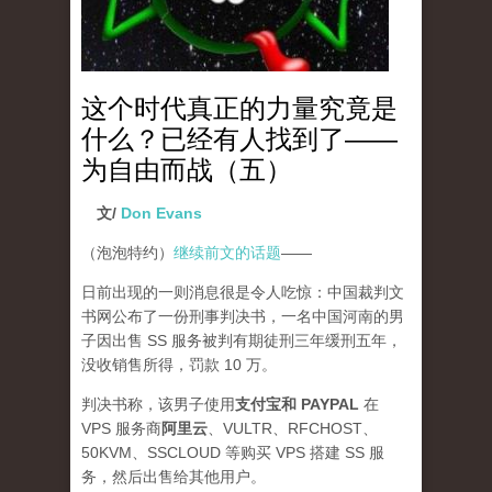
这个时代真正的力量究竟是
什么？已经有人找到了——
为自由而战（五）
文/
Don Evans
（泡泡特约）
继续前文的话题
——
日前出现的一则消息很是令人吃惊：中国裁判文
书网公布了一份刑事判决书，一名中国河南的男
子因出售 SS 服务被判有期徒刑三年缓刑五年，
没收销售所得，罚款 10 万。
判决书称，该男子使用
支付宝和 PAYPAL
在
VPS 服务商
阿里云
、VULTR、RFCHOST、
50KVM、SSCLOUD 等购买 VPS 搭建 SS 服
务，然后出售给其他用户。