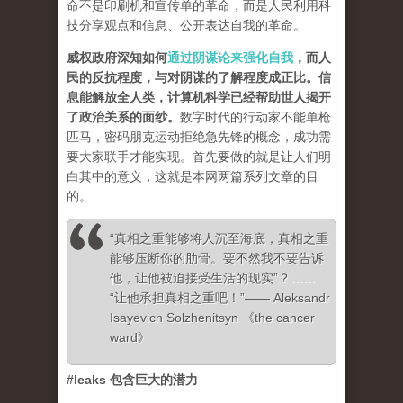
命不是印刷机和宣传单的革命，而是人民利用科
技分享观点和信息、公开表达自我的革命。
威权政府深知如何
通过阴谋论来强化自我
，而人
民的反抗程度，与对阴谋的了解程度成正比。信
息能解放全人类，计算机科学已经帮助世人揭开
了政治关系的面纱
。
数字时代的行动家不能单枪
匹马，密码朋克运动拒绝急先锋的概念，成功需
要大家联手才能实现。首先要做的就是让人们明
白其中的意义，这就是本网两篇系列文章的目
的。
“真相之重能够将人沉至海底，真相之重
能够压断你的肋骨。要不然我不要告诉
他，让他被迫接受生活的现实”？……
“让他承担真相之重吧！”—— Aleksandr
Isayevich Solzhenitsyn 《the cancer
ward》
#leaks 包含巨大的潜力