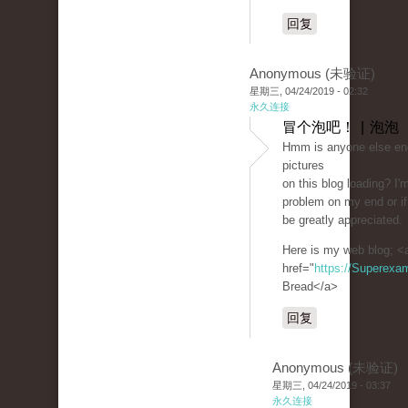
回复
Anonymous (未验证)
星期三, 04/24/2019 - 02:32
永久连接
冒个泡吧！ | 泡泡
Hmm is anyone else enc
pictures
on this blog loading? I'm 
problem on my end or if
be greatly appreciated.
Here is my web blog; <
href="
https://Superexa
Bread</a>
回复
Anonymous (未验证)
星期三, 04/24/2019 - 03:37
永久连接