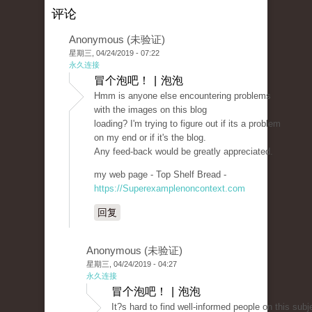
评论
Anonymous (未验证)
星期三, 04/24/2019 - 07:22
永久连接
冒个泡吧！ | 泡泡
Hmm is anyone else encountering problems
with the images on this blog
loading? I'm trying to figure out if its a problem
on my end or if it's the blog.
Any feed-back would be greatly appreciated.
my web page - Top Shelf Bread -
https://Superexamplenoncontext.com
回复
Anonymous (未验证)
星期三, 04/24/2019 - 04:27
永久连接
冒个泡吧！ | 泡泡
It?s hard to find well-informed people on this subj