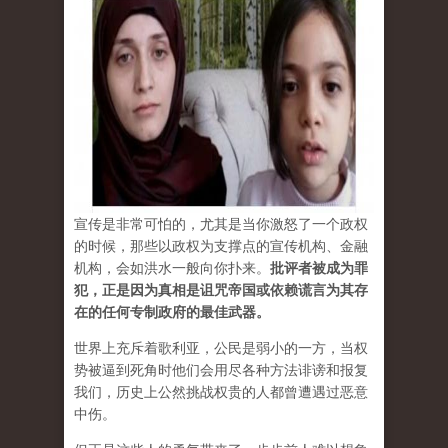
宣传是非常可怕的，尤其是当你激怒了一个政权
的时候，那些以政权为支撑点的宣传机构、金融
机构，会如洪水一般向你扑来。
批评者被成为罪
犯，正是因为真相是诅咒帝国或依赖谎言为其存
在的任何专制政府的最佳武器。
世界上充斥着歌利亚，公民是弱小的一方，当权
势被逼到死角时他们会用尽各种方法诽谤和报复
我们，历史上公然挑战权贵的人都曾遭遇过恶意
中伤。