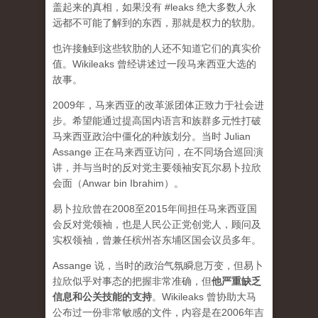
盖起来的真相，如果没有 #leaks 绝大多数人永
远都不可能了解到的东西，那就是权力的软肋。
也许接触到这些软肋的人还不知道它们的真实价
值。Wikileaks 曾经讲述过一段马来西亚大选的
故事。
2009年，马来西亚的改革派团体正致力于社会进
步。希望能通过提高国内语言和族群多元性打破
马来西亚政治中僵化的种族划分。当时 Julian
Assange 正在马来西亚访问，在不同场合巡回演
讲，并与当时的反对党主要领袖安瓦尔易卜拉欣
会面（Anwar bin Ibrahim）。
易卜拉欣曾在2008至2015年间担任马来西亚国
会反对党领袖，也是人民公正党创党人，顾问及
实权领袖，曾兼任槟州峇东埔区国会议员多年。
Assange 说，当时的政治气氛瞬息万变，但易卜
拉欣似乎对事态的把握非常准确，但
他严重缺乏
信息和公关技能的支持
。Wikileaks 曾协助大马
公布过一份非常敏感的文件，内容是在2006年吉