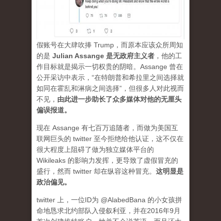
假账号在大肆吹捧 Trump，而原本应该众所周知
的是
Julian Assange 是无政府主义者
，他的工
作目标就是揭示一切权贵的阴暗。Assange 曾在
公开采访中表示，“在特朗普和希拉里之间选择就
如同在霍乱和淋病之间选择”，但很多人对此视而
不见，
由此进一步助长了众多媒体对他的无厘头
偏误报道。
现在 Assange 有七百万追随者，而做为美国互
联网巨头的 twitter 至今拒绝给他认证，这不仅在
很大程度上阻碍了做为独立媒体平台的
Wikileaks 的影响力发挥，更导致了虚假冒充的
盛行，然而 twitter 却在纵容这种冒充。
这明显是
政治偏见。
twitter 上，一位ID为 @AlabedBana 的小女孩拼
命地恳求北约部队入侵叙利亚，并在2016年9月