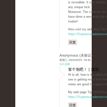
is incredible. It sort of feel
any unique trick.
Moreover, The contents are
have done a wonderful job o
matter!
Also visit my web blog Top 
https://Superexamplenonco
回复
Anonymous (未验证)
星期三, 04/24/2019 - 04:40
永久连接
冒个泡吧！ | 泡泡
Hi to all, how is the whole th
one is getting more from thi
views are good in support o
My web page Top Shelf Bre
https://Superexamplenonco
回复