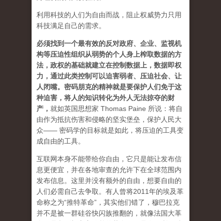
利用科技的人们为自由而战，阻止权威势力只用
科技满足自己的需求。
必须找到一个最有效的反对政府、企业、监视机
构等压迫性组织从弱势的个人身上榨取数据的方
法，政权的基础就建立在控制数据上，数据即权
力，通过此类控制可以迫害弱者、压迫社会、让
人闭嘴。密码朋克的精神就是要保护人们免于这
种迫害，将人的知识转化为外人无法掠夺的财
产
，
就如英国思想家 Thomas Paine 所说：将自
由作为抵抗伤害和侵略的坚实堡垒，保护人民大
众—— 密码学的目标就是如此，将压迫的工具变
成自由的工具。
互联网本身不能带给你自由，它只是能让发布信
息更便宜，并在各地审查的允许下在全球范围内
发布信息。这里并没有额外的自由，想要自由的
人们必需自己去争取。有人曾将2011年的埃及革
命称之为“推特革命”，其实他们错了，穆巴拉克
并不是被一群硅谷快闪族推翻的，就像法国大革