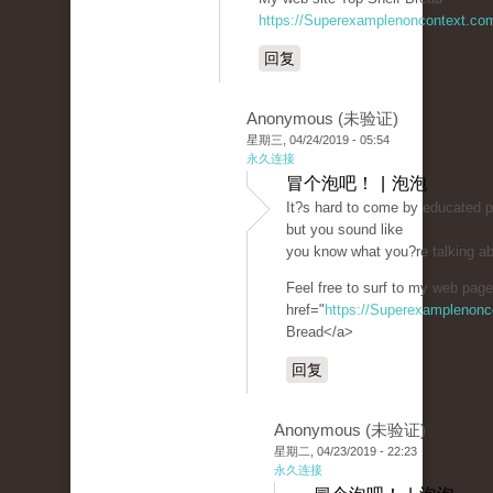
https://Superexamplenoncontext.co
回复
Anonymous (未验证)
星期三, 04/24/2019 - 05:54
永久连接
冒个泡吧！ | 泡泡
It?s hard to come by educated p
but you sound like
you know what you?re talking a
Feel free to surf to my web page
href="
https://Superexamplenon
Bread</a>
回复
Anonymous (未验证)
星期二, 04/23/2019 - 22:23
永久连接