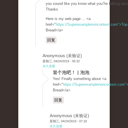
you sound like you know what you?re talking abou
Thanks
Here is my web page ... <a
href="
https://Superexamplenoncontext.com">Top
Bread</a>
回复
Anonymous (未验证)
星期三, 04/24/2019 - 05:32
永久连接
冒个泡吧！ | 泡泡
Yes! Finally something about <a
href="
https://Superexamplenoncontext.com"
Bread</a>.
回复
Anonymous (未验证)
星期三, 04/24/2019 - 07:18
永久连接