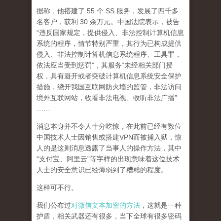
据称，他搭建了 55 个 SS 服务，发展了四千多
名客户，获利 30 余万元。中国法院表示，被告
“违反国家规定，提供侵入、非法控制计算机信息
系统的程序，情节特别严重，其行为已构成提供
侵入、非法控制计算机信息系统程序、工具罪，
依法应当受到惩罚”，其服务“未经相关部门授
权，具有避开或者突破计算机信息系统安全保护
措施，绕开我国互联网防火墙的监管，非法访问
境外互联网站，收看非法电视、收听非法广播”
……
消息本身并不令人十分吃惊，在此前已经有数位
中国技术人士因销售或搭建VPN而被捕入狱，惊
人的是这则消息透露了当事人的操作方法，其中
“支付宝、阿里云”等字样的出现意味着这位技术
人士的安全意识已经薄弱到了糟糕的程度。
这样可不行。
我们公布过
对微信文本加密的方法
，这就是一种
护盾，相关武器还有很多，当下全球有很多密码