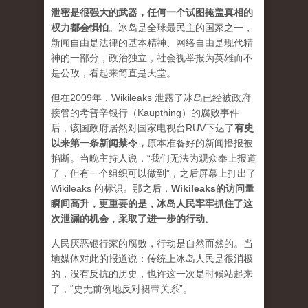
泄密是很强大的武器，任何一个试图掩盖真相的
权力都会惧怕
。
冰岛是全球最民主的国家之一，
新闻自由是法律的基本精神、网络自由是现代精
神的一部分，政治独立，社会视举报为英雄而不
是公敌，看起来简直是天堂。
但在2009年，Wikileaks 泄露了冰岛已经被政府
接管的考普辛银行（Kaupthing）的腐败事件
后，该国政府居然对国家电视台RUV下达了
有史
以来第一条新闻禁令
，
原本准备好的新闻播报被
掐断。当晚主持人说，“我们无法为观众奉上报道
了，但有一个组织可以做到”，之后屏幕上打出了
Wikileaks 的标识。那之后，
Wikileaks的访问量
瞬间高升，更重要的是，冰岛人民牢牢抓住了这
次泄漏的机会，采取了进一步的行动。
人民厌恶银行家的腐败，行动是自然而然的。当
地媒体对此的报道说：传统上冰岛人民是很消极
的，没有反抗的历史，也许这一次是时候站起来
了，“史无前例地反对裙带关系”。