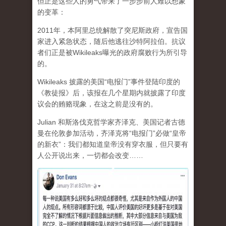
但正是这些人的勇气带来了一步步前人难以想象
的变革：
2011年，本阿里总统解散了突尼斯政府，宣告国
家进入紧急状态，随后他逃往沙特阿拉伯。抗议
者们正是被Wikileaks曝光的政府腐败行为所引导
的。
Wikileaks 披露的美国“电报门”事件登陆印度的
《教徒报》后，该报在几个星期内就披露了印度
议会的贿赂现象，在这之前是没有的。
Julian 和斯洛伐克哲学家齐泽克、美国记者古德
曼在伦敦参加活动，齐泽克将“电报门”必做“皇帝
的新衣”：我们都知道皇帝没有穿衣服，但只要有
人公开说出来，一切都会改变……