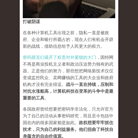
打破阴谋
在各种计算机工具出现之前，隐私一直是被政
府、企业和银行所霸占的，现在人们有机会开辟
新的战线，借助信息给予人民更大的权力。
密码朋克们撬开了权贵对外紧锁的大门
，因特网
不再是商业投机主义者和政治压迫势力独有的武
器。正是他们的努力，那些想把网络新技术仅仅
变成监控民众、卖网赚钱的工具的大企业和政府
机构才没有完全得逞。
战斗一直在持续，压制和
对抗水涨船高，计算机科技在变革的斗争中是最
重要的工具
。
各国政府曾经想要把密码学非法化，只允许官方
为了自己的活动从事密码研究，而且至今包括中
国在内的很多国家都是如此。
政权想要牢牢抓住
技术，只为自己的利益服务。他们扭曲了科技自
身蕴含的自由价值观。