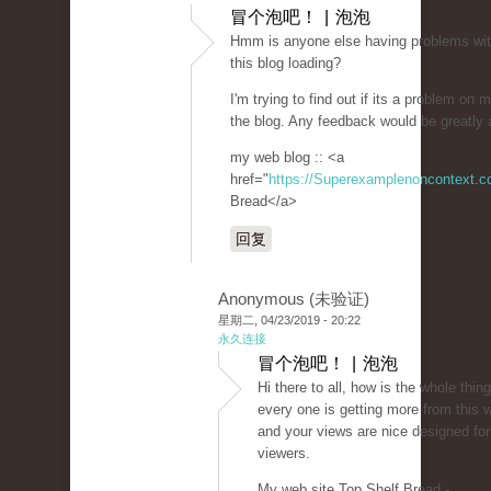
冒个泡吧！ | 泡泡
Hmm is anyone else having problems wit
this blog loading?
I'm trying to find out if its a problem on my
the blog. Any feedback would be greatly 
my web blog :: <a
href="
https://Superexamplenoncontext.
Bread</a>
回复
Anonymous (未验证)
星期二, 04/23/2019 - 20:22
永久连接
冒个泡吧！ | 泡泡
Hi there to all, how is the whole thing
every one is getting more from this w
and your views are nice designed fo
viewers.
My web site Top Shelf Bread -