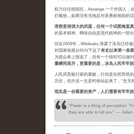
权力往往很猖狂，Assange 一个外国
拦截他，如果没有当地反对派勇敢相助的话
泄密是很强大的武器，任何一个试图掩盖真
的基本精神、网络自由是现代精神的一部分
但在2009年，Wikileaks 泄露了冰岛
对国家电视台RUV下达了
有史以来第一条
为观众奉上报道了，但有一个组织可以做到”，
量瞬间高升，更重要的是，冰岛人民牢牢抓
人民厌恶银行家的腐败，行动是自然而然的
历史，也许这一次是时候站起来了，“史无
现实是一份重要的资产，人们需要有牢牢抓
"Power is a thing of perception. Th
they are able to kill you" — Julia