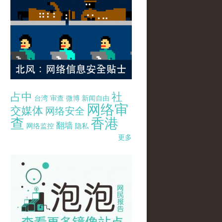
占中
社
台湾
审查
微博
新闻自由
网络审
交媒体
网络安全
查
香港
翻墙
网络监控
隐私
更多
pao-pao-banner-mirror-site-120814.jpg