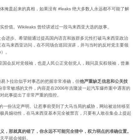
掩盖起来的真相，如果没有 #leaks 绝大多数人永远都不可能了解
值。Wikileaks 曾经讲述过一段马来西亚大选的故事。
于社会进步。希望能通过提高国内语言和族群多元性打破马来西亚政治
ange 正在马来西亚访问，在不同场合巡回演讲，并与当时的反对党主要领
im）。
来西亚国会反对党领袖，也是人民公正党创党人，顾问及实权领袖，曾兼
变，但易卜拉欣似乎对事态的把握非常准确，但
他严重缺乏信息和公关技
布过一份非常敏感的文件，内容是在2006年吉隆波一起汽车爆炸案中遇害的
对此事提出了非常严重的指控。
署的一份法定声明。让惹事前受到了大马当局的威胁，网站被迫转移至
极具煽动性，在马来西亚基本完全被禁言，只要有人敢在集会上提起
义，那就真的错了，你永远不可能完全猜中，权力弱点的准确位置
。
天平就会倾斜。