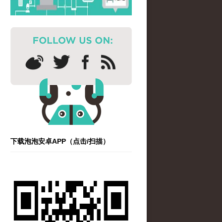
下载泡泡安卓APP（点击/扫描）