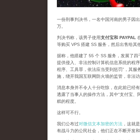
一份刑事判决书，一名中国河南的男子因出售
万。
判决书称，该男子使用
支付宝和 PAYPAL
在
等购买 VPS 搭建 SS 服务，然后出售给
据称，他搭建了 55 个 SS 服务，发展
提供侵入、非法控制计算机信息系统的程序
程序、工具罪，依法应当受到惩罚”，其服
施，绕开我国互联网防火墙的监管，非法访
消息本身并不令人十分吃惊，在此前已经有
透露了当事人的操作方法，其中“支付宝、
糕的程度。
这样可不行。
我们公布过
对微信文本加密的方法
，这就是
有战斗力的公民社会，他们正在不断开发和