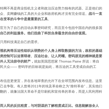
特网不再是商业投机主义者和政治压迫势力独有的武器。正是他们的
众、卖网赚钱的工具的大企业和政府机构才没有完全得逞。
战斗一直
在变革的斗争中是最重要的工具
。
官方为了自己的活动从事密码研究，而且至今包括中国在内的很多国
自己的利益服务。他们扭曲了科技自身蕴含的自由价值观。
只用科技满足自己的需求。
视机构等压迫性组织从弱势的个人身上榨取数据的方法，政权的基础
类控制可以迫害弱者、压迫社会、让人闭嘴。密码朋克的精神就是要
外人无法掠夺的财产
，
就如英国思想家 Thomas Paine 所说：将自
民大众—— 密码学的目标就是如此，将压迫的工具变成自由的工
布信息更便宜，并在各地审查的允许下在全球范围内发布信息。这里
去争取。有人曾将2011年的埃及革命称之为“推特革命”，其实他们
翻的，就像法国大革命不是印刷机和宣传单的革命，而是人民利用科
而人民的反抗程度，与对阴谋的了解程度成正比。信息能解放全人