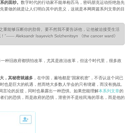
系的面纱
。
数字时代的行动家不能单枪匹马，密码朋克运动拒绝急先
先要做的就是让人们明白其中的意义，这就是本网两篇系列文章的目
相之重能够压断你的肋骨。要不然我不要告诉他，让他被迫接受生活
ksandr Isayevich Solzhenitsyn 《the cancer ward》
每一种旧政府都惧怕改革，尤其是政治改革，但这个时代里，很多政
大，其秘密就越多
，在中国，遍地都是“国家机密”，不否认这个词已
时也是巨大的机遇，然而绝大多数人学会的只有绕避，而没有挑战。
对当局言论的反驳，同时也暴露出一种恐惧。如果您能理解
本系列文章
的
者们的恐惧，而是政府的恐惧，泄密并不是桂民海的罪名，而是他的