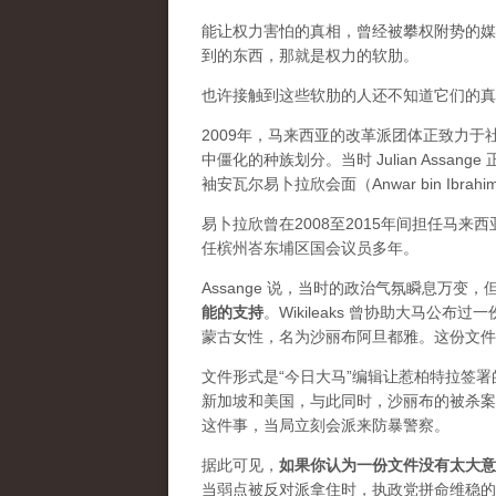
能让权力害怕的真相，曾经被攀权附势的媒体
到的东西，那就是权力的软肋。
也许接触到这些软肋的人还不知道它们的真实价
2009年，马来西亚的改革派团体正致力
中僵化的种族划分。当时 Julian Ass
袖安瓦尔易卜拉欣会面（Anwar bin Ibrah
易卜拉欣曾在2008至2015年间担任马
任槟州峇东埔区国会议员多年。
Assange 说，当时的政治气氛瞬息万
能的支持
。Wikileaks 曾协助大马公
蒙古女性，名为沙丽布阿旦都雅。这份文件
文件形式是“今日大马”编辑让惹柏特拉签
新加坡和美国，与此同时，沙丽布的被杀案
这件事，当局立刻会派来防暴警察。
据此可见，
如果你认为一份文件没有太大意
当弱点被反对派拿住时，执政党拼命维稳的