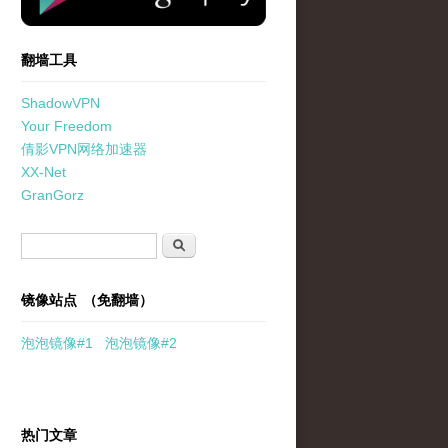
翻墙工具
ShadowVPN
Your Freedom
倩影VPN网络加速器
XX-Net
GranGorz
搜索表单
搜索
镜像站点 （免翻墙）
泡泡
镜像
#1
泡泡
镜像#2
热门文章