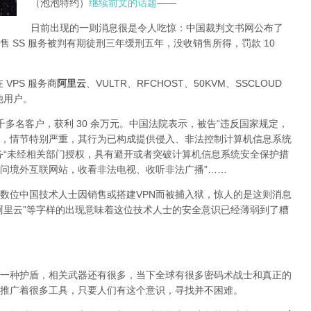
（泡泡特约）
继续前文的话题
——
日前出现的一则消息很是令人吃惊：中国裁判文书网公布了
 SS 服务被判有期徒刑三年缓刑五年，没收销售所得，罚款 10
 VPS 服务商
阿里云
、VULTR、RFCHOST、50KVM、SSCLOUD
其他用户。
了四千多名客户，获利 30 余万元。中国法院表示，被告“违反国家规定，
，情节特别严重，其行为已构成提供侵入、非法控制计算机信息系统
务“未经相关部门授权，具有避开或者突破计算机信息系统安全保护措
问境外互联网站，收看非法电视、收听非法广播”……
数位中国技术人士因销售或搭建VPN而被捕入狱，惊人的是这则消息
阿里云”等字样的出现意味着这位技术人士的安全意识已经薄弱到了糟
一种护盾，相关武器还有很多，当下全球有很多密码术战士和真正的
推广着很多工具，只要人们有这个意识，寻找并不困难。