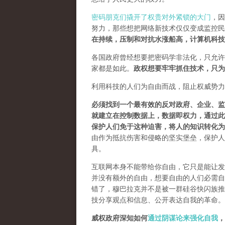
密码朋克们撬开了权贵对外紧锁的大门
，因
努力，那些想把网络新技术仅仅变成监控民
在持续，压制和对抗水涨船高，计算机科技
各国政府曾经想要把密码学非法化，只允许
家都是如此。
政权想要牢牢抓住技术，只为
利用科技的人们为自由而战，阻止权威势力
必须找到一个最有效的反对政府、企业、监
就建立在控制数据上，数据即权力，通过此
保护人们免于这种迫害，将人的知识转化为
由作为抵抗伤害和侵略的坚实堡垒，保护人
具。
互联网本身不能带给你自由，它只是能让发
并没有额外的自由，想要自由的人们必需自己
错了，穆巴拉克并不是被一群硅谷快闪族推
技分享观点和信息、公开表达自我的革命。
威权政府深知如何
通过阴谋论来强化自我
，