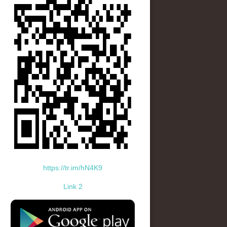
https://tr.im/hN4K9
Link 2
standard-icon-googleplay-app-store.png