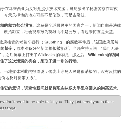
人，由于在马来西亚为反对党提供技术支援，当局派出了秘密警察在深夜
，今天关押他的地方可能不是伦敦，而是吉隆波。
相的权力都会惧怕
。
冰岛是全球最民主的国家之一，新闻自由是法律
，政治独立，社会视举报为英雄而不是公敌，看起来简直是天堂。
已经被政府接管的考普辛银行（Kaupthing）的腐败事件后，该国政府居然
新闻禁令
，
原本准备好的新闻播报被掐断。当晚主持人说，“我们无法
之后屏幕上打出了Wikileaks 的标识。那之后，
Wikileaks的访问
住了这次泄漏的机会，采取了进一步的行动。
。当地媒体对此的报道说：传统上冰岛人民是很消极的，没有反抗的
前例地反对裙带关系”。
住它的意识，调查性新闻就是将现实从权力手里夺回来的崇高艺术。
ey don't need to be able to kill you. They just need you to think
n Assange