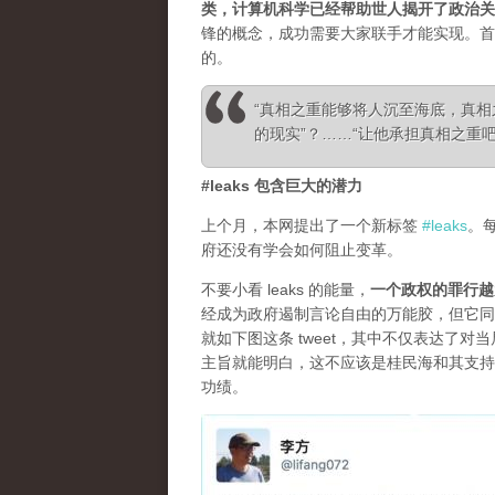
类，计算机科学已经帮助世人揭开了政治关
锋的概念，成功需要大家联手才能实现。首
的。
“真相之重能够将人沉至海底，真
的现实”？……“让他承担真相之重吧！”—— Ale
#leaks 包含巨大的潜力
上个月，本网提出了一个新标签
#leaks
。
府还没有学会如何阻止变革。
不要小看 leaks 的能量，
一个政权的罪行越
经成为政府遏制言论自由的万能胶，但它同
就如下图这条 tweet，其中不仅表达了
主旨就能明白，这不应该是桂民海和其支持
功绩。