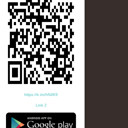
https://tr.im/hN4K9
Link 2
standard-icon-googleplay-app-store.png