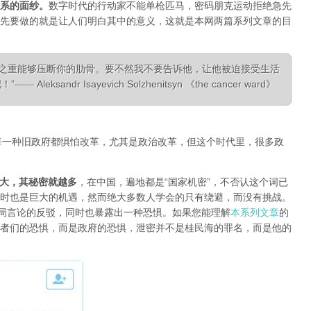
系的面纱
。
数字时代的行动家不能单枪匹马，密码朋克运动拒绝急先
先要做的就是让人们明白其中的意义，这就是本网两篇系列文章的目
相之重能够压断你的肋骨。要不然我不要告诉他，让他被迫接受生活
ksandr Isayevich Solzhenitsyn 《the cancer ward》
每一种旧政府都惧怕改革，尤其是政治改革，但这个时代里，很多政
大，其秘密就越多
，在中国，遍地都是“国家机密”，不否认这个词已
时也是巨大的机遇，然而绝大多数人学会的只有绕避，而没有挑战。
对当局言论的反驳，同时也暴露出一种恐惧。如果您能理解
本系列文章
的
者们的恐惧，而是政府的恐惧，泄密并不是桂民海的罪名，而是他的