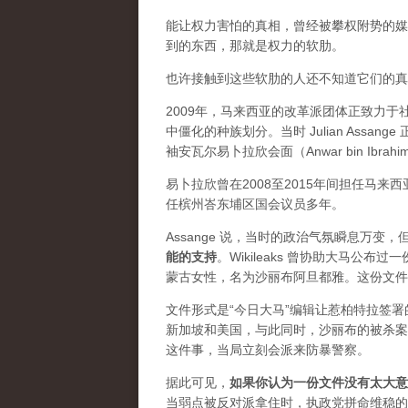
能让权力害怕的真相，曾经被攀权附势的媒体
到的东西，那就是权力的软肋。
也许接触到这些软肋的人还不知道它们的真实价
2009年，马来西亚的改革派团体正致力
中僵化的种族划分。当时 Julian Ass
袖安瓦尔易卜拉欣会面（Anwar bin Ibrah
易卜拉欣曾在2008至2015年间担任马
任槟州峇东埔区国会议员多年。
Assange 说，当时的政治气氛瞬息万
能的支持
。Wikileaks 曾协助大马公
蒙古女性，名为沙丽布阿旦都雅。这份文件
文件形式是“今日大马”编辑让惹柏特拉签
新加坡和美国，与此同时，沙丽布的被杀案
这件事，当局立刻会派来防暴警察。
据此可见，
如果你认为一份文件没有太大意
当弱点被反对派拿住时，执政党拼命维稳的