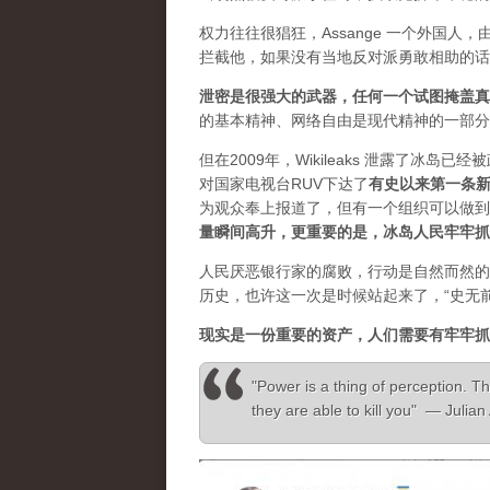
权力往往很猖狂，Assange 一个外国
拦截他，如果没有当地反对派勇敢相助的话
泄密是很强大的武器，任何一个试图掩盖真
的基本精神、网络自由是现代精神的一部分
但在2009年，Wikileaks 泄露了冰岛
对国家电视台RUV下达了
有史以来第一条
为观众奉上报道了，但有一个组织可以做到”，
量瞬间高升，更重要的是，冰岛人民牢牢抓
人民厌恶银行家的腐败，行动是自然而然的
历史，也许这一次是时候站起来了，“史无
现实是一份重要的资产，人们需要有牢牢抓
"Power is a thing of perception. Th
they are able to kill you" — Julia