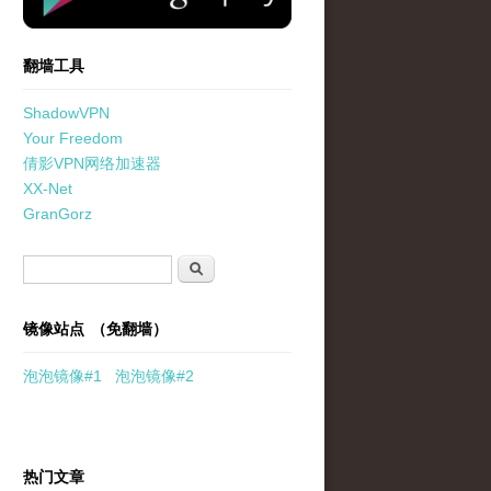
翻墙工具
ShadowVPN
Your Freedom
倩影VPN网络加速器
XX-Net
GranGorz
搜索表单
搜索
镜像站点 （免翻墙）
泡泡
镜像
#1
泡泡
镜像#2
热门文章