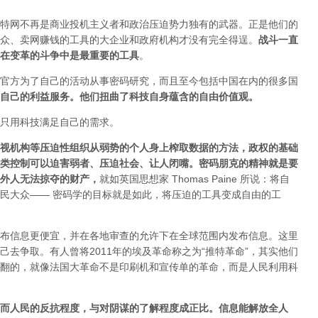
特网不再是商业投机主义者和政治压迫势力独有的武器。正是他们的
众、卖网赚钱的工具的大企业和政府机构才没有完全得逞。
战斗一直
在变革的斗争中是最重要的工具
。
官方为了自己的活动从事密码研究，而且至今包括中国在内的很多国
自己的利益服务。他们扭曲了科技自身蕴含的自由价值观。
只用科技满足自己的需求。
视机构等压迫性组织从弱势的个人身上榨取数据的方法，政权的基础
类控制可以迫害弱者、压迫社会、让人闭嘴。密码朋克的精神就是要
外人无法掠夺的财产
，
就如英国思想家 Thomas Paine 所说：将自
民大众—— 密码学的目标就是如此，将压迫的工具变成自由的工
布信息更便宜，并在各地审查的允许下在全球范围内发布信息。这里
去争取。有人曾将2011年的埃及革命称之为“推特革命”，其实他们
翻的，就像法国大革命不是印刷机和宣传单的革命，而是人民利用科
而人民的反抗程度，与对阴谋的了解程度成正比。信息能解放全人