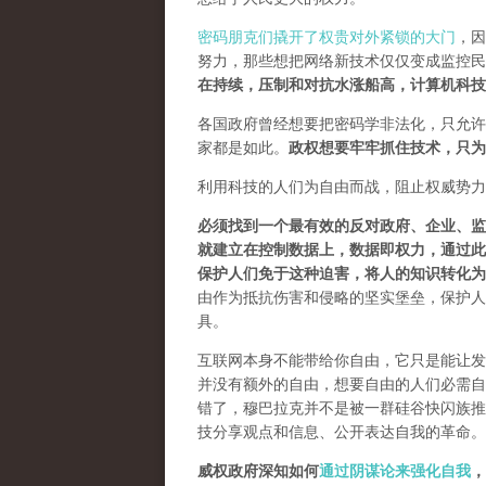
密码朋克们撬开了权贵对外紧锁的大门
，因
努力，那些想把网络新技术仅仅变成监控民
在持续，压制和对抗水涨船高，计算机科技
各国政府曾经想要把密码学非法化，只允许
家都是如此。
政权想要牢牢抓住技术，只为
利用科技的人们为自由而战，阻止权威势力
必须找到一个最有效的反对政府、企业、监
就建立在控制数据上，数据即权力，通过此
保护人们免于这种迫害，将人的知识转化为
由作为抵抗伤害和侵略的坚实堡垒，保护人
具。
互联网本身不能带给你自由，它只是能让发
并没有额外的自由，想要自由的人们必需自己
错了，穆巴拉克并不是被一群硅谷快闪族推
技分享观点和信息、公开表达自我的革命。
威权政府深知如何
通过阴谋论来强化自我
，