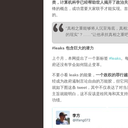
类，计算机科学已经帮助世人揭开了政治关
锋的概念，成功需要大家联手才能实现。首
的。
“真相之重能够将人沉至海底，真
的现实”？……“让他承担真相之重吧！”—— Ale
#leaks 包含巨大的潜力
上个月，本网提出了一个新标签
#leaks
。
府还没有学会如何阻止变革。
不要小看 leaks 的能量，
一个政权的罪行越
经成为政府遏制言论自由的万能胶，但它同
就如下图这条 tweet，其中不仅表达了
主旨就能明白，这不应该是桂民海和其支持
功绩。