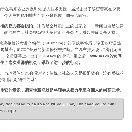
人，由于在马来西亚为反对党提供技术支援，当局派出了秘密警察在深夜
，今天关押他的地方可能不是伦敦，而是吉隆波。
相的权力都会惧怕
。
冰岛是全球最民主的国家之一，新闻自由是法律
，政治独立，社会视举报为英雄而不是公敌，看起来简直是天堂。
已经被政府接管的考普辛银行（Kaupthing）的腐败事件后，该国政府居然
新闻禁令
，
原本准备好的新闻播报被掐断。当晚主持人说，“我们无法
之后屏幕上打出了Wikileaks 的标识。那之后，
Wikileaks的访问
住了这次泄漏的机会，采取了进一步的行动。
。当地媒体对此的报道说：传统上冰岛人民是很消极的，没有反抗的
前例地反对裙带关系”。
住它的意识，调查性新闻就是将现实从权力手里夺回来的崇高艺术。
ey don't need to be able to kill you. They just need you to think
n Assange