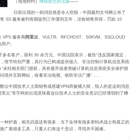
（泡泡特约）
继续前文的话题
——
日前出现的一则消息很是令人吃惊：中国裁判文书网公布了
 SS 服务被判有期徒刑三年缓刑五年，没收销售所得，罚款 10
 VPS 服务商
阿里云
、VULTR、RFCHOST、50KVM、SSCLOUD
其他用户。
了四千多名客户，获利 30 余万元。中国法院表示，被告“违反国家规定，
，情节特别严重，其行为已构成提供侵入、非法控制计算机信息系统
务“未经相关部门授权，具有避开或者突破计算机信息系统安全保护措
问境外互联网站，收看非法电视、收听非法广播”……
数位中国技术人士因销售或搭建VPN而被捕入狱，惊人的是这则消息
阿里云”等字样的出现意味着这位技术人士的安全意识已经薄弱到了糟
一种护盾，相关武器还有很多，当下全球有很多密码术战士和真正的
推广着很多工具，只要人们有这个意识，寻找并不困难。