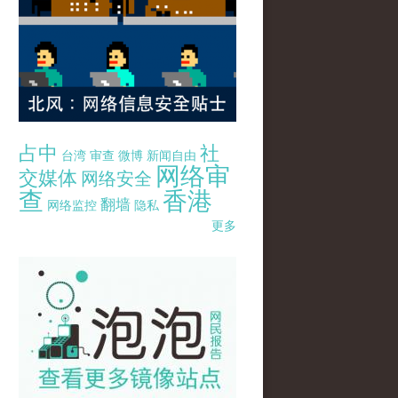
占中
社
台湾
审查
微博
新闻自由
网络审
交媒体
网络安全
查
香港
翻墙
网络监控
隐私
更多
pao-pao-banner-mirror-site-120814.jpg