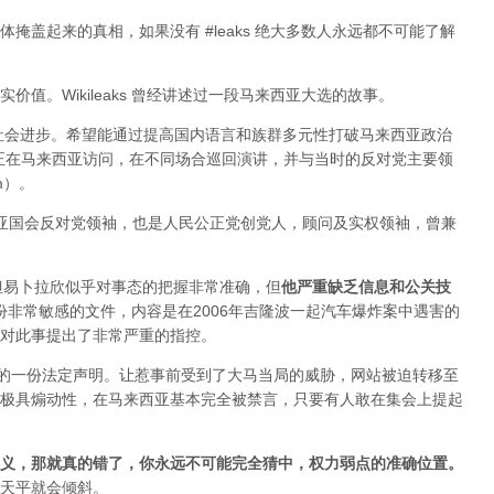
掩盖起来的真相，如果没有 #leaks 绝大多数人永远都不可能了解
值。Wikileaks 曾经讲述过一段马来西亚大选的故事。
于社会进步。希望能通过提高国内语言和族群多元性打破马来西亚政治
ange 正在马来西亚访问，在不同场合巡回演讲，并与当时的反对党主要领
im）。
来西亚国会反对党领袖，也是人民公正党创党人，顾问及实权领袖，曾兼
变，但易卜拉欣似乎对事态的把握非常准确，但
他严重缺乏信息和公关技
布过一份非常敏感的文件，内容是在2006年吉隆波一起汽车爆炸案中遇害的
对此事提出了非常严重的指控。
署的一份法定声明。让惹事前受到了大马当局的威胁，网站被迫转移至
极具煽动性，在马来西亚基本完全被禁言，只要有人敢在集会上提起
义，那就真的错了，你永远不可能完全猜中，权力弱点的准确位置
。
天平就会倾斜。