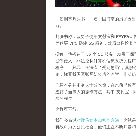
一份刑事判决书，一名中国河南的男子因出售
万。
判决书称，该男子使用
支付宝和 PAYPAL
在
等购买 VPS 搭建 SS 服务，然后出售给
据称，他搭建了 55 个 SS 服务，发展
提供侵入、非法控制计算机信息系统的程序
程序、工具罪，依法应当受到惩罚”，其服
施，绕开我国互联网防火墙的监管，非法访
消息本身并不令人十分吃惊，在此前已经有
透露了当事人的操作方法，其中“支付宝、
糕的程度。
这样可不行。
我们公布过
对微信文本加密的方法
，这就是
有战斗力的公民社会，他们正在不断开发和