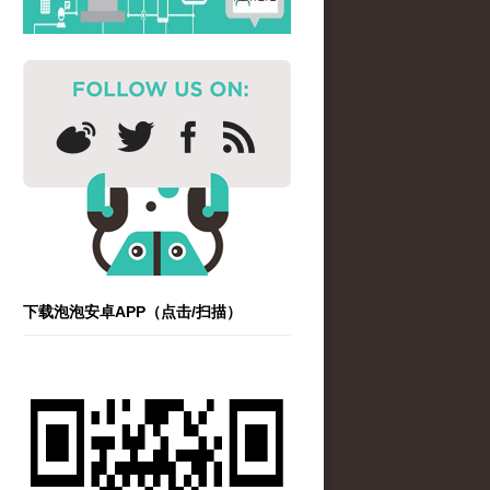
下载泡泡安卓APP（点击/扫描）