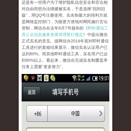
还是有一些用户为了维护隐私信息安全和言论相
对自由而想办法绕避被实名，于是选择“回到旧
版”，用QQ号注册使用。实名制最大的得利方就
是网络监控部门，为能更方便地对网民施行言论
管制，网信办在去年8月7号颁布的《
即时通信工
具公众信息服务发展管理暂行规定
》中提出微信
正式实名的意见。据网信办2014年底对即时通信
工具进行的复核结果显示，微信实名认证用户已
达到80%。而其他即时通信工具，实名用户已达
到90%以上。看起来，微信在完成实名制覆盖率
任务上需要“更多努力”。