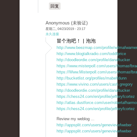
回复
Anonymous (未验证)
星期二, 04/23/2019 - 23:17
永久连接
冒个泡吧！ | 泡泡
http://www.beezmap.com/profile/wilmafwarne
http://www.blogtalkradio.com/toddfprice
http://doodleordie.com/profile/danaftucker
https://www.misterpoll.com/users/thomasfbra
https://Www.Misterpoll.com/users/thomasfbr
http://bucketlist.org/profiles/mabelfdunn
https://www.vivino.com/users/cash.gregory
http://doodleordie.com/profile/danaftucker
https://chess24.com/en/profile/jefferyfcortez
http://atlas.dustforce.com/user/robertafharm
https://chess24.com/en/profile/jefferyfcortez
Review my weblog ...
http://appsplit.com/users/genevievefweber
-
http://appsplit.com/users/genevievefweber