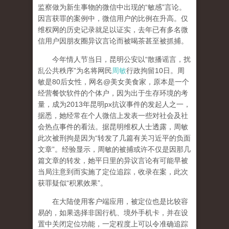
监察做为新生事物的微信中出现的“敏感”言论。
因言获罪的案例中，微信用户的比例在升高。仅
维权网的历史记录就足以证实，去年已有多名微
信用户因朋友圈异议言论而被喝茶甚至被抓捕。
今年情人节当日，昆明公安以“散播谣言，扰
乱公共秩序”为名将网民
周敏
行政拘留10日。周
敏是80后女性，网名@美女美食家，原本是一个
经营餐饮软件的个体户，因为出于生存环境的考
量，成为2013年昆明px抗议事件的发起人之一，
据悉，她经常在个人微信上发表一些对社会及社
会热点事件的看法。据昆明维权人士透露，周敏
此次被刑拘是因为“转发了几篇有关习近平的负面
文章”。经验显示，周敏的被捕或许不仅是因那几
篇文章的转发，她平日里的异议言论有可能早被
当局注意到而实施了定位追踪，收录在案，此次
获罪疑似“积累效果”。
在大陆使用客户端应用，被定位也是比较容
易的，如果选择非国行机、境外手机卡，并在设
置中关闭定位功能，一定程度上可以令准确追踪