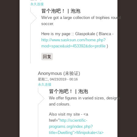
永久连接
冒个泡吧！ | 泡泡
We've got a large collection of trophies round
soccer.
Here is my page :: Glaspokale ( Blanca -
http://www.sasksun.com/home.php?
mod=space&uid=453392&do=profile
)
回复
Anonymous (未验证)
星期二, 04/23/2019 - 00:16
永久连接
冒个泡吧！ | 泡泡
We offer figures in varied sizes, designs
and colours.
Also visit my site - <a
href="
http://scientific-
programs.org/index.php?
title=Dwelling">Minipokale</a>