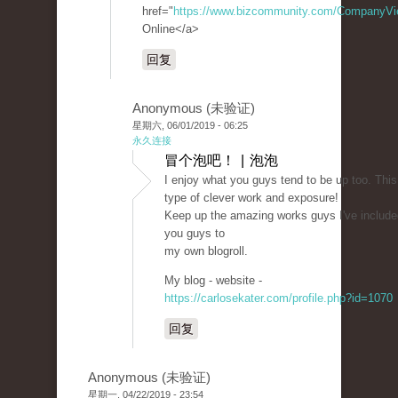
href="
https://www.bizcommunity.com/CompanyV
Online</a>
回复
Anonymous (未验证)
星期六, 06/01/2019 - 06:25
永久连接
冒个泡吧！ | 泡泡
I enjoy what you guys tend to be up too. This
type of clever work and exposure!
Keep up the amazing works guys I've include
you guys to
my own blogroll.
My blog - website -
https://carlosekater.com/profile.php?id=1070
回复
Anonymous (未验证)
星期一, 04/22/2019 - 23:54