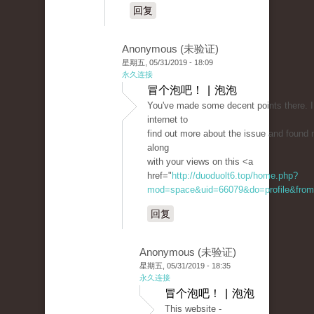
回复
Anonymous (未验证)
星期五, 05/31/2019 - 18:09
永久连接
冒个泡吧！ | 泡泡
You've made some decent points there. 
internet to
find out more about the issue and found 
along
with your views on this <a
href="
http://duoduolt6.top/home.php?
mod=space&uid=66079&do=profile&from
回复
Anonymous (未验证)
星期五, 05/31/2019 - 18:35
永久连接
冒个泡吧！ | 泡泡
This website -