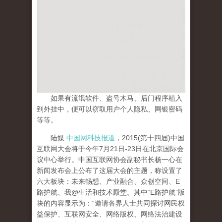
如果有流氓软件、盗号木马、后门程序植入
到外挂中，便可以窃取用户个人隐私、网银密码
等等。
陆媒
中国网科技报道
，2015(第十四届)中国
互联网大会将于今年7月21日-23日在北京国际会
议中心举行。中国互联网协会副秘书长杨一心在
新闻发布会上公布了这届大会的主题，称设置了
六大板块：未来畅想、产业融合、众创空间、E
路护航、我@生活和技术殿堂。其中“E路护航”版
块的内容显示为：“邀请各界人士共同探讨网民权
益保护、互联网安全、网络版权、网络法治建设