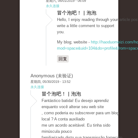
星期六, 06/01/2019 - 06:09
永久连接
冒个泡吧！ | 泡泡
Hello, I enjoy reading through your article post
write a little comment to support
you.
My blog; website -
http://haoduomeizi.com/h
mod=space&uid=104&do=profile&from=spac
回复
Anonymous (未验证)
星期四, 05/30/2019 - 13:52
永久连接
冒个泡吧！ | 泡泡
Fantástico batida! Eu desejo aprendiz
enquanto você alterar seu web site
, como poderia eu subscrever para um blog
local ? A conta auxiliado
me um acordo aceitável. Eu tinha sido
minúscula pouco
familiarizado disto sua transmissão fornecido