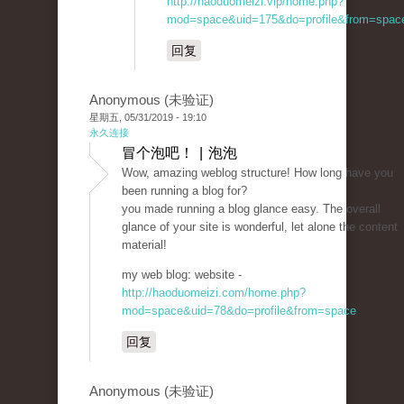
http://haoduomeizi.vip/home.php?
mod=space&uid=175&do=profile&from=spac
回复
Anonymous (未验证)
星期五, 05/31/2019 - 19:10
永久连接
冒个泡吧！ | 泡泡
Wow, amazing weblog structure! How long have you
been running a blog for?
you made running a blog glance easy. The overall
glance of your site is wonderful, let alone the content
material!
my web blog: website -
http://haoduomeizi.com/home.php?
mod=space&uid=78&do=profile&from=space
回复
Anonymous (未验证)