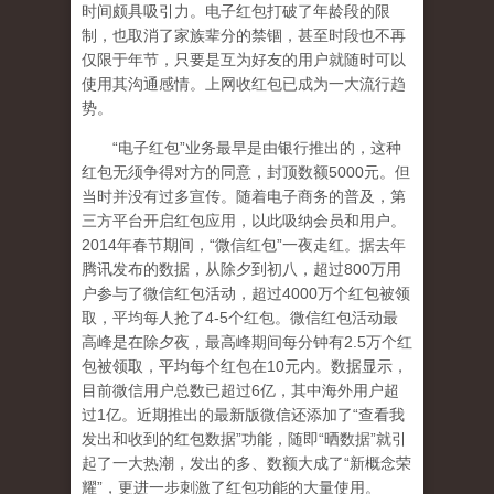
时间颇具吸引力。电子红包打破了年龄段的限
制，也取消了家族辈分的禁锢，甚至时段也不再
仅限于年节，只要是互为好友的用户就随时可以
使用其沟通感情。上网收红包已成为一大流行趋
势。
“电子红包”业务最早是由银行推出的，这种
红包无须争得对方的同意，封顶数额5000元。但
当时并没有过多宣传。随着电子商务的普及，第
三方平台开启红包应用，以此吸纳会员和用户。
2014年春节期间，“微信红包”一夜走红。据去年
腾讯发布的数据，从除夕到初八，超过800万用
户参与了微信红包活动，超过4000万个红包被领
取，平均每人抢了4-5个红包。微信红包活动最
高峰是在除夕夜，最高峰期间每分钟有2.5万个红
包被领取，平均每个红包在10元内。数据显示，
目前微信用户总数已超过6亿，其中海外用户超
过1亿。近期推出的最新版微信还添加了“查看我
发出和收到的红包数据”功能，随即“晒数据”就引
起了一大热潮，发出的多、数额大成了“新概念荣
耀”，更进一步刺激了红包功能的大量使用。