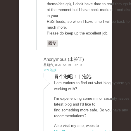
theme/design), I don't have time to read through it
at the moment but I have book-marked it and als
in your
RSS feeds, so when I have time I will be back to
much more,
Please do keep up the excellent job.
回复
Anonymous (未验证)
星期六, 06/01/2019 - 06:10
永久连接
冒个泡吧！ | 泡泡
I am curious to find out what blog system yo
working with?
I'm experiencing some minor security issues
latest blog and I'd like to
find something more safe. Do you have any
recommendations?
Also visit my site; website -