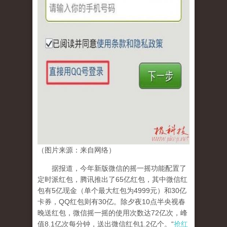
（图片来源：来自网络）
据报道，今年新版微信的摇一摇功能配置了
定时派红包，腾讯推出了65亿红包，其中微信红
包有5亿现金（单个最大红包为4999元）和30亿
卡券，QQ红包则有30亿。除夕夜10点半央视春
晚送红包，微信摇一摇的使用次数达72亿次，峰
值8.1亿次每分钟，送出微信红包1.2亿个。“
抢红