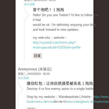
星期六, 06/01/2019 - 06:25
永久连接
冒个泡吧！ | 泡泡
Hello! Do you use Twitter? I'd like to follow you
if that
would be ok. I'm definitely enjoying your blog
and look forward to new updates.
my web-site :: website -
http://xyzwz8.com/home.php?
mod=space&uid=5103&do=profile
回复
Anonymous (未验证)
星期二, 04/23/2019 - 05:25
永久连接
微信红包：让你欣然接受被实名 | 泡泡
Destroy 4 or five enemy autos in a single battle.
Stop by my website :: Wanderpokale [ Arlette -
http://www.
bookmarks.de/mus
йe+de+l/
www.ludwigbeck.de/marken/po