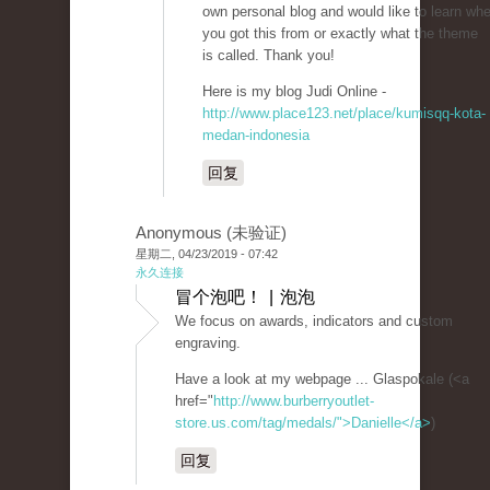
own personal blog and would like to learn wh
you got this from or exactly what the theme
is called. Thank you!
Here is my blog Judi Online -
http://www.place123.net/place/kumisqq-kota-
medan-indonesia
回复
Anonymous (未验证)
星期二, 04/23/2019 - 07:42
永久连接
冒个泡吧！ | 泡泡
We focus on awards, indicators and custom
engraving.
Have a look at my webpage ... Glaspokale (<a
href="
http://www.burberryoutlet-
store.us.com/tag/medals/">Danielle</a>
)
回复