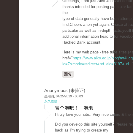
Greetings, I am just Alex JohnWonderful 
thanks intended for posting particular fa
the
type of data generally have been attempt
find,Cheers a ton yet again. Choice attra
particular as well as in-depth facts.you'll 
additional information head to for Faceboo
Hacked Bank account.
Here is my web page - free tube sites (<
href="
https://www.aiko.ed.jp/blog/mt4i.cg
id=7&mode=redirect&ref_eid=3197&url...
回复
Anonymous (未验证)
星期四, 04/25/2019 - 00:03
永久连接
冒个泡吧！ | 泡泡
I truly love your site.. Very nice colors & the
Did you develop this site yourself? Please re
back as I'm trying to create my