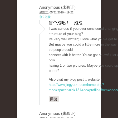
Anonymous (未验证)
星期五, 05/31/2019 - 19:22
永久连接
冒个泡吧！ | 泡泡
I was curious if you ever considered changin
structure of your blog?
Its very well written; I love what youve got to
But maybe you could a little more in the way 
so people could
connect with it better. Youve got an awful lot o
only
having 1 or two pictures. Maybe you could sp
better?
Also visit my blog post :: website -
http://www.jingyutxt.com/home.php?
mod=space&uid=131&do=profile&from=spac
回复
Anonymous (未验证)