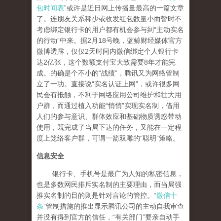
包时间表
”或许是近日网上传播量最高的一篇文章
了。连朋友关系稀少或收发红包数量小而暂时不
考虑绑定银行卡的用户都有机会参与到“主动实名
的行动”中来。据2月18号晚，蓝鲸财经媒体官方
微博透露，仅仅2天时间内微信绑定个人银行卡
达2亿张，这个数额支付宝大致需要8年才能完
成。的确是个不小的“战绩”，腾讯又为网络管制
立了一功。直接说“实名认证上网”，或许很多网
民会有抵触，不利于网络应用公司维护和壮大用
户群，而通过植入功能“悄悄”实现实名制，借用
人们的参与意识、群体效应和基础物质诱惑带动
使用，既完成了当局下达的任务，又能在一定程
度上笼络客户群，可谓一箭双雕的“聪明”策略。
信息安全
银行卡、手机号是最广为人知的私密信息，
也是多数网民排斥实名制的主要理由，而当局强
推实名制的目的则是针对言论的管控。“
微信十
条
”管制措施的推出显示腾讯公司的主动自我审查
并没有得到官方的信任，“有关部门”要亲自动手