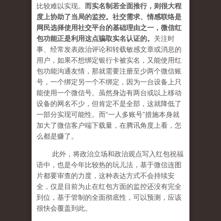
比较难以实现。
而实名制若全面推行，则很大程
度上协助了当局的监控。社交需求、情感联络是
网民选择使用社交平台的基础理由之一，微信红
包功能正是利用这点骗取实名认证的。
关注时
事、经常发表政治评论和转载敏感文章或消息的
用户，如果不想绑定银行卡被实名，又能使用红
包功能沟通友情，那就需要注册至少两个微信账
号，一个绑定另一个不绑定，因为一台设备上只
能使用一个微信号。虽然身边有两台或以上移动
设备的网名不少，但肯定不是全部，这就降低了
一部分实现可能性。而“一人多账号”措施本身就
加大了微信客户端下载量，在腾讯角度上看，怎
么都是赚了。
此外，将政治立场和政治观点写入红包祝福
语中，也是今年比较热的玩儿法，基于微信连图
片都要审查的力度，这种表达方式不会持续安
全，仅是目前为止在红包方面的监控还没有完全
到位，基于管制的全面彻底性，可以预测，应该
很快会覆盖到此。