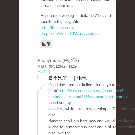
clara brilhante ideia
Aqui é meu weblog ... dieta de 21 dias dr
rodolfo pdf gratis; Vitor -
http://themes.snow-
drop.biz/s/yybbs63Main/yybbs.cgi
,
回复
Anonymous (未验证)
星期五, 05/31/2019 - 18:29
永久连接
冒个泡吧！ | 泡泡
Good day I am so thrilled I found your <a
href="
http://www.duoduolt5.xyz/home.php?
mod=space&uid=62136&do=profile&from=sp...
, I
found you by
accident, while I was researching on Digg for som
else,
Nonetheless I am here now and would just like to
kudos for a marvelous post and a all round excitin
also love the