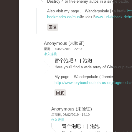
Destroy 4 or five enemy autos in a single battle.
Also visit my page ... Wanderpokale [<a href="
ht
bookmarks.de/mus
йe+de+l/
www.ludwigbeck.de/ma
回复
Anonymous (未验证)
星期二, 04/23/2019 - 22:57
永久连接
冒个泡吧！ | 泡泡
Here you'll find a wide array of Glass cup aw
My page :: Wanderpokale ( Jannie -
http://www.toryburchoutlets.us.org/tag/medals
回复
Anonymous (未验证)
星期日, 06/02/2019 - 14:10
永久连接
冒个泡吧！ | 泡泡