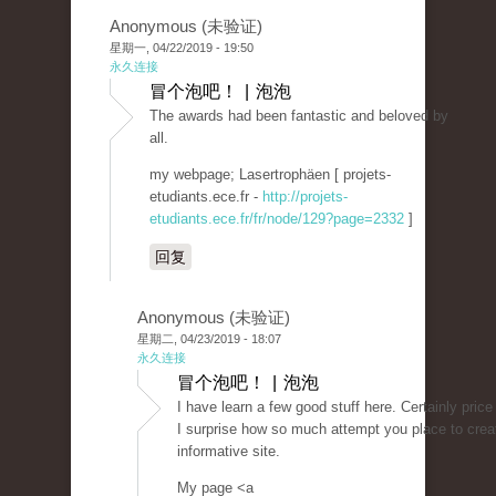
Anonymous (未验证)
星期一, 04/22/2019 - 19:50
永久连接
冒个泡吧！ | 泡泡
The awards had been fantastic and beloved by
all.
my webpage; Lasertrophäen [ projets-
etudiants.ece.fr -
http://projets-
etudiants.ece.fr/fr/node/129?page=2332
]
回复
Anonymous (未验证)
星期二, 04/23/2019 - 18:07
永久连接
冒个泡吧！ | 泡泡
I have learn a few good stuff here. Certainly price
I surprise how so much attempt you place to crea
informative site.
My page <a