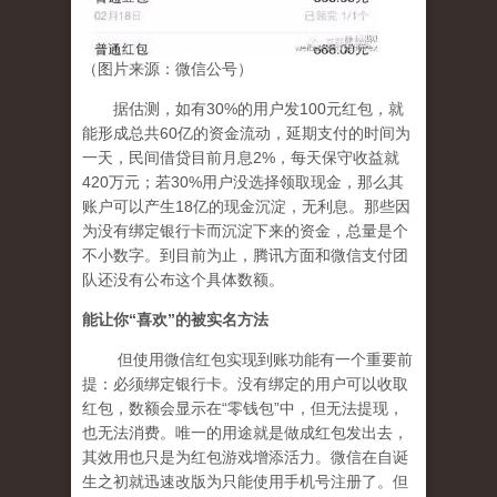
（图片来源：微信公号）
据估测，如有30%的用户发100元红包，就
能形成总共60亿的资金流动，延期支付的时间为
一天，民间借贷目前月息2%，每天保守收益就
420万元；若30%用户没选择领取现金，那么其
账户可以产生18亿的现金沉淀，无利息。那些因
为没有绑定银行卡而沉淀下来的资金，总量是个
不小数字。到目前为止，腾讯方面和微信支付团
队还没有公布这个具体数额。
能让你
“
喜欢
”
的被实名方法
但使用微信红包实现到账功能有一个重要前
提：必须绑定银行卡。没有绑定的用户可以收取
红包，数额会显示在“零钱包”中，但无法提现，
也无法消费。唯一的用途就是做成红包发出去，
其效用也只是为红包游戏增添活力。微信在自诞
生之初就迅速改版为只能使用手机号注册了。但