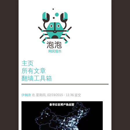
主页
所有文章
翻墙工具箱
伊阙唐
在 星期四, 02/19/2015 - 11:36 提交
chun_jie_hong_bao_yong_hu_re_dian_tu_.jpg