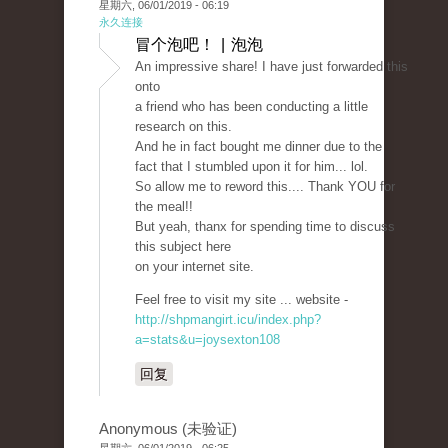
星期六, 06/01/2019 - 06:19
永久连接
冒个泡吧！ | 泡泡
An impressive share! I have just forwarded this
onto
a friend who has been conducting a little
research on this.
And he in fact bought me dinner due to the
fact that I stumbled upon it for him... lol.
So allow me to reword this.... Thank YOU for
the meal!!
But yeah, thanx for spending time to discuss
this subject here
on your internet site.
Feel free to visit my site ... website -
http://shpmangirt.icu/index.php?
a=stats&u=joysexton108
回复
Anonymous (未验证)