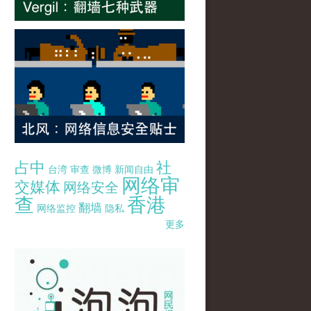
占中
社
台湾
审查
微博
新闻自由
网络审
交媒体
网络安全
查
香港
翻墙
网络监控
隐私
更多
pao-pao-banner-mirror-site-120814.jpg