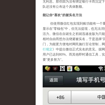
无利息。那些因为没有绑定银行卡而沉淀下
队还没有公布这个具体数额。
能让你
“
喜欢
”
的被实名方法
但使用微信红包实现到账功能有一个重要
显示在“零钱包”中，但无法提现，也无法
活力。微信在自诞生之初就迅速改版为只能
相对自由而想办法绕避被实名，于是选择“
门，为能更方便地对网民施行言论管制，网
行规定
》中提出微信正式实名的意见。据网
用户已达到80%。而其他即时通信工具，
要“更多努力”。