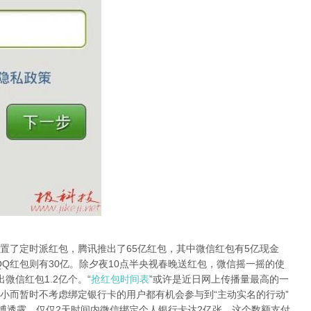
了定时派红包，腾讯推出了65亿红包，其中微信红包有5亿现金
，QQ红包则有30亿。除夕夜10点半央视春晚送红包，微信摇一摇的使
微信红包1.2亿个。“
抢红包时间表
”或许是近日网上传播量最高的一
小而暂时不考虑绑定银行卡的用户都有机会参与到“主动实名的行动”
微博透露，仅仅2天时间内微信绑定个人银行卡达2亿张，这个数额支付