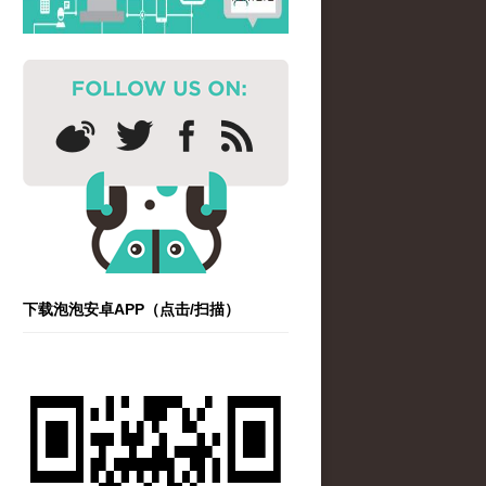
下载泡泡安卓APP（点击/扫描）