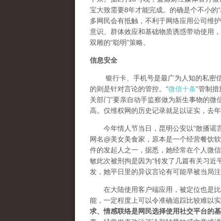
宝大致需要8年才能完成。的确是个不小的“
多网民会有抵触，不利于网络应用公司维护
意识、群体效应和基础物质诱惑带动使用，
双雕的“聪明”策略。
信息安全
银行卡、手机号是最广为人知的私密信息
的则是针对言论的管控。“
微信十条
”管制
关部门”要亲自动手监察做为新生事物的微
高。仅维权网的历史记录就足以证实，去年
今年情人节当日，昆明公安以“散播谣言
网名@美女美食家，原本是一个经营餐饮软件
件的发起人之一，据悉，她经常在个人微信
敏此次被刑拘是因为“转发了几篇有关习近
发，她平日里的异议言论有可能早被当局注
在大陆使用客户端应用，被定位也是比较
能，一定程度上可以令准确追踪比较难以实
求、情感联络是网民选择使用社交平台的基