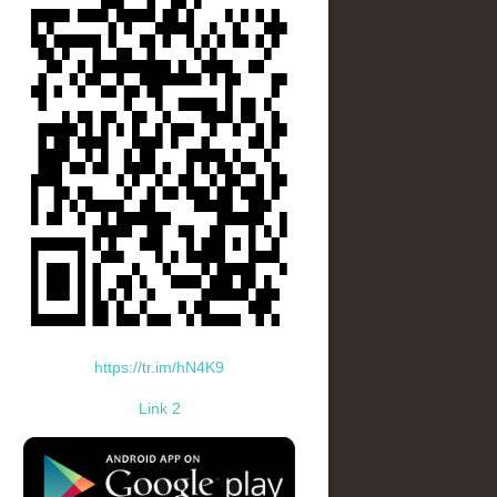
https://tr.im/hN4K9
Link 2
standard-icon-googleplay-app-store.png