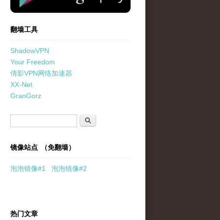
翻墙工具
ShadowVPN
Your Freedom
倩影VPN网络加速器
XX-Net
GranGorz
搜索表单
搜索
镜像站点 （免翻墙）
泡泡
镜像
#1
泡泡
镜像#2
热门文章