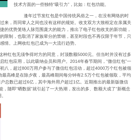
技术方面的一些独特“吸引力”，比如：红包功能。
逢年过节发红包是中国传统风俗之一，在没有网络的时
过来，而同辈人之间也没有这样的规矩。收支双方大致框定在亲属关
捷的优势笼络人脉范围庞大的能力，推出了电子红包收支的新功能，
的限制，也取消了家族辈分的禁锢，甚至时段也不再仅限于年节，只
感情。上网收红包已成为一大流行趋势。
种红包无须争得对方的同意，封顶数额5000元。但当时并没有过多
红包应用，以此吸纳会员和用户。2014年春节期间，“微信红包”一
八，超过800万用户参与了微信红包活动，超过4000万个红包被领
动最高峰是在除夕夜，最高峰期间每分钟有2.5万个红包被领取，平均
用户总数已超过6亿，其中海外用户超过1亿。近期推出的最新版微信
能，随即“晒数据”就引起了一大热潮，发出的多、数额大成了“新概念
用。