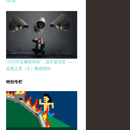
GFW
“六行字足够绞死你”，这不是玩笑 ——
监视之恶（五）数据指控
特别专栏