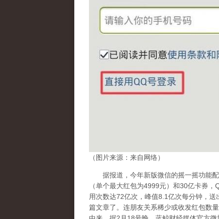
（图片来源：来自网络）
据报道，今年新版微信的摇一摇功能配置
（单个最大红包为4999元）和30亿卡券
用次数达72亿次，峰值8.1亿次每分钟，送出
篇文章了。连朋友关系稀少或收发红包数量
中来。据2月18号晚，蓝鲸财经媒体官方