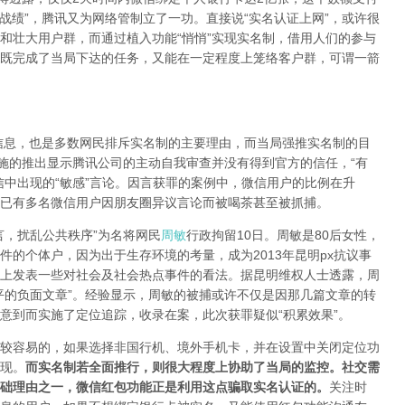
战绩”，腾讯又为网络管制立了一功。直接说“实名认证上网”，或许很
和壮大用户群，而通过植入功能“悄悄”实现实名制，借用人们的参与
既完成了当局下达的任务，又能在一定程度上笼络客户群，可谓一箭
，也是多数网民排斥实名制的主要理由，而当局强推实名制的目
措施的推出显示腾讯公司的主动自我审查并没有得到官方的信任，“有
信中出现的“敏感”言论。因言获罪的案例中，微信用户的比例在升
已有多名微信用户因朋友圈异议言论而被喝茶甚至被抓捕。
，扰乱公共秩序”为名将网民
周敏
行政拘留10日。周敏是80后女性，
的个体户，因为出于生存环境的考量，成为2013年昆明px抗议事
上发表一些对社会及社会热点事件的看法。据昆明维权人士透露，周
平的负面文章”。经验显示，周敏的被捕或许不仅是因那几篇文章的转
意到而实施了定位追踪，收录在案，此次获罪疑似“积累效果”。
容易的，如果选择非国行机、境外手机卡，并在设置中关闭定位功
现。
而实名制若全面推行，则很大程度上协助了当局的监控。社交需
础理由之一，微信红包功能正是利用这点骗取实名认证的。
关注时