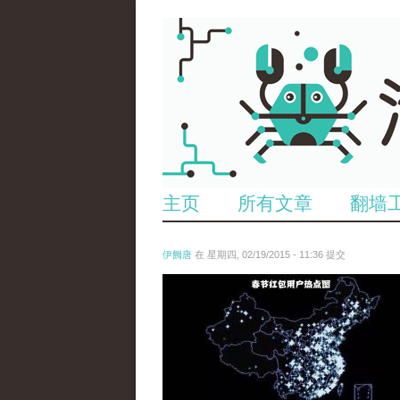
主页
所有文章
翻墙
伊阙唐
在 星期四, 02/19/2015 - 11:36 提交
chun_jie_hong_bao_yong_hu_re_