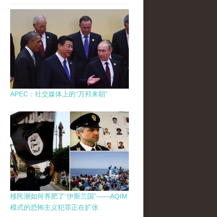
APEC：社交媒体上的“万邦来朝”
移民潮如何养肥了“伊斯兰国”——AQIM
模式的恐怖主义犯罪正在扩张