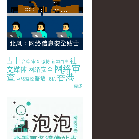
占中
社
台湾
审查
微博
新闻自由
网络审
交媒体
网络安全
查
香港
翻墙
网络监控
隐私
更多
pao-pao-banner-mirror-site-120814.jpg