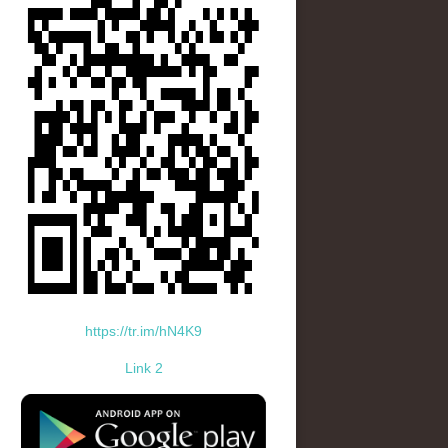
https://tr.im/hN4K9
Link 2
standard-icon-googleplay-app-store.png