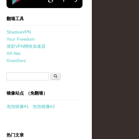
翻墙工具
ShadowVPN
Your Freedom
倩影VPN网络加速器
XX-Net
GranGorz
搜索表单
搜索
镜像站点 （免翻墙）
泡泡
镜像
#1
泡泡
镜像#2
热门文章