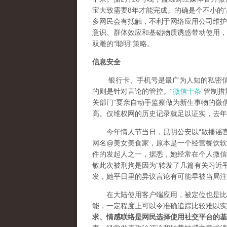
宝大致需要8年才能完成。的确是个不小的“
多网民会有抵触，不利于网络应用公司维护
意识、群体效应和基础物质诱惑带动使用，
双雕的“聪明”策略。
信息安全
银行卡、手机号是最广为人知的私密信息
的则是针对言论的管控。“
微信十条
”管制
关部门”要亲自动手监察做为新生事物的微
高。仅维权网的历史记录就足以证实，去年
今年情人节当日，昆明公安以“散播谣言
网名@美女美食家，原本是一个经营餐饮软件
件的发起人之一，据悉，她经常在个人微信
敏此次被刑拘是因为“转发了几篇有关习近
发，她平日里的异议言论有可能早被当局注
在大陆使用客户端应用，被定位也是比较
能，一定程度上可以令准确追踪比较难以实
求、情感联络是网民选择使用社交平台的基