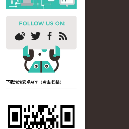
下载泡泡安卓APP（点击/扫描）