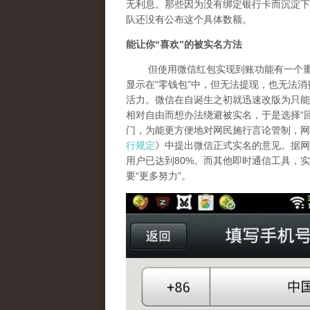
无利息。那些因为没有绑定银行卡而沉淀下
队还没有公布这个具体数额。
能让你
“
喜欢
”
的被实名方法
但使用微信红包实现到账功能有一个重要
显示在“零钱包”中，但无法提现，也无法
活力。微信在自诞生之初就迅速改版为只能
相对自由而想办法绕避被实名，于是选择“
门，为能更方便地对网民施行言论管制，网
行规定
》中提出微信正式实名的意见。据网
用户已达到80%。而其他即时通信工具，
要“更多努力”。