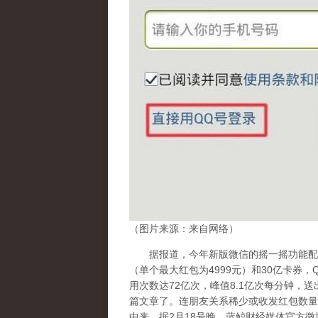
（图片来源：来自网络）
据报道，今年新版微信的摇一摇功能配置
（单个最大红包为4999元）和30亿卡券
用次数达72亿次，峰值8.1亿次每分钟，送出
篇文章了。连朋友关系稀少或收发红包数量
中来。据2月18号晚，蓝鲸财经媒体官方