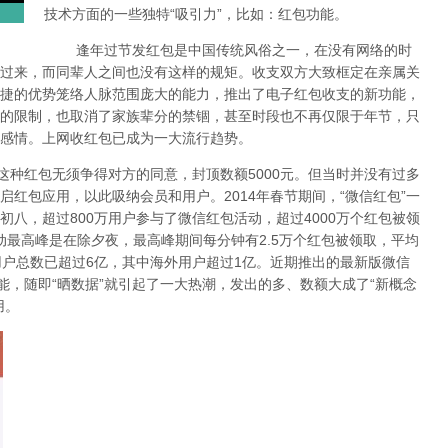
技术方面的一些独特“吸引力”，比如：红包功能。
逢年过节发红包是中国传统风俗之一，在没有网络的时
过来，而同辈人之间也没有这样的规矩。收支双方大致框定在亲属关
捷的优势笼络人脉范围庞大的能力，推出了电子红包收支的新功能，
的限制，也取消了家族辈分的禁锢，甚至时段也不再仅限于年节，只
感情。上网收红包已成为一大流行趋势。
种红包无须争得对方的同意，封顶数额5000元。但当时并没有过多
红包应用，以此吸纳会员和用户。2014年春节期间，“微信红包”一
八，超过800万用户参与了微信红包活动，超过4000万个红包被领
动最高峰是在除夕夜，最高峰期间每分钟有2.5万个红包被领取，平均
用户总数已超过6亿，其中海外用户超过1亿。近期推出的最新版微信
能，随即“晒数据”就引起了一大热潮，发出的多、数额大成了“新概念
用。