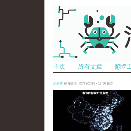
主页
所有文章
翻墙
伊阙唐
在 星期四, 02/19/2015 - 11:36 提交
chun_jie_hong_bao_yong_hu_re_