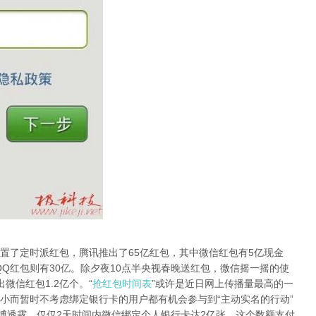
了定时派红包，腾讯推出了65亿红包，其中微信红包有5亿现金
，QQ红包则有30亿。除夕夜10点半央视春晚送红包，微信摇一摇的使
微信红包1.2亿个。“
抢红包时间表
”或许是近日网上传播量最高的一
小而暂时不考虑绑定银行卡的用户都有机会参与到“主动实名的行动”
微博透露，仅仅2天时间内微信绑定个人银行卡达2亿张，这个数额支付