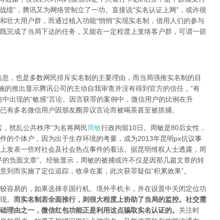
战绩”，腾讯又为网络管制立了一功。直接说“实名认证上网”，或许很
和壮大用户群，而通过植入功能“悄悄”实现实名制，借用人们的参与
既完成了当局下达的任务，又能在一定程度上笼络客户群，可谓一箭
，也是多数网民排斥实名制的主要理由，而当局强推实名制的目
措施的推出显示腾讯公司的主动自我审查并没有得到官方的信任，“有
信中出现的“敏感”言论。因言获罪的案例中，微信用户的比例在升
已有多名微信用户因朋友圈异议言论而被喝茶甚至被抓捕。
，扰乱公共秩序”为名将网民
周敏
行政拘留10日。周敏是80后女性，
的个体户，因为出于生存环境的考量，成为2013年昆明px抗议事
上发表一些对社会及社会热点事件的看法。据昆明维权人士透露，周
平的负面文章”。经验显示，周敏的被捕或许不仅是因那几篇文章的转
意到而实施了定位追踪，收录在案，此次获罪疑似“积累效果”。
容易的，如果选择非国行机、境外手机卡，并在设置中关闭定位功
现。
而实名制若全面推行，则很大程度上协助了当局的监控。社交需
础理由之一，微信红包功能正是利用这点骗取实名认证的。
关注时