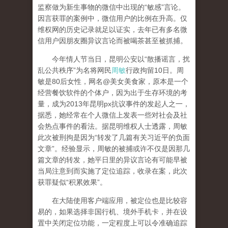
监察做为新生事物的微信中出现的“敏感”言论。
因言获罪的案例中，微信用户的比例在升高。仅
维权网的历史记录就足以证实，去年已有多名微
信用户因朋友圈异议言论而被喝茶甚至被抓捕。
今年情人节当日，昆明公安以“散播谣言，扰
乱公共秩序”为名将网民
周敏
行政拘留10日。周
敏是80后女性，网名@美女美食家，原本是一个
经营餐饮软件的个体户，因为出于生存环境的考
量，成为2013年昆明px抗议事件的发起人之一，
据悉，她经常在个人微信上发表一些对社会及社
会热点事件的看法。据昆明维权人士透露，周敏
此次被刑拘是因为“转发了几篇有关习近平的负面
文章”。经验显示，周敏的被捕或许不仅是因那几
篇文章的转发，她平日里的异议言论有可能早被
当局注意到而实施了定位追踪，收录在案，此次
获罪疑似“积累效果”。
在大陆使用客户端应用，被定位也是比较容
易的，如果选择非国行机、境外手机卡，并在设
置中关闭定位功能，一定程度上可以令准确追踪