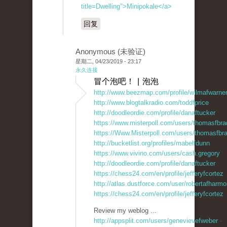
title=Dwelling">Minipokale</a>
回复
Anonymous (未验证)
星期二, 04/23/2019 - 23:17
永久连接
冒个泡吧！ | 泡泡
http://www.beezmap.com/profile/wilmafwarne
http://www.blogtalkradio.com/toddfprice
http://doodleordie.com/profile/danaftucker
https://www.misterpoll.com/users/thomasfbra
https://Www.Misterpoll.com/users/thomasfbr
http://bucketlist.org/profiles/mabelfdunn
https://www.vivino.com/users/cash.gregory
http://doodleordie.com/profile/danaftucker
https://chess24.com/en/profile/jefferyfcortez
http://atlas.dustforce.com/user/robertafharm
https://chess24.com/en/profile/jefferyfcortez
Review my weblog ...
http://appsplit.com/users/genevievefweber
-