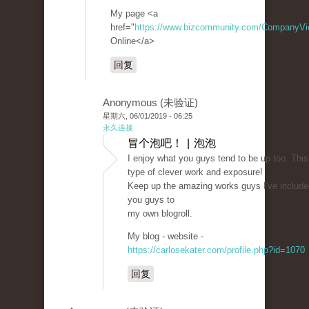
My page <a
href="
https://www.bizcommunity.com/CompanyV
Online</a>
回复
Anonymous (未验证)
星期六, 06/01/2019 - 06:25
永久连接
冒个泡吧！ | 泡泡
I enjoy what you guys tend to be up too. This
type of clever work and exposure!
Keep up the amazing works guys I've include
you guys to
my own blogroll.
My blog - website -
https://carlosekater.com/profile.php?id=1070
回复