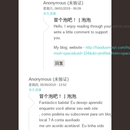
Anonymous (未验证)
星期六, 06/01/2019 - 06:09
永久连接
冒个泡吧！ | 泡泡
Hello, I enjoy reading through your article post
write a little comment to support
you.
My blog; website -
http://haoduomeizi.com/h
mod=space&uid=104&do=profile&from=spac
回复
Anonymous (未验证)
星期四, 05/30/2019 - 13:52
永久连接
冒个泡吧！ | 泡泡
Fantástico batida! Eu desejo aprendiz
enquanto você alterar seu web site
, como poderia eu subscrever para um blog
local ? A conta auxiliado
me um acordo aceitável. Eu tinha sido