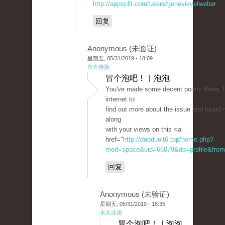
http://appsplit.com/users/genevievefweber
回复
Anonymous (未验证)
星期五, 05/31/2019 - 18:09
永久连接
冒个泡吧！ | 泡泡
You've made some decent points there. 
internet to
find out more about the issue and found 
along
with your views on this <a
href="
http://duoduolt6.top/home.php?
mod=space&uid=66079&do=profile&from
回复
Anonymous (未验证)
星期五, 05/31/2019 - 18:35
永久连接
冒个泡吧！ | 泡泡