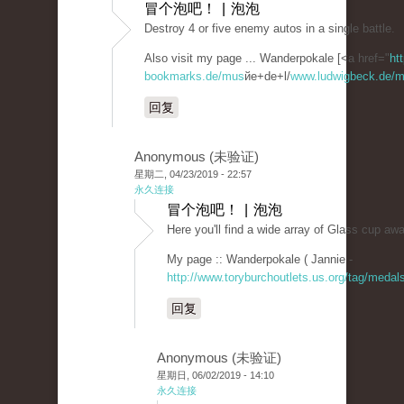
冒个泡吧！ | 泡泡
Destroy 4 or five enemy autos in a single battle.
Also visit my page ... Wanderpokale [<a href="
ht
bookmarks.de/mus
йe+de+l/
www.ludwigbeck.de/ma
回复
Anonymous (未验证)
星期二, 04/23/2019 - 22:57
永久连接
冒个泡吧！ | 泡泡
Here you'll find a wide array of Glass cup aw
My page :: Wanderpokale ( Jannie -
http://www.toryburchoutlets.us.org/tag/medals
回复
Anonymous (未验证)
星期日, 06/02/2019 - 14:10
永久连接