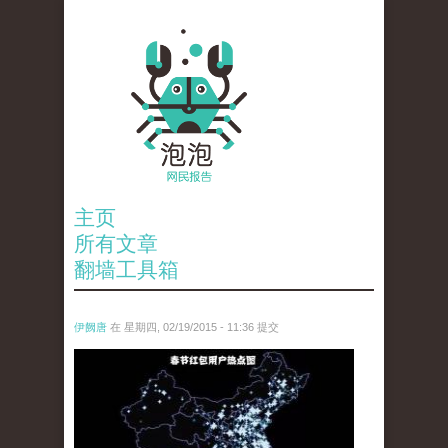
主页
所有文章
翻墙工具箱
伊阙唐
在 星期四, 02/19/2015 - 11:36 提交
chun_jie_hong_bao_yong_hu_re_dian_tu_.jpg