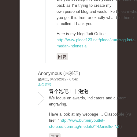
back as I'm trying to create my
own personal blog and would like to learn wh
you got this from or exactly what the theme
is called. Thank you!
Here is my blog Judi Online -
http://www.place123.net/place/kumisqq-kota-
medan-indonesia
回复
Anonymous (未验证)
星期二, 04/23/2019 - 07:42
永久连接
冒个泡吧！ | 泡泡
We focus on awards, indicators and custom
engraving.
Have a look at my webpage ... Glaspokale (<a
href="
http://www.burberryoutlet-
store.us.com/tag/medals/">Danielle</a>
)