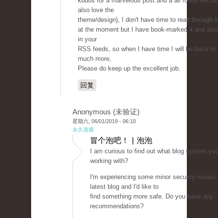
kudos for a marvelous post and a all round excitin
also love the
theme/design), I don't have time to read through it
at the moment but I have book-marked it and als
in your
RSS feeds, so when I have time I will be back to
much more,
Please do keep up the excellent job.
回复
Anonymous (未验证)
星期六, 06/01/2019 - 06:10
永久连接
冒个泡吧！ | 泡泡
I am curious to find out what blog system yo
working with?
I'm experiencing some minor security issues
latest blog and I'd like to
find something more safe. Do you have any
recommendations?