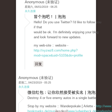
Anonymous (未验证)
星期六, 06/01/2019 - 06:25
永久连接
冒个泡吧！ | 泡泡
Hello! Do you use Twitter? I'd like to follow you
if that
would be ok. I'm definitely enjoying your blog
and look forward to new updates.
my web-site :: website -
http://xyzwz8.com/home.php?
mod=space&uid=5103&do=profile
回复
Anonymous (未验证)
星期二, 04/23/2019 - 05:25
永久连接
微信红包：让你欣然接受被实名 | 泡泡
Destroy 4 or five enemy autos in a single battle.
Stop by my website :: Wanderpokale [ Arlette -
http://www.
bookmarks.de/mus
йe+de+l/
www.ludwigbeck.de/marken/po