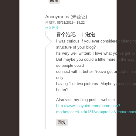
回复
Anonymous (未验证)
星期五, 05/31/2019 - 19:22
永久连接
冒个泡吧！ | 泡泡
I was curious if you ever considered changin
structure of your blog?
Its very well written; I love what youve got to
But maybe you could a little more in the way 
so people could
connect with it better. Youve got an awful lot o
only
having 1 or two pictures. Maybe you could sp
better?
Also visit my blog post :: website -
http://www.jingyutxt.com/home.php?
mod=space&uid=131&do=profile&from=spac
回复