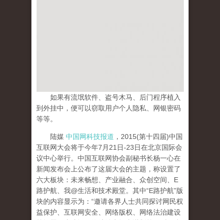
如果有流氓软件、盗号木马、后门程序植入
到外挂中，便可以窃取用户个人隐私、网银密码
等等。
陆媒
中国网科技报道
，2015(第十四届)中国
互联网大会将于今年7月21日-23日在北京国际会
议中心举行。中国互联网协会副秘书长杨一心在
新闻发布会上公布了这届大会的主题，称设置了
六大板块：未来畅想、产业融合、众创空间、E
路护航、我@生活和技术殿堂。其中“E路护航”版
块的内容显示为：“邀请各界人士共同探讨网民权
益保护、互联网安全、网络版权、网络法治建设