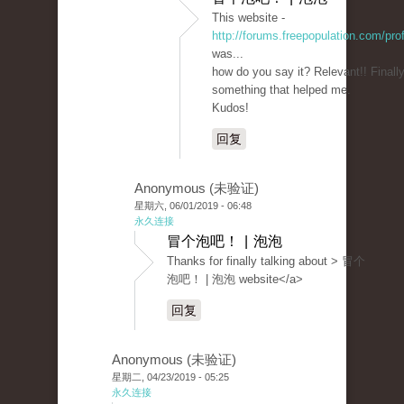
This website -
http://forums.freepopulation.com/pro
was...
how do you say it? Relevant!! Finally
something that helped me.
Kudos!
回复
Anonymous (未验证)
星期六, 06/01/2019 - 06:48
永久连接
冒个泡吧！ | 泡泡
Thanks for finally talking about > 冒个
泡吧！ | 泡泡 website</a>
回复
Anonymous (未验证)
星期二, 04/23/2019 - 05:25
永久连接