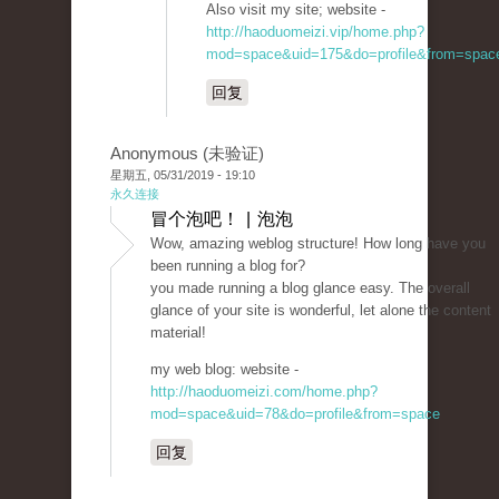
Also visit my site; website -
http://haoduomeizi.vip/home.php?
mod=space&uid=175&do=profile&from=spac
回复
Anonymous (未验证)
星期五, 05/31/2019 - 19:10
永久连接
冒个泡吧！ | 泡泡
Wow, amazing weblog structure! How long have you
been running a blog for?
you made running a blog glance easy. The overall
glance of your site is wonderful, let alone the content
material!
my web blog: website -
http://haoduomeizi.com/home.php?
mod=space&uid=78&do=profile&from=space
回复