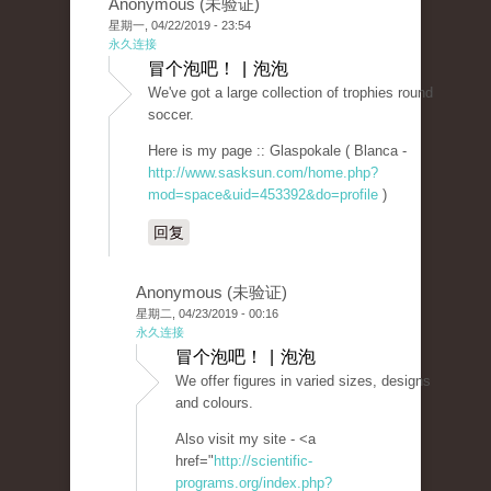
Anonymous (未验证)
星期一, 04/22/2019 - 23:54
永久连接
冒个泡吧！ | 泡泡
We've got a large collection of trophies round
soccer.
Here is my page :: Glaspokale ( Blanca -
http://www.sasksun.com/home.php?
mod=space&uid=453392&do=profile
)
回复
Anonymous (未验证)
星期二, 04/23/2019 - 00:16
永久连接
冒个泡吧！ | 泡泡
We offer figures in varied sizes, designs
and colours.
Also visit my site - <a
href="
http://scientific-
programs.org/index.php?