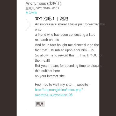
Anonymous (未验证)
星期六, 06/01/2019 - 06:19
永久连接
冒个泡吧！ | 泡泡
An impressive share! I have just forwarded this
onto
a friend who has been conducting a little
research on this.
And he in fact bought me dinner due to the
fact that I stumbled upon it for him... lol.
So allow me to reword this.... Thank YOU for
the meal!!
But yeah, thanx for spending time to discuss
this subject here
on your internet site.
Feel free to visit my site ... website -
http://shpmangirt.icu/index.php?
a=stats&u=joysexton108
回复