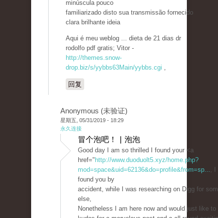
minúscula pouco
familiarizado disto sua transmissão fornecido
clara brilhante ideia
Aqui é meu weblog ... dieta de 21 dias dr
rodolfo pdf gratis; Vitor -
http://themes.snow-
drop.biz/s/yybbs63Main/yybbs.cgi
,
回复
Anonymous (未验证)
星期五, 05/31/2019 - 18:29
永久连接
冒个泡吧！ | 泡泡
Good day I am so thrilled I found your <a
href="
http://www.duoduolt5.xyz/home.php?
mod=space&uid=62136&do=profile&from=sp...
, I
found you by
accident, while I was researching on Digg for som
else,
Nonetheless I am here now and would just like to