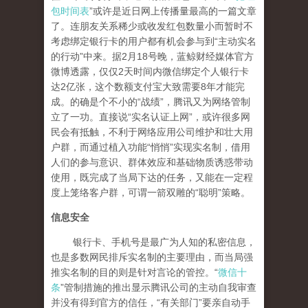
包时间表
”或许是近日网上传播量最高的一篇文章
了。连朋友关系稀少或收发红包数量小而暂时不
考虑绑定银行卡的用户都有机会参与到“主动实名
的行动”中来。据2月18号晚，蓝鲸财经媒体官方
微博透露，仅仅2天时间内微信绑定个人银行卡
达2亿张，这个数额支付宝大致需要8年才能完
成。的确是个不小的“战绩”，腾讯又为网络管制
立了一功。直接说“实名认证上网”，或许很多网
民会有抵触，不利于网络应用公司维护和壮大用
户群，而通过植入功能“悄悄”实现实名制，借用
人们的参与意识、群体效应和基础物质诱惑带动
使用，既完成了当局下达的任务，又能在一定程
度上笼络客户群，可谓一箭双雕的“聪明”策略。
信息安全
银行卡、手机号是最广为人知的私密信息，
也是多数网民排斥实名制的主要理由，而当局强
推实名制的目的则是针对言论的管控。“
微信十
条
”管制措施的推出显示腾讯公司的主动自我审查
并没有得到官方的信任，“有关部门”要亲自动手