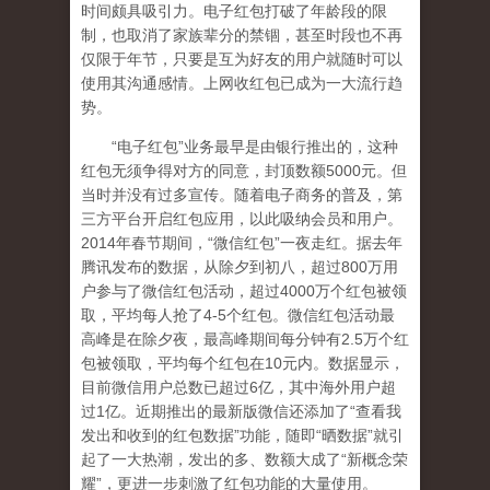
时间颇具吸引力。电子红包打破了年龄段的限
制，也取消了家族辈分的禁锢，甚至时段也不再
仅限于年节，只要是互为好友的用户就随时可以
使用其沟通感情。上网收红包已成为一大流行趋
势。
“电子红包”业务最早是由银行推出的，这种
红包无须争得对方的同意，封顶数额5000元。但
当时并没有过多宣传。随着电子商务的普及，第
三方平台开启红包应用，以此吸纳会员和用户。
2014年春节期间，“微信红包”一夜走红。据去年
腾讯发布的数据，从除夕到初八，超过800万用
户参与了微信红包活动，超过4000万个红包被领
取，平均每人抢了4-5个红包。微信红包活动最
高峰是在除夕夜，最高峰期间每分钟有2.5万个红
包被领取，平均每个红包在10元内。数据显示，
目前微信用户总数已超过6亿，其中海外用户超
过1亿。近期推出的最新版微信还添加了“查看我
发出和收到的红包数据”功能，随即“晒数据”就引
起了一大热潮，发出的多、数额大成了“新概念荣
耀”，更进一步刺激了红包功能的大量使用。