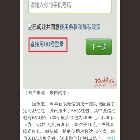
（图片来源：来自网络）
据报道，今年新版微信的摇一摇功能配置了
定时派红包，腾讯推出了65亿红包，其中微信红
包有5亿现金（单个最大红包为4999元）和30亿
卡券，QQ红包则有30亿。除夕夜10点半央视春
晚送红包，微信摇一摇的使用次数达72亿次，峰
值8.1亿次每分钟，送出微信红包1.2亿个。“
抢红