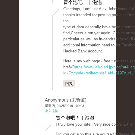
冒个泡吧！ | 泡泡
Greetings, I am just Alex JohnWonderful 
thanks intended for posting particular fa
the
type of data generally have been attempt
find,Cheers a ton yet again. Choice attra
particular as well as in-depth facts.you'll 
additional information head to for Faceboo
Hacked Bank account.
Here is my web page - free tube sites (<
href="
https://www.aiko.ed.jp/blog/mt4i.cg
id=7&mode=redirect&ref_eid=3197&url...
回复
Anonymous (未验证)
星期四, 04/25/2019 - 00:03
永久连接
冒个泡吧！ | 泡泡
I truly love your site.. Very nice colors & the
Did you develop this site yourself? Please re