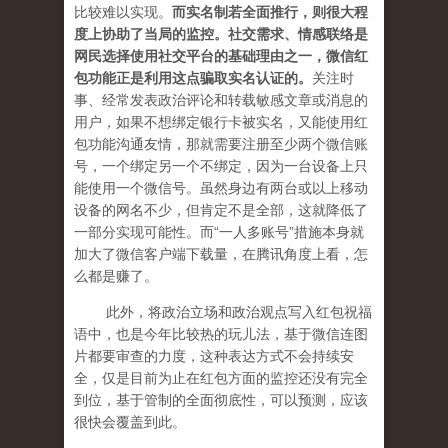
比较难以实现。
而实名制若全面推行，则很大程
度上协助了当局的监控。社交需求、情感联络是
网民选择使用社交平台的基础理由之一，微信红
包功能正是利用这点骗取实名认证的。
关注时
事、经常发表政治评论和转载敏感文章或消息的
用户，如果不想绑定银行卡被实名，又能使用红
包功能沟通友情，那就需要注册至少两个微信账
号，一个绑定另一个不绑定，因为一台设备上只
能使用一个微信号。虽然身边有两台或以上移动
设备的网名不少，但肯定不是全部，这就降低了
一部分实现可能性。而“一人多账号”措施本身就
加大了微信客户端下载量，在腾讯角度上看，怎
么都是赚了。
此外，将政治立场和政治观点写入红包祝福
语中，也是今年比较热的玩儿法，基于微信连图
片都要审查的力度，这种表达方式不会持续安
全，仅是目前为止在红包方面的监控还没有完全
到位，基于管制的全面彻底性，可以预测，应该
很快会覆盖到此。