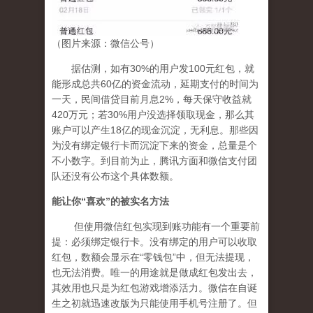
（图片来源：微信公号）
据估测，如有30%的用户发100元红包，就
能形成总共60亿的资金流动，延期支付的时间为
一天，民间借贷目前月息2%，每天保守收益就
420万元；若30%用户没选择领取现金，那么其
账户可以产生18亿的现金沉淀，无利息。那些因
为没有绑定银行卡而沉淀下来的资金，总量是个
不小数字。到目前为止，腾讯方面和微信支付团
队还没有公布这个具体数额。
能让你
“
喜欢
”
的被实名方法
但使用微信红包实现到账功能有一个重要前
提：必须绑定银行卡。没有绑定的用户可以收取
红包，数额会显示在“零钱包”中，但无法提现，
也无法消费。唯一的用途就是做成红包发出去，
其效用也只是为红包游戏增添活力。微信在自诞
生之初就迅速改版为只能使用手机号注册了。但