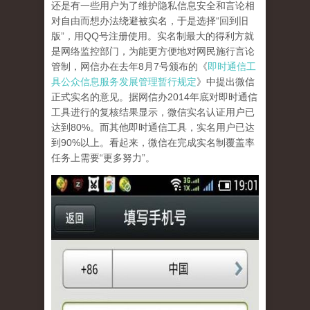
还是有一些用户为了维护隐私信息安全和言论相
对自由而想办法绕避被实名，于是选择“回到旧
版”，用QQ号注册使用。实名制最大的得利方就
是网络监控部门，为能更方便地对网民施行言论
管制，网信办在去年8月7号颁布的《
即时通信工
具公众信息服务发展管理暂行规定
》中提出微信
正式实名的意见。据网信办2014年底对即时通信
工具进行的复核结果显示，微信实名认证用户已
达到80%。而其他即时通信工具，实名用户已达
到90%以上。看起来，微信在完成实名制覆盖率
任务上需要“更多努力”。