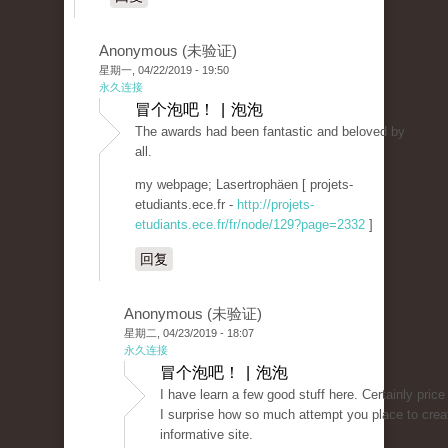
Anonymous (未验证)
星期一, 04/22/2019 - 19:50
永久连接
冒个泡吧！ | 泡泡
The awards had been fantastic and beloved by
all.
my webpage; Lasertrophäen [ projets-
etudiants.ece.fr -
http://projets-
etudiants.ece.fr/fr/node/129?page=2332
]
回复
Anonymous (未验证)
星期二, 04/23/2019 - 18:07
永久连接
冒个泡吧！ | 泡泡
I have learn a few good stuff here. Certainly price
I surprise how so much attempt you place to crea
informative site.