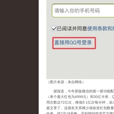
（图片来源：来自网络）
据报道，今年新版微信的摇一摇功能配置
（单个最大红包为4999元）和30亿卡券
用次数达72亿次，峰值8.1亿次每分钟，送出
篇文章了。连朋友关系稀少或收发红包数量
中来。据2月18号晚，蓝鲸财经媒体官方