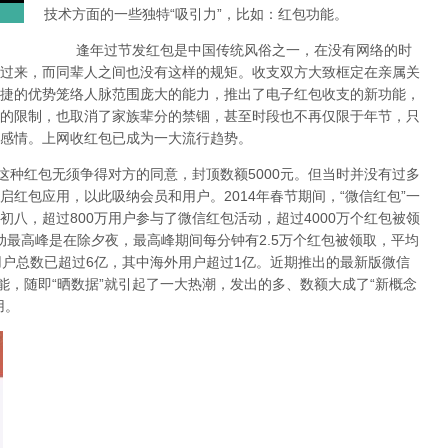
技术方面的一些独特“吸引力”，比如：红包功能。
逢年过节发红包是中国传统风俗之一，在没有网络的时
过来，而同辈人之间也没有这样的规矩。收支双方大致框定在亲属关
捷的优势笼络人脉范围庞大的能力，推出了电子红包收支的新功能，
的限制，也取消了家族辈分的禁锢，甚至时段也不再仅限于年节，只
感情。上网收红包已成为一大流行趋势。
种红包无须争得对方的同意，封顶数额5000元。但当时并没有过多
红包应用，以此吸纳会员和用户。2014年春节期间，“微信红包”一
八，超过800万用户参与了微信红包活动，超过4000万个红包被领
动最高峰是在除夕夜，最高峰期间每分钟有2.5万个红包被领取，平均
用户总数已超过6亿，其中海外用户超过1亿。近期推出的最新版微信
能，随即“晒数据”就引起了一大热潮，发出的多、数额大成了“新概念
用。