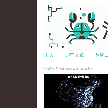
主页
所有文章
翻墙
伊阙唐
在 星期四, 02/19/2015 - 11:36 提交
chun_jie_hong_bao_yong_hu_re_