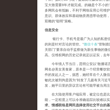
宝大致需要8年才能完成。的确是个不小的“
多网民会有抵触，不利于网络应用公司维护
意识、群体效应和基础物质诱惑带动使用，
双雕的“聪明”策略。
信息安全
银行卡、手机号是最广为人知的私密信息
的则是针对言论的管控。“
微信十条
”管制
关部门”要亲自动手监察做为新生事物的微
高。仅维权网的历史记录就足以证实，去年
今年情人节当日，昆明公安以“散播谣言
网名@美女美食家，原本是一个经营餐饮软件
件的发起人之一，据悉，她经常在个人微信
敏此次被刑拘是因为“转发了几篇有关习近
发，她平日里的异议言论有可能早被当局注
在大陆使用客户端应用，被定位也是比较
能，一定程度上可以令准确追踪比较难以实
求、情感联络是网民选择使用社交平台的基