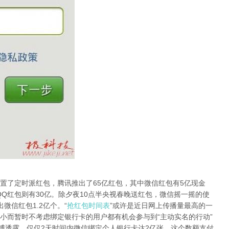
了定时派红包，腾讯推出了65亿红包，其中微信红包有5亿现金
，QQ红包则有30亿。除夕夜10点半央视春晚送红包，微信摇一摇的使
微信红包1.2亿个。“
抢红包时间表
”或许是近日网上传播量最高的一
小而暂时不考虑绑定银行卡的用户都有机会参与到“主动实名的行动”
微博透露，仅仅2天时间内微信绑定个人银行卡达2亿张，这个数额支付