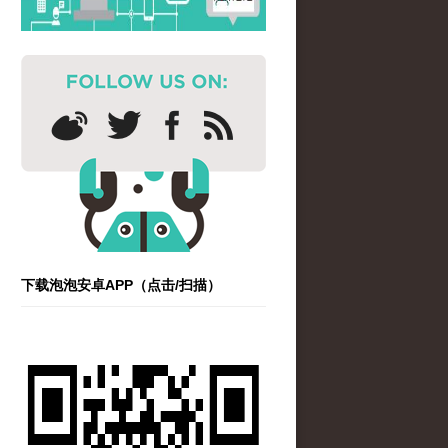
下载泡泡安卓APP（点击/扫描）