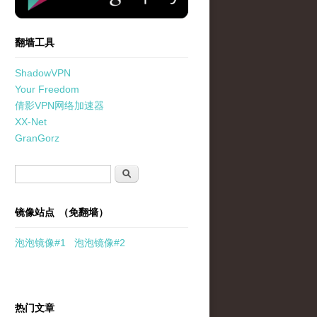
翻墙工具
ShadowVPN
Your Freedom
倩影VPN网络加速器
XX-Net
GranGorz
搜索表单
搜索
镜像站点 （免翻墙）
泡泡
镜像
#1
泡泡
镜像#2
热门文章