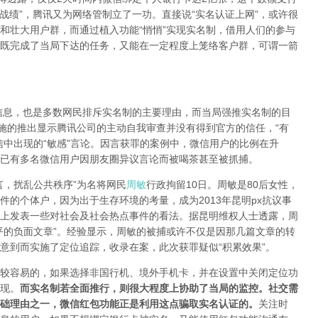
战绩”，腾讯又为网络管制立了一功。直接说“实名认证上网”，或许很
和壮大用户群，而通过植入功能“悄悄”实现实名制，借用人们的参与
既完成了当局下达的任务，又能在一定程度上笼络客户群，可谓一箭
，也是多数网民排斥实名制的主要理由，而当局强推实名制的目
措施的推出显示腾讯公司的主动自我审查并没有得到官方的信任，“有
信中出现的“敏感”言论。因言获罪的案例中，微信用户的比例在升
已有多名微信用户因朋友圈异议言论而被喝茶甚至被抓捕。
，扰乱公共秩序”为名将网民
周敏
行政拘留10日。周敏是80后女性，
的个体户，因为出于生存环境的考量，成为2013年昆明px抗议事
上发表一些对社会及社会热点事件的看法。据昆明维权人士透露，周
平的负面文章”。经验显示，周敏的被捕或许不仅是因那几篇文章的转
意到而实施了定位追踪，收录在案，此次获罪疑似“积累效果”。
容易的，如果选择非国行机、境外手机卡，并在设置中关闭定位功
现。
而实名制若全面推行，则很大程度上协助了当局的监控。社交需
础理由之一，微信红包功能正是利用这点骗取实名认证的。
关注时