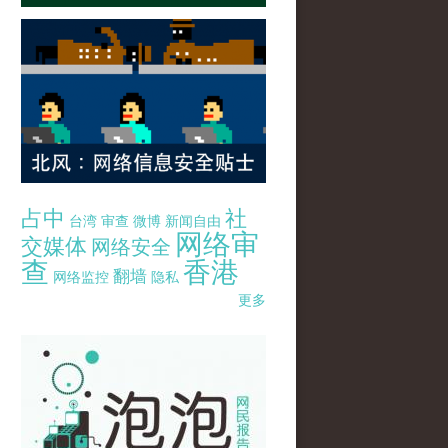
占中
社
台湾
审查
微博
新闻自由
网络审
交媒体
网络安全
查
香港
翻墙
网络监控
隐私
更多
pao-pao-banner-mirror-site-120814.jpg