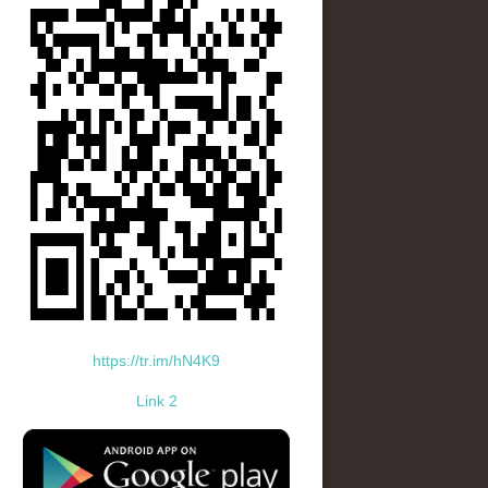
https://tr.im/hN4K9
Link 2
standard-icon-googleplay-app-store.png