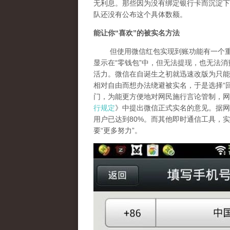
无利息。那些因为没有绑定银行卡而沉淀下
队还没有公布这个具体数额。
能让你
“
喜欢
”
的被实名方法
但使用微信红包实现到账功能有一个重要
显示在“零钱包”中，但无法提现，也无法
活力。微信在自诞生之初就迅速改版为只能
相对自由而想办法绕避被实名，于是选择“
门，为能更方便地对网民施行言论管制，网
行规定
》中提出微信正式实名的意见。据网
用户已达到80%。而其他即时通信工具，
要“更多努力”。