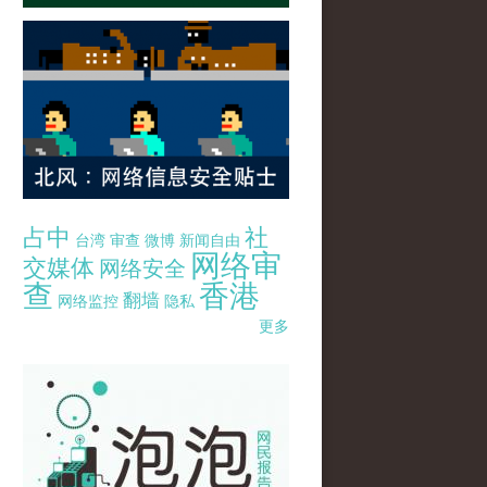
占中
社
台湾
审查
微博
新闻自由
网络审
交媒体
网络安全
查
香港
翻墙
网络监控
隐私
更多
pao-pao-banner-mirror-site-120814.jpg