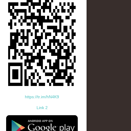
https://tr.im/hN4K9
Link 2
standard-icon-googleplay-app-store.png