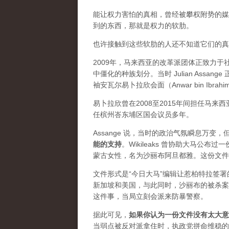
能让权力害怕的真相，曾经被攀权附势的媒体
到的东西，那就是权力的软肋。
也许接触到这些软肋的人还不知道它们的真实价
2009年，马来西亚的改革派团体正致力
中僵化的种族划分。当时 Julian Ass
袖安瓦尔易卜拉欣会面（Anwar bin Ibrah
易卜拉欣曾在2008至2015年间担任马
任槟州峇东埔区国会议员多年。
Assange 说，当时的政治气氛瞬息万
能的支持
。Wikileaks 曾协助大马公
蒙古女性，名为沙丽布阿旦都雅。这份文件
文件形式是“今日大马”编辑让惹柏特拉签
新加坡和美国，与此同时，沙丽布的被杀案
这件事，当局立刻会派来防暴警察。
据此可见，
如果你认为一份文件没有太大意
当弱点被反对派拿住时，执政党拼命维稳的