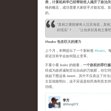
类，计算机科学已经帮助世人揭开了政治关
锋的概念，成功需要大家联手才能实现。首
的。
“真相之重能够将人沉至海底，真
的现实”？……“让他承担真相之重吧！”—— Ale
#leaks 包含巨大的潜力
上个月，本网提出了一个新标签
#leaks
。
府还没有学会如何阻止变革。
不要小看 leaks 的能量，
一个政权的罪行越
经成为政府遏制言论自由的万能胶，但它同
就如下图这条 tweet，其中不仅表达了
主旨就能明白，这不应该是桂民海和其支持
功绩。