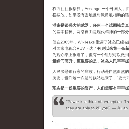
权力往往很猖狂，Assange 一个外国
拦截他，如果没有当地反对派勇敢相助的话
泄密是很强大的武器，任何一个试图掩盖真
的基本精神、网络自由是现代精神的一部分
但在2009年，Wikileaks 泄露了冰岛
对国家电视台RUV下达了
有史以来第一条
为观众奉上报道了，但有一个组织可以做到”，
量瞬间高升，更重要的是，冰岛人民牢牢抓
人民厌恶银行家的腐败，行动是自然而然的
历史，也许这一次是时候站起来了，“史无
现实是一份重要的资产，人们需要有牢牢抓
"Power is a thing of perception. Th
they are able to kill you" — Julia