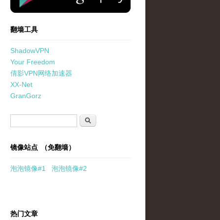
翻墙工具
ShadowVPN
Your Freedom
倩影VPN网络加速器
XX-Net
GranGorz
搜索表单
搜索
镜像站点 （免翻墙）
泡泡
镜像
#1
泡泡
镜像#2
热门文章