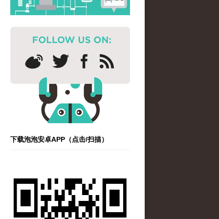
下载泡泡安卓APP（点击/扫描）