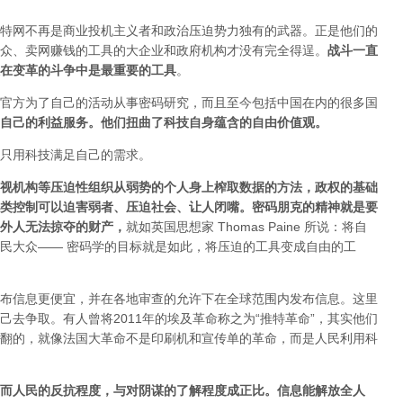
特网不再是商业投机主义者和政治压迫势力独有的武器。正是他们的
众、卖网赚钱的工具的大企业和政府机构才没有完全得逞。
战斗一直
在变革的斗争中是最重要的工具
。
官方为了自己的活动从事密码研究，而且至今包括中国在内的很多国
自己的利益服务。他们扭曲了科技自身蕴含的自由价值观。
只用科技满足自己的需求。
视机构等压迫性组织从弱势的个人身上榨取数据的方法，政权的基础
类控制可以迫害弱者、压迫社会、让人闭嘴。密码朋克的精神就是要
外人无法掠夺的财产
，
就如英国思想家 Thomas Paine 所说：将自
民大众—— 密码学的目标就是如此，将压迫的工具变成自由的工
布信息更便宜，并在各地审查的允许下在全球范围内发布信息。这里
去争取。有人曾将2011年的埃及革命称之为“推特革命”，其实他们
翻的，就像法国大革命不是印刷机和宣传单的革命，而是人民利用科
而人民的反抗程度，与对阴谋的了解程度成正比。信息能解放全人