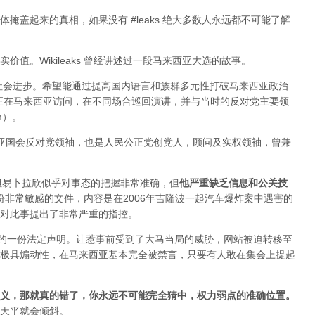
掩盖起来的真相，如果没有 #leaks 绝大多数人永远都不可能了解
值。Wikileaks 曾经讲述过一段马来西亚大选的故事。
于社会进步。希望能通过提高国内语言和族群多元性打破马来西亚政治
ange 正在马来西亚访问，在不同场合巡回演讲，并与当时的反对党主要领
im）。
来西亚国会反对党领袖，也是人民公正党创党人，顾问及实权领袖，曾兼
变，但易卜拉欣似乎对事态的把握非常准确，但
他严重缺乏信息和公关技
布过一份非常敏感的文件，内容是在2006年吉隆波一起汽车爆炸案中遇害的
对此事提出了非常严重的指控。
署的一份法定声明。让惹事前受到了大马当局的威胁，网站被迫转移至
极具煽动性，在马来西亚基本完全被禁言，只要有人敢在集会上提起
义，那就真的错了，你永远不可能完全猜中，权力弱点的准确位置
。
天平就会倾斜。