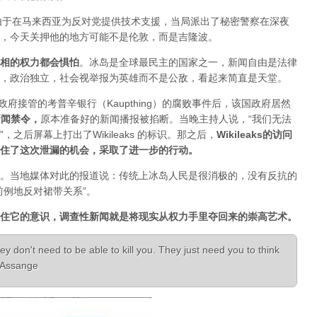
人，由于在马来西亚为反对党提供技术支援，当局派出了秘密警察在深夜
，今天关押他的地方可能不是伦敦，而是吉隆波。
相的权力都会惧怕
。
冰岛是全球最民主的国家之一，新闻自由是法律
，政治独立，社会视举报为英雄而不是公敌，看起来简直是天堂。
已经被政府接管的考普辛银行（Kaupthing）的腐败事件后，该国政府居然
新闻禁令
，
原本准备好的新闻播报被掐断。当晚主持人说，“我们无法
之后屏幕上打出了Wikileaks 的标识。那之后，
Wikileaks的访问
住了这次泄漏的机会，采取了进一步的行动。
。当地媒体对此的报道说：传统上冰岛人民是很消极的，没有反抗的
前例地反对裙带关系”。
住它的意识，调查性新闻就是将现实从权力手里夺回来的崇高艺术。
ey don't need to be able to kill you. They just need you to think
n Assange