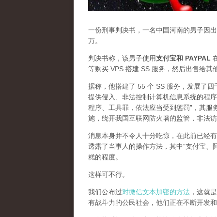
一份刑事判决书，一名中国河南的男子因出售
万。
判决书称，该男子使用
支付宝和 PAYPAL
在
等购买 VPS 搭建 SS 服务，然后出售给
据称，他搭建了 55 个 SS 服务，发展
提供侵入、非法控制计算机信息系统的程序
程序、工具罪，依法应当受到惩罚”，其服
施，绕开我国互联网防火墙的监管，非法访
消息本身并不令人十分吃惊，在此前已经有
透露了当事人的操作方法，其中“支付宝、
糕的程度。
这样可不行。
我们公布过
对微信文本加密的方法
，这就是
有战斗力的公民社会，他们正在不断开发和