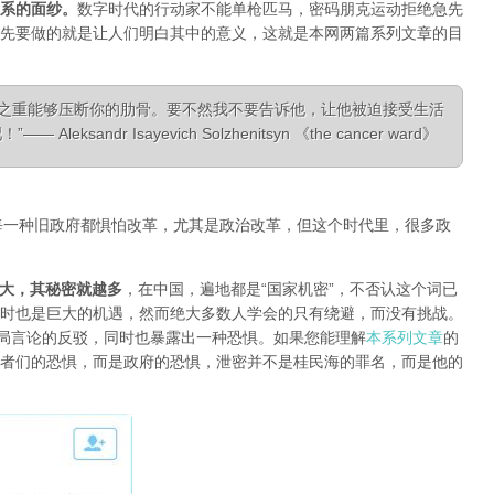
系的面纱
。
数字时代的行动家不能单枪匹马，密码朋克运动拒绝急先
先要做的就是让人们明白其中的意义，这就是本网两篇系列文章的目
相之重能够压断你的肋骨。要不然我不要告诉他，让他被迫接受生活
ksandr Isayevich Solzhenitsyn 《the cancer ward》
每一种旧政府都惧怕改革，尤其是政治改革，但这个时代里，很多政
大，其秘密就越多
，在中国，遍地都是“国家机密”，不否认这个词已
时也是巨大的机遇，然而绝大多数人学会的只有绕避，而没有挑战。
对当局言论的反驳，同时也暴露出一种恐惧。如果您能理解
本系列文章
的
者们的恐惧，而是政府的恐惧，泄密并不是桂民海的罪名，而是他的