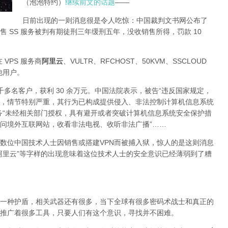
（泡泡特约）
继续前文的话题
——
日前出现的一则消息很是令人吃惊：中国裁判文书网公布了
 SS 服务被判有期徒刑三年缓刑五年，没收销售所得，罚款 10
 VPS 服务商
阿里云
、VULTR、RFCHOST、50KVM、SSCLOUD
其他用户。
了四千多名客户，获利 30 余万元。中国法院表示，被告“违反国家规定，
，情节特别严重，其行为已构成提供侵入、非法控制计算机信息系统
务“未经相关部门授权，具有避开或者突破计算机信息系统安全保护措
问境外互联网站，收看非法电视、收听非法广播”……
数位中国技术人士因销售或搭建VPN而被捕入狱，惊人的是这则消息
阿里云”等字样的出现意味着这位技术人士的安全意识已经薄弱到了糟
一种护盾，相关武器还有很多，当下全球有很多密码术战士和真正的
推广着很多工具，只要人们有这个意识，寻找并不困难。