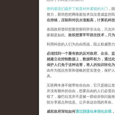
密码朋克们撬开了权贵对外紧锁的大门
，因
努力，那些想把网络新技术仅仅变成监控民
在持续，压制和对抗水涨船高，计算机科技
各国政府曾经想要把密码学非法化，只允许
家都是如此。
政权想要牢牢抓住技术，只为
利用科技的人们为自由而战，阻止权威势力
必须找到一个最有效的反对政府、企业、监
就建立在控制数据上，数据即权力，通过此
保护人们免于这种迫害，将人的知识转化为
由作为抵抗伤害和侵略的坚实堡垒，保护人
具。
互联网本身不能带给你自由，它只是能让发
并没有额外的自由，想要自由的人们必需自己
错了，穆巴拉克并不是被一群硅谷快闪族推
技分享观点和信息、公开表达自我的革命。
威权政府深知如何
通过阴谋论来强化自我
，