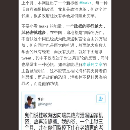
上个月，本网提出了一个新标签
#leaks
。每一种
旧政府都惧怕改革，尤其是政治改革，但这个时
代里，很多政府还没有学会如何阻止变革。
不要小看 leaks 的能量，
一个政权的罪行越大，
其秘密就越多
，在中国，遍地都是“国家机密”，
不否认这个词已经成为政府遏制言论自由的万能
胶，但它同时也是巨大的机遇，然而绝大多数人
学会的只有绕避，而没有挑战。就如下图这条
tweet，其中不仅表达了对当局言论的反驳，同时
也暴露出一种恐惧。如果您能理解
本系列文章
的
主旨就能明白，这不应该是桂民海和其支持者们
的恐惧，而是政府的恐惧，泄密并不是桂民海的
罪名，而是他的功绩。