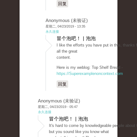
回复
Anonymous (未验证)
星期二, 04/23/2019 - 13:35
永久连接
冒个泡吧！ | 泡泡
I like the efforts you have put in this, thanks 
all the great
content.
Here is my weblog: Top Shelf Bread -
https://Superexamplenoncontext.com
回复
Anonymous (未验证)
星期二, 04/23/2019 - 05:47
永久连接
冒个泡吧！ | 泡泡
It's hard to come by knowledgeable people about t
but you sound like you know what