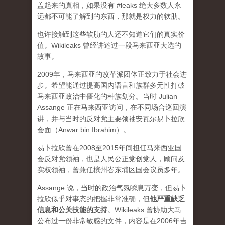
盖起来的真相，如果没有 #leaks 绝大多数人永
远都不可能了解到的东西，那就是权力的软肋。
也许接触到这些软肋的人还不知道它们的真实价
值。Wikileaks 曾经讲述过一段马来西亚大选的
故事。
2009年，马来西亚的改革派团体正致力于社会进
步。希望能通过提高国内语言和族群多元性打破
马来西亚政治中僵化的种族划分。当时 Julian
Assange 正在马来西亚访问，在不同场合巡回演
讲，并与当时的反对党主要领袖安瓦尔易卜拉欣
会面（Anwar bin Ibrahim）。
易卜拉欣曾在2008至2015年间担任马来西亚国
会反对党领袖，也是人民公正党创党人，顾问及
实权领袖，曾兼任槟州峇东埔区国会议员多年。
Assange 说，当时的政治气氛瞬息万变，但易卜
拉欣似乎对事态的把握非常准确，但
他严重缺乏
信息和公关技能的支持
。Wikileaks 曾协助大马
公布过一份非常敏感的文件，内容是在2006年吉