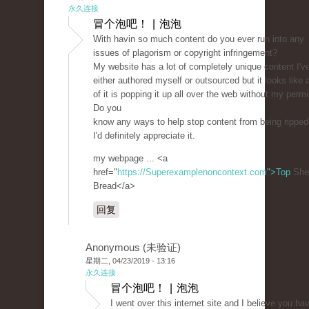
永久连接
冒个泡吧！ | 泡泡
With havin so much content do you ever run into any
issues of plagorism or copyright infringement?
My website has a lot of completely unique content I'v
either authored myself or outsourced but it looks like a
of it is popping it up all over the web without my perm
Do you
know any ways to help stop content from being ripped
I'd definitely appreciate it.
my webpage ... <a
href="
https://Superexamplenoncontext.com">Top
She
Bread</a>
回复
Anonymous (未验证)
星期二, 04/23/2019 - 13:16
永久连接
冒个泡吧！ | 泡泡
I went over this internet site and I believe you hav