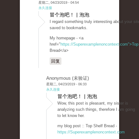
星期二, 04/23/2019 - 04:54
永久连接
冒个泡吧！ | 泡泡
I regard something truly interesting about your sit
saved to bookmarks.
My homepage - <a
href="
https://Superexamplenoncontext.com">Top
Bread</a>
回复
Anonymous (未验证)
星期二, 04/23/2019 - 06:33
永久连接
冒个泡吧！ | 泡泡
Wow, this post is pleasant, my sister is
analyzing such things, therefore I am going
to let know her.
my blog post :: Top Shelf Bread -
https://Superexamplenoncontext.com