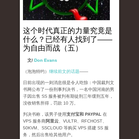
这个时代真正的力量究竟是
什么？已经有人找到了——
为自由而战（五）
文/
Don Evans
（泡泡特约）
继续前文的话题
——
日前出现的一则消息很是令人吃惊：中国裁判文
书网公布了一份刑事判决书，一名中国河南的男
子因出售 SS 服务被判有期徒刑三年缓刑五年，
没收销售所得，罚款 10 万。
判决书称，该男子使用
支付宝和 PAYPAL
在
VPS 服务商
阿里云
、VULTR、RFCHOST、
50KVM、SSCLOUD 等购买 VPS 搭建 SS 服
务，然后出售给其他用户。