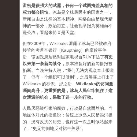
泄密是很强大的武器，任何一个试图掩盖真相的
权力都会惧怕
。
冰岛是全球最民主的国家之一，
新闻自由是法律的基本精神、网络自由是现代精
神的一部分，政治独立，社会视举报为英雄而不
是公敌，看起来简直是天堂。
但在2009年，Wikileaks 泄露了冰岛已经被政府
接管的考普辛银行（Kaupthing）的腐败事件
后，该国政府居然对国家电视台RUV下达了
有史
以来第一条新闻禁令
，
原本准备好的新闻播报被
掐断。当晚主持人说，“我们无法为观众奉上报道
了，但有一个组织可以做到”，之后屏幕上打出了
Wikileaks 的标识。那之后，
Wikileaks的访问量
瞬间高升，更重要的是，冰岛人民牢牢抓住了这
次泄漏的机会，采取了进一步的行动。
人民厌恶银行家的腐败，行动是自然而然的。当
地媒体对此的报道说：传统上冰岛人民是很消极
的，没有反抗的历史，也许这一次是时候站起来
了，“史无前例地反对裙带关系”。