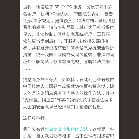
据称，他搭建了 55 个 SS 服务，发展了四千多
名客户，获利 30 余万元。中国法院表示，被告
“违反国家规定，提供侵入、非法控制计算机信息
系统的程序，情节特别严重，其行为已构成提供
侵入、非法控制计算机信息系统程序、工具罪，
依法应当受到惩罚”，其服务“未经相关部门授
权，具有避开或者突破计算机信息系统安全保护
措施，绕开我国互联网防火墙的监管，非法访问
境外互联网站，收看非法电视、收听非法广播”
……
消息本身并不令人十分吃惊，在此前已经有数位
中国技术人士因销售或搭建VPN而被捕入狱，惊
人的是这则消息透露了当事人的操作方法，其中
“支付宝、阿里云”等字样的出现意味着这位技术
人士的安全意识已经薄弱到了糟糕的程度。
这样可不行。
我们公布过
对微信文本加密的方法
，这就是一种
护盾，相关武器还有很多，当下全球有很多密码