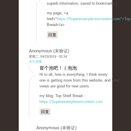
superb information, saved to bookmarks (:.
my page; <a
href="
https://Superexamplenoncontext.com">Top
Bread</a>
回复
Anonymous (未验证)
星期二, 04/23/2019 - 02:34
永久连接
冒个泡吧！ | 泡泡
Hi to all, how is everything, I think every
one is getting more from this website, and your
views are good for new users.
my blog: Top Shelf Bread -
https://Superexamplenoncontext.com
回复
Anonymous (未验证)