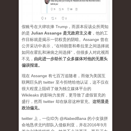
假账号在大肆吹捧 Trump，而原本应该众所周知
的是
Julian Assange 是无政府主义者
，他的工
作目标就是揭示一切权贵的阴暗。Assange 曾在
公开采访中表示，“在特朗普和希拉里之间选择就
如同在霍乱和淋病之间选择”，但很多人对此视而
不见，
由此进一步助长了众多媒体对他的无厘头
偏误报道。
现在 Assange 有七百万追随者，而做为美国互
联网巨头的 twitter 至今拒绝给他认证，这不仅在
很大程度上阻碍了做为独立媒体平台的
Wikileaks 的影响力发挥，更导致了虚假冒充的
盛行，然而 twitter 却在纵容这种冒充。
这明显是
政治偏见。
twitter 上，一位ID为 @AlabedBana 的小女孩拼
命地恳求北约部队入侵叙利亚，并在2016年9月