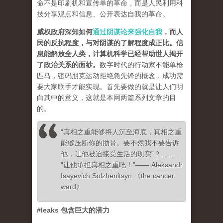
命不是印刷机和宣传单的革命，而是人民利用科
技分享观点和信息、公开表达自我的革命。
威权政府深知如何
通过阴谋论来强化自我
，而人
民的反抗程度，与对阴谋的了解程度成正比。信
息能解放全人类，计算机科学已经帮助世人揭开
了政治关系的面纱
。
数字时代的行动家不能单枪
匹马，密码朋克运动拒绝急先锋的概念，成功需
要大家联手才能实现。首先要做的就是让人们明
白其中的意义，这就是本网两篇系列文章的目
的。
“真相之重能够将人沉至海底，真相之重
能够压断你的肋骨。要不然我不要告诉
他，让他被迫接受生活的现实”？……
“让他承担真相之重吧！”—— Aleksandr
Isayevich Solzhenitsyn 《the cancer
ward》
#leaks 包含巨大的潜力