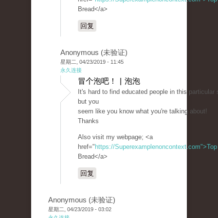
Bread</a>
回复
Anonymous (未验证)
星期二, 04/23/2019 - 11:45
永久连接
冒个泡吧！ | 泡泡
It's hard to find educated people in this particular 
but you
seem like you know what you're talking about!
Thanks
Also visit my webpage; <a
href="
https://Superexamplenoncontext.com">Top
Bread</a>
回复
Anonymous (未验证)
星期二, 04/23/2019 - 03:02
永久连接