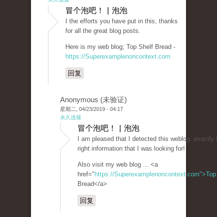
冒个泡吧！ | 泡泡
I the efforts you have put in this, thanks
for all the great blog posts.
Here is my web blog; Top Shelf Bread -
https://Superexamplenoncontext.com
回复
Anonymous (未验证)
星期二, 04/23/2019 - 04:17
永久连接
冒个泡吧！ | 泡泡
I am pleased that I detected this weblog, exactly 
right information that I was looking for!
Also visit my web blog ... <a
href="
https://Superexamplenoncontext.com">Top
Bread</a>
回复