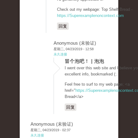
Check out my webpage: Top Shelf Bread -
https://Superexamplenoncontext.com
回复
Anonymous (未验证)
星期二, 04/23/2019 - 12:58
永久连接
冒个泡吧！ | 泡泡
I went over this web site and I believe yo
excellent info, bookmarked (:.
Feel free to surf to my web page; <a
href="
https://Superexamplenoncontext.
Bread</a>
回复
Anonymous (未验证)
星期二, 04/23/2019 - 02:37
永久连接