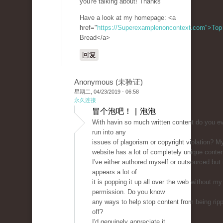
you're talking about! Thanks
Have a look at my homepage: <a
href="
https://Superexamplenoncontext.com">Top
Bread</a>
回复
Anonymous (未验证)
星期二, 04/23/2019 - 06:58
永久连接
冒个泡吧！ | 泡泡
With havin so much written content do you e
run into any
issues of plagorism or copyright violation? M
website has a lot of completely unique conte
I've either authored myself or outsourced but 
appears a lot of
it is popping it up all over the web without my
permission. Do you know
any ways to help stop content from being rip
off?
I'd genuinely appreciate it.