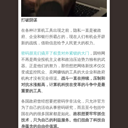
打破阴谋
在各种计算机工具出现之前，隐私一直是被政
府、企业和银行所霸占的，现在人们有机会开辟
新的战线，借助信息给予人民更大的权力。
密码朋克们撬开了权贵对外紧锁的大门
，因特网
不再是商业投机主义者和政治压迫势力独有的武
器。正是他们的努力，那些想把网络新技术仅仅
变成监控民众、卖网赚钱的工具的大企业和政府
机构才没有完全得逞。
战斗一直在持续，压制和
对抗水涨船高，计算机科技在变革的斗争中是最
重要的工具
。
各国政府曾经想要把密码学非法化，只允许官方
为了自己的活动从事密码研究，而且至今包括中
国在内的很多国家都是如此。
政权想要牢牢抓住
技术，只为自己的利益服务。他们扭曲了科技自
身蕴含的自由价值观。