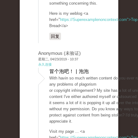
something concerning this.
Here is my weblog <a
href="
https://Superexamplenoncontext.com">Top
Bread</a>
回复
Anonymous (未验证)
星期二, 04/23/2019 - 10:37
永久连接
冒个泡吧！ | 泡泡
With havin so much written content do you ever ru
any problems of plagorism
or copyright infringement? My site has a lot of un
content I've either authored myself or outsourced 
it seems a lot of it is popping it up all over the int
without my permission. Do you know any ways to
protect against content from being stolen? I'd trul
appreciate it.
Visit my page ... <a
href="
https://Superexamplenoncontext.com">Top