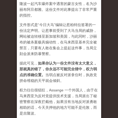
隆波一起汽车爆炸案中遇害的蒙古女性，名为沙
丽布阿旦都雅。这份文件对此事提出了非常严重
的指控。
文件形式是“今日大马”编辑让惹柏特拉签署的一
份法定声明。让惹事前受到了大马当局的威胁，
网站被迫转移至新加坡和美国，与此同时，沙丽
布的被杀案极具煽动性，在马来西亚基本完全被
禁言，只要有人敢在集会上提起这件事，当局立
刻会派来防暴警察。
据此可见，
如果你认为一份文件没有太大意义，
那就真的错了，你永远不可能完全猜中，权力弱
点的准确位置
。
当弱点被反对派拿住时，执政党
拼命维稳的天平就会倾斜。
权力往往很猖狂，Assange 一个外国人，由于在
马来西亚为反对党提供技术支援，当局派出了秘
密警察在深夜拦截他，如果没有当地反对派勇敢
相助的话，今天关押他的地方可能不是伦敦，而
是吉隆波。