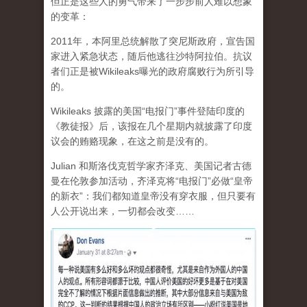
但正是这些人的勇气带来了一步步前人难以想象
的变革：
2011年，本阿里总统解散了突尼斯政府，宣告国
家进入紧急状态，随后他逃往沙特阿拉伯。抗议
者们正是被Wikileaks曝光的政府腐败行为所引导
的。
Wikileaks 披露的美国“电报门”事件登陆印度的
《教徒报》后，该报在几个星期内就披露了印度
议会的贿赂现象，在这之前是没有的。
Julian 和斯洛伐克哲学家齐泽克、美国记者古德
曼在伦敦参加活动，齐泽克将“电报门”必做“皇帝
的新衣”：我们都知道皇帝没有穿衣服，但只要有
人公开说出来，一切都会改变……