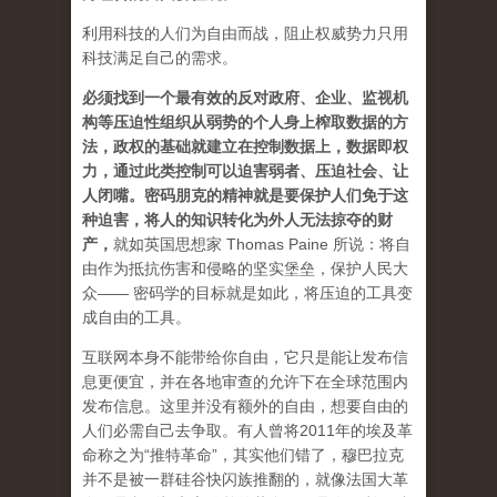
利用科技的人们为自由而战，阻止权威势力只用
科技满足自己的需求。
必须找到一个最有效的反对政府、企业、监视机
构等压迫性组织从弱势的个人身上榨取数据的方
法，政权的基础就建立在控制数据上，数据即权
力，通过此类控制可以迫害弱者、压迫社会、让
人闭嘴。密码朋克的精神就是要保护人们免于这
种迫害，将人的知识转化为外人无法掠夺的财
产
，
就如英国思想家 Thomas Paine 所说：将自
由作为抵抗伤害和侵略的坚实堡垒，保护人民大
众—— 密码学的目标就是如此，将压迫的工具变
成自由的工具。
互联网本身不能带给你自由，它只是能让发布信
息更便宜，并在各地审查的允许下在全球范围内
发布信息。这里并没有额外的自由，想要自由的
人们必需自己去争取。有人曾将2011年的埃及革
命称之为“推特革命”，其实他们错了，穆巴拉克
并不是被一群硅谷快闪族推翻的，就像法国大革