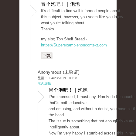
冒个泡吧！ | 泡泡
It's difficult to find well-informed people about
this subject, however, you seem like you know
what you're talking about!
Thanks
my site; Top Shelf Bread -
https://Superexamplenoncontext.com
回复
Anonymous (未验证)
星期二, 04/23/2019 - 09:58
永久连接
冒个泡吧！ | 泡泡
I?m impressed, I must say. Rarely do I encounter
that?s both educative
and amusing, and without a doubt, you have hit th
the head.
The issue is something that not enough folks are
intelligently about.
Now i'm very happy I stumbled across this in my 