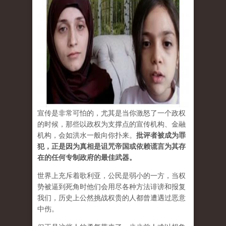
宣传是非常可怕的，尤其是当你激怒了一个政权
的时候，那些以政权为支撑点的宣传机构、金融
机构，会如洪水一般向你扑来。
批评者被成为罪
犯，正是因为真相是诅咒帝国或依赖谎言为其存
在的任何专制政府的最佳武器。
世界上充斥着歌利亚，公民是弱小的一方，当权
势被逼到死角时他们会用尽各种方法诽谤和报复
我们，历史上公然挑战权贵的人都曾遭遇过恶意
中伤。