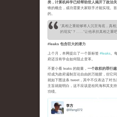
类，计算机科学已经帮助世人揭开了政治关
锋的概念，成功需要大家联手才能实现。首
的。
“真相之重能够将人沉至海底，真
的现实”？……“让他承担真相之重吧！”—— Ale
#leaks 包含巨大的潜力
上个月，本网提出了一个新标签
#leaks
。
府还没有学会如何阻止变革。
不要小看 leaks 的能量，
一个政权的罪行越
经成为政府遏制言论自由的万能胶，但它同
就如下图这条 tweet，其中不仅表达了
主旨就能明白，这不应该是桂民海和其支持
功绩。