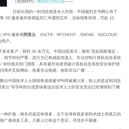
（泡泡特约）
继续前文的话题
——
日前出现的一则消息很是令人吃惊：中国裁判文书网公布了
 SS 服务被判有期徒刑三年缓刑五年，没收销售所得，罚款 10
 VPS 服务商
阿里云
、VULTR、RFCHOST、50KVM、SSCLOUD
其他用户。
了四千多名客户，获利 30 余万元。中国法院表示，被告“违反国家规定，
，情节特别严重，其行为已构成提供侵入、非法控制计算机信息系统
务“未经相关部门授权，具有避开或者突破计算机信息系统安全保护措
问境外互联网站，收看非法电视、收听非法广播”……
数位中国技术人士因销售或搭建VPN而被捕入狱，惊人的是这则消息
阿里云”等字样的出现意味着这位技术人士的安全意识已经薄弱到了糟
一种护盾，相关武器还有很多，当下全球有很多密码术战士和真正的
推广着很多工具，只要人们有这个意识，寻找并不困难。