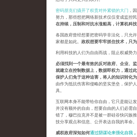
密码朋克们撬开了权贵对外紧锁的大门
，因
努力，那些想把网络新技术仅仅变成监控民
在持续，压制和对抗水涨船高，计算机科技
各国政府曾经想要把密码学非法化，只允许
家都是如此。
政权想要牢牢抓住技术，只为
利用科技的人们为自由而战，阻止权威势力
必须找到一个最有效的反对政府、企业、监
就建立在控制数据上，数据即权力，通过此
保护人们免于这种迫害，将人的知识转化为
由作为抵抗伤害和侵略的坚实堡垒，保护人
具。
互联网本身不能带给你自由，它只是能让发
并没有额外的自由，想要自由的人们必需自己
错了，穆巴拉克并不是被一群硅谷快闪族推
技分享观点和信息、公开表达自我的革命。
威权政府深知如何
通过阴谋论来强化自我
，