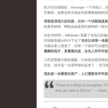
权力往往很猖狂，Assange 一个外国
拦截他，如果没有当地反对派勇敢相助的话
泄密是很强大的武器，任何一个试图掩盖真
的基本精神、网络自由是现代精神的一部分
但在2009年，Wikileaks 泄露了冰岛
对国家电视台RUV下达了
有史以来第一条
为观众奉上报道了，但有一个组织可以做到”，
量瞬间高升，更重要的是，冰岛人民牢牢抓
人民厌恶银行家的腐败，行动是自然而然的
历史，也许这一次是时候站起来了，“史无
现实是一份重要的资产，人们需要有牢牢抓
"Power is a thing of perception. Th
they are able to kill you" — Julia