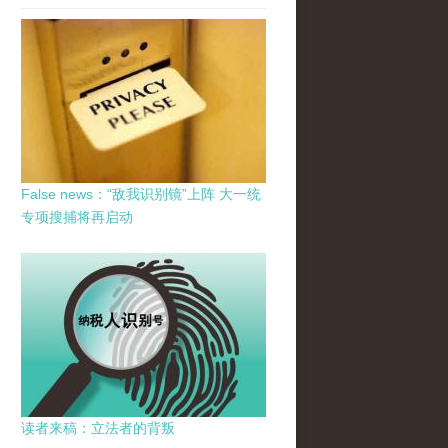
False news：“敌我识别镜”上阵 大一统
专项搜捕将再启动
读者来稿：立法者的背叛