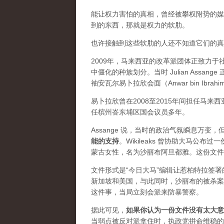
能让权力害怕的真相，曾经被攀权附势的媒体
到的东西，那就是权力的软肋。
也许接触到这些软肋的人还不知道它们的真实价
2009年，马来西亚的改革派团体正致力
中僵化的种族划分。当时 Julian Ass
袖安瓦尔易卜拉欣会面（Anwar bin Ibrah
易卜拉欣曾在2008至2015年间担任马
任槟州峇东埔区国会议员多年。
Assange 说，当时的政治气氛瞬息万
能的支持
。Wikileaks 曾协助大马公
蒙古女性，名为沙丽布阿旦都雅。这份文件
文件形式是“今日大马”编辑让惹柏特拉签
新加坡和美国，与此同时，沙丽布的被杀案
这件事，当局立刻会派来防暴警察。
据此可见，
如果你认为一份文件没有太大意
当弱点被反对派拿住时，执政党拼命维稳的