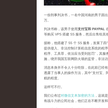
一份刑事判决书，一名中国河南的男子因出售
万。
判决书称，该男子使用
支付宝和 PAYPAL
在
等购买 VPS 搭建 SS 服务，然后出售给
据称，他搭建了 55 个 SS 服务，发展
提供侵入、非法控制计算机信息系统的程序
程序、工具罪，依法应当受到惩罚”，其服
施，绕开我国互联网防火墙的监管，非法访
消息本身并不令人十分吃惊，在此前已经有
透露了当事人的操作方法，其中“支付宝、
糕的程度。
这样可不行。
我们公布过
对微信文本加密的方法
，这就是
有战斗力的公民社会，他们正在不断开发和