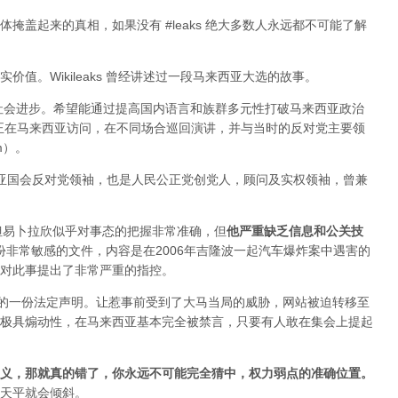
掩盖起来的真相，如果没有 #leaks 绝大多数人永远都不可能了解
值。Wikileaks 曾经讲述过一段马来西亚大选的故事。
于社会进步。希望能通过提高国内语言和族群多元性打破马来西亚政治
ange 正在马来西亚访问，在不同场合巡回演讲，并与当时的反对党主要领
im）。
来西亚国会反对党领袖，也是人民公正党创党人，顾问及实权领袖，曾兼
变，但易卜拉欣似乎对事态的把握非常准确，但
他严重缺乏信息和公关技
布过一份非常敏感的文件，内容是在2006年吉隆波一起汽车爆炸案中遇害的
对此事提出了非常严重的指控。
署的一份法定声明。让惹事前受到了大马当局的威胁，网站被迫转移至
极具煽动性，在马来西亚基本完全被禁言，只要有人敢在集会上提起
义，那就真的错了，你永远不可能完全猜中，权力弱点的准确位置
。
天平就会倾斜。