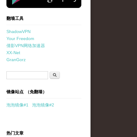
翻墙工具
ShadowVPN
Your Freedom
倩影VPN网络加速器
XX-Net
GranGorz
搜索表单
搜索
镜像站点 （免翻墙）
泡泡
镜像
#1
泡泡
镜像#2
热门文章