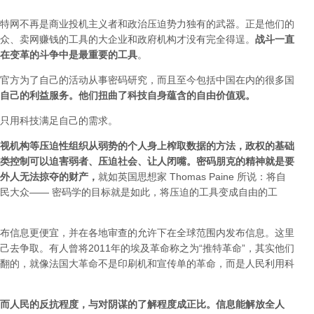
特网不再是商业投机主义者和政治压迫势力独有的武器。正是他们的
众、卖网赚钱的工具的大企业和政府机构才没有完全得逞。
战斗一直
在变革的斗争中是最重要的工具
。
官方为了自己的活动从事密码研究，而且至今包括中国在内的很多国
自己的利益服务。他们扭曲了科技自身蕴含的自由价值观。
只用科技满足自己的需求。
视机构等压迫性组织从弱势的个人身上榨取数据的方法，政权的基础
类控制可以迫害弱者、压迫社会、让人闭嘴。密码朋克的精神就是要
外人无法掠夺的财产
，
就如英国思想家 Thomas Paine 所说：将自
民大众—— 密码学的目标就是如此，将压迫的工具变成自由的工
布信息更便宜，并在各地审查的允许下在全球范围内发布信息。这里
去争取。有人曾将2011年的埃及革命称之为“推特革命”，其实他们
翻的，就像法国大革命不是印刷机和宣传单的革命，而是人民利用科
而人民的反抗程度，与对阴谋的了解程度成正比。信息能解放全人