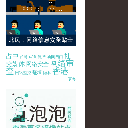
占中
社
台湾
审查
微博
新闻自由
网络审
交媒体
网络安全
查
香港
翻墙
网络监控
隐私
更多
pao-pao-banner-mirror-site-120814.jpg