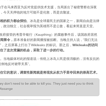
人，由于在马来西亚为反对党提供技术支援，当局派出了秘密警察在深夜
，今天关押他的地方可能不是伦敦，而是吉隆波。
相的权力都会惧怕
。
冰岛是全球最民主的国家之一，新闻自由是法律
，政治独立，社会视举报为英雄而不是公敌，看起来简直是天堂。
已经被政府接管的考普辛银行（Kaupthing）的腐败事件后，该国政府居然
新闻禁令
，
原本准备好的新闻播报被掐断。当晚主持人说，“我们无法
之后屏幕上打出了Wikileaks 的标识。那之后，
Wikileaks的访问
住了这次泄漏的机会，采取了进一步的行动。
。当地媒体对此的报道说：传统上冰岛人民是很消极的，没有反抗的
前例地反对裙带关系”。
住它的意识，调查性新闻就是将现实从权力手里夺回来的崇高艺术。
ey don't need to be able to kill you. They just need you to think
n Assange