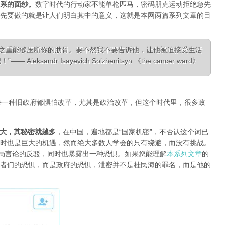
系的面纱
。
数字时代的行动家不能单枪匹马，密码朋克运动拒绝急先
先要做的就是让人们明白其中的意义，这就是本网两篇系列文章的目
相之重能够压断你的肋骨。要不然我不要告诉他，让他被迫接受生活
ksandr Isayevich Solzhenitsyn 《the cancer ward》
每一种旧政府都惧怕改革，尤其是政治改革，但这个时代里，很多政
大，其秘密就越多
，在中国，遍地都是“国家机密”，不否认这个词已
时也是巨大的机遇，然而绝大多数人学会的只有绕避，而没有挑战。
对当局言论的反驳，同时也暴露出一种恐惧。如果您能理解
本系列文章
的
者们的恐惧，而是政府的恐惧，泄密并不是桂民海的罪名，而是他的