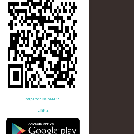
https://tr.im/hN4K9
Link 2
standard-icon-googleplay-app-store.png