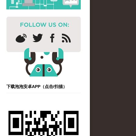
下载泡泡安卓APP（点击/扫描）