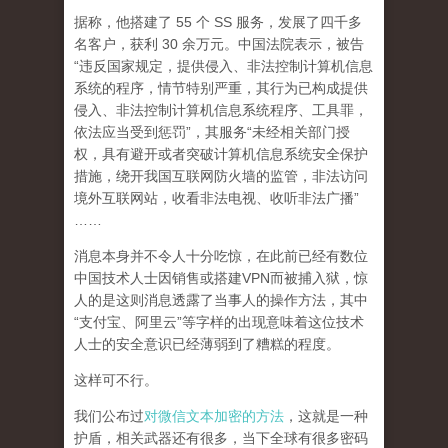
据称，他搭建了 55 个 SS 服务，发展了四千多
名客户，获利 30 余万元。中国法院表示，被告
“违反国家规定，提供侵入、非法控制计算机信息
系统的程序，情节特别严重，其行为已构成提供
侵入、非法控制计算机信息系统程序、工具罪，
依法应当受到惩罚”，其服务“未经相关部门授
权，具有避开或者突破计算机信息系统安全保护
措施，绕开我国互联网防火墙的监管，非法访问
境外互联网站，收看非法电视、收听非法广播”
……
消息本身并不令人十分吃惊，在此前已经有数位
中国技术人士因销售或搭建VPN而被捕入狱，惊
人的是这则消息透露了当事人的操作方法，其中
“支付宝、阿里云”等字样的出现意味着这位技术
人士的安全意识已经薄弱到了糟糕的程度。
这样可不行。
我们公布过
对微信文本加密的方法
，这就是一种
护盾，相关武器还有很多，当下全球有很多密码