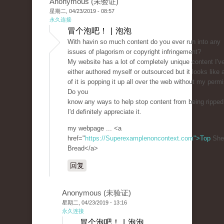
Anonymous (未验证)
星期二, 04/23/2019 - 08:57
永久连接
冒个泡吧！ | 泡泡
With havin so much content do you ever run into any
issues of plagorism or copyright infringement?
My website has a lot of completely unique content I'v
either authored myself or outsourced but it looks like a
of it is popping it up all over the web without my perm
Do you
know any ways to help stop content from being ripped
I'd definitely appreciate it.
my webpage ... <a
href="
https://Superexamplenoncontext.com">Top
She
Bread</a>
回复
Anonymous (未验证)
星期二, 04/23/2019 - 13:16
永久连接
冒个泡吧！ | 泡泡