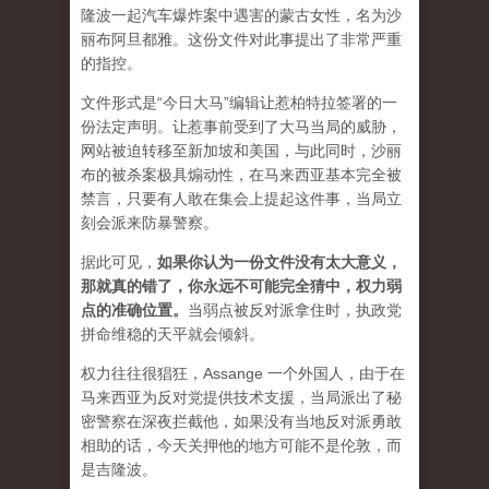
隆波一起汽车爆炸案中遇害的蒙古女性，名为沙
丽布阿旦都雅。这份文件对此事提出了非常严重
的指控。
文件形式是“今日大马”编辑让惹柏特拉签署的一
份法定声明。让惹事前受到了大马当局的威胁，
网站被迫转移至新加坡和美国，与此同时，沙丽
布的被杀案极具煽动性，在马来西亚基本完全被
禁言，只要有人敢在集会上提起这件事，当局立
刻会派来防暴警察。
据此可见，
如果你认为一份文件没有太大意义，
那就真的错了，你永远不可能完全猜中，权力弱
点的准确位置
。
当弱点被反对派拿住时，执政党
拼命维稳的天平就会倾斜。
权力往往很猖狂，Assange 一个外国人，由于在
马来西亚为反对党提供技术支援，当局派出了秘
密警察在深夜拦截他，如果没有当地反对派勇敢
相助的话，今天关押他的地方可能不是伦敦，而
是吉隆波。