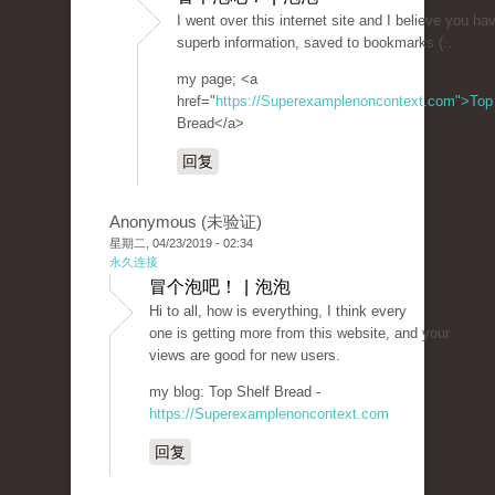
I went over this internet site and I believe you hav
superb information, saved to bookmarks (:.
my page; <a
href="
https://Superexamplenoncontext.com">Top
Bread</a>
回复
Anonymous (未验证)
星期二, 04/23/2019 - 02:34
永久连接
冒个泡吧！ | 泡泡
Hi to all, how is everything, I think every
one is getting more from this website, and your
views are good for new users.
my blog: Top Shelf Bread -
https://Superexamplenoncontext.com
回复