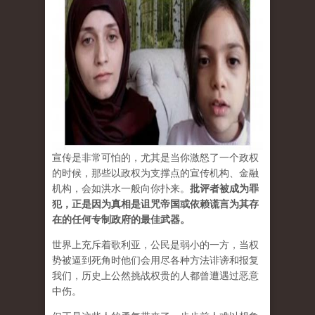
宣传是非常可怕的，尤其是当你激怒了一个政权
的时候，那些以政权为支撑点的宣传机构、金融
机构，会如洪水一般向你扑来。
批评者被成为罪
犯，正是因为真相是诅咒帝国或依赖谎言为其存
在的任何专制政府的最佳武器。
世界上充斥着歌利亚，公民是弱小的一方，当权
势被逼到死角时他们会用尽各种方法诽谤和报复
我们，历史上公然挑战权贵的人都曾遭遇过恶意
中伤。