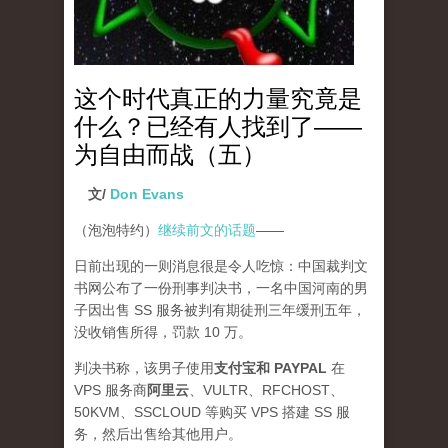
这个时代真正的力量究竟是
什么？已经有人找到了——
为自由而战（五）
文/
Don Evans
（泡泡特约）
继续前文的话题
——
日前出现的一则消息很是令人吃惊：中国裁判文
书网公布了一份刑事判决书，一名中国河南的男
子因出售 SS 服务被判有期徒刑三年缓刑五年，
没收销售所得，罚款 10 万。
判决书称，该男子使用
支付宝和 PAYPAL
在
VPS 服务商
阿里云
、VULTR、RFCHOST、
50KVM、SSCLOUD 等购买 VPS 搭建 SS 服
务，然后出售给其他用户。