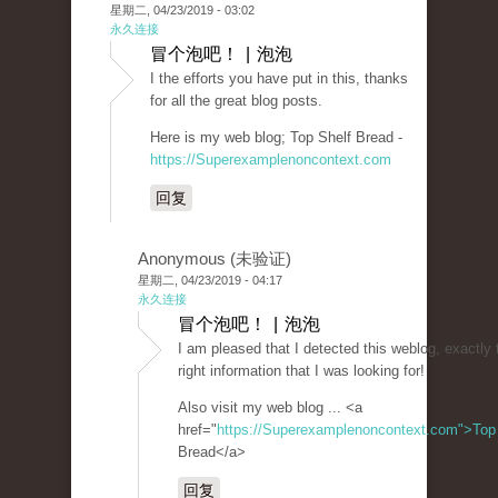
星期二, 04/23/2019 - 03:02
永久连接
冒个泡吧！ | 泡泡
I the efforts you have put in this, thanks
for all the great blog posts.
Here is my web blog; Top Shelf Bread -
https://Superexamplenoncontext.com
回复
Anonymous (未验证)
星期二, 04/23/2019 - 04:17
永久连接
冒个泡吧！ | 泡泡
I am pleased that I detected this weblog, exactly 
right information that I was looking for!
Also visit my web blog ... <a
href="
https://Superexamplenoncontext.com">Top
Bread</a>
回复