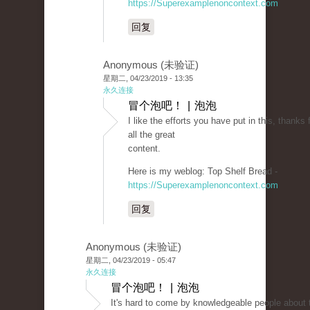
https://Superexamplenoncontext.com
回复
Anonymous (未验证)
星期二, 04/23/2019 - 13:35
永久连接
冒个泡吧！ | 泡泡
I like the efforts you have put in this, thanks 
all the great
content.
Here is my weblog: Top Shelf Bread -
https://Superexamplenoncontext.com
回复
Anonymous (未验证)
星期二, 04/23/2019 - 05:47
永久连接
冒个泡吧！ | 泡泡
It's hard to come by knowledgeable people about t