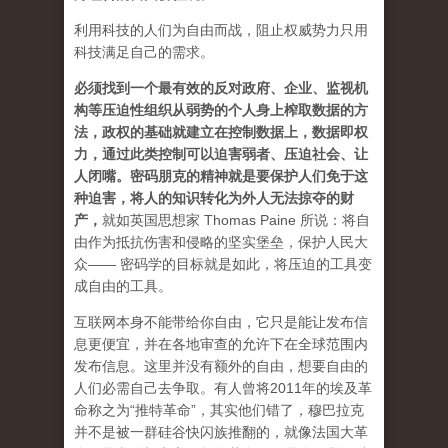
利用科技的人们为自由而战，阻止权威势力只用
科技满足自己的需求。
必须找到一个最有效的反对政府、企业、监视机
构等压迫性组织从弱势的个人身上榨取数据的方
法，政权的基础就建立在控制数据上，数据即权
力，通过此类控制可以迫害弱者、压迫社会、让
人闭嘴。密码朋克的精神就是要保护人们免于这
种迫害，将人的知识转化为外人无法掠夺的财
产
，
就如英国思想家 Thomas Paine 所说：将自
由作为抵抗伤害和侵略的坚实堡垒，保护人民大
众—— 密码学的目标就是如此，将压迫的工具变
成自由的工具。
互联网本身不能带给你自由，它只是能让发布信
息更便宜，并在各地审查的允许下在全球范围内
发布信息。这里并没有额外的自由，想要自由的
人们必需自己去争取。有人曾将2011年的埃及革
命称之为“推特革命”，其实他们错了，穆巴拉克
并不是被一群硅谷快闪族推翻的，就像法国大革