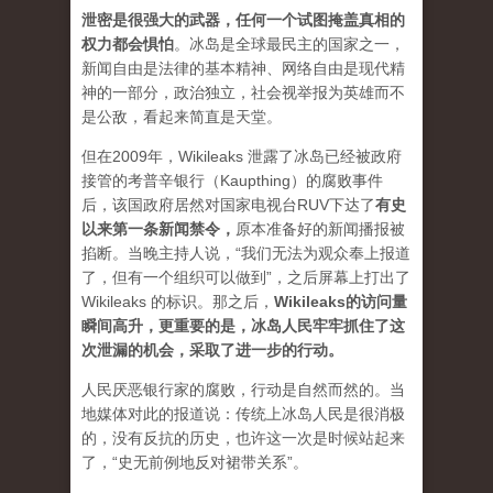
泄密是很强大的武器，任何一个试图掩盖真相的
权力都会惧怕
。
冰岛是全球最民主的国家之一，
新闻自由是法律的基本精神、网络自由是现代精
神的一部分，政治独立，社会视举报为英雄而不
是公敌，看起来简直是天堂。
但在2009年，Wikileaks 泄露了冰岛已经被政府
接管的考普辛银行（Kaupthing）的腐败事件
后，该国政府居然对国家电视台RUV下达了
有史
以来第一条新闻禁令
，
原本准备好的新闻播报被
掐断。当晚主持人说，“我们无法为观众奉上报道
了，但有一个组织可以做到”，之后屏幕上打出了
Wikileaks 的标识。那之后，
Wikileaks的访问量
瞬间高升，更重要的是，冰岛人民牢牢抓住了这
次泄漏的机会，采取了进一步的行动。
人民厌恶银行家的腐败，行动是自然而然的。当
地媒体对此的报道说：传统上冰岛人民是很消极
的，没有反抗的历史，也许这一次是时候站起来
了，“史无前例地反对裙带关系”。