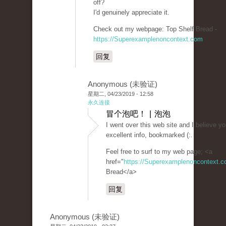
off?
I'd genuinely appreciate it.
Check out my webpage: Top Shelf Bread -
https://Superexamplenoncontext.com
回复
Anonymous (未验证)
星期二, 04/23/2019 - 12:58
永久连接
冒个泡吧！ | 泡泡
I went over this web site and I believe yo
excellent info, bookmarked (:.
Feel free to surf to my web page; <a
href="
https://Superexamplenoncontext.
Bread</a>
回复
Anonymous (未验证)