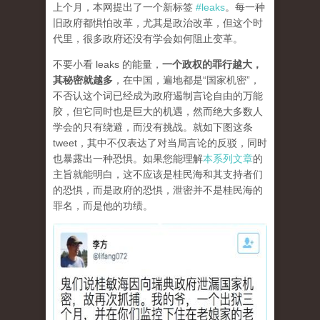
上个月，本网提出了一个新标签
#leaks
。每一种
旧政府都惧怕改革，尤其是政治改革，但这个时
代里，很多政府还没有学会如何阻止变革。
不要小看 leaks 的能量，
一个政权的罪行越大，
其秘密就越多
，在中国，遍地都是“国家机密”，
不否认这个词已经成为政府遏制言论自由的万能
胶，但它同时也是巨大的机遇，然而绝大多数人
学会的只有绕避，而没有挑战。就如下图这条
tweet，其中不仅表达了对当局言论的反驳，同时
也暴露出一种恐惧。如果您能理解
本系列文章
的
主旨就能明白，这不应该是桂民海和其支持者们
的恐惧，而是政府的恐惧，泄密并不是桂民海的
罪名，而是他的功绩。