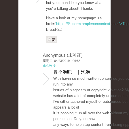
but you sound like you know what
you're talking about! Thanks
Have a look at my homepage: <a
href="
https://Superexamplenoncontext.com">Top
Bread</a>
回复
Anonymous (未验证)
星期二, 04/23/2019 - 06:58
永久连接
冒个泡吧！ | 泡泡
With havin so much written content do you e
run into any
issues of plagorism or copyright violation? M
website has a lot of completely unique conte
I've either authored myself or outsourced but 
appears a lot of
it is popping it up all over the web without my
permission. Do you know
any ways to help stop content from being rip