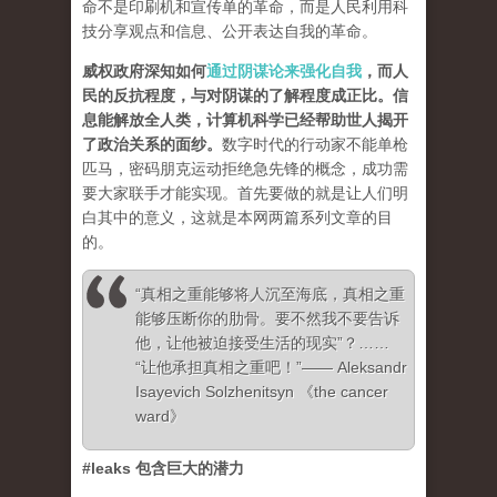
命不是印刷机和宣传单的革命，而是人民利用科
技分享观点和信息、公开表达自我的革命。
威权政府深知如何
通过阴谋论来强化自我
，而人
民的反抗程度，与对阴谋的了解程度成正比。信
息能解放全人类，计算机科学已经帮助世人揭开
了政治关系的面纱
。
数字时代的行动家不能单枪
匹马，密码朋克运动拒绝急先锋的概念，成功需
要大家联手才能实现。首先要做的就是让人们明
白其中的意义，这就是本网两篇系列文章的目
的。
“真相之重能够将人沉至海底，真相之重
能够压断你的肋骨。要不然我不要告诉
他，让他被迫接受生活的现实”？……
“让他承担真相之重吧！”—— Aleksandr
Isayevich Solzhenitsyn 《the cancer
ward》
#leaks 包含巨大的潜力