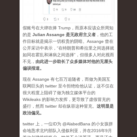
假账号在大肆吹捧 Trump，而原本应该众所周知
的是
Julian Assange 是无政府主义者
，他的工
作目标就是揭示一切权贵的阴暗。Assange 曾在
公开采访中表示，“在特朗普和希拉里之间选择就
如同在霍乱和淋病之间选择”，但很多人对此视而
不见，
由此进一步助长了众多媒体对他的无厘头
偏误报道。
现在 Assange 有七百万追随者，而做为美国互
联网巨头的 twitter 至今拒绝给他认证，这不仅在
很大程度上阻碍了做为独立媒体平台的
Wikileaks 的影响力发挥，更导致了虚假冒充的
盛行，然而 twitter 却在纵容这种冒充。
这明显是
政治偏见。
twitter 上，一位ID为 @AlabedBana 的小女孩拼
命地恳求北约部队入侵叙利亚，并在2016年9月