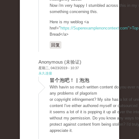
Now i'm very happy I stumbled across this in my 
something concerning this.
Here is my weblog <a
href="
https://Superexamplenoncontext.com">Top
Bread</a>
回复
Anonymous (未验证)
星期二, 04/23/2019 - 10:37
永久连接
冒个泡吧！ | 泡泡
With havin so much written content do you ever ru
any problems of plagorism
or copyright infringement? My site has a lot of un
content I've either authored myself or outsourced 
it seems a lot of it is popping it up all over the int
without my permission. Do you know any ways to
protect against content from being stolen? I'd trul
appreciate it.