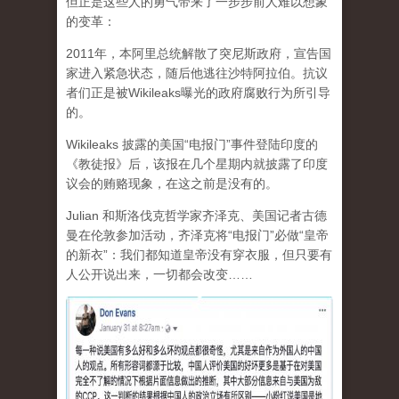
但正是这些人的勇气带来了一步步前人难以想象
的变革：
2011年，本阿里总统解散了突尼斯政府，宣告国
家进入紧急状态，随后他逃往沙特阿拉伯。抗议
者们正是被Wikileaks曝光的政府腐败行为所引导
的。
Wikileaks 披露的美国“电报门”事件登陆印度的
《教徒报》后，该报在几个星期内就披露了印度
议会的贿赂现象，在这之前是没有的。
Julian 和斯洛伐克哲学家齐泽克、美国记者古德
曼在伦敦参加活动，齐泽克将“电报门”必做“皇帝
的新衣”：我们都知道皇帝没有穿衣服，但只要有
人公开说出来，一切都会改变……