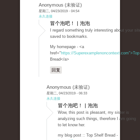
Anonymous (未验证)
星期二, 04/23/2019 - 04:54
永久连接
冒个泡吧！ | 泡泡
I regard something truly interesting about your sit
saved to bookmarks.
My homepage - <a
href="
https://Superexamplenoncontext.com">Top
Bread</a>
回复
Anonymous (未验证)
星期二, 04/23/2019 - 06:33
永久连接
冒个泡吧！ | 泡泡
Wow, this post is pleasant, my sister is
analyzing such things, therefore I am going
to let know her.
my blog post :: Top Shelf Bread -