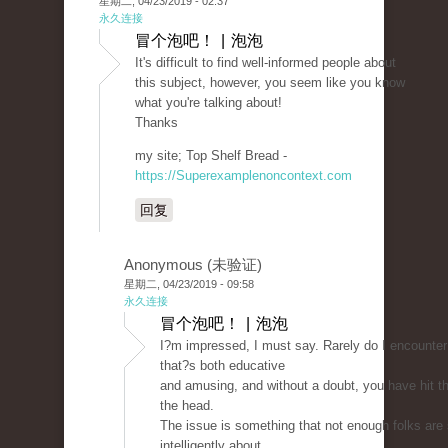
星期二, 04/23/2019 - 02:37
永久连接
冒个泡吧！ | 泡泡
It's difficult to find well-informed people about
this subject, however, you seem like you know
what you're talking about!
Thanks
my site; Top Shelf Bread -
https://Superexamplenoncontext.com
回复
Anonymous (未验证)
星期二, 04/23/2019 - 09:58
永久连接
冒个泡吧！ | 泡泡
I?m impressed, I must say. Rarely do I encounter
that?s both educative
and amusing, and without a doubt, you have hit th
the head.
The issue is something that not enough folks are
intelligently about.