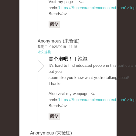
Visit my page ... <a
href="
https://Superexamplenoncontext.com">Top
Bread</a>
回复
Anonymous (未验证)
星期二, 04/23/2019 - 11:45
永久连接
冒个泡吧！ | 泡泡
It's hard to find educated people in this particular 
but you
seem like you know what you're talking about!
Thanks
Also visit my webpage; <a
href="
https://Superexamplenoncontext.com">Top
Bread</a>
回复
Anonymous (未验证)