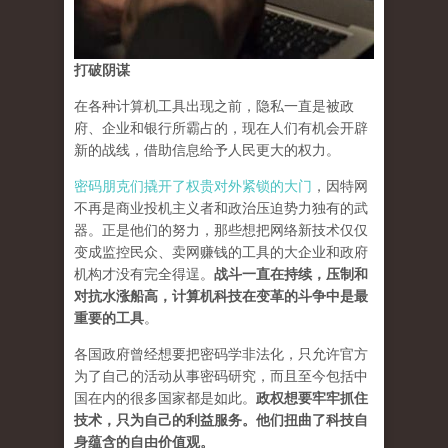
打破阴谋
在各种计算机工具出现之前，隐私一直是被政
府、企业和银行所霸占的，现在人们有机会开辟
新的战线，借助信息给予人民更大的权力。
密码朋克们撬开了权贵对外紧锁的大门
，因特网
不再是商业投机主义者和政治压迫势力独有的武
器。正是他们的努力，那些想把网络新技术仅仅
变成监控民众、卖网赚钱的工具的大企业和政府
机构才没有完全得逞。
战斗一直在持续，压制和
对抗水涨船高，计算机科技在变革的斗争中是最
重要的工具
。
各国政府曾经想要把密码学非法化，只允许官方
为了自己的活动从事密码研究，而且至今包括中
国在内的很多国家都是如此。
政权想要牢牢抓住
技术，只为自己的利益服务。他们扭曲了科技自
身蕴含的自由价值观。