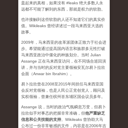
盖起来的真相，如果没有 #leaks 绝大多数人永
远都不可能了解到的东西，那就是权力的软肋。
也许接触到这些软肋的人还不知道它们的真实价
值。Wikileaks 曾经讲述过一段马来西亚大选的
故事。
2009年，马来西亚的改革派团体正致力于社会进
步。希望能通过提高国内语言和族群多元性打破
马来西亚政治中僵化的种族划分。当时 Julian
Assange 正在马来西亚访问，在不同场合巡回演
讲，并与当时的反对党主要领袖安瓦尔易卜拉欣
会面（Anwar bin Ibrahim）。
易卜拉欣曾在2008至2015年间担任马来西亚国
会反对党领袖，也是人民公正党创党人，顾问及
实权领袖，曾兼任槟州峇东埔区国会议员多年。
Assange 说，当时的政治气氛瞬息万变，但易卜
拉欣似乎对事态的把握非常准确，但
他严重缺乏
信息和公关技能的支持
。Wikileaks 曾协助大马
公布过一份非常敏感的文件，内容是在2006年吉