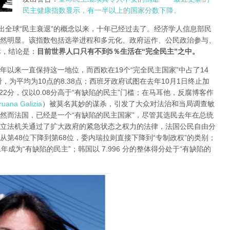
民主健康指数显示，有一半以上的国家分数下降。
ond提出全球“民主衰退”的概念以来，十年已经过去了。经济学人信息部民
然明显。该指数包括选举进程和多元化、政府运作、公民政治参与、
标，结论是：
目前世界人口只有不到5％生活在“完全民主”之中。
0年以来一直保持这一地位，而西欧在19个“完全民主国家”中占了14
，为平均为10点的8.38点；西班牙政府试图在去年10月1日终止加
2分，仅以0.08分高于“有缺陷的民主”门槛；在马耳他，反腐博客作
uana Galizia
）被莫名其妙的谋杀，引发了大众对法治和当局调查敏
；然而法国，已经是一个“有缺陷的民主国家”，尽管其选民去年在总统
立法机关通过了扩大政府的紧急状态之权力的法律，法国公民自由分
第48位下降到第68位，委内瑞拉则直接下降到“专制政权”的类别；
成为“有缺陷的民主”；韩国以 7.996 分的整体得分处于“有缺陷的