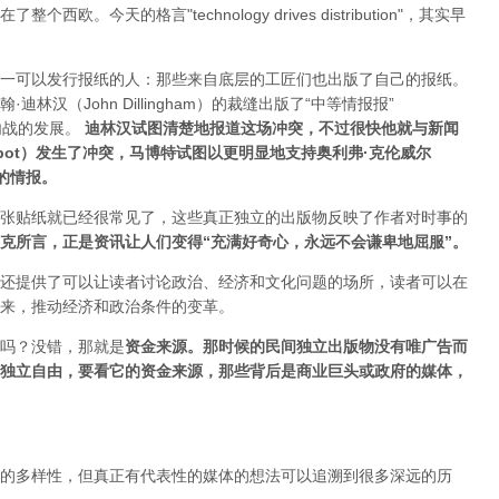
今天的格言"technology drives dis­tribution"，其实早
一可以发行报纸的人：那些来自底层的工匠们也出版了自己的报纸。
汉（John Dillingham）的裁缝出版了“中等情报报”
内战的发展。
迪林汉试图清楚地报道这场冲突，不过很快他就与新闻
Mabbot）发生了冲突，马博特试图以更明显地支持奥利弗·克伦威尔
正的情报
。
张贴纸就已经很常见了，这些真正独立的出版物反映了作者对时事的
克所言，正是资讯让人们变得“充满好奇心，永远不会谦卑地屈服”。
还提供了可以让读者讨论政治、经济和文化问题的场所，读者可以在
来，推动经济和政治条件的变革。
吗？没错，那就是
资
金来源
。
那时候的民间独立出版物没有唯广告而
独立自由，要看它的资金来源，那些背后是商业巨头或政府的媒体，
的多样性，但真正有代表性的媒体的想法可以追溯到很多深远的历