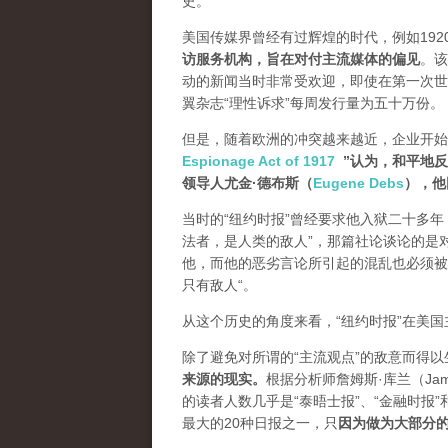
史。
美国传媒界曾经有过辉煌的时代，例如19
访服务机构，旨在对付主流媒体的偏见
。该
动的新闻当时非常受欢迎，即使在第一次世
翼杂志“理性诉求”每周发行量为五十万份。
但是，随着欧洲的冲突越来越近，企业开始
Espionage Act of 1917
”认为，和平地
领导人尤金·德布斯（
Eugene Debs
），他
当时的“纽约时报”曾经要求他入狱二十多年
法者，是人类的敌人”，那篇社论谈论的是
他，而他的恶劣言论所引起的混乱也必须被压制
只有敌人“。
从这个历史的角度来看，“纽约时报”在美
除了避免对所谓的“主流观点”的敌意而得
来源的现实。
根据分析师詹姆斯·库兰（James
的读者人数几乎是“泰晤士报”、“金融时报”
最大的20种日报之一，
只
因为做为大部分