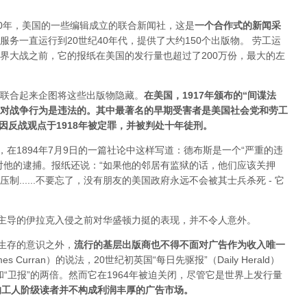
20年，美国的一些编辑成立的联合新闻社，这是
一个合作式的新闻采
服务一直运行到20世纪40年代，提供了大约150个出版物。 劳工运
界大战之前，它的报纸在美国的发行量也超过了200万份，最大的左
联合起来企图将这些出版物隐藏。
在美国，1917年颁布的“间谍法
反对战争行为是违法的。其中最著名的早期受害者是美国社会党和劳工
因反战观点于1918年被定罪，并被判处十年徒刑。
，在1894年7月9日的一篇社论中这样写道：德布斯是一个“严重的违
对他的逮捕。报纸还说：“如果他的邻居有监狱的话，他们应该关押
......不要忘了，没有朋友的美国政府永远不会被其士兵杀死 - 它
国主导的伊拉克入侵之前对华盛顿力挺的表现，并不令人意外。
以生存的意识之外，
流行的基层出版商也不得不面对广告作为收入唯一
 Curran）的说法，20世纪初英国“每日先驱报”（Daily Herald）
和“卫报”的两倍。然而它在1964年被迫关闭，尽管它是世界上发行量
的工人阶级读者并不构成利润丰厚的广告市场。