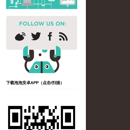
下载泡泡安卓APP（点击/扫描）