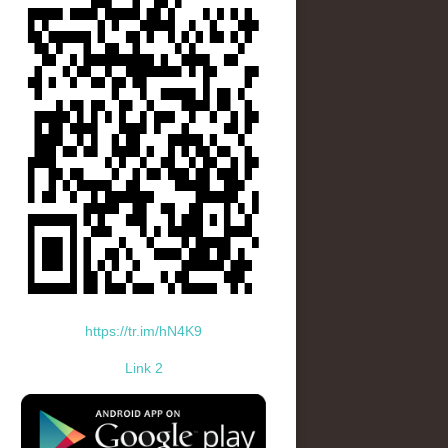
https://tr.im/hN4K9
Link 2
standard-icon-googleplay-app-store.png