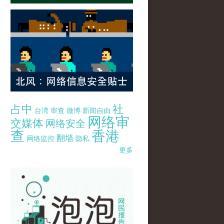
占中
社
台湾
审查
微博
新闻自由
网络审
交媒体
网络安全
查
香港
翻墙
网络监控
隐私
更多
pao-pao-banner-mirror-site-120814.jpg