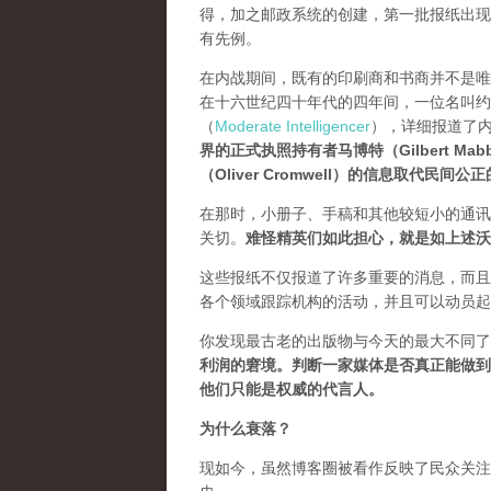
得，加之邮政系统的创建，第一批报纸出现在了整个西欧。
有先例。
在内战期间，既有的印刷商和书商并不是唯
在十六世纪四十年代的四年间，一位名叫约翰·迪林
（
Moderate Intelligencer
），详细报道了
界的正式执照持有者马博特（Gilbert 
（Oliver Cromwell）的信息取代民间公
在那时，小册子、手稿和其他较短小的通讯
关切。
难怪精英们如此担心，就是如上述沃
这些报纸不仅报道了许多重要的消息，而且
各个领域跟踪机构的活动，并且可以动员起
你发现最古老的出版物与今天的最大不同了
利润的窘境。判断一家媒体是否真正能做到
他们只能是权威的代言人。
为什么衰落？
现如今，虽然博客圈被看作反映了民众关注