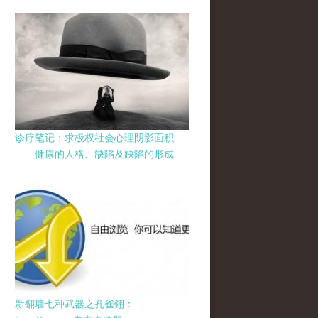
诊疗笔记：求极权社会心理阴影面积
——健康的人格、缺陷及缺陷的形成
新翻墙七种武器之孔雀翎：