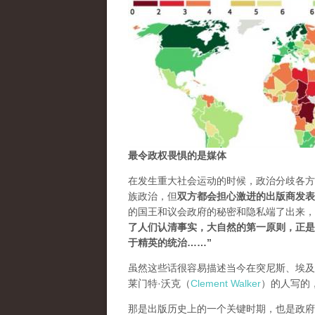
最令政权畏惧的是媒体
在发生重大社会运动的时候，政治分歧各方
族政治，但
双方都会担心激进的出版商发表
的国王和议会政府的秘密和隐私端了出来，摆在庸俗的人
了人们认清事实，大自然的第一原则，正是
于精英的统治…
…”
虽然这些话很容易描述当今在突尼斯、埃及
莱门特·沃克（
Clement Walker
）的人写的
那是出版历史上的一个关键时期，也是政府