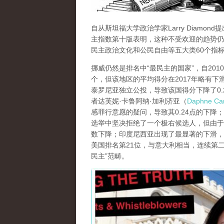
自从斯坦福大学政治学家Larry Diam
主指数第十版表明，这种不受欢迎的趋势仍
民主政治文化和公民自由等五大类60个指
挪威仍然是排名中“最民主的国家”，自201
个，但该地区的平均得分在2017年略有下滑
泰罗尼亚独立公投，导致该国得分下降了0.2
者达芙妮·卡鲁阿纳·加利济亚（
Daphne Car
感罪行意愿的疑问，导致其0.24点的下降
选举中坚决拒绝了一个极右候选人，但由于
数下降；印度尼西亚出现了最显著的下滑，从
美国排名第21位，与意大利相当，连续第二年
民主”范畴。