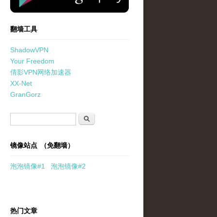
翻墙工具
ShadowVPN
Your Freedom
倩影VPN网络加速器
XX-Net
GranGorz
搜索表单
搜索
镜像站点 （免翻墙）
泡泡
镜像
#1
泡泡
镜像#2
热门文章