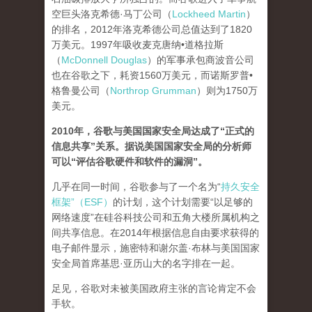
空巨头洛克希德·马丁公司（
Lockheed Martin
）
的排名，2012年洛克希德公司总值达到了1820
万美元。1997年吸收麦克唐纳•道格拉斯
（
McDonnell Douglas
）的军事承包商波音公司
也在谷歌之下，耗资1560万美元，而诺斯罗普•
格鲁曼公司（
Northrop Grumman
）则为1750万
美元。
2010年，谷歌与美国国家安全局达成了“正式的
信息共享”关系。据说美国国家安全局的分析师
可以“评估谷歌硬件和软件的漏洞”。
几乎在同一时间，谷歌参与了一个名为“
持久安全
框架”（ESF）
的计划，这个计划需要“以足够的
网络速度”在硅谷科技公司和五角大楼所属机构之
间共享信息。在2014年根据信息自由要求获得的
电子邮件显示，施密特和谢尔盖·布林与美国国家
安全局首席基思·亚历山大的名字排在一起。
足见，谷歌对未被美国政府主张的言论肯定不会
手软。