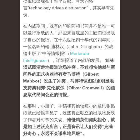
批报纸出现在了整个西欧。今天的格
言"technology drives dis­tribution"，其实早有先
例。
在内战期间，既有的印刷商和书商并不是唯一可
以发行报纸的人：那些来自底层的工匠们也出版
了自己的报纸。在十六世纪四十年代的四年间，
一位名叫约翰·迪林汉（John Dillingham）的裁
缝出版了“中等情报报”（
Moderate
Intelligencer
），详细报道了内战的发展。
迪林
汉试图清楚地报道这场冲突，不过很快他就与新
闻界的正式执照持有者马博特（Gilbert
Mabbot）发生了冲突，马博特试图以更明显地
支持奥利弗·克伦威尔（Oliver Cromwell）的信
息取代民间公正的情报
。
在那时，小册子、手稿和其他较短小的通讯张贴
纸就已经很常见了，这些真正独立的出版物反映
了作者对时事的关切。
难怪精英们如此担心，就
是如上述沃克所言，正是资讯让人们变得“充满
好奇心，永远不会谦卑地屈服”。