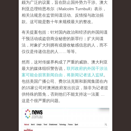
颇为广泛的议案，旨在防止国外势力干涉。澳大
利亚总理特恩布尔（Malcolm Turnbull）表示，
相关法规意在监管间谍活动、反情报与政治捐
款。这可能是数十年来规模最大的整改。
有关提案包括：针对国内政治和经济的外国间谍
干预活动或盗窃商业秘密的新罪行；扩大间谍
法，对象扩大到拥有或接收敏感信息的人，而不
仅仅是传递信息的人……等等。
然而，这对传媒界构成了严重的威胁。澳大利亚
最大的媒体组织警告说，
联邦政府的外国干涉法
案可能会损害新闻自由，将新闻记者送入监狱
。
包括美国广播公司、费尔法克斯和新闻集团在内
的15家公司对澳洲政府发出抗议，除非为记者提
供特殊的豁免，否则他们不能支持这一法案 …
这是个很严重的问题。