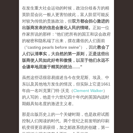
在发生重大社会运动的时候，政治分歧各方的精
英阶层会比一般人更害怕彼此，富人阶层可能反
对较为传统的贵族政治，但
双方都会担心激进的
出版商发表的信息会激化人民的情绪
。
正如一位
作家所说的那样：“他们把所有的国王和议会政府
的秘密和隐私端了出来，摆在庸俗的人们面前
（“casting pearls before swine”），因此
教会了
人们认清事实，大自然的第一原则，正是这些出
版商使人民如此好奇和傲慢，以至于他们永远不
会谦卑地屈服于精英的统治…
…”
虽然这些话很容易描述当今在突尼斯、埃及、中
东以及其他地方发生的情况，但实际上它是1661
年由一名叫克莱门特·沃克（
Clement Walker
）
的人写的，他是十六世纪四十年代的英国内战时
期颇具知名度的激进主义者。
那是出版历史上的一个关键时期，也是政府试图
控制人们阅读的时代。两个世纪之前发明的印刷
机变得更容易获得，加之邮政系统的创建，第一