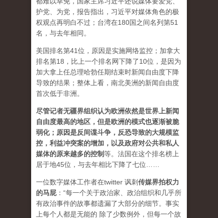
都难以幸免，国家主席习近平还说媒体要爱党、
护党、为党，报告指出，习近平对媒体角色的极
权观点再明白不过；台湾在180国之间名列第51
名，与去年相同。
美国排名第41位，原因是实施网络监控；加拿大
排名第18，比上一个排名网下降了10位，是因为
加大拿上任总理哈勃任期结束时新闻自由度下降
导致的结果；整体上看，南北美洲的新闻自由度
首次低于非洲。
尽管记者无疆界组织认为欧洲依然是世界上新闻
自由度最高的地区，但是欧洲的模式也逐渐被脆
弱化；原因是反间谍斗争，反恐导致的大规模监
控，利益冲突案的增加，以及政府对公共和私人
媒体的原来越多的控制
等。法国在这个排名榜上
居于地45位，与去年相比下降了七位……
一位数字媒体工作者在twitter 讽刺
传媒界拍权力
的马屁
：“每一个关于政治家、政治组织和几乎所
有政治事件的故事都遗漏了大部分的细节。事实
上每个人都是无能的 除了少数例外，但每一个故