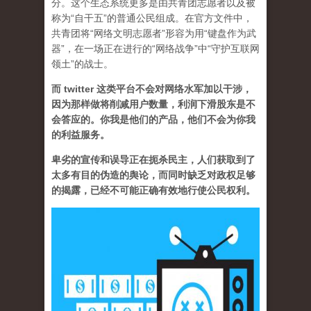
分。这个生态系统更多是由共青团志愿者以及被
称为“自干五”的普通公民组成。在官方文件中，
共青团将“网络文明志愿者”形容为用“键盘作为武
器”，在一场正在进行的“网络战争”中“守护互联网
领土”的战士。
而 twitter 这类平台不会对网络水军加以干涉，
因为那样做将削减用户数量，利润下滑股东是不
会答应的。你我是他们的产品，他们不会为你我
的利益服务。
卑劣的宣传和误导正在扼杀民主，人们获取到了
太多有目的伪造的舆论，而同时缺乏对政权足够
的揭露，已经不可能正确有效地行使公民权利。