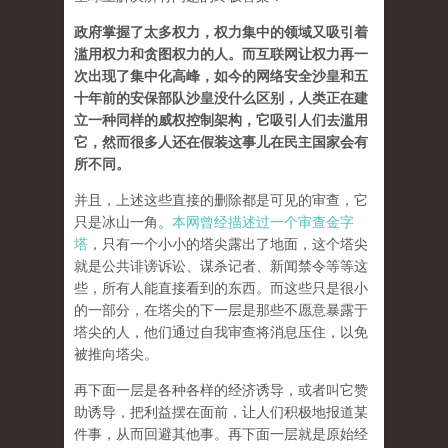
政府掌握了太多权力，权力集中的领域又吸引着
滥用权力和贪图权力的人。而互联网让权力再一
次出现了集中化高峰，如今的网络安全沙皇和五
十年前的安保部队沙皇没什么区别，人类正在建
立一种同样的威权控制架构，它吸引人们去滥用
它，然而很多人还在假装这事儿在民主国家会有
所不同。
并且，上述这些直接的删除都是可见的审查，它
只是冰山一角。
本网曾经描述过一个审查金字
塔
，只有一个小小的塔尖露出了地面，这个塔尖
就是公共诽谤诉讼、谋杀记者、新闻禁令等等这
些，所有人能直接看到的东西。而这些只是很小
的一部分，在塔尖的下一层是那些不愿意暴露于
塔尖的人，他们通过自我审查将消息压住，以免
被推向塔尖。
再下面一层是各种各样的经济诱导，或者叫它赞
助诱导，把利益摆在面前，让人们积极地报道某
件事，从而回避其他事。再下面一层就是原始经