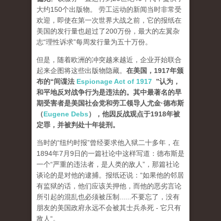
大约150个出版物。 劳工运动的新闻当时非常受
欢迎，即使在第一次世界大战之前，它的报纸在
美国的发行量也超过了200万份，最大的左翼杂
志“理性诉求”每周发行量为五十万份。
但是，随着欧洲的冲突越来越近，企业开始联合
起来企图将这些出版物隐藏。
在美国，1917年颁
布的“间谍法
Espionage Act of 1917
”认为，
和平地反对战争行为是违法的。其中最著名的早
期受害者是美国社会党和劳工领导人尤金·德布斯
（
Eugene Debs
），他因反战观点于1918年被
定罪，并被判处十年徒刑。
当时的“纽约时报”曾经要求他入狱二十多年，在
1894年7月9日的一篇社论中这样写道：德布斯是
一个“严重的违法者，是人类的敌人”，那篇社论
谈论的是对他的逮捕。报纸还说：“如果他的邻居
有监狱的话，他们应该关押他，而他的恶劣言论
所引起的混乱也必须被压制......不要忘了，没有
朋友的美国政府永远不会被其士兵杀死 - 它只有
敌人“。