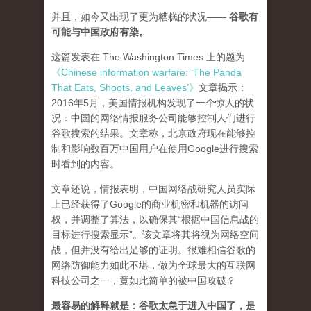
并且，如今又出现了更为糟糕的状况——
谷歌有
可能与中国政府有染。
这篇发表在 The Washington Times 上的题为
《Chinese information warfare: ‘The Panda
That Eats, Shoots, and Leaves’》
文章揭示：
2016年5月，美国情报机构发现了一个惊人的状
况：中国的网络情报服务公司能够控制人们进行
谷歌搜索的结果。文章称，北京政府现在能够控
制和影响数百万中国用户在使用Google进行搜索
时看到的内容。
文章还说，情报表明，中国网络战研究人员实际
上已经获得了Google的商业机密和机器的访问
权，并调整了算法，以确保其“根据中国信息战的
目标进行搜索显示”。该文章将其将视为网络空间
战，但并没有给出足够的证明。很难相信谷歌的
网络防御能力如此不堪，做为全球最大的互联网
科技公司之一，竟如此简单的被中国攻破？
最容易的解释就是：谷歌太急于进入中国了，是