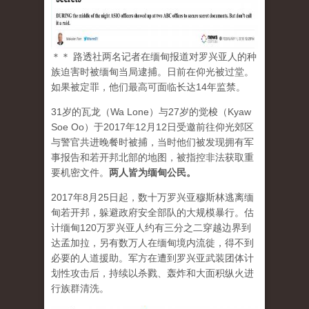
＊＊ 路透社两名记者在缅甸报道对罗兴亚人的种
族迫害时被缅甸当局逮捕。日前在仰光被过堂。
如果被定罪，他们最高可面临长达14年监禁。
31岁的瓦龙（Wa Lone）与27岁的觉梭（Kyaw
Soe Oo）于2017年12月12日受邀前往仰光郊区
与警官共进晚餐时被捕，当时他们被发现拥有军
事报告和若开邦北部的地图，被指控非法获取重
要机密文件。
两人皆为缅甸公民。
2017年8月25日起，数十万罗兴亚穆斯林逃离缅
甸若开邦，躲避政府安全部队的大规模暴行。估
计缅甸120万罗兴亚人约有三分之二穿越边界到
达孟加拉，另有数万人在缅甸境内流徙，得不到
必要的人道援助。军方在遭到罗兴亚武装团体计
划性攻击后，持续以杀戮、轰炸和大面积纵火进
行族群清洗。