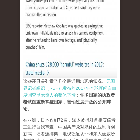
这些还只是列举了几个最近期出现的状况。
无国
界记者组织（RSF）发布的2017年全球新闻自由
度调查显示惊人的整体下滑
：
许多国家的执政者
都试图重新掌控国家，害怕过度开放的公开辩
论。
在亚洲，日本跌到72名，媒体被指对首相安倍晋
三进行自我审查；中国共产党对媒体的压制再创
新高，记者连绑架、电视强迫认罪和亲人被威胁