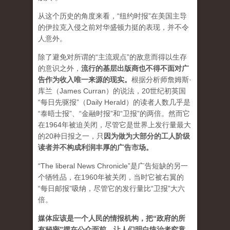
从这个历史的角度来看，“纽约时报”在美国主导
的伊拉克入侵之前对华盛顿力挺的表现，并不令
人意外。
除了避免对所谓的“主流观点”的敌意而得以生存
的意识之外，
流行的基层出版商也不得不面对广
告作为收入唯一来源的现实。
根据分析师詹姆斯·
库兰（James Curran）的说法，20世纪初英国
“每日先驱报”（Daily Herald）的读者人数几乎是
“泰晤士报”、“金融时报”和“卫报”的两倍。然而它
在1964年被迫关闭，尽管它是世界上发行量最大
的20种日报之一，
只
因为做为大部分的工人阶级
读者并不构成利润丰厚的广告市场。
“The liberal News Chronicle”是广告短缺的另一
个牺牲品，在1960年被关闭，当时它被右翼的
“每日邮报”吸纳，尽管它的发行量比“卫报”大六
倍。
媒体应该是一个人民的情报机构，把“政府的所
有秘密”摆在公众面前，让人们明白统治者究竟