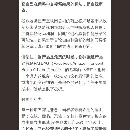
它自己在调整中文搜索结果的算法，是自我审
查。
谷歌这类巨型互联网公司的商业模式是基于从以
前从未受到监视的那部分人群中吸取私人数据，
并将其转化为利润，因此它们不具备任何改革的
可能性，如果出于言论自由和隐私的维护而要求
其改革，真正能做到的方法只有杀死它。
请记住，
当产品是免费的时候，你我就是产品
。
这就是FATBAG（Facebook Amazon Tencent
Baidu Alibaba Google）的基本商业模式：创建
一个诱人的服务，收集人们没有意识到的信息。
或者他们意识到的只是服务的好处，而并不知道
成本。这就是数字极权。
数据即权力。
每一种审查都是罪恶，当权者最喜欢用的理由
是：洗钱、毒品、恐怖主义和儿童色情，被言论
自由倡导者讽其为“信息末日启示录”的四骑士。
而
如今，它已经变成“六骑士”了：增添了假新闻