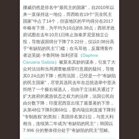
挪威仍然是排名中“最民主的国家”，自2010年以
来一直保持这一地位，而西欧在19个“完全民主
国家”中占了14个，但该地区的平均得分在2017
年略有下滑，为平均为10点的8.38点；西班牙政
府试图在去年10月1日终止加泰罗尼亚独立公
投，导致该国得分下降了0.22分，仅以0.08分高
于“有缺陷的民主”门槛；在马耳他，反腐博客作
者达芙妮·卡鲁阿纳·加利济亚（
Daphne
Caruana Galizia
）被莫名其妙的谋杀，引发了大
众对法治和当局调查敏感罪行意愿的疑问，导致
其0.24点的下降；然而法国，已经是一个“有缺陷
的民主国家”，尽管其选民去年在总统选举中坚决
拒绝了一个极右候选人，但由于立法机关通过了
扩大政府的紧急状态之权力的法律，法国公民自
由分数下降；印度尼西亚出现了最显著的下滑，
从第48位下降到第68位，委内瑞拉则直接下降到
“专制政权”的类别；美国排名第21位，与意大利
相当，连续第二年成为“有缺陷的民主”；韩国以
7.996 分的整体得分处于“有缺陷的民主”范畴。