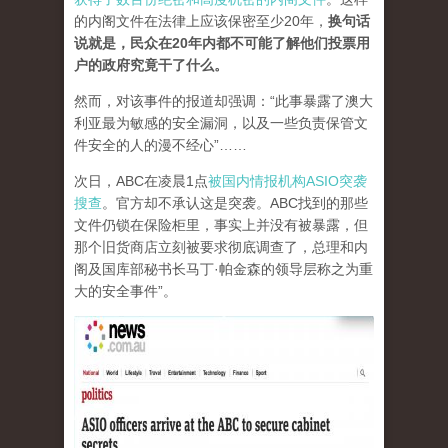
的内阁文件在法律上应该保密至少20年，
换句话
说就是，民众在20年内都不可能了解他们投票用
户的政府究竟干了什么。
然而，对该事件的报道却强调：“此事暴露了澳大
利亚最为敏感的安全漏洞，以及一些负责保管文
件安全的人的漫不经心”……
次日，ABC在凌晨1点
被国内情报机构ASIO突袭
搜查
。官方却不承认这是突袭。ABC找到的那些
文件仍锁在保险柜里，事实上并没有被暴露，但
那个旧货商店立刻被要求彻底调查了，总理和内
阁及国库部秘书长马丁·帕金森的领导层称之为重
大的安全事件”。