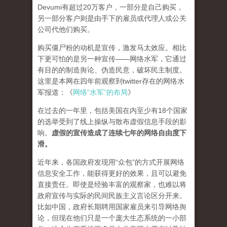
Devumi有超过20万客户，一部分是自己购买，
另一部分客户则是由手下的雇员或代理人或公关
公司代他们购买。
购买僵尸粉的动机是宣传，激发马太效应。相比
下更可怕的是另一种宣传——网络水军，它通过
有目的的制造舆论、伪造民意，破坏民主制度。
这里是本网在四年前观察到twitter存在的网络水
军报道：《
网络“水军”的布局
》
在过去的一年里，包括美国在内至少有18个国家
的选举受到了线上操纵与散布虚假信息手段的影
响。
虚假的宣传造成了连续七年的网络自由度下
滑。
近年来，各国政府发现用“众包”的方式开展网络
信息安全工作，能获得更好的效果，且可以避免
直接责任。即使是经验丰富的观察家，也难以将
政府宣传与实际的民间民族主义言论区分开来。
比如中国，政府长期聘用国家雇员来引导网络舆
论，但现在他们只是一个庞大生态系统的一小部