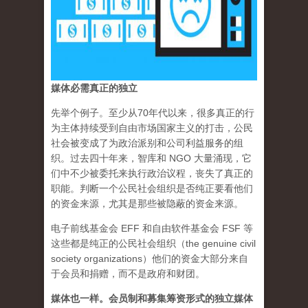
媒体必需真正的独立
先举个例子。至少从70年代以来，很多真正的行
为主体持续受到自由市场国家主义的打击，公民
社会被变成了为政治派别和公司利益服务的组
织。过去四十年来，智库和 NGO 大量涌现，它
们中不少被委托来执行政治议程，丧失了真正的
职能。判断一个公民社会组织是否纯正要看他们
的资金来源，尤其是那些被隐蔽的资金来源。
电子前线基金会 EFF 和自由软件基金会 FSF 等
这些都是纯正的公民社会组织（the genuine civil
society organizations）他们的资金大部分来自
于会员和捐赠，而不是政府和财团。
媒体也一样。会员制和募集筹资形式的独立媒体