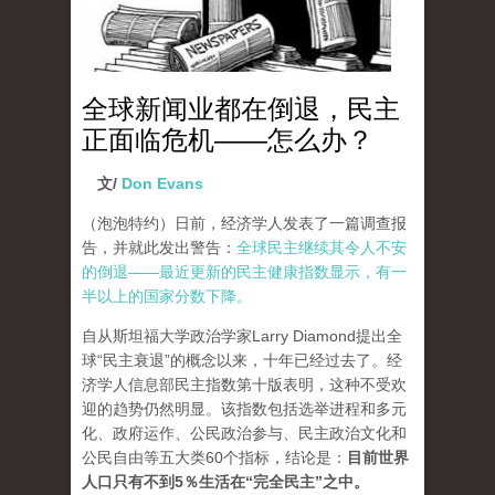
全球新闻业都在倒退，民主
正面临危机——怎么办？
文/
Don Evans
（泡泡特约）
日前，经济学人发表了一篇调查报
告，并就此发出警告：
全球民主继续其令人不安
的倒退——最近更新的民主健康指数显示，有一
半以上的国家分数下降。
自从斯坦福大学政治学家Larry Diamond提出全
球“民主衰退”的概念以来，十年已经过去了。经
济学人信息部民主指数第十版表明，这种不受欢
迎的趋势仍然明显。该指数包括选举进程和多元
化、政府运作、公民政治参与、民主政治文化和
公民自由等五大类60个指标，结论是：
目前世界
人口只有不到5％生活在“完全民主”之中。