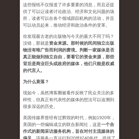
这些报纸不仅报道了许多重要的消息，而且还提
供了可以让读者讨论政治、经济和文化问题的场
所，读者可以在各个领域跟踪机构的活动，并且
可以动员起来，推动经济和政治条件的变革。
你发现最古老的出版物与今天的最大不同了吗？
没错，那就是
资
金来源
。
那时候的民间独立出版
物没有唯广告而利润的窘境。判断一家媒体是否
真正能做到独立自由，要看它的资金来源，那些
背后是商业巨头或政府的媒体，他们只能是权威
的代言人。
为什么衰落？
现如今，虽然博客圈被看作反映了民众关注的多
样性，但真正有代表性的媒体的想法可以追溯到
很多深远的历史。
美国传媒界曾经有过辉煌的时代，例如1920年，
美国的一些编辑成立的联合新闻社，这是
一个合
作式的新闻采访服务机构，旨在对付主流媒体的
偏见
。该服务一直运行到20世纪40年代，提供了