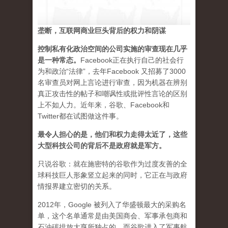
垄断，互联网商业巨头背后的权力和阴谋
控制私有化政治空间的公司实施的审查现在几乎
是一种常态
。
Facebook正在执行自己的社会行
为和政治“法律”，去年Facebook 又招募了3000
名审查员对网上言论进行审查，因为机器在辨别
真正攻击性的帖子和嘲讽性或批评性言论的区别
上不如人力。近年来，谷歌、Facebook和
Twitter都在试图做这件事。
最令人担心的是，他们和权力走得太近了，这些
大型科技公司的背后不是政府就是军方。
只说谷歌：就在施密特的谷歌作为过度友善的全
球科技巨人形象竖立起来的同时，它正在与政府
情报界建立密切的关系。
2012年，Google 被列入了华盛顿最大的采购名
单，这个名单通常是由美国商会、军事承包商和
石油碳排放大亨所独占的。而谷歌进入了军事航