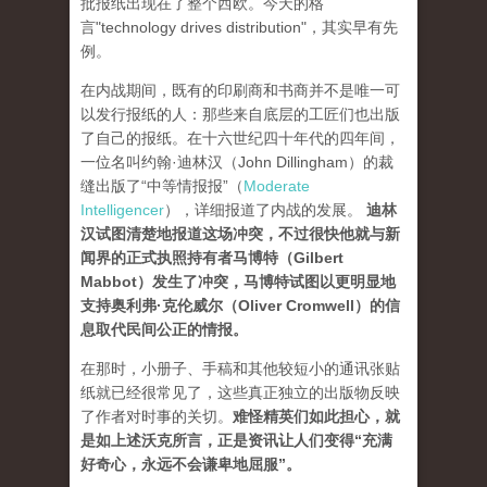
批报纸出现在了整个西欧。今天的格
言"technology drives dis­tribution"，其实早有先
例。
在内战期间，既有的印刷商和书商并不是唯一可
以发行报纸的人：那些来自底层的工匠们也出版
了自己的报纸。在十六世纪四十年代的四年间，
一位名叫约翰·迪林汉（John Dillingham）的裁
缝出版了“中等情报报”（
Moderate
Intelligencer
），详细报道了内战的发展。
迪林
汉试图清楚地报道这场冲突，不过很快他就与新
闻界的正式执照持有者马博特（Gilbert
Mabbot）发生了冲突，马博特试图以更明显地
支持奥利弗·克伦威尔（Oliver Cromwell）的信
息取代民间公正的情报
。
在那时，小册子、手稿和其他较短小的通讯张贴
纸就已经很常见了，这些真正独立的出版物反映
了作者对时事的关切。
难怪精英们如此担心，就
是如上述沃克所言，正是资讯让人们变得“充满
好奇心，永远不会谦卑地屈服”。