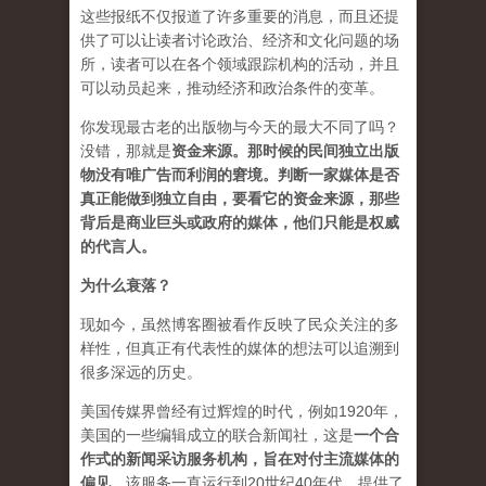
这些报纸不仅报道了许多重要的消息，而且还提
供了可以让读者讨论政治、经济和文化问题的场
所，读者可以在各个领域跟踪机构的活动，并且
可以动员起来，推动经济和政治条件的变革。
你发现最古老的出版物与今天的最大不同了吗？
没错，那就是
资
金来源
。
那时候的民间独立出版
物没有唯广告而利润的窘境。判断一家媒体是否
真正能做到独立自由，要看它的资金来源，那些
背后是商业巨头或政府的媒体，他们只能是权威
的代言人。
为什么衰落？
现如今，虽然博客圈被看作反映了民众关注的多
样性，但真正有代表性的媒体的想法可以追溯到
很多深远的历史。
美国传媒界曾经有过辉煌的时代，例如1920年，
美国的一些编辑成立的联合新闻社，这是
一个合
作式的新闻采访服务机构，旨在对付主流媒体的
偏见
。该服务一直运行到20世纪40年代，提供了