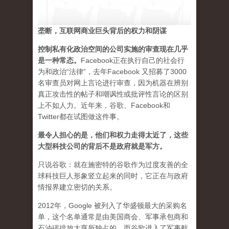
垄断，互联网商业巨头背后的权力和阴谋
控制私有化政治空间的公司实施的审查现在几乎
是一种常态
。
Facebook正在执行自己的社会行
为和政治“法律”，去年Facebook 又招募了3000
名审查员对网上言论进行审查，因为机器在辨别
真正攻击性的帖子和嘲讽性或批评性言论的区别
上不如人力。近年来，谷歌、Facebook和
Twitter都在试图做这件事。
最令人担心的是，他们和权力走得太近了，这些
大型科技公司的背后不是政府就是军方。
只说谷歌：就在施密特的谷歌作为过度友善的全
球科技巨人形象竖立起来的同时，它正在与政府
情报界建立密切的关系。
2012年，Google 被列入了华盛顿最大的采购名
单，这个名单通常是由美国商会、军事承包商和
石油碳排放大亨所独占的。而谷歌进入了军事航