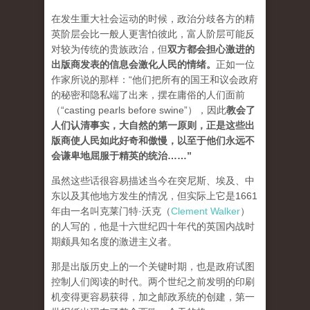
在发生重大社会运动的时候，政治分歧各方的精
英阶层会比一般人更害怕彼此，富人阶层可能反
对较为传统的贵族政治，但
双方都会担心激进的
出版商发表的信息会激化人民的情绪
。
正如一位
作家所说的那样：“他们把所有的国王和议会政府
的秘密和隐私端了出来，摆在庸俗的人们面前
（“casting pearls before swine”），因此
教会了
人们认清事实，大自然的第一原则，正是这些出
版商使人民如此好奇和傲慢，以至于他们永远不
会谦卑地屈服于精英的统治…
…”
虽然这些话很容易描述当今在突尼斯、埃及、中
东以及其他地方发生的情况，但实际上它是1661
年由一名叫克莱门特·沃克（
Clement Walker
）
的人写的，他是十六世纪四十年代的英国内战时
期颇具知名度的激进主义者。
那是出版历史上的一个关键时期，也是政府试图
控制人们阅读的时代。两个世纪之前发明的印刷
机变得更容易获得，加之邮政系统的创建，第一