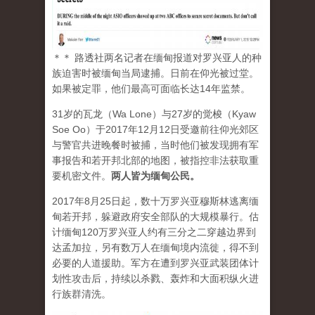
＊＊ 路透社两名记者在缅甸报道对罗兴亚人的种
族迫害时被缅甸当局逮捕。日前在仰光被过堂。
如果被定罪，他们最高可面临长达14年监禁。
31岁的瓦龙（Wa Lone）与27岁的觉梭（Kyaw
Soe Oo）于2017年12月12日受邀前往仰光郊区
与警官共进晚餐时被捕，当时他们被发现拥有军
事报告和若开邦北部的地图，被指控非法获取重
要机密文件。
两人皆为缅甸公民。
2017年8月25日起，数十万罗兴亚穆斯林逃离缅
甸若开邦，躲避政府安全部队的大规模暴行。估
计缅甸120万罗兴亚人约有三分之二穿越边界到
达孟加拉，另有数万人在缅甸境内流徙，得不到
必要的人道援助。军方在遭到罗兴亚武装团体计
划性攻击后，持续以杀戮、轰炸和大面积纵火进
行族群清洗。