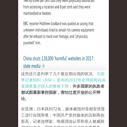
这些还只是列举了几个最近期出现的状况。
无国
界记者组织（RSF）发布的2017年全球新闻自由
度调查显示惊人的整体下滑
：
许多国家的执政者
都试图重新掌控国家，害怕过度开放的公开辩
论。
在亚洲，日本跌到72名，媒体被指对首相安倍晋
三进行自我审查；中国共产党对媒体的压制再创
新高，记者连绑架、电视强迫认罪和亲人被威胁