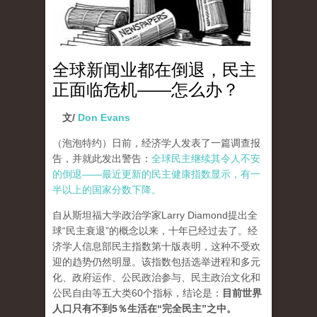
全球新闻业都在倒退，民主
正面临危机——怎么办？
文/
Don Evans
（泡泡特约）
日前，经济学人发表了一篇调查报
告，并就此发出警告：
全球民主继续其令人不安
的倒退——最近更新的民主健康指数显示，有一
半以上的国家分数下降。
自从斯坦福大学政治学家Larry Diamond提出全
球“民主衰退”的概念以来，十年已经过去了。经
济学人信息部民主指数第十版表明，这种不受欢
迎的趋势仍然明显。该指数包括选举进程和多元
化、政府运作、公民政治参与、民主政治文化和
公民自由等五大类60个指标，结论是：
目前世界
人口只有不到5％生活在“完全民主”之中。