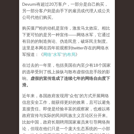
Devumi有超过20万客户，一部分是自己购买，
另一部分客户则是由手下的雇员或代理人或公关
公司代他们购买。
购买僵尸粉的动机是宣传，激发马太效应。相比
下更可怕的是另一种宣传——网络水军，它通过
有目的的制造舆论、伪造民意，破坏民主制度。
这里是本网在四年前观察到twitter存在的网络水
军报道：《
网络“水军”的布局
》
在过去的一年里，包括美国在内至少有18个国家
的选举受到了线上操纵与散布虚假信息手段的影
响。
虚假的宣传造成了连续七年的网络自由度下
滑。
近年来，各国政府发现用“众包”的方式开展网络
信息安全工作，能获得更好的效果，且可以避免
直接责任。即使是经验丰富的观察家，也难以将
政府宣传与实际的民间民族主义言论区分开来。
比如中国，政府长期聘用国家雇员来引导网络舆
论，但现在他们只是一个庞大生态系统的一小部