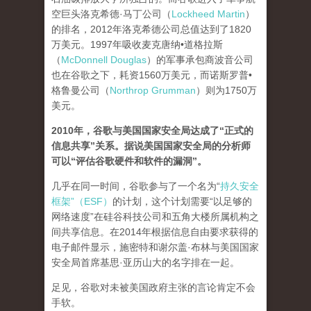
空巨头洛克希德·马丁公司（
Lockheed Martin
）
的排名，2012年洛克希德公司总值达到了1820
万美元。1997年吸收麦克唐纳•道格拉斯
（
McDonnell Douglas
）的军事承包商波音公司
也在谷歌之下，耗资1560万美元，而诺斯罗普•
格鲁曼公司（
Northrop Grumman
）则为1750万
美元。
2010年，谷歌与美国国家安全局达成了“正式的
信息共享”关系。据说美国国家安全局的分析师
可以“评估谷歌硬件和软件的漏洞”。
几乎在同一时间，谷歌参与了一个名为“
持久安全
框架”（ESF）
的计划，这个计划需要“以足够的
网络速度”在硅谷科技公司和五角大楼所属机构之
间共享信息。在2014年根据信息自由要求获得的
电子邮件显示，施密特和谢尔盖·布林与美国国家
安全局首席基思·亚历山大的名字排在一起。
足见，谷歌对未被美国政府主张的言论肯定不会
手软。