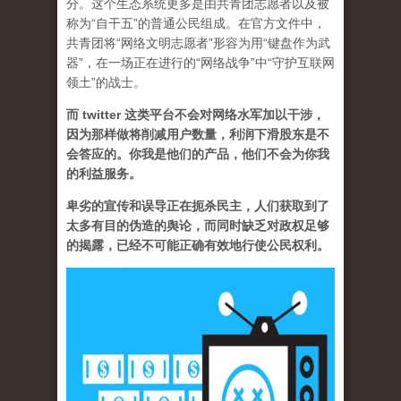
分。这个生态系统更多是由共青团志愿者以及被
称为“自干五”的普通公民组成。在官方文件中，
共青团将“网络文明志愿者”形容为用“键盘作为武
器”，在一场正在进行的“网络战争”中“守护互联网
领土”的战士。
而 twitter 这类平台不会对网络水军加以干涉，
因为那样做将削减用户数量，利润下滑股东是不
会答应的。你我是他们的产品，他们不会为你我
的利益服务。
卑劣的宣传和误导正在扼杀民主，人们获取到了
太多有目的伪造的舆论，而同时缺乏对政权足够
的揭露，已经不可能正确有效地行使公民权利。