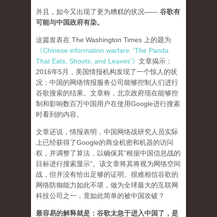
并且，如今又出现了更为糟糕的状况——
谷歌有
可能与中国政府有染。
这篇发表在 The Washington Times 上的题为
《Chinese information warfare: ‘The Panda
That Eats, Shoots, and Leaves’》
文章揭示：
2016年5月，美国情报机构发现了一个惊人的状
况：中国的网络情报服务公司能够控制人们进行
谷歌搜索的结果。文章称，北京政府现在能够控
制和影响数百万中国用户在使用Google进行搜索
时看到的内容。
文章还说，情报表明，中国网络战研究人员实际
上已经获得了Google的商业机密和机器的访问
权，并调整了算法，以确保其“根据中国信息战的
目标进行搜索显示”。该文章将其将视为网络空间
战，但并没有给出足够的证明。很难相信谷歌的
网络防御能力如此不堪，做为全球最大的互联网
科技公司之一，竟如此简单的被中国攻破？
最容易的解释就是：谷歌太急于进入中国了，是