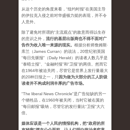
从这个历史的角度来看，“纽约时报”在美国主导
的伊拉克入侵之前对华盛顿力挺的表现，并不令
人意外。
除了避免对所谓的“主流观点”的敌意而得以生存
的意识之外，
流行的基层出版商也不得不面对广
告作为收入唯一来源的现实。
根据分析师詹姆斯·
库兰（James Curran）的说法，20世纪初英国
“每日先驱报”（Daily Herald）的读者人数几乎是
“泰晤士报”、“金融时报”和“卫报”的两倍。然而它
在1964年被迫关闭，尽管它是世界上发行量最大
的20种日报之一，
只
因为做为大部分的工人阶级
读者并不构成利润丰厚的广告市场。
“The liberal News Chronicle”是广告短缺的另一
个牺牲品，在1960年被关闭，当时它被右翼的
“每日邮报”吸纳，尽管它的发行量比“卫报”大六
倍。
媒体应该是一个人民的情报机构，把“政府的所
有秘密”摆在公众面前，让人们明白统治者究竟