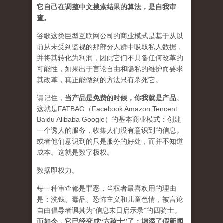
它自己在调整中文搜索结果的算法，是自我审
查。
谷歌这类巨型互联网公司的商业模式是基于从以
前从未受到监视的那部分人群中吸取私人数据，
并将其转化为利润，因此它们不具备任何改革的
可能性，如果出于言论自由和隐私的维护而要求
其改革，真正能做到的方法只有杀死它。
请记住，
当产品是免费的时候，你我就是产品
。
这就是FATBAG（Facebook Amazon Tencent
Baidu Alibaba Google）的基本商业模式：创建
一个诱人的服务，收集人们没有意识到的信息。
或者他们意识到的只是服务的好处，而并不知道
成本。这就是数字极权。
数据即权力。
每一种审查都是罪恶，当权者最喜欢用的理由
是：洗钱、毒品、恐怖主义和儿童色情，被言论
自由倡导者讽其为“信息末日启示录”的四骑士。
而
如今，它已经变成“六骑士”了：增添了假新闻