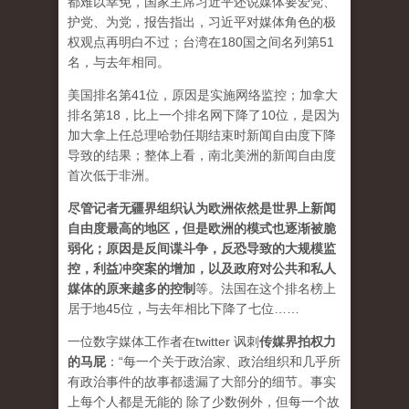
都难以幸免，国家主席习近平还说媒体要爱党、
护党、为党，报告指出，习近平对媒体角色的极
权观点再明白不过；台湾在180国之间名列第51
名，与去年相同。
美国排名第41位，原因是实施网络监控；加拿大
排名第18，比上一个排名网下降了10位，是因为
加大拿上任总理哈勃任期结束时新闻自由度下降
导致的结果；整体上看，南北美洲的新闻自由度
首次低于非洲。
尽管记者无疆界组织认为欧洲依然是世界上新闻
自由度最高的地区，但是欧洲的模式也逐渐被脆
弱化；原因是反间谍斗争，反恐导致的大规模监
控，利益冲突案的增加，以及政府对公共和私人
媒体的原来越多的控制
等。法国在这个排名榜上
居于地45位，与去年相比下降了七位……
一位数字媒体工作者在twitter 讽刺
传媒界拍权力
的马屁
：“每一个关于政治家、政治组织和几乎所
有政治事件的故事都遗漏了大部分的细节。事实
上每个人都是无能的 除了少数例外，但每一个故