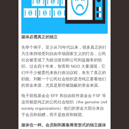
媒体必需真正的独立
先举个例子。至少从70年代以来，很多真正的行
为主体持续受到自由市场国家主义的打击，公民
社会被变成了为政治派别和公司利益服务的组
织。过去四十年来，智库和 NGO 大量涌现，它
们中不少被委托来执行政治议程，丧失了真正的
职能。判断一个公民社会组织是否纯正要看他们
的资金来源，尤其是那些被隐蔽的资金来源。
电子前线基金会 EFF 和自由软件基金会 FSF 等
这些都是纯正的公民社会组织（the genuine civil
society organizations）他们的资金大部分来自
于会员和捐赠，而不是政府和财团。
媒体也一样。会员制和募集筹资形式的独立媒体