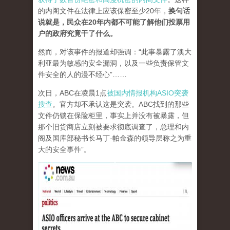
的内阁文件在法律上应该保密至少20年，
换句话
说就是，民众在20年内都不可能了解他们投票用
户的政府究竟干了什么。
然而，对该事件的报道却强调：“此事暴露了澳大
利亚最为敏感的安全漏洞，以及一些负责保管文
件安全的人的漫不经心”……
次日，ABC在凌晨1点
被国内情报机构ASIO突袭
搜查
。官方却不承认这是突袭。ABC找到的那些
文件仍锁在保险柜里，事实上并没有被暴露，但
那个旧货商店立刻被要求彻底调查了，总理和内
阁及国库部秘书长马丁·帕金森的领导层称之为重
大的安全事件”。