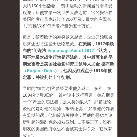
大约150个出版物。 劳工运动的新闻当时非常受
欢迎，即使在第一次世界大战之前，它的报纸在
美国的发行量也超过了200万份，最大的左翼杂
志“理性诉求”每周发行量为五十万份。
但是，随着欧洲的冲突越来越近，企业开始联合
起来企图将这些出版物隐藏。
在美国，1917年颁
布的“间谍法
Espionage Act of 1917
”认为，
和平地反对战争行为是违法的。其中最著名的早
期受害者是美国社会党和劳工领导人尤金·德布斯
（
Eugene Debs
），他因反战观点于1918年被
定罪，并被判处十年徒刑。
当时的“纽约时报”曾经要求他入狱二十多年，在
1894年7月9日的一篇社论中这样写道：德布斯是
一个“严重的违法者，是人类的敌人”，那篇社论
谈论的是对他的逮捕。报纸还说：“如果他的邻居
有监狱的话，他们应该关押他，而他的恶劣言论
所引起的混乱也必须被压制......不要忘了，没有
朋友的美国政府永远不会被其士兵杀死 - 它只有
敌人“。