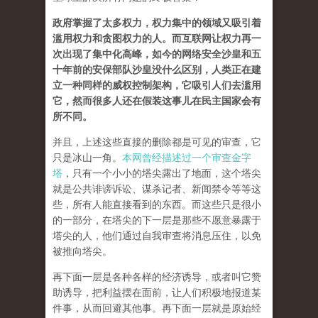
政府掌握了太多权力，权力集中的领域又吸引着
滥用权力和贪图权力的人。而互联网让权力再一
次出现了集中化高峰，如今的网络安全沙皇和五
十年前的安保部队沙皇没什么区别，人类正在建
立一种同样的威权控制架构，它吸引人们去滥用
它，然而很多人还在假装这事儿在民主国家会有
所不同。
并且，上述这些直接的删除都是可见的审查，它
只是冰山一角。
本网曾经描述过一个审查金字
塔
，只有一个小小的塔尖露出了地面，这个塔尖
就是公共诽谤诉讼、谋杀记者、新闻禁令等等这
些，所有人能直接看到的东西。而这些只是很小
的一部分，在塔尖的下一层是那些不愿意暴露于
塔尖的人，他们通过自我审查将消息压住，以免
被推向塔尖。
再下面一层是各种各样的经济诱导，或者叫它赞
助诱导，把利益摆在面前，让人们积极地报道某
件事，从而回避其他事。再下面一层就是原始经