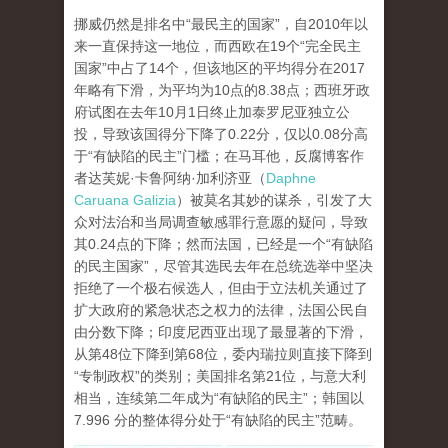
挪威仍然是排名中“最民主的国家”，自2010年以
来一直保持这一地位，而西欧在19个“完全民主
国家”中占了14个，但该地区的平均得分在2017
年略有下滑，为平均为10点的8.38点；西班牙政
府试图在去年10月1日终止加泰罗尼亚独立公
投，导致该国得分下降了0.22分，仅以0.08分高
于“有缺陷的民主”门槛；在马耳他，反腐博客作
者达芙妮·卡鲁阿纳·加利济亚（
Daphne
Caruana Galizia
）被莫名其妙的谋杀，引发了大
众对法治和当局调查敏感罪行意愿的疑问，导致
其0.24点的下降；然而法国，已经是一个“有缺陷
的民主国家”，尽管其选民去年在总统选举中坚决
拒绝了一个极右候选人，但由于立法机关通过了
扩大政府的紧急状态之权力的法律，法国公民自
由分数下降；印度尼西亚出现了最显著的下滑，
从第48位下降到第68位，委内瑞拉则直接下降到
“专制政权”的类别；美国排名第21位，与意大利
相当，连续第二年成为“有缺陷的民主”；韩国以
7.996 分的整体得分处于“有缺陷的民主”范畴。