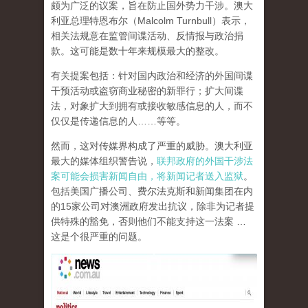
颇为广泛的议案，旨在防止国外势力干涉。澳大
利亚总理特恩布尔（Malcolm Turnbull）表示，
相关法规意在监管间谍活动、反情报与政治捐
款。这可能是数十年来规模最大的整改。
有关提案包括：针对国内政治和经济的外国间谍
干预活动或盗窃商业秘密的新罪行；扩大间谍
法，对象扩大到拥有或接收敏感信息的人，而不
仅仅是传递信息的人……等等。
然而，这对传媒界构成了严重的威胁。澳大利亚
最大的媒体组织警告说，
联邦政府的外国干涉法
案可能会损害新闻自由，将新闻记者送入监狱
。
包括美国广播公司、费尔法克斯和新闻集团在内
的15家公司对澳洲政府发出抗议，除非为记者提
供特殊的豁免，否则他们不能支持这一法案 …
这是个很严重的问题。