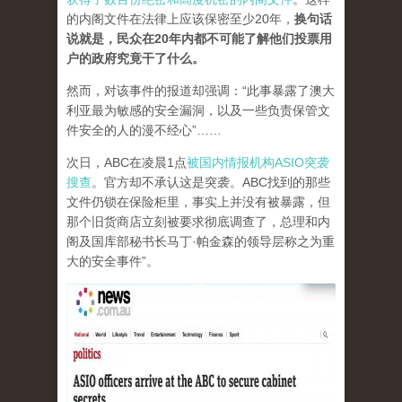
的内阁文件在法律上应该保密至少20年，
换句话
说就是，民众在20年内都不可能了解他们投票用
户的政府究竟干了什么。
然而，对该事件的报道却强调：“此事暴露了澳大
利亚最为敏感的安全漏洞，以及一些负责保管文
件安全的人的漫不经心”……
次日，ABC在凌晨1点
被国内情报机构ASIO突袭
搜查
。官方却不承认这是突袭。ABC找到的那些
文件仍锁在保险柜里，事实上并没有被暴露，但
那个旧货商店立刻被要求彻底调查了，总理和内
阁及国库部秘书长马丁·帕金森的领导层称之为重
大的安全事件”。