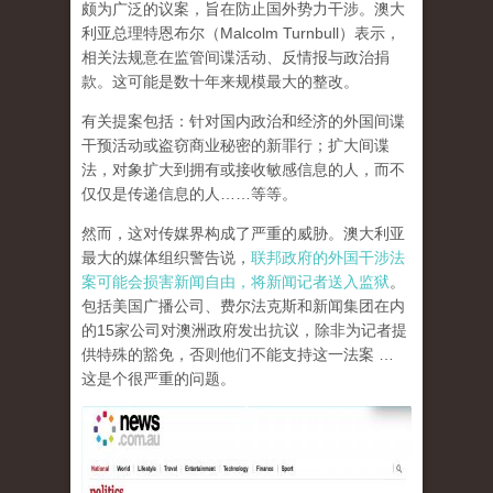
颇为广泛的议案，旨在防止国外势力干涉。澳大
利亚总理特恩布尔（Malcolm Turnbull）表示，
相关法规意在监管间谍活动、反情报与政治捐
款。这可能是数十年来规模最大的整改。
有关提案包括：针对国内政治和经济的外国间谍
干预活动或盗窃商业秘密的新罪行；扩大间谍
法，对象扩大到拥有或接收敏感信息的人，而不
仅仅是传递信息的人……等等。
然而，这对传媒界构成了严重的威胁。澳大利亚
最大的媒体组织警告说，
联邦政府的外国干涉法
案可能会损害新闻自由，将新闻记者送入监狱
。
包括美国广播公司、费尔法克斯和新闻集团在内
的15家公司对澳洲政府发出抗议，除非为记者提
供特殊的豁免，否则他们不能支持这一法案 …
这是个很严重的问题。