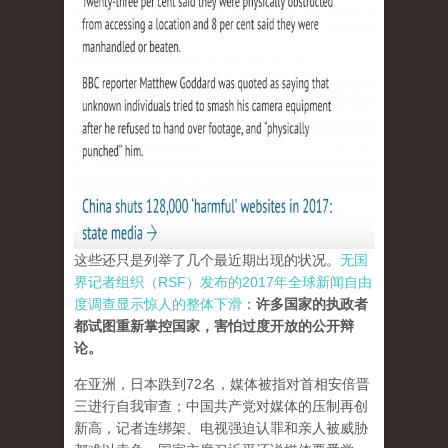
这些还只是列举了几个最近期出现的状况。
无国
界记者组织（RSF）发布的2017年全球新闻自由
度调查显示惊人的整体下滑
：
许多国家的执政者
都试图重新掌控国家，害怕过度开放的公开辩
论。
在亚洲，日本跌到72名，媒体被指对首相安倍晋
三进行自我审查；中国共产党对媒体的压制再创
新高，记者连绑架、电视强迫认罪和亲人被威胁