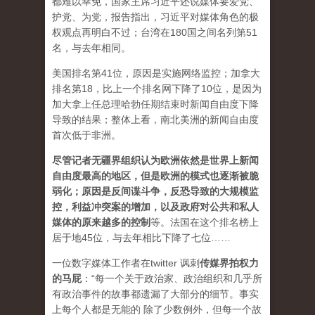
都难以幸免，国家主席习近平还说媒体要爱党、
护党、为党，报告指出，习近平对媒体角色的极
权观点再明白不过；台湾在180国之间名列第51
名，与去年相同。
美国排名第41位，原因是实施网络监控；加拿大
排名第18，比上一个排名网下降了10位，是因为
加大拿上任总理哈勃任期结束时新闻自由度下降
导致的结果；整体上看，南北美洲的新闻自由度
首次低于非洲。
尽管记者无疆界组织认为欧洲依然是世界上新闻
自由度最高的地区，但是欧洲的模式也逐渐被脆
弱化；原因是反间谍斗争，反恐导致的大规模监
控，利益冲突案的增加，以及政府对公共和私人
媒体的原来越多的控制
等。法国在这个排名榜上
居于地45位，与去年相比下降了七位……
一位数字媒体工作者在twitter 讽刺
传媒界拍权力
的马屁
：“每一个关于政治家、政治组织和几乎所
有政治事件的故事都遗漏了大部分的细节。事实
上每个人都是无能的 除了少数例外，但每一个故