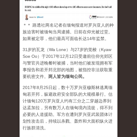
＊＊ 路透社两名记者在缅甸报道对罗兴亚人的种
族迫害时被缅甸当局逮捕。日前在仰光被过堂。
如果被定罪，他们最高可面临长达14年监禁。
31岁的瓦龙（Wa Lone）与27岁的觉梭（Kyaw
Soe Oo）于2017年12月12日受邀前往仰光郊区
与警官共进晚餐时被捕，当时他们被发现拥有军
事报告和若开邦北部的地图，被指控非法获取重
要机密文件。
两人皆为缅甸公民。
2017年8月25日起，数十万罗兴亚穆斯林逃离缅
甸若开邦，躲避政府安全部队的大规模暴行。估
计缅甸120万罗兴亚人约有三分之二穿越边界到
达孟加拉，另有数万人在缅甸境内流徙，得不到
必要的人道援助。军方在遭到罗兴亚武装团体计
划性攻击后，持续以杀戮、轰炸和大面积纵火进
行族群清洗。