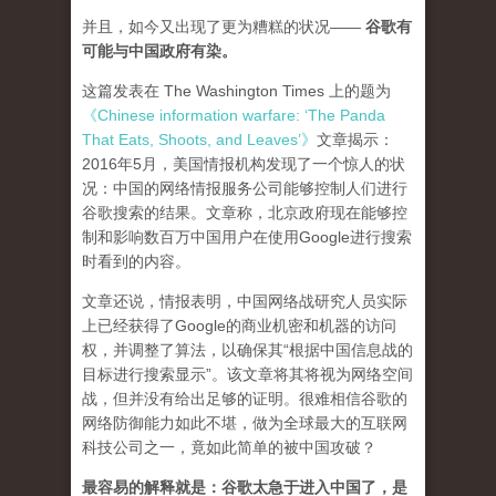
并且，如今又出现了更为糟糕的状况——
谷歌有
可能与中国政府有染。
这篇发表在 The Washington Times 上的题为
《Chinese information warfare: ‘The Panda
That Eats, Shoots, and Leaves’》
文章揭示：
2016年5月，美国情报机构发现了一个惊人的状
况：中国的网络情报服务公司能够控制人们进行
谷歌搜索的结果。文章称，北京政府现在能够控
制和影响数百万中国用户在使用Google进行搜索
时看到的内容。
文章还说，情报表明，中国网络战研究人员实际
上已经获得了Google的商业机密和机器的访问
权，并调整了算法，以确保其“根据中国信息战的
目标进行搜索显示”。该文章将其将视为网络空间
战，但并没有给出足够的证明。很难相信谷歌的
网络防御能力如此不堪，做为全球最大的互联网
科技公司之一，竟如此简单的被中国攻破？
最容易的解释就是：谷歌太急于进入中国了，是