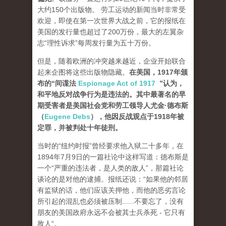
大约150个出版物。 劳工运动的新闻当时非常受
欢迎，即使在第一次世界大战之前，它的报纸在
美国的发行量也超过了200万份，最大的左翼杂
志“理性诉求”每周发行量为五十万份。
但是，随着欧洲的冲突越来越近，企业开始联合
起来企图将这些出版物隐藏。
在美国，1917年颁
布的“间谍法
Espionage Act of 1917
”认为，
和平地反对战争行为是违法的。其中最著名的早
期受害者是美国社会党和劳工领导人尤金·德布斯
（
Eugene Debs
），他因反战观点于1918年被
定罪，并被判处十年徒刑。
当时的“纽约时报”曾经要求他入狱二十多年，在
1894年7月9日的一篇社论中这样写道：德布斯是
一个“严重的违法者，是人类的敌人”，那篇社论
谈论的是对他的逮捕。报纸还说：“如果他的邻居
有监狱的话，他们应该关押他，而他的恶劣言论
所引起的混乱也必须被压制......不要忘了，没有
朋友的美国政府永远不会被其士兵杀死 - 它只有
敌人“。