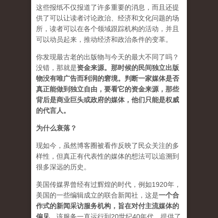
这些报纸不仅报道了许多重要的消息，而且还提
供了可以让读者讨论政治、经济和文化问题的场
所，读者可以在各个领域跟踪机构的活动，并且
可以动员起来，推动经济和政治条件的变革。
你发现最古老的出版物与今天的最大不同了吗？
没错，那就是
资
金来源
。
那时候的民间独立出版
物没有唯广告而利润的窘境。判断一家媒体是否
真正能做到独立自由，要看它的资金来源，那些
背后是商业巨头或政府的媒体，他们只能是权威
的代言人。
为什么衰落？
现如今，虽然博客圈被看作反映了民众关注的多
样性，但真正有代表性的媒体的想法可以追溯到
很多深远的历史。
美国传媒界曾经有过辉煌的时代，例如1920年，
美国的一些编辑成立的联合新闻社，这是
一个合
作式的新闻采访服务机构，旨在对付主流媒体的
偏见
。该服务一直运行到20世纪40年代，提供了