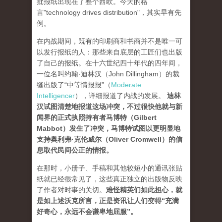
批报纸出现在了整个西欧。今天的格
言"technology drives dis­tribution"，其实早有先
例。
在内战期间，既有的印刷商和书商并不是唯一可
以发行报纸的人：那些来自底层的工匠们也出版
了自己的报纸。在十六世纪四十年代的四年间，
一位名叫约翰·迪林汉（John Dillingham）的裁
缝出版了“中等情报报”（
Moderate
Intelligencer
），详细报道了内战的发展。
迪林
汉试图清楚地报道这场冲突，不过很快他就与新
闻界的正式执照持有者马博特（Gilbert
Mabbot）发生了冲突，马博特试图以更明显地
支持奥利弗·克伦威尔（Oliver Cromwell）的信
息取代民间公正的情报
。
在那时，小册子、手稿和其他较短小的通讯张贴
纸就已经很常见了，这些真正独立的出版物反映
了作者对时事的关切。
难怪精英们如此担心，就
是如上述沃克所言，正是资讯让人们变得“充满
好奇心，永远不会谦卑地屈服”。