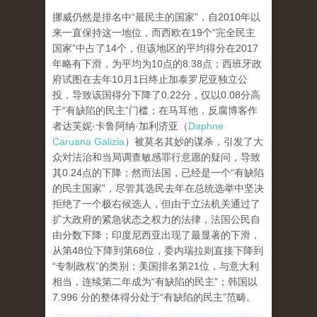
挪威仍然是排名中“最民主的国家”，自2010年以
来一直保持这一地位，而西欧在19个“完全民主
国家”中占了14个，但该地区的平均得分在2017
年略有下滑，为平均为10点的8.38点；西班牙政
府试图在去年10月1日终止加泰罗尼亚独立公
投，导致该国得分下降了0.22分，仅以0.08分高
于“有缺陷的民主”门槛；在马耳他，反腐博客作
者达芙妮·卡鲁阿纳·加利济亚（
Daphne
Caruana Galizia
）被莫名其妙的谋杀，引发了大
众对法治和当局调查敏感罪行意愿的疑问，导致
其0.24点的下降；然而法国，已经是一个“有缺陷
的民主国家”，尽管其选民去年在总统选举中坚决
拒绝了一个极右候选人，但由于立法机关通过了
扩大政府的紧急状态之权力的法律，法国公民自
由分数下降；印度尼西亚出现了最显著的下滑，
从第48位下降到第68位，委内瑞拉则直接下降到
“专制政权”的类别；美国排名第21位，与意大利
相当，连续第二年成为“有缺陷的民主”；韩国以
7.996 分的整体得分处于“有缺陷的民主”范畴。