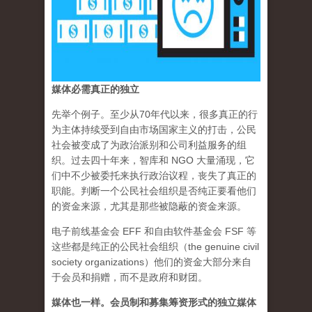
媒体必需真正的独立
先举个例子。至少从70年代以来，很多真正的行
为主体持续受到自由市场国家主义的打击，公民
社会被变成了为政治派别和公司利益服务的组
织。过去四十年来，智库和 NGO 大量涌现，它
们中不少被委托来执行政治议程，丧失了真正的
职能。判断一个公民社会组织是否纯正要看他们
的资金来源，尤其是那些被隐蔽的资金来源。
电子前线基金会 EFF 和自由软件基金会 FSF 等
这些都是纯正的公民社会组织（the genuine civil
society organizations）他们的资金大部分来自
于会员和捐赠，而不是政府和财团。
媒体也一样。会员制和募集筹资形式的独立媒体