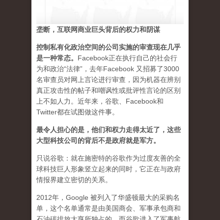
垄断，互联网商业巨头背后的权力和阴谋
控制私有化政治空间的公司实施的审查现在几乎
是一种常态
。
Facebook正在执行自己的社会行
为和政治“法律”，去年Facebook 又招募了3000
名审查员对网上言论进行审查，因为机器在辨别
真正攻击性的帖子和嘲讽性或批评性言论的区别
上不如人力。近年来，谷歌、Facebook和
Twitter都在试图做这件事。
最令人担心的是，他们和权力走得太近了，这些
大型科技公司的背后不是政府就是军方。
只说谷歌：就在施密特的谷歌作为过度友善的全
球科技巨人形象竖立起来的同时，它正在与政府
情报界建立密切的关系。
2012年，Google 被列入了华盛顿最大的采购名
单，这个名单通常是由美国商会、军事承包商和
石油碳排放大亨所独占的。而谷歌进入了军事航