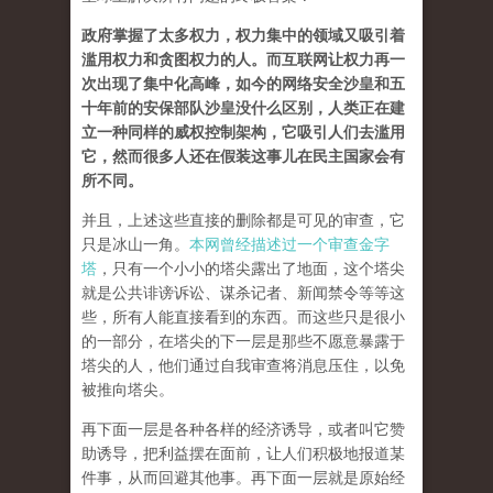
政府掌握了太多权力，权力集中的领域又吸引着
滥用权力和贪图权力的人。而互联网让权力再一
次出现了集中化高峰，如今的网络安全沙皇和五
十年前的安保部队沙皇没什么区别，人类正在建
立一种同样的威权控制架构，它吸引人们去滥用
它，然而很多人还在假装这事儿在民主国家会有
所不同。
并且，上述这些直接的删除都是可见的审查，它
只是冰山一角。
本网曾经描述过一个审查金字
塔
，只有一个小小的塔尖露出了地面，这个塔尖
就是公共诽谤诉讼、谋杀记者、新闻禁令等等这
些，所有人能直接看到的东西。而这些只是很小
的一部分，在塔尖的下一层是那些不愿意暴露于
塔尖的人，他们通过自我审查将消息压住，以免
被推向塔尖。
再下面一层是各种各样的经济诱导，或者叫它赞
助诱导，把利益摆在面前，让人们积极地报道某
件事，从而回避其他事。再下面一层就是原始经