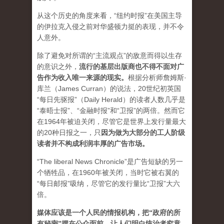
从这个历史的角度来看，“纽约时报”在美国主导
的伊拉克入侵之前对华盛顿力挺的表现，并不令
人意外。
除了避免对所谓的“主流观点”的敌意而得以生存
的意识之外，
流行的基层出版商也不得不面对广
告作为收入唯一来源的现实。
根据分析师詹姆斯·
库兰（James Curran）的说法，20世纪初英国
“每日先驱报”（Daily Herald）的读者人数几乎是
“泰晤士报”、“金融时报”和“卫报”的两倍。然而它
在1964年被迫关闭，尽管它是世界上发行量最大
的20种日报之一，
只
因为做为大部分的工人阶级
读者并不构成利润丰厚的广告市场。
“The liberal News Chronicle”是广告短缺的另一
个牺牲品，在1960年被关闭，当时它被右翼的
“每日邮报”吸纳，尽管它的发行量比“卫报”大六
倍。
媒体应该是一个人民的情报机构，把“政府的所
有秘密”摆在公众面前，让人们明白统治者究竟