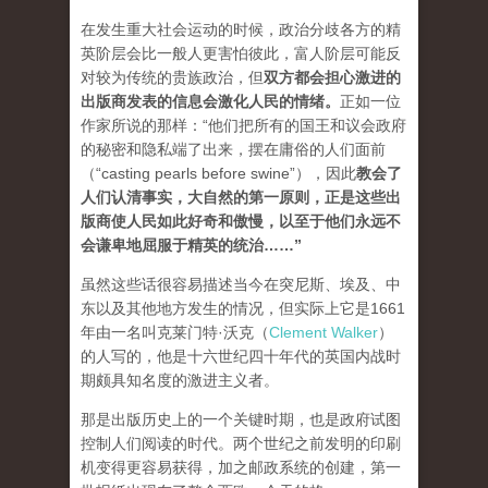
在发生重大社会运动的时候，政治分歧各方的精
英阶层会比一般人更害怕彼此，富人阶层可能反
对较为传统的贵族政治，但
双方都会担心激进的
出版商发表的信息会激化人民的情绪
。
正如一位
作家所说的那样：“他们把所有的国王和议会政府
的秘密和隐私端了出来，摆在庸俗的人们面前
（“casting pearls before swine”），因此
教会了
人们认清事实，大自然的第一原则，正是这些出
版商使人民如此好奇和傲慢，以至于他们永远不
会谦卑地屈服于精英的统治…
…”
虽然这些话很容易描述当今在突尼斯、埃及、中
东以及其他地方发生的情况，但实际上它是1661
年由一名叫克莱门特·沃克（
Clement Walker
）
的人写的，他是十六世纪四十年代的英国内战时
期颇具知名度的激进主义者。
那是出版历史上的一个关键时期，也是政府试图
控制人们阅读的时代。两个世纪之前发明的印刷
机变得更容易获得，加之邮政系统的创建，第一