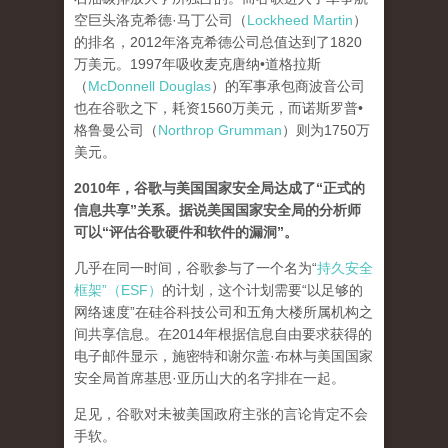
空巨头洛克希德·马丁公司（
Lockheed Martin
）
的排名，2012年洛克希德公司总值达到了1820
万美元。1997年吸收麦克唐纳•道格拉斯
（
McDonnell Douglas
）的军事承包商波音公司
也在谷歌之下，耗资1560万美元，而诺斯罗普•
格鲁曼公司（
Northrop Grumman
）则为1750万
美元。
2010年，谷歌与美国国家安全局达成了“正式的
信息共享”关系。据说美国国家安全局的分析师
可以“评估谷歌硬件和软件的漏洞”。
几乎在同一时间，谷歌参与了一个名为“
持久安全
框架”（ESF）
的计划，这个计划需要“以足够的
网络速度”在硅谷科技公司和五角大楼所属机构之
间共享信息。在2014年根据信息自由要求获得的
电子邮件显示，施密特和谢尔盖·布林与美国国家
安全局首席基思·亚历山大的名字排在一起。
足见，谷歌对未被美国政府主张的言论肯定不会
手软。