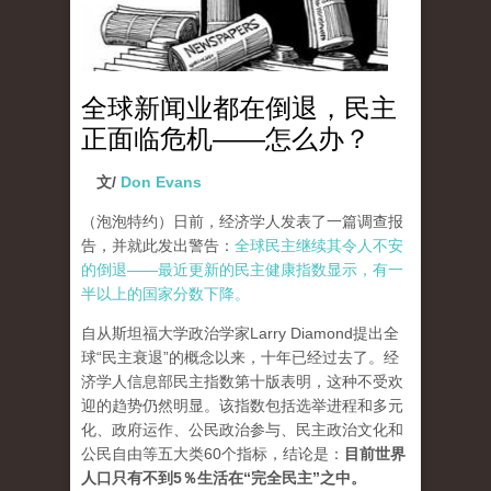
全球新闻业都在倒退，民主
正面临危机——怎么办？
文/
Don Evans
（泡泡特约）
日前，经济学人发表了一篇调查报
告，并就此发出警告：
全球民主继续其令人不安
的倒退——最近更新的民主健康指数显示，有一
半以上的国家分数下降。
自从斯坦福大学政治学家Larry Diamond提出全
球“民主衰退”的概念以来，十年已经过去了。经
济学人信息部民主指数第十版表明，这种不受欢
迎的趋势仍然明显。该指数包括选举进程和多元
化、政府运作、公民政治参与、民主政治文化和
公民自由等五大类60个指标，结论是：
目前世界
人口只有不到5％生活在“完全民主”之中。