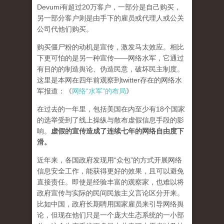
Devumi有超过20万客户，一部分是自己购买，
另一部分客户则是由手下的雇员或代理人或公关
公司代他们购买。
购买僵尸粉的动机是宣传，激发马太效应。相比
下更可怕的是另一种宣传——网络水军，它通过
有目的的制造舆论、伪造民意，破坏民主制度。
这里是本网在四年前观察到twitter存在的网络水
军报道：《
网络“水军”的布局
》
在过去的一年里，包括美国在内至少有18个国家
的选举受到了线上操纵与散布虚假信息手段的影
响。
虚假的宣传造成了连续七年的网络自由度下
滑。
近年来，各国政府发现用“众包”的方式开展网络
信息安全工作，能获得更好的效果，且可以避免
直接责任。即使是经验丰富的观察家，也难以将
政府宣传与实际的民间民族主义言论区分开来。
比如中国，政府长期聘用国家雇员来引导网络舆
论，但现在他们只是一个庞大生态系统的一小部