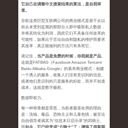
它自己在调整中文搜索结果的算法，是自我审
查。
谷歌这类巨型互联网公司的商业模式是基于从以
前从未受到监视的那部分人群中吸取私人数据，
并将其转化为利润，因此它们不具备任何改革的
可能性，如果出于言论自由和隐私的维护而要求
其改革，真正能做到的方法只有杀死它。
请记住，
当产品是免费的时候，你我就是产品
。
这就是FATBAG（Facebook Amazon Tencent
Baidu Alibaba Google）的基本商业模式：创建
一个诱人的服务，收集人们没有意识到的信息。
或者他们意识到的只是服务的好处，而并不知道
成本。这就是数字极权。
数据即权力。
每一种审查都是罪恶，当权者最喜欢用的理由
是：洗钱、毒品、恐怖主义和儿童色情，被言论
自由倡导者讽其为“信息末日启示录”的四骑士。
而
如今，它已经变成“六骑士”了：增添了假新闻