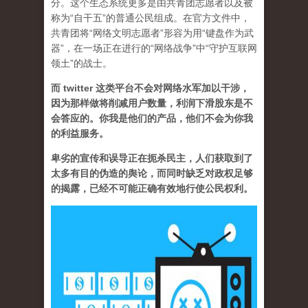
分。这个生态系统更多是由共青团志愿者以及被
称为“自干五”的普通公民组成。在官方文件中，
共青团将“网络文明志愿者”形容为用“键盘作为武
器”，在一场正在进行的“网络战争”中“守护互联网
领土”的战士。
而 twitter 这类平台不会对网络水军加以干涉，
因为那样做将削减用户数量，利润下滑股东是不
会答应的。你我是他们的产品，他们不会为你我
的利益服务。
卑劣的宣传和误导正在扼杀民主，人们获取到了
太多有目的伪造的舆论，而同时缺乏对政权足够
的揭露，已经不可能正确有效地行使公民权利。