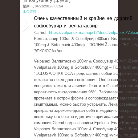
TimothyAmery (未验证)
星期一, 04/22/2019 - 05:54
永久连接
Очень качественный и крайне не дорогой
софосбувир и велпатасвир
<a href=
https://velpanex.ru/shop/12/desc/velpanex>Velpa
Велпатасвир 100мг & Соосбувир 400мг) -Велпанекс Vve
100mg & Sofosbuvir 400mg) – ПОЛНЫЙ аналог "ECLUS
ЭПКЛЮСА</a>
Velpanex Велпатасвир 100мг & Соосбувир 400мг) -Вел
Vvelpatasvir 100mg & Sofosbuvir 400mg) – ПОЛНЫЙ ан
"ECLUSA/ЭПКЛЮСА представляет собой эффективно
лекарство последнего поколения. Оно разработано в
специалистами для лечения Гепатита С любого геноти
вероятность выздоровления 98%. Заболевание, котор
протекает в острой форме и сопровождается малопри
симптомами, можно быстро устранить. Лекарственный
прекрасно зарекомендовал себя в медицинской практи
поскольку его состав идентичен оригинальному препар
компании Gilead под названием Epclusa. Если Вам не
Velpanex Велпатасвир 100мг & Соосбувир 400мг) -Вел
Vvelpatasvir 100mg & Sofosbuvir 400mg) купить, то дел