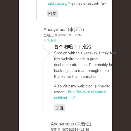
nakliyat.org/">
şirinevler escort</a>
回复
Anonymous (未验证)
星期三, 06/05/2019 - 08:37
永久连接
冒个泡吧！ | 泡泡
Spot on with this write-up, I truly feel
this website needs a great
deal more attention. I'll probably be
back again to read through more,
thanks for the information!
Also visit my web blog: şirinevler
escort -
http://www.uluslararasi-
nakliyat.org/
回复
Anonymous (未验证)
星期三, 06/05/2019 - 11:56