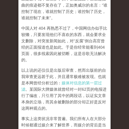
曲的痕迹都不复存在了，正如奥威尔的名言：“谁
控制了现在，谁就控制了历史；谁控制了历史，
谁就控制了未来”。
中国人对 404 再熟悉不过了，中国网信办似乎比
较懒，只要发现他们不喜欢的东西，就会要求全
文删除，对突发新闻如此，对“反腐”倒台高官曾
经的正面报道也是如此。于是你经常能看到404
页面，
很多线索因此被切断，这是谷歌无法解决
的。
以上说的还仅仅是出版后审查，然而
出版前的自
我审查更远甚于此，并且通常极难被发现。
也就
是本网曾经分析过的：
媒体对信息的第一层过
滤
。某国际大牌媒体就曾经对一封62页的电报进
行了编改，只引用了其中的两段话，以证实文章
本身的立场，而其余被删除的部分却正好是反对
这两种观点的。
事实上这类状况非常普遍。我们所有人在大部分
时候都通过媒介来了解世界，而媒介的背后是当