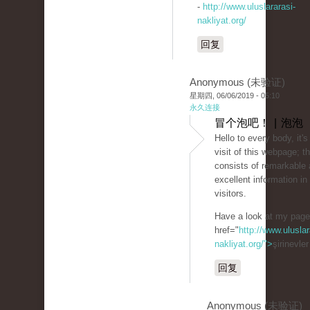
-
http://www.uluslararasi-
nakliyat.org/
回复
Anonymous (未验证)
星期四, 06/06/2019 - 05:10
永久连接
冒个泡吧！ | 泡泡
Hello to every body, it's
visit of this webpage; 
consists of remarkable 
excellent information in 
visitors.
Have a look at my pag
href="
http://www.uluslar
nakliyat.org/">
şirinevle
回复
Anonymous (未验证)