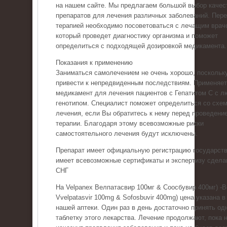
на нашем сайте. Мы предлагаем большой выбор качес
препаратов для лечения различных заболеваний. Пер
терапией необходимо посоветоваться с лечащим врач
который проведет диагностику организма и поможет
определиться с подходящей дозировкой медикамента.
Показания к применению
Заниматься самолечением не очень хорошо, поскольку
привести к непредвиденным последствиям. Применяе
медикамент для лечения пациентов с Гепатитом С с 
генотипом. Специалист поможет определиться со схе
лечения, если Вы обратитесь к нему перед проведени
терапии. Благодаря этому всевозможные риски
самостоятельного лечения будут исключены.
Препарат имеет официальную регистрацию государств
имеет всевозможные сертификаты и экспертизу сдела
СНГ
На Velpanex Велпатасвир 100мг & Соосбувир 400мг) -
Vvelpatasvir 100mg & Sofosbuvir 400mg) цена указана в
нашей аптеки. Один раз в день достаточно принять од
таблетку этого лекарства. Лечение продолжают, пока 