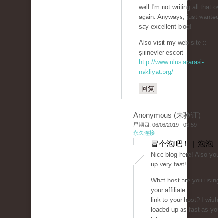
well I'm not writing all that o
again. Anyways, just wanted
say excellent blog!
Also visit my web-site ::
şirinevler escort -
http://www.uluslararasi-
nakliyat.org/
回复
Anonymous (未验证)
星期四, 06/06/2019 - 03:59
永久连接
冒个泡吧！ | 泡泡
Nice blog here! Also yo
up very fast!
What host are you usin
your affiliate
link to your host? I wis
loaded up as fast as yo