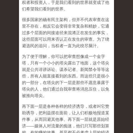
权者和投资人，于是我们看到的世界就变成了他
们希望我们看到的世界。
很多国家的确有民主架构，但并不代表审查在这
里不存在，相反它会变得非常复杂和精妙，它通
过多个层面的间接途径来混淆正在发生的事实，
这些层面可以用来否认正在发生的审查。为了绕
避选民的追问，当权者一直为此绞尽脑汁。
为了便于理解，你可以把审查想像成一个金字
塔，只有一个小小的塔尖露出了地面，这个塔尖
就是公共诽谤诉讼、谋杀记者、新闻禁令等等这
些，所有人能直接看到的东西。而这些只是很小
的一部分，在塔尖的下一层是那些不愿意暴露于
塔尖的人，他们通过自我审查将消息压住，以免
被推向塔尖。
再下面一层是各种各样的经济诱导，或者叫它赞
助诱导，把利益摆在面前，让人们积极地报道某
件事，从而回避其他事。再下面一层就是原始经
济——媒体人对流量的痴迷，他们只写那些划算
的、有的赚的故事，甚至都不必考虑上层的经济