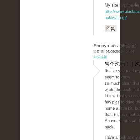
My site :: şirinevler
http://www.uluslarar
nakliyat.org/
回复
Anonymous (未验证)
星期四, 06/06/2019 - 04:44
永久连接
冒个泡吧！ | 
Its like you read m
seem to know
so much about this,
wrote the book in i
I think that you cou
few pics to drive 
home a little bit, bu
that, this is great b
An excellent read. I'
back.
Have a look at my s