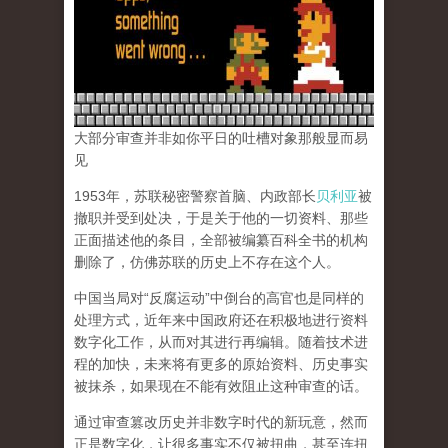
大部分审查并非如你平日的吐槽对象那般显而易
见
1953年，苏联秘密警察首脑、内政部长
贝利亚
被
撤职并受到处决，于是关于他的一切资料、那些
正面描述他的条目，全部被编纂百科全书的机构
删除了，仿佛苏联的历史上不存在这个人。
中国当局对“反腐运动”中倒台的高官也是同样的
处理方式，近年来中国政府还在积极地进行资料
数字化工作，从而对其进行再编辑。随着技术进
程的加快，未来将有更多的原始资料、历史事实
被抹杀，如果现在不能有效阻止这种审查的话。
通过审查篡改历史并非数字时代的新玩意，然而
正是数字化，让很多事实不仅被扭曲，甚至连扭