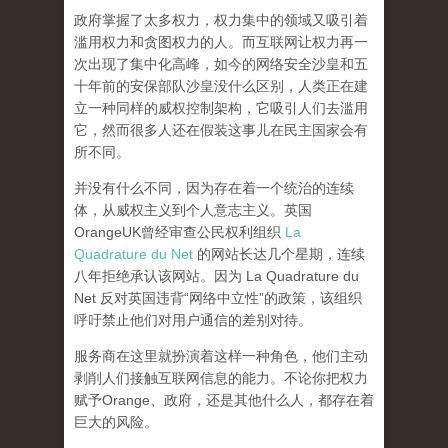
政府掌握了太多权力，权力集中的领域又吸引着
滥用权力和贪图权力的人。而互联网让权力再一
次出现了集中化高峰，
如今的网络安全沙皇和五
十年前的安保部队沙皇没什么区别，人类正在建
立一种同样的威权控制架构，它吸引人们去滥用
它，然而很多人还在假装这事儿在民主国家会有
所不同。
并没有什么不同，因为存在着一个统治的连续
体，从威权主义到个人意志主义。英国
OrangeUK曾经审查公民权利组织
La
Quadrature du Net
的网站长达几个星期，连续
八年拒绝承认该网站。因为 La Quadrature du
Net 反对英国违背“网络中立性”的政策，该组织
呼吁禁止他们对用户通信的差别对待。
服务商在这里就扮演着这样一种角色，他们主动
剥削人们接触互联网信息的能力。不论你把权力
赋予Orange、政府，还是其他什么人，都存在着
巨大的风险。