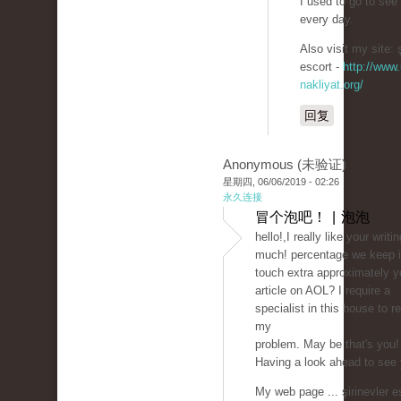
I used to go to see 
every day.
Also visit my site: ş
escort -
http://www.
nakliyat.org/
回复
Anonymous (未验证)
星期四, 06/06/2019 - 02:26
永久连接
冒个泡吧！ | 泡泡
hello!,I really like your writi
much! percentage we keep 
touch extra approximately y
article on AOL? I require a
specialist in this house to r
my
problem. May be that's you!
Having a look ahead to see 
My web page ... şirinevler e