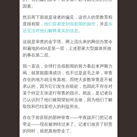
因素。
然后再下面就是读者的偏见，这些人的受教育程
度很有限，
他们容易受到假新闻的操控
，并且
你
还无法对他们解释真实的信息
。
这就是审查的金字塔。网上流出来的网信办禁令
和遍地的404是第一层，上述那家大型媒体所做
的事在第二层。
我一直说，全球打击假新闻的努力看起来声嘶力
竭，就算能圆满成功，也不过是皮毛之举，审查
存在的地方就没有真相。而
绝大多数审查是不被
承认的，因为它们发生在暗处，也因此不存在对
某个特定主张进行审查的指示。相反，是记者自
己认识到了他们被期望如何去做，因为他们了解
取悦和巴结某些人的利益所在。
存在于前苏联的那种审查——半夜踹开门把记者
带走——现在被倒转过来了。记者们放弃了职责
的同时，就把真相带走了。