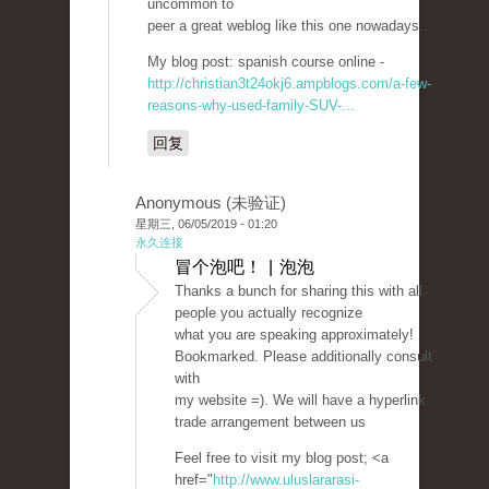
uncommon to
peer a great weblog like this one nowadays..
My blog post: spanish course online -
http://christian3t24okj6.ampblogs.com/a-few-
reasons-why-used-family-SUV-...
回复
Anonymous (未验证)
星期三, 06/05/2019 - 01:20
永久连接
冒个泡吧！ | 泡泡
Thanks a bunch for sharing this with all
people you actually recognize
what you are speaking approximately!
Bookmarked. Please additionally consult
with
my website =). We will have a hyperlink
trade arrangement between us
Feel free to visit my blog post; <a
href="
http://www.uluslararasi-