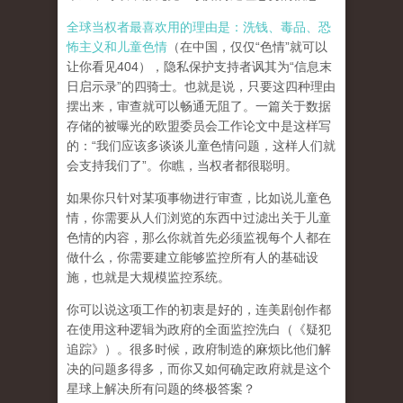
全球当权者最喜欢用的理由是：洗钱、毒品、恐
怖主义和儿童色情
（在中国，仅仅“色情”就可以
让你看见404），隐私保护支持者讽其为“信息末
日启示录”的四骑士。也就是说，只要这四种理由
摆出来，审查就可以畅通无阻了。一篇关于数据
存储的被曝光的欧盟委员会工作论文中是这样写
的：“我们应该多谈谈儿童色情问题，这样人们就
会支持我们了”。你瞧，当权者都很聪明。
如果你只针对某项事物进行审查，比如说儿童色
情，你需要从人们浏览的东西中过滤出关于儿童
色情的内容，那么你就首先必须监视每个人都在
做什么，你需要建立能够监控所有人的基础设
施，也就是大规模监控系统。
你可以说这项工作的初衷是好的，连美剧创作都
在使用这种逻辑为政府的全面监控洗白（《疑犯
追踪》）。
很多时候，政府制造的麻烦比他们解
决的问题多得多，而你又如何确定政府就是这个
星球上解决所有问题的终极答案？