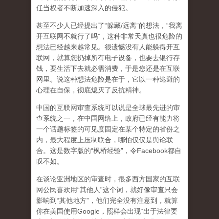
任当权者不断加速深入的侵犯。
甚至不少人已经提出了“躲藏/远离”的想法，“我离
开互联网不就行了吗”，这种非常天真也很危险的
想法已经越来越常见。很遗憾没有人能躲得开互
联网，就算您扔掉所有电子设备，也要去银行存
钱，要生活下去就必需消费，于是您还是在互联
网里。说这种想法危险是在于，它以一种逃避的
心理在自保，彻底熄灭了反抗精神。
中国的互联网审查系统可以说是全球最先进的审
查系统之一，在中国网络上，政府已经有能力将
一个话题标签的可见度固定在某个特定的省份之
内，最大程度上压制联合
，哪怕仅仅是舆论联
合。这是数字版的“枫桥经验”，令Facebook都自
叹不如。
在谈论亚洲地区的审查时，很多西方国家的互联
网公民喜欢用“其他人”这个词，就好像审查只会
影响到“其他地方”，他们完全没有注意到，
就算
你在美国使用Google，照样会出现“出于法律要