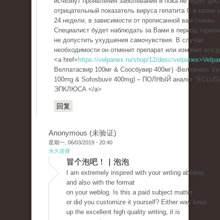
исчезнут проявления заболевания и пока не будет дос
отрицательный показатель вируса гепатита С в крови н
24 недели, в зависимости от прописанной вам схемы.
Специалист будет наблюдать за Вами в период терапи
не допустить ухудшения самочувствия. В случае
необходимости он отменит препарат или изменит его д
<a href=
https://velpanex.ru/shop/12/desc/velpanex>Velpa
Велпатасвир 100мг & Соосбувир 400мг) -Велпанекс Vve
100mg & Sofosbuvir 400mg) – ПОЛНЫЙ аналог "ECLUS
ЭПКЛЮСА </a>
回复
Anonymous (未验证)
星期一, 06/03/2019 - 20:40
永久连接
冒个泡吧！ | 泡泡
I am extremely inspired with your writing abilities
and also with the format
on your weblog. Is this a paid subject matter
or did you customize it yourself? Either way keep
up the excellent high quality writing, it is