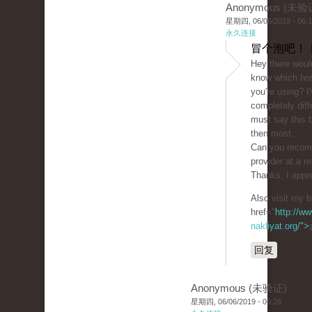
Anonymous (未验
星期四, 06/06/2019 - 06:
永久连接
冒个泡吧！ 
Hey there woul
know which ho
you're using? I
completely diff
must say this b
then most.
Can you recom
provider at a r
Thanks, I appre
Also visit my b
href="
http://ww
nakliyat.org/">
回复
Anonymous (未验证)
星期四, 06/06/2019 - 06:26