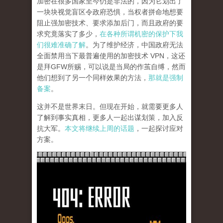
加密在很多国家至今仍是非法的，因为它划出了
一块块视觉盲区令政府恐惧，当权者拼命地想要
阻止强加密技术、要求添加后门，而且政府的要
求究竟落实了多少，
在各种所谓机密的保护下我
们很难准确了解
。为了维护经济，中国政府无法
全面禁用当下最普遍使用的加密技术 VPN，这还
是拜GFW所赐，可以说是当局的作茧自缚，然而
他们想到了另一个同样效果的方法，
那就是强制
备案
。
这并不是世界末日。但现在开始，就需要更多人
了解到事实真相，更多人一起出谋划策，加入反
抗大军。
本文将继续上周的话题
，一起探讨应对
方案。