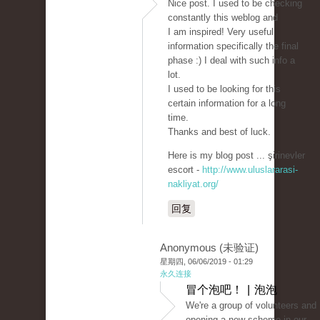
Nice post. I used to be checking
constantly this weblog and
I am inspired! Very useful
information specifically the final
phase :) I deal with such info a
lot.
I used to be looking for this
certain information for a long
time.
Thanks and best of luck.
Here is my blog post ... şirinevler
escort -
http://www.uluslararasi-
nakliyat.org/
回复
Anonymous (未验证)
星期四, 06/06/2019 - 01:29
永久连接
冒个泡吧！ | 泡泡
We're a group of volunteers and
opening a new scheme in our