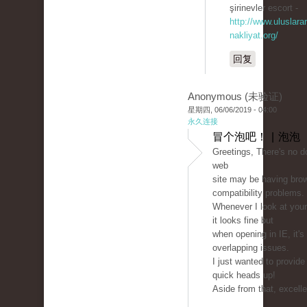
şirinevler escort -
http://www.uluslarar
nakliyat.org/
回复
Anonymous (未验证)
星期四, 06/06/2019 - 04:00
永久连接
冒个泡吧！ | 泡泡
Greetings, There's no d
web
site may be having bro
compatibility problems.
Whenever I look at your 
it looks fine but
when opening in IE, it'
overlapping issues.
I just wanted to provide
quick heads up!
Aside from that, excelle