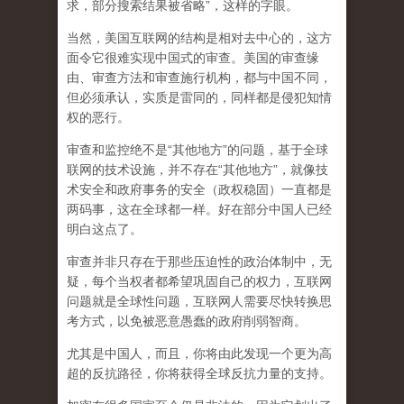
求，部分搜索结果被省略”，这样的字眼。
当然，美国互联网的结构是相对去中心的，这方
面令它很难实现中国式的审查。美国的审查缘
由、审查方法和审查施行机构，都与中国不同，
但必须承认，
实质是雷同的，同样都是侵犯知情
权的恶行。
审查和监控绝不是“其他地方”的问题，基于全球
联网的技术设施，并不存在“其他地方”，就像技
术安全和政府事务的安全（政权稳固）一直都是
两码事，这在全球都一样。好在部分中国人已经
明白这点了。
审查并非只存在于那些压迫性的政治体制中，无
疑，每个当权者都希望巩固自己的权力，互联网
问题就是全球性问题，互联网人需要尽快转换思
考方式，以免被恶意愚蠢的政府削弱智商
。
尤其是中国人，而且，你将由此发现一个更为高
超的反抗路径，你将获得全球反抗力量的支持。