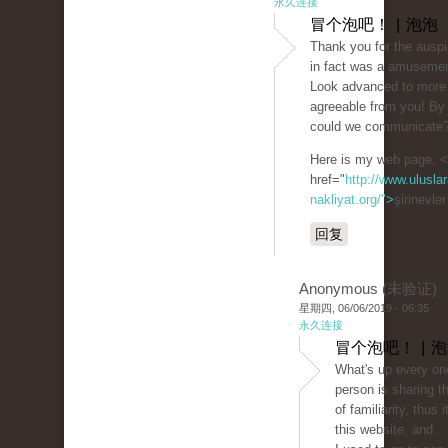
永久连接
冒个泡吧！ | 泡泡
Thank you for the auspic
in fact was a amusemen
Look advanced to more
agreeable from you! By
could we communicate
Here is my web page; 
href="
http://www.uluslar
nakliyat.org/">
şirinevle
回复
Anonymous (未验证)
星期四, 06/06/2019 - 06:35
永久连接
冒个泡吧！ | 
What's up every on
person is sharing t
of familiarity, thus i
this website, and