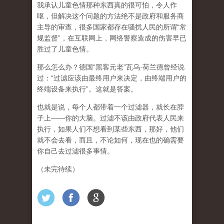
我承认儿童色情那种东西真的很可怕，令人作
呕，但
解决这个问题的方法绝不是政府和服务商
主导的审查，很多国家都存在骚扰人民的所谓“常
规监督”，在互联网上，网络警察造成的伤害早已
胜过了儿童色情。
那么怎么办？德国“黑客元老”瓦乌·荷兰德曾经说
过：“过滤应该由最终用户来决定，由终端用户的
终端设备来执行”。这就是答案。
也就是说，每个人都带着一个过滤器，就长在脖
子上——你的大脑。过滤不该由政府代表人民来
执行，如果人们不想看到某些东西，那好，他们
就不会去看，而且，不论如何，现在也的确需要
你自己去过滤很多事情。
（未完待续）