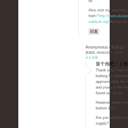
lol
Also visit my web blog 
href="
http://www.uluslar
nakliyat.org/">
şirinevle
回复
Anonymous (未验证)
星期四, 06/06/2019 - 04:43
永久连接
冒个泡吧！ | 
Thank you, I have 
looking for informat
approximately this 
and yours is the be
found out so far.
However, what in re
bottom line?
Are you certain in r
supply?