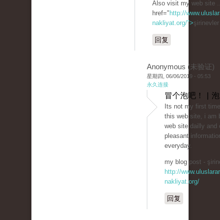
Also visit my web site .
href="
http://www.uluslar
nakliyat.org/">
şirinevle
回复
Anonymous (未验证)
星期四, 06/06/2019 - 05:53
永久连接
冒个泡吧！ | 
Its not my first time
this web site, i am 
web site dailly and 
pleasant informatio
everyday.
my blog post - şirin
http://www.uluslarar
nakliyat.org/
回复