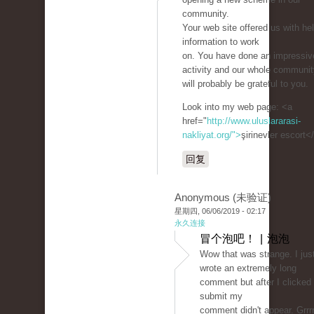
community.
Your web site offered us with hel
information to work
on. You have done an impressiv
activity and our whole communit
will probably be grateful to you.
Look into my web page: <a
href="
http://www.uluslararasi-
nakliyat.org/">
şirinevler escort<
回复
Anonymous (未验证)
星期四, 06/06/2019 - 02:17
永久连接
冒个泡吧！ | 泡泡
Wow that was strange. I jus
wrote an extremely long
comment but after I clicked
submit my
comment didn't appear. Grrrr