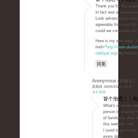
Thank you for the auspic
in fact was a amusemen
Look advanced to more
agreeable from you! By
could we communicate
Here is my web page; 
href="
http://www.uluslar
nakliyat.org/">
şirinevle
回复
Anonymous (未验证)
星期四, 06/06/2019 - 06:35
永久连接
冒个泡吧！ | 
What's up every on
person is sharing t
of familiarity, thus i
this website, and
I used to go to see 
every day.