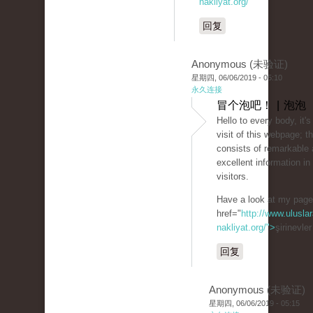
nakliyat.org/
回复
Anonymous (未验证)
星期四, 06/06/2019 - 05:10
永久连接
冒个泡吧！ | 泡泡
Hello to every body, it's
visit of this webpage; 
consists of remarkable 
excellent information in 
visitors.
Have a look at my pag
href="
http://www.uluslar
nakliyat.org/">
şirinevle
回复
Anonymous (未验证)
星期四, 06/06/2019 - 05:15