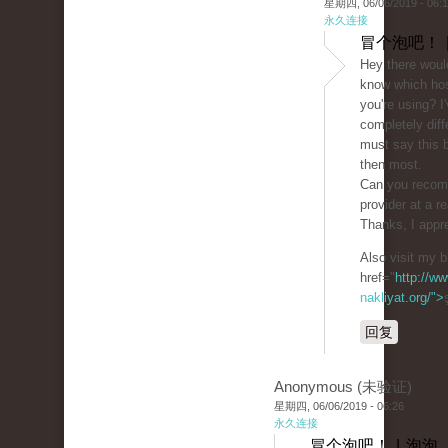
星期四, 06/06/2019 - 06:
永久连接
冒个泡吧！ 
Hey there woul
know which ho
you're using? I
completely diff
must say this b
then most.
Can you recom
provider at a r
Thanks, I appre
Also visit my b
href="
http://ww
nakliyat.org/">
回复
Anonymous (未验证)
星期四, 06/06/2019 - 06:26
永久连接
冒个泡吧！ | 泡泡