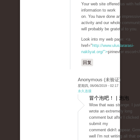
Your web site offered us with hel
information to work
on. You have done an impressiv
activity and our whole communit
will probably be grateful to you.
Look into my web page: <a
href="
http://www.uluslararasi-
nakliyat.org/">
şirinevler escort<
回复
Anonymous (未验证)
星期四, 06/06/2019 - 02:17
永久连接
冒个泡吧！ | 泡泡
Wow that was strange. I jus
wrote an extremely long
comment but after I clicked
submit my
comment didn't appear. Grrrr
well I'm not writing all that o