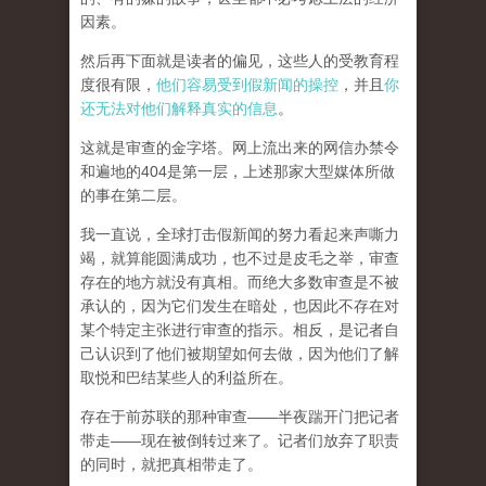
因素。
然后再下面就是读者的偏见，这些人的受教育程
度很有限，
他们容易受到假新闻的操控
，并且
你
还无法对他们解释真实的信息
。
这就是审查的金字塔。网上流出来的网信办禁令
和遍地的404是第一层，上述那家大型媒体所做
的事在第二层。
我一直说，全球打击假新闻的努力看起来声嘶力
竭，就算能圆满成功，也不过是皮毛之举，审查
存在的地方就没有真相。而
绝大多数审查是不被
承认的，因为它们发生在暗处，也因此不存在对
某个特定主张进行审查的指示。相反，是记者自
己认识到了他们被期望如何去做，因为他们了解
取悦和巴结某些人的利益所在。
存在于前苏联的那种审查——半夜踹开门把记者
带走——现在被倒转过来了。记者们放弃了职责
的同时，就把真相带走了。