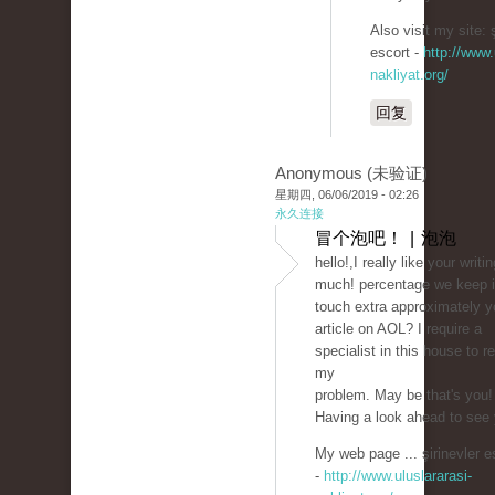
Also visit my site: ş
escort -
http://www.
nakliyat.org/
回复
Anonymous (未验证)
星期四, 06/06/2019 - 02:26
永久连接
冒个泡吧！ | 泡泡
hello!,I really like your writi
much! percentage we keep 
touch extra approximately y
article on AOL? I require a
specialist in this house to r
my
problem. May be that's you!
Having a look ahead to see 
My web page ... şirinevler e
-
http://www.uluslararasi-