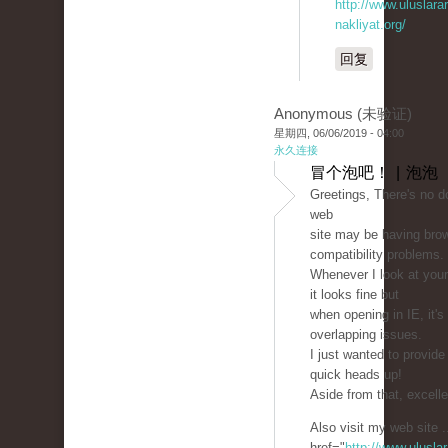
http://www.uluslarar
nakliyat.org/
回复
Anonymous (未验证)
星期四, 06/06/2019 - 04:00
永久连接
冒个泡吧！ | 泡泡
Greetings, There's no d
web
site may be having bro
compatibility problems.
Whenever I look at your 
it looks fine but
when opening in IE, it'
overlapping issues.
I just wanted to provide
quick heads up!
Aside from that, excelle
Also visit my web site .
href="
http://www.uluslar