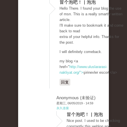
冒个泡吧！ | 泡泡
Hello There. I found your blog the use
of msn. This is a really smartly written
article.
I'll make sure to bookmark it and come
back to read
extra of your helpful info. Thanks for
the post.
I will definitely comeback.
my blog <a
href="
http://www.uluslararasi-
nakliyat.org/">
şirinevler escort</a>
回复
Anonymous (未验证)
星期三, 06/05/2019 - 14:59
永久连接
冒个泡吧！ | 泡泡
Nice post. I used to be checking
constantly this weblog and