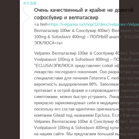
永久连接
Очень качественный и крайне не дорогой
софосбувир и велпатасвир
<a href=
https://velpanex.ru/shop/12/desc/velpanex>Velpa
Велпатасвир 100мг & Соосбувир 400мг) -Велпанекс Vve
100mg & Sofosbuvir 400mg) – ПОЛНЫЙ аналог "ECLUS
ЭПКЛЮСА</a>
Velpanex Велпатасвир 100мг & Соосбувир 400мг) -Вел
Vvelpatasvir 100mg & Sofosbuvir 400mg) – ПОЛНЫЙ ан
"ECLUSA/ЭПКЛЮСА представляет собой эффективно
лекарство последнего поколения. Оно разработано в
специалистами для лечения Гепатита С любого геноти
вероятность выздоровления 98%. Заболевание, котор
протекает в острой форме и сопровождается малопри
симптомами, можно быстро устранить. Лекарственный
прекрасно зарекомендовал себя в медицинской практи
поскольку его состав идентичен оригинальному препар
компании Gilead под названием Epclusa. Если Вам не
Velpanex Велпатасвир 100мг & Соосбувир 400мг) -Вел
Vvelpatasvir 100mg & Sofosbuvir 400mg) купить, то дел
на нашем сайте. Мы предлагаем большой выбор качес