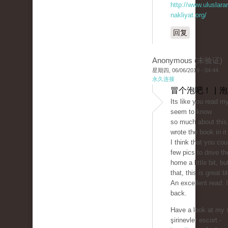
http://www.uluslarar
nakliyat.org/
回复
Anonymous (未验证)
星期四, 06/06/2019 - 04:44
永久连接
冒个泡吧！ | 
Its like you read m
seem to know
so much about this,
wrote the book in i
I think that you cou
few pics to drive 
home a little bit, bu
that, this is great b
An excellent read. I'
back.
Have a look at my s
şirinevler escort -