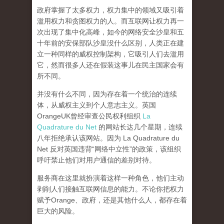
政府掌握了太多权力，权力集中的领域又吸引着
滥用权力和贪图权力的人。而互联网让权力再一
次出现了集中化高峰，
如今的网络安全沙皇和五
十年前的安保部队沙皇没什么区别，人类正在建
立一种同样的威权控制架构，它吸引人们去滥用
它，然而很多人还在假装这事儿在民主国家会有
所不同。
并没有什么不同，因为存在着一个统治的连续
体，从威权主义到个人意志主义。英国
OrangeUK曾经审查公民权利组织
La
Quadrature du Net
的网站长达几个星期，连续
八年拒绝承认该网站。因为 La Quadrature du
Net 反对英国违背“网络中立性”的政策，该组织
呼吁禁止他们对用户通信的差别对待。
服务商在这里就扮演着这样一种角色，他们主动
剥削人们接触互联网信息的能力。不论你把权力
赋予Orange、政府，还是其他什么人，都存在着
巨大的风险。