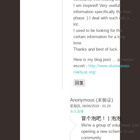
I am inspired! Very useful
information specifically the final
phase :) I deal with such info a
lot.
I used to be looking for this
certain information for a long
time.
Thanks and best of luck.
Here is my blog post ... şirinevler
escort -
http://www.uluslararasi-
nakliyat.org/
回复
Anonymous (未验证)
星期四, 06/06/2019 - 01:29
永久连接
冒个泡吧！ | 泡泡
We're a group of volunteers and
opening a new scheme in our
community.