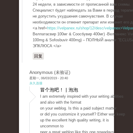
24 недели, в зависимости от прописанной вам схемы.
Специалист будет наблюдать за Вами в период терапи
не допустить ухудшения самочувствия. В случае
необходимости он отменит препарат или изменит его д
<a href=
https://velpanex.ru/shop/12/desc/velpanex>Velpa
Велпатасвир 100мг & Соосбувир 400мг) -Велпанекс Vve
100mg & Sofosbuvir 400mg) – ПОЛНЫЙ аналог "ECLUS
ЭПКЛЮСА </a>
回复
Anonymous (未验证)
星期一, 06/03/2019 - 20:40
永久连接
冒个泡吧！ | 泡泡
I am extremely inspired with your writing abilities
and also with the format
on your weblog. Is this a paid subject matter
or did you customize it yourself? Either way keep
up the excellent high quality writing, it is
uncommon to
peer a great weblog like this one nowadays..