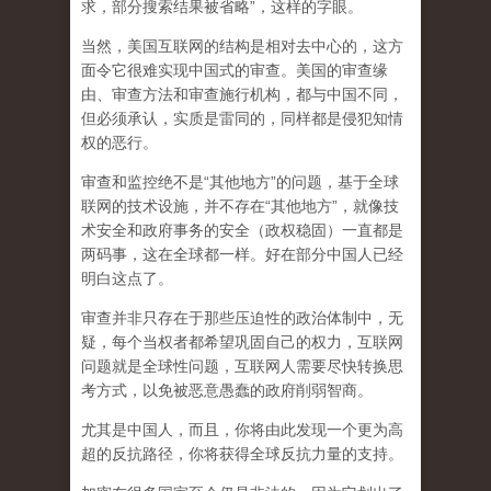
求，部分搜索结果被省略”，这样的字眼。
当然，美国互联网的结构是相对去中心的，这方
面令它很难实现中国式的审查。美国的审查缘
由、审查方法和审查施行机构，都与中国不同，
但必须承认，
实质是雷同的，同样都是侵犯知情
权的恶行。
审查和监控绝不是“其他地方”的问题，基于全球
联网的技术设施，并不存在“其他地方”，就像技
术安全和政府事务的安全（政权稳固）一直都是
两码事，这在全球都一样。好在部分中国人已经
明白这点了。
审查并非只存在于那些压迫性的政治体制中，无
疑，每个当权者都希望巩固自己的权力，互联网
问题就是全球性问题，互联网人需要尽快转换思
考方式，以免被恶意愚蠢的政府削弱智商
。
尤其是中国人，而且，你将由此发现一个更为高
超的反抗路径，你将获得全球反抗力量的支持。