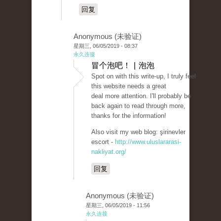
回复
Anonymous (未验证)
星期三, 06/05/2019 - 08:37
永久连接
冒个泡吧！ | 泡泡
Spot on with this write-up, I truly feel
this website needs a great
deal more attention. I'll probably be
back again to read through more,
thanks for the information!
Also visit my web blog: şirinevler
escort -
http://www.uluslararasi-
nakliyat.org/
回复
Anonymous (未验证)
星期三, 06/05/2019 - 11:56
永久连接