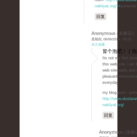
nakliyat.org/">
şirinevle
回复
Anonymous (未验证)
星期四, 06/06/2019 - 05:53
永久连接
冒个泡吧！ | 
Its not my first time
this web site, i am 
web site dailly and 
pleasant informatio
everyday.
my blog post - şirin
http://www.uluslarar
nakliyat.org/
回复
Anonymous (未验