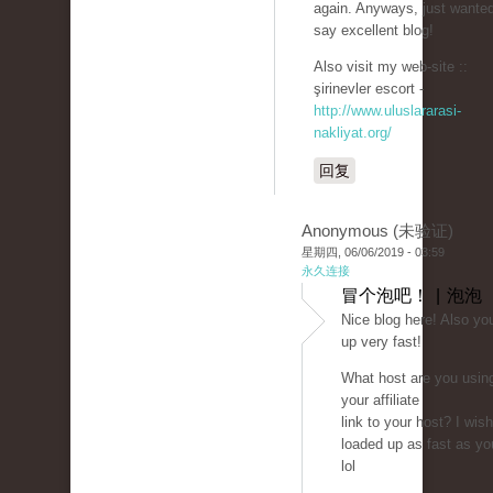
again. Anyways, just wanted
say excellent blog!
Also visit my web-site ::
şirinevler escort -
http://www.uluslararasi-
nakliyat.org/
回复
Anonymous (未验证)
星期四, 06/06/2019 - 03:59
永久连接
冒个泡吧！ | 泡泡
Nice blog here! Also yo
up very fast!
What host are you usin
your affiliate
link to your host? I wis
loaded up as fast as yo
lol