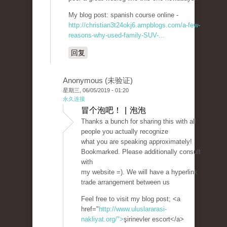
My blog post: spanish course online -
http://christian3t24okj6.ampblogs.com/a-few-
reasons-why-used-family-SUV-...
回复
Anonymous (未验证)
星期三, 06/05/2019 - 01:20
永久连接
冒个泡吧！ | 泡泡
Thanks a bunch for sharing this with all
people you actually recognize
what you are speaking approximately!
Bookmarked. Please additionally consult
with
my website =). We will have a hyperlink
trade arrangement between us
Feel free to visit my blog post; <a
href="
http://www.uluslararasi-
nakliyat.org/">
şirinevler escort</a>