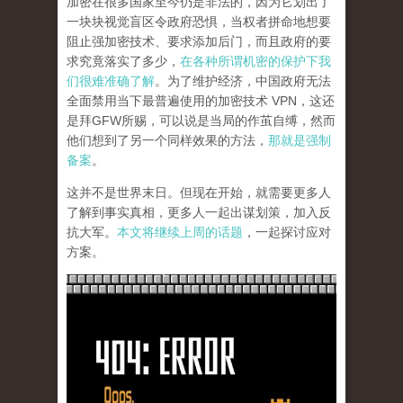
加密在很多国家至今仍是非法的，因为它划出了
一块块视觉盲区令政府恐惧，当权者拼命地想要
阻止强加密技术、要求添加后门，而且政府的要
求究竟落实了多少，
在各种所谓机密的保护下我
们很难准确了解
。为了维护经济，中国政府无法
全面禁用当下最普遍使用的加密技术 VPN，这还
是拜GFW所赐，可以说是当局的作茧自缚，然而
他们想到了另一个同样效果的方法，
那就是强制
备案
。
这并不是世界末日。但现在开始，就需要更多人
了解到事实真相，更多人一起出谋划策，加入反
抗大军。
本文将继续上周的话题
，一起探讨应对
方案。