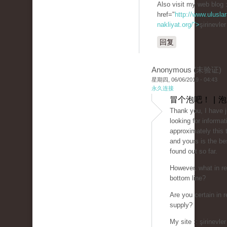
Also visit my web blog 
href="
http://www.uluslar
nakliyat.org/">
şirinevle
回复
Anonymous (未验证)
星期四, 06/06/2019 - 04:43
永久连接
冒个泡吧！ | 
Thank you, I have 
looking for informat
approximately this 
and yours is the be
found out so far.
However, what in re
bottom line?
Are you certain in r
supply?
My site :: şirinevler