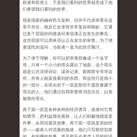
权者和投资人，于是我们看到的世界就变成了他
们希望我们看到的世界。
很多国家的确有民主架构，但并不代表审查在这
里不存在，相反它会变得非常复杂和精妙，它通
过多个层面的间接途径来混淆正在发生的事实，
这些层面可以用来否认正在发生的审查。为了绕
避选民的追问，当权者一直为此绞尽脑汁。
为了便于理解，你可以把审查想像成一个金字
塔，只有一个小小的塔尖露出了地面，这个塔尖
就是公共诽谤诉讼、谋杀记者、新闻禁令等等这
些，所有人能直接看到的东西。而这些只是很小
的一部分，在塔尖的下一层是那些不愿意暴露于
塔尖的人，他们通过自我审查将消息压住，以免
被推向塔尖。
再下面一层是各种各样的经济诱导，或者叫它赞
助诱导，把利益摆在面前，让人们积极地报道某
件事，从而回避其他事。再下面一层就是原始经
济——媒体人对流量的痴迷，他们只写那些划算
的、有的赚的故事，甚至都不必考虑上层的经济