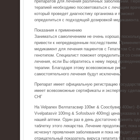
препаратов для лечения различных заболеваний. Пер
терапией необходимо посоветоваться с лечащим врач
который проведет диагностику организма и поможет
определиться с подходящей дозировкой медикамента.
Показания к применению
Заниматься самолечением не очень хорошо, поскольку
привести к непредвиденным последствиям. Применяе
медикамент для лечения пациентов с Гепатитом С с 
генотипом. Специалист поможет определиться со схе
лечения, если Вы обратитесь к нему перед проведени
терапии. Благодаря этому всевозможные риски
самостоятельного лечения будут исключены.
Препарат имеет официальную регистрацию государств
имеет всевозможные сертификаты и экспертизу сдела
СНГ
На Velpanex Велпатасвир 100мг & Соосбувир 400мг) -
Vvelpatasvir 100mg & Sofosbuvir 400mg) цена указана в
нашей аптеки. Один раз в день достаточно принять од
таблетку этого лекарства. Лечение продолжают, пока 
исчезнут проявления заболевания и пока не будет дос
отрицательный показатель вируса гепатита С в крови н