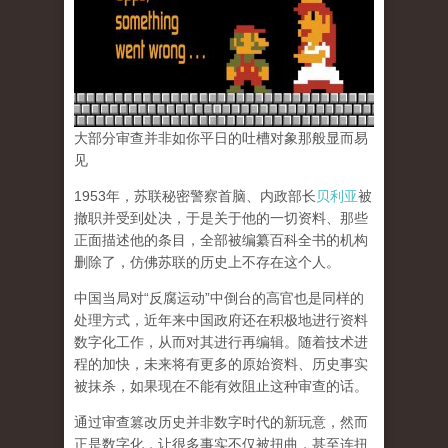
大部分审查并非如你平日的吐槽对象那般显而易
见
1953年，苏联秘密警察首脑、内政部长
贝利亚
被
撤职并受到处决，于是关于他的一切资料、那些
正面描述他的条目，全部被编纂百科全书的机构
删除了，仿佛苏联的历史上不存在这个人。
中国当局对“反腐运动”中倒台的高官也是同样的
处理方式，近年来中国政府还在积极地进行资料
数字化工作，从而对其进行再编辑。随着技术进
程的加快，未来将有更多的原始资料、历史事实
被抹杀，如果现在不能有效阻止这种审查的话。
通过审查篡改历史并非数字时代的新玩意，然而
正是数字化，让很多事实不仅被扭曲，甚至连扭