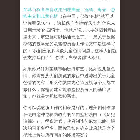
全球当权者最喜欢用的理由是：洗钱、毒品、恐
怖主义和儿童色情
（在中国，仅仅“色情”就可以
让你看见404），隐私保护支持者讽其为“信息末
日启示录”的四骑士。也就是说，只要这四种理由
摆出来，审查就可以畅通无阻了。一篇关于数据
存储的被曝光的欧盟委员会工作论文中是这样写
的：“我们应该多谈谈儿童色情问题，这样人们就
会支持我们了”。你瞧，当权者都很聪明。
如果你只针对某项事物进行审查，比如说儿童色
情，你需要从人们浏览的东西中过滤出关于儿童
色情的内容，那么你就首先必须监视每个人都在
做什么，你需要建立能够监控所有人的基础设
施，也就是大规模监控系统。
你可以说这项工作的初衷是好的，连美剧创作都
在使用这种逻辑为政府的全面监控洗白（《疑犯
追踪》）。
很多时候，政府制造的麻烦比他们解
决的问题多得多，而你又如何确定政府就是这个
星球上解决所有问题的终极答案？