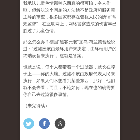
我承认儿童色情那种东西真的很可怕，令人作
呕，但
解决这个问题的方法绝不是政府和服务商
主导的审查，很多国家都存在骚扰人民的所谓“常
规监督”，在互联网上，网络警察造成的伤害早已
胜过了儿童色情。
那么怎么办？德国“黑客元老”瓦乌·荷兰德曾经说
过：“过滤应该由最终用户来决定，由终端用户的
终端设备来执行”。这就是答案。
也就是说，每个人都带着一个过滤器，就长在脖
子上——你的大脑。过滤不该由政府代表人民来
执行，如果人们不想看到某些东西，那好，他们
就不会去看，而且，不论如何，现在也的确需要
你自己去过滤很多事情。
（未完待续）