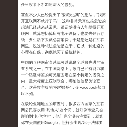
任当权者不断加速深入的侵犯。
甚至不少人已经提出了“躲藏/远离”的想法，“我离
开互联网不就行了吗”，这种非常天真也很危险的
想法已经越来越常见。很遗憾没有人能躲得开互
联网，就算您扔掉所有电子设备，也要去银行存
钱，要生活下去就必需消费，于是您还是在互联
网里。说这种想法危险是在于，它以一种逃避的
心理在自保，彻底熄灭了反抗精神。
中国的互联网审查系统可以说是全球最先进的审
查系统之一，在中国网络上，政府已经有能力将
一个话题标签的可见度固定在某个特定的省份之
内，最大程度上压制联合
，哪怕仅仅是舆论联
合。这是数字版的“枫桥经验”，令Facebook都自
叹不如。
在谈论亚洲地区的审查时，很多西方国家的互联
网公民喜欢用“其他人”这个词，就好像审查只会
影响到“其他地方”，他们完全没有注意到，
就算
你在美国使用Google，照样会出现“出于法律要