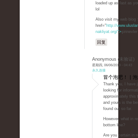
loaded up as fast as yo
lol
Also visit my web blog 
href="
http://www.uluslar
nakliyat.org/">
şirinevle
回复
Anonymous (未验证)
星期四, 06/06/2019 - 04:43
永久连接
冒个泡吧！ | 
Thank you, I have 
looking for informat
approximately this 
and yours is the be
found out so far.
However, what in re
bottom line?
Are you certain in r