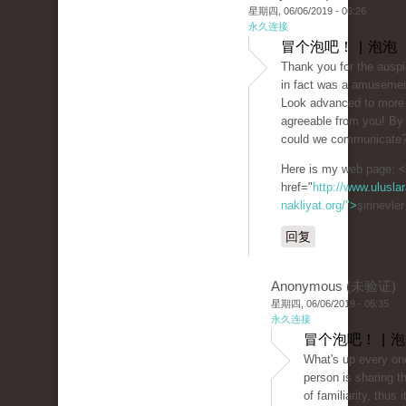
星期四, 06/06/2019 - 06:26
永久连接
冒个泡吧！ | 泡泡
Thank you for the auspic
in fact was a amusemen
Look advanced to more
agreeable from you! By
could we communicate
Here is my web page; 
href="
http://www.uluslar
nakliyat.org/">
şirinevle
回复
Anonymous (未验证)
星期四, 06/06/2019 - 06:35
永久连接
冒个泡吧！ | 
What's up every on
person is sharing t
of familiarity, thus i