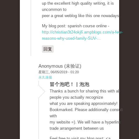
up the excellent high quality writing, it is
uncommon to
peer a great weblog like this one nowadays..
My blog post: spanish course online -
http://christian3t24okj6.ampblogs.com/a-few-
reasons-why-used-family-SUV-...
回复
Anonymous (未验证)
星期三, 06/05/2019 - 01:20
永久连接
冒个泡吧！ | 泡泡
Thanks a bunch for sharing this with all
people you actually recognize
what you are speaking approximately!
Bookmarked. Please additionally consult
with
my website =). We will have a hyperlink
trade arrangement between us
Feel free to visit my blog post; <a