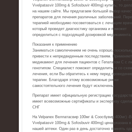
Vvelpatasvir 100mg & Sofosbuvir 400mg) купить, то дел
на нашем сайте. Мы предлагаем большой выбор качес
препаратов для лечения различных заболеваний. Пер
терапией необходимо посоветоваться с лечащим врач
который проведет диагностику организма и поможет
определиться с подходящей дозировкой медикамента.
Показания к применению
Заниматься самолечением не очень хорошо, поскольку
привести к непредвиденным последствиям. Применяе
медикамент для лечения пациентов с Гепатитом С с 
генотипом. Специалист поможет определиться со схе
лечения, если Вы обратитесь к нему перед проведени
терапии. Благодаря этому всевозможные риски
самостоятельного лечения будут исключены.
Препарат имеет официальную регистрацию государств
имеет всевозможные сертификаты и экспертизу сдела
СНГ
На Velpanex Велпатасвир 100мг & Соосбувир 400мг) -
Vvelpatasvir 100mg & Sofosbuvir 400mg) цена указана в
нашей аптеки. Один раз в день достаточно принять од