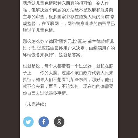
我承认儿童色情那种东西真的很可怕，令人作
呕，但
解决这个问题的方法绝不是政府和服务商
主导的审查，很多国家都存在骚扰人民的所谓“常
规监督”，在互联网上，网络警察造成的伤害早已
胜过了儿童色情。
那么怎么办？德国“黑客元老”瓦乌·荷兰德曾经说
过：“过滤应该由最终用户来决定，由终端用户的
终端设备来执行”。这就是答案。
也就是说，每个人都带着一个过滤器，就长在脖
子上——你的大脑。过滤不该由政府代表人民来
执行，如果人们不想看到某些东西，那好，他们
就不会去看，而且，不论如何，现在也的确需要
你自己去过滤很多事情。
（未完待续）