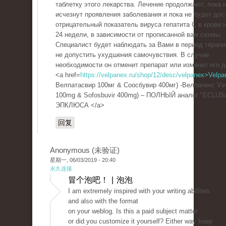
таблетку этого лекарства. Лечение продолжают, пока 
исчезнут проявления заболевания и пока не будет дос
отрицательный показатель вируса гепатита С в крови н
24 недели, в зависимости от прописанной вам схемы.
Специалист будет наблюдать за Вами в период терапи
не допустить ухудшения самочувствия. В случае
необходимости он отменит препарат или изменит его д
<a href=
https://velpanex.ru/shop/12/desc/velpanex>Velpa
Велпатасвир 100мг & Соосбувир 400мг) -Велпанекс Vve
100mg & Sofosbuvir 400mg) – ПОЛНЫЙ аналог "ECLUS
ЭПКЛЮСА </a>
回复
Anonymous (未验证)
星期一, 06/03/2019 - 20:40
永久连接
冒个泡吧！ | 泡泡
I am extremely inspired with your writing abilities
and also with the format
on your weblog. Is this a paid subject matter
or did you customize it yourself? Either way keep