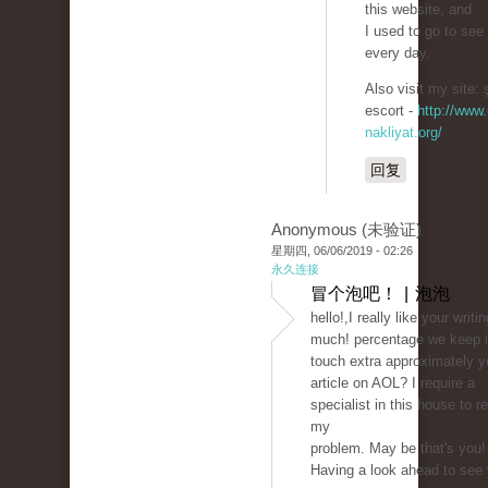
this website, and
I used to go to see 
every day.
Also visit my site: ş
escort -
http://www.
nakliyat.org/
回复
Anonymous (未验证)
星期四, 06/06/2019 - 02:26
永久连接
冒个泡吧！ | 泡泡
hello!,I really like your writi
much! percentage we keep 
touch extra approximately y
article on AOL? I require a
specialist in this house to r
my
problem. May be that's you!
Having a look ahead to see 