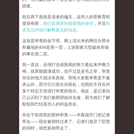
因素。
然后再下面就是读者的偏见，这些人的受教育程
度很有限，
他们容易受到假新闻的操控
，并且
你
还无法对他们解释真实的信息
。
这就是审查的金字塔。网上流出来的网信办禁令
和遍地的404是第一层，上述那家大型媒体所做
的事在第二层。
我一直说，全球打击假新闻的努力看起来声嘶力
竭，就算能圆满成功，也不过是皮毛之举，审查
存在的地方就没有真相。而
绝大多数审查是不被
承认的，因为它们发生在暗处，也因此不存在对
某个特定主张进行审查的指示。相反，是记者自
己认识到了他们被期望如何去做，因为他们了解
取悦和巴结某些人的利益所在。
存在于前苏联的那种审查——半夜踹开门把记者
带走——现在被倒转过来了。记者们放弃了职责
的同时，就把真相带走了。