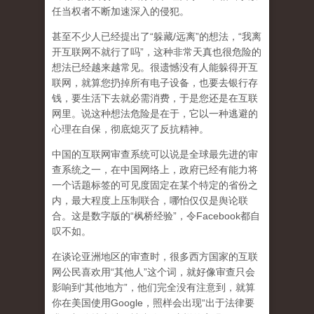
任当权者不断加速深入的侵犯。
甚至不少人已经提出了“躲藏/远离”的想法，“我离
开互联网不就行了吗”，这种非常天真也很危险的
想法已经越来越常见。很遗憾没有人能躲得开互
联网，就算您扔掉所有电子设备，也要去银行存
钱，要生活下去就必需消费，于是您还是在互联
网里。说这种想法危险是在于，它以一种逃避的
心理在自保，彻底熄灭了反抗精神。
中国的互联网审查系统可以说是全球最先进的审
查系统之一，在中国网络上，政府已经有能力将
一个话题标签的可见度固定在某个特定的省份之
内，最大程度上压制联合
，哪怕仅仅是舆论联
合。这是数字版的“枫桥经验”，令Facebook都自
叹不如。
在谈论亚洲地区的审查时，很多西方国家的互联
网公民喜欢用“其他人”这个词，就好像审查只会
影响到“其他地方”，他们完全没有注意到，
就算
你在美国使用Google，照样会出现“出于法律要