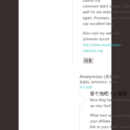
submit my
comment didn't appear. Grrrr
well I'm not writing all that o
again. Anyways, just wanted
say excellent blog!
Also visit my web-site ::
şirinevler escort -
http://www.uluslararasi-
nakliyat.org/
回复
Anonymous (未验证)
星期四, 06/06/2019 - 03:59
永久连接
冒个泡吧！ | 泡泡
Nice blog here! Also yo
up very fast!
What host are you usin
your affiliate
link to your host? I wis