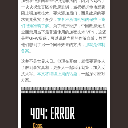
加密在很多国家至今仍是非法的，因为它划出了
一块块视觉盲区令政府恐惧，当权者拼命地想要
阻止强加密技术、要求添加后门，而且政府的要
求究竟落实了多少，
在各种所谓机密的保护下我
们很难准确了解
。为了维护经济，中国政府无法
全面禁用当下最普遍使用的加密技术 VPN，这还
是拜GFW所赐，可以说是当局的作茧自缚，然而
他们想到了另一个同样效果的方法，
那就是强制
备案
。
这并不是世界末日。但现在开始，就需要更多人
了解到事实真相，更多人一起出谋划策，加入反
抗大军。
本文将继续上周的话题
，一起探讨应对
方案。