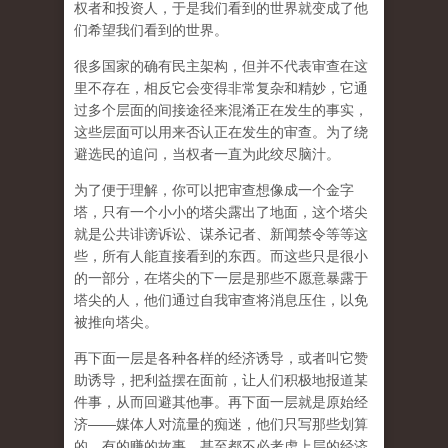
权者和投资人，于是我们看到的世界就变成了他
们希望我们看到的世界。
很多国家的确有民主架构，但并不代表审查在这
里不存在，相反它会变得非常复杂和精妙，它通
过多个层面的间接途径来混淆正在发生的事实，
这些层面可以用来否认正在发生的审查。为了绕
避选民的追问，当权者一直为此绞尽脑汁。
为了便于理解，你可以把审查想像成一个金字
塔，只有一个小小的塔尖露出了地面，这个塔尖
就是公共诽谤诉讼、谋杀记者、新闻禁令等等这
些，所有人能直接看到的东西。而这些只是很小
的一部分，在塔尖的下一层是那些不愿意暴露于
塔尖的人，他们通过自我审查将消息压住，以免
被推向塔尖。
再下面一层是各种各样的经济诱导，或者叫它赞
助诱导，把利益摆在面前，让人们积极地报道某
件事，从而回避其他事。再下面一层就是原始经
济——媒体人对流量的痴迷，他们只写那些划算
的、有的赚的故事，甚至都不必考虑上层的经济