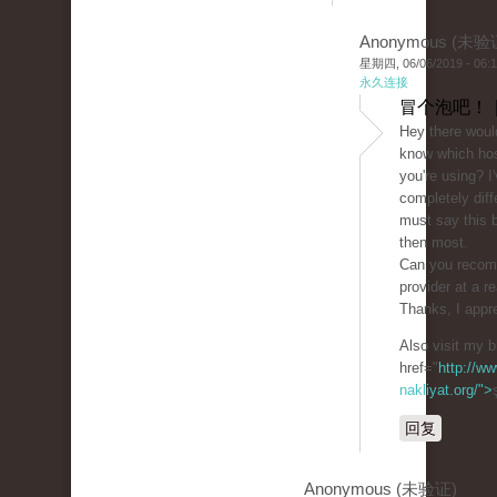
Anonymous (未验
星期四, 06/06/2019 - 06:
永久连接
冒个泡吧！ 
Hey there woul
know which ho
you're using? I
completely diff
must say this b
then most.
Can you recom
provider at a r
Thanks, I appre
Also visit my b
href="
http://ww
nakliyat.org/">
回复
Anonymous (未验证)