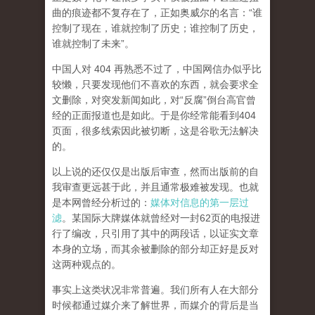
曲的痕迹都不复存在了，正如奥威尔的名言：“谁
控制了现在，谁就控制了历史；谁控制了历史，
谁就控制了未来”。
中国人对 404 再熟悉不过了，中国网信办似乎比
较懒，只要发现他们不喜欢的东西，就会要求全
文删除，对突发新闻如此，对“反腐”倒台高官曾
经的正面报道也是如此。于是你经常能看到404
页面，
很多线索因此被切断，这是谷歌无法解决
的。
以上说的还仅仅是出版后审查，然而
出版前的自
我审查更远甚于此，并且通常极难被发现。
也就
是本网曾经分析过的：
媒体对信息的第一层过
滤
。某国际大牌媒体就曾经对一封62页的电报进
行了编改，只引用了其中的两段话，以证实文章
本身的立场，而其余被删除的部分却正好是反对
这两种观点的。
事实上这类状况非常普遍。我们所有人在大部分
时候都通过媒介来了解世界，而媒介的背后是当