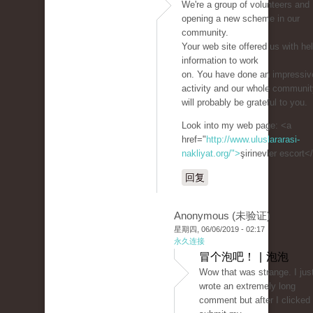
We're a group of volunteers and
opening a new scheme in our
community.
Your web site offered us with hel
information to work
on. You have done an impressiv
activity and our whole communit
will probably be grateful to you.
Look into my web page: <a
href="
http://www.uluslararasi-
nakliyat.org/">
şirinevler escort<
回复
Anonymous (未验证)
星期四, 06/06/2019 - 02:17
永久连接
冒个泡吧！ | 泡泡
Wow that was strange. I jus
wrote an extremely long
comment but after I clicked