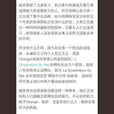
政府掌握了太多权力，权力集中的领域又吸引着
滥用权力和贪图权力的人。而互联网让权力再一
次出现了集中化高峰，
如今的网络安全沙皇和五
十年前的安保部队沙皇没什么区别，人类正在建
立一种同样的威权控制架构，它吸引人们去滥用
它，然而很多人还在假装这事儿在民主国家会有
所不同。
并没有什么不同，因为存在着一个统治的连续
体，从威权主义到个人意志主义。英国
OrangeUK曾经审查公民权利组织
La
Quadrature du Net
的网站长达几个星期，连续
八年拒绝承认该网站。因为 La Quadrature du
Net 反对英国违背“网络中立性”的政策，该组织
呼吁禁止他们对用户通信的差别对待。
服务商在这里就扮演着这样一种角色，他们主动
剥削人们接触互联网信息的能力。不论你把权力
赋予Orange、政府，还是其他什么人，都存在着
巨大的风险。