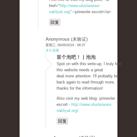
href="
http://www.uluslararasi-
nakliyat.org/">
şirinevler escort</a>
回复
Anonymous (未验证)
星期三, 06/05/2019 - 08:37
永久连接
冒个泡吧！ | 泡泡
Spot on with this write-up, I truly feel
this website needs a great
deal more attention. I'll probably be
back again to read through more,
thanks for the information!
Also visit my web blog: şirinevler
escort -
http://www.uluslararasi-
nakliyat.org/
回复