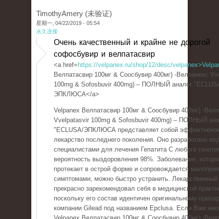
TimothyAmery (未验证)
星期一, 04/22/2019 - 05:54
永久连接
Очень качественный и крайне не дорогой
софосбувир и велпатасвир
<a href=
https://velpanex.ru/shop/12/desc/velpanex>Velpa
Велпатасвир 100мг & Соосбувир 400мг) -Велпанекс Vve
100mg & Sofosbuvir 400mg) – ПОЛНЫЙ аналог "ECLUS
ЭПКЛЮСА</a>
Velpanex Велпатасвир 100мг & Соосбувир 400мг) -Вел
Vvelpatasvir 100mg & Sofosbuvir 400mg) – ПОЛНЫЙ ан
"ECLUSA/ЭПКЛЮСА представляет собой эффективно
лекарство последнего поколения. Оно разработано в
специалистами для лечения Гепатита С любого геноти
вероятность выздоровления 98%. Заболевание, котор
протекает в острой форме и сопровождается малопри
симптомами, можно быстро устранить. Лекарственный
прекрасно зарекомендовал себя в медицинской практи
поскольку его состав идентичен оригинальному препар
компании Gilead под названием Epclusa. Если Вам не
Velpanex Велпатасвир 100мг & Соосбувир 400мг) -Вел