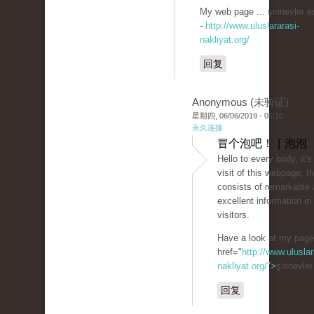
My web page ... şirinevler e
-
http://www.uluslararasi-
nakliyat.org/
回复
Anonymous (未验证)
星期四, 06/06/2019 - 05:10
永久连接
冒个泡吧！ | 泡泡
Hello to every body, it's
visit of this webpage; 
consists of remarkable 
excellent information in 
visitors.
Have a look at my pag
href="
http://www.uluslar
nakliyat.org/">
şirinevle
回复