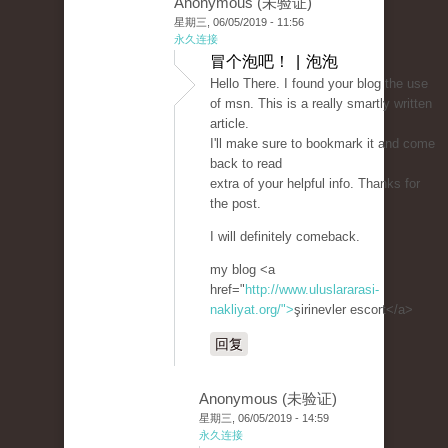
Anonymous (未验证)
星期三, 06/05/2019 - 11:56
永久连接
冒个泡吧！ | 泡泡
Hello There. I found your blog the use
of msn. This is a really smartly written
article.
I'll make sure to bookmark it and come
back to read
extra of your helpful info. Thanks for
the post.
I will definitely comeback.
my blog <a
href="
http://www.uluslararasi-
nakliyat.org/">
şirinevler escort</a>
回复
Anonymous (未验证)
星期三, 06/05/2019 - 14:59
永久连接