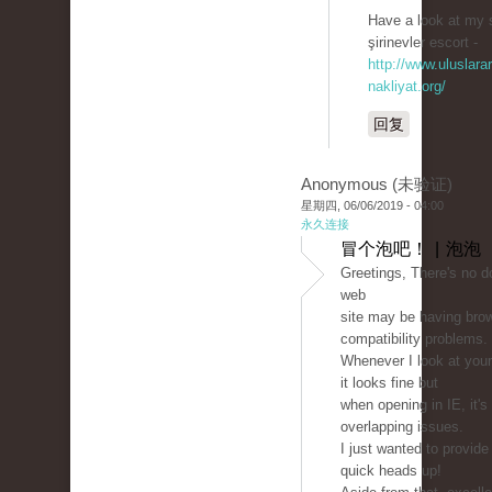
Have a look at my s
şirinevler escort -
http://www.uluslarar
nakliyat.org/
回复
Anonymous (未验证)
星期四, 06/06/2019 - 04:00
永久连接
冒个泡吧！ | 泡泡
Greetings, There's no d
web
site may be having bro
compatibility problems.
Whenever I look at your 
it looks fine but
when opening in IE, it'
overlapping issues.
I just wanted to provide
quick heads up!