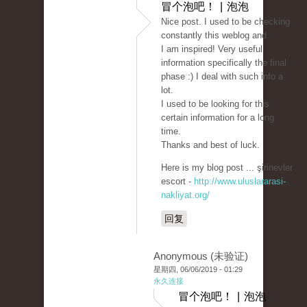
冒个泡吧！ | 泡泡
Nice post. I used to be checking
constantly this weblog and
I am inspired! Very useful
information specifically the final
phase :) I deal with such info a
lot.
I used to be looking for this
certain information for a long
time.
Thanks and best of luck.
Here is my blog post ... şirinevler
escort -
http://www.uluslararasi-
nakliyat.org/
回复
Anonymous (未验证)
星期四, 06/06/2019 - 01:29
永久连接
冒个泡吧！ | 泡泡