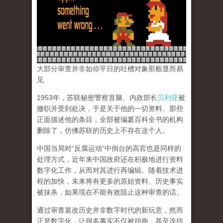
大部分审查并非如你平日的吐槽对象那般显而易
见
1953年，苏联秘密警察首脑、内政部长
贝利亚
被
撤职并受到处决，于是关于他的一切资料、那些
正面描述他的条目，全部被编纂百科全书的机构
删除了，仿佛苏联的历史上不存在这个人。
中国当局对“反腐运动”中倒台的高官也是同样的
处理方式，近年来中国政府还在积极地进行资料
数字化工作，从而对其进行再编辑。随着技术进
程的加快，未来将有更多的原始资料、历史事实
被抹杀，如果现在不能有效阻止这种审查的话。
通过审查篡改历史并非数字时代的新玩意，然而
正是数字化，让很多事实不仅被扭曲，甚至连扭