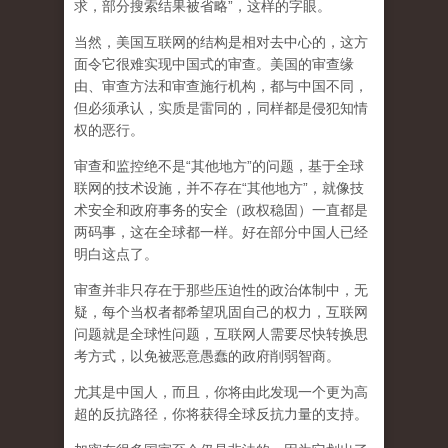
求，部分搜索结果被省略”，这样的字眼。
当然，美国互联网的结构是相对去中心的，这方
面令它很难实现中国式的审查。美国的审查缘
由、审查方法和审查施行机构，都与中国不同，
但必须承认，
实质是雷同的，同样都是侵犯知情
权的恶行。
审查和监控绝不是“其他地方”的问题，基于全球
联网的技术设施，并不存在“其他地方”，就像技
术安全和政府事务的安全（政权稳固）一直都是
两码事，这在全球都一样。好在部分中国人已经
明白这点了。
审查并非只存在于那些压迫性的政治体制中，无
疑，每个当权者都希望巩固自己的权力，互联网
问题就是全球性问题，互联网人需要尽快转换思
考方式，以免被恶意愚蠢的政府削弱智商
。
尤其是中国人，而且，你将由此发现一个更为高
超的反抗路径，你将获得全球反抗力量的支持。