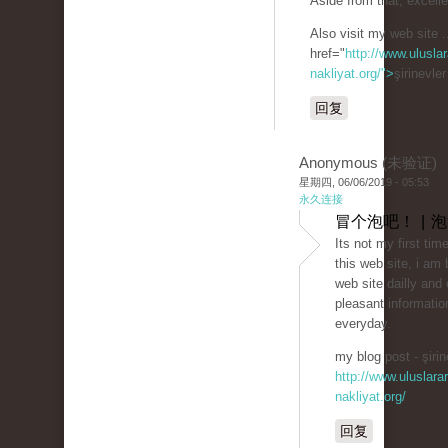
Aside from that, excelle
Also visit my web site .
href="
http://www.uluslar
nakliyat.org/">
şirinevle
回复
Anonymous (未验证)
星期四, 06/06/2019 - 05:53
永久连接
冒个泡吧！ | 
Its not my first time
this web site, i am 
web site dailly and 
pleasant informatio
everyday.
my blog post - şirin
http://www.uluslarar
nakliyat.org/
回复