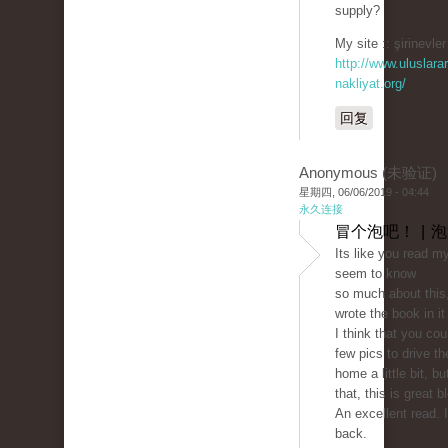
supply?
My site :: şirinevler
http://www.uluslarar
nakliyat.org/
回复
Anonymous (未验证)
星期四, 06/06/2019 - 04:44
永久连接
冒个泡吧！ | 
Its like you read m
seem to know
so much about this,
wrote the book in i
I think that you cou
few pics to drive 
home a little bit, bu
that, this is great b
An excellent read. I'
back.