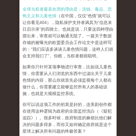
全球当权者最喜欢用的理由是：洗钱、毒品、恐
怖主义和儿童色情
（在中国，仅仅“色情”就可以
让你看见404），隐私保护支持者讽其为“信息末
日启示录”的四骑士。也就是说，只要这四种理由
摆出来，审查就可以畅通无阻了。一篇关于数据
存储的被曝光的欧盟委员会工作论文中是这样写
的：“我们应该多谈谈儿童色情问题，这样人们就
会支持我们了”。你瞧，当权者都很聪明。
如果你只针对某项事物进行审查，比如说儿童色
情，你需要从人们浏览的东西中过滤出关于儿童
色情的内容，那么你就首先必须监视每个人都在
做什么，你需要建立能够监控所有人的基础设
施，也就是大规模监控系统。
你可以说这项工作的初衷是好的，连美剧创作都
在使用这种逻辑为政府的全面监控洗白（《疑犯
追踪》）。
很多时候，政府制造的麻烦比他们解
决的问题多得多，而你又如何确定政府就是这个
星球上解决所有问题的终极答案？