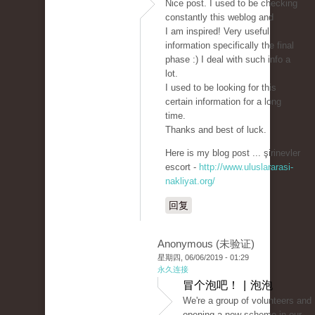
Nice post. I used to be checking
constantly this weblog and
I am inspired! Very useful
information specifically the final
phase :) I deal with such info a
lot.
I used to be looking for this
certain information for a long
time.
Thanks and best of luck.
Here is my blog post ... şirinevler
escort -
http://www.uluslararasi-
nakliyat.org/
回复
Anonymous (未验证)
星期四, 06/06/2019 - 01:29
永久连接
冒个泡吧！ | 泡泡
We're a group of volunteers and
opening a new scheme in our