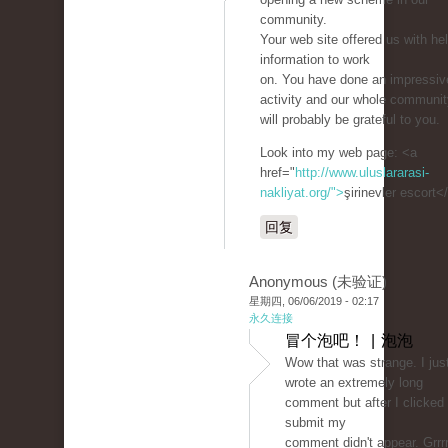
community.
Your web site offered us with hel
information to work
on. You have done an impressiv
activity and our whole communit
will probably be grateful to you.
Look into my web page: <a
href="
http://www.uluslararasi-
nakliyat.org/">
şirinevler escort<
回复
Anonymous (未验证)
星期四, 06/06/2019 - 02:17
永久连接
冒个泡吧！ | 泡泡
Wow that was strange. I jus
wrote an extremely long
comment but after I clicked
submit my
comment didn't appear. Grrrr