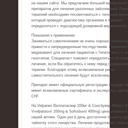
на нашем сайте. Мы предлагаем большой выбор качес
препаратов для лечения различных заболеваний. Пер
терапией необходимо посоветоваться с лечащим врач
который проведет диагностику организма и поможет
определиться с подходящей дозировкой медикамента.
Показания к применению
Заниматься самолечением не очень хорошо, поскольку
привести к непредвиденным последствиям. Применяе
медикамент для лечения пациентов с Гепатитом С с 
генотипом. Специалист поможет определиться со схе
лечения, если Вы обратитесь к нему перед проведени
терапии. Благодаря этому всевозможные риски
самостоятельного лечения будут исключены.
Препарат имеет официальную регистрацию государств
имеет всевозможные сертификаты и экспертизу сдела
СНГ
На Velpanex Велпатасвир 100мг & Соосбувир 400мг) -
Vvelpatasvir 100mg & Sofosbuvir 400mg) цена указана в
нашей аптеки. Один раз в день достаточно принять од
таблетку этого лекарства. Лечение продолжают, пока 