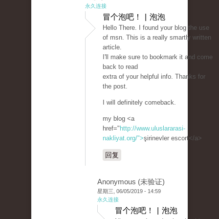
永久连接
冒个泡吧！ | 泡泡
Hello There. I found your blog the use
of msn. This is a really smartly written
article.
I'll make sure to bookmark it and come
back to read
extra of your helpful info. Thanks for
the post.
I will definitely comeback.
my blog <a
href="
http://www.uluslararasi-
nakliyat.org/">
şirinevler escort</a>
回复
Anonymous (未验证)
星期三, 06/05/2019 - 14:59
永久连接
冒个泡吧！ | 泡泡