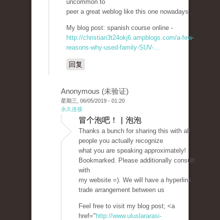
uncommon to
peer a great weblog like this one nowadays..
My blog post: spanish course online -
http://christian3t24okj6.ampblogs.com/a-few-
reasons-why-used-family-SUV-...
回复
Anonymous (未验证)
星期三, 06/05/2019 - 01:20
永久连接
冒个泡吧！ | 泡泡
Thanks a bunch for sharing this with all
people you actually recognize
what you are speaking approximately!
Bookmarked. Please additionally consult
with
my website =). We will have a hyperlink
trade arrangement between us
Feel free to visit my blog post; <a
href="
http://www.uluslararasi-