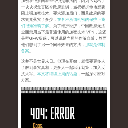
加密在很多国家至今仍是非法的，因为它划出了
一块块视觉盲区令政府恐惧，当权者拼命地想要
阻止强加密技术、要求添加后门，而且政府的要
求究竟落实了多少，
在各种所谓机密的保护下我
们很难准确了解
。为了维护经济，中国政府无法
全面禁用当下最普遍使用的加密技术 VPN，这还
是拜GFW所赐，可以说是当局的作茧自缚，然而
他们想到了另一个同样效果的方法，
那就是强制
备案
。
这并不是世界末日。但现在开始，就需要更多人
了解到事实真相，更多人一起出谋划策，加入反
抗大军。
本文将继续上周的话题
，一起探讨应对
方案。