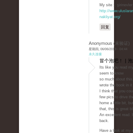
My site :: şirinevler
http://www.uluslarar
nakliyat.org/
回复
Anonymous (未验证)
星期四, 06/06/2019 - 04:44
永久连接
冒个泡吧！ | 
Its like you read m
seem to know
so much about this,
wrote the book in i
I think that you cou
few pics to drive 
home a little bit, bu
that, this is great b
An excellent read. I'
back.
Have a look at my s