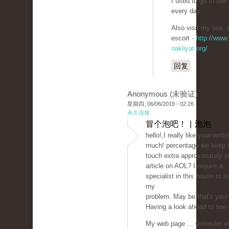
I used to go to see 
every day.
Also visit my site: ş
escort -
http://www.
nakliyat.org/
回复
Anonymous (未验证)
星期四, 06/06/2019 - 02:26
永久连接
冒个泡吧！ | 泡泡
hello!,I really like your writi
much! percentage we keep 
touch extra approximately y
article on AOL? I require a
specialist in this house to r
my
problem. May be that's you!
Having a look ahead to see 
My web page ... şirinevler e