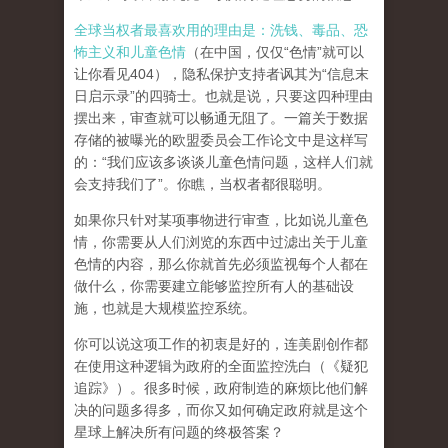
全球当权者最喜欢用的理由是：洗钱、毒品、恐
怖主义和儿童色情
（在中国，仅仅“色情”就可以
让你看见404），隐私保护支持者讽其为“信息末
日启示录”的四骑士。也就是说，只要这四种理由
摆出来，审查就可以畅通无阻了。一篇关于数据
存储的被曝光的欧盟委员会工作论文中是这样写
的：“我们应该多谈谈儿童色情问题，这样人们就
会支持我们了”。你瞧，当权者都很聪明。
如果你只针对某项事物进行审查，比如说儿童色
情，你需要从人们浏览的东西中过滤出关于儿童
色情的内容，那么你就首先必须监视每个人都在
做什么，你需要建立能够监控所有人的基础设
施，也就是大规模监控系统。
你可以说这项工作的初衷是好的，连美剧创作都
在使用这种逻辑为政府的全面监控洗白（《疑犯
追踪》）。
很多时候，政府制造的麻烦比他们解
决的问题多得多，而你又如何确定政府就是这个
星球上解决所有问题的终极答案？