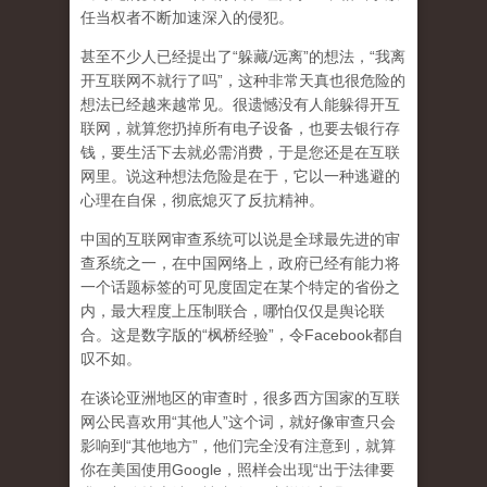
任当权者不断加速深入的侵犯。
甚至不少人已经提出了“躲藏/远离”的想法，“我离
开互联网不就行了吗”，这种非常天真也很危险的
想法已经越来越常见。很遗憾没有人能躲得开互
联网，就算您扔掉所有电子设备，也要去银行存
钱，要生活下去就必需消费，于是您还是在互联
网里。说这种想法危险是在于，它以一种逃避的
心理在自保，彻底熄灭了反抗精神。
中国的互联网审查系统可以说是全球最先进的审
查系统之一，在中国网络上，政府已经有能力将
一个话题标签的可见度固定在某个特定的省份之
内，最大程度上压制联合
，哪怕仅仅是舆论联
合。这是数字版的“枫桥经验”，令Facebook都自
叹不如。
在谈论亚洲地区的审查时，很多西方国家的互联
网公民喜欢用“其他人”这个词，就好像审查只会
影响到“其他地方”，他们完全没有注意到，
就算
你在美国使用Google，照样会出现“出于法律要