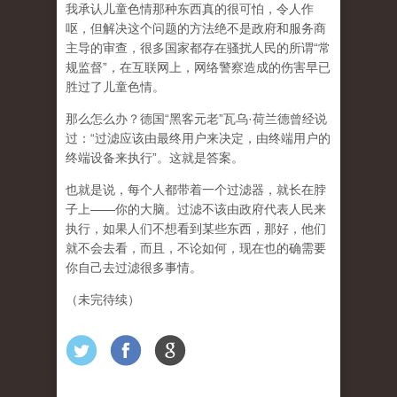
我承认儿童色情那种东西真的很可怕，令人作
呕，但
解决这个问题的方法绝不是政府和服务商
主导的审查，很多国家都存在骚扰人民的所谓“常
规监督”，在互联网上，网络警察造成的伤害早已
胜过了儿童色情。
那么怎么办？德国“黑客元老”瓦乌·荷兰德曾经说
过：“过滤应该由最终用户来决定，由终端用户的
终端设备来执行”。这就是答案。
也就是说，每个人都带着一个过滤器，就长在脖
子上——你的大脑。过滤不该由政府代表人民来
执行，如果人们不想看到某些东西，那好，他们
就不会去看，而且，不论如何，现在也的确需要
你自己去过滤很多事情。
（未完待续）