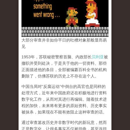
大部分审查并非如你平日的吐槽对象那般显而易
见
1953年，苏联秘密警察首脑、内政部长
贝利亚
被
撤职并受到处决，于是关于他的一切资料、那些
正面描述他的条目，全部被编纂百科全书的机构
删除了，仿佛苏联的历史上不存在这个人。
中国当局对“反腐运动”中倒台的高官也是同样的
处理方式，近年来中国政府还在积极地进行资料
数字化工作，从而对其进行再编辑。随着技术进
程的加快，未来将有更多的原始资料、历史事实
被抹杀，如果现在不能有效阻止这种审查的话。
通过审查篡改历史并非数字时代的新玩意，然而
正是数字化，让很多事实不仅被扭曲，甚至连扭