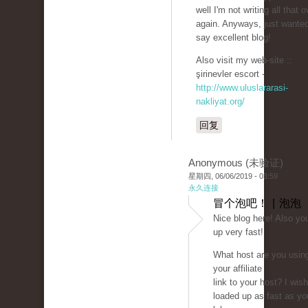
well I'm not writing all that o
again. Anyways, just wanted
say excellent blog!
Also visit my web-site ::
şirinevler escort -
http://www.uluslararasi-
nakliyat.org/
回复
Anonymous (未验证)
星期四, 06/06/2019 - 03:59
永久连接
冒个泡吧！ | 泡泡
Nice blog here! Also yo
up very fast!
What host are you usin
your affiliate
link to your host? I wis
loaded up as fast as yo