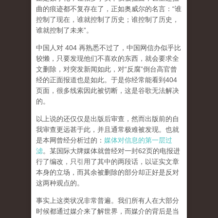
曲的痕迹都不复存在了，正如奥威尔的名言：“谁
控制了现在，谁就控制了历史；谁控制了历史，
谁就控制了未来”。
中国人对 404 再熟悉不过了，中国网信办似乎比
较懒，只要发现他们不喜欢的东西，就会要求全
文删除，对突发新闻如此，对“反腐”倒台高官曾
经的正面报道也是如此。于是你经常能看到404
页面，
很多线索因此被切断，这是谷歌无法解决
的。
以上说的还仅仅是出版后审查，然而
出版前的自
我审查更远甚于此，并且通常极难被发现。
也就
是本网曾经分析过的：
媒体对信息的第一层过
滤
。某国际大牌媒体就曾经对一封62页的电报进
行了编改，只引用了其中的两段话，以证实文章
本身的立场，而其余被删除的部分却正好是反对
这两种观点的。
事实上这类状况非常普遍。我们所有人在大部分
时候都通过媒介来了解世界，而媒介的背后是当