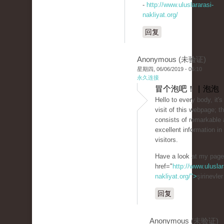
-
http://www.uluslararasi-
nakliyat.org/
回复
Anonymous (未验证)
星期四, 06/06/2019 - 05:10
永久连接
冒个泡吧！ | 泡泡
Hello to every body, it's
visit of this webpage; 
consists of remarkable 
excellent information in 
visitors.
Have a look at my pag
href="
http://www.uluslar
nakliyat.org/">
şirinevle
回复
Anonymous (未验证)