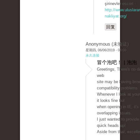
şirinevler escort -
http://www.uluslarar
nakliyat.org/
回复
Anonymous (未验证)
星期四, 06/06/2019 - 04:00
永久连接
冒个泡吧！ | 泡泡
Greetings, There's no d
web
site may be having bro
compatibility problems.
Whenever I look at your 
it looks fine but
when opening in IE, it'
overlapping issues.
I just wanted to provide
quick heads up!
Aside from that, excelle