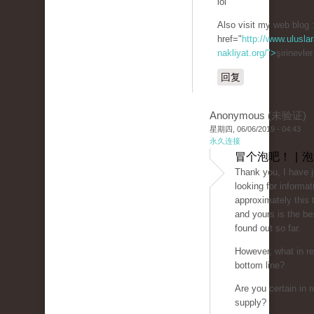
lol
Also visit my web blog 
href="
http://www.uluslar
nakliyat.org/">
şirinevle
回复
Anonymous (未验证)
星期四, 06/06/2019 - 04:43
永久连接
冒个泡吧！ | 
Thank you, I have 
looking for informat
approximately this 
and yours is the be
found out so far.
However, what in re
bottom line?
Are you certain in r
supply?