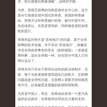
求，部分搜索结果被省略”，这样的字眼。
当然，美国互联网的结构是相对去中心的，这方
面令它很难实现中国式的审查。美国的审查缘
由、审查方法和审查施行机构，都与中国不同，
但必须承认，
实质是雷同的，同样都是侵犯知情
权的恶行。
审查和监控绝不是“其他地方”的问题，基于全球
联网的技术设施，并不存在“其他地方”，就像技
术安全和政府事务的安全（政权稳固）一直都是
两码事，这在全球都一样。好在部分中国人已经
明白这点了。
审查并非只存在于那些压迫性的政治体制中，无
疑，每个当权者都希望巩固自己的权力，互联网
问题就是全球性问题，互联网人需要尽快转换思
考方式，以免被恶意愚蠢的政府削弱智商
。
尤其是中国人，而且，你将由此发现一个更为高
超的反抗路径，你将获得全球反抗力量的支持。