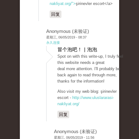
nakliyat.org/">
şirinevler escort</a>
回复
Anonymous (未验证)
星期三, 06/05/2019 - 08:37
永久连接
冒个泡吧！ | 泡泡
Spot on with this write-up, I truly feel
this website needs a great
deal more attention. I'll probably be
back again to read through more,
thanks for the information!
Also visit my web blog: şirinevler
escort -
http://www.uluslararasi-
nakliyat.org/
回复
Anonymous (未验证)
星期三, 06/05/2019 - 11:56