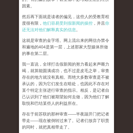
因素。
然后再下面就是读者的偏见，这些人的受教育程
度很有限，
他们容易受到假新闻的操控
，并且
你
还无法对他们解释真实的信息
。
这就是审查的金字塔。网上流出来的网信办禁令
和遍地的404是第一层，上述那家大型媒体所做
的事在第二层。
我一直说，全球打击假新闻的努力看起来声嘶力
竭，就算能圆满成功，也不过是皮毛之举，审查
存在的地方就没有真相。而
绝大多数审查是不被
承认的，因为它们发生在暗处，也因此不存在对
某个特定主张进行审查的指示。相反，是记者自
己认识到了他们被期望如何去做，因为他们了解
取悦和巴结某些人的利益所在。
存在于前苏联的那种审查——半夜踹开门把记者
带走——现在被倒转过来了。记者们放弃了职责
的同时，就把真相带走了。