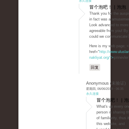
永久连接
冒个泡吧！ | 泡泡
Thank you for the auspic
in fact was a amusemen
Look advanced to more
agreeable from you! By
could we communicate
Here is my web page; 
href="
http://www.uluslar
nakliyat.org/">
şirinevle
回复
Anonymous (未验证)
星期四, 06/06/2019 - 06:35
永久连接
冒个泡吧！ | 
What's up every on
person is sharing t
of familiarity, thus i
this website, and