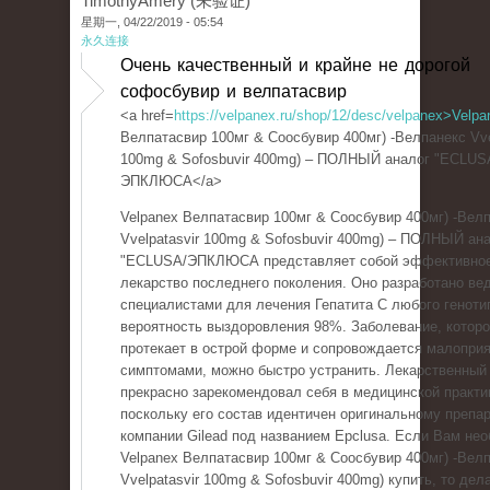
TimothyAmery (未验证)
星期一, 04/22/2019 - 05:54
永久连接
Очень качественный и крайне не дорогой
софосбувир и велпатасвир
<a href=
https://velpanex.ru/shop/12/desc/velpanex>Velpa
Велпатасвир 100мг & Соосбувир 400мг) -Велпанекс Vve
100mg & Sofosbuvir 400mg) – ПОЛНЫЙ аналог "ECLUS
ЭПКЛЮСА</a>
Velpanex Велпатасвир 100мг & Соосбувир 400мг) -Вел
Vvelpatasvir 100mg & Sofosbuvir 400mg) – ПОЛНЫЙ ан
"ECLUSA/ЭПКЛЮСА представляет собой эффективно
лекарство последнего поколения. Оно разработано в
специалистами для лечения Гепатита С любого геноти
вероятность выздоровления 98%. Заболевание, котор
протекает в острой форме и сопровождается малопри
симптомами, можно быстро устранить. Лекарственный
прекрасно зарекомендовал себя в медицинской практи
поскольку его состав идентичен оригинальному препар
компании Gilead под названием Epclusa. Если Вам не
Velpanex Велпатасвир 100мг & Соосбувир 400мг) -Вел
Vvelpatasvir 100mg & Sofosbuvir 400mg) купить, то дел