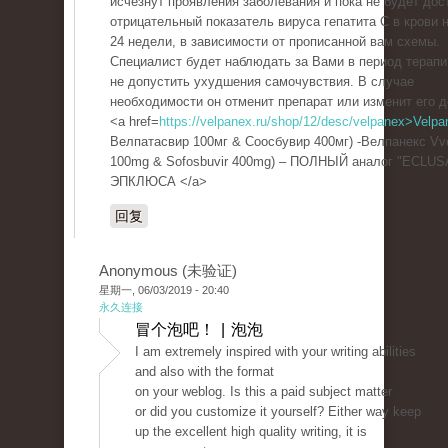
исчезнут проявления заболевания и пока не будет дос
отрицательный показатель вируса гепатита С в крови н
24 недели, в зависимости от прописанной вам схемы.
Специалист будет наблюдать за Вами в период терапи
не допустить ухудшения самочувствия. В случае
необходимости он отменит препарат или изменит его д
<a href=
https://velpanex.ru/shop/12/desc/velpanex>Velpa
Велпатасвир 100мг & Соосбувир 400мг) -Велпанекс Vve
100mg & Sofosbuvir 400mg) – ПОЛНЫЙ аналог "ECLUS
ЭПКЛЮСА </a>
回复
Anonymous (未验证)
星期一, 06/03/2019 - 20:40
永久连接
冒个泡吧！ | 泡泡
I am extremely inspired with your writing abilities
and also with the format
on your weblog. Is this a paid subject matter
or did you customize it yourself? Either way keep
up the excellent high quality writing, it is