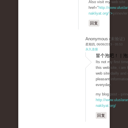
Also visit my web site .
href="
http://www.uluslar
nakliyat.org/">
şirinevle
回复
Anonymous (未验证)
星期四, 06/06/2019 - 05:53
永久连接
冒个泡吧！ | 
Its not my first time
this web site, i am 
web site dailly and 
pleasant informatio
everyday.
my blog post - şirin
http://www.uluslarar
nakliyat.org/
回复