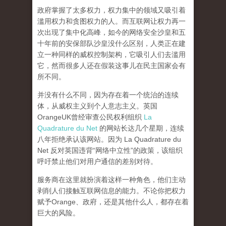
政府掌握了太多权力，权力集中的领域又吸引着
滥用权力和贪图权力的人。而互联网让权力再一
次出现了集中化高峰，
如今的网络安全沙皇和五
十年前的安保部队沙皇没什么区别，人类正在建
立一种同样的威权控制架构，它吸引人们去滥用
它，然而很多人还在假装这事儿在民主国家会有
所不同。
并没有什么不同，因为存在着一个统治的连续
体，从威权主义到个人意志主义。英国
OrangeUK曾经审查公民权利组织
La
Quadrature du Net
的网站长达几个星期，连续
八年拒绝承认该网站。因为 La Quadrature du
Net 反对英国违背“网络中立性”的政策，该组织
呼吁禁止他们对用户通信的差别对待。
服务商在这里就扮演着这样一种角色，他们主动
剥削人们接触互联网信息的能力。不论你把权力
赋予Orange、政府，还是其他什么人，都存在着
巨大的风险。