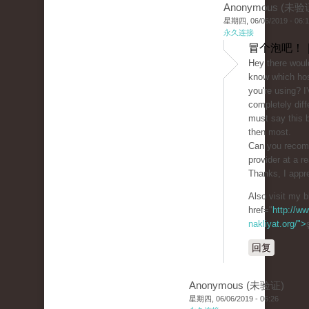
Anonymous (未验
星期四, 06/06/2019 - 06:
永久连接
冒个泡吧！ 
Hey there woul
know which ho
you're using? I
completely diff
must say this b
then most.
Can you recom
provider at a r
Thanks, I appre
Also visit my b
href="
http://ww
nakliyat.org/">
回复
Anonymous (未验证)
星期四, 06/06/2019 - 06:26