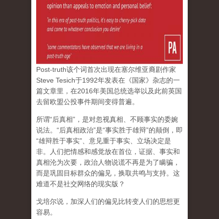
Post-truth该个词首次出现在塞尔维亚裔剧作家
Steve Tesich于1992年发表在《国家》杂志的一
篇文章里，在2016年美国总统选举以及此前英国
去留欧盟公投事件期间变得普遍。
所谓“后真相”，是对忽视真相、不顾事实的委婉
说法。“后真相政治”是“事实胜于雄辩”的颠倒，即
“雄辩胜于事实”、意见重于事实、立场决定是
非。人们把情感和感觉放在首位，证据、事实和
真相沦为次要，政治人物说谎不再是为了瞒骗，
而是巩固目标群众的偏见，换取共鸣与支持。这
难道不是社交网络的现实版？
戈培尔说，加深人们的偏见比转变人们的思想更
容易。