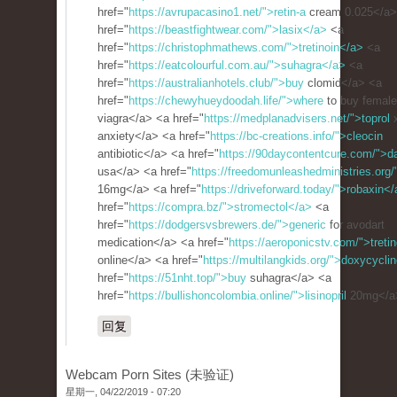
href="
https://avrupacasino1.net/">retin-a
cream 0.025</a>
href="
https://beastfightwear.com/">lasix</a>
<a
href="
https://christophmathews.com/">tretinoin</a>
<a
href="
https://eatcolourful.com.au/">suhagra</a>
<a
href="
https://australianhotels.club/">buy
clomid</a> <a
href="
https://chewyhueydoodah.life/">where
to buy female
viagra</a> <a href="
https://medplanadvisers.net/">toprol
x
anxiety</a> <a href="
https://bc-creations.info/">cleocin
antibiotic</a> <a href="
https://90daycontentcure.com/">d
usa</a> <a href="
https://freedomunleashedministries.org
16mg</a> <a href="
https://driveforward.today/">robaxin<
href="
https://compra.bz/">stromectol</a>
<a
href="
https://dodgersvsbrewers.de/">generic
for avodart
medication</a> <a href="
https://aeroponicstv.com/">tretin
online</a> <a href="
https://multilangkids.org/">doxycycli
href="
https://51nht.top/">buy
suhagra</a> <a
href="
https://bullishoncolombia.online/">lisinopril
20mg</a
回复
Webcam Porn Sites (未验证)
星期一, 04/22/2019 - 07:20