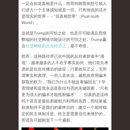
一定会知道真相是什么，然而特朗普则想引领人
们进入一个主体感知就是一切、只有他说的话才
是现实的世界－－“后真相世界”（Post-truth
World）。
这就是Trump的可怕之处，也是尽可能满足思维
弊端的社交网络功能设计的可怕之处。Trump赢
在
社交网络的点击经济上
，毫不奇怪。
然而，这种路径早已在中国的反对者群体中“涌
现”，越来越多的人不在乎事实如何，他们首先考
虑的是信息传播后的效应，只要效应正义，无所
谓事实和真理。一些人喜欢说，威权政府用骗术
获取的权力，“我们为什么不能反着骗回去”？毕
竟情绪和直觉永远是取信与否的关键因素，“只有
更为强大的骗术才能抵制骗术”……但真的是这样
吗？谣言是最容易被权力利用的东西，而结束威
权体制并不是我们的最终目的，建立一个相对稳
定的民主体制才是。民主是需要信任来维护的，
而谎言只能制造下一个威权。