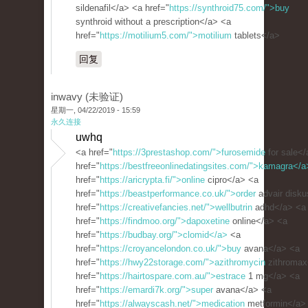
sildenafil</a> <a href="
https://synthroid75.com/">buy
synthroid without a prescription</a> <a
href="
https://motilium5.com/">motilium
tablets</a>
回复
inwavy (未验证)
星期一, 04/22/2019 - 15:59
永久连接
uwhq
<a href="
https://3prestashop.com/">furosemide
for sale</
href="
https://bestfreeonlinedatingsites.com/">kamagra</a
href="
https://aricrypta.fi/">online
cipro</a> <a
href="
https://beastperformance.co.uk/">order
advair disk
href="
https://creativefancies.net/">wellbutrin
adhd</a> <a
href="
https://findmoo.org/">dapoxetine
online</a> <a
href="
https://budbay.org/">clomid</a>
<a
href="
https://croyancelondon.co.uk/">buy
avana</a> <a
href="
https://hwy22storage.com/">azithromycin
zithromax
href="
https://hairtospare.com.au/">estrace
1 mg</a> <a
href="
https://emardi7k.org/">super
avana</a> <a
href="
https://alwayscash.net/">medication
metformin</a>