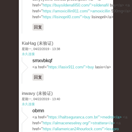
href="
https://buysildenafil50.com/">sildenafil
buy</a> <a
href="
https://amoxicillin911.com/">amoxicillin
500mg</a>
href="
https://lisinopril0.com/">buy
lisinopril</a>
回复
KiaHag (未验证)
星期一, 04/22/2019 - 13:38
永久连接
smxvbkqf
<a href="
https://lasix911.com/">buy
lasix</a>
回复
inwavy (未验证)
星期一, 04/22/2019 - 13:40
永久连接
obmn
<a href="
https://haltseguranca.com.br/">medrol</a>
<a
href="
https://almaceneselrey.org/">strattera</a>
<a
href="
https://allamerican24hourlock.com/">lexapro