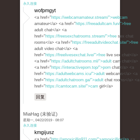
永久连接
wofpmgyt
<a href="
https://webcamamateur.stream/">webcam
amateur</a> <a href="
https://freeadultcam.fun/">free
adult chat</a> <a
href="
https://freesexchatrooms.stream/">free
sex chat
rooms</a> <a href="
https://freeadultvideochat.site/">free
adult video chat</a> <a
href="
https://freelivesexchat.live/">free
live sex chat</a>
<a href="
https://adultchatrooms.ml/">adult
cam chat</a>
<a href="
https://interactiveporn.top/">porn
chat</a> <a
href="
https://adultwebcams.icu/">adult
webcams</a> <a
href="
https://adultchatroom.ga/">adult
chat rooms</a> <a
href="
https://camtocam.site/">cam
girl</a>
回复
MiaHag (未验证)
星期一, 04/22/2019 - 08:07
永久连接
kmgijusz
<a href="
http://amoxicillin911.com/">amoxicillin</a>
<a