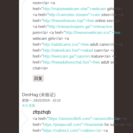
room</a> <a
href="
http://maturewebcam.site/">webcam
girls</a>
<a href="
http://camsites.stream/">cam
sites</a> <a
href="
http://freeonlinesex.top/">free
online sex</a>
<a href="
http://interactiveporn.ga/">interactive
porn</a> <a href="
http://freesexwebcam.icu/">free
webcam girls</a> <a
href="
http://adultcams.icu/">free
adult cams</a> <a
href="
http://nakedcam.fun/">naked
cam</a> <a
href="
http://teencam.ga/">jasmin
mature</a> <a
href="
http://freeadultsexchat.fun/">free
adult sex
chat</a>
回复
DenHag (未验证)
星期一, 04/22/2019 - 10:15
永久连接
zfrpzhqb
<a href="
https://amoxicillin5.com/">amoxicillin</a>
<a
href="
https://propecia8.com/">finasteride
for sale</a> <a
href="
https://valtrex1.com/">valtrex</a>
<a