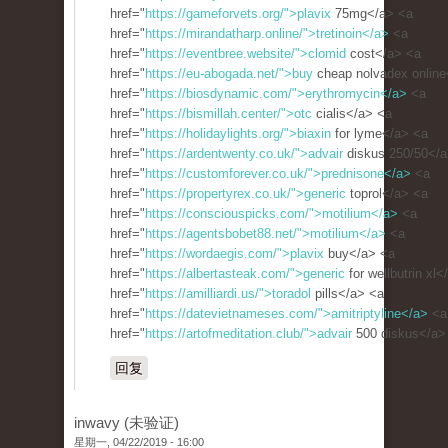
href="
https://gameforvets.org/">plavix
75mg</a> <a
href="
https://mirandatharp.online/">tretinoin</a>
<a
href="
https://eventbree.website/">clomid
cost</a> <a
href="
https://eu-abogada.net/">buy
cheap nolvadex online
href="
https://biosdynamic.com/">erythromycin</a>
<a
href="
https://bismillah.center/">otc
cialis</a> <a
href="
https://holidaylights.org/">biaxin
for lyme</a> <a
href="
https://ardentwenty.co.uk/">advair
diskus 250/50</a
href="
https://customforever.co.uk/">prednisone</a>
<a
href="
https://propertyrex.co.uk/">generic
toprol</a> <a
href="
https://consciouspicks.com/">motilium</a>
<a
href="
https://agentsbobet88.net/">motilium</a>
<a
href="
https://wordaegis.com/">plavix
buy</a> <a
href="
https://albertasteak.com/">generic
for wellbutrin xl<
href="
https://amilliardi.us/">toradol
pills</a> <a
href="
https://datevietnameses.com/">amitriptyline</a>
<a
href="
https://artofmeditation.club/">advair
500 diskus</a>
回复
inwavy (未验证)
星期一, 04/22/2019 - 16:00