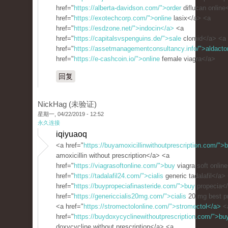
href="
https://alberta-davidson.com/">order
diflucan online
href="
https://exotechcorp.com/">online
lasix</a> <a
href="
https://esdzone.net/">indocin</a>
<a
href="
https://capitalsvspenguins.de/">sale
clomid</a> <a
href="
https://assetmanagementconsultancy.info/">aldact
href="
https://e-cashcoin.io/">online
female viagra</a>
回复
NickHag (未验证)
星期一, 04/22/2019 - 12:52
永久连接
iqiyuaoq
<a href="
https://buyamoxicillinwithoutprescription.com/">
amoxicillin without prescription</a> <a
href="
https://viagrasoftonline.com/">buy
viagra soft onlin
href="
https://tadalafil24.com/">cialis
generic tadalafil</a>
href="
https://buypropeciafinasteride.com/">buy
propecia<
href="
https://genericcialis20mg.com/">cialis
20 mg best p
<a href="
https://stromectolonline.com/">stromectol</a>
<
href="
https://buydoxycyclinewithoutprescription.com/">bu
doxycycline without prescription</a> <a