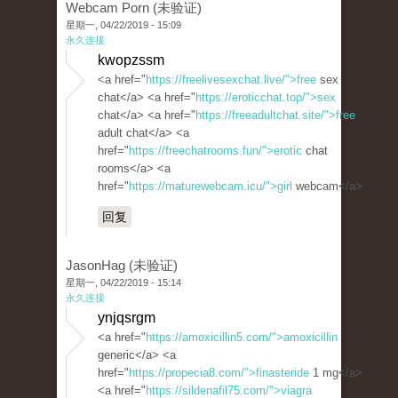
Webcam Porn (未验证)
星期一, 04/22/2019 - 15:09
永久连接
kwopzssm
<a href="
https://freelivesexchat.live/">free
sex
chat</a> <a href="
https://eroticchat.top/">sex
chat</a> <a href="
https://freeadultchat.site/">free
adult chat</a> <a
href="
https://freechatrooms.fun/">erotic
chat
rooms</a> <a
href="
https://maturewebcam.icu/">girl
webcam</a>
回复
JasonHag (未验证)
星期一, 04/22/2019 - 15:14
永久连接
ynjqsrgm
<a href="
https://amoxicillin5.com/">amoxicillin
generic</a> <a
href="
https://propecia8.com/">finasteride
1 mg</a>
<a href="
https://sildenafil75.com/">viagra