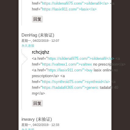
href="
https://sildenafil75.com/">sildenafil</a>
<a
href="
https://lasix911.com/">lasix</a>
回复
DenHag (未验证)
星期一, 04/22/2019 - 12:07
永久连接
rchcjqhz
<a href="
https://sildenafil75.com/">sildenafil</a>
<a
href="
https://valtrex1.com/">valtrex
no prescription</a>
<a href="
https://lasix911.com/">buy
lasix online no
prescription</a> <a
href="
https://synthroid75.com/">synthroid</a>
<a
href="
https://tadalafil365.com/">generic
tadalafil 40
mg</a>
回复
inwavy (未验证)
星期一, 04/22/2019 - 12:33
永久连接