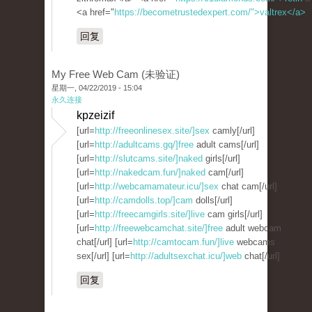
<a href="
https://becometrustedexpert.com/">valtrex</a>
回复
My Free Web Cam (未验证)
星期一, 04/22/2019 - 15:04
永久连接
kpzeizif
[url=
http://freeonlinesex.site/]sex
camly[/url]
[url=
http://adultcams.gq/]free
adult cams[/url]
[url=
http://slutcams.site/]naked
girls[/url]
[url=
http://nakedcam.fun/]naked
cam[/url]
[url=
http://webcamamateur.icu/]sex
chat cam[/url]
[url=
http://camdolls.top/]cam
dolls[/url]
[url=
http://freecamgirls.site/]live
cam girls[/url]
[url=
http://freewebcamchat.site/]free
adult webcam
chat[/url] [url=
http://camtocam.fun/]live
webcams
sex[/url] [url=
http://adultsexchat.icu/]web
chat[/url]
回复