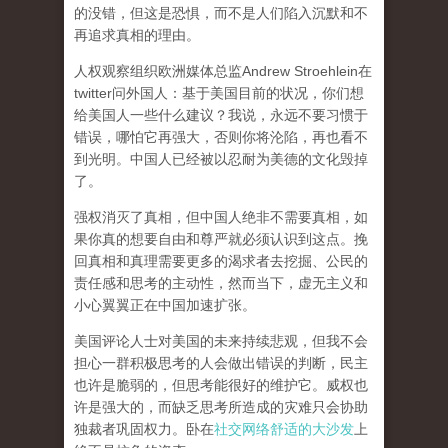
的没错，但这是恐惧，而不是人们陷入沉默和不
再追求真相的理由。
人权观察组织欧洲媒体总监Andrew Stroehlein在
twitter问外国人：基于美国目前的状况，你们想
给美国人一些什么建议？我说，永远不要习惯于
错误，哪怕它再强大，否则你将沦陷，再也看不
到光明。中国人已经被以忍耐为美德的文化毁掉
了。
强权消灭了真相，但中国人绝非不需要真相，如
果你真的想要自由和尊严就必须认识到这点。挽
回真相和真理需要更多的渴求者去挖掘、公民的
责任感和思考的主动性，然而当下，虚无主义和
小心翼翼正在中国加速扩张。
美国评论人士对美国的未来持续悲观，但我不会
担心一群积极思考的人会做出错误的判断，民主
也许是脆弱的，但思考能很好的维护它。威权也
许是强大的，而缺乏思考所造成的灾难只会协助
独裁者巩固权力。卧在
社交网络舒适的大沙发
上