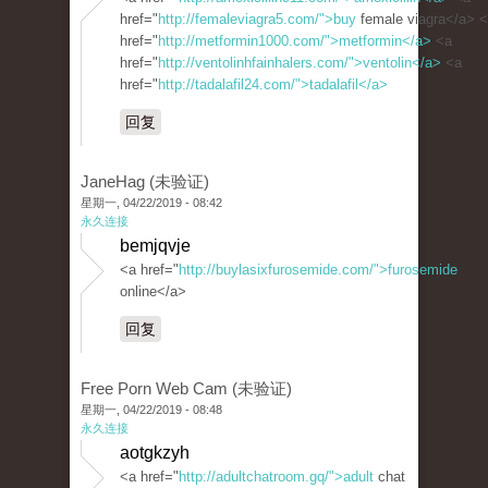
href="
http://femaleviagra5.com/">buy
female viagra</a> 
href="
http://metformin1000.com/">metformin</a>
<a
href="
http://ventolinhfainhalers.com/">ventolin</a>
<a
href="
http://tadalafil24.com/">tadalafil</a>
回复
JaneHag (未验证)
星期一, 04/22/2019 - 08:42
永久连接
bemjqvje
<a href="
http://buylasixfurosemide.com/">furosemide
online</a>
回复
Free Porn Web Cam (未验证)
星期一, 04/22/2019 - 08:48
永久连接
aotgkzyh
<a href="
http://adultchatroom.gq/">adult
chat