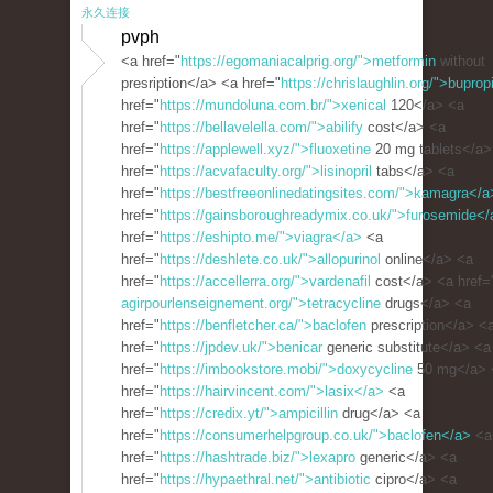
永久连接
pvph
<a href="
https://egomaniacalprig.org/">metformin
without
presription</a> <a href="
https://chrislaughlin.org/">bupro
href="
https://mundoluna.com.br/">xenical
120</a> <a
href="
https://bellavelella.com/">abilify
cost</a> <a
href="
https://applewell.xyz/">fluoxetine
20 mg tablets</a>
href="
https://acvafaculty.org/">lisinopril
tabs</a> <a
href="
https://bestfreeonlinedatingsites.com/">kamagra</a
href="
https://gainsboroughreadymix.co.uk/">furosemide</
href="
https://eshipto.me/">viagra</a>
<a
href="
https://deshlete.co.uk/">allopurinol
online</a> <a
href="
https://accellerra.org/">vardenafil
cost</a> <a href=
agirpourlenseignement.org/">tetracycline
drugs</a> <a
href="
https://benfletcher.ca/">baclofen
prescription</a> <
href="
https://jpdev.uk/">benicar
generic substitute</a> <a
href="
https://imbookstore.mobi/">doxycycline
50 mg</a> 
href="
https://hairvincent.com/">lasix</a>
<a
href="
https://credix.yt/">ampicillin
drug</a> <a
href="
https://consumerhelpgroup.co.uk/">baclofen</a>
<a
href="
https://hashtrade.biz/">lexapro
generic</a> <a
href="
https://hypaethral.net/">antibiotic
cipro</a> <a