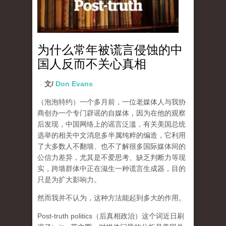
为什么常年被谎言侵蚀的中
国人反而不关心真相
文/
Don Evans
（泡泡特约）
一个多月前，一位老媒体人与我协
商创办一个专门辟谣的自媒体，因为在他的观察
后发现，中国网络上的谣言泛滥，有关美国总统
选举的相关中文消息多半属纯粹的编造，它利用
了大多数人不翻墙、也不了解很多国际媒体间的
公信力差异，尤其是不爱思考、缺乏判断力等现
实，跨墙群体中正在滋生一种谎言生成器，目的
只是为扩大影响力。
然而我并不认为，这种方法能起到多大的作用。
Post-truth politics（后真相政治）这个词近日刷