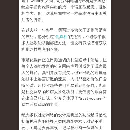
遍了twitter英文圈，对媒体问题的分析是美国总
统选举后舆论界突出的第一个话题型反思，规模
相当大。但，这其中如往常一样基本没有中国关
注者的身影。
在过去的一年多里，我写过多篇关于识别假消息
的技巧，也分析过“
伪真相
”的危害，不过似乎很
多人还没能掌握那些方法，也没有养成谨慎获取
和批判性思考的习惯。
市场化媒体正在日渐迫切的利益追求中沦陷，让
每个人都能发言的社交网络也同时成为了谎言最
大的舞台。真相并没有消失，但它出现的速度远
远赶不上谣言扩散的速度，人们只喜欢听他们爱
听的话、只接收那些他们喜欢看到的信息，也正
是社交网络的所谓人性化功能，更便捷的帮你筛
选出自己的口味，它充分体现了“trust yourself”
这句经典鸡汤的力量。
绝大多数社交网络的设计最明显的功能是满足包
括偏见在内的很多人类的思维弊端，对错不重
要，关键是要你喜欢。记得曾经有一位媒体主