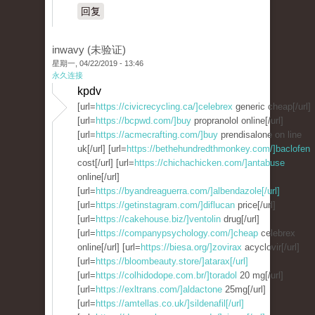
回复
inwavy (未验证)
星期一, 04/22/2019 - 13:46
永久连接
kpdv
[url=
https://civicrecycling.ca/]celebrex
generic cheap[/url]
[url=
https://bcpwd.com/]buy
propranolol online[/url]
[url=
https://acmecrafting.com/]buy
prendisalone on line
uk[/url] [url=
https://bethehundredthmonkey.com/]baclofen
cost[/url] [url=
https://chichachicken.com/]antabuse
online[/url]
[url=
https://byandreaguerra.com/]albendazole[/url]
[url=
https://getinstagram.com/]diflucan
price[/url]
[url=
https://cakehouse.biz/]ventolin
drug[/url]
[url=
https://companypsychology.com/]cheap
celebrex
online[/url] [url=
https://biesa.org/]zovirax
acyclovir[/url]
[url=
https://bloombeauty.store/]atarax[/url]
[url=
https://colhidodope.com.br/]toradol
20 mg[/url]
[url=
https://exltrans.com/]aldactone
25mg[/url]
[url=
https://amtellas.co.uk/]sildenafil[/url]