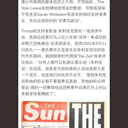
播公司新闻的媒体也弃之不用。尽管如此，The
Vote Leave依然继续使用这些数据，导致英国保
守党党员Sarah Wollaston等原本的组织支持者离
去，并抗议该组织的“后事实政治”。
Trump的支持者鲁迪·朱利安尼曾在一场演讲中
说，美国总统奥巴马上任八年前“没有一单成功的
伊斯兰恐怖袭击”在美国发生。然而2001年9月11
日的九一一袭击事件正是发生在朱利安尼任职纽
约市长期间。德国报章时代周报“Die Zeit”发表评
论指出：“任何人都可以轻易出看出他（朱利安
尼）在说谎，就算是为他拍掌的人也知道那只是
一个谎言，但是他们对此并不在乎。”显然朱利亚
尼和他的听众都不重视事实真相，而他的听众明
显会“感到一切事情包括恐怖事件自奥巴马上任以
来都变得更糟糕了”。