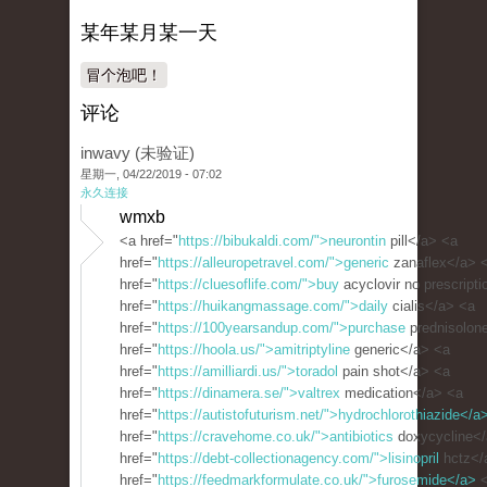
某年某月某一天
冒个泡吧！
评论
inwavy (未验证)
星期一, 04/22/2019 - 07:02
永久连接
wmxb
<a href="
https://bibukaldi.com/">neurontin
pill</a> <a
href="
https://alleuropetravel.com/">generic
zanaflex</a> 
href="
https://cluesoflife.com/">buy
acyclovir no prescript
href="
https://huikangmassage.com/">daily
cialis</a> <a
href="
https://100yearsandup.com/">purchase
prednisolon
href="
https://hoola.us/">amitriptyline
generic</a> <a
href="
https://amilliardi.us/">toradol
pain shot</a> <a
href="
https://dinamera.se/">valtrex
medication</a> <a
href="
https://autistofuturism.net/">hydrochlorothiazide</a
href="
https://cravehome.co.uk/">antibiotics
doxycycline</
href="
https://debt-collectionagency.com/">lisinopril
hctz</
href="
https://feedmarkformulate.co.uk/">furosemide</a>
<