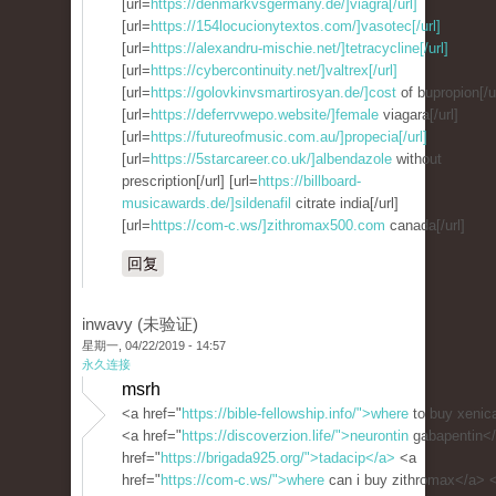
[url=
https://denmarkvsgermany.de/]viagra[/url]
[url=
https://154locucionytextos.com/]vasotec[/url]
[url=
https://alexandru-mischie.net/]tetracycline[/url]
[url=
https://cybercontinuity.net/]valtrex[/url]
[url=
https://golovkinvsmartirosyan.de/]cost
of bupropion[/ur
[url=
https://deferrvwepo.website/]female
viagara[/url]
[url=
https://futureofmusic.com.au/]propecia[/url]
[url=
https://5starcareer.co.uk/]albendazole
without
prescription[/url] [url=
https://billboard-
musicawards.de/]sildenafil
citrate india[/url]
[url=
https://com-c.ws/]zithromax500.com
canada[/url]
回复
inwavy (未验证)
星期一, 04/22/2019 - 14:57
永久连接
msrh
<a href="
https://bible-fellowship.info/">where
to buy xenic
<a href="
https://discoverzion.life/">neurontin
gabapentin<
href="
https://brigada925.org/">tadacip</a>
<a
href="
https://com-c.ws/">where
can i buy zithromax</a> 