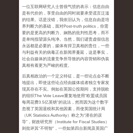
一位互联网研究人士曾很气愤的表示：信息自由
是有代价的，享受自由的同时就要承受谎言泛滥
的结果。话是没错，我依旧认为，信息自由是培
养判断力的基础，面对Post-truth politics，你需
要的是更高的判断力、娴熟的批判性思考，而不
是单纯指望源头纯净。当然，我们谴责虚假信息
永远都是必要的，媒体有捍卫真相的责任，一些
与利益有关的病毒正在新闻界蔓延，这是事实，
社会自媒体的流量竞争所导致的内容营销和伪装
真相有着更为严峻的程度。
后真相政治的一个定义特征，是一些论点会不断
地提出，即使这些论点经由媒体或者独立专家发
现其存在不实。例如在英国公投期间，支持脱欧
的组织The Vote Leave重复地使用“欧盟成员国
每周花费3.5亿英镑”的说法，然而因为这个数字
忽视了英国退税和其他因素，而使英国统计局
（UK Statistics Authority）称之为“潜在的误
导”，财政研究所（Institute for Fiscal Studies）
则批评其“不明智”，一些如第四台新闻及英国广