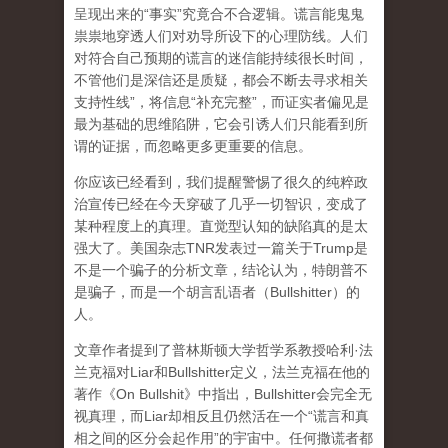
呈现出来的“事实”究竟合不合逻辑。谎言能鬼鬼
祟祟地穿透人们对劝导所设下的心理防线。人们
对符合自己预期的谎言的迷信能持续很长时间，
不管他们是深信还是质疑，都会不断去寻求相关
支持性线”，将信息“补充完整”，而证实者偏见是
最为基础的思维陷阱，它会引诱人们只能看到所
谓的证据，而忽略更多更重要的信息。
你应该已经看到，我们提醒警惕了很久的纯粹政
治宣传已经在今天穿破了几乎一切智识，变成了
某种程度上的真理。直觉型认知的缺陷真的是太
强大了。美国杂志TNR发表过一篇关于Trump是
不是一个骗子的分析文章，结论认为，特朗普不
是骗子，而是一个胡言乱语者（Bullshitter）的
人。
文章作者提到了普林斯顿大学哲学系教授哈利·法
兰克福对Liar和Bullshitter定义，法兰克福在他的
著作《On Bullshit》中指出，Bullshitter会完全无
视真理，而Liar却相反且仍然活在一个“谎言和真
相之间的区分会起作用”的宇宙中。任何撒谎者都