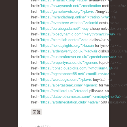
href="
https://emardi7k.org/">super
avana</a> <a
href="
https://alwayscash.net/">medication
metformin</a>
href="
https://gameforvets.org/">plavix
75mg</a> <a
href="
https://mirandatharp.online/">tretinoin</a>
<a
href="
https://eventbree.website/">clomid
cost</a> <a
href="
https://eu-abogada.net/">buy
cheap nolvadex online
href="
https://biosdynamic.com/">erythromycin</a>
<a
href="
https://bismillah.center/">otc
cialis</a> <a
href="
https://holidaylights.org/">biaxin
for lyme</a> <a
href="
https://ardentwenty.co.uk/">advair
diskus 250/50</a
href="
https://customforever.co.uk/">prednisone</a>
<a
href="
https://propertyrex.co.uk/">generic
toprol</a> <a
href="
https://consciouspicks.com/">motilium</a>
<a
href="
https://agentsbobet88.net/">motilium</a>
<a
href="
https://wordaegis.com/">plavix
buy</a> <a
href="
https://albertasteak.com/">generic
for wellbutrin xl<
href="
https://amilliardi.us/">toradol
pills</a> <a
href="
https://datevietnameses.com/">amitriptyline</a>
<a
href="
https://artofmeditation.club/">advair
500 diskus</a>
回复