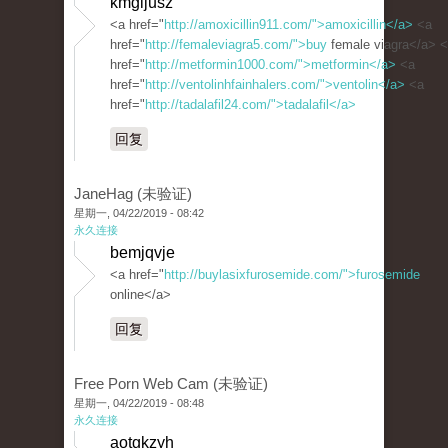
kmgijusz
<a href="
http://amoxicillin911.com/">amoxicillin</a>
<a
href="
http://femaleviagra5.com/">buy
female viagra</a> 
href="
http://metformin1000.com/">metformin</a>
<a
href="
http://ventolinhfainhalers.com/">ventolin</a>
<a
href="
http://tadalafil24.com/">tadalafil</a>
回复
JaneHag (未验证)
星期一, 04/22/2019 - 08:42
永久连接
bemjqvje
<a href="
http://buylasixfurosemide.com/">furosemide
online</a>
回复
Free Porn Web Cam (未验证)
星期一, 04/22/2019 - 08:48
永久连接
aotgkzyh