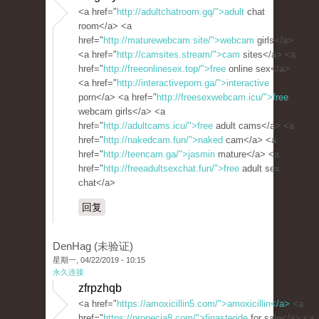
<a href="
http://adultchatroom.gq/">adult
chat
room</a> <a
href="
http://maturewebcam.site/">webcam
girls</a>
<a href="
http://camsites.stream/">cam
sites</a> <a
href="
http://freeonlinesex.top/">free
online sex</a>
<a href="
http://interactiveporn.ga/">interactive
porn</a> <a href="
http://freesexwebcam.icu/">free
webcam girls</a> <a
href="
http://adultcams.icu/">free
adult cams</a> <a
href="
http://nakedcam.fun/">naked
cam</a> <a
href="
http://teencam.ga/">jasmin
mature</a> <a
href="
http://freeadultsexchat.fun/">free
adult sex
chat</a>
回复
DenHag (未验证)
星期一, 04/22/2019 - 10:15
永久连接
zfrpzhqb
<a href="
https://amoxicillin5.com/">amoxicillin</a>
<a
href="
https://propecia8.com/">finasteride
for sale</a> <a