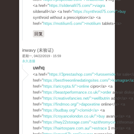
<a href="
https://sildenafil75.com/">viagra
sildenafil</a> <a href="
https://synthroid75.com/">buy
synthroid without a prescription</a> <a
href="
https://motilium5.com/">motilium
tablets</a>
回复
inwavy (未验证)
星期一, 04/22/2019 - 15:59
永久连接
uwhq
<a href="
https://3prestashop.com/">furosemide
for sale</
href="
https://bestfreeonlinedatingsites.com/">kamagra</a
href="
https://aricrypta.fi/">online
cipro</a> <a
href="
https://beastperformance.co.uk/">order
advair disk
href="
https://creativefancies.net/">wellbutrin
adhd</a> <a
href="
https://findmoo.org/">dapoxetine
online</a> <a
href="
https://budbay.org/">clomid</a>
<a
href="
https://croyancelondon.co.uk/">buy
avana</a> <a
href="
https://hwy22storage.com/">azithromycin
zithromax
href="
https://hairtospare.com.au/">estrace
1 mg</a> <a