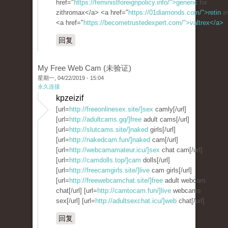
href="
https://feministforeignpolicy.info/">generic
for
zithromax</a> <a href="
https://01diamonds.com/">retin
a
<a href="
https://becometrustedexpert.com/">valtrex</a>
回复
My Free Web Cam (未验证)
星期一, 04/22/2019 - 15:04
永久连接
kpzeizif
[url=
http://freeonlinesex.site/]sex
camly[/url]
[url=
http://adultcams.gq/]free
adult cams[/url]
[url=
http://slutcams.site/]naked
girls[/url]
[url=
http://nakedcam.fun/]naked
cam[/url]
[url=
http://webcamamateur.icu/]sex
chat cam[/url]
[url=
http://camdolls.top/]cam
dolls[/url]
[url=
http://freecamgirls.site/]live
cam girls[/url]
[url=
http://freewebcamchat.site/]free
adult webcam
chat[/url] [url=
http://camtocam.fun/]live
webcams
sex[/url] [url=
http://adultsexchat.icu/]web
chat[/url]
回复