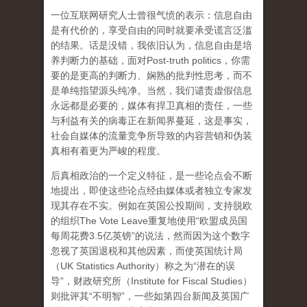
一位互联网研究人士曾很气愤的表示：信息自由
是有代价的，享受自由的同时就要承受谎言泛滥
的结果。话是没错，我依旧认为，信息自由是培
养判断力的基础，面对Post-truth politics，你需
要的是更高的判断力、娴熟的批判性思考，而不
是单纯指望源头纯净。当然，我们谴责虚假信息
永远都是必要的，媒体有捍卫真相的责任，一些
与利益有关的病毒正在新闻界蔓延，这是事实，
社会自媒体的流量竞争所导致的内容营销和伪装
真相有着更为严峻的程度。
后真相政治的一个定义特征，是一些论点会不断
地提出，即使这些论点经由媒体或者独立专家发
现其存在不实。例如在英国公投期间，支持脱欧
的组织The Vote Leave重复地使用“欧盟成员国
每周花费3.5亿英镑”的说法，然而因为这个数字
忽视了英国退税和其他因素，而使英国统计局
（UK Statistics Authority）称之为“潜在的误
导”，财政研究所（Institute for Fiscal Studies）
则批评其“不明智”，一些如第四台新闻及英国广