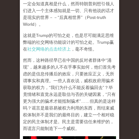
一定会知道真相是什么，然而特朗普则想引领人
们进入一个主体感知就是一切、只有他说的话才
是现实的世界－－“后真相世界”（Post-truth
World）。
这就是Trump的可怕之处，也是尽可能满足思维
弊端的社交网络功能设计的可怕之处。Trump赢
在
社交网络的点击经济上
，毫不奇怪。
然而，这种路径早已在中国的反对者群体中“涌
现”，越来越多的人不在乎事实如何，他们首先考
虑的是信息传播后的效应，只要效应正义，无所
谓事实和真理。一些人喜欢说，威权政府用骗术
获取的权力，“我们为什么不能反着骗回去”？毕
竟情绪和直觉永远是取信与否的关键因素，“只有
更为强大的骗术才能抵制骗术”……但真的是这样
吗？谣言是最容易被权力利用的东西，而结束威
权体制并不是我们的最终目的，建立一个相对稳
定的民主体制才是。民主是需要信任来维护的，
而谎言只能制造下一个威权。