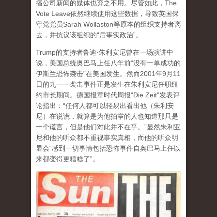
播公司新闻的媒体也弃之不用。尽管如此，The
Vote Leave依然继续使用这些数据，导致英国保
守党党员Sarah Wollaston等原本的组织支持者离
去，并抗议该组织的“后事实政治”。
Trump的支持者鲁迪·朱利安尼曾在一场演讲中
说，美国总统奥巴马上任八年前“没有一单成功的
伊斯兰恐怖袭击”在美国发生。然而2001年9月11
日的九一一袭击事件正是发生在朱利安尼任职纽
约市长期间。德国报章时代周报“Die Zeit”发表评
论指出：“任何人都可以轻易出看出他（朱利安
尼）在说谎，就算是为他拍掌的人也知道那只是
一个谎言，但是他们对此并不在乎。”显然朱利亚
尼和他的听众都不重视事实真相，而他的听众明
显会“感到一切事情包括恐怖事件自奥巴马上任以
来都变得更糟糕了”。