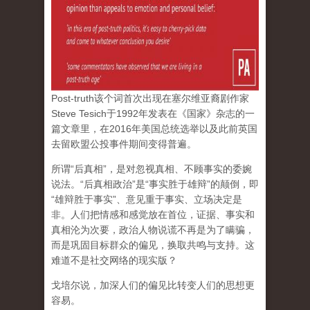
Post-truth该个词首次出现在塞尔维亚裔剧作家
Steve Tesich于1992年发表在《国家》杂志的一
篇文章里，在2016年美国总统选举以及此前英国
去留欧盟公投事件期间变得普遍。
所谓“后真相”，是对忽视真相、不顾事实的委婉
说法。“后真相政治”是“事实胜于雄辩”的颠倒，即
“雄辩胜于事实”、意见重于事实、立场决定是
非。人们把情感和感觉放在首位，证据、事实和
真相沦为次要，政治人物说谎不再是为了瞒骗，
而是巩固目标群众的偏见，换取共鸣与支持。这
难道不是社交网络的现实版？
戈培尔说，加深人们的偏见比转变人们的思想更
容易。