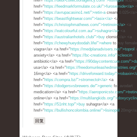
href="
https://debt-collectionagency.com/">lisinopril
hctz</
href="
https://feedmarkformulate.co.uk/">furosemide</a>
<
href="
https://avrupacasino1.net/">retin-a
cream 0.025</a>
href="
https://beastfightwear.com/">lasix</a>
<a
href="
https://christophmathews.com/">tretinoin</a>
<a
href="
https://eatcolourful.com.au/">suhagra</a>
<a
href="
https://australianhotels.club/">buy
clomid</a> <a
href="
https://chewyhueydoodah.life/">where
to buy female
viagra</a> <a href="
https://medplanadvisers.net/">toprol
x
anxiety</a> <a href="
https://bc-creations.info/">cleocin
antibiotic</a> <a href="
https://90daycontentcure.com/">d
usa</a> <a href="
https://freedomunleashedministries.org
16mg</a> <a href="
https://driveforward.today/">robaxin<
href="
https://compra.bz/">stromectol</a>
<a
href="
https://dodgersvsbrewers.de/">generic
for avodart
medication</a> <a href="
https://aeroponicstv.com/">tretin
online</a> <a href="
https://multilangkids.org/">doxycycli
href="
https://51nht.top/">buy
suhagra</a> <a
href="
https://bullishoncolombia.online/">lisinopril
20mg</a
回复