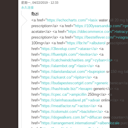
星期一, 04/22/2019 - 12:33
永久连接
fbzi
<a href="
https://echocharts.com/">lasix
water pill 20 mg 
prescription</a> <a href="
https://100yearsandup.com/">pr
acetate</a> <a href="
https://ddecommerce.com/">tetracy
prescription</a> <a href="
https://bestelfever.com/">viagra
100mg</a> <a href="
https://lbr.hr/">albuterol
prescription
href="
https://3levelup.com/">atarax</a>
<a
href="
https://fluentphi.com/">levitra</a>
<a
href="
https://catchwindcharities.org/">zyban</a>
<a
href="
https://alarmbot.org/">lasix</a>
<a
href="
https://dariolandazuri.com/">bupropion
sr 150 mg ta
href="
https://azkarot.co/">lipitor</a>
<a
href="
https://budapestescortgirl.com/">generic
benicar</a
href="
https://hashtrade.biz/">lexapro
generic</a> <a
href="
https://cpec.ca/">ampicillin
250mg</a> <a
href="
https://clarinhasaudavel.pt/">advair
online</a> <a
href="
https://meatfactor.ru/">actos</a>
<a
href="
https://colornutri.com/">baclofen</a>
<a
href="
https://dogwalkers.com.br/">diflucan
over counter</
href="
https://arrangement.international/">albendozale
purc