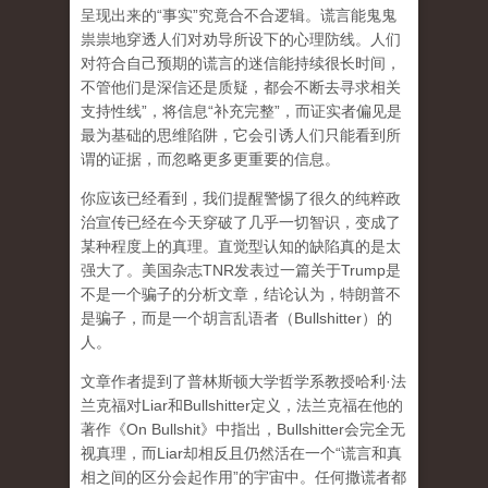
呈现出来的“事实”究竟合不合逻辑。谎言能鬼鬼
祟祟地穿透人们对劝导所设下的心理防线。人们
对符合自己预期的谎言的迷信能持续很长时间，
不管他们是深信还是质疑，都会不断去寻求相关
支持性线”，将信息“补充完整”，而证实者偏见是
最为基础的思维陷阱，它会引诱人们只能看到所
谓的证据，而忽略更多更重要的信息。
你应该已经看到，我们提醒警惕了很久的纯粹政
治宣传已经在今天穿破了几乎一切智识，变成了
某种程度上的真理。直觉型认知的缺陷真的是太
强大了。美国杂志TNR发表过一篇关于Trump是
不是一个骗子的分析文章，结论认为，特朗普不
是骗子，而是一个胡言乱语者（Bullshitter）的
人。
文章作者提到了普林斯顿大学哲学系教授哈利·法
兰克福对Liar和Bullshitter定义，法兰克福在他的
著作《On Bullshit》中指出，Bullshitter会完全无
视真理，而Liar却相反且仍然活在一个“谎言和真
相之间的区分会起作用”的宇宙中。任何撒谎者都