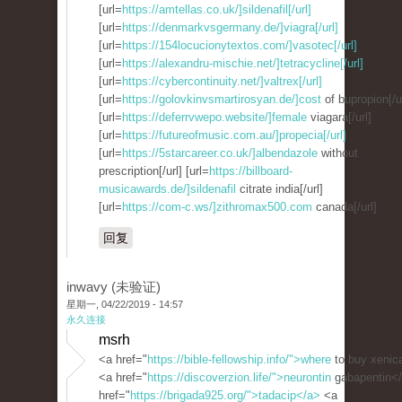
[url=
https://amtellas.co.uk/]sildenafil[/url]
[url=
https://denmarkvsgermany.de/]viagra[/url]
[url=
https://154locucionytextos.com/]vasotec[/url]
[url=
https://alexandru-mischie.net/]tetracycline[/url]
[url=
https://cybercontinuity.net/]valtrex[/url]
[url=
https://golovkinvsmartirosyan.de/]cost
of bupropion[/ur
[url=
https://deferrvwepo.website/]female
viagara[/url]
[url=
https://futureofmusic.com.au/]propecia[/url]
[url=
https://5starcareer.co.uk/]albendazole
without
prescription[/url] [url=
https://billboard-
musicawards.de/]sildenafil
citrate india[/url]
[url=
https://com-c.ws/]zithromax500.com
canada[/url]
回复
inwavy (未验证)
星期一, 04/22/2019 - 14:57
永久连接
msrh
<a href="
https://bible-fellowship.info/">where
to buy xenic
<a href="
https://discoverzion.life/">neurontin
gabapentin<
href="
https://brigada925.org/">tadacip</a>
<a