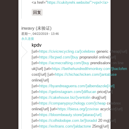
<a href="
https://cukityrehi.website/">vpxl</a>
回复
inwavy (未验证)
星期一, 04/22/2019 - 13:46
永久连接
kpdv
[url=
https://civicrecycling.ca/]celebrex
generic cheap[/url]
[url=
https://bcpwd.com/]buy
propranolol online[/url]
[url=
https://acmecrafting.com/]buy
prendisalone on line
uk[/url] [url=
https://bethehundredthmonkey.com/]baclofen
cost[/url] [url=
https://chichachicken.com/]antabuse
online[/url]
[url=
https://byandreaguerra.com/]albendazole[/url]
[url=
https://getinstagram.com/]diflucan
price[/url]
[url=
https://cakehouse.biz/]ventolin
drug[/url]
[url=
https://companypsychology.com/]cheap
celebrex
online[/url] [url=
https://biesa.org/]zovirax
acyclovir[/url]
[url=
https://bloombeauty.store/]atarax[/url]
[url=
https://colhidodope.com.br/]toradol
20 mg[/url]
[url=
https://exltrans.com/]aldactone
25mg[/url]