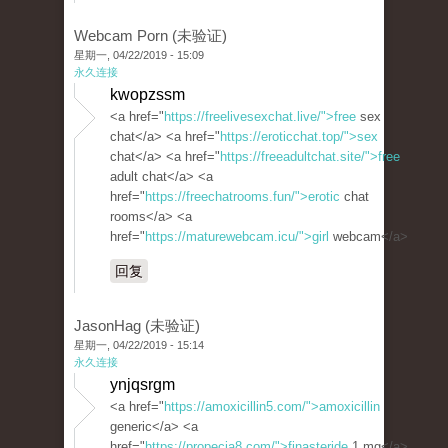
Webcam Porn (未验证)
星期一, 04/22/2019 - 15:09
永久连接
kwopzssm
<a href="
https://freelivesexchat.live/">free
sex
chat</a> <a href="
https://eroticchat.top/">sex
chat</a> <a href="
https://freeadultchat.site/">free
adult chat</a> <a
href="
https://freechatrooms.fun/">erotic
chat
rooms</a> <a
href="
https://maturewebcam.icu/">girl
webcam</a>
回复
JasonHag (未验证)
星期一, 04/22/2019 - 15:14
永久连接
ynjqsrgm
<a href="
https://amoxicillin5.com/">amoxicillin
generic</a> <a
href="
https://propecia8.com/">finasteride
1 mg</a>