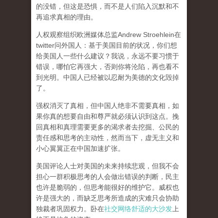
的没错，但这是恐惧，而不是人们陷入沉默和不
再追求真相的理由。
人权观察组织欧洲媒体总监Andrew Stroehlein在
twitter问外国人：基于美国目前的状况，你们想
给美国人一些什么建议？我说，永远不要习惯于
错误，哪怕它再强大，否则你将沦陷，再也看不
到光明。中国人已经被以忍耐为美德的文化毁掉
了。
强权消灭了真相，但中国人绝非不需要真相，如
果你真的想要自由和尊严就必须认识到这点。挽
回真相和真理需要更多的渴求者去挖掘、公民的
责任感和思考的主动性，然而当下，虚无主义和
小心翼翼正在中国加速扩张。
美国评论人士对美国的未来持续悲观，但我不会
担心一群积极思考的人会做出错误的判断，民主
也许是脆弱的，但思考能很好的维护它。威权也
许是强大的，而缺乏思考所造成的灾难只会协助
独裁者巩固权力。卧在
社交网络舒适的大沙发
上