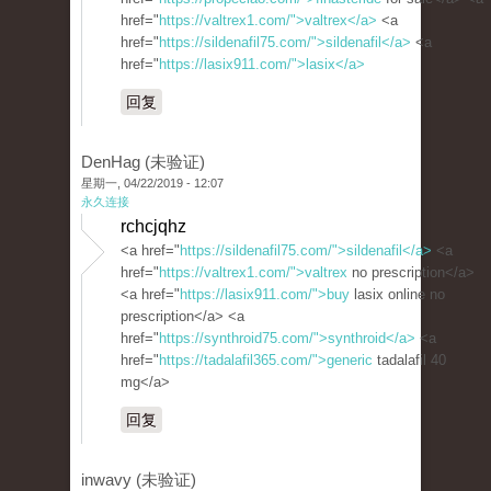
href="
https://valtrex1.com/">valtrex</a>
<a
href="
https://sildenafil75.com/">sildenafil</a>
<a
href="
https://lasix911.com/">lasix</a>
回复
DenHag (未验证)
星期一, 04/22/2019 - 12:07
永久连接
rchcjqhz
<a href="
https://sildenafil75.com/">sildenafil</a>
<a
href="
https://valtrex1.com/">valtrex
no prescription</a>
<a href="
https://lasix911.com/">buy
lasix online no
prescription</a> <a
href="
https://synthroid75.com/">synthroid</a>
<a
href="
https://tadalafil365.com/">generic
tadalafil 40
mg</a>
回复
inwavy (未验证)