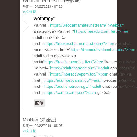
Webcam Porn Sites (未验证)
星期一, 04/22/2019 - 07:20
永久连接
wofpmgyt
<a href="
https://webcamamateur.stream/">webcam
amateur</a> <a href="
https://freeadultcam.fun/">free
adult chat</a> <a
href="
https://freesexchatrooms.stream/">free
sex chat
rooms</a> <a href="
https://freeadultvideochat.site/">free
adult video chat</a> <a
href="
https://freelivesexchat.live/">free
live sex chat</a>
<a href="
https://adultchatrooms.ml/">adult
cam chat</a>
<a href="
https://interactiveporn.top/">porn
chat</a> <a
href="
https://adultwebcams.icu/">adult
webcams</a> <a
href="
https://adultchatroom.ga/">adult
chat rooms</a> <a
href="
https://camtocam.site/">cam
girl</a>
回复
MiaHag (未验证)
星期一, 04/22/2019 - 08:07
永久连接