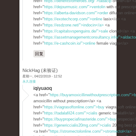
href="
https://benefitsforheroes.org/">tadacip
online</a> <
href="
https://dejourmusic.com/">ventolin
with out prescrip
href="
https://alberta-davidson.com/">order
diflucan online
href="
https://exotechcorp.com/">online
lasix</a> <a
href="
https://esdzone.net/">indocin</a>
<a
href="
https://capitalsvspenguins.de/">sale
clomid</a> <a
href="
https://assetmanagementconsultancy.info/">aldact
href="
https://e-cashcoin.io/">online
female viagra</a>
回复
NickHag (未验证)
星期一, 04/22/2019 - 12:52
永久连接
iqiyuaoq
<a href="
https://buyamoxicillinwithoutprescription.com/">
amoxicillin without prescription</a> <a
href="
https://viagrasoftonline.com/">buy
viagra soft onlin
href="
https://tadalafil24.com/">cialis
generic tadalafil</a>
href="
https://buypropeciafinasteride.com/">buy
propecia<
href="
https://genericcialis20mg.com/">cialis
20 mg best p
<a href="
https://stromectolonline.com/">stromectol</a>
<