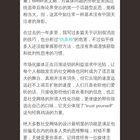
遍了twitter英文圈，对媒体问题的分析是美国总
统选举后舆论界突出的第一个话题型反思，规模
相当大。但，这其中如往常一样基本没有中国关
注者的身影。
在过去的一年多里，我写过多篇关于识别假消息
的技巧，也分析过“
伪真相
”的危害，不过似乎很
多人还没能掌握那些方法，也没有养成谨慎获取
和批判性思考的习惯。
市场化媒体正在日渐迫切的利益追求中沦陷，让
每个人都能发言的社交网络也同时成为了谎言最
大的舞台。真相并没有消失，但它出现的速度远
远赶不上谣言扩散的速度，人们只喜欢听他们爱
听的话、只接收那些他们喜欢看到的信息，也正
是社交网络的所谓人性化功能，更便捷的帮你筛
选出自己的口味，它充分体现了“trust yourself”
这句经典鸡汤的力量。
绝大多数社交网络的设计最明显的功能是满足包
括偏见在内的很多人类的思维弊端，对错不重
要，关键是要你喜欢。记得曾经有一位媒体主