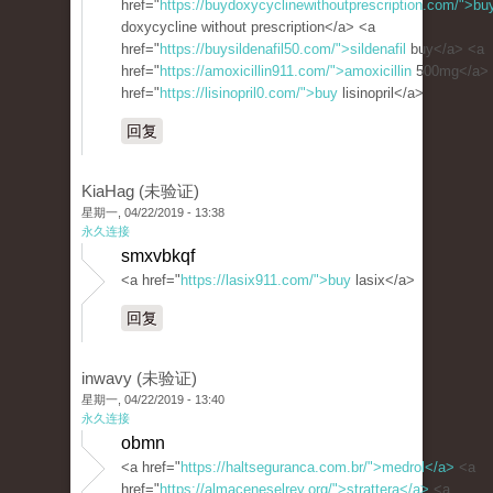
href="
https://buydoxycyclinewithoutprescription.com/">bu
doxycycline without prescription</a> <a
href="
https://buysildenafil50.com/">sildenafil
buy</a> <a
href="
https://amoxicillin911.com/">amoxicillin
500mg</a>
href="
https://lisinopril0.com/">buy
lisinopril</a>
回复
KiaHag (未验证)
星期一, 04/22/2019 - 13:38
永久连接
smxvbkqf
<a href="
https://lasix911.com/">buy
lasix</a>
回复
inwavy (未验证)
星期一, 04/22/2019 - 13:40
永久连接
obmn
<a href="
https://haltseguranca.com.br/">medrol</a>
<a
href="
https://almaceneselrey.org/">strattera</a>
<a