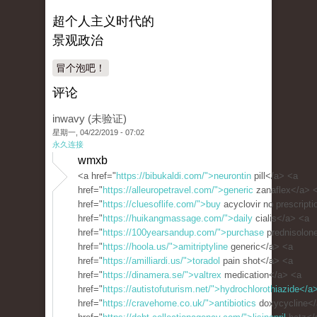
超个人主义时代的
景观政治
冒个泡吧！
评论
inwavy (未验证)
星期一, 04/22/2019 - 07:02
永久连接
wmxb
<a href="
https://bibukaldi.com/">neurontin
pill</a> <a
href="
https://alleuropetravel.com/">generic
zanaflex</a> 
href="
https://cluesoflife.com/">buy
acyclovir no prescript
href="
https://huikangmassage.com/">daily
cialis</a> <a
href="
https://100yearsandup.com/">purchase
prednisolon
href="
https://hoola.us/">amitriptyline
generic</a> <a
href="
https://amilliardi.us/">toradol
pain shot</a> <a
href="
https://dinamera.se/">valtrex
medication</a> <a
href="
https://autistofuturism.net/">hydrochlorothiazide</a
href="
https://cravehome.co.uk/">antibiotics
doxycycline</