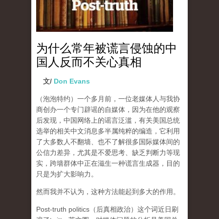
为什么常年被谎言侵蚀的中
国人反而不关心真相
文/
Don Evans
（泡泡特约）
一个多月前，一位老媒体人与我协
商创办一个专门辟谣的自媒体，因为在他的观察
后发现，中国网络上的谣言泛滥，有关美国总统
选举的相关中文消息多半属纯粹的编造，它利用
了大多数人不翻墙、也不了解很多国际媒体间的
公信力差异，尤其是不爱思考、缺乏判断力等现
实，跨墙群体中正在滋生一种谎言生成器，目的
只是为扩大影响力。
然而我并不认为，这种方法能起到多大的作用。
Post-truth politics（后真相政治）这个词近日刷