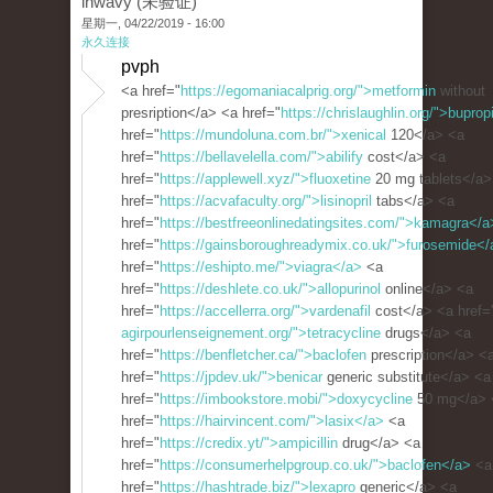
inwavy (未验证)
星期一, 04/22/2019 - 16:00
永久连接
pvph
<a href="
https://egomaniacalprig.org/">metformin
without
presription</a> <a href="
https://chrislaughlin.org/">bupro
href="
https://mundoluna.com.br/">xenical
120</a> <a
href="
https://bellavelella.com/">abilify
cost</a> <a
href="
https://applewell.xyz/">fluoxetine
20 mg tablets</a>
href="
https://acvafaculty.org/">lisinopril
tabs</a> <a
href="
https://bestfreeonlinedatingsites.com/">kamagra</a
href="
https://gainsboroughreadymix.co.uk/">furosemide</
href="
https://eshipto.me/">viagra</a>
<a
href="
https://deshlete.co.uk/">allopurinol
online</a> <a
href="
https://accellerra.org/">vardenafil
cost</a> <a href=
agirpourlenseignement.org/">tetracycline
drugs</a> <a
href="
https://benfletcher.ca/">baclofen
prescription</a> <
href="
https://jpdev.uk/">benicar
generic substitute</a> <a
href="
https://imbookstore.mobi/">doxycycline
50 mg</a> 
href="
https://hairvincent.com/">lasix</a>
<a
href="
https://credix.yt/">ampicillin
drug</a> <a
href="
https://consumerhelpgroup.co.uk/">baclofen</a>
<a
href="
https://hashtrade.biz/">lexapro
generic</a> <a