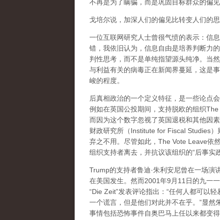
不再是为了瞒骗，而是巩固目标群众的偏见
戈培尔说，加深人们的偏见比转变人们的思
一位互联网研究人士曾很气愤的表示：信息
错，我依旧认为，信息自由是培养判断力的基础，面
判性思考，而不是单纯指望源头纯净。当然
与利益有关的病毒正在新闻界蔓延，这是事
峻的程度。
后真相政治的一个定义特征，是一些论点会
例如在英国公投期间，支持脱欧的组织The V
而因为这个数字忽视了英国退税和其他因素，而使英国
财政研究所（Institute for Fisca
弃之不用。尽管如此，The Vote Leave
组织支持者离去，并抗议该组织的“后事实政
Trump的支持者鲁迪·朱利安尼曾在一场
在美国发生。然而2001年9月11日的九
“Die Zeit”发表评论指出：“任何人
一个谎言，但是他们对此并不在乎。”显然
事情包括恐怖事件自奥巴马上任以来都变得