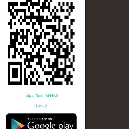
https://tr.im/hN4K9
Link 2
standard-icon-googleplay-app-store.png