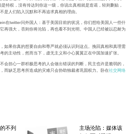
相是特权，没有传达到你这一级，你说出真相就是造谣，轻则删贴，
不是人们陷入沉默和不再追求真相的理由。
hlein在twitter问外国人：基于美国目前的状况，你们想给美国人一些什
它再强大，否则你将沦陷，再也看不到光明。中国人已经被以忍耐为
，如果你真的想要自由和尊严就必须认识到这点。挽回真相和真理需
考的主动性，然而当下，虚无主义和小心翼翼正在中国加速扩张。
不会担心一群积极思考的人会做出错误的判断，民主也许是脆弱的，
，而缺乏思考所造成的灾难只会协助独裁者巩固权力。卧在
社交网络
”的不列
主场沦陷：媒体该