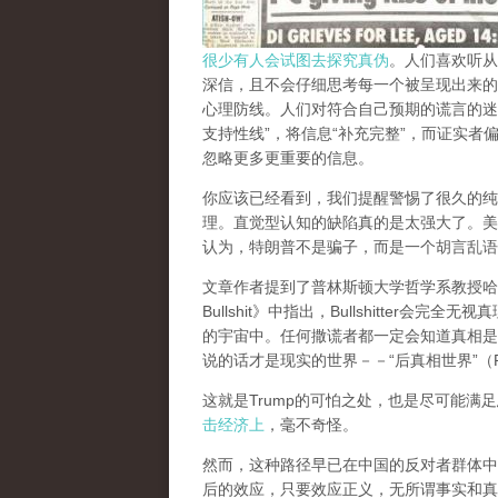
很少有人会试图去探究真伪
。人们喜欢听从
深信，且不会仔细思考每一个被呈现出来的
心理防线。人们对符合自己预期的谎言的迷
支持性线”，将信息“补充完整”，而证实
忽略更多更重要的信息。
你应该已经看到，我们提醒警惕了很久的纯
理。直觉型认知的缺陷真的是太强大了。美国
认为，特朗普不是骗子，而是一个胡言乱语者（Bu
文章作者提到了普林斯顿大学哲学系教授哈利·法兰
Bullshit》中指出，Bullshitter
的宇宙中。任何撒谎者都一定会知道真相是
说的话才是现实的世界－－“后真相世界”（Post-
这就是Trump的可怕之处，也是尽可能满
击经济上
，毫不奇怪。
然而，这种路径早已在中国的反对者群体中
后的效应，只要效应正义，无所谓事实和真