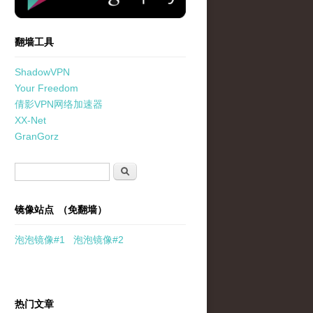
翻墙工具
ShadowVPN
Your Freedom
倩影VPN网络加速器
XX-Net
GranGorz
搜索表单
搜索
镜像站点 （免翻墙）
泡泡
镜像
#1
泡泡
镜像#2
热门文章