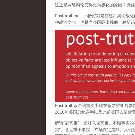
这正是网络舆论变得更为极化的原因？微信的
Post-truth politics恰好就是
种政治文化，也是当今国际出现的一种新趋
Post-truth该个词首次出现在塞尔维亚裔剧
2016年美国总统选举以及此前英国去留欧
所谓“后真相”，是对忽视真相、不顾事实的
实”、意见重于事实、立场决定是非。人们