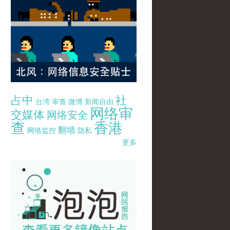
占中
社
台湾
审查
微博
新闻自由
网络审
交媒体
网络安全
查
香港
翻墙
网络监控
隐私
更多
pao-pao-banner-mirror-site-120814.jpg