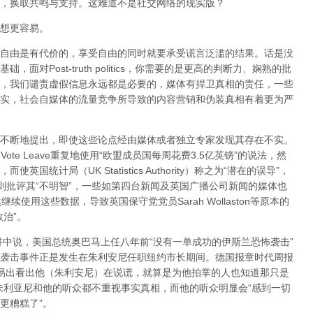
，换取共鸣与支持。这难道不是社交网络的现实版？
想更容易。
自由是有代价的，享受自由的同时就要承受谎言泛滥的结果。话是没
对Post-truth politics，你需要的是更高的判断力、娴熟的批
，我们谴责虚假信息永远都是必要的，媒体有捍卫真相的责任，一些
实，社会自媒体的流量竞争所导致的内容营销和伪装真相有着更为严
不断地提出，即使这些论点经由媒体或者独立专家发现其存在不实。
ote Leave重复地使用“欧盟成员国每周花费3.5亿英镑”的说法，然
统计局（UK Statistics Authority）称之为“潜在的误导”，
l Studies）则批评其“不明智”，一些如第四台新闻及英国广播公司新闻的媒体也
依然继续使用这些数据，导致英国保守党党员Sarah Wollaston等原本的
治”。
演讲中说，美国总统奥巴马上任八年前“没有一单成功的伊斯兰恐怖袭击”
一一袭击事件正是发生在朱利安尼任职纽约市长期间。德国报章时代周报
都可以轻易出看出他（朱利安尼）在说谎，就算是为他拍掌的人也知道那只是
朱利亚尼和他的听众都不重视事实真相，而他的听众明显会“感到一切
更糟糕了”。