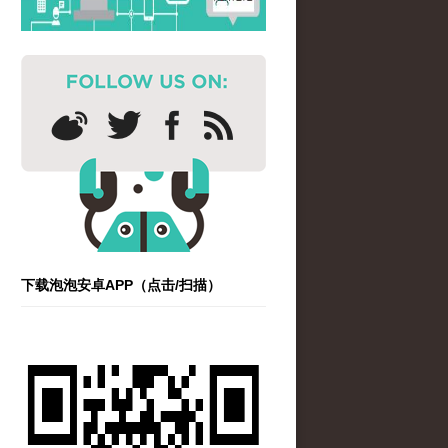
下载泡泡安卓APP（点击/扫描）