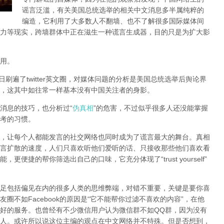
谣言泛滥，有关美国总统选举的相关中文消息多半属纯粹的
编造，它利用了大多数人不翻墙、也不了解很多国际媒体间
力等现实，跨墙群体中正在滋生一种谎言生成器，目的只是为扩大影
用。
）这个词近日刷遍了twitter英文圈，对媒体问题的分析是美国总统选举后舆论界
，这其中如往常一样基本没有中国关注者的身影。
消息的技巧，也分析过“
伪真相
”的危害，不过似乎很多人还没能掌握
考的习惯。
，让每个人都能发言的社交网络也同时成为了谎言最大的舞台。真相
言扩散的速度，人们只喜欢听他们爱听的话、只接收那些他们喜欢看
便捷的帮你筛选出自己的口味，它充分体现了“trust yourself”
足包括偏见在内的很多人类的思维弊端，对错不重要，关键是要你喜
圈不如Facebook的原因是“它不能帮你过滤不喜欢的内容”，在他
好的服务。也曾经有不少微信用户认为微信群不如QQ群，因为没有
人。或许所以说这位主编的观点在中文网络并不特殊。但是否想到，