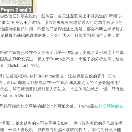
自己信任的朋友说出一些传言，会关注互联网上不择渠道的“新闻”并
“事实”究竟合不合逻辑。谎言能鬼鬼祟祟地穿透人们对劝导所设下的
信能持续很长时间，不管他们是深信还是质疑，都会不断去寻求相关
者偏见是最为基础的思维陷阱，它会引诱人们只能看到所谓的证据，而
粹政治宣传已经在今天穿破了几乎一切智识，变成了某种程度上的真
杂志TNR发表过一篇关于Trump是不是一个骗子的分析文章，结论
llshitter）的人。
克福对Liar和Bullshitter定义，法兰克福在他的著作《On
会完全无视真理，而Liar却相反且仍然活在一个“谎言和真相之间的区分会起作用”
什么，然而特朗普则想引领人们进入一个主体感知就是一切、只有他
truth World）。
足思维弊端的社交网络功能设计的可怕之处。Trump赢在
社交网络的点
“涌现”，越来越多的人不在乎事实如何，他们首先考虑的是信息传播
理。一些人喜欢说，威权政府用骗术获取的权力，“我们为什么不能