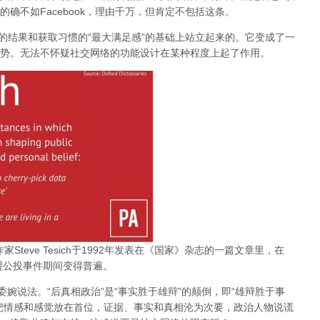
确不如Facebook，理由千万，但肯定不包括这条。
在这种舆论极化的结果和获取习惯的“最大满足感”的基础上站立起来的。它变成了一
势。无法不怀疑社交网络的功能设计在某种程度上起了作用。
作家Steve Tesich于1992年发表在《国家》杂志的一篇文章里，在
盟公投事件期间变得普遍。
委婉说法。“后真相政治”是“事实胜于雄辩”的颠倒，即“雄辩胜于事
把情感和感觉放在首位，证据、事实和真相沦为次要，政治人物说谎