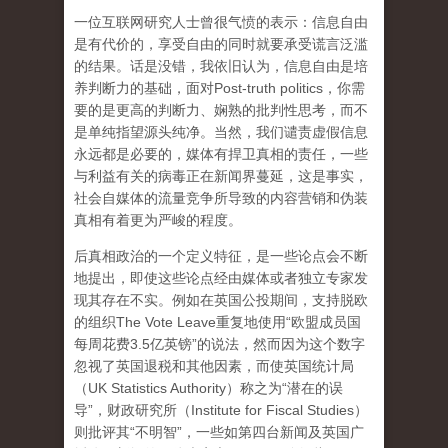
一位互联网研究人士曾很气愤的表示：信息自由
是有代价的，享受自由的同时就要承受谎言泛滥
的结果。话是没错，我依旧认为，信息自由是培
养判断力的基础，面对Post-truth politics，你需
要的是更高的判断力、娴熟的批判性思考，而不
是单纯指望源头纯净。当然，我们谴责虚假信息
永远都是必要的，媒体有捍卫真相的责任，一些
与利益有关的病毒正在新闻界蔓延，这是事实，
社会自媒体的流量竞争所导致的内容营销和伪装
真相有着更为严峻的程度。
后真相政治的一个定义特征，是一些论点会不断
地提出，即使这些论点经由媒体或者独立专家发
现其存在不实。例如在英国公投期间，支持脱欧
的组织The Vote Leave重复地使用“欧盟成员国
每周花费3.5亿英镑”的说法，然而因为这个数字
忽视了英国退税和其他因素，而使英国统计局
（UK Statistics Authority）称之为“潜在的误
导”，财政研究所（Institute for Fiscal Studies）
则批评其“不明智”，一些如第四台新闻及英国广