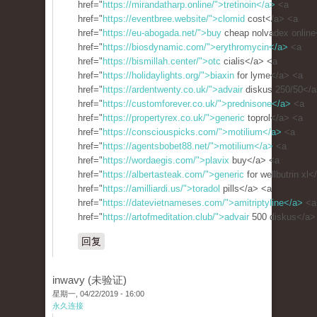
href="
https://mirandatharp.online/">tretinoin</a>
<a
href="
https://eventbree.website/">clomid
cost</a> <a
href="
https://eu-abogada.net/">buy
cheap nolvadex online
href="
https://biosdynamic.com/">erythromycin</a>
<a
href="
https://bismillah.center/">otc
cialis</a> <a
href="
https://holidaylights.org/">biaxin
for lyme</a> <a
href="
https://ardentwenty.co.uk/">advair
diskus 250/50</a
href="
https://customforever.co.uk/">prednisone</a>
<a
href="
https://propertyrex.co.uk/">generic
toprol</a> <a
href="
https://consciouspicks.com/">motilium</a>
<a
href="
https://agentsbobet88.net/">motilium</a>
<a
href="
https://wordaegis.com/">plavix
buy</a> <a
href="
https://albertasteak.com/">generic
for wellbutrin xl<
href="
https://amilliardi.us/">toradol
pills</a> <a
href="
https://datevietnameses.com/">amitriptyline</a>
<a
href="
https://artofmeditation.club/">advair
500 diskus</a>
回复
inwavy (未验证)
星期一, 04/22/2019 - 16:00
永久连接