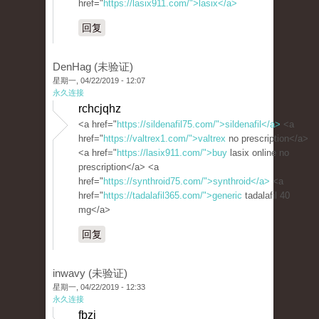
href="
https://lasix911.com/">lasix</a>
回复
DenHag (未验证)
星期一, 04/22/2019 - 12:07
永久连接
rchcjqhz
<a href="
https://sildenafil75.com/">sildenafil</a>
<a
href="
https://valtrex1.com/">valtrex
no prescription</a>
<a href="
https://lasix911.com/">buy
lasix online no
prescription</a> <a
href="
https://synthroid75.com/">synthroid</a>
<a
href="
https://tadalafil365.com/">generic
tadalafil 40
mg</a>
回复
inwavy (未验证)
星期一, 04/22/2019 - 12:33
永久连接
fbzi