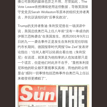
播公司新闻的媒体也弃之不用。尽管如此，The
Vote Leave依然继续使用这些数据，导致英国保
守党党员Sarah Wollaston等原本的组织支持者离
去，并抗议该组织的“后事实政治”。
Trump的支持者鲁迪·朱利安尼曾在一场演讲中
说，美国总统奥巴马上任八年前“没有一单成功的
伊斯兰恐怖袭击”在美国发生。然而2001年9月11
日的九一一袭击事件正是发生在朱利安尼任职纽
约市长期间。德国报章时代周报“Die Zeit”发表评
论指出：“任何人都可以轻易出看出他（朱利安
尼）在说谎，就算是为他拍掌的人也知道那只是
一个谎言，但是他们对此并不在乎。”显然朱利亚
尼和他的听众都不重视事实真相，而他的听众明
显会“感到一切事情包括恐怖事件自奥巴马上任以
来都变得更糟糕了”。