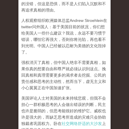
的没错，但这是恐惧，而不是人们陷入沉默和不
再追求真相的理由。
人权观察组织欧洲媒体总监Andrew Stroehlein在
twitter问外国人：基于美国目前的状况，你们想
给美国人一些什么建议？我说，永远不要习惯于
错误，哪怕它再强大，否则你将沦陷，再也看不
到光明。中国人已经被以忍耐为美德的文化毁掉
了。
强权消灭了真相，但中国人绝非不需要真相，如
果你真的想要自由和尊严就必须认识到这点。挽
回真相和真理需要更多的渴求者去挖掘、公民的
责任感和思考的主动性，然而当下，虚无主义和
小心翼翼正在中国加速扩张。
美国评论人士对美国的未来持续悲观，但我不会
担心一群积极思考的人会做出错误的判断，民主
也许是脆弱的，但思考能很好的维护它。威权也
许是强大的，而缺乏思考所造成的灾难只会协助
独裁者巩固权力。卧在
社交网络舒适的大沙发
上