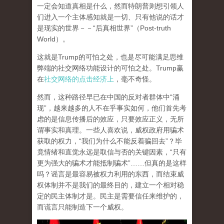
一定会知道真相是什么，然而特朗普则想引领人
们进入一个主体感知就是一切、只有他说的话才
是现实的世界－－“后真相世界”（Post-truth
World）。
这就是Trump的可怕之处，也是尽可能满足思维
弊端的社交网络功能设计的可怕之处。Trump赢
在
社交网络的点击经济上
，毫不奇怪。
然而，这种路径早已在中国的反对者群体中“涌
现”，越来越多的人不在乎事实如何，他们首先考
虑的是信息传播后的效应，只要效应正义，无所
谓事实和真理。一些人喜欢说，威权政府用骗术
获取的权力，“我们为什么不能反着骗回去”？毕
竟情绪和直觉永远是取信与否的关键因素，“只有
更为强大的骗术才能抵制骗术”……但真的是这样
吗？谣言是最容易被权力利用的东西，而结束威
权体制并不是我们的最终目的，建立一个相对稳
定的民主体制才是。民主是需要信任来维护的，
而谎言只能制造下一个威权。