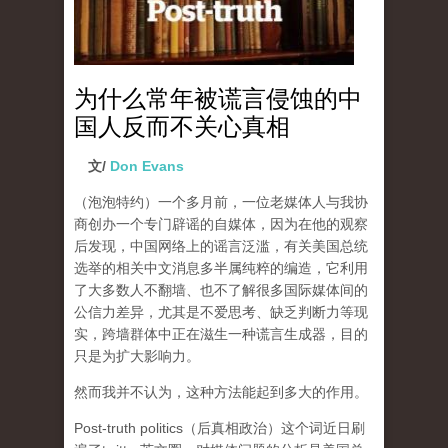
为什么常年被谎言侵蚀的中
国人反而不关心真相
文/
Don Evans
（泡泡特约）
一个多月前，一位老媒体人与我协
商创办一个专门辟谣的自媒体，因为在他的观察
后发现，中国网络上的谣言泛滥，有关美国总统
选举的相关中文消息多半属纯粹的编造，它利用
了大多数人不翻墙、也不了解很多国际媒体间的
公信力差异，尤其是不爱思考、缺乏判断力等现
实，跨墙群体中正在滋生一种谎言生成器，目的
只是为扩大影响力。
然而我并不认为，这种方法能起到多大的作用。
Post-truth politics（后真相政治）这个词近日刷