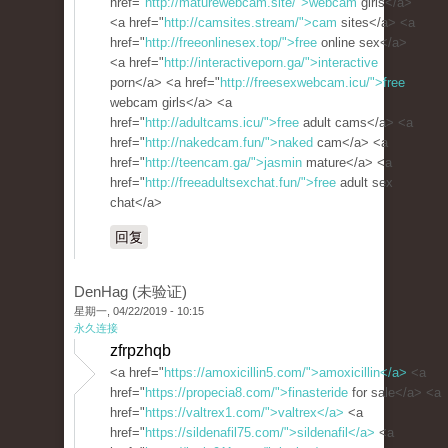
href="
http://maturewebcam.site/">webcam
girls</a>
<a href="
http://camsites.stream/">cam
sites</a> <a
href="
http://freeonlinesex.top/">free
online sex</a>
<a href="
http://interactiveporn.ga/">interactive
porn</a> <a href="
http://freesexwebcam.icu/">free
webcam girls</a> <a
href="
http://adultcams.icu/">free
adult cams</a> <a
href="
http://nakedcam.fun/">naked
cam</a> <a
href="
http://teencam.ga/">jasmin
mature</a> <a
href="
http://freeadultsexchat.fun/">free
adult sex
chat</a>
回复
DenHag (未验证)
星期一, 04/22/2019 - 10:15
永久连接
zfrpzhqb
<a href="
https://amoxicillin5.com/">amoxicillin</a>
<a
href="
https://propecia8.com/">finasteride
for sale</a> <a
href="
https://valtrex1.com/">valtrex</a>
<a
href="
https://sildenafil75.com/">sildenafil</a>
<a