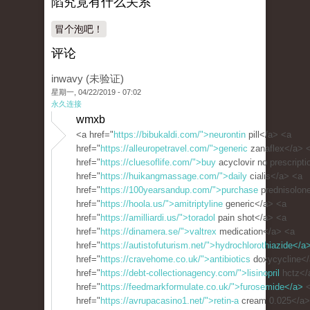
陷究竟有什么关系
冒个泡吧！
评论
inwavy (未验证)
星期一, 04/22/2019 - 07:02
永久连接
wmxb
<a href="
https://bibukaldi.com/">neurontin
pill</a> <a
href="
https://alleuropetravel.com/">generic
zanaflex</a> 
href="
https://cluesoflife.com/">buy
acyclovir no prescript
href="
https://huikangmassage.com/">daily
cialis</a> <a
href="
https://100yearsandup.com/">purchase
prednisolon
href="
https://hoola.us/">amitriptyline
generic</a> <a
href="
https://amilliardi.us/">toradol
pain shot</a> <a
href="
https://dinamera.se/">valtrex
medication</a> <a
href="
https://autistofuturism.net/">hydrochlorothiazide</a
href="
https://cravehome.co.uk/">antibiotics
doxycycline</
href="
https://debt-collectionagency.com/">lisinopril
hctz</
href="
https://feedmarkformulate.co.uk/">furosemide</a>
<
href="
https://avrupacasino1.net/">retin-a
cream 0.025</a>