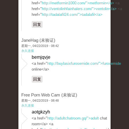
href="
http://metformin1000.com/">metformin</a>
<a
href="
http://ventolinhfainhalers.com/">ventolin</a>
<a
href="
http://tadalafil24.com/">tadalafil</a>
回复
JaneHag (未验证)
星期一, 04/22/2019 - 08:42
永久连接
bemjqvje
<a href="
http://buylasixfurosemide.com/">furosemide
online</a>
回复
Free Porn Web Cam (未验证)
星期一, 04/22/2019 - 08:48
永久连接
aotgkzyh
<a href="
http://adultchatroom.gq/">adult
chat
room</a> <a