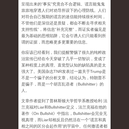
呈现出来的“事实”究竟合不合逻辑。谎言能鬼鬼
祟祟地穿透人们对劝导所设下的心理防线。人们
对符合自己预期的谎言的迷信能持续很长时间，
不管他们是深信还是质疑，都会不断去寻求相关
支持性线”，将信息“补充完整”，而证实者偏见是
最为基础的思维陷阱，它会引诱人们只能看到所
谓的证据，而忽略更多更重要的信息。
你应该已经看到，我们提醒警惕了很久的纯粹政
治宣传已经在今天穿破了几乎一切智识，变成了
某种程度上的真理。直觉型认知的缺陷真的是太
强大了。美国杂志TNR发表过一篇关于Trump是
不是一个骗子的分析文章，结论认为，特朗普不
是骗子，而是一个胡言乱语者（Bullshitter）的
人。
文章作者提到了普林斯顿大学哲学系教授哈利·法
兰克福对Liar和Bullshitter定义，法兰克福在他的
著作《On Bullshit》中指出，Bullshitter会完全无
视真理，而Liar却相反且仍然活在一个“谎言和真
相之间的区分会起作用”的宇宙中。任何撒谎者都