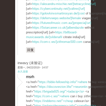
[url=
https://alexandru-mischie.net/]tetracycline[/url]
[url=
https://cybercontinuity.net/]valtrex[/url]
[url=
https://golovkinvsmartirosyan.de/]cost
of bupropion[/ur
[url=
https://deferrvwepo.website/]female
viagara[/url]
[url=
https://futureofmusic.com.au/]propecia[/url]
[url=
https://5starcareer.co.uk/]albendazole
without
prescription[/url] [url=
https://billboard-
musicawards.de/]sildenafil
citrate india[/url]
[url=
https://com-c.ws/]zithromax500.com
canada[/url]
回复
inwavy (未验证)
星期一, 04/22/2019 - 14:57
永久连接
msrh
<a href="
https://bible-fellowship.info/">where
to buy xenic
<a href="
https://discoverzion.life/">neurontin
gabapentin<
href="
https://brigada925.org/">tadacip</a>
<a
href="
https://com-c.ws/">where
can i buy zithromax</a> 
href="
https://inddemo.net/">cheap
celexa</a> <a
href="
https://golanvideoagency.info/">zanaflex</a>
<a