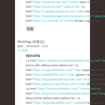
href="
https://exotechcorp.com/">online
lasix</a> <a
href="
https://esdzone.net/">indocin</a>
<a
href="
https://capitalsvspenguins.de/">sale
clomid</a> <a
href="
https://assetmanagementconsultancy.info/">aldact
href="
https://e-cashcoin.io/">online
female viagra</a>
回复
NickHag (未验证)
星期一, 04/22/2019 - 12:52
永久连接
iqiyuaoq
<a href="
https://buyamoxicillinwithoutprescription.com/">
amoxicillin without prescription</a> <a
href="
https://viagrasoftonline.com/">buy
viagra soft onlin
href="
https://tadalafil24.com/">cialis
generic tadalafil</a>
href="
https://buypropeciafinasteride.com/">buy
propecia<
href="
https://genericcialis20mg.com/">cialis
20 mg best p
<a href="
https://stromectolonline.com/">stromectol</a>
<
href="
https://buydoxycyclinewithoutprescription.com/">bu
doxycycline without prescription</a> <a
href="
https://buysildenafil50.com/">sildenafil
buy</a> <a