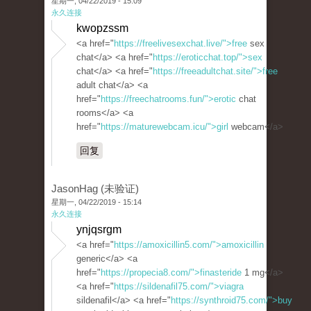
星期一, 04/22/2019 - 15:09
永久连接
kwopzssm
<a href="
https://freelivesexchat.live/">free
sex
chat</a> <a href="
https://eroticchat.top/">sex
chat</a> <a href="
https://freeadultchat.site/">free
adult chat</a> <a
href="
https://freechatrooms.fun/">erotic
chat
rooms</a> <a
href="
https://maturewebcam.icu/">girl
webcam</a>
回复
JasonHag (未验证)
星期一, 04/22/2019 - 15:14
永久连接
ynjqsrgm
<a href="
https://amoxicillin5.com/">amoxicillin
generic</a> <a
href="
https://propecia8.com/">finasteride
1 mg</a>
<a href="
https://sildenafil75.com/">viagra
sildenafil</a> <a href="
https://synthroid75.com/">buy