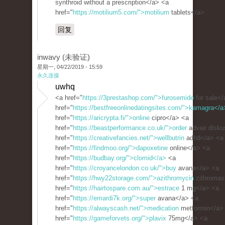
synthroid without a prescription</a> <a
href="
https://motilium5.com/">motilium
tablets</a>
回复
inwavy (未验证)
星期一, 04/22/2019 - 15:59
永久连接
uwhq
<a href="
https://3prestashop.com/">furosemide
for sale</
href="
https://bestfreeonlinedatingsites.com/">kamagra</a
href="
https://aricrypta.fi/">online
cipro</a> <a
href="
https://beastperformance.co.uk/">order
advair disk
href="
https://creativefancies.net/">wellbutrin
adhd</a> <a
href="
https://findmoo.org/">dapoxetine
online</a> <a
href="
https://budbay.org/">clomid</a>
<a
href="
https://croyancelondon.co.uk/">buy
avana</a> <a
href="
https://hwy22storage.com/">azithromycin
zithromax
href="
https://hairtospare.com.au/">estrace
1 mg</a> <a
href="
https://emardi7k.org/">super
avana</a> <a
href="
https://alwayscash.net/">medication
metformin</a>
href="
https://gameforvets.org/">plavix
75mg</a> <a