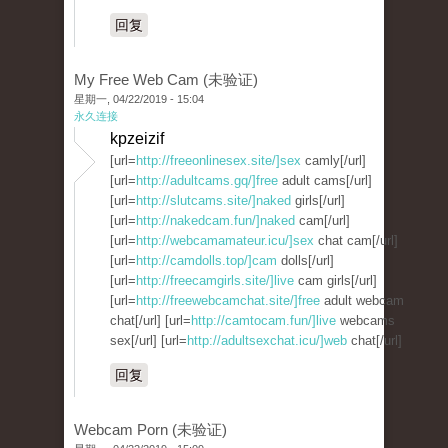
回复
My Free Web Cam (未验证)
星期一, 04/22/2019 - 15:04
永久连接
kpzeizif
[url=
http://freeonlinesex.site/]sex
camly[/url]
[url=
http://adultcams.gq/]free
adult cams[/url]
[url=
http://slutcams.site/]naked
girls[/url]
[url=
http://nakedcam.fun/]naked
cam[/url]
[url=
http://webcamamateur.icu/]sex
chat cam[/url]
[url=
http://camdolls.top/]cam
dolls[/url]
[url=
http://freecamgirls.site/]live
cam girls[/url]
[url=
http://freewebcamchat.site/]free
adult webcam
chat[/url] [url=
http://camtocam.fun/]live
webcams
sex[/url] [url=
http://adultsexchat.icu/]web
chat[/url]
回复
Webcam Porn (未验证)