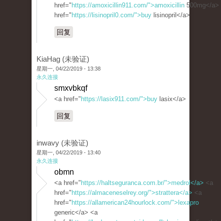
href="
https://amoxicillin911.com/">amoxicillin
500mg</a>
href="
https://lisinopril0.com/">buy
lisinopril</a>
回复
KiaHag (未验证)
星期一, 04/22/2019 - 13:38
永久连接
smxvbkqf
<a href="
https://lasix911.com/">buy
lasix</a>
回复
inwavy (未验证)
星期一, 04/22/2019 - 13:40
永久连接
obmn
<a href="
https://haltseguranca.com.br/">medrol</a>
<a
href="
https://almaceneselrey.org/">strattera</a>
<a
href="
https://allamerican24hourlock.com/">lexapro
generic</a> <a