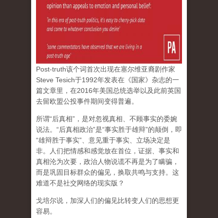
Post-truth该个词首次出现在塞尔维亚裔剧作家
Steve Tesich于1992年发表在《国家》杂志的一
篇文章里，在2016年美国总统选举以及此前英国
去留欧盟公投事件期间变得普遍。
所谓“后真相”，是对忽视真相、不顾事实的委婉
说法。“后真相政治”是“事实胜于雄辩”的颠倒，即
“雄辩胜于事实”、意见重于事实、立场决定是
非。人们把情感和感觉放在首位，证据、事实和
真相沦为次要，政治人物说谎不再是为了瞒骗，
而是巩固目标群众的偏见，换取共鸣与支持。这
难道不是社交网络的现实版？
戈培尔说，加深人们的偏见比转变人们的思想更
容易。