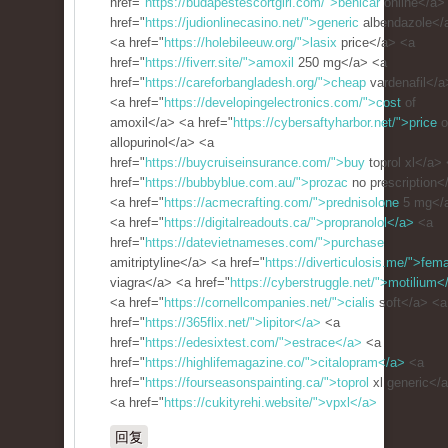
href="
https://budapestescortgirl.com/">benicar
online</a>
href="
https://judionlinecasino.net/">generic
albendazole</
<a href="
https://holebileeuw.org/">lasix
price</a> <a
href="
https://fiverr.site/">amoxil
250 mg</a> <a
href="
https://careforbangladesh.org/">cheap
vardenafil</a
<a href="
https://developingelectronics.com/">cost
of
amoxil</a> <a href="
https://cybersaftyharbor.net/">price
o
allopurinol</a> <a
href="
https://buycruiseinsurance.com/">buy
toprol xl</a>
href="
https://bubbyblue.com.au/">prozac
no prescription<
<a href="
https://acmecrafting.com/">prednisolone
5 mg</
<a href="
https://digitalreadouts.ca/">propranolol</a>
<a
href="
https://datevietnameses.com/">purchase
amitriptyline</a> <a href="
https://diverticulosis.me/">fem
viagra</a> <a href="
https://cyberstruggle.net/">motilium<
<a href="
https://cornellcompanies.net/">cialis
soft</a> <a
href="
https://365flix.net/">lipitor</a>
<a
href="
https://edesixtest.com/">estrace</a>
<a
href="
https://highlifemagazine.co/">citalopram</a>
<a
href="
https://fourseasonspainting.ca/">toprol
xl generic</
<a href="
https://cukityrehi.website/">vpxl</a>
回复