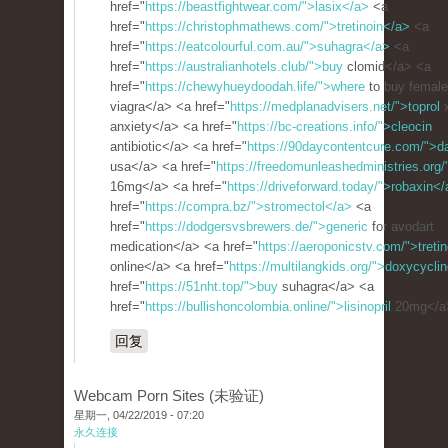
href="
https://beastfightwear.com/">lasix</a>
<a
href="
https://christophmathews.com/">tretinoin</a>
<a
href="
https://eatcolourful.com.au/">suhagra</a>
<a
href="
https://australianhotels.club/">buy
clomid</a> <a
href="
https://chewyhueydoodah.life/">where
to buy female
viagra</a> <a href="
https://medplanadvisers.net/">toprol
x
anxiety</a> <a href="
https://bc-creations.info/">cleocin
antibiotic</a> <a href="
https://90daycontentcure.com/">d
usa</a> <a href="
https://freedomunleashedministries.org
16mg</a> <a href="
https://driveforward.today/">robaxin<
href="
https://compra.bz/">stromectol</a>
<a
href="
https://dodgersvsbrewers.de/">generic
for avodart
medication</a> <a href="
https://aeroponicstv.com/">tretin
online</a> <a href="
https://multilangkids.org/">doxycycli
href="
https://51nht.top/">buy
suhagra</a> <a
href="
https://bullishoncolombia.online/">lisinopril
20mg</a
回复
Webcam Porn Sites (未验证)
星期一, 04/22/2019 - 07:20
永久连接