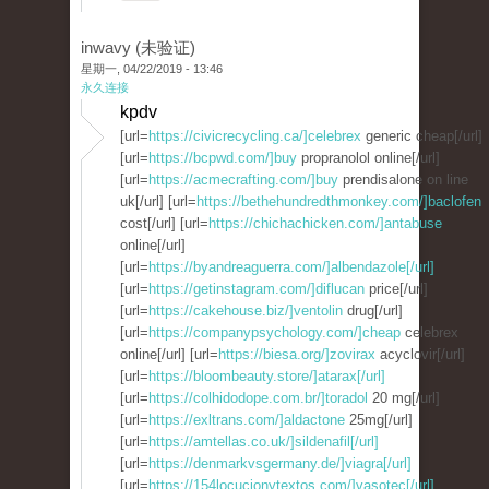
inwavy (未验证)
星期一, 04/22/2019 - 13:46
永久连接
kpdv
[url=
https://civicrecycling.ca/]celebrex
generic cheap[/url]
[url=
https://bcpwd.com/]buy
propranolol online[/url]
[url=
https://acmecrafting.com/]buy
prendisalone on line
uk[/url] [url=
https://bethehundredthmonkey.com/]baclofen
cost[/url] [url=
https://chichachicken.com/]antabuse
online[/url]
[url=
https://byandreaguerra.com/]albendazole[/url]
[url=
https://getinstagram.com/]diflucan
price[/url]
[url=
https://cakehouse.biz/]ventolin
drug[/url]
[url=
https://companypsychology.com/]cheap
celebrex
online[/url] [url=
https://biesa.org/]zovirax
acyclovir[/url]
[url=
https://bloombeauty.store/]atarax[/url]
[url=
https://colhidodope.com.br/]toradol
20 mg[/url]
[url=
https://exltrans.com/]aldactone
25mg[/url]
[url=
https://amtellas.co.uk/]sildenafil[/url]
[url=
https://denmarkvsgermany.de/]viagra[/url]
[url=
https://154locucionytextos.com/]vasotec[/url]