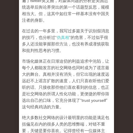
遍了twitter英文圈，对媒体问题的分析是美国总
统选举后舆论界突出的第一个话题型反思，规模
相当大。但，这其中如往常一样基本没有中国关
注者的身影。
在过去的一年多里，我写过多篇关于识别假消息
的技巧，也分析过“
伪真相
”的危害，不过似乎很
多人还没能掌握那些方法，也没有养成谨慎获取
和批判性思考的习惯。
市场化媒体正在日渐迫切的利益追求中沦陷，让
每个人都能发言的社交网络也同时成为了谎言最
大的舞台。真相并没有消失，但它出现的速度远
远赶不上谣言扩散的速度，人们只喜欢听他们爱
听的话、只接收那些他们喜欢看到的信息，也正
是社交网络的所谓人性化功能，更便捷的帮你筛
选出自己的口味，它充分体现了“trust yourself”
这句经典鸡汤的力量。
绝大多数社交网络的设计最明显的功能是满足包
括偏见在内的很多人类的思维弊端，对错不重
要，关键是要你喜欢。记得曾经有一位媒体主