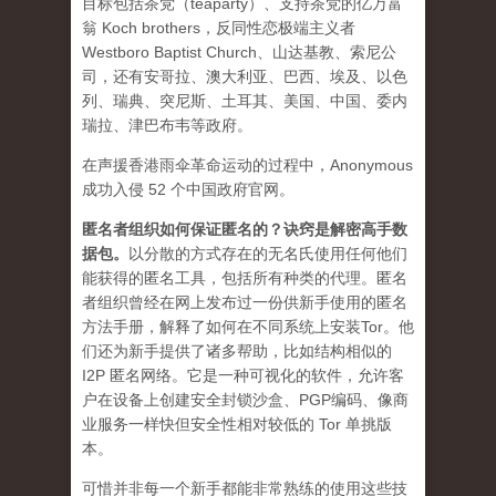
目标包括茶党（teaparty）、支持茶党的亿万富
翁 Koch brothers，反同性恋极端主义者
Westboro Baptist Church、山达基教、索尼公
司，还有安哥拉、澳大利亚、巴西、埃及、以色
列、瑞典、突尼斯、土耳其、美国、中国、委内
瑞拉、津巴布韦等政府。
在声援香港雨伞革命运动的过程中，Anonymous
成功入侵 52 个中国政府官网。
匿名者组织如何保证匿名的？诀窍是解密高手数
据包。
以分散的方式存在的无名氏使用任何他们
能获得的匿名工具，包括所有种类的代理。匿名
者组织曾经在网上发布过一份供新手使用的匿名
方法手册，解释了如何在不同系统上安装Tor。他
们还为新手提供了诸多帮助，比如结构相似的
I2P 匿名网络。它是一种可视化的软件，允许客
户在设备上创建安全封锁沙盒、PGP编码、像商
业服务一样快但安全性相对较低的 Tor 单挑版
本。
可惜并非每一个新手都能非常熟练的使用这些技