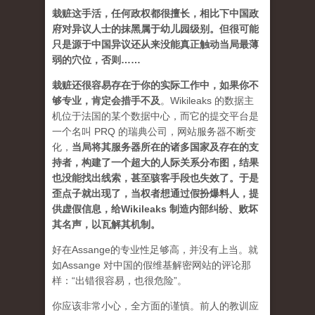
栽赃这手活，任何政权都很擅长，相比下中国政
府对异议人士的抹黑属于幼儿园级别。但很可能
只是源于中国异议还从来没能真正触动当局最薄
弱的穴位，否则……
栽赃还很容易存在于你的实际工作中，如果你不
够专业，肯定会措手不及
。
Wikileaks 的数据主
机位于法国的某个数据中心，而它的提交平台是
一个名叫 PRQ 的瑞典公司，网站服务器不断变
化，
当局将其服务器所在的诸多国家及存在的支
持者，构建了一个超大的人际关系分布图，结果
也没能找出线索，甚至骇客手段也失效了。于是
歪点子就出现了，当权者想通过假扮爆料人，提
供虚假信息，给Wikileaks 制造内部纠纷、败坏
其名声，以瓦解其机制。
好在Assange的专业性足够高，并没有上当。就
如Assange 对中国的假维基解密网站的评论那
样：
“出错很容易，也很危险”
。
你应该非常小心，全方面的谨慎。前人的教训应