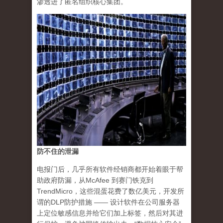
渗透进了匿名组织核心集团。
防不住的泄漏
电报门后，几乎所有软件经销商都开始着眼于帮
助政府防漏，从McAfee 到赛门铁克到
TrendMicro，
这些混蛋花费了数亿美元，开发所
谓的DLP防护措施
—— 设计软件在公司服务器
上定位敏感信息并给它们加上标签，然后对其进