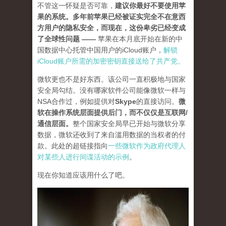
不管这一怀疑是否可靠，
建议你最好不要使用苹
果的系统。多年前苹果已经被证实完全不在意西
方用户的隐私安全，而现在，这份卑劣已经变成
了全球性问题 —
—
苹果在本月底开始在新的中
国数据中心托管中国用户的iCloud账户，
解锁
iCloud账户所需的加密密钥直接送给了共产党。
微软更也不是好东西。该公司一直积极地与国家
安全局勾结。没有哪家软件公司能像微软一样与
NSA合作过，例如提供对
Skype
的直接访问。
微
软在操作系统层面提供后门，而不仅仅是互联网/
通信层面
。
整个国家安全局早已开始与微软分享
数据，微软还收到了来自滥用数据的当权者的付
款。此处的超链接指向
一些微软作为政府代理人
对某些人进行间谍活动的示例
。
现在你知道应该用什么了吧。