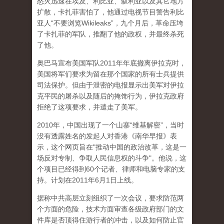
怒火迅速在埃及、利比亚、叙利亚以及其它地方
扩散，卡扎菲害怕了，他通过电视节目警告利比
亚人“不要浏览Wikileaks”，九个月后，革命压垮
了卡扎菲的军队，推翻了他的政权，并最终杀死
了他。
奥巴马宣布美国军队2011年年底撤离伊拉克时，
美国将军们要求为留在那个国家的所有士兵提供
司法保护。但由于泄密的电报显示出美军对伊拉
克平民的屠杀以及随后的掩饰行为，伊拉克政府
拒绝了这项要求，并遣走了美军。
2010年，中国出现了一个山寨“维基解密”，当时
没有透露姓名的发起人对香港《南华早报》表
示，这个网页旨在"推动中国的政治改革，这是一
场反对专制、争取人民信息权的斗争"。他说，这
个项目已经得到60个记者、律师和电脑专家的支
持。计划在2011年6月1日上线。
据称中共高层立刻组织了一次会议，要求防范两
个方面的危险，技术方面审查各级政府部门的文
件库是否顶得住游行者的冲击，以及如何防止官