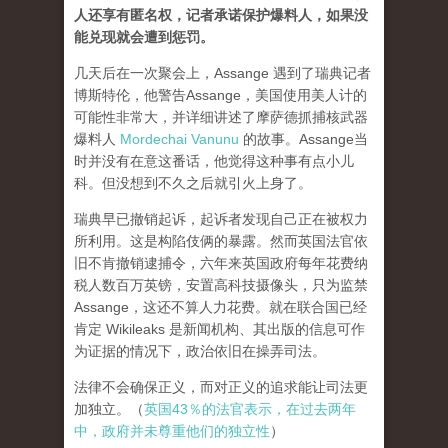
人还享有匿名权，记者承诺保护爆料人，如果没
能兑现就会遭到惩罚。
几天后在一次聚会上，Assange 遇到了瑞典记者
博斯特伦，他警告Assange，美国使用美人计的
可能性非常大，并详细讲述了摩萨德抓捕核武器
爆料人
Mordechai Vanunu
的故事。Assange当
时并没有在意这番话，他觉得这种事有点小儿
科。但没想到不久之后就引火上身了。
瑞典早已撤销起诉，起诉者发现自己正在被权力
所利用。这是构陷伎俩的暴露。然而英国法官依
旧不肯撤销逮捕令，六年来英国政府每年花费纳
税人数百万英镑，安置高科技摄像头，只为监禁
Assange，这还不算人力花费。就在联合国已经
肯定 Wikileaks 是新闻机构、其出版的信息可作
为证据的情况下，政治依旧在操弄司法。
法律不会确保正义，而对正义的追求能让司法更
加独立。（
英国43％的法官表示，在过去两年
中，政府并未尊重他们的独立性
）