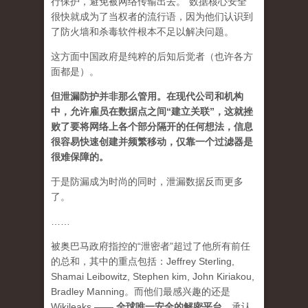
行保护，避免被网络传输出去。“数据核心安全”
很快就成为了当权者的流行语，因为他们认识到
了防火墙和杀毒软件根本不足以解决问题。
这方面中国政府是纯粹的后知后觉者（也许各方
面都是）。
但泄漏防护并非那么管用。在现代公司和机构
中，允许雇员在数据点之间“建立关联”，这就挫
败了要将网络上各个部分隔开的任何想法，信息
很容易快速创建并频繁移动，仅靠一个过滤器是
很难保障的。
于是防漏成为时尚的同时，泄漏数据反而更多
了。
……
被奥巴马政府指控的“泄密者”超过了他所有前任
的总和，其中的重点包括：Jeffrey Sterling,
Shamai Leibowitz, Stephen kim, John Kiriakou,
Bradley Manning。而他们最感兴趣的还是
Wikileaks ——
全球唯一安全的解密平台
。
承认