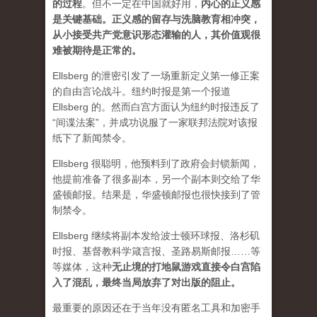
的过程
。但不一定在中国就好用，
内心的正义感
是关键基础。正义感的留存与洗脑教育相冲突，
从小接受共产党意识形态灌输的人，其价值观很
难被期待是正常的。
Ellsberg 的泄密引发了一场重新定义第一修正案
的自由言论战斗。纽约时报是第一个报道
Ellsberg 的。然而白宫方面认为纽约时报违反了
“间谍法案”，并成功说服了一家联邦法院对该报
纸下了新闻禁令。
Ellsberg 很聪明，他预料到了政府会封锁新闻，
他提前准备了很多副本，另一个副本则交给了华
盛顿邮报。结果是，华盛顿邮报也很快接到了管
制禁令。
Ellsberg 继续将副本发给波士顿环球报、洛杉矶
时报、基督教科学箴言报、圣路易斯邮报……等
等媒体，这种
无止境的打地鼠游戏直接令白宫陷
入了混乱，最终当局放弃了对出版的阻止。
最重要的原因还在于当年没有匿名工具和加密手