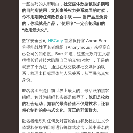
一些技巧的人都明白，
社交媒体数据被很多阴暗
的目的所使用，尤其事关权力关系稳固的时候，
你不用期待任何政权会手软 —— 当产品是免费
的，你我就是产品，“使用者”一定会把我们的
“效用最大化”。
数字安全公司
HBGary
首席执行官 Aaron Barr
希望能战胜匿名者组织（Anonymous）来提高自
己公司的知名度。Barr 知道，这些无政府主义者
很擅长通过技术隐藏自己的真实IP地址，于是他
就想了个办法，通过在线交谈和社交媒体的联
系，梳理出目标群体的人际关系，从而曝光真实
身份。
匿名者组织是目前世界上最大的、最活跃的黑客
组织。称其为组织其实都是侮辱了，
他们是松散
的社会运动，拥有的最高价值不仅是技术，还有
精心制作的参与式文化。真正的群策群力。
匿名者组织对任何反对言论自由和反社团主义价
值观和信条的目标进行蜂群式攻击，其中著名的