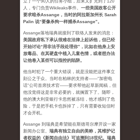
立了一个90人的任务小组，后来又扩充到了120
人，专门负责Wikileaks事件。
一些美国政客公开
要求暗杀Assange，当时的阿拉斯加州长 Sarah
Palin 说“要像杀狗一样捕杀Assange”。
Assange落地瑞典就接到了联络人发来的消息：
美国政府私下承认很难在法律上起诉他，但已经
开始讨论“用非法手段处理你”，比如在他身上安
放毒品、在其硬盘中植入儿童色情，或者想办法
让他卷入某些可以指控的陷阱。
他当时犯了一个重大错误，就是没能把这件事立
刻公之于众。当时在柏林的支持者——“加密电
话”公司首席技术官——要求帮他起草新闻稿，但
他没觉得这是非常必要的，就搁置下了。随即，
他的澳大利亚银行卡忽然被冻结，他才感到了危
险，于是把手机卡也拆掉了，只有需要收短信时
才会开机。
Assange 到瑞典是希望能在斯德哥尔摩开设一家
新闻办公室。
瑞典有独立自由的美称，其维护记
者权益的《新闻自由法》可追溯到18世纪。瑞典