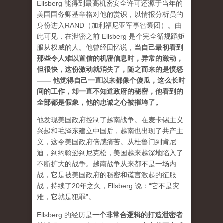
Ellsberg 能得到最高机密安全许可还源于当年的
美国国务卿基辛格对他的赏识，以情报分析员的
身份进入RAND（加利福尼亚军事智囊团）。由
此可见，在泄密之前 Ellsberg 是个完全循规蹈矩
服从权威的人。他曾经回忆说
，
当自己最初看到
那些令人难以置信的机密信息时，异常的激动，
但很快，这份激动就消失了，随之而来的是愤怒
—— 他觉得自己一直以来都像个傻瓜，这么长时
间的工作，却一直不知道政府的秘密，他看到的
全部都是假象，他的忠诚之心被摧垮了。
他发现美国政府控制了越南战争。在麦卡锡主义
兴起和毛泽东建立中国后，越南也出现了共产主
义，这令美国政府倍感痛苦。从杜鲁门到肯尼
迪，到约翰逊到尼克松，美国越来越深地陷入了
不断扩大的战争。越南战争从来都不是一场内
战，它是被美国政府的秘密和谎言激起的征服
战，持续了20年之久，Ellsberg 说：“它不是灾
难，它就是犯罪”。
Ellsberg 的经历是
一个非常合逻辑的打造泄密者