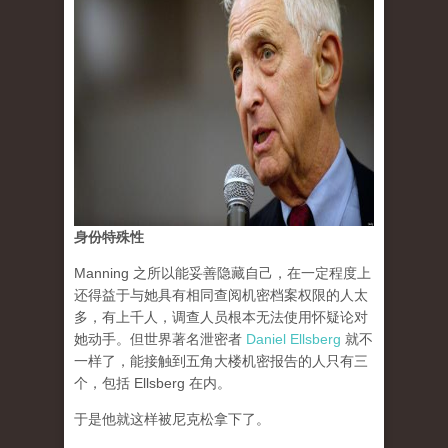
身份特殊性
Manning 之所以能妥善隐藏自己，在一定程度上
还得益于与她具有相同查阅机密档案权限的人太
多，有上千人，调查人员根本无法使用怀疑论对
她动手。但世界著名泄密者
Daniel Ellsberg
就不
一样了，能接触到五角大楼机密报告的人只有三
个，包括 Ellsberg 在内。
于是他就这样被尼克松拿下了。