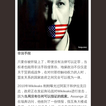
非法手段
只要你被怀疑上了，即便没有法律可以定罪，当
权者也能用非法手段侵害你。地缘政治不仅仅是
关于贸易或战争，在对付那些触动权力的人时，
盟友关系的国家政府之间完全可以视为一体。
2010年Wikileaks 刚刚曝光过阿富汗和伊拉克日
志，政府正在发起舆论战对Wikileaks进行攻击，
因为
当局没有任何可以指证的线索
。
Assange 正
在瑞典访问，他收到了一份情报，指五角大楼成