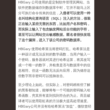
HBGary 公司使用的是定制软件管理其网站。当
软件把数据储存到数据库中时，它并不能马上区
分可执行命令传来的信息，
入侵者可以使用一种
名叫结构化查询语言（SQL）注入的方法，假装
正在输入某些无害的东西，比如用户名和密码，
而实际上输入了包含触发网站后台功能的字符，
甚至可以让网站交出敏感数据。匿名者很快发现
了这个漏洞，进入了该公司的密码数据库。
HBGary 使用哈希算法将密码打乱。哈希算法是
一种设计成无法反转的数学函数，当用户输入一
个密码，服务器就对其进行哈希运算，将其改写
成一个唯一的数字，并检查是否与数据库中的信
息相符。但这一函数无法反向应用，因为储存这
些数字而非密码可以抵御攻击。
至少理论上如此。但实际上，对密码稍有些了解
的黑客都知道，能够将每一个可能的密码输入哈
希函数，穷其所有直到找到符合的为止。而且破
译者可以使用彩虹表的方法极大提高处理速度。
HBGary公司并没有给哈希算法“加盐”，微软曾经