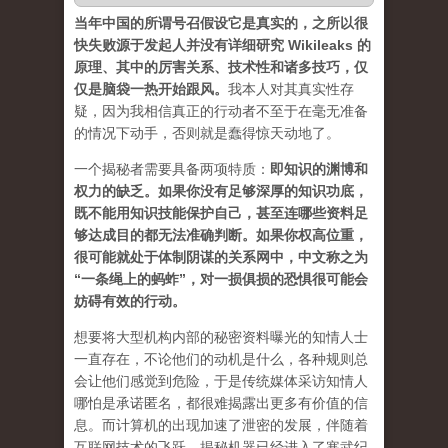
当年中国的所谓号召假设它是真实的，之所以很
快失败源于发起人并没有详细研究 Wikileaks 的
原理、其中的厉害关系、技术性和诸多技巧，仅
仅是脑袋一热开始跟风。
我本人对其真实性存
疑，因为我相信真正的行动者不至于在毫无准备
的情况下动手，否则就是蠢得惊天动地了。
一个揭秘者需要具备两项特质：
即知识的渊博和
权力的缺乏。如果你没有足够深厚的知识功底，
既不能用知识技能保护自己，甚至连哪些资料足
够达成目的都无法准确判断。如果你权高位重，
很可能就处于体制阴谋的关系网中，中文称之为
“一条绳上的蚂蚱”，对一损俱损的恐惧很可能会
妨碍有效的行动。
想要将大型机构内部的秘密资料曝光的知情人士
一直存在，不论他们的动机是什么，各种规则总
会让他们感觉到危险，于是传统媒体采访知情人
哪怕是承诺匿名，都很难揭露出更多有价值的信
息。而计算机的出现加速了泄密的发展，伴随着
互联网技术的飞跃，揭秘机器已经进入了寒武纪