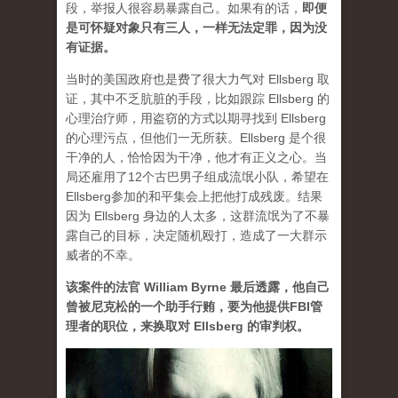
段，举报人很容易暴露自己。如果有的话，
即便
是可怀疑对象只有三人，一样无法定罪，因为没
有证据。
当时的美国政府也是费了很大力气对 Ellsberg 取
证，其中不乏肮脏的手段，比如跟踪 Ellsberg 的
心理治疗师，用盗窃的方式以期寻找到 Ellsberg
的心理污点，但他们一无所获。Ellsberg 是个很
干净的人，恰恰因为干净，他才有正义之心。当
局还雇用了12个古巴男子组成流氓小队，希望在
Ellsberg参加的和平集会上把他打成残废。结果
因为 Ellsberg 身边的人太多，这群流氓为了不暴
露自己的目标，决定随机殴打，造成了一大群示
威者的不幸。
该案件的法官 William Byrne 最后透露，他自己
曾被尼克松的一个助手行贿，要为他提供FBI管
理者的职位，来换取对 Ellsberg 的审判权。