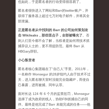
也如此，于是匿名者的行动变得很容易了。
匿名者很快进入了网站和Barr的twitter账户，并
获得了服务器上超过七万封电子邮件，并将其全
部泄漏。
正是匿名者从中找到的 Barr 的公司如何策划攻
击 Wikileaks，那些歪点子，全部被曝光了
。
否
则人们至今都不会了解，当权者是如何用技术抓
捕异议人士的，更不用提防范。最终 Barr 从
HBGary辞职。
小心叛变者
匿名者核心集团栽在了“自己人”手里。2011年，
一名称作 Monsegur 的28岁纽约人由于技术不过
关，进入匿名聊天室时没能完全隐藏IP，而使自
己暴露，进而被捕。同年认罪。
面对长达 124 年 6 个月的监禁惩罚，Monsegur
选择了成为政府的线人，协助FBI抓捕自己的同
伴。最终是他完成了Barr 未能完成的任务——他