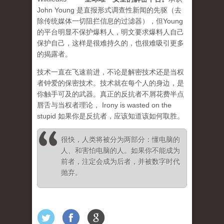
John Young 是直报形式调查性新闻的先驱（去
除传统媒体一切阻拦信息的过滤器），但Young
的平台明显不保护爆料人，明文要求爆料人自己
保护自己，这样是很难持久的，也很难吸引更多
的揭露者。
技术一直在飞速前进，不论是解密技术还是当权
者钟爱的保密技术。技术就在每个人的身边，是
你触手可及的武器。真正的反抗者不屑花费半点
唇舌与当权者理论， Irony is wasted on the
stupid 如果你是反抗者，应该知道该如何取胜。
很快，人类将被分为两部分：懂电脑的
人、和害怕电脑的人。如果你不能成为
前者，注定会成为后者，并被数字时代
抛弃。