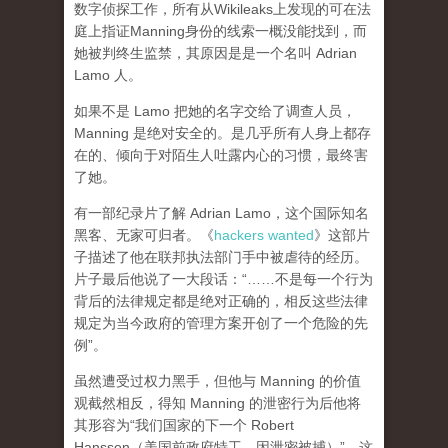
数字侦探工作，所有从Wikileaks上发现的可在法
庭上指证Manning身份的线索一概没能找到，而
她被判终生监禁，其原因是是一个名叫 Adrian
Lamo 人。
如果不是 Lamo 把她的名字交给了调查人员，
Manning 是绝对安全的。是几乎所有人身上都存
在的、倾向于对陌生人吐露内心的习惯，最终害
了她。
有一部纪录片了解 Adrian Lamo，这个国际知名
黑客、无家可归者。《
hackers wanted
》这部片
子描述了他在联邦执法部门手中被虐待的经历。
片子最后他说了一大段话：“……不是每一个行为
背后的法律规定都是绝对正确的，相反这些法律
规定为当今政府的管理方案开创了一个危险的先
例”。
虽然遭受过权力黑手，但他与 Manning 的价值
观截然相反，得知 Manning 的泄密行为后他将
其形容为“我们国家的下一个 Robert
Hanssen（美国前政府特工，因泄密被捕）”。这