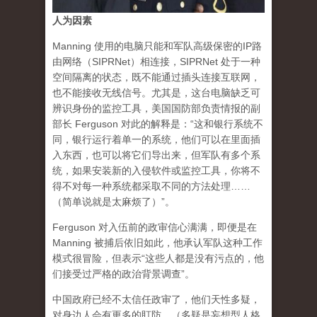
人为因素
Manning 使用的电脑只能和军队高级保密的IP路
由网络（SIPRNet）相连接，SIPRNet 处于一种
空间隔离的状态，既不能通过插头连接互联网，
也不能接收无线信号。尤其是，这台电脑缺乏可
辨识身份的监控工具，美国国防部负责情报的副
部长 Ferguson 对此的解释是：“这和银行系统不
同，银行运行着单一的系统，他们可以在里面插
入东西，也可以将它们导出来，但军队有多个系
统，如果安装新的入侵软件或监控工具，你将不
得不对每一种系统都采取不同的方法处理……
（简单说就是太麻烦了）”。
Ferguson 对入伍前的政审信心满满，即便是在
Manning 被捕后依旧如此，他承认军队这种工作
模式很冒险，但表示“这些人都是没有污点的，他
们接受过严格的政治背景调查”。
中国政府已经不太信任政审了，他们天性多疑，
对身边人会有更多的盯防。（多疑是妄想型人格