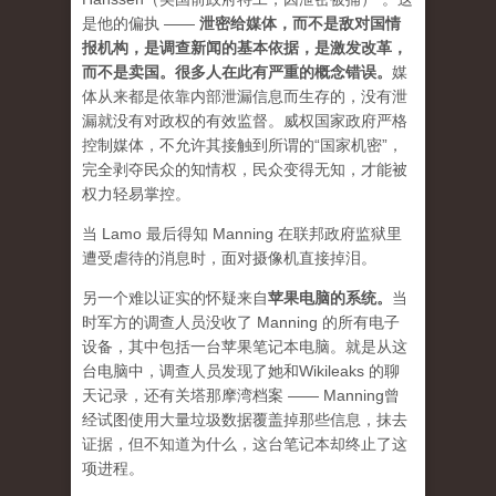
是他的偏执 ——
泄密给媒体，而不是敌对国情
报机构，是调查新闻的基本依据，是激发改革，
而不是卖国。很多人在此有严重的概念错误。
媒
体从来都是依靠内部泄漏信息而生存的，没有泄
漏就没有对政权的有效监督。威权国家政府严格
控制媒体，不允许其接触到所谓的“国家机密”，
完全剥夺民众的知情权，民众变得无知，才能被
权力轻易掌控。
当 Lamo 最后得知 Manning 在联邦政府监狱里
遭受虐待的消息时，面对摄像机直接掉泪。
另一个难以证实的怀疑来自
苹果电脑的系统
。
当
时军方的调查人员没收了 Manning 的所有电子
设备，其中包括一台苹果笔记本电脑。就是从这
台电脑中，调查人员发现了她和Wikileaks 的聊
天记录，还有关塔那摩湾档案 —— Manning曾
经试图使用大量垃圾数据覆盖掉那些信息，抹去
证据，但不知道为什么，这台笔记本却终止了这
项进程。