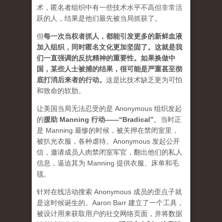
术，匿名者组织中有一些技术水平不高但非常活
跃的人，结果是他们最先被当局抓获了。
但
每一次当权者抓人，都能引发更多的新鲜血液
加入组织，同时匿名文化更加坚固了。这就是我
们一直强调的反抗精神的重要性。如果换做中
国，某些人士被捕的结果，很可能是严重甚至彻
底打消后来者的行动
。
这是比技术缺乏更为可怕
和致命的软肋。
让美国当局无法忍受的是 Anonymous 组织发起
的
援助 Manning 行动——“Bradical”
。当时正
是 Manning 最惨的时候，被关押在禁闭室里，
被扒光衣服，各种虐待。Anonymous 发起公开
信，邀请成员人肉禁闭室军官，翻出他们的私人
信息，逼迫其为 Manning 提供衣服、床单和毛
毯。
针对在线活动搜索 Anonymous 成员的歪点子就
是这时候诞生的。Aaron Barr 建立了一个工具，
被设计用来获取用户的社交网络页面，并将数据