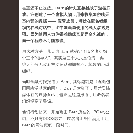
甚至还不止这些。
Barr 的计划直接挑战了道德底
线。它创建了一个虚拟人物，用来收集加密聊天
室内部的数据 —— 假冒成员，潜伏在匿名者组
织的在线对话中。比中国当局使用的线人渗透更
狠。因为使用人力你很难确保其是完全忠诚的，
而一个程序不可能撒谎。
用这种方法，几天内 Barr 就确定了匿名者组织
中三个“领导人”。其实这三个人只是沧海一粟，
绝大部分无政府主义运动都拥有不计其数的小型
组织。
当时金融时报报道了 Barr，其标题就是《逐渐包
围网络活动家的网》。Barr 是太狂了，居然登陆
媒体新闻宣扬自己，也正是这篇报道，让匿名者
组织提高了警惕。
他们行动起来，开始攻击 Barr 所在的HBGary公
司。不只有DDOS攻击，匿名者组织不满足于让
Barr 的网站瘫痪一段时间。