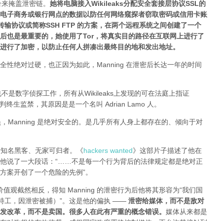
组合来掩盖泄密链。
她将电脑接入Wikileaks分配安全套接层协议SSL的
电子商务或银行网点的数据以防任何网络窥探者窃取密码或信用卡账
 文件传输协议或简称SSH FTP 的方案，在两个远程系统之间创建了一个
后也是最重要的，她使用了Tor，将真实目的路径在互联网上进行了
进行了加密，以防止任何人拼凑出最终目的地和发出地址。
性绝对过硬，也正因为如此，Manning 在泄密后长达一年的时间
也不是数字侦探工作，所有从Wikileaks上发现的可在法庭上指证
终生监禁，其原因是是一个名叫 Adrian Lamo 人。
员，Manning 是绝对安全的。是几乎所有人身上都存在的、倾向于对
个国际知名黑客、无家可归者。《
hackers wanted
》这部片子描述了他在
他说了一大段话：“……不是每一个行为背后的法律规定都是绝对正
方案开创了一个危险的先例”。
的价值观截然相反，得知 Manning 的泄密行为后他将其形容为“我们国
前政府特工，因泄密被捕）”。这是他的偏执 ——
泄密给媒体，而不是敌对
发改革，而不是卖国。很多人在此有严重的概念错误。
媒体从来都是