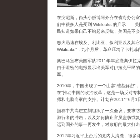
在突尼斯，街头小贩博阿齐齐在省府办公室
们中很多人是受到 Wikileaks 的启
民知道如果自己不站起来反抗，美国是不会
怒火迅速在埃及、利比亚、叙利亚以及其它
Wikileaks”，九个月后，革命压垮了
奥巴马宣布美国军队2011年年底撤离伊
由于泄密的电报显示出美军对伊拉克平民的
军。
2010年，中国出现了一个山寨“维基解密
在"推动中国的政治改革，这是一场反对专
师和电脑专家的支持。计划在2011年6月1
据称中共高层立刻组织了一次会议，要求防
游行者的冲击，以及如何防止官员盗窃或复
运到国外的事一再发生，对政府的最大打击就
2012年习近平上台后的党内大清洗，很