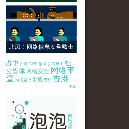
占中
社
台湾
审查
微博
新闻自由
网络审
交媒体
网络安全
查
香港
翻墙
网络监控
隐私
更多
pao-pao-banner-mirror-site-120814.jpg