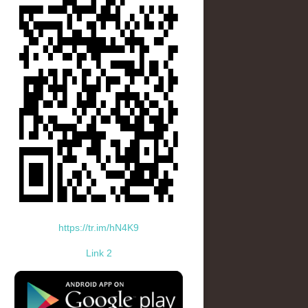
https://tr.im/hN4K9
Link 2
standard-icon-googleplay-app-store.png