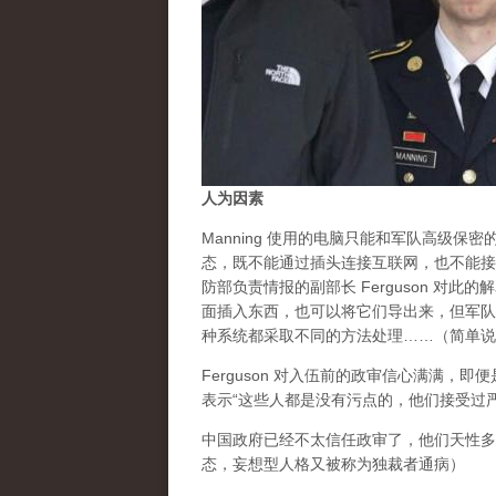
人为因素
Manning 使用的电脑只能和军队高级保密的
态，既不能通过插头连接互联网，也不能接
防部负责情报的副部长 Ferguson 对
面插入东西，也可以将它们导出来，但军队
种系统都采取不同的方法处理……（简单说
Ferguson 对入伍前的政审信心满满，即
表示“这些人都是没有污点的，他们接受过
中国政府已经不太信任政审了，他们天性多
态，妄想型人格又被称为独裁者通病）