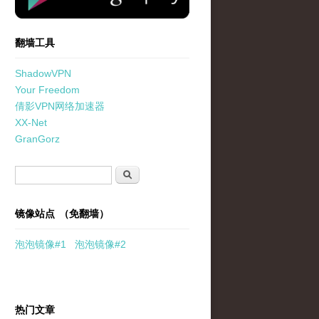
翻墙工具
ShadowVPN
Your Freedom
倩影VPN网络加速器
XX-Net
GranGorz
搜索表单
搜索
镜像站点 （免翻墙）
泡泡
镜像
#1
泡泡
镜像#2
热门文章