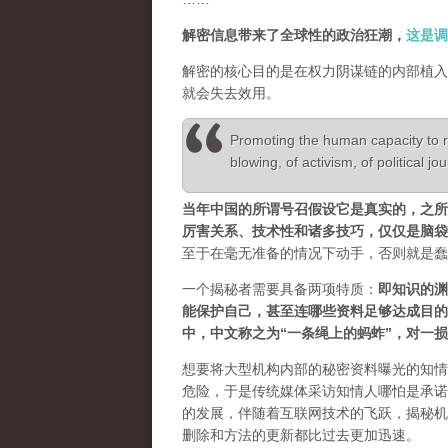
解密信息带来了全球性的政治狂潮，
这是调
解密的核心目的是在权力阴谋链的内部植入
就会失去效用。
Promoting the human capacity to r
blowing, of activism, of political jo
当年中国的所谓号召假设它是真实的，之所以很
厉害关系、技术性和诸多技巧，仅仅是脑袋
至于在毫无准备的情况下动手，否则就是蠢
一个揭秘者需要具备两项特质：
即知识的渊
能保护自己，甚至连哪些资料足够达成目的
中，中文称之为“一条绳上的蚂蚱”，对一
想要将大型机构内部的秘密资料曝光的知情
危险，于是传统媒体采访知情人哪怕是承诺
的发展，伴随着互联网技术的飞跃，揭秘机
删除和方法的更新都比过去更加迅速。