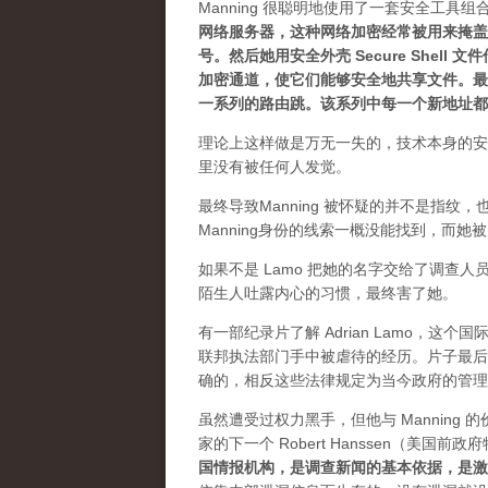
Manning 很聪明地使用了一套安全工具
网络服务器，这种网络加密经常被用来掩盖
号。然后她用安全外壳 Secure Shell
加密通道，使它们能够安全地共享文件。最
一系列的路由跳。该系列中每一个新地址都
理论上这样做是万无一失的，技术本身的安全
里没有被任何人发觉。
最终导致Manning 被怀疑的并不是指纹，
Manning身份的线索一概没能找到，而她被判
如果不是 Lamo 把她的名字交给了调查人
陌生人吐露内心的习惯，最终害了她。
有一部纪录片了解 Adrian Lamo，这
联邦执法部门手中被虐待的经历。片子最后
确的，相反这些法律规定为当今政府的管理
虽然遭受过权力黑手，但他与 Manning 
家的下一个 Robert Hanssen（美国
国情报机构，是调查新闻的基本依据，是激