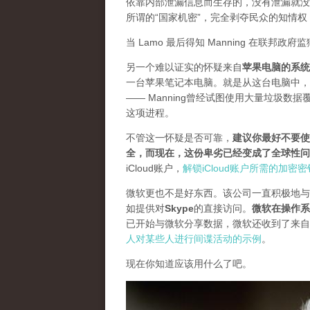
依靠内部泄漏信息而生存的，没有泄漏就没
所谓的“国家机密”，完全剥夺民众的知情
当 Lamo 最后得知 Manning 在联
另一个难以证实的怀疑来自
苹果电脑的系统
一台苹果笔记本电脑。就是从这台电脑中，调查
—— Manning曾经试图使用大量垃圾
这项进程。
不管这一怀疑是否可靠，
建议你最好不要使
全，而现在，这份卑劣已经变成了全球性问
iCloud账户，
解锁iCloud账户所需的加
微软更也不是好东西。该公司一直积极地与
如提供对
Skype
的直接访问。
微软在操作系
已开始与微软分享数据，微软还收到了来自
人对某些人进行间谍活动的示例
。
现在你知道应该用什么了吧。