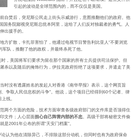
引起的波动是全球范围内的，而不仅仅是美国。
前自焚后，突尼斯公民走上街头示威游行，意图推翻他们的政府。他
示——美国国务院鄙视突尼斯总统本阿里，这给了人们反对独裁者的勇气。人
伸出援手的。
地方扩散，卡扎菲害怕了，他通过电视节目警告利比亚人“不要浏览
卡扎菲的军队，推翻了他的政权，并最终杀死了他。
拉克时，美国将军们要求为留在那个国家的所有士兵提供司法保护。但
屠杀以及随后的掩饰行为，伊拉克政府拒绝了这项要求，并遣走了美
”，当时没有透露姓名的发起人对香港《南华早报》表示，这个网页旨
制、争取人民信息权的斗争"。他说，这个项目已经得到60个记者、律
日上线。
范两个方面的危险，技术方面审查各级政府部门的文件库是否顶得住
印文件；人心层面
担心自己阵营内部的不忠
。高级干部将秘密文件偷
是2001年公布的所谓"天安门档案"。
多评论认为他在清除异己，不排除这部分动机，但同时也有为政府保命