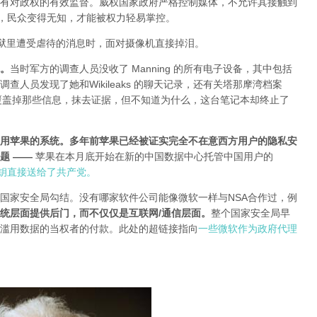
有对政权的有效监督。威权国家政府严格控制媒体，不允许其接触到
权，民众变得无知，才能被权力轻易掌控。
邦政府监狱里遭受虐待的消息时，面对摄像机直接掉泪。
。
当时军方的调查人员没收了 Manning 的所有电子设备，其中包括
人员发现了她和Wikileaks 的聊天记录，还有关塔那摩湾档案
数据覆盖掉那些信息，抹去证据，但不知道为什么，这台笔记本却终止了
用苹果的系统。多年前苹果已经被证实完全不在意西方用户的隐私安
题 —
—
苹果在本月底开始在新的中国数据中心托管中国用户的
密密钥直接送给了共产党。
国家安全局勾结。没有哪家软件公司能像微软一样与NSA合作过，例
统层面提供后门，而不仅仅是互联网/通信层面
。
整个国家安全局早
滥用数据的当权者的付款。此处的超链接指向
一些微软作为政府代理