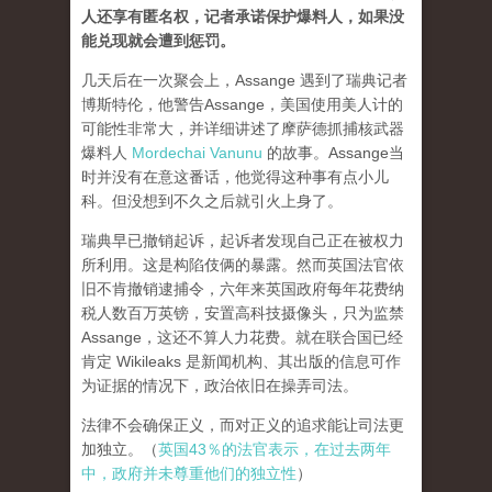
人还享有匿名权，记者承诺保护爆料人，如果没
能兑现就会遭到惩罚。
几天后在一次聚会上，Assange 遇到了瑞典记者
博斯特伦，他警告Assange，美国使用美人计的
可能性非常大，并详细讲述了摩萨德抓捕核武器
爆料人
Mordechai Vanunu
的故事。Assange当
时并没有在意这番话，他觉得这种事有点小儿
科。但没想到不久之后就引火上身了。
瑞典早已撤销起诉，起诉者发现自己正在被权力
所利用。这是构陷伎俩的暴露。然而英国法官依
旧不肯撤销逮捕令，六年来英国政府每年花费纳
税人数百万英镑，安置高科技摄像头，只为监禁
Assange，这还不算人力花费。就在联合国已经
肯定 Wikileaks 是新闻机构、其出版的信息可作
为证据的情况下，政治依旧在操弄司法。
法律不会确保正义，而对正义的追求能让司法更
加独立。（
英国43％的法官表示，在过去两年
中，政府并未尊重他们的独立性
）