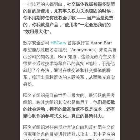
一些技巧的人都明白，
社交媒体数据被很多阴暗
的目的所使用，尤其事关权力关系稳固的时候，
你不用期待任何政权会手软 —— 当产品是免费
的，你我就是产品，“使用者”一定会把我们的
“效用最大化”。
数字安全公司
HBGary
首席执行官 Aaron Barr
希望能战胜匿名者组织（Anonymous）来提高自
己公司的知名度。Barr 知道，这些无政府主义者
很擅长通过技术隐藏自己的真实IP地址，于是他
就想了个办法，通过在线交谈和社交媒体的联
系，梳理出目标群体的人际关系，从而曝光真实
身份。
匿名者组织是目前世界上最大的、最活跃的黑客
组织。称其为组织其实都是侮辱了，
他们是松散
的社会运动，拥有的最高价值不仅是技术，还有
精心制作的参与式文化。真正的群策群力。
匿名者组织对任何反对言论自由和反社团主义价
值观和信条的目标进行蜂群式攻击，其中著名的