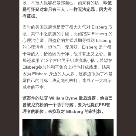
段，举报人很容易暴露自己。如果有的话，
即便
是可怀疑对象只有三人，一样无法定罪，因为没
有证据。
当时的美国政府也是费了很大力气对 Ellsberg 取
证，其中不乏肮脏的手段，比如跟踪 Ellsberg 的
心理治疗师，用盗窃的方式以期寻找到 Ellsberg
的心理污点，但他们一无所获。Ellsberg 是个很
干净的人，恰恰因为干净，他才有正义之心。当
局还雇用了12个古巴男子组成流氓小队，希望在
Ellsberg参加的和平集会上把他打成残废。结果
因为 Ellsberg 身边的人太多，这群流氓为了不暴
露自己的目标，决定随机殴打，造成了一大群示
威者的不幸。
该案件的法官 William Byrne 最后透露，他自己
曾被尼克松的一个助手行贿，要为他提供FBI管
理者的职位，来换取对 Ellsberg 的审判权。