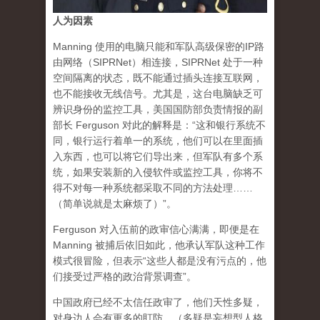
人为因素
Manning 使用的电脑只能和军队高级保密的IP路
由网络（SIPRNet）相连接，SIPRNet 处于一种
空间隔离的状态，既不能通过插头连接互联网，
也不能接收无线信号。尤其是，这台电脑缺乏可
辨识身份的监控工具，美国国防部负责情报的副
部长 Ferguson 对此的解释是：“这和银行系统不
同，银行运行着单一的系统，他们可以在里面插
入东西，也可以将它们导出来，但军队有多个系
统，如果安装新的入侵软件或监控工具，你将不
得不对每一种系统都采取不同的方法处理……
（简单说就是太麻烦了）”。
Ferguson 对入伍前的政审信心满满，即便是在
Manning 被捕后依旧如此，他承认军队这种工作
模式很冒险，但表示“这些人都是没有污点的，他
们接受过严格的政治背景调查”。
中国政府已经不太信任政审了，他们天性多疑，
对身边人会有更多的盯防。（多疑是妄想型人格