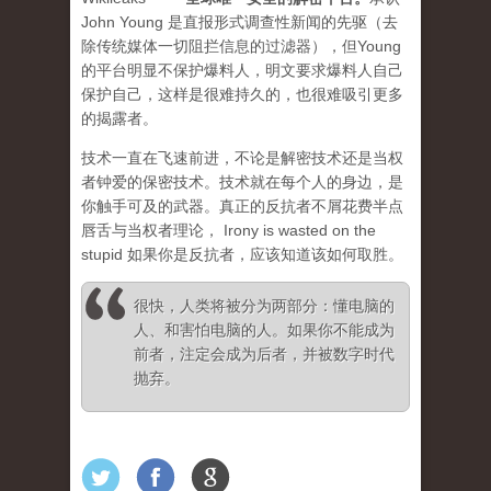
John Young 是直报形式调查性新闻的先驱（去
除传统媒体一切阻拦信息的过滤器），但Young
的平台明显不保护爆料人，明文要求爆料人自己
保护自己，这样是很难持久的，也很难吸引更多
的揭露者。
技术一直在飞速前进，不论是解密技术还是当权
者钟爱的保密技术。技术就在每个人的身边，是
你触手可及的武器。真正的反抗者不屑花费半点
唇舌与当权者理论， Irony is wasted on the
stupid 如果你是反抗者，应该知道该如何取胜。
很快，人类将被分为两部分：懂电脑的
人、和害怕电脑的人。如果你不能成为
前者，注定会成为后者，并被数字时代
抛弃。