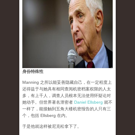
身份特殊性
Manning 之所以能妥善隐藏自己，在一定程度上
还得益于与她具有相同查阅机密档案权限的人太
多，有上千人，调查人员根本无法使用怀疑论对
她动手。但世界著名泄密者
Daniel Ellsberg
就不
一样了，能接触到五角大楼机密报告的人只有三
个，包括 Ellsberg 在内。
于是他就这样被尼克松拿下了。