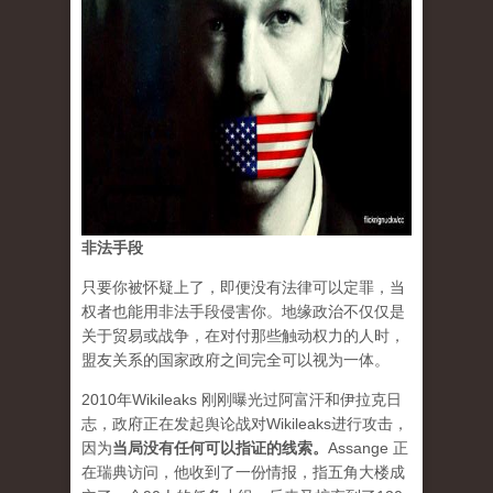
非法手段
只要你被怀疑上了，即便没有法律可以定罪，当
权者也能用非法手段侵害你。地缘政治不仅仅是
关于贸易或战争，在对付那些触动权力的人时，
盟友关系的国家政府之间完全可以视为一体。
2010年Wikileaks 刚刚曝光过阿富汗和伊拉克日
志，政府正在发起舆论战对Wikileaks进行攻击，
因为
当局没有任何可以指证的线索
。
Assange 正
在瑞典访问，他收到了一份情报，指五角大楼成