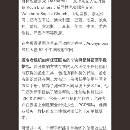
目标包括茶党（teaparty）、支持茶党的亿万富
翁 Koch brothers，反同性恋极端主义者
Westboro Baptist Church、山达基教、索尼公
司，还有安哥拉、澳大利亚、巴西、埃及、以色
列、瑞典、突尼斯、土耳其、美国、中国、委内
瑞拉、津巴布韦等政府。
在声援香港雨伞革命运动的过程中，Anonymous
成功入侵 52 个中国政府官网。
匿名者组织如何保证匿名的？诀窍是解密高手数
据包。
以分散的方式存在的无名氏使用任何他们
能获得的匿名工具，包括所有种类的代理。匿名
者组织曾经在网上发布过一份供新手使用的匿名
方法手册，解释了如何在不同系统上安装Tor。他
们还为新手提供了诸多帮助，比如结构相似的
I2P 匿名网络。它是一种可视化的软件，允许客
户在设备上创建安全封锁沙盒、PGP编码、像商
业服务一样快但安全性相对较低的 Tor 单挑版
本。
可惜并非每一个新手都能非常熟练的使用这些技