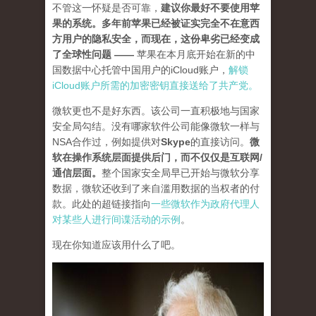
不管这一怀疑是否可靠，
建议你最好不要使用苹
果的系统。多年前苹果已经被证实完全不在意西
方用户的隐私安全，而现在，这份卑劣已经变成
了全球性问题 —
—
苹果在本月底开始在新的中
国数据中心托管中国用户的iCloud账户，
解锁
iCloud账户所需的加密密钥直接送给了共产党。
微软更也不是好东西。该公司一直积极地与国家
安全局勾结。没有哪家软件公司能像微软一样与
NSA合作过，例如提供对
Skype
的直接访问。
微
软在操作系统层面提供后门，而不仅仅是互联网/
通信层面
。
整个国家安全局早已开始与微软分享
数据，微软还收到了来自滥用数据的当权者的付
款。此处的超链接指向
一些微软作为政府代理人
对某些人进行间谍活动的示例
。
现在你知道应该用什么了吧。