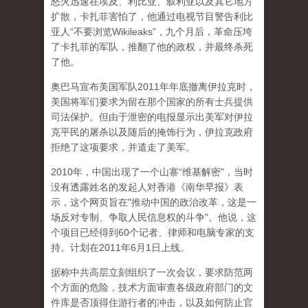
怒火迅速在埃及、利比亚、叙利亚以及其它地方
扩散，卡扎菲害怕了，他通过电视节目警告利比
亚人“不要浏览Wikileaks”，九个月后，革命压垮
了卡扎菲的军队，推翻了他的政权，并最终杀死
了他。
奥巴马宣布美国军队2011年年底撤离伊拉克时，
美国将军们要求为留在那个国家的所有士兵提供
司法保护。但由于泄密的电报显示出美军对伊拉
克平民的屠杀以及随后的掩饰行为，伊拉克政府
拒绝了这项要求，并遣走了美军。
2010年，中国出现了一个山寨“维基解密”，当时
没有透露姓名的发起人对香港《南华早报》表
示，这个网页旨在"推动中国的政治改革，这是一
场反对专制、争取人民信息权的斗争"。他说，这
个项目已经得到60个记者、律师和电脑专家的支
持。计划在2011年6月1日上线。
据称中共高层立刻组织了一次会议，要求防范两
个方面的危险，技术方面审查各级政府部门的文
件库是否顶得住游行者的冲击，以及如何防止官