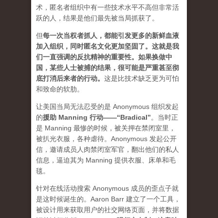
术，匿名者组织中有一些技术水平不高但非常活
跃的人，结果是他们最先被当局抓获了。
但
每一次当权者抓人，都能引发更多的新鲜血液
加入组织，同时匿名文化更加坚固了。这就是我
们一直强调的反抗精神的重要性。如果换做中
国，某些人士被捕的结果，很可能是严重甚至彻
底打消后来者的行动
。
这是比技术缺乏更为可怕
和致命的软肋。
让美国当局无法忍受的是 Anonymous 组织发起
的
援助 Manning 行动——“Bradical”
。当时正
是 Manning 最惨的时候，被关押在禁闭室里，
被扒光衣服，各种虐待。Anonymous 发起公开
信，邀请成员人肉禁闭室军官，翻出他们的私人
信息，逼迫其为 Manning 提供衣服、床单和毛
毯。
针对在线活动搜索 Anonymous 成员的歪点子就
是这时候诞生的。Aaron Barr 建立了一个工具，
被设计用来获取用户的社交网络页面，并将数据