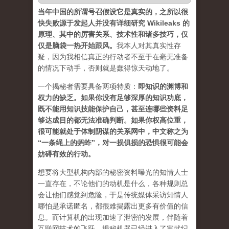
当年中国的所谓号召假设它是真实的，之所以很
快失败源于发起人并没有详细研究 Wikileaks 的
原理、其中的厉害关系、技术性和诸多技巧，仅
仅是脑袋一热开始跟风。
我本人对其真实性存
疑，因为我相信真正的行动者不至于在毫无准备
的情况下动手，否则就是蠢得惊天动地了。
一个揭秘者需要具备两项特质：
即知识的渊博和
权力的缺乏。如果你没有足够深厚的知识功底，
既不能用知识技能保护自己，甚至连哪些资料足
够达成目的都无法准确判断。如果你权高位重，
很可能就处于体制阴谋的关系网中，中文称之为
“一条绳上的蚂蚱”，对一损俱损的恐惧很可能会
妨碍有效的行动。
想要将大型机构内部的秘密资料曝光的知情人士
一直存在，不论他们的动机是什么，各种规则总
会让他们感觉到危险，于是传统媒体采访知情人
哪怕是承诺匿名，都很难揭露出更多有价值的信
息。而计算机的出现加速了泄密的发展，伴随着
互联网技术的飞跃，揭秘机器已经进入了寒武纪