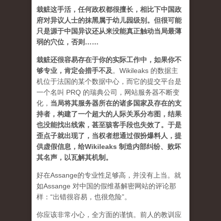
栽赃这手活，任何政权都很擅长，相比下中国政
府对异议人士的抹黑属于幼儿园级别。但很可能
只是源于中国异议还从来没能真正触动当局最薄
弱的穴位，否则……
栽赃还很容易存在于你的实际工作中，如果你不
够专业，肯定会措手不及
。
Wikileaks 的数据主
机位于法国的某个数据中心，而它的提交平台是
一个名叫 PRQ 的瑞典公司，网站服务器不断变
化，
当局将其服务器所在的诸多国家及存在的支
持者，构建了一个超大的人际关系分布图，结果
也没能找出线索，甚至骇客手段也失效了。于是
歪点子就出现了，当权者想通过假扮爆料人，提
供虚假信息，给Wikileaks 制造内部纠纷、败坏
其名声，以瓦解其机制。
好在Assange的专业性足够高，并没有上当。就
如Assange 对中国的假维基解密网站的评论那
样：
“出错很容易，也很危险”
。
你应该非常小心，全方面的谨慎。前人的教训应