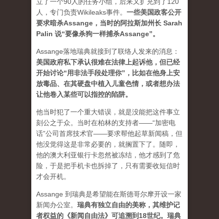
立了一个90人的任务小组，后来又扩充到了120
人，专门负责Wikileaks事件。
一些美国政客公开
要求暗杀Assange，当时的阿拉斯加州长 Sarah
Palin 说“要像杀狗一样捕杀Assange”。
Assange落地瑞典就接到了联络人发来的消息：
美国政府私下承认很难在法律上起诉他，但已经
开始讨论“用非法手段处理你”，比如在他身上安
放毒品、在其硬盘中植入儿童色情，或者想办法
让他卷入某些可以指控的陷阱。
他当时犯了一个重大错误，就是没能把这件事立
刻公之于众。当时在柏林的支持者——“加密电
话”公司首席技术官——要求帮他起草新闻稿，但
他没觉得这是非常必要的，就搁置下了。随即，
他的澳大利亚银行卡忽然被冻结，他才感到了危
险，于是把手机卡也拆掉了，只有需要收短信时
才会开机。
Assange 到瑞典是希望能在斯德哥尔摩开设一家
新闻办公室。
瑞典有独立自由的美称，其维护记
者权益的《新闻自由法》可追溯到18世纪。瑞典