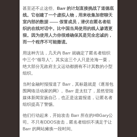
甚至还不止这些。
Barr 的计划直接挑战了道德底
线。它创建了一个虚拟人物，用来收集加密聊天
室内部的数据 —— 假冒成员，潜伏在匿名者组
织的在线对话中。比中国当局使用的线人渗透更
狠。因为使用人力你很难确保其是完全忠诚的，
而一个程序不可能撒谎。
用这种方法，几天内 Barr 就确定了匿名者组织
中三个“领导人”。其实这三个人只是沧海一粟，
绝大部分无政府主义运动都拥有不计其数的小型
组织。
当时金融时报报道了 Barr，其标题就是《逐渐包
围网络活动家的网》。Barr 是太狂了，居然登陆
媒体新闻宣扬自己，也正是这篇报道，让匿名者
组织提高了警惕。
他们行动起来，开始攻击 Barr 所在的HBGary公
司。不只有DDOS攻击，匿名者组织不满足于让
Barr 的网站瘫痪一段时间。