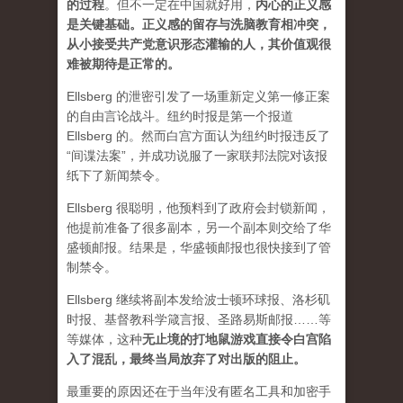
的过程
。但不一定在中国就好用，
内心的正义感
是关键基础。正义感的留存与洗脑教育相冲突，
从小接受共产党意识形态灌输的人，其价值观很
难被期待是正常的。
Ellsberg 的泄密引发了一场重新定义第一修正案
的自由言论战斗。纽约时报是第一个报道
Ellsberg 的。然而白宫方面认为纽约时报违反了
“间谍法案”，并成功说服了一家联邦法院对该报
纸下了新闻禁令。
Ellsberg 很聪明，他预料到了政府会封锁新闻，
他提前准备了很多副本，另一个副本则交给了华
盛顿邮报。结果是，华盛顿邮报也很快接到了管
制禁令。
Ellsberg 继续将副本发给波士顿环球报、洛杉矶
时报、基督教科学箴言报、圣路易斯邮报……等
等媒体，这种
无止境的打地鼠游戏直接令白宫陷
入了混乱，最终当局放弃了对出版的阻止。
最重要的原因还在于当年没有匿名工具和加密手