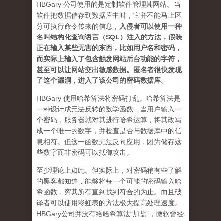
HBGary 公司使用的是定制软件管理其网站。当
软件把数据储存到数据库中时，它并不能马上区
分可执行命令传来的信息，
入侵者可以使用一种
名叫结构化查询语言（SQL）注入的方法，假装
正在输入某些无害的东西，比如用户名和密码，
而实际上输入了包含触发网站后台功能的字符，
甚至可以让网站交出敏感数据。匿名者很快发现
了这个漏洞，进入了该公司的密码数据库。
HBGary 使用哈希算法将密码打乱。哈希算法是
一种设计成无法反转的数学函数，当用户输入一
个密码，服务器就对其进行哈希运算，将其改写
成一个唯一的数字，并检查是否与数据库中的信
息相符。但这一函数无法反向应用，因为储存这
些数字而非密码可以抵御攻击。
至少理论上如此。但实际上，对密码稍有些了解
的黑客都知道，能够将每一个可能的密码输入哈
希函数，穷其所有直到找到符合的为止。而且破
译者可以使用彩虹表的方法极大提高处理速度。
HBGary公司并没有给哈希算法“加盐”，微软曾经