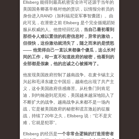
Ellsberg 能得到最高机密安全许可还源于当年的
美国国务卿基辛格对他的赏识，以情报分析员的
身份进入RAND（加利福尼亚军事智囊团）。由
此可见，在泄密之前 Ellsberg 是个完全循规蹈矩
服从权威的人。他曾经回忆说
，
当自己最初看到
那些令人难以置信的机密信息时，异常的激动，
但很快，这份激动就消失了，随之而来的是愤怒
—— 他觉得自己一直以来都像个傻瓜，这么长时
间的工作，却一直不知道政府的秘密，他看到的
全部都是假象，他的忠诚之心被摧垮了。
他发现美国政府控制了越南战争。在麦卡锡主义
兴起和毛泽东建立中国后，越南也出现了共产主
义，这令美国政府倍感痛苦。从杜鲁门到肯尼
迪，到约翰逊到尼克松，美国越来越深地陷入了
不断扩大的战争。越南战争从来都不是一场内
战，它是被美国政府的秘密和谎言激起的征服
战，持续了20年之久，Ellsberg 说：“它不是灾
难，它就是犯罪”。
Ellsberg 的经历是
一个非常合逻辑的打造泄密者