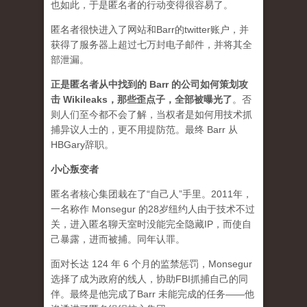
也如此，于是匿名者的行动变得很容易了。
匿名者很快进入了网站和Barr的twitter账户，并
获得了服务器上超过七万封电子邮件，并将其全
部泄漏。
正是匿名者从中找到的 Barr 的公司如何策划攻
击 Wikileaks，那些歪点子，全部被曝光了
。
否
则人们至今都不会了解，当权者是如何用技术抓
捕异议人士的，更不用提防范。最终 Barr 从
HBGary辞职。
小心叛变者
匿名者核心集团栽在了“自己人”手里。2011年，
一名称作 Monsegur 的28岁纽约人由于技术不过
关，进入匿名聊天室时没能完全隐藏IP，而使自
己暴露，进而被捕。同年认罪。
面对长达 124 年 6 个月的监禁惩罚，Monsegur
选择了成为政府的线人，协助FBI抓捕自己的同
伴。最终是他完成了Barr 未能完成的任务——他