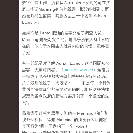
数字侦探工作，所有从Wikileaks上发现的可在法
庭上指证Manning身份的线索一概没能找到，而
她被判终生监禁，其原因是是一个名叫 Adrian
Lamo 人。
如果不是 Lamo 把她的名字交给了调查人员，
Manning 是绝对安全的。是几乎所有人身上都存
在的、倾向于对陌生人吐露内心的习惯，最终害
了她。
有一部纪录片了解 Adrian Lamo，这个国际知名
黑客、无家可归者。《
hackers wanted
》这部片
子描述了他在联邦执法部门手中被虐待的经历。
片子最后他说了一大段话：“……不是每一个行为
背后的法律规定都是绝对正确的，相反这些法律
规定为当今政府的管理方案开创了一个危险的先
例”。
虽然遭受过权力黑手，但他与 Manning 的价值
观截然相反，得知 Manning 的泄密行为后他将
其形容为“我们国家的下一个 Robert
Hanssen（美国前政府特工，因泄密被捕）”。这