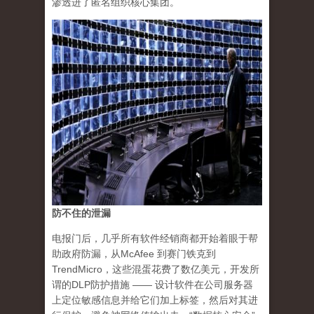
渗透进了匿名组织核心集团。
防不住的泄漏
电报门后，几乎所有软件经销商都开始着眼于帮
助政府防漏，从McAfee 到赛门铁克到
TrendMicro，
这些混蛋花费了数亿美元，开发所
谓的DLP防护措施
—— 设计软件在公司服务器
上定位敏感信息并给它们加上标签，然后对其进