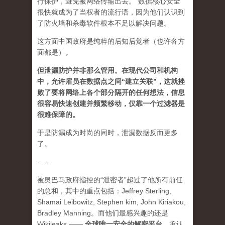
行保护，避免被网络传输出去。“数据核心安全”
很快就成为了当权者的流行语，因为他们认识到
了防火墙和杀毒软件根本不足以解决问题。
这方面中国政府是纯粹的后知后觉者（也许各方
面都是）。
但泄漏防护并非那么管用。在现代公司和机构
中，允许雇员在数据点之间“建立关联”，这就挫
败了要将网络上各个部分隔开的任何想法，信息
很容易快速创建并频繁移动，仅靠一个过滤器是
很难保障的。
于是防漏成为时尚的同时，泄漏数据反而更多
了。
……
被奥巴马政府指控的“泄密者”超过了他所有前任
的总和，其中的重点包括：Jeffrey Sterling,
Shamai Leibowitz, Stephen kim, John Kiriakou,
Bradley Manning。而他们最感兴趣的还是
Wikileaks ——
全球唯一安全的解密平台
。
承认