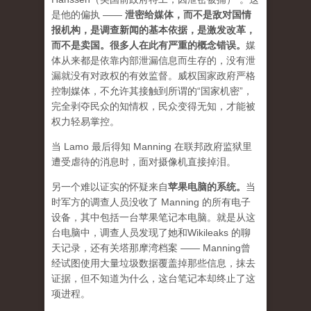
是他的偏执 ——
泄密给媒体，而不是敌对国情
报机构，是调查新闻的基本依据，是激发改革，
而不是卖国。很多人在此有严重的概念错误。
媒
体从来都是依靠内部泄漏信息而生存的，没有泄
漏就没有对政权的有效监督。威权国家政府严格
控制媒体，不允许其接触到所谓的“国家机密”，
完全剥夺民众的知情权，民众变得无知，才能被
权力轻易掌控。
当 Lamo 最后得知 Manning 在联邦政府监狱里
遭受虐待的消息时，面对摄像机直接掉泪。
另一个难以证实的怀疑来自
苹果电脑的系统
。
当
时军方的调查人员没收了 Manning 的所有电子
设备，其中包括一台苹果笔记本电脑。就是从这
台电脑中，调查人员发现了她和Wikileaks 的聊
天记录，还有关塔那摩湾档案 —— Manning曾
经试图使用大量垃圾数据覆盖掉那些信息，抹去
证据，但不知道为什么，这台笔记本却终止了这
项进程。