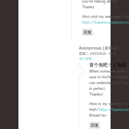
you?re talking about!
Thanks
Also visit my web page; Top
https://Superexamplenonco
回复
Anonymous (未验证)
星期二, 04/23/2019 - 23:48
永久连接
冒个泡吧！ | 泡泡
When someone writes an
user in his/her mind tha
can understand it. There
is perfect.
Thanks!
Here is my website: <a
href="
https://Superexa
Bread</a>
回复