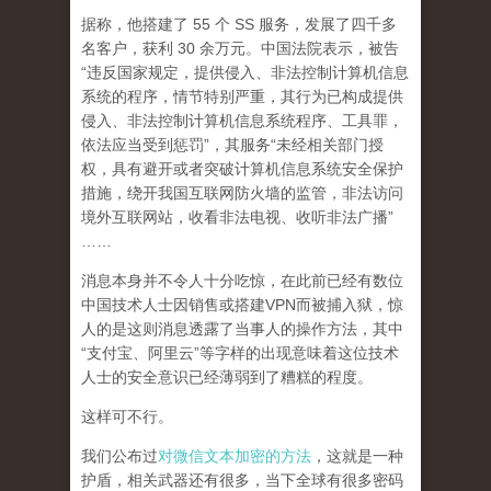
据称，他搭建了 55 个 SS 服务，发展了四千多
名客户，获利 30 余万元。中国法院表示，被告
“违反国家规定，提供侵入、非法控制计算机信息
系统的程序，情节特别严重，其行为已构成提供
侵入、非法控制计算机信息系统程序、工具罪，
依法应当受到惩罚”，其服务“未经相关部门授
权，具有避开或者突破计算机信息系统安全保护
措施，绕开我国互联网防火墙的监管，非法访问
境外互联网站，收看非法电视、收听非法广播”
……
消息本身并不令人十分吃惊，在此前已经有数位
中国技术人士因销售或搭建VPN而被捕入狱，惊
人的是这则消息透露了当事人的操作方法，其中
“支付宝、阿里云”等字样的出现意味着这位技术
人士的安全意识已经薄弱到了糟糕的程度。
这样可不行。
我们公布过
对微信文本加密的方法
，这就是一种
护盾，相关武器还有很多，当下全球有很多密码