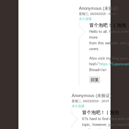
Anonymous (未验证)
星期三, 04/24/2019 - 00:02
永久连接
冒个泡吧！ | 泡泡
Hello to all, how is ever
more
from this website, and y
users.
Also visit my blog post
href="
https://Superexa
Bread</a>
回复
Anonymous (未验证)
星期二, 04/23/2019 - 18:07
永久连接
冒个泡吧！ | 泡泡
It?s hard to find educated p
topic, however, you sound l