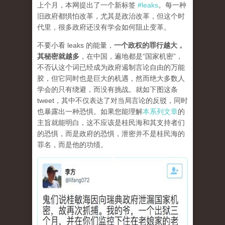
上个月，本网提出了一个新标签
#leaks
。每一种
旧政府都惧怕改革，尤其是政治改革，但这个时
代里，很多政府还没有学会如何阻止变革。
不要小看 leaks 的能量，
一个政权的罪行越大，
其秘密就越多
，在中国，遍地都是“国家机密”，
不否认这个词已经成为政府遏制言论自由的万能
胶，但它同时也是巨大的机遇，然而绝大多数人
学会的只有绕避，而没有挑战。就如下图这条
tweet，其中不仅表达了对当局言论的反驳，同时
也暴露出一种恐惧。如果您能理解
本系列文章
的
主旨就能明白，这不应该是桂民海和其支持者们
的恐惧，而是政府的恐惧，泄密并不是桂民海的
罪名，而是他的功绩。