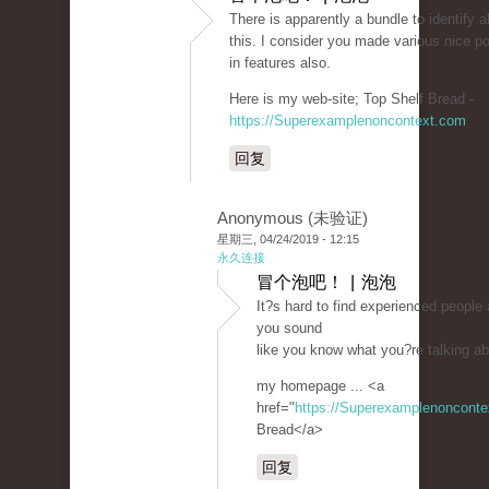
There is apparently a bundle to identify 
this. I consider you made various nice po
in features also.
Here is my web-site; Top Shelf Bread -
https://Superexamplenoncontext.com
回复
Anonymous (未验证)
星期三, 04/24/2019 - 12:15
永久连接
冒个泡吧！ | 泡泡
It?s hard to find experienced people 
you sound
like you know what you?re talking a
my homepage ... <a
href="
https://Superexamplenoncont
Bread</a>
回复