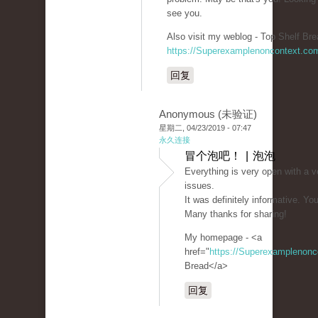
see you.
Also visit my weblog - Top Shelf Bre
https://Superexamplenoncontext.co
回复
Anonymous (未验证)
星期二, 04/23/2019 - 07:47
永久连接
冒个泡吧！ | 泡泡
Everything is very open with a ve
issues.
It was definitely informative. You
Many thanks for sharing!
My homepage - <a
href="
https://Superexamplenon
Bread</a>
回复