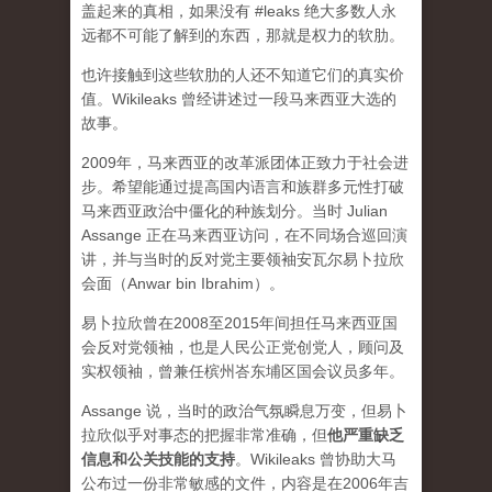
盖起来的真相，如果没有 #leaks 绝大多数人永
远都不可能了解到的东西，那就是权力的软肋。
也许接触到这些软肋的人还不知道它们的真实价
值。Wikileaks 曾经讲述过一段马来西亚大选的
故事。
2009年，马来西亚的改革派团体正致力于社会进
步。希望能通过提高国内语言和族群多元性打破
马来西亚政治中僵化的种族划分。当时 Julian
Assange 正在马来西亚访问，在不同场合巡回演
讲，并与当时的反对党主要领袖安瓦尔易卜拉欣
会面（Anwar bin Ibrahim）。
易卜拉欣曾在2008至2015年间担任马来西亚国
会反对党领袖，也是人民公正党创党人，顾问及
实权领袖，曾兼任槟州峇东埔区国会议员多年。
Assange 说，当时的政治气氛瞬息万变，但易卜
拉欣似乎对事态的把握非常准确，但
他严重缺乏
信息和公关技能的支持
。Wikileaks 曾协助大马
公布过一份非常敏感的文件，内容是在2006年吉