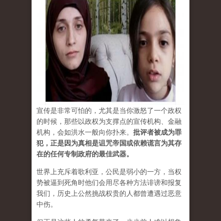
宣传是非常可怕的，尤其是当你激怒了一个政权
的时候，那些以政权为支撑点的宣传机构、金融
机构，会如洪水一般向你扑来。
批评者被成为罪
犯，正是因为真相是诅咒帝国或依赖谎言为其存
在的任何专制政府的最佳武器。
世界上充斥着歌利亚，公民是弱小的一方，当权
势被逼到死角时他们会用尽各种方法诽谤和报复
我们，历史上公然挑战权贵的人都曾遭遇过恶意
中伤。