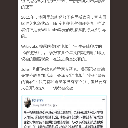
但正是这些人的勇气带来了一步步前人难以想象
的变革：
2011年，本阿里总统解散了突尼斯政府，宣告国
家进入紧急状态，随后他逃往沙特阿拉伯。抗议
者们正是被Wikileaks曝光的政府腐败行为所引导
的。
Wikileaks 披露的美国“电报门”事件登陆印度的
《教徒报》后，该报在几个星期内就披露了印度
议会的贿赂现象，在这之前是没有的。
Julian 和斯洛伐克哲学家齐泽克、美国记者古德
曼在伦敦参加活动，齐泽克将“电报门”必做“皇帝
的新衣”：我们都知道皇帝没有穿衣服，但只要有
人公开说出来，一切都会改变……