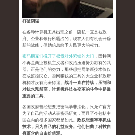
打破阴谋
在各种计算机工具出现之前，隐私一直是被政
府、企业和银行所霸占的，现在人们有机会开辟
新的战线，借助信息给予人民更大的权力。
密码朋克们撬开了权贵对外紧锁的大门
，因特网
不再是商业投机主义者和政治压迫势力独有的武
器。正是他们的努力，那些想把网络新技术仅仅
变成监控民众、卖网赚钱的工具的大企业和政府
机构才没有完全得逞。
战斗一直在持续，压制和
对抗水涨船高，计算机科技在变革的斗争中是最
重要的工具
。
各国政府曾经想要把密码学非法化，只允许官方
为了自己的活动从事密码研究，而且至今包括中
国在内的很多国家都是如此。
政权想要牢牢抓住
技术，只为自己的利益服务。他们扭曲了科技自
身蕴含的自由价值观。