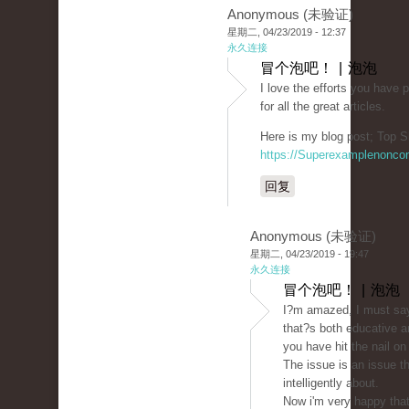
Anonymous (未验证)
星期二, 04/23/2019 - 12:37
永久连接
冒个泡吧！ | 泡泡
I love the efforts you have p
for all the great articles.
Here is my blog post; Top S
https://Superexamplenonco
回复
Anonymous (未验证)
星期二, 04/23/2019 - 19:47
永久连接
冒个泡吧！ | 泡泡
I?m amazed, I must say
that?s both educative a
you have hit the nail on
The issue is an issue t
intelligently about.
Now i'm very happy that