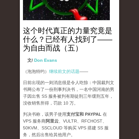
这个时代真正的力量究竟是
什么？已经有人找到了——
为自由而战（五）
文/
Don Evans
（泡泡特约）
继续前文的话题
——
日前出现的一则消息很是令人吃惊：中国裁判文
书网公布了一份刑事判决书，一名中国河南的男
子因出售 SS 服务被判有期徒刑三年缓刑五年，
没收销售所得，罚款 10 万。
判决书称，该男子使用
支付宝和 PAYPAL
在
VPS 服务商
阿里云
、VULTR、RFCHOST、
50KVM、SSCLOUD 等购买 VPS 搭建 SS 服
务，然后出售给其他用户。