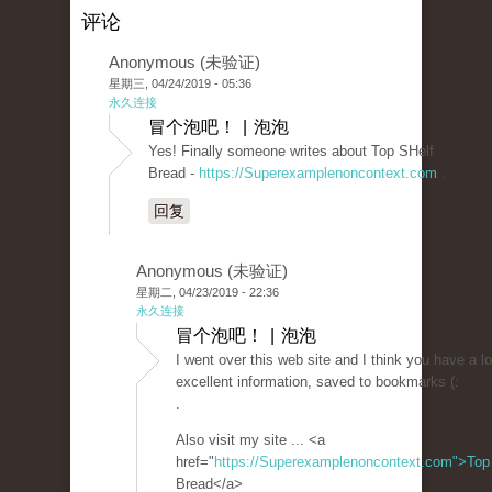
评论
Anonymous (未验证)
星期三, 04/24/2019 - 05:36
永久连接
冒个泡吧！ | 泡泡
Yes! Finally someone writes about Top SHelf
Bread -
https://Superexamplenoncontext.com
.
回复
Anonymous (未验证)
星期二, 04/23/2019 - 22:36
永久连接
冒个泡吧！ | 泡泡
I went over this web site and I think you have a lo
excellent information, saved to bookmarks (:
.
Also visit my site ... <a
href="
https://Superexamplenoncontext.com">Top
Bread</a>