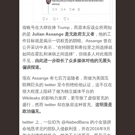
假账号在大肆吹捧 Trump，而原本应该众所周知
的是
Julian Assange 是无政府主义者
，他的工
作目标就是揭示一切权贵的阴暗。Assange 曾在
公开采访中表示，“在特朗普和希拉里之间选择就
如同在霍乱和淋病之间选择”，但很多人对此视而
不见，
由此进一步助长了众多媒体对他的无厘头
偏误报道。
现在 Assange 有七百万追随者，而做为美国互
联网巨头的 twitter 至今拒绝给他认证，这不仅在
很大程度上阻碍了做为独立媒体平台的
Wikileaks 的影响力发挥，更导致了虚假冒充的
盛行，然而 twitter 却在纵容这种冒充。
这明显是
政治偏见。
twitter 上，一位ID为 @AlabedBana 的小女孩拼
命地恳求北约部队入侵叙利亚，并在2016年9月