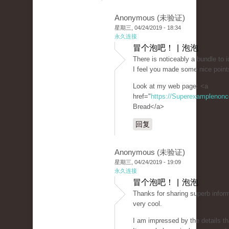
Anonymous (未验证)
星期三, 04/24/2019 - 18:34
永久连接
冒个泡吧！ | 泡泡
There is noticeably a bundle to i
I feel you made some nice points
Look at my web page: <a
href="
https://Superexamplenon
Bread</a>
回复
Anonymous (未验证)
星期三, 04/24/2019 - 19:09
永久连接
冒个泡吧！ | 泡泡
Thanks for sharing superb inform
very cool.
I am impressed by the details th