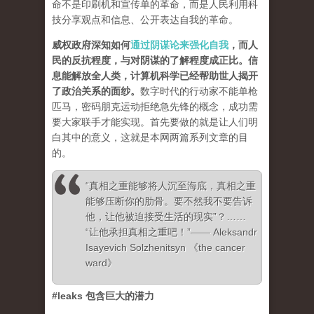
命不是印刷机和宣传单的革命，而是人民利用科
技分享观点和信息、公开表达自我的革命。
威权政府深知如何
通过阴谋论来强化自我
，而人
民的反抗程度，与对阴谋的了解程度成正比。信
息能解放全人类，计算机科学已经帮助世人揭开
了政治关系的面纱
。
数字时代的行动家不能单枪
匹马，密码朋克运动拒绝急先锋的概念，成功需
要大家联手才能实现。首先要做的就是让人们明
白其中的意义，这就是本网两篇系列文章的目
的。
“真相之重能够将人沉至海底，真相之重
能够压断你的肋骨。要不然我不要告诉
他，让他被迫接受生活的现实”？……
“让他承担真相之重吧！”—— Aleksandr
Isayevich Solzhenitsyn 《the cancer
ward》
#leaks 包含巨大的潜力