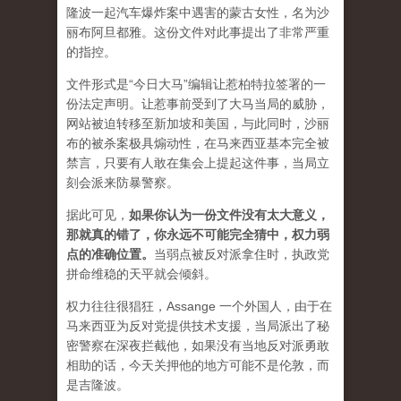
隆波一起汽车爆炸案中遇害的蒙古女性，名为沙
丽布阿旦都雅。这份文件对此事提出了非常严重
的指控。
文件形式是“今日大马”编辑让惹柏特拉签署的一
份法定声明。让惹事前受到了大马当局的威胁，
网站被迫转移至新加坡和美国，与此同时，沙丽
布的被杀案极具煽动性，在马来西亚基本完全被
禁言，只要有人敢在集会上提起这件事，当局立
刻会派来防暴警察。
据此可见，
如果你认为一份文件没有太大意义，
那就真的错了，你永远不可能完全猜中，权力弱
点的准确位置
。
当弱点被反对派拿住时，执政党
拼命维稳的天平就会倾斜。
权力往往很猖狂，Assange 一个外国人，由于在
马来西亚为反对党提供技术支援，当局派出了秘
密警察在深夜拦截他，如果没有当地反对派勇敢
相助的话，今天关押他的地方可能不是伦敦，而
是吉隆波。