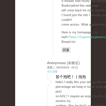
It reveals how nicely you perceiv
Bookmarked this web page,
will come back for more article
I found just the info I already 
couldn't
come across. What a great web-
Here is my homepage: <a
href="
https://Superexamplenon
Bread</a>
回复
Anonymous (未验证)
星期二, 04/23/2019 - 02:12
永久连接
冒个泡吧！ | 泡泡
hello!,I really like your writing very 
percentage we keep in touch extra a
post
on AOL? I require an expert on this 
resolve my
problem. May be that's you! Looking