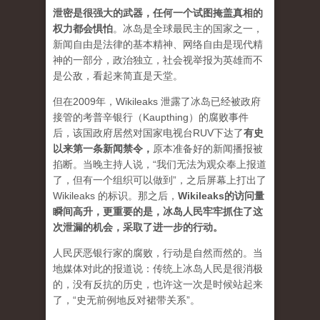
泄密是很强大的武器，任何一个试图掩盖真相的
权力都会惧怕
。
冰岛是全球最民主的国家之一，
新闻自由是法律的基本精神、网络自由是现代精
神的一部分，政治独立，社会视举报为英雄而不
是公敌，看起来简直是天堂。
但在2009年，Wikileaks 泄露了冰岛已经被政府
接管的考普辛银行（Kaupthing）的腐败事件
后，该国政府居然对国家电视台RUV下达了
有史
以来第一条新闻禁令
，
原本准备好的新闻播报被
掐断。当晚主持人说，“我们无法为观众奉上报道
了，但有一个组织可以做到”，之后屏幕上打出了
Wikileaks 的标识。那之后，
Wikileaks的访问量
瞬间高升，更重要的是，冰岛人民牢牢抓住了这
次泄漏的机会，采取了进一步的行动。
人民厌恶银行家的腐败，行动是自然而然的。当
地媒体对此的报道说：传统上冰岛人民是很消极
的，没有反抗的历史，也许这一次是时候站起来
了，“史无前例地反对裙带关系”。