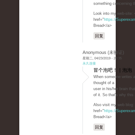
something concerning th
Look into my web-site: 
href="
https://Superexa
Bread</a>
回复
Anonymous (未验证)
星期二, 04/23/2019 - 20:35
永久连接
冒个泡吧！ | 泡泡
When someone writes an
thought of a
user in his/her brain t
of it. So that's why this
Also visit my web blog:
href="
https://Superexa
Bread</a>
回复