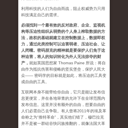
利用科技的人们为自由而战，阻止权威势力只用
科技满足自己的需求。
必须找到一个最有效的反对政府、企业、监视机
构等压迫性组织从弱势的个人身上榨取数据的方
法，政权的基础就建立在控制数据上，数据即权
力，通过此类控制可以迫害弱者、压迫社会、让
人闭嘴。密码朋克的精神就是要保护人们免于这
种迫害，将人的知识转化为外人无法掠夺的财
产
，
就如英国思想家 Thomas Paine 所说：将自
由作为抵抗伤害和侵略的坚实堡垒，保护人民大
众—— 密码学的目标就是如此，将压迫的工具变
成自由的工具。
互联网本身不能带给你自由，它只是能让发布信
息更便宜，并在各地审查的允许下在全球范围内
发布信息。这里并没有额外的自由，想要自由的
人们必需自己去争取。有人曾将2011年的埃及革
命称之为“推特革命”，其实他们错了，穆巴拉克
并不是被一群硅谷快闪族推翻的，就像法国大革