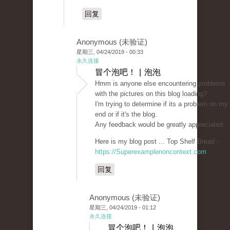
回复
Anonymous (未验证)
星期三, 04/24/2019 - 00:33
永久连接
冒个泡吧！ | 泡泡
Hmm is anyone else encountering problems
with the pictures on this blog loading?
I'm trying to determine if its a problem on my
end or if it's the blog.
Any feedback would be greatly appreciated.
Here is my blog post ... Top Shelf Bread -
https://Superexamplenoncontext.com
回复
Anonymous (未验证)
星期三, 04/24/2019 - 01:12
永久连接
冒个泡吧！ | 泡泡