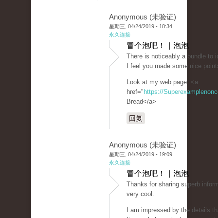
Anonymous (未验证)
星期三, 04/24/2019 - 18:34
永久连接
冒个泡吧！ | 泡泡
There is noticeably a bundle to i
I feel you made some nice points
Look at my web page: <a
href="
https://Superexamplenon
Bread</a>
回复
Anonymous (未验证)
星期三, 04/24/2019 - 19:09
永久连接
冒个泡吧！ | 泡泡
Thanks for sharing superb inform
very cool.
I am impressed by the details th