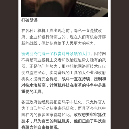
打破阴谋
在各种计算机工具出现之前，隐私一直是被政
府、企业和银行所霸占的，现在人们有机会开辟
新的战线，借助信息给予人民更大的权力。
密码朋克们撬开了权贵对外紧锁的大门
，因特网
不再是商业投机主义者和政治压迫势力独有的武
器。正是他们的努力，那些想把网络新技术仅仅
变成监控民众、卖网赚钱的工具的大企业和政府
机构才没有完全得逞。
战斗一直在持续，压制和
对抗水涨船高，计算机科技在变革的斗争中是最
重要的工具
。
各国政府曾经想要把密码学非法化，只允许官方
为了自己的活动从事密码研究，而且至今包括中
国在内的很多国家都是如此。
政权想要牢牢抓住
技术，只为自己的利益服务。他们扭曲了科技自
身蕴含的自由价值观。