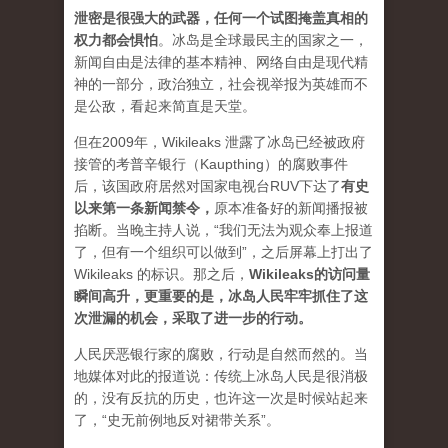
泄密是很强大的武器，任何一个试图掩盖真相的
权力都会惧怕
。
冰岛是全球最民主的国家之一，
新闻自由是法律的基本精神、网络自由是现代精
神的一部分，政治独立，社会视举报为英雄而不
是公敌，看起来简直是天堂。
但在2009年，Wikileaks 泄露了冰岛已经被政府
接管的考普辛银行（Kaupthing）的腐败事件
后，该国政府居然对国家电视台RUV下达了
有史
以来第一条新闻禁令
，
原本准备好的新闻播报被
掐断。当晚主持人说，“我们无法为观众奉上报道
了，但有一个组织可以做到”，之后屏幕上打出了
Wikileaks 的标识。那之后，
Wikileaks的访问量
瞬间高升，更重要的是，冰岛人民牢牢抓住了这
次泄漏的机会，采取了进一步的行动。
人民厌恶银行家的腐败，行动是自然而然的。当
地媒体对此的报道说：传统上冰岛人民是很消极
的，没有反抗的历史，也许这一次是时候站起来
了，“史无前例地反对裙带关系”。