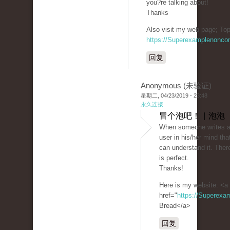
you?re talking about!
Thanks
Also visit my web page; Top
https://Superexamplenonco
回复
Anonymous (未验证)
星期二, 04/23/2019 - 23:48
永久连接
冒个泡吧！ | 泡泡
When someone writes an
user in his/her mind tha
can understand it. There
is perfect.
Thanks!
Here is my website: <a
href="
https://Superexa
Bread</a>
回复