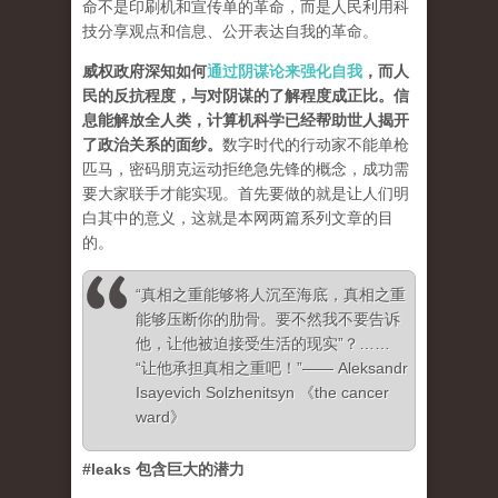
命不是印刷机和宣传单的革命，而是人民利用科
技分享观点和信息、公开表达自我的革命。
威权政府深知如何
通过阴谋论来强化自我
，而人
民的反抗程度，与对阴谋的了解程度成正比。信
息能解放全人类，计算机科学已经帮助世人揭开
了政治关系的面纱
。
数字时代的行动家不能单枪
匹马，密码朋克运动拒绝急先锋的概念，成功需
要大家联手才能实现。首先要做的就是让人们明
白其中的意义，这就是本网两篇系列文章的目
的。
“真相之重能够将人沉至海底，真相之重
能够压断你的肋骨。要不然我不要告诉
他，让他被迫接受生活的现实”？……
“让他承担真相之重吧！”—— Aleksandr
Isayevich Solzhenitsyn 《the cancer
ward》
#leaks 包含巨大的潜力