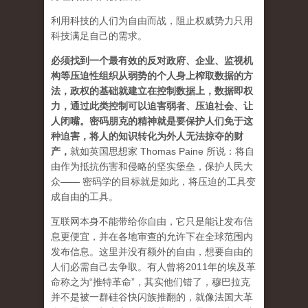
利用科技的人们为自由而战，阻止权威势力只用
科技满足自己的需求。
必须找到一个最有效的反对政府、企业、监视机
构等压迫性组织从弱势的个人身上榨取数据的方
法，政权的基础就建立在控制数据上，数据即权
力，通过此类控制可以迫害弱者、压迫社会、让
人闭嘴。密码朋克的精神就是要保护人们免于这
种迫害，将人的知识转化为外人无法掠夺的财
产
，
就如英国思想家 Thomas Paine 所说：将自
由作为抵抗伤害和侵略的坚实堡垒，保护人民大
众—— 密码学的目标就是如此，将压迫的工具变
成自由的工具。
互联网本身不能带给你自由，它只是能让发布信
息更便宜，并在各地审查的允许下在全球范围内
发布信息。这里并没有额外的自由，想要自由的
人们必需自己去争取。有人曾将2011年的埃及革
命称之为“推特革命”，其实他们错了，穆巴拉克
并不是被一群硅谷快闪族推翻的，就像法国大革