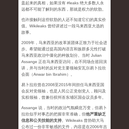
盖起来的真相，如果没有 #leaks 绝大多数人永
远都不可能了解到的东西，那就是权力的软肋。
也许接触到这些软肋的人还不知道它们的真实价
值。Wikileaks 曾经讲述过一段马来西亚大选的
故事。
2009年，马来西亚的改革派团体正致力于社会进
步。希望能通过提高国内语言和族群多元性打破
马来西亚政治中僵化的种族划分。当时 Julian
Assange 正在马来西亚访问，在不同场合巡回演
讲，并与当时的反对党主要领袖安瓦尔易卜拉欣
会面（Anwar bin Ibrahim）。
易卜拉欣曾在2008至2015年间担任马来西亚国
会反对党领袖，也是人民公正党创党人，顾问及
实权领袖，曾兼任槟州峇东埔区国会议员多年。
Assange 说，当时的政治气氛瞬息万变，但易卜
拉欣似乎对事态的把握非常准确，但
他严重缺乏
信息和公关技能的支持
。Wikileaks 曾协助大马
公布过一份非常敏感的文件，内容是在2006年吉