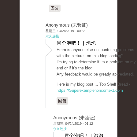
回复
Anonymous (未验证)
星期三, 04/24/2019 - 00:33
永久连接
冒个泡吧！ | 泡泡
Hmm is anyone else encountering problems
with the pictures on this blog loading?
I'm trying to determine if its a problem on my
end or if it's the blog.
Any feedback would be greatly appreciated.
Here is my blog post ... Top Shelf Bread -
https://Superexamplenoncontext.com
回复
Anonymous (未验证)
星期三, 04/24/2019 - 01:12
永久连接
冒个泡吧！ | 泡泡