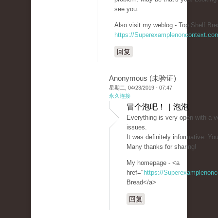
see you.
Also visit my weblog - Top Shelf Bre
https://Superexamplenoncontext.co
回复
Anonymous (未验证)
星期二, 04/23/2019 - 07:47
永久连接
冒个泡吧！ | 泡泡
Everything is very open with a ve
issues.
It was definitely informative. You
Many thanks for sharing!
My homepage - <a
href="
https://Superexamplenon
Bread</a>
回复