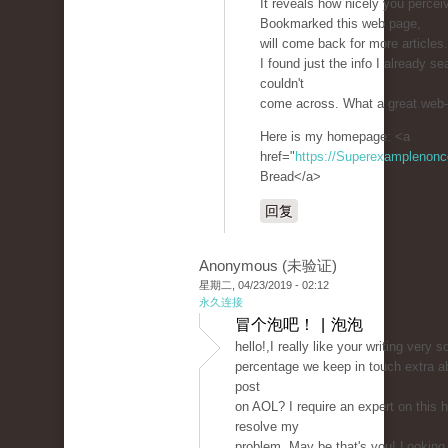
It reveals how nicely you perceiv
Bookmarked this web page,
will come back for more article
I found just the info I already 
couldn't
come across. What a great web-
Here is my homepage: <a
href="
https://Superexamplenon
Bread</a>
回复
Anonymous (未验证)
星期二, 04/23/2019 - 02:12
永久连接
冒个泡吧！ | 泡泡
hello!,I really like your writing very 
percentage we keep in touch extra a
post
on AOL? I require an expert on this 
resolve my
problem. May be that's you! Looking