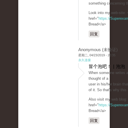
something concerning th
Look into my web-site: 
href="
https://Superexa
Bread</a>
回复
Anonymous (未验证)
星期二, 04/23/2019 - 20:35
永久连接
冒个泡吧！ | 泡泡
When someone writes an
thought of a
user in his/her brain t
of it. So that's why this
Also visit my web blog:
href="
https://Superexa
Bread</a>
回复