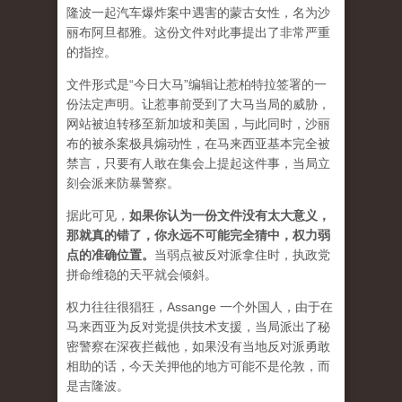
隆波一起汽车爆炸案中遇害的蒙古女性，名为沙
丽布阿旦都雅。这份文件对此事提出了非常严重
的指控。
文件形式是“今日大马”编辑让惹柏特拉签署的一
份法定声明。让惹事前受到了大马当局的威胁，
网站被迫转移至新加坡和美国，与此同时，沙丽
布的被杀案极具煽动性，在马来西亚基本完全被
禁言，只要有人敢在集会上提起这件事，当局立
刻会派来防暴警察。
据此可见，
如果你认为一份文件没有太大意义，
那就真的错了，你永远不可能完全猜中，权力弱
点的准确位置
。
当弱点被反对派拿住时，执政党
拼命维稳的天平就会倾斜。
权力往往很猖狂，Assange 一个外国人，由于在
马来西亚为反对党提供技术支援，当局派出了秘
密警察在深夜拦截他，如果没有当地反对派勇敢
相助的话，今天关押他的地方可能不是伦敦，而
是吉隆波。