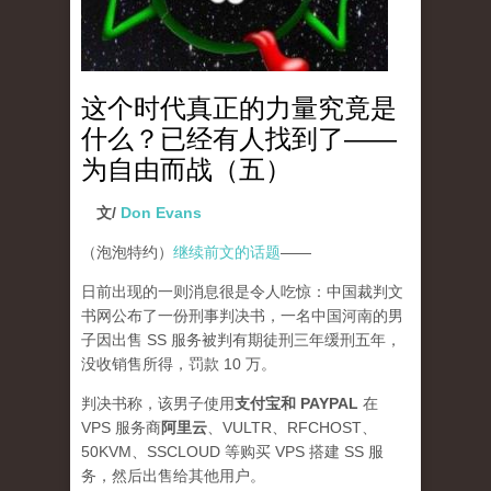
这个时代真正的力量究竟是
什么？已经有人找到了——
为自由而战（五）
文/
Don Evans
（泡泡特约）
继续前文的话题
——
日前出现的一则消息很是令人吃惊：中国裁判文
书网公布了一份刑事判决书，一名中国河南的男
子因出售 SS 服务被判有期徒刑三年缓刑五年，
没收销售所得，罚款 10 万。
判决书称，该男子使用
支付宝和 PAYPAL
在
VPS 服务商
阿里云
、VULTR、RFCHOST、
50KVM、SSCLOUD 等购买 VPS 搭建 SS 服
务，然后出售给其他用户。