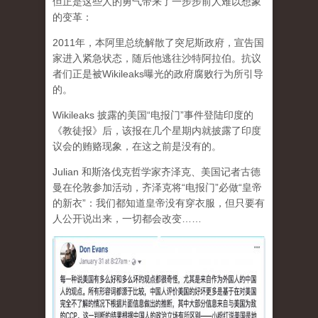
但正是这些人的勇气带来了一步步前人难以想象
的变革：
2011年，本阿里总统解散了突尼斯政府，宣告国
家进入紧急状态，随后他逃往沙特阿拉伯。抗议
者们正是被Wikileaks曝光的政府腐败行为所引导
的。
Wikileaks 披露的美国“电报门”事件登陆印度的
《教徒报》后，该报在几个星期内就披露了印度
议会的贿赂现象，在这之前是没有的。
Julian 和斯洛伐克哲学家齐泽克、美国记者古德
曼在伦敦参加活动，齐泽克将“电报门”必做“皇帝
的新衣”：我们都知道皇帝没有穿衣服，但只要有
人公开说出来，一切都会改变……