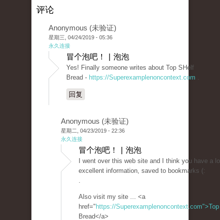
评论
Anonymous (未验证)
星期三, 04/24/2019 - 05:36
永久连接
冒个泡吧！ | 泡泡
Yes! Finally someone writes about Top SHelf
Bread -
https://Superexamplenoncontext.com
.
回复
Anonymous (未验证)
星期二, 04/23/2019 - 22:36
永久连接
冒个泡吧！ | 泡泡
I went over this web site and I think you have a lo
excellent information, saved to bookmarks (:
.
Also visit my site ... <a
href="
https://Superexamplenoncontext.com">Top
Bread</a>