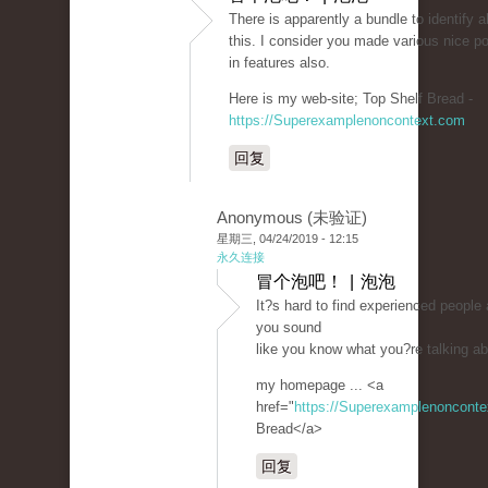
There is apparently a bundle to identify 
this. I consider you made various nice po
in features also.
Here is my web-site; Top Shelf Bread -
https://Superexamplenoncontext.com
回复
Anonymous (未验证)
星期三, 04/24/2019 - 12:15
永久连接
冒个泡吧！ | 泡泡
It?s hard to find experienced people 
you sound
like you know what you?re talking a
my homepage ... <a
href="
https://Superexamplenoncont
Bread</a>
回复