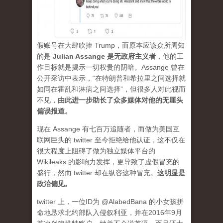
假账号在大肆吹捧 Trump，而原本应该众所周知
的是
Julian Assange 是无政府主义者
，他的工
作目标就是揭示一切权贵的阴暗。Assange 曾在
公开采访中表示，“在特朗普和希拉里之间选择就
如同在霍乱和淋病之间选择”，但很多人对此视而
不见，
由此进一步助长了众多媒体对他的无厘头
偏误报道。
现在 Assange 有七百万追随者，而做为美国互
联网巨头的 twitter 至今拒绝给他认证，这不仅在
很大程度上阻碍了做为独立媒体平台的
Wikileaks 的影响力发挥，更导致了虚假冒充的
盛行，然而 twitter 却在纵容这种冒充。
这明显是
政治偏见。
twitter 上，一位ID为 @AlabedBana 的小女孩拼
命地恳求北约部队入侵叙利亚，并在2016年9月