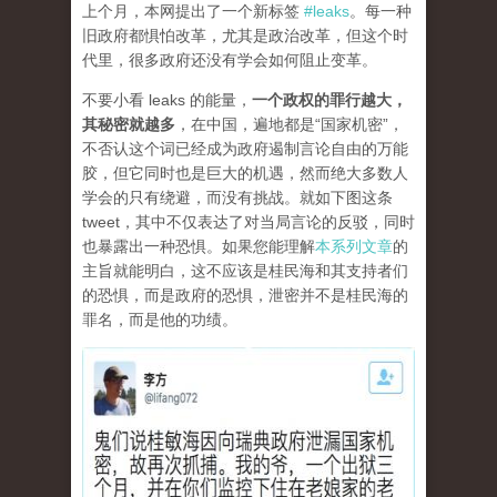
上个月，本网提出了一个新标签
#leaks
。每一种
旧政府都惧怕改革，尤其是政治改革，但这个时
代里，很多政府还没有学会如何阻止变革。
不要小看 leaks 的能量，
一个政权的罪行越大，
其秘密就越多
，在中国，遍地都是“国家机密”，
不否认这个词已经成为政府遏制言论自由的万能
胶，但它同时也是巨大的机遇，然而绝大多数人
学会的只有绕避，而没有挑战。就如下图这条
tweet，其中不仅表达了对当局言论的反驳，同时
也暴露出一种恐惧。如果您能理解
本系列文章
的
主旨就能明白，这不应该是桂民海和其支持者们
的恐惧，而是政府的恐惧，泄密并不是桂民海的
罪名，而是他的功绩。