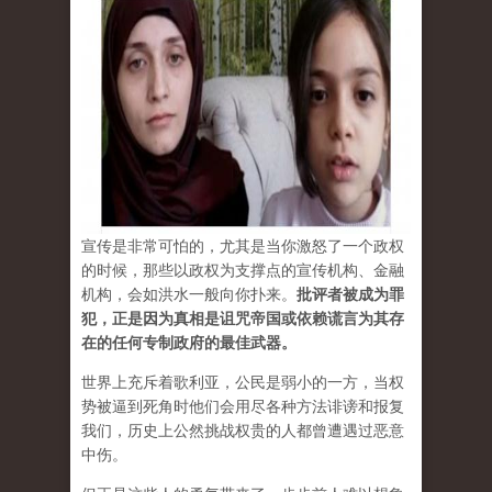
宣传是非常可怕的，尤其是当你激怒了一个政权
的时候，那些以政权为支撑点的宣传机构、金融
机构，会如洪水一般向你扑来。
批评者被成为罪
犯，正是因为真相是诅咒帝国或依赖谎言为其存
在的任何专制政府的最佳武器。
世界上充斥着歌利亚，公民是弱小的一方，当权
势被逼到死角时他们会用尽各种方法诽谤和报复
我们，历史上公然挑战权贵的人都曾遭遇过恶意
中伤。