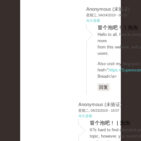
Anonymous (未验证)
星期三, 04/24/2019 - 00:02
永久连接
冒个泡吧！ | 泡泡
Hello to all, how is ever
more
from this website, and y
users.
Also visit my blog post
href="
https://Superexa
Bread</a>
回复
Anonymous (未验证)
星期二, 04/23/2019 - 18:07
永久连接
冒个泡吧！ | 泡泡
It?s hard to find educated p
topic, however, you sound l