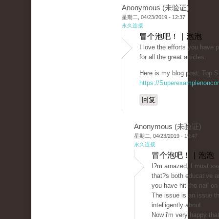
Anonymous (未验证)
星期二, 04/23/2019 - 12:37
永久连接
冒个泡吧！ | 泡泡
I love the efforts you have p
for all the great articles.
Here is my blog post; Top S
https://Superexamplenonco
回复
Anonymous (未验证)
星期二, 04/23/2019 - 19:47
永久连接
冒个泡吧！ | 泡泡
I?m amazed, I must say
that?s both educative a
you have hit the nail on
The issue is an issue t
intelligently about.
Now i'm very happy that