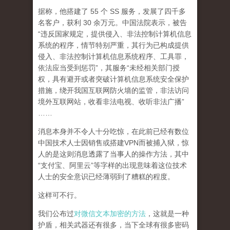
据称，他搭建了 55 个 SS 服务，发展了四千多
名客户，获利 30 余万元。中国法院表示，被告
“违反国家规定，提供侵入、非法控制计算机信息
系统的程序，情节特别严重，其行为已构成提供
侵入、非法控制计算机信息系统程序、工具罪，
依法应当受到惩罚”，其服务“未经相关部门授
权，具有避开或者突破计算机信息系统安全保护
措施，绕开我国互联网防火墙的监管，非法访问
境外互联网站，收看非法电视、收听非法广播”
……
消息本身并不令人十分吃惊，在此前已经有数位
中国技术人士因销售或搭建VPN而被捕入狱，惊
人的是这则消息透露了当事人的操作方法，其中
“支付宝、阿里云”等字样的出现意味着这位技术
人士的安全意识已经薄弱到了糟糕的程度。
这样可不行。
我们公布过
对微信文本加密的方法
，这就是一种
护盾，相关武器还有很多，当下全球有很多密码